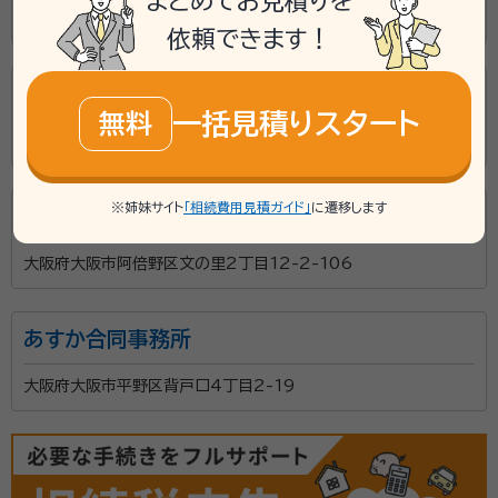
まとめてお見積りを
大阪府大阪市北区中津1丁目12-11-2-1108
依頼できます！
中村司法書士事務所
一括見積りスタート
無料
大阪府大阪市淀川区宮原3丁目3-11-308
※姉妹サイト
「相続費用見積ガイド」
に遷移します
鶴丸洋司法書士事務所
大阪府大阪市阿倍野区文の里2丁目12-2-106
あすか合同事務所
大阪府大阪市平野区背戸口4丁目2-19