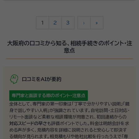
1
2
3
›
»
大阪府の口コミから知る、相続手続きのポイント・注
意点
口コミをAIが要約
専門家と面談する際の
ポイント・注意点
全体として、専門家の第一印象は「丁寧で分かりやすい説明」「親
身で話しやすい人柄」が強調されています。自宅訪問・土日対応・
リモート面談など柔軟な相談環境が用意され、初回連絡からの
対応スピードの早さ
も評価ポイントでした。料金は明朗会計を求
める声が多く、見積内容を詳細に説明されると安心して即決す
る傾向が見られます。相見積もりや他社比較を行ったうえで「専