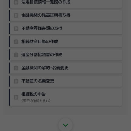
assignment
法定相続情報一覧図の作成
assignment
金融機関の残高証明書取得
assignment
不動産評価書類の取得
assignment
相続財産目録の作成
assignment
遺産分割協議書の作成
assignment
金融機関の解約・名義変更
assignment
不動産の名義変更
相続税の申告
assignment
（要否の確認を含む）
keyboard_arrow_down