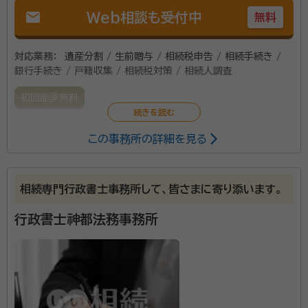
mail
Web相談も受付中
無料
対応業務：
遺産分割 / 生前贈与 / 相続税申告 / 相続手続き /
銀行手続き / 戸籍収集 / 相続税対策 / 相続人調査
初回面談無料
この事務所の詳細を見る
駅直結のオフィスで、綺麗な事務所です。 ＭＳＣグルー
プとして税理士法人と行政書士法人とが働いています
ので、税金に関するご相談も可能です。
相続専門行政書士事務所して、皆さまに寄り添います。
資格等：
行政書士, 税理士
行政書士神都法務事務所