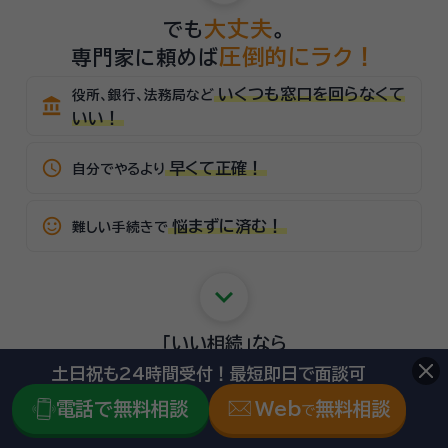
大丈夫
でも
。
圧倒的にラク！
専門家に頼めば
いくつも窓口を回らなくて
役所、銀行、法務局など
account_balance
いい！
schedule
早くて正確！
自分でやるより
sentiment_satisfied_alt
悩まずに済む！
難しい手続きで
keyboard_arrow_down
「いい相続」
なら
手続き1つから
依頼可能！
土日祝も24時間受付！最短即日で面談可
電話で無料相談
Web
無料相談
で
相続・遺言
の専門家探しを