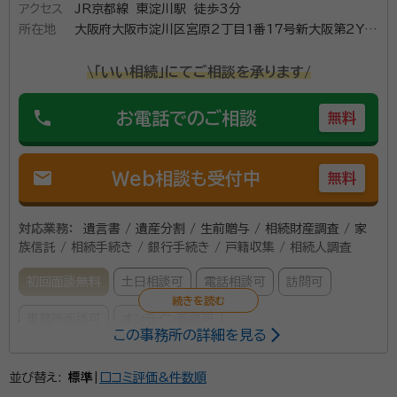
アクセス
JR京都線 東淀川駅 徒歩3分
中、煩雑な相続手続き、難しい生前対策にくじける方も
所在地
大阪府大阪市淀川区宮原2丁目1番17号新大阪第2YS
多くいらっしゃいます。我々、相続の専門家の役目は「ご
ビル705 号
自身とご家族の想いどおりの、円満な相続を実現する」
\「いい相続」にてご相談を承ります/
ことです。そのため、煩雑で時間のかかる相続手続きは
phone
皆様に代わり、当事務所が円満に、かつ円滑に進めさせ
お電話でのご相談
無料
ていただきます。
mail
Web相談も受付中
無料
対応業務：
遺言書 / 遺産分割 / 生前贈与 / 相続財産調査 / 家
族信託 / 相続手続き / 銀行手続き / 戸籍収集 / 相続人調査
初回面談無料
土日相談可
電話相談可
訪問可
事務所面談可
オンライン面談可
この事務所の詳細を見る
所属する専門家：
並び替え:
標準
|
口コミ評価&件数順
田端 耕助（たばた こうすけ）
行政書士, 司法書士