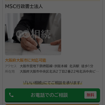
ＭＳＣ行政書士法人
大阪府大阪市に対応可能
アクセス
大阪市営地下鉄堺筋線・京阪本線 北浜駅 徒歩１分
所在地
大阪府大阪市中央区北浜２丁目２番２２号北浜中央ビル
５Ｆ
\「いい相続」にてご相談を承ります/
phone
お電話でのご相談
無料