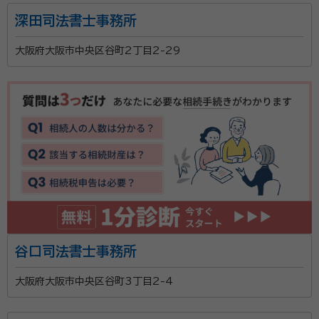
経歴：
2008年3月 立命館大学法学部卒業 2010年4月 神戸の司法
深田司法書士事務所
書士法人勤務 2014年4月 司法書士事務所開設 2019年5月 民間企
業の法務部勤務 2021年4月 東京の司法書士法人勤務 2023年4月
大阪府大阪市中央区谷町2丁目2-29
司法書士法人・行政書士法人紀州法務総合 代表社員に就任、現在に至
事務所口コミ（抜粋）：
る。
account_circle
満足度 5.0
ご利用時期：2026/7
面談の感想
しんせつにおえてくれたから。あとはとくにないです。
契約後の感想
とくにないです。そのひとのかんせいできめればいいとおもいます。
遺産分割の取りまとめから相続登記を含めた遺産整理
全般手続きに特化した事務所です。 遺言等の生前対策
も含め、相続に関する問題は分かりやすくご説明させて
頂きますので、安心してご依頼ください。
谷口司法書士事務所
資格等：
行政書士, 司法書士
大阪府大阪市中央区谷町3丁目2-4
所属団体：
大阪府行政書士会、大阪司法書士会