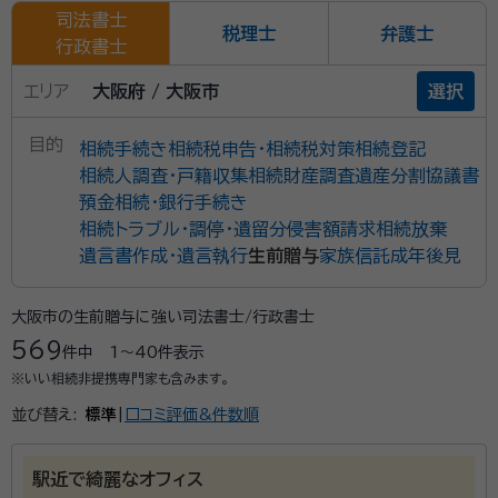
司法書士
税理士
弁護士
行政書士
エリア
大阪府 / 大阪市
選択
目的
相続手続き
相続税申告・相続税対策
相続登記
相続人調査・戸籍収集
相続財産調査
遺産分割協議書
預金相続・銀行手続き
相続トラブル・調停・遺留分侵害額請求
相続放棄
遺言書作成・遺言執行
生前贈与
家族信託
成年後見
大阪市の生前贈与に強い司法書士/行政書士
569
件中
1〜40
件表示
※いい相続非提携専門家も含みます。
並び替え:
標準
|
口コミ評価&件数順
駅近で綺麗なオフィス