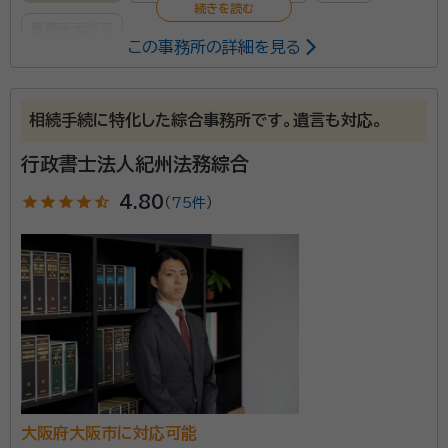
事務所面談可
この事務所の詳細を見る
所属する専門家：
大平 将之（おおひら まさゆき）
行政書士
相続手続に特化した綜合事務所です。遺言も対応。
行政書士法人紀州法務綜合
当事務所は、『八紘一宇』を基本理念に掲げており、そこ
に込められた想いは「天下が一つの家のような、温かな
star
star
star
star
star_half
4.80
（
75件
）
結びつきを実現したい」という意味です。「事務所に関わ
るすべての人々が、ひとつの家族として、そこに集う家
のような場所でありたい」という「想い」を重ね、日々業
資格等：
行政書士
務に邁進しております。 当事務所は、日本古来からの伝
所属団体：
大阪行政書士会（会員番号第008920号）
統や文化を大切にし、先祖を敬い祭祀財産を含む相続
財産の帰属等についても、ご依頼者様ご自身や他の相
続人が相続のあとも円満な関係を築けるように配慮し
て取り組んでおります。 また、相続は、一生のうちに何
大阪府大阪市に対応可能
度も経験するものでもなく、複雑な感情が入り乱れる