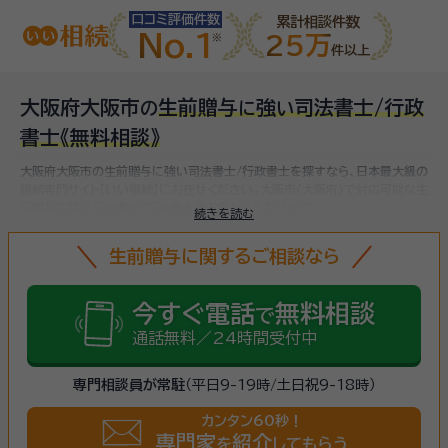
口コミ評価件数
累計相談件数
No.1
25万
件以上
大阪府大阪市
生前贈与
強
司法書士/行政
の
に
い
書士
《無料相談》
大阪府大阪市の生前贈与に強い司法書士/行政書士を探すなら、日本最大級の
相続専門サイト【いい相続】にお任せください。
大阪市(大阪府)で対応可能な生
前贈与に強い司法書士/行政書士をお探しいただけます。
続きを読む
生前贈与に関するご相談なら
今すぐ電話
無料相談
で
通話無料／24時間受付中
専門相談員が常駐
（平日9-19時/土日祝9-18時）
カンタン60秒！
専門家
紹介
を
してもらう