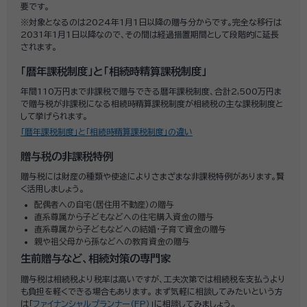
要です。
※対象となるのは2024年1月1日以降の贈与分からです。完全な移行は
2031年1月1日以降なので、その間は経過措置期間として段階的に延長
されます。
「暦年課税制度」と「相続時精算課税制度」
年間110万円まで非課税で贈与できる暦年課税制度、合計2,500万円ま
で贈与税が非課税になる相続時精算課税制度が相続税の主な課税制度と
して挙げられます。
「暦年課税制度」と「相続時精算課税制度」の違い
贈与税の非課税特例
贈与税には財産の種類や使途によりさまざまな非課税特例があります。賢
く活用しましょう。
配偶者への自宅（居住用不動産）の贈与
直系尊属から子どもなどへの住宅購入資金の贈与
直系尊属から子どもなどへの結婚・子育て資金の贈与
親や祖父母から孫などへの教育資金の贈与
生前贈与など、相続対策の専門家
贈与税は相続税より税率は高いですが、工夫次第では相続税を支払うより
も負担を軽くできる場合もあります。 まず気軽に相談してみたいという方
は「
ファイナンシャルプランナー（FP）
」に相談してみましょう。