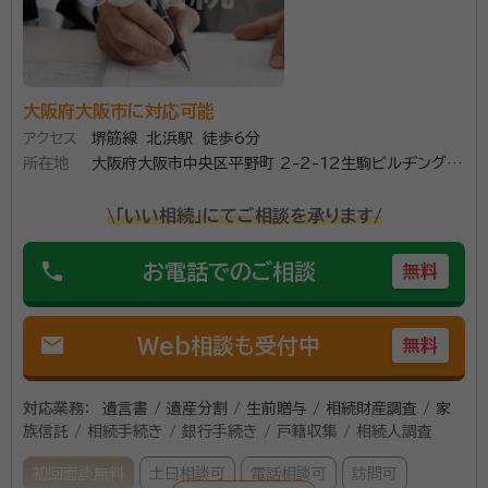
大阪府大阪市に対応可能
アクセス
堺筋線 北浜駅 徒歩6分
所在地
大阪府大阪市中央区平野町 2-2-12生駒ビルヂング 3
階
\「いい相続」にてご相談を承ります/
phone
お電話でのご相談
無料
mail
Web相談も受付中
無料
対応業務：
遺言書 / 遺産分割 / 生前贈与 / 相続財産調査 / 家
族信託 / 相続手続き / 銀行手続き / 戸籍収集 / 相続人調査
初回面談無料
土日相談可
電話相談可
訪問可