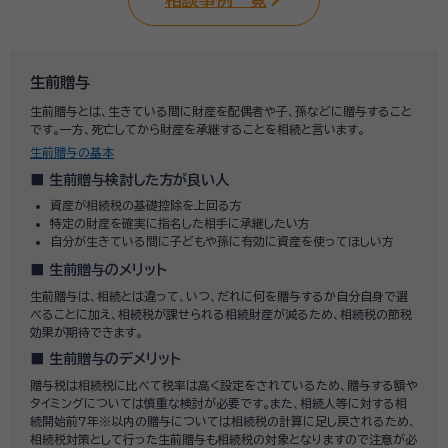
生前贈与
生前贈与とは、生きている間に財産を配偶者や子、孫などに贈与すること
です。一方、死亡してから財産を承継することを相続と言います。
生前贈与の基本
生前贈与検討した方が良い人
資産が相続税の基礎控除を上回る方
特定の財産を確実に指名した相手に承継したい方
自分が生きている間に子どもや孫に有効に資産を使ってほしい方
生前贈与のメリット
生前贈与は、相続とは違って、いつ、だれに何を贈与するか自分自身で選
べることに加え、相続税が課せられる相続財産が減るため、相続税の節税
効果が期待できます。
生前贈与のデメリット
贈与税は相続税に比べて税率は高く設定をされているため、贈与する額や
タイミングについては慎重な検討が必要です。また、相続人等に対する相
続開始前7年※以内の贈与については相続税の計算に足し戻されるため、
相続税対策として行った生前贈与も相続税の対象となりますので注意が必