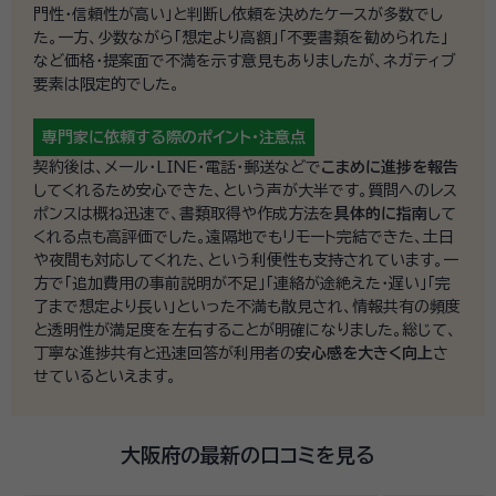
門性・信頼性が高い」と判断し依頼を決めたケースが多数でし
た。一方、少数ながら「想定より高額」「不要書類を勧められた」
など価格・提案面で不満を示す意見もありましたが、ネガティブ
要素は限定的でした。
専門家に依頼する際の
ポイント・注意点
契約後は、メール・LINE・電話・郵送などで
こまめに進捗を報告
してくれるため安心できた、という声が大半です。質問へのレス
ポンスは概ね迅速で、書類取得や作成方法を
具体的に指南
して
くれる点も高評価でした。遠隔地でもリモート完結できた、土日
や夜間も対応してくれた、という利便性も支持されています。一
方で「追加費用の事前説明が不足」「連絡が途絶えた・遅い」「完
了まで想定より長い」といった不満も散見され、情報共有の頻度
と透明性が満足度を左右することが明確になりました。総じて、
丁寧な進捗共有と迅速回答が利用者の
安心感を大きく向上
さ
せているといえます。
大阪府の最新の口コミを見る