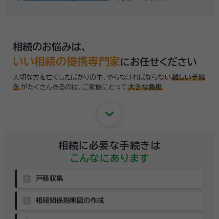
相続のお悩みは、
いい相続の提携専門家
にお任せください
大切な方を亡くしたばかりの中、やらなければならない
難しい手続
き
がたくさんあるのは、
ご家族にとって
大きな負担
keyboard_arrow_down
相続に必要な手続きは
こんなにあります
assignment
戸籍収集
assignment
相続関係説明図の作成