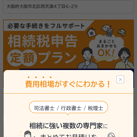
大阪府大阪市北区西天満4丁目6-29
費
用
相
場
がすぐにわかる！
大野芳弘事務所
司法書士 / 行政書士 / 税理士
大阪府大阪市中央区北久宝寺町1丁目2-1-502
相続に強い複数の専門家
に
前田育孝司法書士事務所