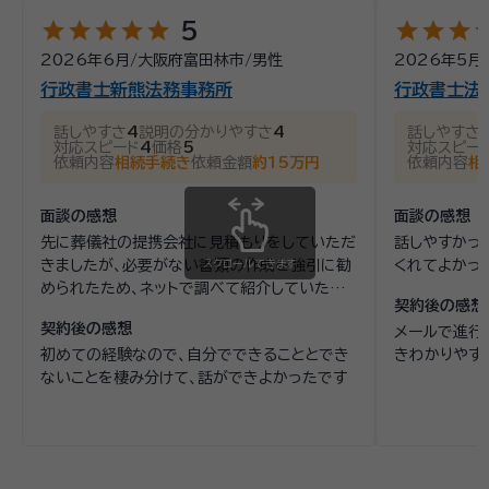
star
star
star
star
star
star
star
star
st
5
2026年6月
/
大阪府富田林市
/
男性
2026年5月
行政書士新熊法務事務所
行政書士法
話しやすさ
4
説明の分かりやすさ
4
話しやすさ
対応スピード
4
価格
5
対応スピー
依頼内容
相続手続き
依頼金額
約15万円
依頼内容
相
面談の感想
面談の感想
先に葬儀社の提携会社に見積もりをしていただ
話しやすかっ
きましたが、必要がない書類の作成を強引に勧
スクロールできます
くれてよかっ
められたため、ネットで調べて紹介していただ
契約後の感想
きました納得のいく内容と料金でしたので、契
契約後の感想
メールで進行
約させていただきました
初めての経験なので、自分でできることとでき
きわかりやす
ないことを棲み分けて、話ができよかったです