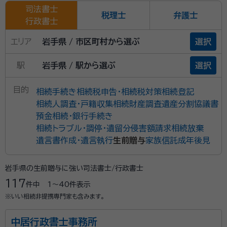
司法書士
税理士
弁護士
行政書士
エリア
岩手県 / 市区町村から選ぶ
選択
駅
岩手県 / 駅から選ぶ
選択
目的
相続手続き
相続税申告・相続税対策
相続登記
相続人調査・戸籍収集
相続財産調査
遺産分割協議書
預金相続・銀行手続き
相続トラブル・調停・遺留分侵害額請求
相続放棄
遺言書作成・遺言執行
生前贈与
家族信託
成年後見
岩手県の生前贈与に強い司法書士/行政書士
117
件中
1〜40
件表示
※いい相続非提携専門家も含みます。
中居行政書士事務所