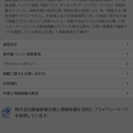
続会議、ベンナビ相続、相続プラス、そうぞくガイド、ミツモア、つぐなび、相続弁
護士ドットコム、相続弁護士相談広場、相続弁護士相談Cafe、他／調査方法：調
査対象サイトにアクセスし、士業個人及び士業事務所に対して相続に関する内容
で掲載されている口コミ評価=レビュー点数のある口コミの件数を合算。※同
一ユーザーの口コミが重複掲載されている場合は除外。※同一事業者が複数サ
イトを運営している場合は合算して事業者単位で集計）
運営会社
著作権・リンク・免責事項
プライバシーポリシー
掲載に関するお問い合わせ
利用規約
弁護士情報掲載の趣旨
株式会社鎌倉新書は個人情報保護を目的にプライバシーマーク
を取得しています。