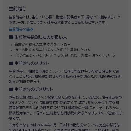
生前贈与
生前贈与とは、生きている間に財産を配偶者や子、孫などに贈与すること
です。一方、死亡してから財産を承継することを相続と言います。
生前贈与の基本
生前贈与検討した方が良い人
資産が相続税の基礎控除を上回る方
特定の財産を確実に指名した相手に承継したい方
自分が生きている間に子どもや孫に有効に資産を使ってほしい方
生前贈与のメリット
生前贈与は、相続とは違って、いつ、だれに何を贈与するか自分自身で選
べることに加え、相続税が課せられる相続財産が減るため、相続税の節税
効果が期待できます。
生前贈与のデメリット
贈与税は相続税に比べて税率は高く設定をされているため、贈与する額や
タイミングについては慎重な検討が必要です。また、相続人等に対する相
続開始前7年※以内の贈与については相続税の計算に足し戻されるため、
相続税対策として行った生前贈与も相続税の対象となりますので注意が必
要です。
※対象となるのは2024年1月1日以降の贈与分からです。完全な移行は
2031年1月1日以降なので、その間は経過措置期間として段階的に延長