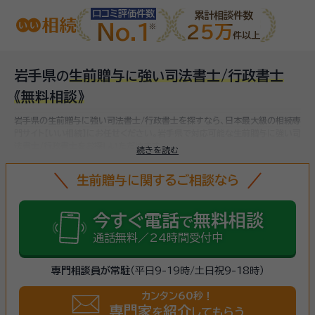
口コミ評価件数
累計相談件数
No.1
25万
件以上
岩手県
生前贈与
強
司法書士/行政書士
の
に
い
《無料相談》
岩手県の生前贈与に強い司法書士/行政書士を探すなら、日本最大級の相続専
門サイト【いい相続】にお任せください。
岩手県で対応可能な生前贈与に強い司
法書士/行政書士をお探しいただけます。
続きを読む
生前贈与に関するご相談なら
今すぐ電話
無料相談
で
通話無料／24時間受付中
専門相談員が常駐
（平日9-19時/土日祝9-18時）
カンタン60秒！
専門家
紹介
を
してもらう