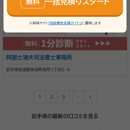
一括見積りスタート
無料
※姉妹サイト
「相続費用見積ガイド」
に遷移します
阿部士満夫司法書士事務所
岩手県紫波郡紫波町桜町1丁目2-4
1
2
3
›
»
岩手県の最新の口コミを見る