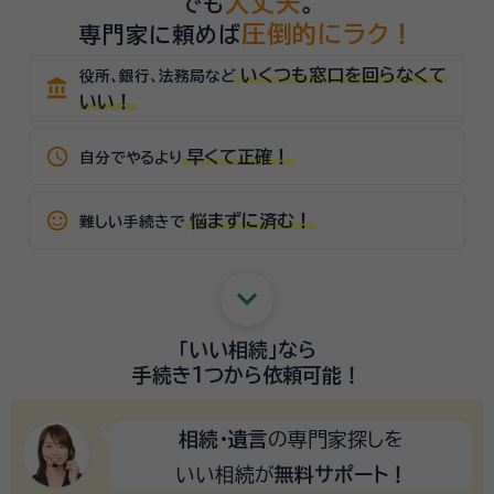
大丈夫
でも
。
圧倒的にラク！
専門家に頼めば
いくつも窓口を回らなくて
役所、銀行、法務局など
account_balance
いい！
schedule
早くて正確！
自分でやるより
sentiment_satisfied_alt
悩まずに済む！
難しい手続きで
keyboard_arrow_down
「いい相続」
なら
手続き1つから
依頼可能！
相続・遺言
の専門家探しを
いい相続が
無料サポート！