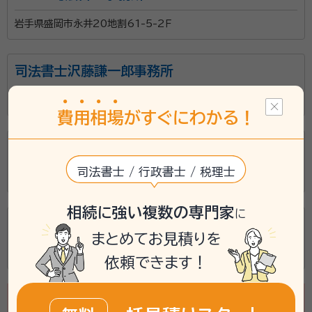
岩手県盛岡市永井20地割61-5-2Ｆ
司法書士沢藤謙一郎事務所
岩手県二戸市福岡字城ノ外42-1
費
用
相
場
がすぐにわかる！
佐藤強・司法書士事務所
司法書士 / 行政書士 / 税理士
岩手県奥州市水沢区字多賀10
相続に強い複数の専門家
に
吉田昇司法書士事務所
まとめてお見積りを
岩手県宮古市宮町1丁目1-47
依頼できます！