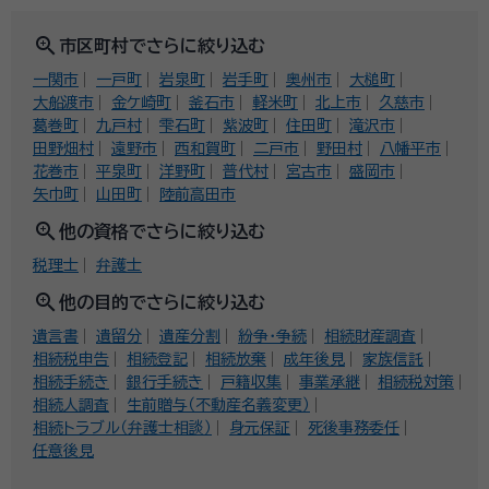
zoom_in
市区町村でさらに絞り込む
一関市
一戸町
岩泉町
岩手町
奥州市
大槌町
大船渡市
金ケ崎町
釜石市
軽米町
北上市
久慈市
葛巻町
九戸村
雫石町
紫波町
住田町
滝沢市
田野畑村
遠野市
西和賀町
二戸市
野田村
八幡平市
花巻市
平泉町
洋野町
普代村
宮古市
盛岡市
矢巾町
山田町
陸前高田市
zoom_in
他の資格でさらに絞り込む
税理士
弁護士
zoom_in
他の目的でさらに絞り込む
遺言書
遺留分
遺産分割
紛争・争続
相続財産調査
相続税申告
相続登記
相続放棄
成年後見
家族信託
相続手続き
銀行手続き
戸籍収集
事業承継
相続税対策
相続人調査
生前贈与（不動産名義変更）
相続トラブル（弁護士相談）
身元保証
死後事務委任
任意後見