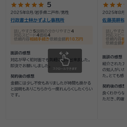
star
star
star
star
star
star
star
star
st
5
2025年8月
/
岩手県二戸市
/
男性
2025年8月
/
行政書士林かずよし事務所
佐藤英耕税
話しやすさ
5
説明の分かりやすさ
4
話しやすさ
対応スピード
4
価格
4
対応スピー
依頼内容
相続手続き
依頼金額
約18万円
依頼内容
相
依頼金額
約
面談の感想
面談の感想
対応が早く初対面でも気軽に話が出来ました。
紹介された方
即決でお願いしました。
スクロールできます
の知人がいた
た。とても感
契約後の感想
金額には少し不安もありましたが時間も掛かる
契約後の感想
と説明もありこちらから一度れんらくしたくらい
良くわからな
です。
ただき、的確