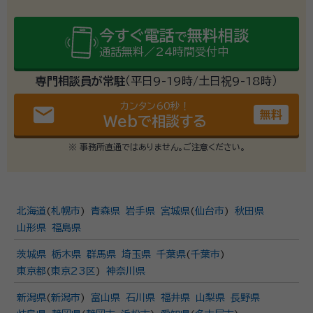
今すぐ電話
無料相談
で
通話無料／24時間受付中
専門相談員が常駐
（平日9-19時/土日祝9-18時）
カンタン60秒！
email
無料
Webで相談する
※ 事務所直通ではありません。ご注意ください。
北海道
(
札幌市
)
青森県
岩手県
宮城県
(
仙台市
)
秋田県
山形県
福島県
茨城県
栃木県
群馬県
埼玉県
千葉県
(
千葉市
)
東京都
(
東京23区
)
神奈川県
新潟県
(
新潟市
)
富山県
石川県
福井県
山梨県
長野県