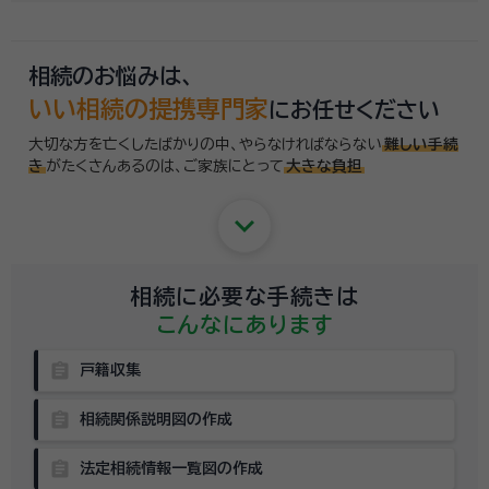
相続のお悩みは、
いい相続の提携専門家
にお任せください
大切な方を亡くしたばかりの中、やらなければならない
難しい手続
き
がたくさんあるのは、
ご家族にとって
大きな負担
keyboard_arrow_down
相続に必要な手続きは
こんなにあります
assignment
戸籍収集
assignment
相続関係説明図の作成
assignment
法定相続情報一覧図の作成