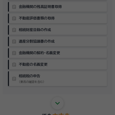
assignment
金融機関の残高証明書取得
assignment
不動産評価書類の取得
assignment
相続財産目録の作成
assignment
遺産分割協議書の作成
assignment
金融機関の解約・名義変更
assignment
不動産の名義変更
相続税の申告
assignment
（要否の確認を含む）
keyboard_arrow_down