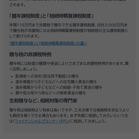
されます。
「暦年課税制度」と「相続時精算課税制度」
年間110万円まで非課税で贈与できる暦年課税制度、合計2,500万円ま
で贈与税が非課税になる相続時精算課税制度が相続税の主な課税制度と
して挙げられます。
「暦年課税制度」と「相続時精算課税制度」の違い
贈与税の非課税特例
贈与税には財産の種類や使途によりさまざまな非課税特例があります。賢
く活用しましょう。
配偶者への自宅（居住用不動産）の贈与
直系尊属から子どもなどへの住宅購入資金の贈与
直系尊属から子どもなどへの結婚・子育て資金の贈与
親や祖父母から孫などへの教育資金の贈与
生前贈与など、相続対策の専門家
贈与税は相続税より税率は高いですが、工夫次第では相続税を支払うより
も負担を軽くできる場合もあります。 まず気軽に相談してみたいという方
は「
ファイナンシャルプランナー（FP）
」に相談してみましょう。