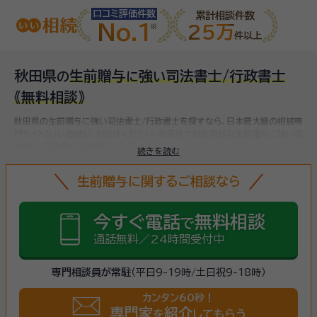
口コミ評価件数
累計相談件数
No.1
25万
件以上
秋田県
生前贈与
強
司法書士/行政書士
の
に
い
《無料相談》
秋田県の生前贈与に強い司法書士/行政書士を探すなら、日本最大級の相続専
門サイト【いい相続】にお任せください。
秋田県で対応可能な生前贈与に強い司
法書士/行政書士をお探しいただけます。
続きを読む
生前贈与に関するご相談なら
今すぐ電話
無料相談
で
通話無料／24時間受付中
専門相談員が常駐
（平日9-19時/土日祝9-18時）
カンタン60秒！
専門家
紹介
を
してもらう