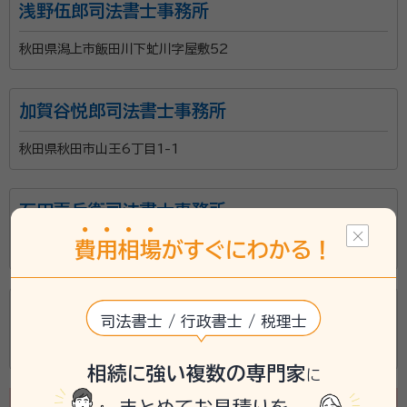
浅野伍郎司法書士事務所
秋田県潟上市飯田川下虻川字屋敷52
加賀谷悦郎司法書士事務所
秋田県秋田市山王6丁目1-1
石田喜兵衛司法書士事務所
費
用
相
場
がすぐにわかる！
秋田県横手市増田町増田字七日町143
佐藤信雄司法書士事務所
司法書士 / 行政書士 / 税理士
秋田県横手市増田町増田字本町71-3
相続に強い複数の専門家
に