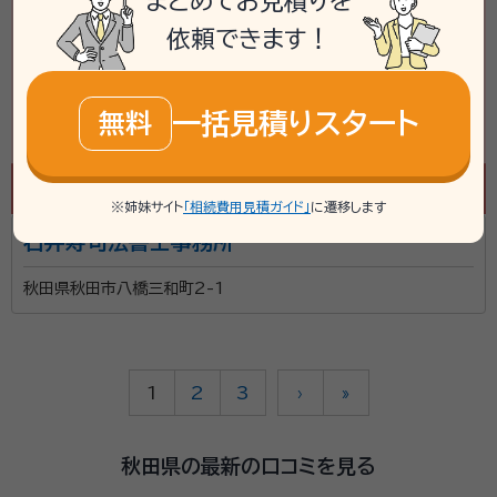
まとめてお見積りを
依頼できます！
一括見積りスタート
無料
※姉妹サイト
「相続費用見積ガイド」
に遷移します
石井寿司法書士事務所
秋田県秋田市八橋三和町2-1
1
2
3
›
»
秋田県の最新の口コミを見る