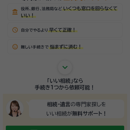
いくつも窓口を回らなくて
役所、銀行、法務局など
account_balance
いい！
schedule
早くて正確！
自分でやるより
sentiment_satisfied_alt
悩まずに済む！
難しい手続きで
keyboard_arrow_down
「いい相続」
なら
手続き1つから
依頼可能！
相続・遺言
の専門家探しを
いい相続が
無料サポート！