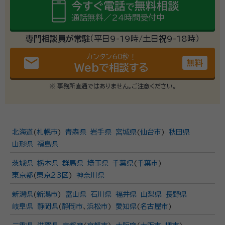
今すぐ電話
無料相談
で
通話無料／24時間受付中
専門相談員が常駐
（平日9-19時/土日祝9-18時）
カンタン60秒！
email
無料
Webで相談する
※ 事務所直通ではありません。ご注意ください。
北海道
(
札幌市
)
青森県
岩手県
宮城県
(
仙台市
)
秋田県
山形県
福島県
茨城県
栃木県
群馬県
埼玉県
千葉県
(
千葉市
)
東京都
(
東京23区
)
神奈川県
新潟県
(
新潟市
)
富山県
石川県
福井県
山梨県
長野県
岐阜県
静岡県
(
静岡市
、
浜松市
)
愛知県
(
名古屋市
)