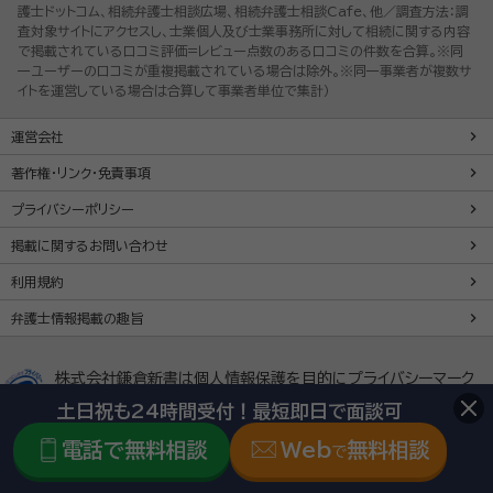
護士ドットコム、相続弁護士相談広場、相続弁護士相談Cafe、他／調査方法：調
査対象サイトにアクセスし、士業個人及び士業事務所に対して相続に関する内容
で掲載されている口コミ評価=レビュー点数のある口コミの件数を合算。※同
一ユーザーの口コミが重複掲載されている場合は除外。※同一事業者が複数サ
イトを運営している場合は合算して事業者単位で集計）
運営会社
著作権・リンク・免責事項
プライバシーポリシー
掲載に関するお問い合わせ
利用規約
弁護士情報掲載の趣旨
株式会社鎌倉新書は個人情報保護を目的にプライバシーマーク
を取得しています。
土日祝も24時間受付！最短即日で面談可
電話で無料相談
Web
無料相談
で
「いい相続」及び関連サイトは、1984年創業の株式会社鎌倉新