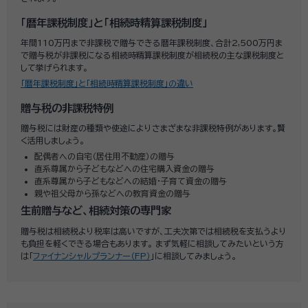
「暦年課税制度」と「相続時精算課税制度」
年間110万円まで非課税で贈与できる暦年課税制度、合計2,500万円ま
で贈与税が非課税になる相続時精算課税制度が相続税の主な課税制度と
して挙げられます。
「暦年課税制度」と「相続時精算課税制度」の違い
贈与税の非課税特例
贈与税には財産の種類や使途によりさまざまな非課税特例があります。賢
く活用しましょう。
配偶者への自宅（居住用不動産）の贈与
直系尊属から子どもなどへの住宅購入資金の贈与
直系尊属から子どもなどへの結婚・子育て資金の贈与
親や祖父母から孫などへの教育資金の贈与
生前贈与など、相続対策の専門家
贈与税は相続税より税率は高いですが、工夫次第では相続税を支払うより
も負担を軽くできる場合もあります。 まず気軽に相談してみたいという方
は「
ファイナンシャルプランナー（FP）
」に相談してみましょう。