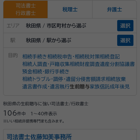
司法書士
税理士
弁護士
行政書士
エリア
秋田県 / 市区町村から選ぶ
選択
駅
秋田県 / 駅から選ぶ
選択
目的
相続手続き
相続税申告・相続税対策
相続登記
相続人調査・戸籍収集
相続財産調査
遺産分割協議書
預金相続・銀行手続き
相続トラブル・調停・遺留分侵害額請求
相続放棄
遺言書作成・遺言執行
生前贈与
家族信託
成年後見
秋田県の生前贈与に強い司法書士/行政書士
106
件中
1〜40
件表示
※いい相続非提携専門家も含みます。
司法書士佐藤知美事務所