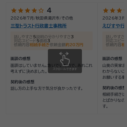
star
star
star
star
star_outline
star
star
star
st
4
2026年7月
/
秋田県湯沢市
/
その他
2026年3月
三聖トラスト行政書士事務所
えびすや行
話しやすさ
5
説明の分かりやすさ
3
話しやすさ
対応スピード
5
価格
3
対応スピー
依頼内容
相続手続き
依頼金額
約20万円
依頼内容
相
面談の感想
面談の感想
面談はしていません。急いでいたので、あれこれ
山奥の実家ま
スクロールできます
考えずに決めました。
わからないこ
お願いする事
契約後の感想
契約後の感想
話し方の上手な方で気分が良かったです。
相続手続きは
とばかりなの
す。