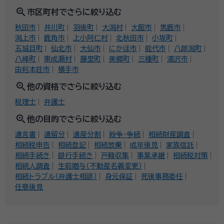
zoom_in
市区町村でさらに絞り込む
秋田市
井川町
羽後町
大潟村
大館市
男鹿市
潟上市
鹿角市
上小阿仁村
北秋田市
小坂町
五城目町
仙北市
大仙市
にかほ市
能代市
八郎潟町
八峰町
東成瀬村
藤里町
美郷町
三種町
湯沢市
由利本荘市
横手市
zoom_in
他の資格でさらに絞り込む
税理士
弁護士
zoom_in
他の目的でさらに絞り込む
遺言書
遺留分
遺産分割
紛争・争続
相続財産調査
相続税申告
相続登記
相続放棄
成年後見
家族信託
相続手続き
銀行手続き
戸籍収集
事業承継
相続税対策
相続人調査
生前贈与（不動産名義変更）
相続トラブル（弁護士相談）
身元保証
死後事務委任
任意後見