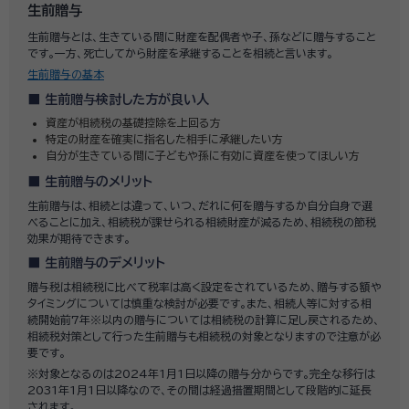
生前贈与
生前贈与とは、生きている間に財産を配偶者や子、孫などに贈与すること
です。一方、死亡してから財産を承継することを相続と言います。
生前贈与の基本
生前贈与検討した方が良い人
資産が相続税の基礎控除を上回る方
特定の財産を確実に指名した相手に承継したい方
自分が生きている間に子どもや孫に有効に資産を使ってほしい方
生前贈与のメリット
生前贈与は、相続とは違って、いつ、だれに何を贈与するか自分自身で選
べることに加え、相続税が課せられる相続財産が減るため、相続税の節税
効果が期待できます。
生前贈与のデメリット
贈与税は相続税に比べて税率は高く設定をされているため、贈与する額や
タイミングについては慎重な検討が必要です。また、相続人等に対する相
続開始前7年※以内の贈与については相続税の計算に足し戻されるため、
相続税対策として行った生前贈与も相続税の対象となりますので注意が必
要です。
※対象となるのは2024年1月1日以降の贈与分からです。完全な移行は
2031年1月1日以降なので、その間は経過措置期間として段階的に延長
されます。