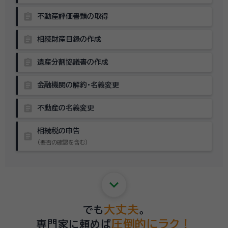
assignment
不動産評価書類の取得
assignment
相続財産目録の作成
assignment
遺産分割協議書の作成
assignment
金融機関の解約・名義変更
assignment
不動産の名義変更
相続税の申告
assignment
（要否の確認を含む）
keyboard_arrow_down
大丈夫
でも
。
圧倒的にラク！
専門家に頼めば