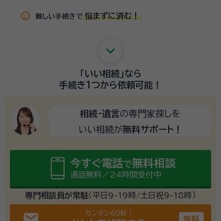
sentiment_satisfied_alt
悩まずに済む！
難しい手続きで
keyboard_arrow_down
「いい相続」
なら
手続き1つから
依頼可能！
相続・遺言
の専門家探しを
いい相続が
無料サポート！
今すぐ電話
無料相談
で
通話無料／24時間受付中
専門相談員が常駐
（平日9-19時/土日祝9-18時）
カンタン60秒！
email
無料