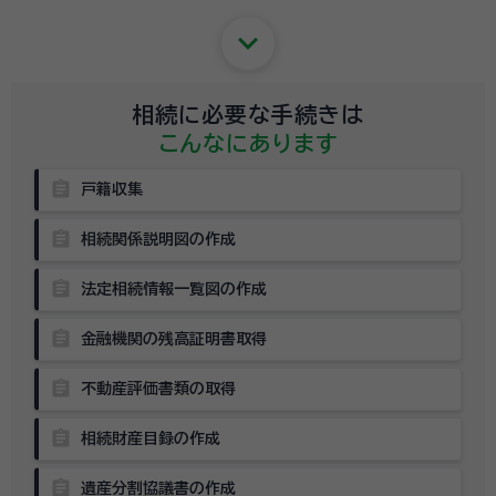
keyboard_arrow_down
相続に必要な手続きは
こんなにあります
assignment
戸籍収集
assignment
相続関係説明図の作成
assignment
法定相続情報一覧図の作成
assignment
金融機関の残高証明書取得
assignment
不動産評価書類の取得
assignment
相続財産目録の作成
assignment
遺産分割協議書の作成