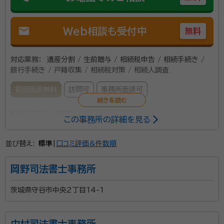
mail
Web相談も受付中
無料
対応業務：
遺産分割 / 生前贈与 / 相続税申告 / 相続手続き /
銀行手続き / 戸籍収集 / 相続税対策 / 相続人調査
初回面談無料
訪問可
事務所面談可
事務所口コミ（抜粋）：
この事務所の詳細を見る
account_circle
満足度 5.0
ご利用時期：2021/11
並び替え:
標準
|
口コミ評価&件数順
資格等：
税理士・行政書士
岡野司法書士事務所
茨城県守谷市中央2丁目14-1
中村司法書士事務所