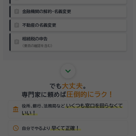
assignment
金融機関の解約・名義変更
assignment
不動産の名義変更
相続税の申告
assignment
（要否の確認を含む）
keyboard_arrow_down
大丈夫
でも
。
圧倒的にラク！
専門家に頼めば
いくつも窓口を回らなくて
役所、銀行、法務局など
account_balance
いい！
schedule
早くて正確！
自分でやるより