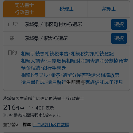
司法書士
税理士
弁護士
行政書士
エリア
茨城県 / 市区町村から選ぶ
選択
駅
茨城県 / 駅から選ぶ
選択
目的
相続手続き
相続税申告・相続税対策
相続登記
相続人調査・戸籍収集
相続財産調査
遺産分割協議書
預金相続・銀行手続き
相続トラブル・調停・遺留分侵害額請求
相続放棄
遺言書作成・遺言執行
生前贈与
家族信託
成年後見
茨城県の生前贈与に強い司法書士/行政書士
216
件中
1〜40
件表示
※いい相続非提携専門家も含みます。
並び替え:
標準
|
口コミ評価&件数順