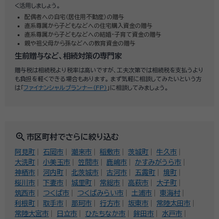
く活用しましょう。
配偶者への自宅（居住用不動産）の贈与
直系尊属から子どもなどへの住宅購入資金の贈与
直系尊属から子どもなどへの結婚・子育て資金の贈与
親や祖父母から孫などへの教育資金の贈与
生前贈与など、相続対策の専門家
贈与税は相続税より税率は高いですが、工夫次第では相続税を支払うより
も負担を軽くできる場合もあります。 まず気軽に相談してみたいという方
は「
ファイナンシャルプランナー（FP）
」に相談してみましょう。
zoom_in
市区町村でさらに絞り込む
阿見町
石岡市
潮来市
稲敷市
茨城町
牛久市
大洗町
小美玉市
笠間市
鹿嶋市
かすみがうら市
神栖市
河内町
北茨城市
古河市
五霞町
境町
桜川市
下妻市
城里町
常総市
高萩市
大子町
筑西市
つくば市
つくばみらい市
土浦市
東海村
利根町
取手市
那珂市
行方市
坂東市
常陸太田市
常陸大宮市
日立市
ひたちなか市
鉾田市
水戸市