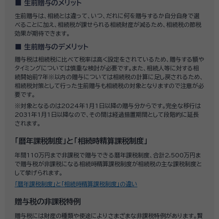
生前贈与のメリット
生前贈与は、相続とは違って、いつ、だれに何を贈与するか自分自身で選
べることに加え、相続税が課せられる相続財産が減るため、相続税の節税
効果が期待できます。
生前贈与のデメリット
贈与税は相続税に比べて税率は高く設定をされているため、贈与する額や
タイミングについては慎重な検討が必要です。また、相続人等に対する相
続開始前7年※以内の贈与については相続税の計算に足し戻されるため、
相続税対策として行った生前贈与も相続税の対象となりますので注意が必
要です。
※対象となるのは2024年1月1日以降の贈与分からです。完全な移行は
2031年1月1日以降なので、その間は経過措置期間として段階的に延長
されます。
「暦年課税制度」と「相続時精算課税制度」
年間110万円まで非課税で贈与できる暦年課税制度、合計2,500万円ま
で贈与税が非課税になる相続時精算課税制度が相続税の主な課税制度と
して挙げられます。
「暦年課税制度」と「相続時精算課税制度」の違い
贈与税の非課税特例
贈与税には財産の種類や使途によりさまざまな非課税特例があります。賢