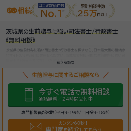
口コミ評価件数
累計相談件数
No.1
25万
件以上
茨城県
生前贈与
強
司法書士/行政書士
の
に
い
《無料相談》
茨城県の生前贈与に強い司法書士/行政書士を探すなら、日本最大級の相続専
門サイト【いい相続】にお任せください。
茨城県で対応可能な生前贈与に強い司
法書士/行政書士をお探しいただけます。
続きを読む
生前贈与に関するご相談なら
今すぐ電話
無料相談
で
通話無料／24時間受付中
専門相談員が常駐
（平日9-19時/土日祝9-18時）
カンタン60秒！
専門家
紹介
を
してもらう