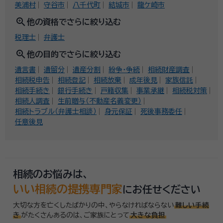
美浦村
守谷市
八千代町
結城市
龍ケ崎市
zoom_in
他の資格でさらに絞り込む
税理士
弁護士
zoom_in
他の目的でさらに絞り込む
遺言書
遺留分
遺産分割
紛争・争続
相続財産調査
相続税申告
相続登記
相続放棄
成年後見
家族信託
相続手続き
銀行手続き
戸籍収集
事業承継
相続税対策
相続人調査
生前贈与（不動産名義変更）
相続トラブル（弁護士相談）
身元保証
死後事務委任
任意後見
相続のお悩みは、
いい相続の提携専門家
にお任せください
大切な方を亡くしたばかりの中、やらなければならない
難しい手続
き
がたくさんあるのは、
ご家族にとって
大きな負担