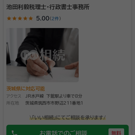
池田利毅税理士・行政書士事務所
star
star
star
star
star
5.00
（
2件
）
茨城県に対応可能
アクセス
JR水戸線 下館駅より車で8分
所在地
茨城県筑西市市野辺211番地1
\「いい相続」にてご相談を承ります/
phone
お電話でのご相談
無料