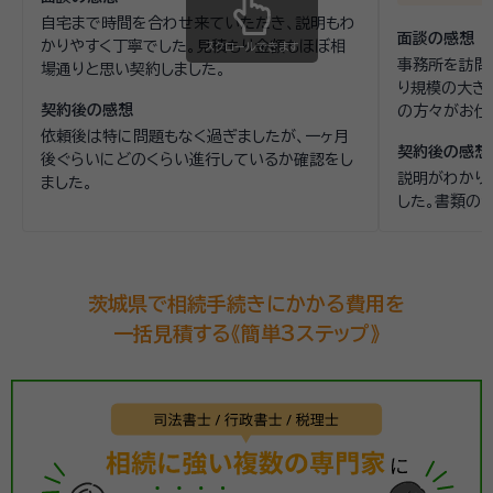
自宅まで時間を合わせ来ていただき、説明もわ
面談の感想
かりやすく丁寧でした。見積もり金額もほぼ相
スクロールできます
事務所を訪問
場通りと思い契約しました。
り規模の大き
契約後の感想
の方々がお仕
当以外の職員
依頼後は特に問題もなく過ぎましたが、一ヶ月
契約後の感想
持ちのいい契
後ぐらいにどのくらい進行しているか確認をし
説明がわかり
ました。
した。書類の
茨城県で相続手続きにかかる費用を
一括見積する《簡単3ステップ》