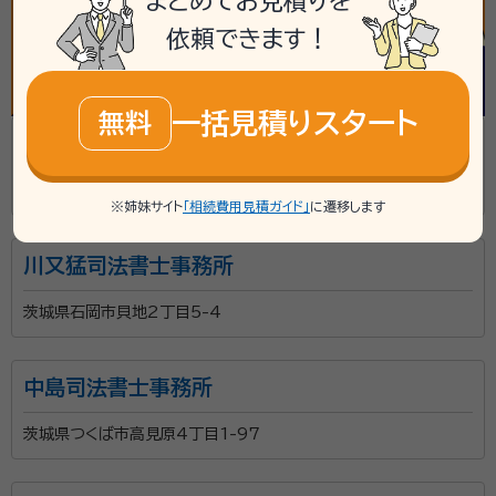
まとめてお見積りを
依頼できます！
一括見積りスタート
無料
張替司法書士事務所
茨城県坂東市岩井2245-12
※姉妹サイト
「相続費用見積ガイド」
に遷移します
川又猛司法書士事務所
茨城県石岡市貝地2丁目5-4
中島司法書士事務所
茨城県つくば市高見原4丁目1-97