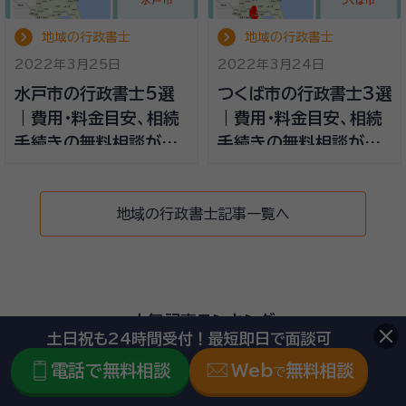
地域の行政書士
地域の行政書士
2022年3月25日
2022年3月24日
水戸市の行政書士5選
つくば市の行政書士3選
｜費用・料金目安、相続
｜費用・料金目安、相続
手続きの無料相談がで
手続きの無料相談がで
きる事務所
きる事務所
地域の行政書士記事一覧へ
人気記事ランキング
土日祝も24時間受付！最短即日で面談可
電話で無料相談
Web
無料相談
で
1
自筆証書遺言の正しい書き方と文例。無効にならないポイ
ント、要件と法改正【行政書士監修】