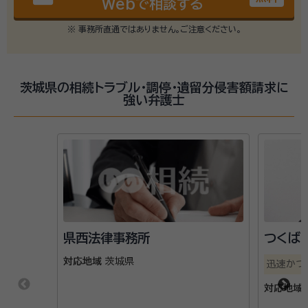
Webで相談する
※ 事務所直通ではありません。ご注意ください。
茨城県の相続トラブル・調停・遺留分侵害額請求に
強い弁護士
県西法律事務所
つくば
対応地域
茨城県
迅速かつ
対応地域