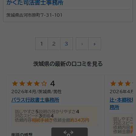
かくた司法書士事務所
茨城県古河市原町7-31-101
1
2
3
›
»
茨城県の最新の口コミを見る
star
star
star
star
star_outline
star
star
star
st
4
2026年4月
/
茨城県
/
男性
2026年4月
パラス行政書士事務所
辻・本郷税理
務所
話しやすさ
5
説明の分かりやすさ
4
対応スピード
3
価格
4
話しやすさ
依頼内容
相続手続き
依頼金額
約34万円
対応スピー
依頼内容
相
依頼金額
約
面談の感想