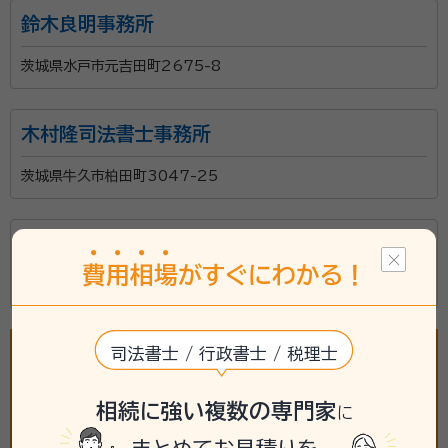
鈴木良明事務所
茨城県水戸市元吉田町2675-8
木村隆司法書士事務所
茨城県牛久市柏田町3047-25
針谷政人司法書士事務所
費
用
相
場
がすぐにわかる！
茨城県水戸市元吉田町784-2
司法書士 / 行政書士 / 税理士
相続に強い複数の専門家
に