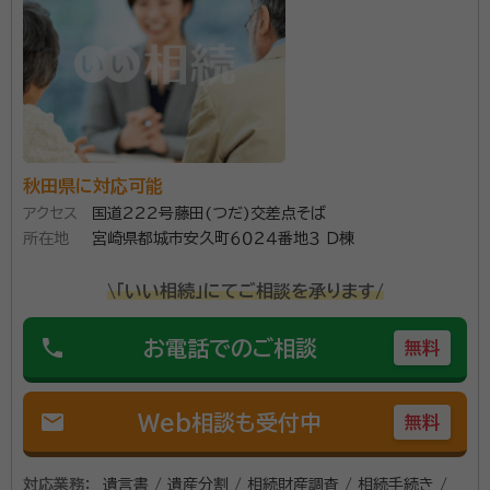
秋田県に対応可能
アクセス
国道222号藤田(つだ)交差点そば
所在地
宮崎県都城市安久町６０２４番地３ Ｄ棟
\「いい相続」にてご相談を承ります/
phone
お電話でのご相談
無料
mail
Web相談も受付中
無料
対応業務：
遺言書 / 遺産分割 / 相続財産調査 / 相続手続き /