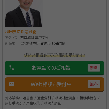
秋田県に対応可能
アクセス
西都城駅 車で7分
所在地
宮崎県都城市都原町16番地9
\「いい相続」にてご相談を承ります/
phone
お電話でのご相談
無料
mail
Web相談も受付中
無料
対応業務：
遺言書 / 遺産分割 / 相続財産調査 / 相続手続き /
銀行手続き / 戸籍収集 / 相続人調査