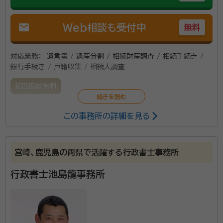
mail
Web相談も受付中
無料
対応業務：
遺言書 / 遺産分割 / 相続財産調査 / 相続手続き /
銀行手続き / 戸籍収集 / 相続人調査
初回面談無料
この事務所の詳細を見る
宮崎、鹿児島の両県で活躍する行政書士事務所
行政書士池島龍事務所