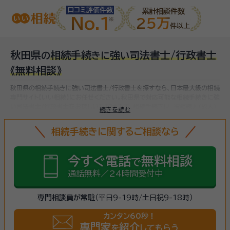
口コミ評価件数
累計相談件数
No.1
25万
件以上
秋田県
相続手続
強
司法書士/行政書士
の
き
に
い
《無料相談》
秋田県の相続手続きに強い司法書士/行政書士を探すなら、日本最大級の相続
専門サイト【いい相続】にお任せください。
秋田県で対応可能な相続手続きに強
い司法書士/行政書士をお探しいただけます。
相続手続きは、被相続人（故人）
続きを読む
の財産を引き継ぐために必要な手続きです。相続人・相続財産の確認、遺言書
の確認、遺産分割協議、相続財産の名義変更、相続税の申告・納税（相続財産が
相続手続きに関するご相談なら
基礎控除額を超えていた場合）など多岐に渡るため、相続手続きに強い専門家
に
まずは相談
しましょう。
今すぐ電話
無料相談
で
通話無料／24時間受付中
専門相談員が常駐
（平日9-19時/土日祝9-18時）
カンタン60秒！
専門家
紹介
を
してもらう