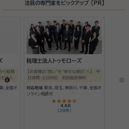
注目の専門家をピックアップ [PR]
ズ
税理士法人トゥモローズ
から税務
【お客様の“思い”を“幸せな明日”へ】 平
書士法人
日夜間・土日対応 初回面談無料
葉、全国オ
対応地域
東京、埼玉、神奈川、千葉、全国オ
ンライン相談可
star
star
star
star
star_half
4.68
（
28件
）