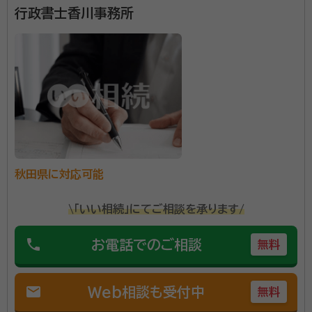
行政書士香川事務所
秋田県に対応可能
\「いい相続」にてご相談を承ります/
phone
お電話でのご相談
無料
mail
Web相談も受付中
無料