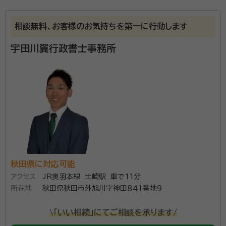
戎屋 鉱希（えびすやこうき）
行政書士
相談無料、お客様のお気持ちを第一に行動します
事務所口コミ（抜粋）：
宇田川翼行政書士事務所
account_circle
満足度 5.0
ご利用時期：2026/3
面談の感想
山奥の実家まで来ていただいて助かりました。わからないことも丁寧に
教えていただいて全てお願いする事にしました。
契約後の感想
相続手続きは実際に経験しないと分からないことばかりなので、お任せ
して良かったと思います。
能代市を中心に、相続手続き・遺言書作成・成年後見な
どのサポートをしています。お気軽にご相談ください。
秋田県に対応可能
アクセス
JR奥羽本線 土崎駅 車で11分
資格等：
行政書士
所在地
秋田県秋田市外旭川字神田８４１番地９
所属団体：
秋田県行政書士会 / 一般社団法人 コスモス成年後見サ
ポートセンター秋田県支部
\「いい相続」にてご相談を承ります/