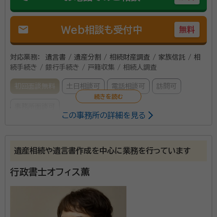
mail
Web相談も受付中
無料
対応業務：
遺言書 / 遺産分割 / 相続財産調査 / 家族信託 / 相
続手続き / 銀行手続き / 戸籍収集 / 相続人調査
初回面談無料
土日相談可
電話相談可
訪問可
事務所面談可
この事務所の詳細を見る
所属する専門家：
守田 稔
行政書士、CFP、1級ファイナンシャル・プランニング技能士、
遺産相続や遺言書作成を中心に業務を行っています
宅地建物取引士
行政書士オフィス薫
経歴：
私は、現役時代を地元銀行の金融マンとして、定年まで勤務しまし
た。 その間、数多くの人たちと出会い、貴重な経験をすることができ、「常
にお客様と同じ目線でお話をお聞きすること」の大切さを痛感しました。
お一人お一人の大切な「想い」を受止め、法的観点と専門知識をもって、そ
事務所口コミ（抜粋）：
れを実現させていくことが「使命」であると心掛け執務しております。
account_circle
満足度 3.0
ご利用時期：2022/12