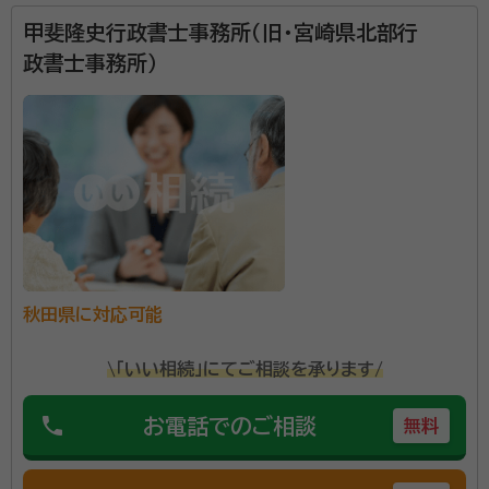
甲斐隆史行政書士事務所（旧・宮崎県北部行
大池幸彦（おおいけゆきひこ）
行政書士、宅地建物取引士
政書士事務所）
経歴：
秋田南高校卒業後、明治大学法学部入学。 大学卒業後秋田県庁に
入庁し、５５歳で退職し独立し現在に至る。
事務所口コミ（抜粋）：
account_circle
満足度 5.0
ご利用時期：2025/5
面談の感想
鎌倉新書さんからの紹介でもあり、とても誠実そうだったで 。
契約後の感想
手続き精算時の書類の再確認もしてもらえたので ，とても嬉しかったし，
安心した 。
秋田県に対応可能
行政書士大池幸彦事務所は、秋田市を拠点に、相続手続
\「いい相続」にてご相談を承ります/
き・遺言書作成・空き家相談を中心とした法務サービス
を提供しております。 「何から始めればよいかわからな
phone
お電話でのご相談
無料
い」「家族に迷惑をかけたくない」「相続手続きが複雑で
困っている」といったお悩みに寄り添い、一つひとつ丁
資格等：
行政書士 / その他（宅地建物取引士）