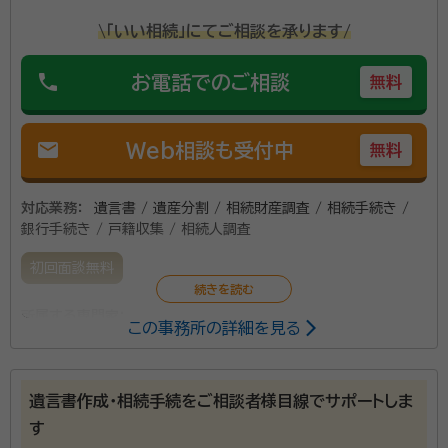
\「いい相続」にてご相談を承ります/
phone
お電話でのご相談
無料
mail
Web相談も受付中
無料
対応業務：
遺言書 / 遺産分割 / 相続財産調査 / 相続手続き /
銀行手続き / 戸籍収集 / 相続人調査
初回面談無料
所属する専門家：
この事務所の詳細を見る
草薙雅也
行政書士、日商簿記2級、建設業経理検定2級、甲種防火管
理者ほか
遺言書作成・相続手続をご相談者様目線でサポートしま
す
遺産分割協議書の作成、相続人の調査、自動車の相続な