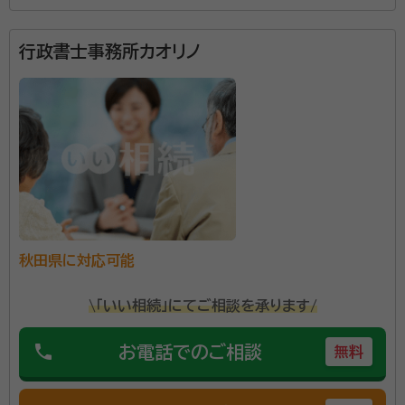
池島龍（イケジマ リュウ）
行政書士
行政書士事務所カオリノ
行政書士というと法律・行政の素人にとってはやや堅い
イメージもありますが、当事務所では常にご依頼者様に
寄り添い、丁寧に問題解決に当たります。宮崎県だけで
なく、鹿児島県をはじめとした近県からのご依頼も多
く、法人・個人をを問わずこれまで多くの利用実績を挙
資格等：
行政書士
げてきました。営業時間は午前8時から午後10時で、年
所属団体：
宮崎県行政書士会
中無休で対応しているので、まずはお気軽にご相談くだ
さい。
秋田県に対応可能
\「いい相続」にてご相談を承ります/
phone
お電話でのご相談
無料