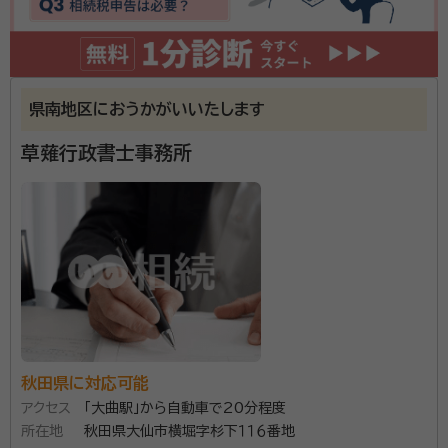
明るい話題ばかりではありません。その中で、一人でも
資格等：
行政書士
多くの皆様のお役に立ちたいと思い続けております。ど
所属団体：
秋田県行政書士会
うぞ、宜しくお願い致します。
県南地区におうかがいいたします
草薙行政書士事務所
秋田県に対応可能
アクセス
「大曲駅」から自動車で20分程度
所在地
秋田県大仙市横堀字杉下１１６番地