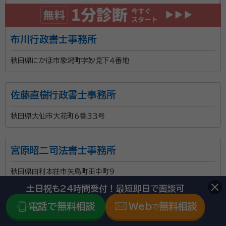
布川行政書士事務所
秋田県にかほ市象潟町字妙見下４番地
佐藤直樹行政書士事務所
秋田県大仙市大花町６番３３号
宮原昭二司法書士事務所
秋田県由利本荘市矢島町田中町9
土日祝も24時間受付！最短即日で面談可
秋山行政書士事務所
電話で無料相談
Web
無料相談
で