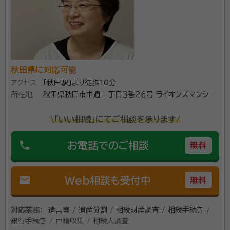
常にご相談者様と同じ目線でお話をお聞きし、お一人お
一人の大切な「想い」を真摯に受止めること。そして、時
宜を得た相談手続・遺言書作成等が如何に大切である
秋田県に対応可能
かをしっかりとお伝えして、ご理解いただけるよう心掛
アクセス
「秋田駅」より徒歩10分
けております。どうぞ、お気軽にご相談ください。
所在地
秋田県秋田市中通三丁目３番２６号 ライオンズマンショ
資格等：
行政書士、CFP、1級ファイナンシャル・プランニング技能
ン中通９０１号
士、宅地建物取引士
\「いい相続」にてご相談を承ります/
所属団体：
秋田県行政書士会、日本ファイナンシャル・プランナーズ
協会
phone
お電話でのご相談
無料
mail
Web相談も受付中
無料
対応業務：
遺言書 / 遺産分割 / 相続財産調査 / 相続手続き /
銀行手続き / 戸籍収集 / 相続人調査