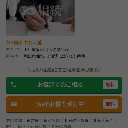
秋田県に対応可能
アクセス
JR「角館駅」より徒歩15分
所在地
秋田県仙北市角館町上野１６５番地
\「いい相続」にてご相談を承ります/
phone
お電話でのご相談
無料
mail
Web相談も受付中
無料
対応業務：
遺言書 / 遺産分割 / 相続財産調査 / 相続手続き /
銀行手続き / 戸籍収集 / 相続人調査