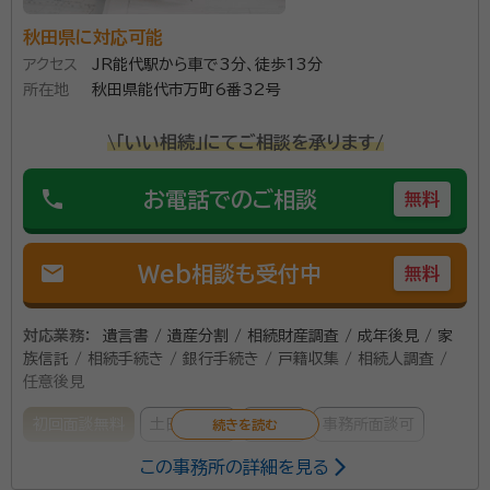
秋田県に対応可能
アクセス
JR能代駅から車で3分、徒歩13分
所在地
秋田県能代市万町6番32号
\「いい相続」にてご相談を承ります/
phone
お電話でのご相談
無料
mail
Web相談も受付中
無料
対応業務：
遺言書 / 遺産分割 / 相続財産調査 / 成年後見 / 家
族信託 / 相続手続き / 銀行手続き / 戸籍収集 / 相続人調査 /
任意後見
初回面談無料
土日相談可
訪問可
事務所面談可
この事務所の詳細を見る
所属する専門家：