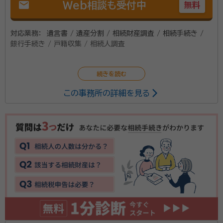
mail
寧にご説明しながら、お客様が安心して手続きを進めら
Web相談も受付中
無料
所属団体：
秋田県行政書士会
れるようサポートいたします。 当事務所の特徴は、行政
書士業務に加え、不動産会社を運営していることです。
対応業務：
遺言書 / 遺産分割 / 相続財産調査 / 相続手続き /
相続した不動産の名義変更後の売却、空き家の活用・処
銀行手続き / 戸籍収集 / 相続人調査
分、土地や建物のご相談までワンストップで対応できる
体制を整えています。また、税理士・司法書士・弁護士な
ど各分野の専門家とも連携し、お客様に最適な解決方法
この事務所の詳細を見る
をご提案いたします。 相続は法律の問題だけではなく、
ご家族の想いや将来の暮らしにも関わる大切な手続き
です。だからこそ、専門用語をできるだけ使わず、わかり
やすく親身な対応を心掛けています。 地域の皆様にとっ
て「まず相談してみよう」と思っていただける身近な専門
家として、一件一件誠実に対応いたします。相続や遺
言、空き家などでお困りの際は、どうぞお気軽にご相談
ください。