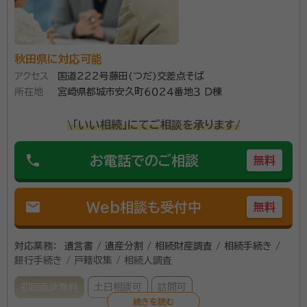
秋田県に対応可能
アクセス
国道222号藤田(つだ)交差点そば
所在地
宮崎県都城市安久町６０２４番地３ Ｄ棟
\「いい相続」にてご相談を承ります/
phone
お電話でのご相談
無料
mail
Web相談も受付中
無料
対応業務：
遺言書 / 遺産分割 / 相続財産調査 / 相続手続き /
銀行手続き / 戸籍収集 / 相続人調査
初回面談無料
土日相談可
訪問可