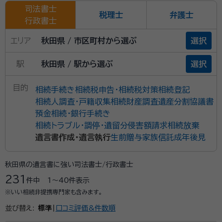
司法書士
税理士
弁護士
行政書士
エリア
秋田県 / 市区町村から選ぶ
選択
駅
秋田県 / 駅から選ぶ
選択
目的
相続手続き
相続税申告・相続税対策
相続登記
相続人調査・戸籍収集
相続財産調査
遺産分割協議書
預金相続・銀行手続き
相続トラブル・調停・遺留分侵害額請求
相続放棄
遺言書作成・遺言執行
生前贈与
家族信託
成年後見
秋田県の遺言書に強い司法書士/行政書士
231
件中
1〜40
件表示
※いい相続非提携専門家も含みます。
並び替え:
標準
|
口コミ評価&件数順