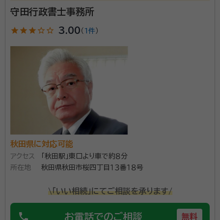
どうけたまわります。
守田行政書士事務所
資格等：
行政書士、日商簿記2級、建設業経理検定2級、甲種防火管
star
star
star
star_outline
star_outline
3.00
（
1件
）
理者ほか
秋田県に対応可能
アクセス
「秋田駅」東口より車で約８分
所在地
秋田県秋田市桜四丁目１３番１８号
\「いい相続」にてご相談を承ります/
phone
お電話でのご相談
無料