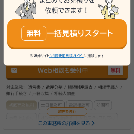
まとめてお見積りを
秋田県に対応可能
依頼できます！
アクセス
秋田駅東口から徒歩10分
所在地
秋田県秋田市東通1丁目19-18東通ビル102
一括見積りスタート
無料
\「いい相続」にてご相談を承ります/
phone
お電話でのご相談
無料
※姉妹サイト
「相続費用見積ガイド」
に遷移します
mail
Web相談も受付中
無料
対応業務：
遺言書 / 遺産分割 / 相続財産調査 / 相続手続き /
銀行手続き / 戸籍収集 / 相続人調査
初回面談無料
土日相談可
電話相談可
訪問可
事務所面談可
オンライン面談可
女性スタッフ対応可
この事務所の詳細を見る
所属する専門家：