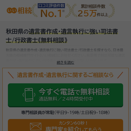
口コミ評価件数
累計相談件数
No.1
25万
件以上
秋田県
遺言書作成・遺言執行
強
司法書
の
に
い
士/行政書士
《無料相談》
秋田県の遺言書作成・遺言執行に強い司法書士/行政書士を探すなら、日本最
大級の相続専門サイト【いい相続】にお任せください。
秋田県で対応可能な遺言
書作成・遺言執行に強い司法書士/行政書士をお探しいただけます。
続きを読む
遺言書作成・遺言執行に関するご相談なら
今すぐ電話
無料相談
で
通話無料／24時間受付中
専門相談員が常駐
（平日9-19時/土日祝9-18時）
カンタン60秒！
専門家
紹介
を
してもらう