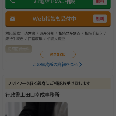
phone
お電話でのご相談
無料
mail
Web相談も受付中
無料
対応業務：
遺言書 / 遺産分割 / 相続財産調査 / 相続手続き /
銀行手続き / 戸籍収集 / 相続人調査
初回面談無料
この事務所の詳細を見る
遺言の作成、遺産分割協議書の作成、相続人の調査、相
続財産の調査など、みなさんだけではやりきれない部分
を専門家としてサポートさせていただきます。
フットワーク軽く親身にご相談お受け致します
行政書士田口幸成事務所