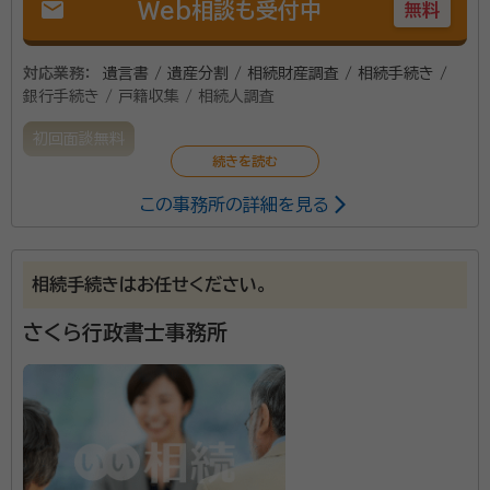
mail
Web相談も受付中
無料
対応業務：
遺言書 / 遺産分割 / 相続財産調査 / 相続手続き /
銀行手続き / 戸籍収集 / 相続人調査
初回面談無料
この事務所の詳細を見る
相続手続きはお任せください。
さくら行政書士事務所