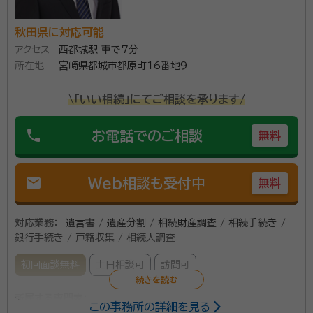
秋田県に対応可能
アクセス
西都城駅 車で7分
所在地
宮崎県都城市都原町16番地9
\「いい相続」にてご相談を承ります/
phone
お電話でのご相談
無料
mail
Web相談も受付中
無料
対応業務：
遺言書 / 遺産分割 / 相続財産調査 / 相続手続き /
銀行手続き / 戸籍収集 / 相続人調査
初回面談無料
土日相談可
訪問可
所属する専門家：
この事務所の詳細を見る