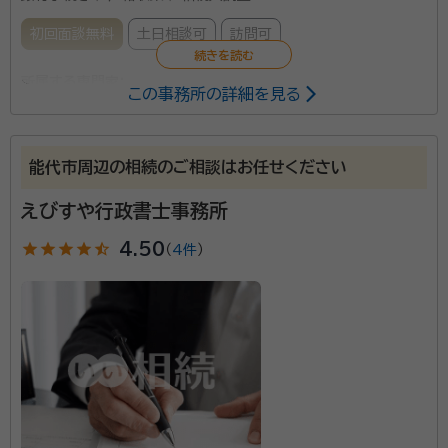
初回面談無料
土日相談可
訪問可
所属する専門家：
この事務所の詳細を見る
田口幸成
行政書士、宅地建物取引士、FP技能士2級
能代市周辺の相続のご相談はお任せください
地域振興局主催の空家相談会、行政書士会支部主催の
無料相談会において相続に関する相談に応じて来まし
えびすや行政書士事務所
た。相続全般はもちろんのこと、農地・山林等地域特有の
star
star
star
star
star_half
4.50
（
4件
）
相続問題についてもお力になれればと思います。 土日・
祝祭日も電話対応可能です。
資格等：
行政書士、宅地建物取引士、FP技能士2級
所属団体：
秋田県行政書士会