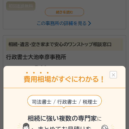
初回面談無料
この事務所の詳細を見る
相続のお悩みは、お客様それぞれに大きく事情が異なり
ます。女性ならではの細やかな対応を心掛け、お客様に
とって適切なお仕事をさせていただきます。
相続・遺言・空き家まで安心のワンストップ相談窓口
行政書士大池幸彦事務所
star
star
star
star
star
5.00
（
3件
）
費
用
相
場
がすぐにわかる！
司法書士 / 行政書士 / 税理士
相続に強い複数の専門家
に