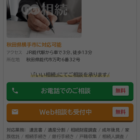
秋田県横手市に対応可能
アクセス
JR能代駅から車で3分、徒歩13分
所在地
秋田県能代市万町6番32号
\「いい相続」にてご相談を承ります/
phone
お電話でのご相談
無料
mail
Web相談も受付中
無料
対応業務：
遺言書 / 遺産分割 / 相続財産調査 / 成年後見 / 家
族信託 / 相続手続き / 銀行手続き / 戸籍収集 / 相続人調査 /