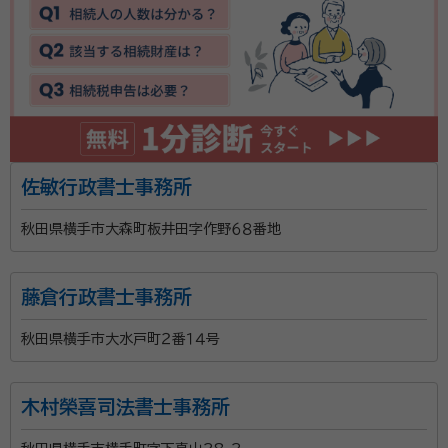
相続した不動産の名義変更後の売却、空き家の活用・処
分、土地や建物のご相談までワンストップで対応できる
体制を整えています。また、税理士・司法書士・弁護士な
ど各分野の専門家とも連携し、お客様に最適な解決方法
をご提案いたします。 相続は法律の問題だけではなく、
ご家族の想いや将来の暮らしにも関わる大切な手続き
です。だからこそ、専門用語をできるだけ使わず、わかり
佐敏行政書士事務所
やすく親身な対応を心掛けています。 地域の皆様にとっ
て「まず相談してみよう」と思っていただける身近な専門
秋田県横手市大森町板井田字作野６８番地
家として、一件一件誠実に対応いたします。相続や遺
言、空き家などでお困りの際は、どうぞお気軽にご相談
藤倉行政書士事務所
ください。
秋田県横手市大水戸町２番１４号
木村榮喜司法書士事務所