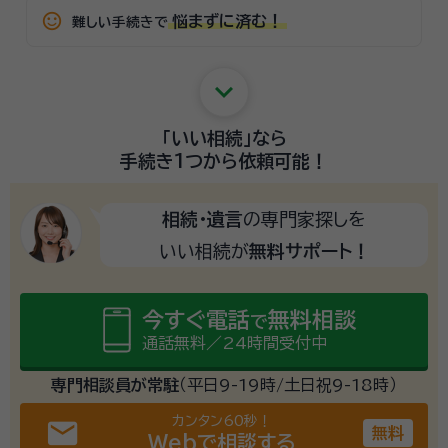
sentiment_satisfied_alt
悩まずに済む！
難しい手続きで
keyboard_arrow_down
「いい相続」
なら
手続き1つから
依頼可能！
相続・遺言
の専門家探しを
いい相続が
無料サポート！
今すぐ電話
無料相談
で
通話無料／24時間受付中
専門相談員が常駐
（平日9-19時/土日祝9-18時）
カンタン60秒！
email
無料
Webで相談する