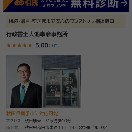
相続・遺言・空き家まで安心のワンストップ相談窓口
行政書士大池幸彦事務所
star
star
star
star
star
5.00
（
3件
）
秋田県横手市に対応可能
アクセス
秋田駅東口から徒歩10分
所在地
秋田県秋田市東通1丁目19-18東通ビル102