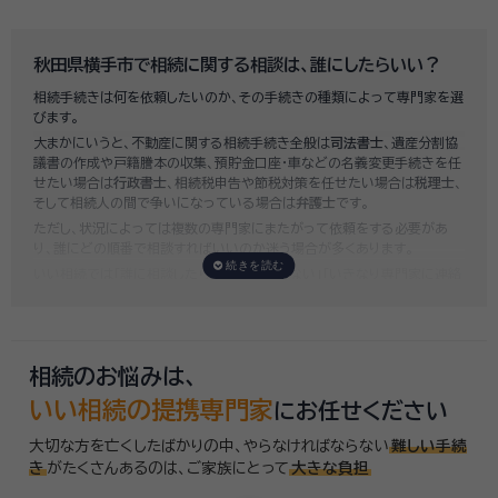
既に揉めてしまっている場合は弁護士しか対応ができませんが、その場合
は着手金だけで約20万円～30万円、そのほか出張費や成果報酬を合わ
せると100万円近くかそれ以上費用がかかってしまう場合もあるなど、非
秋田県横手市で相続に関する相談は、誰にしたらいい？
常に高額になります。
相続手続きは何を依頼したいのか、その手続きの種類によって専門家を選
いい相続では、
お客様ごとに必要な相続手続きを明らかにし、無料で見積
びます。
もり
をお出ししております。予算に合わせてご自身で対応できないものの
大まかにいうと、不動産に関する相続手続き全般は
司法書士
、遺産分割協
み依頼することも可能ですので、まずはお気軽にご相談ください。
議書の作成や戸籍謄本の収集、預貯金口座・車などの名義変更手続きを任
せたい場合は
行政書士
、相続税申告や節税対策を任せたい場合は
税理士
、
そして相続人の間で争いになっている場合は
弁護士
です。
ただし、状況によっては複数の専門家にまたがって依頼をする必要があ
り、誰にどの順番で相談すればいいのか迷う場合が多くあります。
いい相続では「誰に相談したらいいかわからない」「いきなり専門家に連絡
するのはちょっと…」という方のために、専門相談員がお客様のご状況を
お伺いした上で、
適切な相談先を無料でご案内
しております。お気軽にご
相談ください。
相続のお悩みは、
いい相続の提携専門家
にお任せください
大切な方を亡くしたばかりの中、やらなければならない
難しい手続
き
がたくさんあるのは、
ご家族にとって
大きな負担