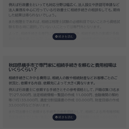
例えば行政書士といっても対応分野は幅広く、法人設立や許認可申請など
法人業務を中心に行っている行政書士に相続手続きの相談をしても、期待
した結果は得られないでしょう。
また税理士であれば、相続は税理士試験の必修科目でないことから資格試
験を取る時に選択していない人にとっては専門外となります。
よって、相続手続きを専門に行っている士業や、相続手続きの実績が多数
ある士業を選ぶことが、スムーズで間違いのない相続手続きのために非常
に重要になります。
いい相続では、相続手続きに強い経験豊富な行政書士・税理士と多数提携
しており、
お客様のご要望にそった専門家選びを無料でサポート
していま
す。専門家選びでお困りの方は、お気軽にご相談ください。
秋田県横手市で専門家に相続手続きを頼むと費用相場は
いくらくらい？
相続手続きにかかる費用は、相続人の数や相続財産などお客様ごとのご
状況と、依頼する内容、依頼先によって大きく異なります。
例えば行政書士に依頼する手続きとその参考価格として、戸籍収集（3名ま
で）27,500円、法定相続情報一覧図の作成 11,000円、金融機関の解約
等（1行）33,000円、遺産分割協議書の作成 88,000円、財産目録の作成
33,000円などがあります。
また司法書士に依頼する手続きの参考価格として、相続による所有権移転
登記手続きで「土地1筆及び建物1棟（固定資産評価額の合計1,000万円）
法定相続人3名のうち1名が単独相続した場合」の費用相場の目安は6万円
～8万円程です。