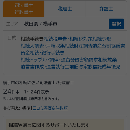
司法書士
税理士
弁護士
行政書士
エリア
秋田県 / 横手市
選択
目的
相続手続き
相続税申告・相続税対策
相続登記
相続人調査・戸籍収集
相続財産調査
遺産分割協議書
預金相続・銀行手続き
相続トラブル・調停・遺留分侵害額請求
相続放棄
遺言書作成・遺言執行
生前贈与
家族信託
成年後見
横手市の相続に強い司法書士/行政書士
24
件中
1〜24
件表示
※いい相続非提携専門家も含みます。
並び替え:
標準
|
口コミ評価&件数順
相続や遺言に関するサポートいたします