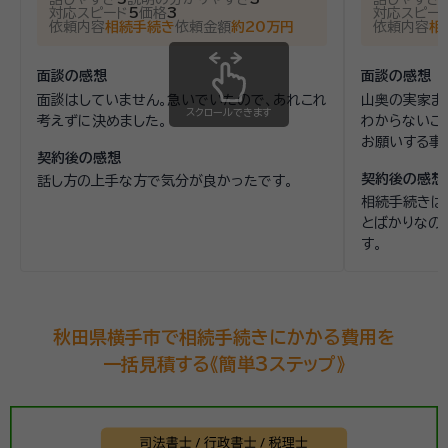
対応スピード
5
価格
3
対応スピー
依頼内容
相続手続き
依頼金額
約20万円
依頼内容
相
面談の感想
面談の感想
面談はしていません。急いでいたので、あれこれ
山奥の実家ま
スクロールできます
考えずに決めました。
わからないこ
お願いする事
契約後の感想
契約後の感想
話し方の上手な方で気分が良かったです。
相続手続きは
とばかりなの
す。
秋田県横手市で相続手続きにかかる費用を
一括見積する《簡単3ステップ》