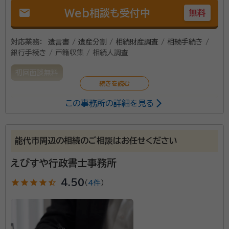
mail
Web相談も受付中
無料
対応業務：
遺言書 / 遺産分割 / 相続財産調査 / 相続手続き /
銀行手続き / 戸籍収集 / 相続人調査
初回面談無料
この事務所の詳細を見る
遺言の作成、遺産分割協議書の作成、相続人の調査、相
続財産の調査など、みなさんだけではやりきれない部分
を専門家としてサポートさせていただきます。
能代市周辺の相続のご相談はお任せください
えびすや行政書士事務所
star
star
star
star
star_half
4.50
（
4件
）