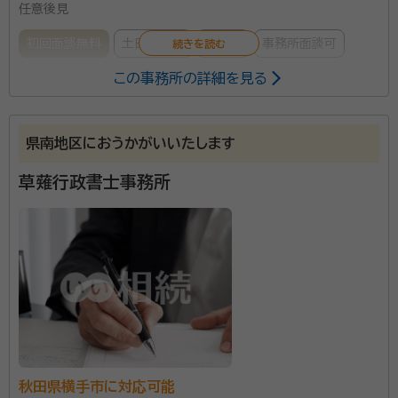
任意後見
初回面談無料
土日相談可
訪問可
事務所面談可
この事務所の詳細を見る
所属する専門家：
戎屋 鉱希（えびすやこうき）
行政書士
県南地区におうかがいいたします
事務所口コミ（抜粋）：
草薙行政書士事務所
account_circle
満足度 5.0
ご利用時期：2026/3
面談の感想
山奥の実家まで来ていただいて助かりました。わからないことも丁寧に
教えていただいて全てお願いする事にしました。
契約後の感想
相続手続きは実際に経験しないと分からないことばかりなので、お任せ
して良かったと思います。
能代市を中心に、相続手続き・遺言書作成・成年後見な
どのサポートをしています。お気軽にご相談ください。
秋田県横手市に対応可能