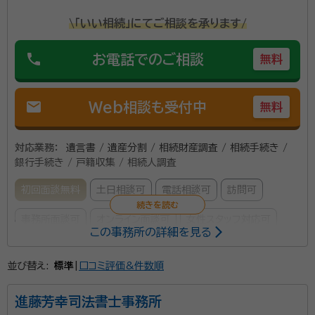
\「いい相続」にてご相談を承ります/
phone
お電話でのご相談
無料
mail
Web相談も受付中
無料
対応業務：
遺言書 / 遺産分割 / 相続財産調査 / 相続手続き /
銀行手続き / 戸籍収集 / 相続人調査
初回面談無料
土日相談可
電話相談可
訪問可
事務所面談可
オンライン面談可
女性スタッフ対応可
この事務所の詳細を見る
所属する専門家：
並び替え:
標準
|
口コミ評価&件数順
大池幸彦（おおいけゆきひこ）
行政書士、宅地建物取引士
経歴：
秋田南高校卒業後、明治大学法学部入学。 大学卒業後秋田県庁に
進藤芳幸司法書士事務所
入庁し、５５歳で退職し独立し現在に至る。