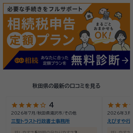
秋田県の最新の口コミを見る
star
star
star
star
star_outline
star
star
star
st
4
2026年7月
/
秋田県湯沢市
/
その他
2026年3月
三聖トラスト行政書士事務所
えびすや行
話しやすさ
5
説明の分かりやすさ
3
話しやすさ