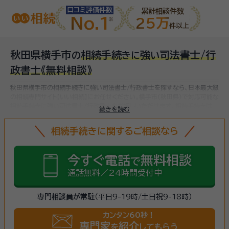
口コミ評価件数
累計相談件数
No.1
25万
件以上
秋田県横手市
相続手続
強
司法書士/行
の
き
に
い
政書士
《無料相談》
秋田県横手市の相続手続きに強い司法書士/行政書士を探すなら、日本最大級
の相続専門サイト【いい相続】にお任せください。
横手市(秋田県)で対応可能な
相続手続きに強い司法書士/行政書士をお探しいただけます。
相続手続きは、
続きを読む
被相続人（故人）の財産を引き継ぐために必要な手続きです。相続人・相続財産
の確認、遺言書の確認、遺産分割協議、相続財産の名義変更、相続税の申告・納
相続手続きに関するご相談なら
税（相続財産が基礎控除額を超えていた場合）など多岐に渡るため、相続手続
きに強い専門家に
まずは相談
しましょう。
今すぐ電話
無料相談
で
通話無料／24時間受付中
専門相談員が常駐
（平日9-19時/土日祝9-18時）
カンタン60秒！
専門家
紹介
を
してもらう