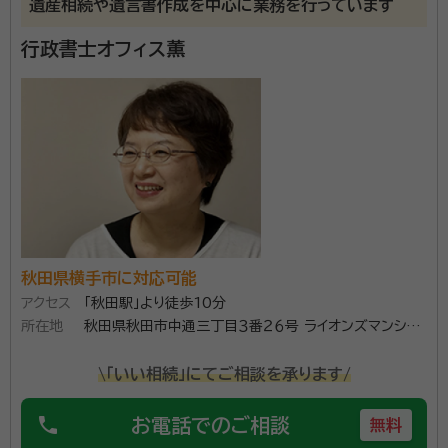
遺産相続や遺言書作成を中心に業務を行っています
遺産分割協議書の作成、相続人の調査、自動車の相続な
行政書士オフィス薫
どうけたまわります。
資格等：
行政書士、日商簿記2級、建設業経理検定2級、甲種防火管
理者ほか
秋田県横手市に対応可能
アクセス
「秋田駅」より徒歩10分
所在地
秋田県秋田市中通三丁目３番２６号 ライオンズマンショ
ン中通９０１号
\「いい相続」にてご相談を承ります/
phone
お電話でのご相談
無料