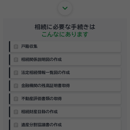
keyboard_arrow_down
相続に必要な手続きは
こんなにあります
assignment
戸籍収集
assignment
相続関係説明図の作成
assignment
法定相続情報一覧図の作成
assignment
金融機関の残高証明書取得
assignment
不動産評価書類の取得
assignment
相続財産目録の作成
assignment
遺産分割協議書の作成