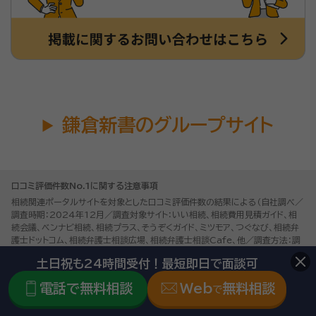
鎌倉新書のグループサイト
口コミ評価件数No.1に関する注意事項
相続関連ポータルサイトを対象とした口コミ評価件数の結果による（自社調べ／
調査時期：2024年12月／調査対象サイト：いい相続、相続費用見積ガイド、相
続会議、ベンナビ相続、相続プラス、そうぞくガイド、ミツモア、つぐなび、相続弁
護士ドットコム、相続弁護士相談広場、相続弁護士相談Cafe、他／調査方法：調
査対象サイトにアクセスし、士業個人及び士業事務所に対して相続に関する内容
土日祝も24時間受付！最短即日で面談可
で掲載されている口コミ評価=レビュー点数のある口コミの件数を合算。※同
一ユーザーの口コミが重複掲載されている場合は除外。※同一事業者が複数サ
電話で無料相談
Web
無料相談
で
イトを運営している場合は合算して事業者単位で集計）