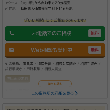
アクセス
「大曲駅」から自動車で20分程度
資格等：
行政書士
所在地
秋田県大仙市横堀字杉下１１６番地
所属団体：
秋田県行政書士会 / 一般社団法人 コスモス成年後見サ
ポートセンター秋田県支部
\「いい相続」にてご相談を承ります/
phone
お電話でのご相談
無料
mail
Web相談も受付中
無料
対応業務：
遺言書 / 遺産分割 / 相続財産調査 / 相続手続き /
銀行手続き / 戸籍収集 / 相続人調査
初回面談無料
所属する専門家：
この事務所の詳細を見る
草薙雅也
行政書士、日商簿記2級、建設業経理検定2級、甲種防火管
理者ほか