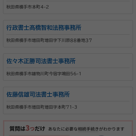
秋田県横手市本町4-2
事務所口コミ（抜粋）：
account_circle
満足度 5.0
ご利用時期：2025/5
行政書士髙橋智和法務事務所
面談の感想
鎌倉新書さんからの紹介でもあり、とても誠実そうだったで 。
秋田県横手市増田町増田字下川原８８番地３７
契約後の感想
手続き精算時の書類の再確認もしてもらえたので ，とても嬉しかったし，
安心した 。
佐々木正勝司法書士事務所
行政書士大池幸彦事務所は、秋田市を拠点に、相続手続
秋田県横手市雄物川町今宿字鳴田56-1
き・遺言書作成・空き家相談を中心とした法務サービス
を提供しております。 「何から始めればよいかわからな
佐藤信雄司法書士事務所
い」「家族に迷惑をかけたくない」「相続手続きが複雑で
困っている」といったお悩みに寄り添い、一つひとつ丁
秋田県横手市増田町増田字本町71-3
資格等：
行政書士 / その他（宅地建物取引士）
寧にご説明しながら、お客様が安心して手続きを進めら
所属団体：
秋田県行政書士会
れるようサポートいたします。 当事務所の特徴は、行政
書士業務に加え、不動産会社を運営していることです。