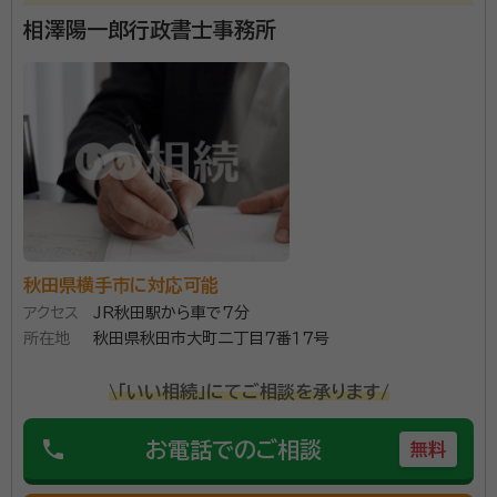
相澤陽一郎行政書士事務所
秋田県横手市に対応可能
アクセス
JR秋田駅から車で7分
所在地
秋田県秋田市大町二丁目７番１７号
\「いい相続」にてご相談を承ります/
phone
お電話でのご相談
無料