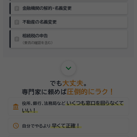
assignment
金融機関の解約・名義変更
assignment
不動産の名義変更
相続税の申告
assignment
（要否の確認を含む）
keyboard_arrow_down
大丈夫
でも
。
圧倒的にラク！
専門家に頼めば
いくつも窓口を回らなくて
役所、銀行、法務局など
account_balance
いい！
schedule
早くて正確！
自分でやるより