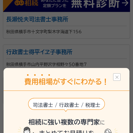
長瀬悦夫司法書士事務所
秋田県横手市十文字町梨木字海道下156
行政書士得平イヱ子事務所
秋田県横手市山内平野沢字相野々５０番地７
費
用
相
場
がすぐにわかる！
月沢隆司法書士事務所
秋田県横手市本町1-2
司法書士 / 行政書士 / 税理士
石田喜兵衛司法書士事務所
相続に強い複数の専門家
に
秋田県横手市増田町増田字七日町143