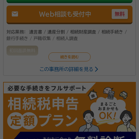
mail
Web相談も受付中
無料
対応業務：
遺言書 / 遺産分割 / 相続財産調査 / 相続手続き /
銀行手続き / 戸籍収集 / 相続人調査
初回面談無料
この事務所の詳細を見る
相続のお悩みは、お客様それぞれに大きく事情が異なり
ます。女性ならではの細やかな対応を心掛け、お客様に
とって適切なお仕事をさせていただきます。