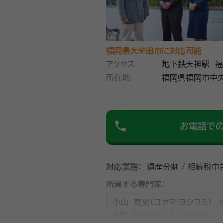
福岡県大牟田市に対応可能
アクセス
地下鉄天神駅 
所在地
福岡県福岡市中央
phone
お電話で
対応業務：
遺産分割 / 相続税申
所属する専門家：
小山 寛史（コヤマ ヨシフミ）
経歴：
西南学院大学大学院卒業