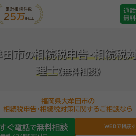
累計相談件数
通話
25万
無料
件以上
牟田市
相続税申告・相続税
の
理士
《無料相談》
福岡県大牟田市の
相続税申告・相続税対策に関するご相談なら
すぐ電話
無料相談
WEBで相談
で