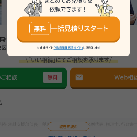
まとめてお見積りを
依頼できます！
一括見積りスタート
無料
福岡中央郵便局から北へ徒歩１分
区天神4丁目3-30天神ビル新館2階
※姉妹サイト
「相続費用見積ガイド」
に遷移します
\「いい相続」にてご相談を承ります/
mail
のご相談
Web相
無料
告
相続・承継支援部部長 税理士法人アーリークロス副代表、税理士、行政書