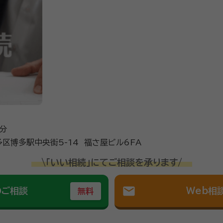
1分
区博多駅中央街5-14 福さ屋ビル6FA
\「いい相続」にてご相談を承ります/
mail
のご相談
Web相
無料