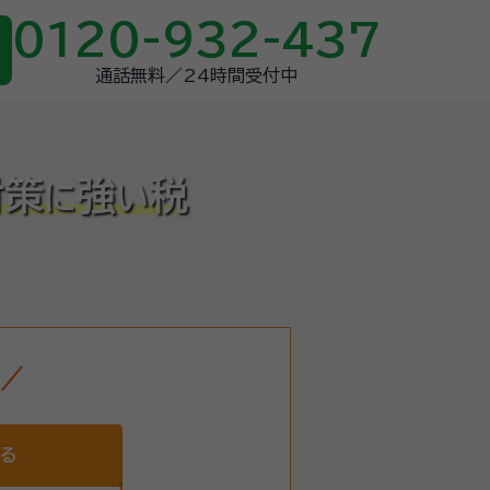
0120-932-437
通話無料／24時間受付中
対策
強
税
に
い
する