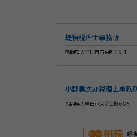
「これから相続のことを考えると気が重い...」 円満に相続したい。でもどこに相談したら良い
かな... 税務調査に入られないか心配... 相続税の申告はとても専門性が高く、通常の会計事務所では
ておりません。 私たちは相続に関するご相談は年間1000件を超え数次相続、会社オーナーの相続などの特殊なケースにも対応
堤悟税理士事務所
できる相続税のプロフェッショナル集団です。 最大限の節税と円満な遺産分割を迎えら
少しでも早く解消して 「安心し
福岡県大牟田市右京町25-1
資格等：
行政書士、税理士、宅建士
所属団体：
九州北部税理士会
小野勇次郎税理士事務
福岡県大牟田市大字白銀686-1