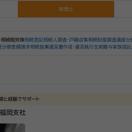
税理士
・相続税対策
相続登記
相続人調査・戸籍収集
相続財産調査
遺産分
留分侵害額請求
相続放棄
遺言書作成・遺言執行
生前贈与
家族信託
績と経験でサポート
 福岡支社