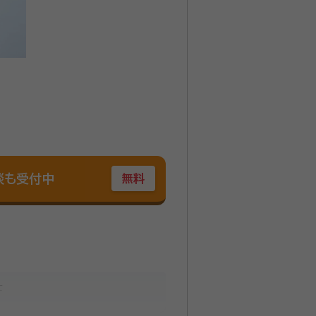
談も受付中
無料
士