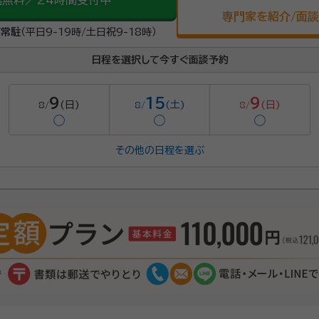
話無料／24時間受付中
専門家を紹介/面
が常駐
（平日9-19時/土日祝9-18時）
日程を選択して今すぐ面談予約
9
15
9
(日)
(土)
(日)
8/
8/
8/
◯
◯
◯
その他の日程を選ぶ