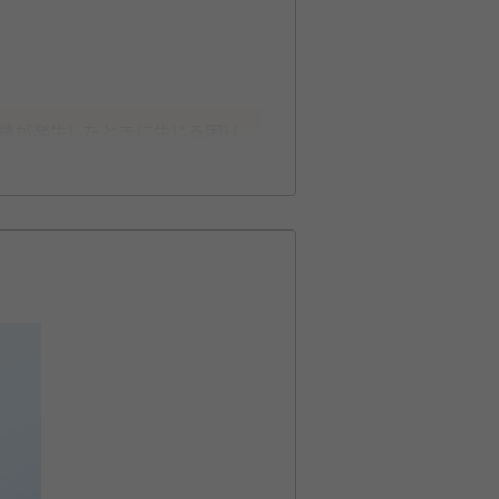
相続が発生したときに生じる困り
件以上の相続依頼件数を受けた実
だきます。