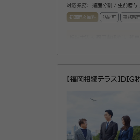
対応業務：
遺産分割 / 生前贈与 
初回面談無料
訪問可
事務所
税理士法人 森田事務所は、神戸
ごとや紛争は避けたいことと思
績と経験をもとに、【相続】が【
資格等：
税理士, 行政書士
【福岡相続テラス】DIG