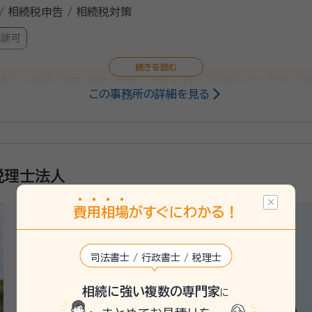
/ 相続税申告 / 相続税対策
面談可
本社と長崎・福岡・熊本・西宮に支社を持つ、税理士法人です。 
この事務所の詳細を見る
いますが、問題が起きているご遺族は少なくありません。1000
争族】でなく【笑顔相続】になるよう、誠心誠意サポートさせていた
税理士法人
費
用
相
場
がすぐにわかる！
司法書士 / 行政書士 / 税理士
相続に強い複数の専門家
に