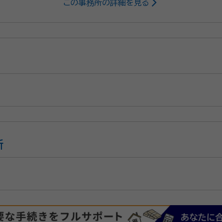
この事務所の詳細を見る
かわからない... 遺産分割で揉めない
申告自体をあまり取り扱っ
れるように何よりも申告までの気苦労を
ました。」 とホッとする瞬間を迎えられるようにサポートいたします
、FP
所