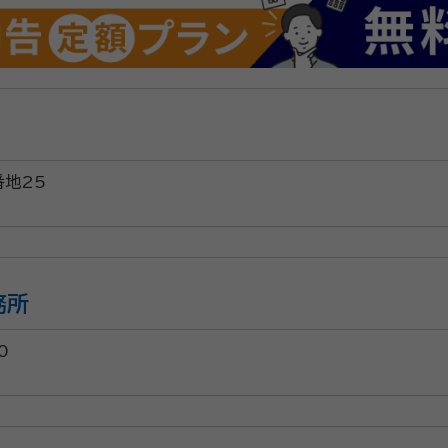
番地25
務所
0