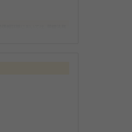
続情報証明においては、管轄法務
場合のサイン証明書発行支援にも