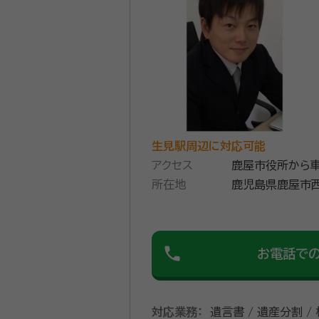
生見駅周辺に対応可能
アクセス
鹿屋市役所から
所在地
鹿児島県鹿屋市西
phone
お電話で
対応業務：
遺言書 / 遺産分割 /