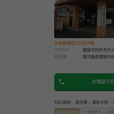
生見駅周辺に対応可能
アクセス
鹿屋市役所本庁
所在地
鹿児島県鹿屋市田
phone
お電話で
対応業務：
遺言書 / 遺産分割 /
初回面談無料
土日相談可
訪