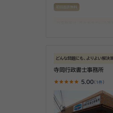
初回面談無料
当事務所は、若さを生かし迅速
局で第一号の認証を受けるなど
対応可能です。
どんな問題にも、よりよい解決
寺岡行政書士事務所
star
star
star
star
star
5.00
（
1件
）