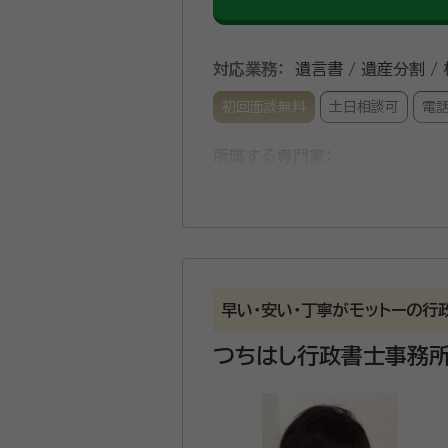
対応業務：
遺言書 / 遺産分割 /
初回面談無料
土日相談可
電
所属する専門家：
出口 勉
経歴：
鹿児島市出身、甲南高校卒、中
相続財産（不動産）の中には、
のがあることがあります。その
早い・安い・丁寧がモットーの行
庁で長年勤め、道路等の用地調
つちはし行政書士事務
登記申請まで行った経験があり
気軽に相談下さるようお願いし
資格等：
行政書士
所属団体：
鹿児島県行政書士会