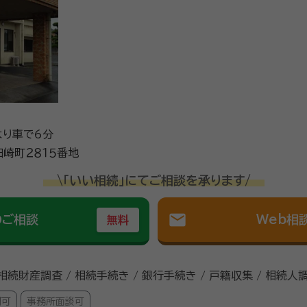
より車で6分
崎町２８１５番地
\「いい相続」にてご相談を承ります/
mail
のご相談
Web相
無料
 相続財産調査 / 相続手続き / 銀行手続き / 戸籍収集 / 相続人
問可
事務所面談可