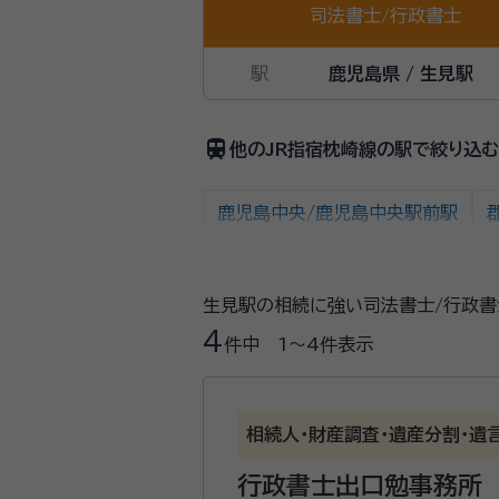
司法書士
/
行政書士
駅
鹿児島県 / 生見駅
train
他のJR指宿枕崎線の駅で絞り込む
鹿児島中央/鹿児島中央駅前駅
坂之上駅
五位野駅
平川駅
生見駅の相続に強い司法書士/行政書
指宿駅
山川駅
大山駅
西
4
件中
1〜4
件表示
水成川駅
頴娃大川駅
松ケ浦
相続人・財産調査・遺産分割・遺
行政書士出口勉事務所