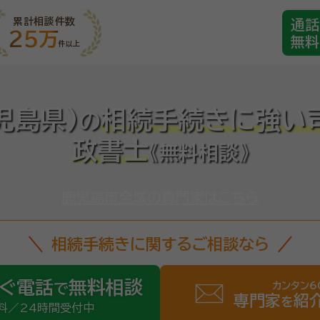
累計相談件数
通話
25万
無料
件以上
児島県)
相続手続きに強い
の
政書士
《無料相談》
鹿児島市全域の専門家はこちら
相続手続きに関するご相談なら
ぐ電話
無料相談
カンタン6
で
専門家
紹
を
料／24時間受付中