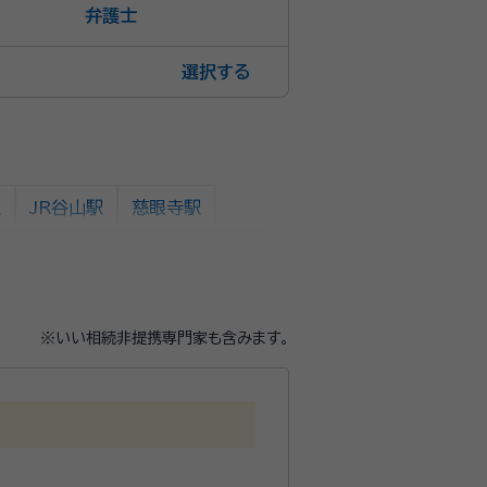
弁護士
選択
駅
JR谷山駅
慈眼寺駅
今和泉駅
宮ケ浜駅
二月田駅
駅
西頴娃駅
御領駅
石垣駅
※いい相続非提携専門家も含みます。