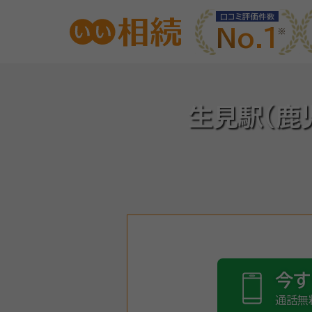
口コミ評価件数
No.1
生見駅(鹿
今す
通話無