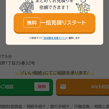
まとめてお見積りを
依頼できます！
一括見積りスタート
無料
※姉妹サイト
「相続費用見積ガイド」
に遷移します
車で５分
原１丁目３５番３２号
\「いい相続」にてご相談を承ります/
mail
のご相談
Web相
無料
 相続財産調査 / 相続手続き / 銀行手続き / 戸籍収集 / 相続人