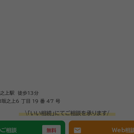
之上駅 徒歩13分
之上6 丁目 19 番 47 号
\「いい相続」にてご相談を承ります/
mail
のご相談
Web相
無料