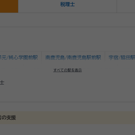
税理士
郡元/純心学園前駅
南鹿児島/南鹿児島駅前駅
宇宿/脇田
瀬々串駅
中名駅
喜入駅
前之浜駅
生見駅
薩摩
すべての駅を表示
士
大山駅
薩摩川尻駅
東開聞駅
開聞駅
入野駅
頴娃
駅
薩摩塩屋駅
白沢駅
薩摩板敷駅
枕崎駅
言の支援