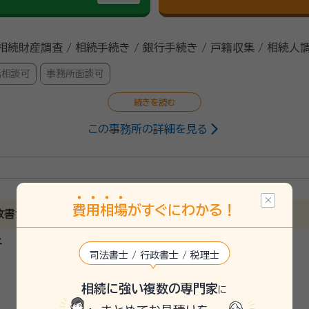
 相続財産調査 / 相続手続き / 銀行手続き / 戸籍収集 / 相続人
話相談可
事務所面談可
この事務所の詳細を見る
央大学法学部卒、鹿児島県庁（38年）、LPガス保安情報センター協同組合（
長年相続手続きがなされず明治等古い時代の登記名義人のままで
費
用
相
場
がすぐにわかる！
ような場合、自分で相続手続きをおこなうことは困難を極めます。
政書士事務所です
査も担当し、相続人調査、遺産分割協議、遺言等のサポートを行っ
所
ます。相続人調査、相続財産調査、遺産分割協議、遺言等相続に
司法書士 / 行政書士 / 税理士
ます。
相続に強い複数の専門家
に