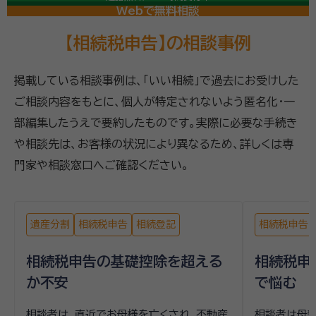
専門相談員が常駐
（平日9-19時/土日祝9-18時）
Webで無料相談
【相続税申告】の相談事例
掲載している相談事例は、「いい相続」で過去にお受けした
ご相談内容をもとに、個人が特定されないよう匿名化・一
部編集したうえで要約したものです。実際に必要な手続き
や相談先は、お客様の状況により異なるため、詳しくは専
門家や相談窓口へご確認ください。
遺産分割
相続税申告
相続登記
相続税申告
相続税申告の基礎控除を超える
相続税申
か不安
で悩む
相談者は、直近でお母様を亡くされ、不動産
相談者は母