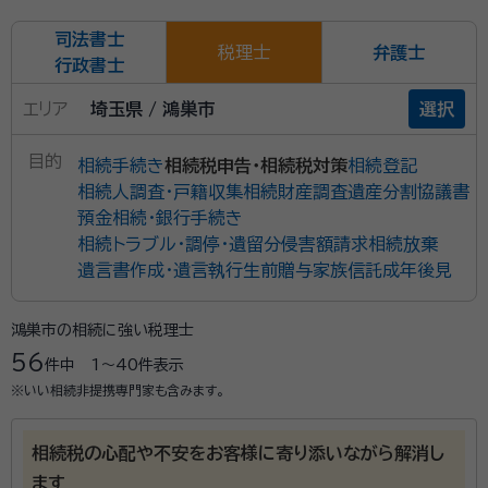
司法書士
税理士
弁護士
行政書士
エリア
埼玉県 / 鴻巣市
選択
目的
相続手続き
相続税申告・相続税対策
相続登記
相続人調査・戸籍収集
相続財産調査
遺産分割協議書
預金相続・銀行手続き
相続トラブル・調停・遺留分侵害額請求
相続放棄
遺言書作成・遺言執行
生前贈与
家族信託
成年後見
鴻巣市の相続に強い税理士
56
件中
1〜40
件表示
※いい相続非提携専門家も含みます。
相続税の心配や不安をお客様に寄り添いながら解消し
ます