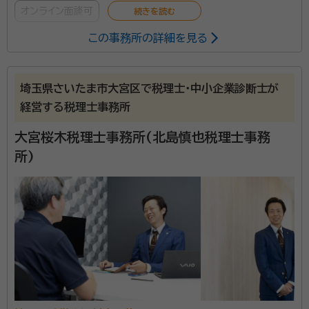
オンライン面談可
この事務所の詳細を見る
辻・本郷 税理士法人は、全国主要都市に事務所を構える
税理士事務所です。2025年度の相続税申告の実績は
埼玉県さいたま市大宮区で税理士・中小企業診断士が
6,072件。2013年から累計で26,000件以上の相続
経営する税理士事務所
税申告をお手伝いしています。 初めての相続で不安を
感じている方でも安心して相談できるよう、親身なサポ
大宮桜木税理士事務所(北島慎也税理士事務
ートを心がけ、一人ひとり適切なサービスを提供するた
所)
めに、小さなお悩みやご事情まできめ細かく配慮してい
ます。