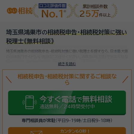
口コミ評価件数
累計相談件数
No.1
25万
件以上
埼玉県鴻巣市
相続税申告・相続税対策
強
の
に
い
税理士
《無料相談》
埼玉県鴻巣市の相続税申告・相続税対策に強い税理士を探すなら、日本最大級
の相続専門サイト【いい相続】にお任せください。
鴻巣市(埼玉県)で対応可能な
相続税申告・相続税対策に強い税理士をお探しいただけます。
続きを読む
相続税申告・相続税対策に関するご相談な
ら
今すぐ電話
無料相談
で
通話無料／24時間受付中
専門相談員が常駐
（平日9-19時/土日祝9-18時）
カンタン60秒！