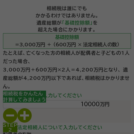
相続税は誰にでも
かかるわけではありません。
遺産総額が
「基礎控除額」
を
超えた場合にかかります。
基礎控除額
＝3,000万円 ＋ （600万円 × 法定相続人の数）
たとえば、亡くなった方の相続人が配偶者と子どもの1人
だった場合、
3,000万円＋600万円×2人＝4,200万円となり、
遺
産総額が4,200万円以下であれば、相続税はかかりませ
ん。
STEP
相続税をかんたん
遺産総額を入力してください
1
計算してみましょう
万円
STEP
法定相続人について入力してください
2