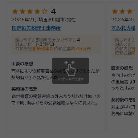
star
star
star
star
star_outline
star
star
star
st
4
2026年7月
/
埼玉県川越市
/
男性
2026年3月
長野拓矢税理士事務所
すみれ大橋
話しやすさ
3
説明の分かりやすさ
4
話しやすさ
対応スピード
3
価格
3
対応スピー
依頼内容
相続税申告
依頼金額
約45万円
依頼内容
相
依頼金額
約
面談の感想
面談の感想
面談により依頼要否を決めるつもりであったが
今回すみれさ
契約有りきで話が進んだ
スクロールできます
の担当者はあ
った為すみれ
契約後の感想
送付書類の受領連絡以外未だやり取りは無いの
契約後の感想
で不明、助手からの受領連絡は早々に貰えた。
対応が早く丁
務局に申請を