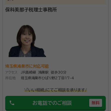
保科美那子税理士事務所
埼玉県鴻巣市に対応可能
アクセス
JR高崎線 鴻巣駅 徒歩30分
所在地
埼玉県鴻巣市ひばり野2丁目17-4
\「いい相続」にてご相談を承ります/
phone
お電話でのご相談
無料