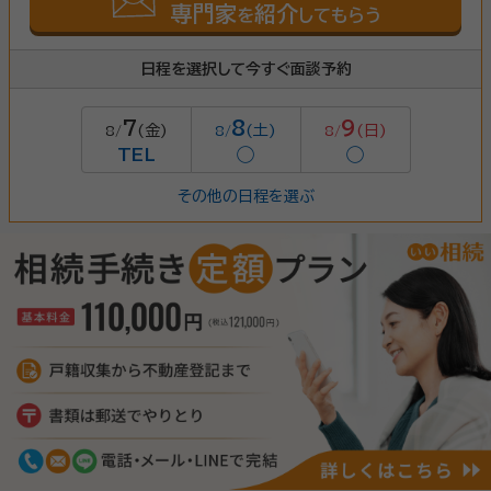
専門家
紹介
を
してもらう
日程を選択して今すぐ面談予約
7
8
9
(金)
(土)
(日)
8/
8/
8/
TEL
◯
◯
その他の日程を選ぶ