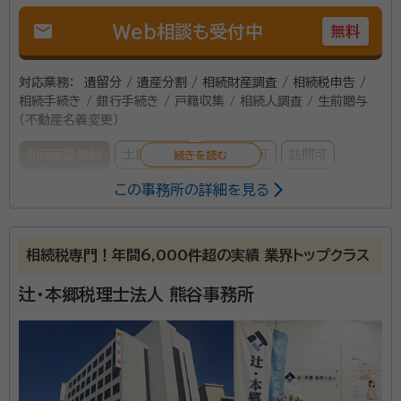
mail
Web相談も受付中
無料
対応業務：
遺留分 / 遺産分割 / 相続財産調査 / 相続税申告 /
相続手続き / 銀行手続き / 戸籍収集 / 相続人調査 / 生前贈与
（不動産名義変更）
初回面談無料
土日相談可
電話相談可
訪問可
この事務所の詳細を見る
事務所面談可
オンライン面談可
女性スタッフ対応可
相続で大事なことは、分割協議です。 分割の方法で相続
相続税専門！年間6,000件超の実績 業界トップクラス
税が変わることもあります。 また、残してくれた財産を
辻・本郷税理士法人 熊谷事務所
「使う」ことで供養になると思っています。 申告書の作成
はもちろん、今後の税対策まで合わせて相談できること
が当事務所の強みです。 税理士は遠い存在ではなく身
資格等：
税理士
近な存在でありたいと思っておりますのでお気軽にお
所属団体：
関東信越税理士会 上尾支部所属
声がけください。