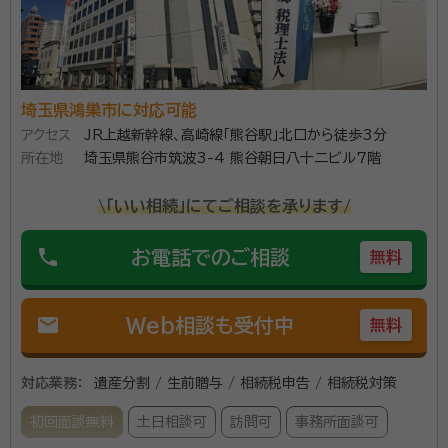
埼玉県鴻巣市に対応可能
アクセス
JR上越新幹線、高崎線「熊谷駅」北口から徒歩3分
所在地
埼玉県熊谷市筑波3-4 熊谷朝日八十二ビル7階
\「いい相続」にてご相談を承ります/
phone
お電話でのご相談
無料
mail
Web相談も受付中
無料
対応業務：
遺産分割 / 生前贈与 / 相続税申告 / 相続税対策
初回面談無料
土日相談可
訪問可
事務所面談可