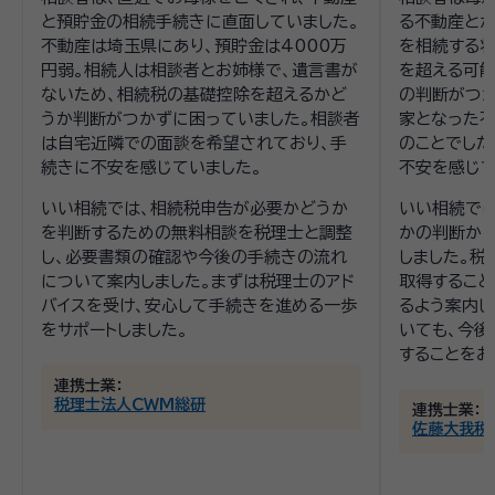
と預貯金の相続手続きに直面していました。
る不動産とか
不動産は埼玉県にあり、預貯金は4000万
を相続する状
円弱。相続人は相談者とお姉様で、遺言書が
を超える可能
ないため、相続税の基礎控除を超えるかど
の判断がつか
うか判断がつかずに困っていました。相談者
家となった
は自宅近隣での面談を希望されており、手
のことでした
続きに不安を感じていました。
不安を感じて
いい相続では、相続税申告が必要かどうか
いい相続で
を判断するための無料相談を税理士と調整
かの判断か
し、必要書類の確認や今後の手続きの流れ
しました。税
について案内しました。まずは税理士のアド
取得すること
バイスを受け、安心して手続きを進める一歩
るよう案内し
をサポートしました。
いても、今後
することをお
連携士業：
税理士法人ＣＷＭ総研
連携士業：
佐藤大我税