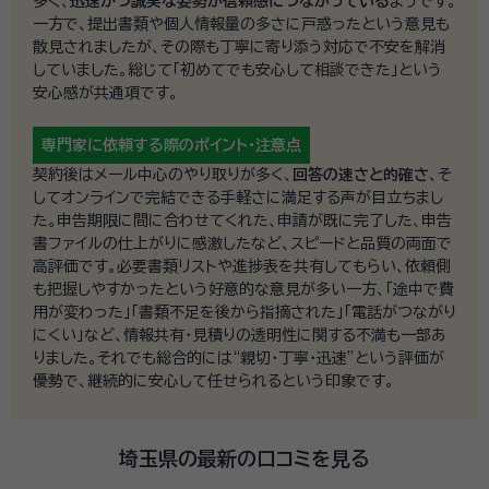
多く、
迅速かつ誠実な姿勢が信頼感につながっている
ようです。
一方で、提出書類や個人情報量の多さに戸惑ったという意見も
散見されましたが、その際も丁寧に寄り添う対応で不安を解消
していました。総じて「初めてでも安心して相談できた」という
安心感が共通項です。
専門家に依頼する際の
ポイント・注意点
契約後はメール中心のやり取りが多く、
回答の速さと的確さ
、そ
してオンラインで完結できる手軽さに満足する声が目立ちまし
た。申告期限に間に合わせてくれた、申請が既に完了した、申告
書ファイルの仕上がりに感激したなど、スピードと品質の両面で
高評価です。必要書類リストや進捗表を共有してもらい、依頼側
も把握しやすかったという好意的な意見が多い一方、「途中で費
用が変わった」「書類不足を後から指摘された」「電話がつながり
にくい」など、情報共有・見積りの透明性に関する不満も一部あ
りました。それでも総合的には“親切・丁寧・迅速”という評価が
優勢で、継続的に安心して任せられるという印象です。
埼玉県の最新の口コミを見る