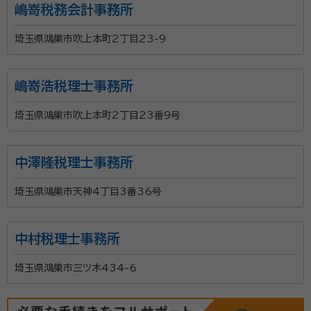
嶋嵜税務会計事務所
時の納税シミュレーションなどその後を見据えた提案を
するように心がけております。 当事務所においては連携
埼玉県鴻巣市吹上本町2丁目23-9
している司法書士もおりますので相続関連資料の収集
や不動産登記なども併せて対応することが可能です。
お客様によって最適なアドバイスを提供していきたいと
嶋嵜浩税理士事務所
思います。 まずはお気軽に相談いただけると幸いです。
埼玉県鴻巣市吹上本町2丁目23番9号
中澤隆税理士事務所
埼玉県鴻巣市天神4丁目3番36号
中村税理士事務所
埼玉県鴻巣市三ツ木434-6