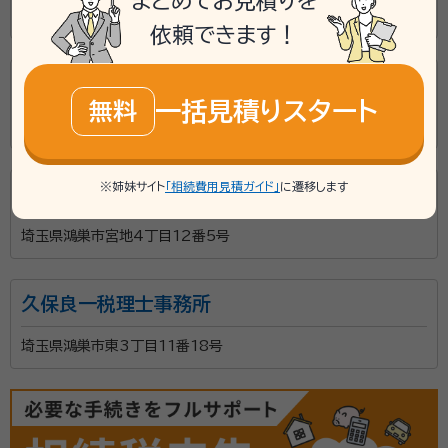
まとめてお見積りを
埼玉県鴻巣市赤見台3丁目33番6号
依頼できます！
柳正人税理士事務所
一括見積りスタート
無料
埼玉県鴻巣市宮前275バロンヒルズ鴻巣101号室
※姉妹サイト
「相続費用見積ガイド」
に遷移します
小林保広税理士事務所
埼玉県鴻巣市宮地4丁目12番5号
久保良一税理士事務所
埼玉県鴻巣市東3丁目11番18号