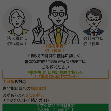
法人税務に
会社設立に
強い税理士
強い税理士
相続税申告に
強い税理士
相続税の特例や控除に詳しく、
豊富な経験と実績を持つ税理士に
ご依頼ください
相続税申告に強い税理士探しを
「いい相続」が無料サポート！
土日祝
も対応
専門相談員への
相談無料
必ずもらえる
2つの特典
チェックリスト
手続きガイド
今すぐ電話で無料相談
通話無料／24時間受付中