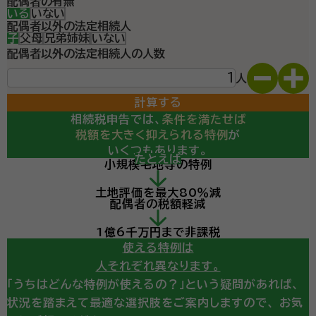
配偶者の有無
いる
いない
配偶者以外の法定相続人
子
父母
兄弟姉妹
いない
配偶者以外の法定相続人の人数
人
計算する
相続税申告では、
条件を満たせば
税額を大きく抑えられる特例
が
いくつもあります。
たとえば
小規模宅地等の特例
計算の結果、
土地評価を最大80％減
相続税の申告が必要になりそう・・・
配偶者の税額軽減
という診断が出ても、
ここからが重要です。
1億6千万円まで非課税
使える特例は
人それぞれ異なります。
「うちはどんな特例が使えるの？」という疑問があれば、
状況を踏まえて最適な選択肢をご案内しますので、
お気