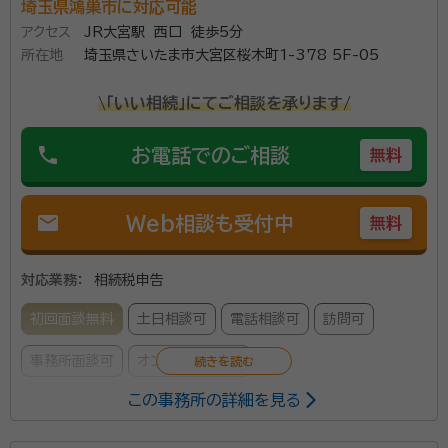
埼玉県鴻巣市に対応可能
アクセス
JR大宮駅 西口 徒歩5分
所在地
埼玉県さいたま市大宮区桜木町1-378 5F-05
\「いい相続」にてご相談を承ります/
phone
お電話でのご相談
無料
mail
Web相談も受付中
無料
対応業務：
相続税申告
初回面談無料
土日相談可
電話相談可
訪問可
事務所面談可
オンライン面談可
この事務所の詳細を見る
所属する専門家：
北島 慎也（きたじま しんや）
税理士（登録番号:139387）、中小企