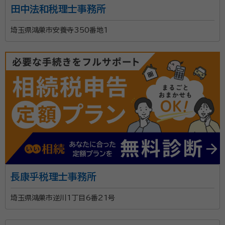
田中法和税理士事務所
業診断士（登録番号:423242）、2級ファイナルシャルプランニング技能
士、情報セキュリティアドミニストレータ試験合格、ソフトウェア開発技術者
埼玉県鴻巣市安養寺350番地1
試験合格、基本情報技術者試験合格
経歴：
東洋大学情報工学科卒業 システムエンジニア⇒上場会社（上場子
会社含む）経理⇒会計事務所勤務⇒独立開業 システムエンジニアをや
っておりましたが30歳の時に税理士になることを決意し、転職をして働
きながら税理士試験を5科目合格し、税理士になることが出来ました。
所長の北島慎也と申します。当事務所は2022年8月よ
会計事務所勤務時には中小企業診断士の資格も取得し、独立して今に至
っております。 その他：公的機関の開業AD、YouTube
り開業しております。 元々はシステムエンジニアをやっ
ておりました。そこから税理士試験を合格（簿記論、財務
諸表論、法人税法、消費税法、相続税法）し、中小企業診
断士の資格も取得しております。 前職においては土地・
所属団体：
関東信越税理士会大宮支部、埼玉県中小企業診断協会
建物等の評価、自社株式の評価などを得意としており、
生前贈与を中心とした相続税対策などを提案してまい
長康乎税理士事務所
りました。 独立後またそんなに時間は経っておりません
が相続税の申告も数件こなしております。 ただ単に、税
埼玉県鴻巣市逆川1丁目6番21号
金の申告をして終わりではなく、二次相続発生時の税金
等のシミュレーションやご自宅などの不動産を売却した