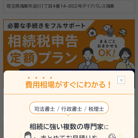
埼玉県鴻巣市逆川1丁目4番14-802号ダイアパレス鴻巣
費
用
相
場
がすぐにわかる！
大橋税務会計事務所
司法書士 / 行政書士 / 税理士
埼玉県鴻巣市下忍3361-5
相続に強い複数の専門家
に
岩月廣人税理士事務所