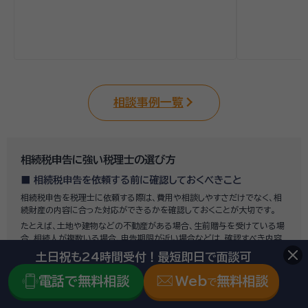
相談事例一覧
相続税申告に強い税理士の選び方
相続税申告を依頼する前に確認しておくべきこと
相続税申告を税理士に依頼する際は、費用や相談しやすさだけでなく、相
続財産の内容に合った対応ができるかを確認しておくことが大切です。
たとえば、土地や建物などの不動産がある場合、生前贈与を受けている場
合、相続人が複数いる場合、申告期限が近い場合などは、確認すべき内容
が多くなります。
土日祝も24時間受付！最短即日で面談可
相続税申告の実績があるか
電話で無料相談
Web
無料相談
土地や不動産の評価に対応できるか
で
小規模宅地等の特例や配偶者の税額軽減などに詳しいか
税務調査を見据えた資料整理や申告書作成ができるか