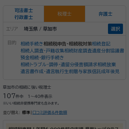
司法書士
税理士
弁護士
行政書士
エリア
埼玉県 / 草加市
選択
目的
相続手続き
相続税申告・相続税対策
相続登記
相続人調査・戸籍収集
相続財産調査
遺産分割協議書
預金相続・銀行手続き
相続トラブル・調停・遺留分侵害額請求
相続放棄
遺言書作成・遺言執行
生前贈与
家族信託
成年後見
草加市の相続に強い税理士
107
件中
1〜40
件表示
※いい相続非提携専門家も含みます。
並び替え:
標準
|
口コミ評価&件数順