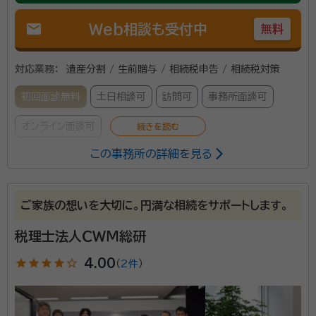
mail
Web相談も受付中
無料
対応業務：
遺産分割 / 生前贈与 / 相続税申告 / 相続税対策
初回面談無料
土日相談可
訪問可
事務所面談可
オンライン面談可
この事務所の詳細を見る
辻・本郷 税理士法人は、全国主要都市に事務所を構える
税理士事務所です。2025年度の相続税申告の実績は
ご家族の想いを大切に。円満な相続をサポートします。
6,072件。2013年から累計で26,000件以上の相続
税申告をお手伝いしています。 初めての相続で不安を
税理士法人ＣＷＭ総研
感じている方でも安心して相談できるよう、親身なサポ
star
star
star
star
star_outline
4.00
（
2件
）
ートを心がけ、一人ひとり適切なサービスを提供するた
めに、小さなお悩みやご事情まできめ細かく配慮してい
ます。