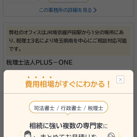
この事務所の詳細を見る
所属する専門家：
長野拓矢（ながのたくや）
代表 税理士
経歴：
国内最大手の税理士法人で5年、準大手の税理士法人で5年勤務
弊社のオフィスはJR埼京線戸田駅から1分の場所にあ
し、独立 相続税申告は累計300件以上、事業承継は累計100件以上の実
り、税理士３名により埼玉県南を中心にご相談対応可能
績
事務所口コミ（抜粋）：
です。
account_circle
満足度 4.0
ご利用時期：2026/7
税理士法人ＰＬＵＳ－ＯＮＥ
面談の感想
面談により依頼要否を決めるつもりであったが契約有りきで話が進んだ
費
用
相
場
がすぐにわかる！
契約後の感想
送付書類の受領連絡以外未だやり取りは無いので不明、助手からの受領
連絡は早々に貰えた。
司法書士 / 行政書士 / 税理士
相続は人生で何度も経験するものではありません。経験
した方も多くて2，3回でしょう。まさか我が家が、相続
相続に強い複数の専門家
に
税がかかるほど財産を持っているとは考えられないと
埼玉県草加市に対応可能