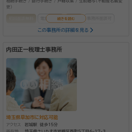
相続手続き / 銀行手続き / 戸籍収集 / 生前贈与（不動産名義変
更）
初回面談無料
電話相談可
訪問可
事務所面談可
この事務所の詳細を見る
オンライン面談可
事務所口コミ（抜粋）：
内田正一税理士事務所
account_circle
満足度 5.0
ご利用時期：2025/9
面談の感想
自宅近くのファミレスに、すぐに来て初回の打合せをしたいただきまし
た。
契約後の感想
相続に詳しいスタッフがいるので、安心して相続税申告を依頼できると
思います。
はじめての相続に、不安を抱えていませんか？ その不
埼玉県草加市に対応可能
安、私たちと一緒に整理しましょう。
アクセス
岩城駅 徒歩15分
所在地
埼玉県さいたま市岩槻区西町5丁目6-17-3