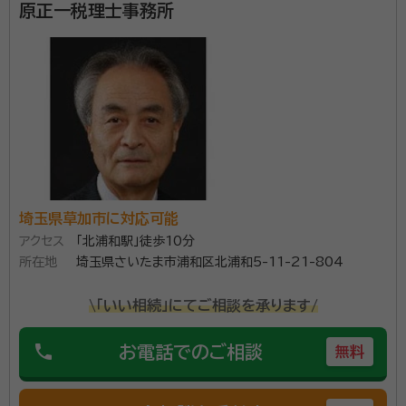
原正一税理士事務所
埼玉県草加市に対応可能
アクセス
「北浦和駅」徒歩10分
所在地
埼玉県さいたま市浦和区北浦和5-11-21-804
\「いい相続」にてご相談を承ります/
phone
お電話でのご相談
無料