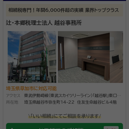
相続税専門！年間6,000件超の実績 業界トップクラス
辻・本郷税理士法人 越谷事務所
埼玉県草加市に対応可能
アクセス
東武伊勢崎線（東武スカイツリーライン）「越谷駅」東口よ
所在地
り徒歩2分
埼玉県越谷市弥生町14-22 住友生命越谷ビル4階
\「いい相続」にてご相談を承ります/