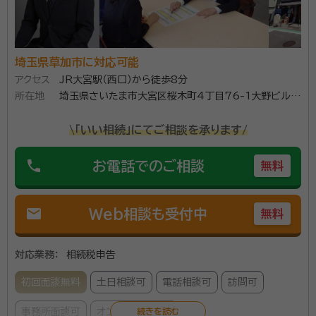
埼玉県草加市に対応可能
アクセス
JR大宮駅（西口）から徒歩8分
所在地
埼玉県さいたま市大宮区桜木町4丁目76-1大野ビル3
階
\「いい相続」にてご相談を承ります/
phone
お電話でのご相談
無料
mail
Web相談も受付中
無料
対応業務：
相続税申告
初回面談無料
土日相談可
電話相談可
訪問可
事務所面談可
オンライン面談可