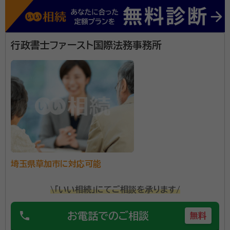
さい。
行政書士ファースト国際法務事務所
埼玉県草加市に対応可能
\「いい相続」にてご相談を承ります/
phone
お電話でのご相談
無料