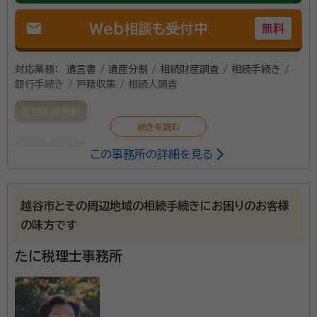
mail
Web相談も受付中
無料
対応業務：
遺言書 / 遺産分割 / 相続財産調査 / 相続手続き /
銀行手続き / 戸籍収集 / 相続人調査
初回面談無料
資格等：
行政書士
この事務所の詳細を見る
越谷市とその周辺地域の相続手続きにお困りのお客様
の味方です
たに税理士事務所