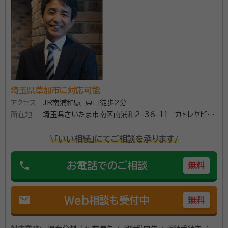
ます。
埼玉県草加市に対応可能
アクセス
JR南浦和駅 東口徒歩2分
所在地
埼玉県さいたま市南区南浦和2-36-11 カトレヤビル5
階
\「いい相続」にてご相談を承ります/
phone
お電話でのご相談
無料
mail
Web相談も受付中
無料