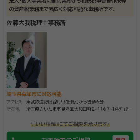
法人･個人事業者の顧問業務から相続税申告書作成等
例活用などを積極的に検討します。 ・お客様に不要な心
弊社の相続税申告書の作成は年間10～20件程度の実
の資産税業務まで幅広く対応可能な事務所です。
配をさせぬよう、スケジュール感を予め伝えます。 ・初回
績があります。 生前対策として相続税額のシミュレーシ
面談でお預かりした資料をもとに、無料で概算資料を作
ョンを無料で提供しております。 また、外部専門家との
佐藤大我税理士事務所
成します。 ・お客様がご依頼の判断をしやすいよう、概
提携により家族信託の組成にも幅広く対応しており公正
算資料をもとに、御見積を作成します。 ・申告期限が迫
証書遺言の作成もお手伝いできます。 お困りごとは何
資格等：
税理士、社会保険労務士
った案件も迅速に対応します（最短5日間で業務完了し
でもご相談ください。
所属団体：
関東信越税理士会
た実績あり）。 ・相続税申告完了後も、将来的な相続対策
や運用、不動産活用など、アフターフォローを承ります。
【代表 長野の想い】 将来ご家族がより幸せになるため
にはどういったサポートができるかを考えることが税理
士の仕事だと私は考えます。能力や経験はもちろんです
埼玉県草加市に対応可能
が、目の前のお客様へ熱意を持って接していくことが税
アクセス
東武鉄道野田線「大和田駅」から徒歩6分
理士としての責務です。 お客様にとって非常に辛い場
所在地
埼玉県さいたま市見沼区大和田町2-1167-1ﾒﾙﾃﾞｨｱ大
面で税理士ができることは、お客様の気持ちに寄り添う
和田205号室
ことです。亡くなった方が残してくれた大切な財産を、
\「いい相続」にてご相談を承ります/
残された家族が「将来どうしていきたいか」を引き出し、
その解決・実現することが専門家としてできることです。