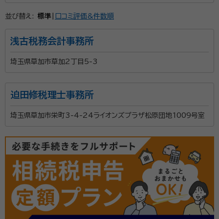
北島 慎也（きたじま しんや）
税理士（登録番号:139387）、中小企
並び替え:
標準
|
口コミ評価&件数順
業診断士（登録番号:423242）、2級ファイナルシャルプランニング技能
士、情報セキュリティアドミニストレータ試験合格、ソフトウェア開発技術者
浅古税務会計事務所
試験合格、基本情報技術者試験合格
埼玉県草加市草加2丁目5-3
経歴：
東洋大学情報工学科卒業 システムエンジニア⇒上場会社（上場子
会社含む）経理⇒会計事務所勤務⇒独立開業 システムエンジニアをや
っておりましたが30歳の時に税理士になることを決意し、転職をして働
きながら税理士試験を5科目合格し、税理士になることが出来ました。
迫田修税理士事務所
所長の北島慎也と申します。当事務所は2022年8月よ
会計事務所勤務時には中小企業診断士の資格も取得し、独立して今に至
っております。 その他：公的機関の開業AD、YouTube
り開業しております。 元々はシステムエンジニアをやっ
埼玉県草加市栄町3-4-24ライオンズプラザ松原団地1009号室
ておりました。そこから税理士試験を合格（簿記論、財務
諸表論、法人税法、消費税法、相続税法）し、中小企業診
断士の資格も取得しております。 前職においては土地・
所属団体：
関東信越税理士会大宮支部、埼玉県中小企業診断協会
建物等の評価、自社株式の評価などを得意としており、
生前贈与を中心とした相続税対策などを提案してまい
りました。 独立後またそんなに時間は経っておりません
が相続税の申告も数件こなしております。 ただ単に、税
金の申告をして終わりではなく、二次相続発生時の税金