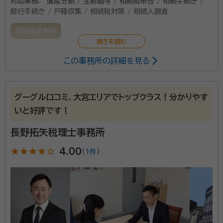
対応業務：
遺産分割 / 生前贈与 / 相続税申告 / 相続手続き /
銀行手続き / 戸籍収集 / 相続税対策 / 相続人調査
初回面談無料
この事務所の詳細を見る
相続対策、不動産有効活用等の資産税に強い専門スタッ
フが豊富な実績でサポートいたします。 また税務会計業
務だけでなく、事業承継、経営支援等のコンサルティン
グーグル口コミ、大宮エリアでトップクラス！分かりやす
グ業務にも強い税理士法人です。
いと好評です！
長野拓矢税理士事務所
star
star
star
star
star_outline
4.00
（
1件
）