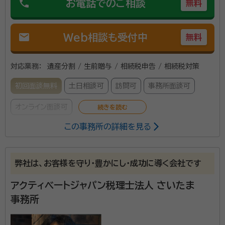
phone
お電話でのご相談
無料
mail
Web相談も受付中
無料
対応業務：
遺産分割 / 生前贈与 / 相続税申告 / 相続税対策
初回面談無料
土日相談可
訪問可
事務所面談可
オンライン面談可
この事務所の詳細を見る
辻・本郷 税理士法人は、全国主要都市に事務所を構える
税理士事務所です。2025年度の相続税申告の実績は
弊社は、お客様を守り・豊かにし・成功に導く会社です
6,072件。2013年から累計で26,000件以上の相続
税申告をお手伝いしています。 初めての相続で不安を
アクティベートジャパン税理士法人 さいたま
感じている方でも安心して相談できるよう、親身なサポ
事務所
ートを心がけ、一人ひとり適切なサービスを提供するた
めに、小さなお悩みやご事情まできめ細かく配慮してい