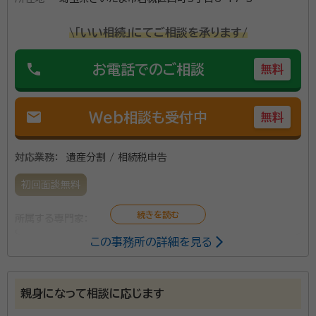
資格等：
税理士
所属団体：
関東信越税理士会
\「いい相続」にてご相談を承ります/
phone
お電話でのご相談
無料
mail
Web相談も受付中
無料
対応業務：
遺産分割 / 相続税申告
初回面談無料
所属する専門家：
この事務所の詳細を見る
内田正一（うちだしょういち）
税理士
資格等：
税理士
親身になって相談に応じます
所属団体：
関東信越税理士会