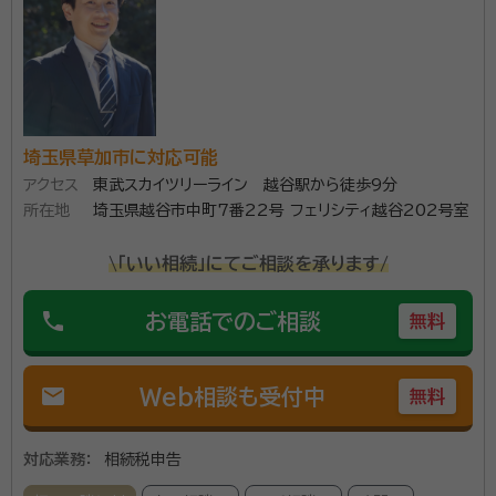
埼玉県草加市に対応可能
アクセス
東武スカイツリーライン 越谷駅から徒歩9分
所在地
埼玉県越谷市中町7番22号 フェリシティ越谷202号室
\「いい相続」にてご相談を承ります/
phone
お電話でのご相談
無料
mail
Web相談も受付中
無料
対応業務：
相続税申告