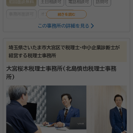
初回面談無料
土日相談可
電話相談可
訪問可
事務所面談可
オンライン面談可
この事務所の詳細を見る
所属する専門家：
谷 陽平（タニ ヨウヘイ）
税理士(登録番号129021)
経歴：
合格科目：簿記論、財務諸表論、法人税法、消費税法、相続税法 学
埼玉県さいたま市大宮区で税理士・中小企業診断士が
歴：立教大学経済学部経済学科卒業 経験業務： 【法人】中小・零細企業～
経営する税理士事務所
上場会社・上場子会社・上場準備会社の税務申告など 【個人】確定申告
(不動産所得・事業所得etc)、譲渡所得、相続税・贈与税申告(各種財産評
相続は一生に何度も経験することではありませんが、誰
大宮桜木税理士事務所(北島慎也税理士事務
価を含みます)など 勤務しながら税理士試験の勉強を続け、資格を取得
いたしました。 税理士登録してからは約10年間東京都内の会計事務所に
の身にも起こりうることです。 頻繁ではないからこそ、
所)
勤務し、令和6年1月に居住地である越谷市で独立いたしました。
いざ直面したときに「何から手を付けてよいか分からな
い」「専門家に依頼したいけど、知り合いもいないし何だ
か敷居が高そう」など、お悩みになる方も多数いらっし
資格等：
税理士
ゃると思います。 弊所はそのようなお客様に親身に寄り
所属団体：
関東信越税理士会 越谷支部
添い、全力でサポートいたします。 相続税の申告は専門
的な知識を必要とし、担当する税理士によって相続税額
が大幅に変動します。弊所はこれまでの経験を最大限に