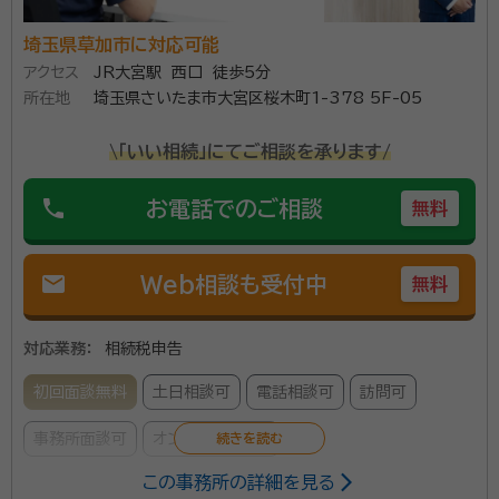
発揮し、お客様の相続税額を最小限に抑えるよう尽力い
埼玉県草加市に対応可能
たします。 弊所は税理士事務所ですので相続税の申告
アクセス
JR大宮駅 西口 徒歩5分
が主たる業務ですが、関連士業(弁護士、司法書士等)と
所在地
埼玉県さいたま市大宮区桜木町1-378 5F-05
も提携しておりますので、不動産の名義変更など他の相
続に関するお手続きも弊所を窓口としての一括対応が
\「いい相続」にてご相談を承ります/
可能です。 相続に際しお悩みの方がいらっしゃいました
phone
ら、お1人で抱え込まず、まずはご相談にいらしてくださ
お電話でのご相談
無料
い。きっとお力になれるはずです。
mail
Web相談も受付中
無料
対応業務：
相続税申告
初回面談無料
土日相談可
電話相談可
訪問可
事務所面談可
オンライン面談可
この事務所の詳細を見る
所属する専門家：