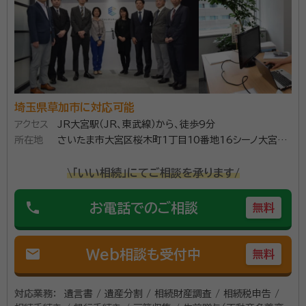
埼玉県草加市に対応可能
アクセス
JR大宮駅（JR、東武線）から、徒歩9分
所在地
さいたま市大宮区桜木町1丁目10番地16シーノ大宮ノ
ースウイング4階
\「いい相続」にてご相談を承ります/
phone
お電話でのご相談
無料
mail
Web相談も受付中
無料
対応業務：
遺言書 / 遺産分割 / 相続財産調査 / 相続税申告 /