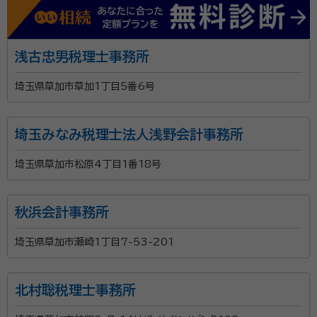
等のシミュレーションやご自宅などの不動産を売却した
時の納税シミュレーションなどその後を見据えた提案を
するように心がけております。 当事務所においては連携
浅古忠男税理士事務所
している司法書士もおりますので相続関連資料の収集
埼玉県草加市草加1丁目5番6号
や不動産登記なども併せて対応することが可能です。
お客様によって最適なアドバイスを提供していきたいと
思います。 まずはお気軽に相談いただけると幸いです。
埼玉みなみ税理士法人浅野会計事務所
埼玉県草加市松原4丁目1番18号
秋浜会計事務所
埼玉県草加市瀬崎1丁目7-53-201
北村聡税理士事務所