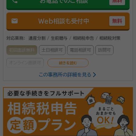
phone
お電話でのご相談
無料
そして、お客様一人一人と向き合い続けることで、ひい
ては、社会全体にも微力ながら貢献したいと考えており
mail
Web相談も受付中
無料
ます。
対応業務：
遺産分割 / 生前贈与 / 相続税申告 / 相続税対策
初回面談無料
土日相談可
電話相談可
訪問可
オンライン面談可
この事務所の詳細を見る
さいたま市内で開業している税理士の佐藤大我と申し
ます。 お客様とのご縁を大切に、丁寧なコミュニケーシ
ョンを心がけております。 相続税申告は，一生のうちに
1度あるかないかの手続きで、相続税申告を得意としな
い税理士も一定数おりますので、相続税申告の経験が豊
資格等：
税理士
富な税理士に相談することが有効です。 もし,相続に関し
所属団体：
関東信越税理士会
て何かお悩み事がありましたら、お気軽にお問合せくだ