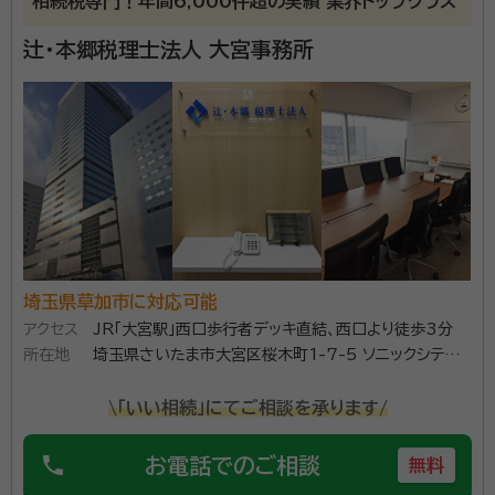
相続税専門！年間6,000件超の実績 業界トップクラス
辻・本郷税理士法人 大宮事務所
埼玉県草加市に対応可能
アクセス
JR「大宮駅」西口歩行者デッキ直結、西口より徒歩3分
所在地
埼玉県さいたま市大宮区桜木町1-7-5 ソニックシティ
ビル25階
\「いい相続」にてご相談を承ります/
phone
お電話でのご相談
無料