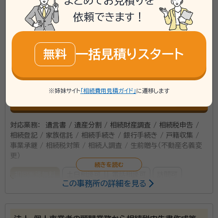
まとめてお見積りを
いった方もまだまだいらっしゃいます。そのため、相続が
アクセス
JR埼京線戸田駅 西口徒歩１分
発生してから慌てて対応されます。 こうならぬよう、本
依頼できます！
所在地
埼玉県戸田市大字新曽422番地1ハーモニープラザ
資格等：
税理士
当は生前中から信頼できる専門家に相続を相談したほ
201
所属団体：
関東信越税理士会、埼玉県中小企業引継ぎ支援センタ
\「いい相続」にてご相談を承ります/
うがよいのですが、一般の方々は、周りに相続に精通し
ー、さいたま商工会議所、倫理法人会
一括見積りスタート
無料
た専門家がいないのもまた事実です。そのため、相談し
phone
お電話でのご相談
無料
たくても相談できぬまま、もっと言えば、何を相談して
いいかも分からぬまま、相続が発生してしまったという
※姉妹サイト
「相続費用見積ガイド」
に遷移します
のが実態ではないでしょうか。 そんな相続について相
mail
Web相談も受付中
無料
談できる知り合いがいない方々に弊事務所は寄り添い
たいと考えています。特に東京都には相続税が得意な事
対応業務：
遺言書 / 遺産分割 / 相続財産調査 / 相続税申告 /
務所が多いですが、埼玉県にはまだまだ少ないです。弊
相続登記 / 家族信託 / 相続手続き / 銀行手続き / 戸籍収集 /
事務所は大宮駅に事務所を構えているので、利便性も
事業承継 / 相続税対策 / 相続人調査 / 生前贈与（不動産名義変
更）
良いため、埼玉県のお客様は、是非お気軽にお問い合わ
せください。 【長野拓矢税理士事務所の特徴】 ・難しい
初回面談無料
土日相談可
電話相談可
訪問可
この事務所の詳細を見る
相続を、お客様目線に立ち、なるべく平易で分かりやす
事務所面談可
オンライン面談可
女性スタッフ対応可
くゆっくりと説明し、見やすい資料を提供します。 ・相続
税がなるべく安くなるよう、財産の分け方、土地評価、特