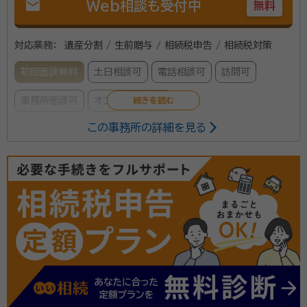
mail
Web相談も受付中
無料
対応業務：
遺産分割 / 生前贈与 / 相続税申告 / 相続税対策
初回面談無料
土日相談可
電話相談可
訪問可
事務所面談可
オンライン面談可
この事務所の詳細を見る
相続はまれな出来事です。また、相続税の申告は相続人
の遺産分割協議から最終合意まで時間を要す事柄とな
ります。 相続人からお話を伺い分かりやすい説明、ご理
解を確認しながら進めさせて頂きます。 特に、相続の財
産評価、特に不動産の評価におきましてはかなり高度な
所属団体：
関東信越税理士会
知識と経験が必要となります。 長年国税事務に携わっ
てきた実績を生かし高い水準の結果が得られるよう努
めております。 優れた司法書士、税理士との連携のよる
適切な処理の実績もあります。