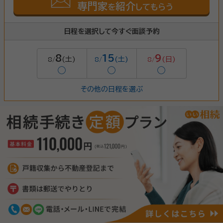
専門家
紹介
を
してもらう
日程を選択して今すぐ面談予約
8
15
9
(土)
(土)
(日)
8/
8/
8/
◯
◯
◯
その他の日程を選ぶ