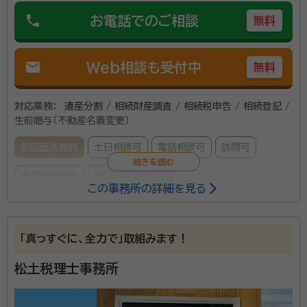
みがあれば、ぜひ当事務所にご連絡ください。初回のご
phone
お電話でのご相談
無料
相談は無料ですので、まずはお気軽にご連絡いただけ
ればと思います。
mail
Web相談も受付中
無料
対応業務：
遺産分割 / 相続財産調査 / 相続税申告 / 相続登記 /
生前贈与（不動産名義変更）
初回面談無料
土日相談可
電話相談可
訪問可
事務所面談可
オンライン面談可
この事務所の詳細を見る
所属する専門家：
白須 靖浩
代表税理士
「真っすぐに、全力で」取組みます！
経歴：
2023年 11月 SAO税理士法人 設立
松土税理士事務所
前田 将貴
税理士
経歴：
2000年 安藤会計事務所入社 2002年 尾澤会計事務所入社（現