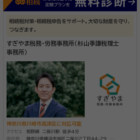
きちんと解り易く説明してくれました、事務所兼自宅ですが駐車スペース
有りです。
相続税対策・相続税申告をサポート。大切な財産を守り、
吉田泰宏税理士事務所は、令和4年10月に開業しまし
つなぎます。
た。 日本も高齢化社会へ迎え、税務署勤務時代から多く
の相続や生前贈与等の対策に苦慮されておられる方々
すぎやま税務・労務事務所（杉山季謙税理士
にお会いしてきました。 おひとりでは、中々解決が難し
事務所）
い場合もあります。 そのような時、お客様のニーズに沿
資格等：
税理士
ってお役に立ちたいと思います。 お気軽に、ご連絡くだ
所属団体：
東京地方税理士会横浜南支部
さい。
神奈川県川崎市高津区に対応可能
アクセス
相鉄線 二俣川駅 徒歩４分
所在地
神奈川県横浜市旭区二俣川2丁目44-29