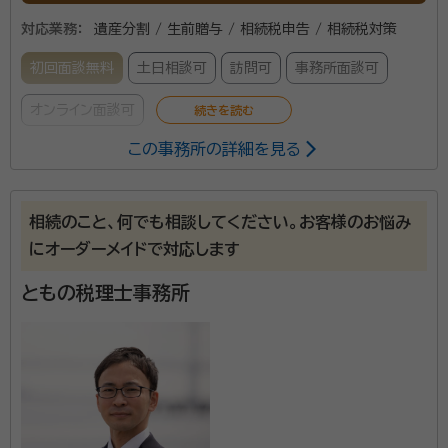
対応業務：
遺産分割 / 生前贈与 / 相続税申告 / 相続税対策
初回面談無料
土日相談可
訪問可
事務所面談可
オンライン面談可
この事務所の詳細を見る
辻・本郷 税理士法人は、全国主要都市に事務所を構える
税理士事務所です。2025年度の相続税申告の実績は
相続のこと、何でも相談してください。お客様のお悩み
6,072件。2013年から累計で26,000件以上の相続
にオーダーメイドで対応します
税申告をお手伝いしています。 初めての相続で不安を
感じている方でも安心して相談できるよう、親身なサポ
ともの税理士事務所
ートを心がけ、一人ひとり適切なサービスを提供するた
めに、小さなお悩みやご事情まできめ細かく配慮してい
ます。