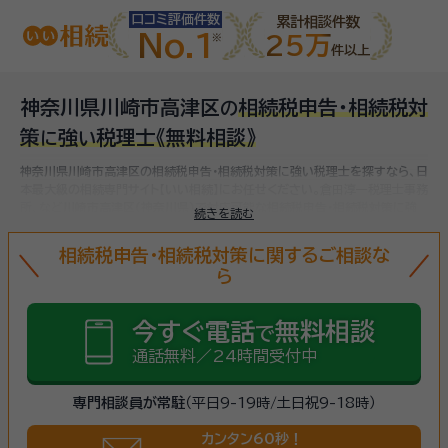
口コミ評価件数
累計相談件数
No.1
25万
件以上
神奈川県川崎市高津区
相続税申告・相続税対
の
策
強
税理士
《無料相談》
に
い
神奈川県川崎市高津区の相続税申告・相続税対策に強い税理士を探すなら、日
本最大級の相続専門サイト【いい相続】にお任せください。
倉田淳一税理士事務
所、など
川崎市高津区(神奈川県)で対応可能な相続税申告・相続税対策に強
続きを読む
い税理士をお探しいただけます。
相続税申告・相続税対策に関するご相談な
ら
今すぐ電話
無料相談
で
通話無料／24時間受付中
専門相談員が常駐
（平日9-19時/土日祝9-18時）
カンタン60秒！