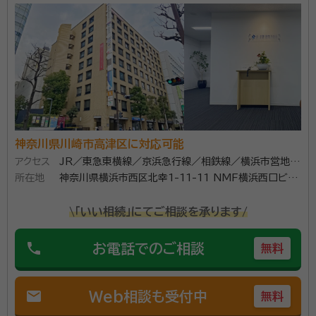
資格等：
税理士
数作成し、遺産分割案毎の節税額や納税額をわかりやす
所属団体：
東京地方税理士会
くお伝えします。 また、相続税の申告に関する「遺産分
割協議書」の作成や相続登記などの手続きも、他士業と
のネットワークですべて解決します。 どうぞお気軽にご
連絡お待ちしております。
神奈川県川崎市高津区に対応可能
アクセス
JR／東急東横線／京浜急行線／相鉄線／横浜市営地下
所在地
鉄線・横浜駅 徒歩5分
神奈川県横浜市西区北幸1-11-11 NMF横浜西口ビル
3階
\「いい相続」にてご相談を承ります/
phone
お電話でのご相談
無料
mail
Web相談も受付中
無料