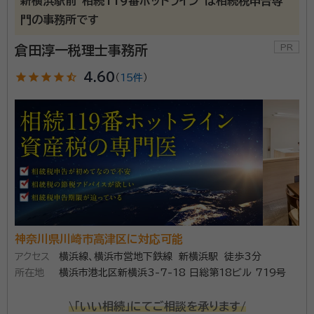
新横浜駅前"相続119番ホットライン"は相続税申告専
門の事務所です
倉田淳一税理士事務所
star
star
star
star
star_half
4.60
（
15件
）
神奈川県川崎市高津区に対応可能
アクセス
横浜線、横浜市営地下鉄線 新横浜駅 徒歩3分
所在地
横浜市港北区新横浜3-7-18 日総第18ビル 719号
\「いい相続」にてご相談を承ります/