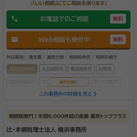
\「いい相続」にてご相談を承ります/
phone
お電話でのご相談
無料
mail
Web相談も受付中
無料
対応業務：
遺言書 / 遺産分割 / 相続税申告 / 相続手続き
初回面談無料
土日相談可
電話相談可
訪問可
事務所面談可
オンライン面談可
女性スタッフ対応可
この事務所の詳細を見る
当事務所は昭和63年の開業以来、毎年、相続税申告の
実績を積み重ねて参りました。 その豊富な経験の中で、
相続税専門！年間6,000件超の実績 業界トップクラス
節税に関してはもちろんですが、大切にしているのは
「親身になってお客様に寄り添う」という事です。 お客
辻・本郷税理士法人 横浜事務所
様のご意向を最大限に尊重した上で、遺産分割案を複