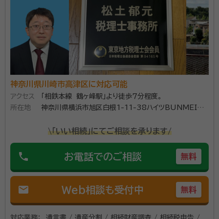
税理士法人尾澤会計事務所） 2020年 まえだ税理士事務所開業 2022
年 白須税理士事務所入社
SAO税理士法人 赤坂オフィスは、JR京浜東北線・根岸
線「桜木町駅」徒歩5分の利便性に加え、平日9時～21
時まで営業、土日祝も予約対応可能な柔軟な体制で、相
続税申告を中心に幅広い相続サポートを行っています。
当事務所は、相続税申告に精通した少数精鋭の税理士
神奈川県川崎市高津区に対応可能
資格等：
行政書士、税理士、司法書士、弁護士、社労士
が在籍。障害を持つ相続人がいる場合や、遺産分割が難
アクセス
「相鉄本線 鶴ヶ峰駅」より徒歩７分程度。
所属団体：
東京税理士会
所在地
神奈川県横浜市旭区白根1-11-38ハイツBUNMEI
航しているケースなど、複雑な相続案件にも豊富な経験
301
をもって対応しています。また、弁護士や司法書士など
\「いい相続」にてご相談を承ります/
隣接士業とも連携しており、登記や年金手続きなど、相
続に伴う煩雑な業務をワンストップでサポートできるの
phone
お電話でのご相談
無料
も強みです。
mail
Web相談も受付中
無料
対応業務：
遺言書 / 遺産分割 / 相続財産調査 / 相続税申告 /