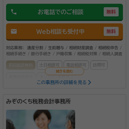
phone
お電話でのご相談
無料
mail
Web相談も受付中
無料
対応業務：
遺産分割 / 生前贈与 / 相続財産調査 / 相続税申告 /
相続手続き / 銀行手続き / 戸籍収集 / 相続税対策 / 相続人調査
初回面談無料
土日相談可
電話相談可
訪問可
事務所面談可
オンライン面談可
この事務所の詳細を見る
所属する専門家：
みぞのくち税務会計事務所
倉田 淳一（くらた じゅんいち）
代表・税理士、宅地建物取引士
事務所口コミ（抜粋）：
account_circle
満足度 5.0
ご利用時期：2026/2