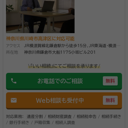
税理士法人の業務提携先として、大手税理士法人のノウ
ハウを活用しながら、高品質でリーズナブルな相続税の
資格等：
税理士、行政書士
申告サービスを提供しております。 お客様の対応は、原
所属団体：
東京地方税理士会 緑支部／神奈川県行政書士会 緑支
則、代表税理士が行っておりますので、きめ細やかかつ
部
スピーディな対応が可能です。 また、お客様先へのご訪
神奈川県川崎市高津区に対応可能
問による相談だけでなく、オンラインツールを活用した
アクセス
JR横須賀線北鎌倉駅から徒歩15分、JR東海道・横須賀
所在地
線大船駅から徒歩18分
神奈川県鎌倉市大船1175小坂ビル201
相談も承っておりますので、ご希望の方法をお申し付け
ください。 初回相談は無料で行っておりますので、「ま
\「いい相続」にてご相談を承ります/
ずはちょっと聞いてみたいんだけど・・・。」というお客様
も遠慮なくお問い合わせいただければと存じます。 ・申
phone
お電話でのご相談
無料
告期限が迫って焦っている・・・。 ・自分でやろうとして途
中まではなんとかできたけど、土地の評価や申告書の書
mail
Web相談も受付中
き方が分からず困っている・・・。 このようなお客様から
無料
のご相談も快く対応いたしますので、気軽にお問合せい
ただければと存じます。 皆様からのお問い合わせを心
対応業務：
遺産分割 / 相続財産調査 / 相続税申告 / 相続手続き
/ 銀行手続き / 戸籍収集 / 相続人調査
よりお待ちしております。