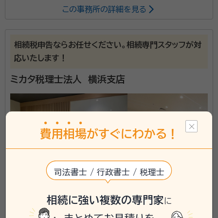
この事務所の詳細を見る
所属する専門家：
友野 祐司（ともの ゆうじ）
経歴：
1984年生まれ 神奈川県三浦市出身 明治学院大学経済学部に
相続税申告ならお任せください。相続専門スタッフが対
入学し学内の飛び入学制度を利用して大学を３年で卒業。 同大学大学
応いたします！
院 経営学研究科に入学し大学院修士過程を５年間で修了する。 修了後
は相続税、贈与税、譲渡所得税などの資産税を専門に取り扱う税理士法
相続や事業承継は誰もが頭を悩ませます｡ 解決策を調
ミカタ税理士法人 横浜支店
人レガシィに就職。 その後、2011年に桐澤寛興会計事務所（現、響き税理
士法人）に転職し、11年間の勤務を経て独立。 大学在学中から税理士を
べてみるものの解決策は無数にあり自分にあった解決
目指し25歳で税理士試験に合格。その後27歳で税理士登録。 28歳で社
策がどれなのかわからず何もしない・できない方が多い
員税理士に抜擢され、事務所運営に携わりながら様々な経験を積む。 相
続税対策、遺産分割対策、不動産税務など全体を俯瞰したアドバイスを強
のが現実かと思います。 当事務所ではお客様のご状況
みとしている。
をしっかりヒアリングしたうえでお客様にとって最適な
費
用
相
場
がすぐにわかる！
資格等：
税理士
対策をオーダーメイドでご提案させていただきます。
【対応地域】 東京都・神奈川県 【営業時間】 平日10:00
～17:00 土日祝は事前予約で対応可
司法書士 / 行政書士 / 税理士
神奈川県川崎市高津区に対応可能
相続に強い複数の専門家
に
アクセス
各線「横浜駅」より徒歩5分
所在地
神奈川県横浜市神奈川区鶴屋町2-26-4第3安田ビル