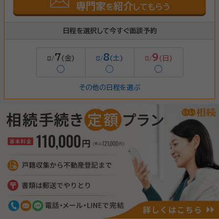
専門家
紹介
を
してもらう
日程を選択して今すぐ面談予約
7
8
9
(金)
(土)
(日)
8/
8/
8/
◯
◯
◯
その他の日程を選ぶ