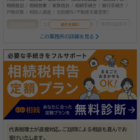
相続登記 / 相続放棄 / 家族信託 / 相続手続き / 銀行手続き /
戸籍収集 / 相続人調査 / 生前贈与（不動産名義変更）
初回面談無料
土日相談可
電話相談可
事務所面談可
この事務所の詳細を見る
所属する専門家：
松土 郁元（まつど いくもと）
税理士
経歴：
【松土税理士事務所】（Matsudo Tax Account Office）の代表
者である「松土郁元」は、以下のような経歴を持ちます。 ・１９７０年（昭和４
５年）４月 横浜（鶴ヶ峰：現事務所所在地）生まれ ・１９８９年（平成元年）３
月 静岡県立藤枝東高等学校 卒業 ・１９９３年（平成５年）３月 中央大学
初めまして、所長の「松土 郁元」（まつど いくもと）で
商学部 経営学科卒 ・１９９５年（平成７年）３月 中央大学 大学院 博士前
期課程 商学研究科 商学修士号取得 ・１９９５年（平成７年）９月～２０２３
す。 神奈川県横浜市旭区鶴ヶ峰で開業しております。経
年（令和５年）３月 川崎の税理士法人に勤務 ・２００２年（平成１４年）税理
営の“伴走者”はもう見つかりましたか？ 【松土税理士事
士登録（登録番号 第94165号 東京地方税理士会会員） ・２０２３年（令
和５年）４月 松土税理士事務所を開業、現在に至る 大学院で商学修士
務所】〔正式名称：松土郁元税理士事務所〕(登録番号 第
号を取得後、川崎の税理士法人で２７年を超える期間、勤務経験を積みま
94165号 東京地方税理士会会員 保土ヶ谷支部所
した。その間毎年のように税務調査を受け、幅広い業種の法人や個人事業
資格等：
税理士
者（眼科医や歯科医のドクターなども含む）に対し、税務や会計に関するア
属)は、税務に関する幅広い知識はもちろんのこと、学生
ドバイスを提供して参りました。またそこでは社員税理士（役員）として、浜
所属団体：
東京地方税理士会 保土ヶ谷支部所属
代表税理士が直接対応。ご訪問による相談も喜んでお
の頃から不動産や株式の長い運用実績をもつ私と私を
松（静岡県）事務所の所長となり、川崎（神奈川県）では川崎中央事務所の
所長として、それぞれ数年間づつ勤務致しました。さらに、学生の頃から不
受けいたします。
取り巻くプロフェッショナル集団が運営する税理士事務