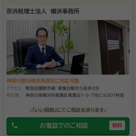
動産や株式を自ら運用することにめざめ、学校では教えてくれない「マネ
所です。 弊所は法人や個人のお客様に対して、税務申告
ーリテラシー」の研鑽を積み、実践して参りました。そうした経験からもお
京浜税理士法人 横浜事務所
客様の立場になって、ご対応致します。
や決算書作成、税務相談だけに留まらず、幅広いサービ
スを提供しています。また税務や会計に関する最新の情
報にも精通しており、お客様に適切なアドバイスを提供
することができます。 弊所はお客様と密にコミュニケー
ションを取り、お客様のニーズに合わせた最適な解決策
を提供することを目指しています。話しやすさ、実力、本
物です。弊所のサービスはお客様のビジネスを効率的に
運営し成長を促進するために必要なものです。 弊所は、
神奈川県川崎市高津区に対応可能
「30年を超える経験を、あなたの味方に」をモットーに、
アクセス
東急田園都市線 青葉台駅から徒歩３分
「信頼性、正確性、迅速性、そして親切さ」を大切にして
所在地
神奈川県横浜市青葉区青葉台1-5-7司ビル501号室
います。それ故弊所が提供するサービスはお客様のビジ
ネスにとって不可欠なものであり、常にお客様の成功に
\「いい相続」にてご相談を承ります/
貢献することを使命としています。
phone
お電話でのご相談
無料