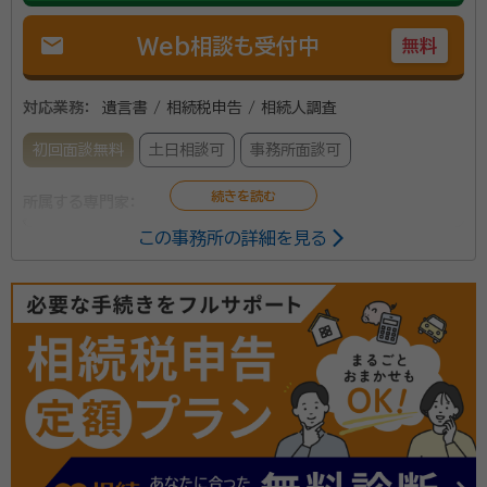
mail
Web相談も受付中
無料
対応業務：
遺言書 / 相続税申告 / 相続人調査
初回面談無料
土日相談可
事務所面談可
所属する専門家：
この事務所の詳細を見る
吉田 泰宏
経歴：
昭和48年4月生 大阪府出身 関西学院大学商学部 卒業 平成10
年 広島国税局採用 広島県、島根県、岡山県の税務署にて ・資産税
（相続税、贈与税、譲渡所得）の税務調査 ・路線価図の作成 ・広報、租
税教育 等を担当しました。 平成27年 東京国税局へ異動 横浜市内の
事務所口コミ（抜粋）：
税務署にて、主に富裕層を中心に相続税調査を担当しました。 横浜中税
務署では総合特官チームのメンバーとして、横浜市内及び湘南エリアを中
account_circle
満足度 5.0
ご利用時期：2026/3
心に 富裕層の相続税調査とオーナー会社の法人税調査を担当しました。
面談の感想
令和4年7月 保土ケ谷税務署（資産課税部門総括上席調査官）を最後に
訪問してくれると言ってくれたが、自宅から車で15分位なので出向きま
退職 令和4年10月 税理士事務所開業
した。真面目そうで堅実に進めて頂きました。
契約後の感想