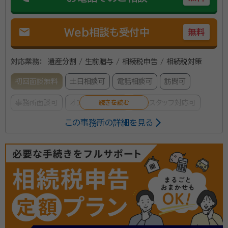
mail
Web相談も受付中
無料
対応業務：
遺産分割 / 生前贈与 / 相続税申告 / 相続税対策
初回面談無料
土日相談可
電話相談可
訪問可
事務所面談可
オンライン面談可
女性スタッフ対応可
この事務所の詳細を見る
所属する専門家：
岡野 雄志（おかの ゆうし）
経歴：
千葉県成田市出身。早稲田大学商学部卒業。
神奈川県横浜市に拠点を構える当税理士事務所は、平
成17年の事務所開設から、ご相談やご契約の99%以
上が相続税分野の、国内でも数少ない、真の相続税を専
門に取り扱う税理士法人です。 相続税案件であれば、そ