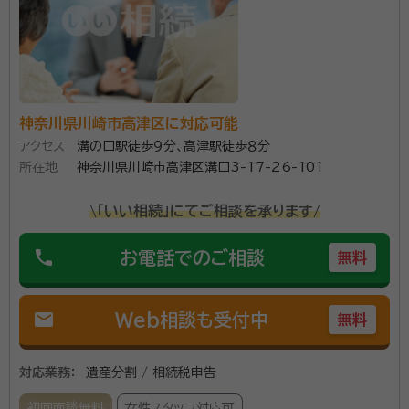
面談の感想
たいへんわかりやすい説明で助かりました。報酬金額も明瞭で安心でき
ました。
契約後の感想
母の確定申告までやっていただきました。とても丁寧で、さすがプロとい
う感じです。素人の自分では到底わからない領域を迅速に処理していた
神奈川県川崎市高津区に対応可能
だきました。感謝でいっぱいです。
アクセス
溝の口駅徒歩９分、高津駅徒歩８分
所在地
神奈川県川崎市高津区溝口3-17-26-101
☆新横浜駅前に事務所があります相続税申告とその周辺業務に
特化した資産税専門の事務所です。 ☆顧問先を多数持つ一般の
\「いい相続」にてご相談を承ります/
事務所と違い、一般業務と併用で相続税申告をしていませんの
で、業務が効率化されており、スピーディーな申告を行っていま
phone
お電話でのご相談
無料
す。 ☆所長は銀行出身で、宅地建物取引士資格も有しますので、
資格等：
税理士、宅地建物取引士
土地評価の見立てだけでなく、金融・保険の実務知識が豊富で
す。 ☆申告期限が迫っている申告にも頼りになる事務所です。
所属団体：
東京地方税理士会 神奈川支部
mail
Web相談も受付中
無料
☆仕事が忙しい方には土日や夜間の面談行っていますし、web
によるオンライン打ち合わせもしています。 ☆税務調査対策に有
効といわれている書面添付制度による申告を行っていますし、
対応業務：
遺産分割 / 相続税申告
複数の申告プランがありますので、ご要望に沿った申告ができ
ます。 ☆令和5年には相鉄線が新横浜に乗り入れ東横線とも接
初回面談無料
女性スタッフ対応可