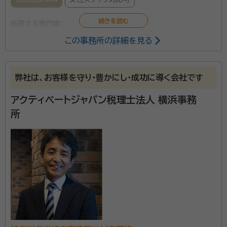
続しますので、より一層便利になります。 ☆事務所設立の趣旨に
鑑み相続人間での係争案件はお取り扱いしていません。
所属する専門家：
この事務所の詳細を見る
中原 康子（なかはら やすこ）
税理士
弊社は、お客様を守り・豊かにし・成功に導く会社です
アクティベートジャパン税理士法人 横浜事務
所