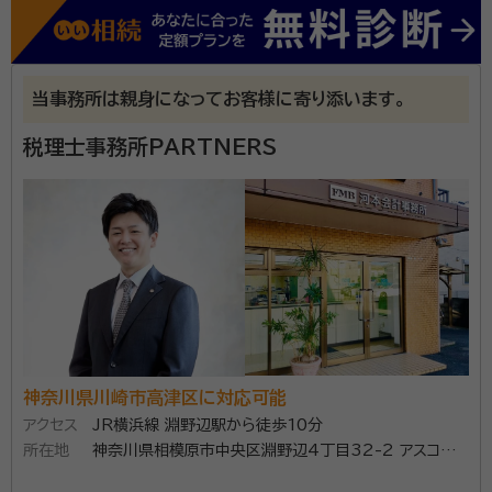
の専門性と経験を活かして日本全国、ご相談内容に関
資格等：
税理士
わらず総合的に対応しています。 正確な土地評価と税
所属団体：
東京地方税理士会
務署との交渉力を強みに、1,877件以上（令和4年5月
当事務所は親身になってお客様に寄り添います。
9日現在）もの相続税を取り戻し、日本で最も相続税の
還付に成功してきた実績があります。 【対応地域】全国
税理士事務所PARTNERS
対応 【営業時間】平日・土日：9:00～18:00(定休日：祝
祭日)
神奈川県川崎市高津区に対応可能
アクセス
JR横浜線 淵野辺駅から徒歩10分
所在地
神奈川県相模原市中央区淵野辺4丁目32-2 アスコット
アームズ1F