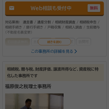
mail
Web相談も受付中
無料
対応業務：
遺言書 / 遺産分割 / 相続財産調査 / 相続税申告 /
相続手続き / 銀行手続き / 戸籍収集 / 相続人調査 / 生前贈与
（不動産名義変更）
初回面談無料
土日相談可
電話相談可
訪問可
この事務所の詳細を見る
事務所面談可
オンライン面談可
所属する専門家：
相続税、贈与税、財産評価、譲渡所得など、資産税に特
宮澤 明宏（みやざわ あきひろ）
税理士、行政書士
化した事務所です
経歴：
税務相談員（横浜市青葉区、都筑区、緑区） 税務相談員（緑法人会）
川崎市信用保証協会主催 セミナー講師 横浜商工会議所主催 セミナー
福原俊之税理士事務所
講師
銀行や不動産会社で税理士の紹介を受けたが、思ったよ
り金額が高くて困っている・・・。そのようなお客様は、是
非、弊社にご相談ください。 弊社は、相続税専門の大手