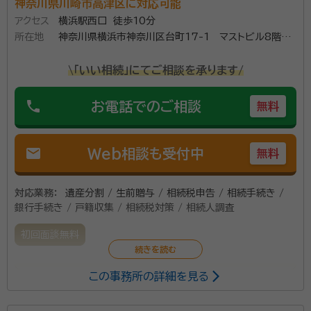
神奈川県川崎市高津区に対応可能
アクセス
横浜駅西口 徒歩10分
所在地
神奈川県横浜市神奈川区台町17-1 マストビル8階
W2号室
\「いい相続」にてご相談を承ります/
phone
お電話でのご相談
無料
mail
Web相談も受付中
無料
対応業務：
遺産分割 / 生前贈与 / 相続税申告 / 相続手続き /
銀行手続き / 戸籍収集 / 相続税対策 / 相続人調査
初回面談無料
この事務所の詳細を見る
相続対策、不動産有効活用等の資産税に強い専門スタッ
フが豊富な実績でサポートいたします。 また税務会計業