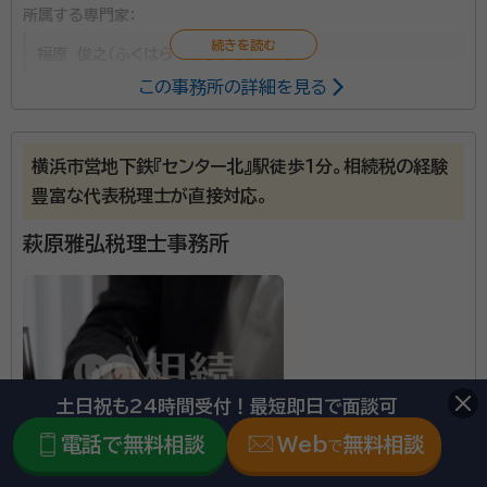
所属する専門家：
福原 俊之（ふくはら としゆき）
税理士
この事務所の詳細を見る
資産税の豊富な実務経験を活かし、親切・丁寧に対応さ
せていただきます。 各種特例の確実な適用、二次相続
横浜市営地下鉄『センター北』駅徒歩１分。相続税の経験
を見据えた適切なアドバイスなど、お客様から信頼され
豊富な代表税理士が直接対応。
る税理士事務所を目指しています。
萩原雅弘税理士事務所
資格等：
税理士
所属団体：
東京地方税理士会
土日祝も24時間受付！最短即日で面談可
電話で無料相談
Web
無料相談
で