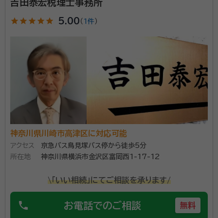
吉田泰宏税理士事務所
理士（国税OB）も多数在籍しており税務調査対策も万全
資格等：
税理士
star
star
star
star
star
5.00
（
1件
）
です。
所属団体：
東京地方税理士会
神奈川県川崎市高津区に対応可能
アクセス
京急バス鳥見塚バス停から徒歩5分
所在地
神奈川県横浜市金沢区富岡西1-17-12
\「いい相続」にてご相談を承ります/
phone
お電話でのご相談
無料