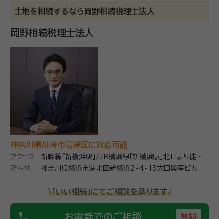
務だけでなく、事業承継、経営支援等のコンサルティン
土地を相続するなら岡野相続税理士法人
グ業務にも強い税理士法人です。
岡野相続税理士法人
神奈川県川崎市高津区に対応可能
アクセス
新幹線「新横浜駅」/JR横浜線「新横浜駅」北口より徒歩5
所在地
分
神奈川県横浜市港北区新横浜2-4-15太田興産ビル新
横浜5F
\「いい相続」にてご相談を承ります/
phone
お電話でのご相談
無料