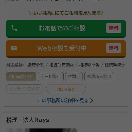
ANNEXfutamatagawa102
\「いい相続」にてご相談を承ります/
phone
お電話でのご相談
無料
mail
Web相談も受付中
無料
対応業務：
遺産分割 / 相続財産調査 / 相続税申告 / 相続手続き
初回面談無料
土日相談可
訪問可
事務所面談可
オンライン面談可
この事務所の詳細を見る
所属する専門家：
杉山 季謙（すぎやま ひでのり）
税理士、社会保険労務士
税理士法人Rays
経歴：
・山梨県南アルプス市生まれ、静岡県焼津市出身 ・静岡県立藤枝東
高校 卒業 ・横浜国立大学 経営学部 会計・情報学科 卒業 ・横浜市の会計
事務所にて約7年間勤務 ・社労士資格取得後、ドラッグストアで一般医薬