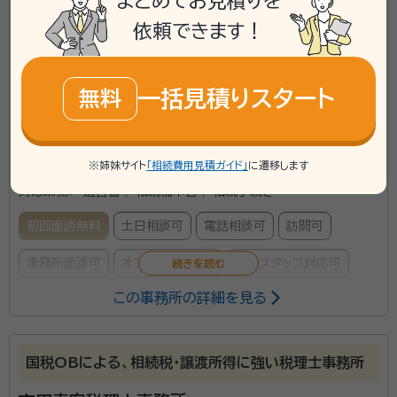
まとめてお見積りを
2F
依頼できます！
\「いい相続」にてご相談を承ります/
phone
お電話でのご相談
無料
一括見積りスタート
無料
mail
Web相談も受付中
無料
※姉妹サイト
「相続費用見積ガイド」
に遷移します
対応業務：
遺言書 / 相続税申告 / 相続手続き
初回面談無料
土日相談可
電話相談可
訪問可
事務所面談可
オンライン面談可
女性スタッフ対応可
この事務所の詳細を見る
全国に20支店以上の事務所を構え、相続税申告を強み
としている税理士法人です。相続税に関するご質問は何
国税OBによる、相続税・譲渡所得に強い税理士事務所
なりとお申し付けください。相続専門スタッフが親切丁
寧に対応させていただきます。元税務署職員であった税