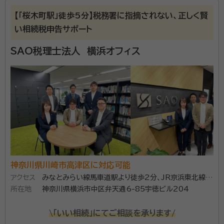
苗村 俊
事務所代表、税理士・公認会計士
経歴：
税理士法人、監査法人などでの勤務経験、相続税申告経験多数
【「桜木町駅」徒歩5分】税務署に指摘されない、正しく賢
い相続税申告サポート
なえむら総合会計事務所では、相続税の申告や相続手
SAO税理士法人 横浜オフィス
続きについて、専門的なサポートを行っています。相続
に関する不安や疑問を一つひとつ解決し、安心して大切
な手続きを任せていただけるよう、心を込めてお手伝い
します。 私たちは、税理士としての豊富な経験を活か
資格等：
税理士、公認会計士
し、相続税の申告だけでなく、遺産分割や納税資金の準
所属団体：
東京地方税理士会相模原支部、日本公認会計士協会神
備など、相続に関わる全ての手続きをサポートします。
奈川県会
複雑な手続きも丁寧にご説明し、お客様が安心できるよ
うに進めますので、初めての方でもご安心ください。 ま
た、事業をお持ちの方には、事業承継のサポートも行っ
神奈川県川崎市高津区に対応可能
ています。大切な会社を次の世代へ引き継ぐためのアド
アクセス
みなとみらい線馬車道駅より徒歩2分、JR京浜東北線・
バイスを提供し、税務面からもしっかりとサポートいたし
所在地
根岸線桜木町駅より徒歩5分
神奈川県横浜市中区弁天通6-85宇徳ビル204
ます。 どんな小さな質問でもお気軽にご相談いただけ
\「いい相続」にてご相談を承ります/
ます。相続税申告のご依頼や、その他相続に関するお悩