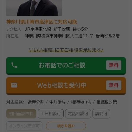
神奈川県川崎市高津区に対応可能
アクセス
JR京浜東北線 新子安駅 徒歩5分
所在地
神奈川県横浜市神奈川区大口通11-7 岩崎ビル2階
\「いい相続」にてご相談を承ります/
phone
お電話でのご相談
無料
mail
Web相談も受付中
無料
対応業務：
遺産分割 / 生前贈与 / 相続税申告 / 相続税対策
初回面談無料
土日相談可
電話相談可
訪問可
オンライン面談可