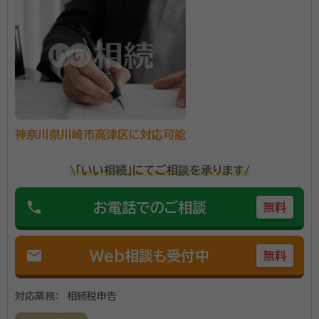
品販売に従事 ・青山学院大学大学院 会計プロフェッション研究科 修了 ・
大切な人を見送られた後の相続手続は、気持ちの整理
横浜市の税理士法人にて約11年間勤務し、個人事業から上場企業の税務
担当、相続税などの資産税担当まで、会計・税務に関する幅広い業務を担
がつかない中で進めなければならず、不安や負担が多
当。社労士業務にもあたる。マネージャー・管理職としてチームの人材育成
いものです。 「何をしたらよいか分からず不安」「相続税
などを経験 ・独立開業し、税理士事務所と社労士事務所を開設
が心配」と感じられる方がほとんどです。 お客様が安心
して次の一歩を踏み出せるように、それぞれの状況に寄
資格等：
税理士、社会保険労務士
り添いながら、スムーズな相続税申告を支援します。 ま
所属団体：
東京地方税理士会、神奈川県社会保険労務士会
神奈川県川崎市高津区に対応可能
た、生前対策では、相続税の試算や贈与・遺言・不動産の
整理・保険活用などを通じて、トラブルを未然に防ぎ、ご
\「いい相続」にてご相談を承ります/
家族の安心をつなぐサポートをします。
phone
お電話でのご相談
無料
mail
Web相談も受付中
無料
対応業務：
相続税申告