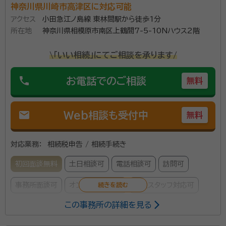
神奈川県川崎市高津区に対応可能
アクセス
小田急江ノ島線 東林間駅から徒歩1分
所在地
神奈川県相模原市南区上鶴間7-5-10Nハウス2階
\「いい相続」にてご相談を承ります/
phone
お電話でのご相談
無料
mail
Web相談も受付中
無料
対応業務：
相続税申告 / 相続手続き
初回面談無料
土日相談可
電話相談可
訪問可
事務所面談可
オンライン面談可
女性スタッフ対応可
この事務所の詳細を見る
所属する専門家：