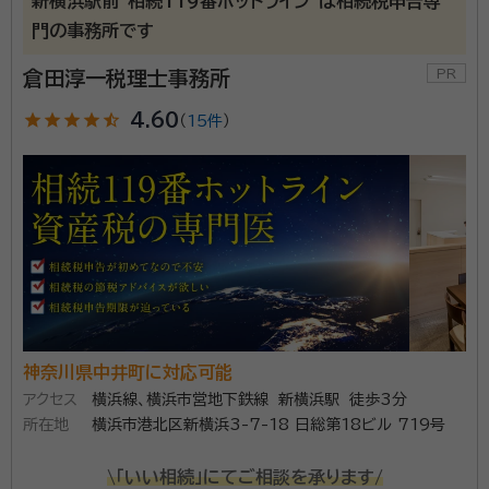
新横浜駅前"相続119番ホットライン"は相続税申告専
門の事務所です
倉田淳一税理士事務所
star
star
star
star
star_half
4.60
（
15件
）
神奈川県中井町に対応可能
アクセス
横浜線、横浜市営地下鉄線 新横浜駅 徒歩3分
所在地
横浜市港北区新横浜3-7-18 日総第18ビル 719号
\「いい相続」にてご相談を承ります/