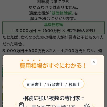
相続税は誰にでも
かかるわけではありません。
遺産総額が
「基礎控除額」
を
超えた場合にかかります。
基礎控除額
＝3,000万円 ＋ （600万円 × 法定相続人の数）
たとえば、亡くなった方の相続人が配偶者と子どもの1人
だった場合、
3,000万円＋600万円×2人＝4,200万円となり、
遺
産総額が4,200万円以下であれば、相続税はかかりませ
ん。
費
用
相
場
がすぐにわかる！
STEP
相続税をかんたん
遺産総額を入力してください
1
計算してみましょう
万円
司法書士 / 行政書士 / 税理士
STEP
法定相続人について入力してください
相続に強い複数の専門家
に
2
配偶者の有無
いる
いない