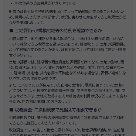
料金体系や追加費用がわかりやすいか
財産の評価方法や特例の適用可否によって納税額が変わることも多いた
め、費用の安さだけで判断せず、状況に合わせた対応ができる税理士かど
うかを確認しましょう。
土地評価・小規模宅地等の特例を確認できるか
相続財産に土地や建物が含まれる場合は、土地評価や特例の適用可否に
ついて相談できる税理士を選ぶと安心です。相続税では、土地の評価額に
よって税額が変わることがあり、評価方法によっては納税額に差が出る場
合があります。
土地の評価では、路線価や固定資産税評価額だけでなく、土地の形状、面
積、接道状況、利用状況、貸付の有無などを確認します。自宅、賃貸アパー
ト、駐車場、貸宅地、共有名義の不動産などがある場合は、評価が複雑にな
りやすいため注意が必要です。
また、亡くなった方が住んでいた自宅の土地や、事業に使っていた土地な
どについては、小規模宅地等の特例を適用できる場合があります。適用で
きるかどうかは、土地を取得する人や相続後の利用状況などによって変わ
るため、申告前に確認しておきましょう。
税務調査・二次相続まで見据えて相談できるか
相続税申告では、申告後の税務調査や将来の二次相続まで見据えて相談
できるかも確認しておきたいポイントです。
税務調査では、申告した財産に漏れがないか、財産評価が適切か、生前贈
与や名義預金がないかなどを確認されることがあります。亡くなった方の