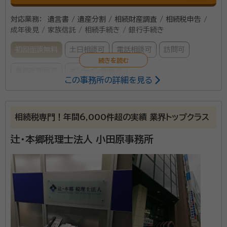
続しますので、より一層便利になります。 ☆事務所設立の趣旨に
対応業務：
遺言書 / 遺産分割 / 相続財産調査 / 相続税申告 /
鑑み相続人間での係争案件はお取り扱いしていません。
成年後見 / 家族信託 / 相続手続き / 銀行手続き
初回面談無料
土日相談可
電話相談可
訪問可
事務所面談可
オンライン面談可
この事務所の詳細を見る
元銀行員の税理士・行政書士です。 相続の手続きが終了
するまで、お客さまが安心して過ごせるお手伝いをさせ
相続税専門！年間6,000件超の実績 業界トップクラス
ていただきます。
辻・本郷税理士法人 小田原事務所
資格等：
税理士 / 行政書士
所属団体：
東京地方税理士会、神奈川県行政書士会