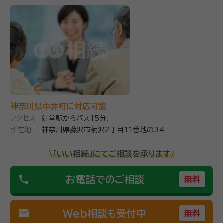
面談の感想
たいへんわかりやすい説明で助かりました。報酬金額も明瞭で安心でき
ました。
契約後の感想
母の確定申告までやっていただきました。とても丁寧で、さすがプロとい
う感じです。素人の自分では到底わからない領域を迅速に処理していた
だきました。感謝でいっぱいです。
☆新横浜駅前に事務所があります相続税申告とその周辺業務に
神奈川県中井町に対応可能
特化した資産税専門の事務所です。 ☆顧問先を多数持つ一般の
アクセス
辻堂駅からバス15分、
事務所と違い、一般業務と併用で相続税申告をしていませんの
所在地
神奈川県藤沢市柄沢2丁目11番地の34
で、業務が効率化されており、スピーディーな申告を行っていま
す。 ☆所長は銀行出身で、宅地建物取引士資格も有しますので、
資格等：
税理士、宅地建物取引士
土地評価の見立てだけでなく、金融・保険の実務知識が豊富で
\「いい相続」にてご相談を承ります/
す。 ☆申告期限が迫っている申告にも頼りになる事務所です。
所属団体：
東京地方税理士会 神奈川支部
☆仕事が忙しい方には土日や夜間の面談行っていますし、web
phone
お電話でのご相談
無料
によるオンライン打ち合わせもしています。 ☆税務調査対策に有
効といわれている書面添付制度による申告を行っていますし、
複数の申告プランがありますので、ご要望に沿った申告ができ
mail
Web相談も受付中
無料
ます。 ☆令和5年には相鉄線が新横浜に乗り入れ東横線とも接