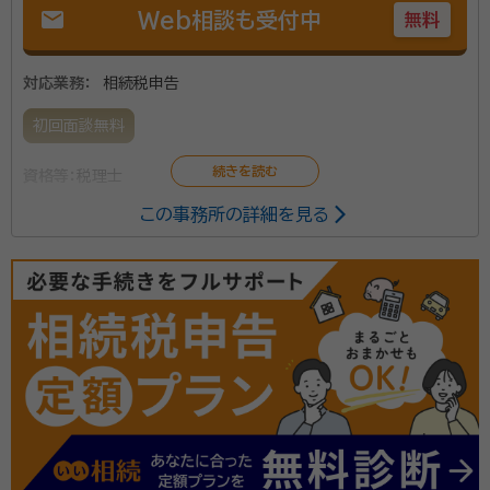
mail
Web相談も受付中
無料
対応業務：
相続税申告
初回面談無料
資格等：
税理士
この事務所の詳細を見る