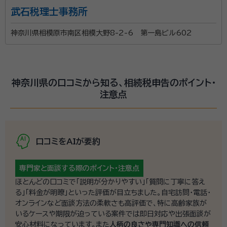
武石税理士事務所
神奈川県相模原市南区相模大野8-2-6 第一島ビル602
神奈川県の口コミから知る、相続税申告のポイント・
注意点
口コミをAIが要約
専門家と面談する際の
ポイント・注意点
ほとんどの口コミで「説明が分かりやすい」「質問に丁寧に答え
る」「料金が明瞭」といった評価が目立ちました。自宅訪問・電話・
オンラインなど面談方法の柔軟さも高評価で、特に高齢家族が
いるケースや期限が迫っている案件では即日対応や出張面談が
安心材料になっています。また
人柄の良さや専門知識への信頼