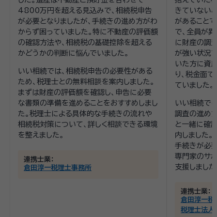
4800万円を超える見込みで、相続税申告
きていないこ
が必要となりましたが、手続きの進め方がわ
があることで
からず困っていました。特に不動産の評価額
で、全員が異
の確認方法や、相続税の基礎控除を超える
に財産の調
かどうかの判断に悩んでいました。
が強い状況で
いた方に資
いい相続では、相続税申告の必要性がある
り、税金面で
ため、税理士との無料相談を案内しました。
ていました。
まずは財産の評価額を確認し、申告に必要
な書類の準備を進めることをおすすめしまし
いい相続では
た。税理士による具体的な手続きの流れや
調査の進め
相続税対策について、詳しく相談できる環境
と一緒に確認
を整えました。
内しました。
手続きが必
専門家のサポ
連携士業：
支援しました
倉田淳一税理士事務所
連携士業：
倉田淳一税
税理士法人