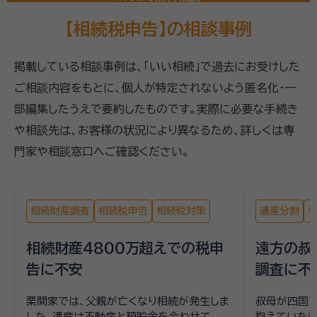
【相続税申告】の相談事例
掲載している相談事例は、「いい相続」で過去にお受けした
ご相談内容をもとに、個人が特定されないよう匿名化・一
部編集したうえで要約したものです。実際に必要な手続き
や相談先は、お客様の状況により異なるため、詳しくは専
門家や相談窓口へご確認ください。
相続財産調査
相続税申告
相続税対策
遺産分割
相続財産4800万超えでの税申
遠方の叔
告に不安
調査に不
栗間家では、父親が亡くなり相続が発生しま
叔母が四国
した。遺産は不動産と預貯金を合わせて
抱えていた