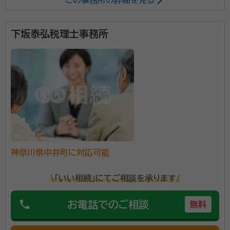
この事務所の詳細を見る
辻・本郷 税理士法人は、全国主要都市に事務所を構える
税理士事務所です。2025年度の相続税申告の実績は
下坂泰弘税理士事務所
6,072件。2013年から累計で26,000件以上の相続
税申告をお手伝いしています。 初めての相続で不安を
感じている方でも安心して相談できるよう、親身なサポ
ートを心がけ、一人ひとり適切なサービスを提供するた
めに、小さなお悩みやご事情まできめ細かく配慮してい
ます。
神奈川県中井町に対応可能
\「いい相続」にてご相談を承ります/
phone
お電話でのご相談
無料