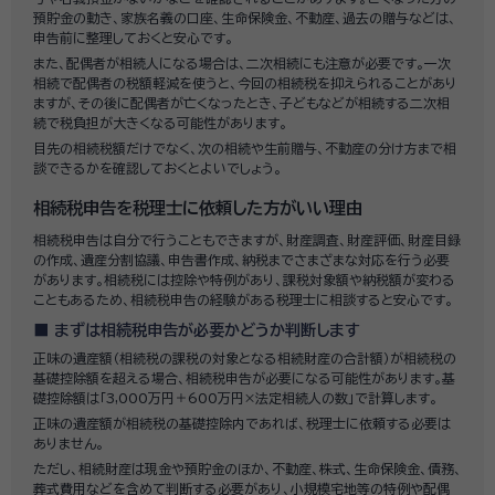
預貯金の動き、家族名義の口座、生命保険金、不動産、過去の贈与などは、
申告前に整理しておくと安心です。
また、配偶者が相続人になる場合は、二次相続にも注意が必要です。一次
相続で配偶者の税額軽減を使うと、今回の相続税を抑えられることがあり
ますが、その後に配偶者が亡くなったとき、子どもなどが相続する二次相
続で税負担が大きくなる可能性があります。
目先の相続税額だけでなく、次の相続や生前贈与、不動産の分け方まで相
談できるかを確認しておくとよいでしょう。
相続税申告を税理士に依頼した方がいい理由
相続税申告は自分で行うこともできますが、財産調査、財産評価、財産目録
の作成、遺産分割協議、申告書作成、納税までさまざまな対応を行う必要
があります。相続税には控除や特例があり、課税対象額や納税額が変わる
こともあるため、相続税申告の経験がある税理士に相談すると安心です。
まずは相続税申告が必要かどうか判断します
正味の遺産額（相続税の課税の対象となる相続財産の合計額）が相続税の
基礎控除額を超える場合、相続税申告が必要になる可能性があります。基
礎控除額は「3,000万円＋600万円×法定相続人の数」で計算します。
正味の遺産額が相続税の基礎控除内であれば、税理士に依頼する必要は
ありません。
ただし、相続財産は現金や預貯金のほか、不動産、株式、生命保険金、債務、
葬式費用などを含めて判断する必要があり、小規模宅地等の特例や配偶