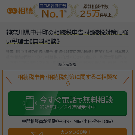
口コミ評価件数
累計相談件数
No.1
25万
件以上
神奈川県中井町
相続税申告・相続税対策
強
の
に
税理士
《無料相談》
い
神奈川県中井町の相続税申告・相続税対策に強い税理士を探すなら、日本最大
級の相続専門サイト【いい相続】にお任せください。
倉田淳一税理士事務所、な
ど
中井町(神奈川県)で対応可能な相続税申告・相続税対策に強い税理士をお
続きを読む
探しいただけます。
相続税申告・相続税対策に関するご相談な
ら
今すぐ電話
無料相談
で
通話無料／24時間受付中
専門相談員が常駐
（平日9-19時/土日祝9-18時）
カンタン60秒！