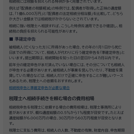
相続税には税額を抑えられる特例が多く用意されています。
例えば「配偶者の税額軽減」の特例では、配偶者が取得した正味の遺産額
は、「1億6,000万円」と「配偶者の法定相続分相当額」を比較して、どちら
か大きい金額までは相続税がかからないとされています。
相続に強い税理士へ相談すれば、こうした特例を適用できるか確認し、相
続税の負担を抑えられる可能性があります。
準確定申告
被相続人（亡くなった方）に所得があった場合、その年の1月1日から死亡
日までの所得について、相続人が代わりに行う確定申告を「準確定申告」と
いいます。提出期限は、相続開始を知った日の翌日から4カ月以内です。
前年分の確定申告がまだ済んでいない場合には、その分についても相続人
が申告する必要があります。被相続人が事業を営んでいたり、不動産を賃
貸していた場合などは、相続人だけで正確に申告することが難しいケース
もあるため、税理士への依頼をおすすめします。
相続税申告と準確定申告が必要な場合
税理士へ相続手続きを頼む場合の費用相場
相続税申告を税理士に依頼する場合の費用相場は、税理士事務所により
差がありますが、概ね遺産総額の0.5％から1％程度が目安です。たとえば
遺産総額が6,000万円の場合、30万円から60万円程度が目安となりま
す。
税理士に支払う費用は、相続人の人数、不動産の有無、財産内容、申告期限