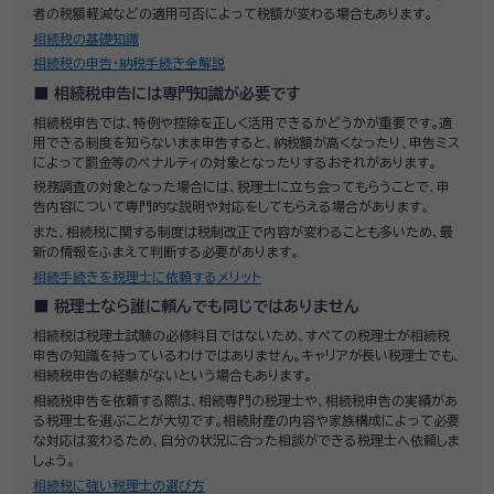
者の税額軽減などの適用可否によって税額が変わる場合もあります。
相続税の基礎知識
相続税の申告・納税手続き全解説
相続税申告には専門知識が必要です
相続税申告では、特例や控除を正しく活用できるかどうかが重要です。適
用できる制度を知らないまま申告すると、納税額が高くなったり、申告ミス
によって罰金等のペナルティの対象となったりするおそれがあります。
税務調査の対象となった場合には、税理士に立ち会ってもらうことで、申
告内容について専門的な説明や対応をしてもらえる場合があります。
また、相続税に関する制度は税制改正で内容が変わることも多いため、最
新の情報をふまえて判断する必要があります。
相続手続きを税理士に依頼するメリット
税理士なら誰に頼んでも同じではありません
相続税は税理士試験の必修科目ではないため、すべての税理士が相続税
申告の知識を持っているわけではありません。キャリアが長い税理士でも、
相続税申告の経験がないという場合もあります。
相続税申告を依頼する際は、相続専門の税理士や、相続税申告の実績があ
る税理士を選ぶことが大切です。相続財産の内容や家族構成によって必要
な対応は変わるため、自分の状況に合った相談ができる税理士へ依頼しま
しょう。
相続税に強い税理士の選び方