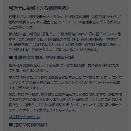
税理士に依頼できる相続手続き
税理士には、相続税申告だけでなく、相続財産の調査、財産目録の作成、相
続税の特例をふまえた遺産分割のアドバイス、準確定申告などを依頼する
ことが多いです。
相続税申告の期限は、原則として「相続開始を知った日の翌日から10カ月
以内」です。期限までに、財産目録の作成・評価・遺産分割協議・申告書作
成・納税を完了しなければなりません。相続税申告の実績が豊富な税理士
に依頼すれば、手続きをスムーズに進めることができます。
相続財産の調査、財産目録の作成
相続財産の調査を行い、その結果は正確な相続税申告や遺産分割のため
に財産目録にまとめます。
現金や預貯金だけであれば残高を確認することは容易です。しかし、亡くな
った方がどこの銀行等に預けていたのか分からない場合は一行一行調査
する必要があります。
また、株式や不動産、貴金属などは評価をする必要がありますが、評価方法
にもそれぞれの決まりがあります。誤った評価をしてしまうと申告内容に不
備が生じ、結果として余計な相続税を支払ってしまったり、逆に過少申告と
なってペナルティを受けるリスクもあります。
財産目録の作成方法
控除や特例の活用