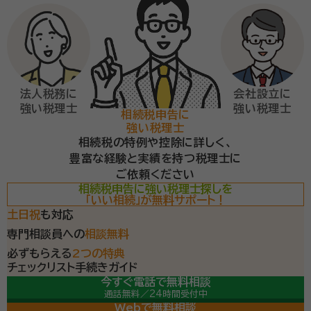
法人税務に
会社設立に
強い税理士
強い税理士
相続税申告に
強い税理士
相続税の特例や控除に詳しく、
豊富な経験と実績を持つ税理士に
ご依頼ください
相続税申告に強い税理士探しを
「いい相続」が無料サポート！
土日祝
も対応
専門相談員への
相談無料
必ずもらえる
2つの特典
チェックリスト
手続きガイド
今すぐ電話で無料相談
通話無料／24時間受付中
専門相談員が常駐
（平日9-19時/土日祝9-18時）
Webで無料相談