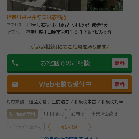
神奈川県中井町に対応可能
アクセス
JR東海道線/小田急線 小田原駅 徒歩3分
所在地
神奈川県小田原市栄町1-8-1 Y＆Yビル6階
\「いい相続」にてご相談を承ります/
phone
お電話でのご相談
無料
mail
Web相談も受付中
無料
対応業務：
遺産分割 / 生前贈与 / 相続税申告 / 相続税対策
初回面談無料
土日相談可
訪問可
事務所面談可
オンライン面談可