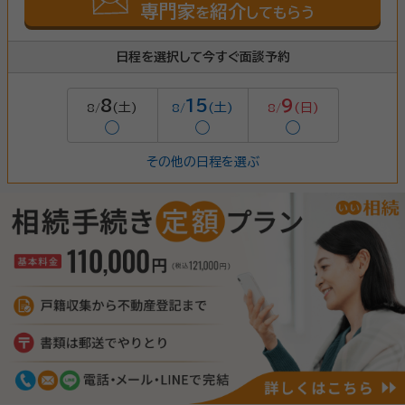
専門家
紹介
を
してもらう
日程を選択して今すぐ面談予約
8
15
9
(土)
(土)
(日)
8/
8/
8/
◯
◯
◯
その他の日程を選ぶ