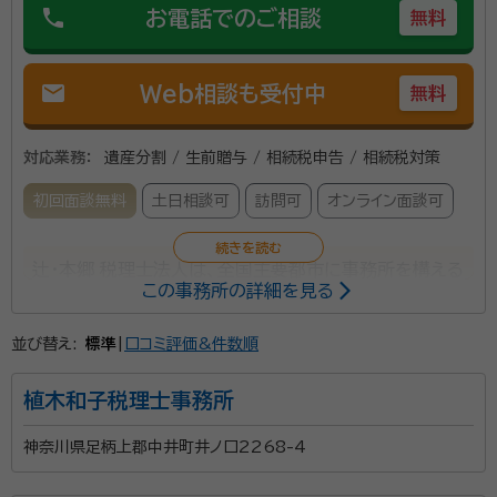
phone
お電話でのご相談
無料
mail
Web相談も受付中
無料
対応業務：
遺産分割 / 生前贈与 / 相続税申告 / 相続税対策
初回面談無料
土日相談可
訪問可
オンライン面談可
辻・本郷 税理士法人は、全国主要都市に事務所を構える
この事務所の詳細を見る
税理士事務所です。2025年度の相続税申告の実績は
6,072件。2013年から累計で26,000件以上の相続
並び替え:
標準
|
口コミ評価&件数順
税申告をお手伝いしています。 初めての相続で不安を
感じている方でも安心して相談できるよう、親身なサポ
植木和子税理士事務所
ートを心がけ、一人ひとり適切なサービスを提供するた
神奈川県足柄上郡中井町井ノ口2268-4
めに、小さなお悩みやご事情まできめ細かく配慮してい
ます。