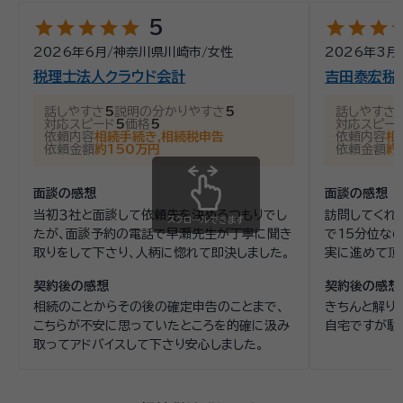
star
star
star
star
star
star
star
star
st
5
2026年6月
/
神奈川県川崎市
/
女性
2026年3月
税理士法人クラウド会計
吉田泰宏税
話しやすさ
5
説明の分かりやすさ
5
話しやすさ
対応スピード
5
価格
5
対応スピー
依頼内容
相続手続き,相続税申告
依頼内容
相
依頼金額
約150万円
依頼金額
約
面談の感想
面談の感想
当初３社と面談して依頼先を決めるつもりでし
訪問してくれ
スクロールできます
たが、面談予約の電話で早瀬先生が丁寧に聞き
で15分位な
取りをして下さり、人柄に惚れて即決しました。
実に進めて頂
契約後の感想
契約後の感想
相続のことからその後の確定申告のことまで、
きちんと解り
こちらが不安に思っていたところを的確に汲み
自宅ですが駐
取ってアドバイスして下さり安心しました。