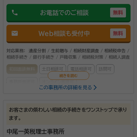
phone
お電話でのご相談
無料
mail
Web相談も受付中
無料
対応業務：
遺産分割 / 生前贈与 / 相続財産調査 / 相続税申告 /
相続手続き / 銀行手続き / 戸籍収集 / 相続税対策 / 相続人調査
初回面談無料
土日相談可
電話相談可
訪問可
事務所面談可
オンライン面談可
この事務所の詳細を見る
所属する専門家：
倉田 淳一（くらた じゅんいち）
代表・税理士、宅地建物取引士
お客さまの煩わしい相続の手続きをワンストップで承り
ます。
事務所口コミ（抜粋）：
中尾一英税理士事務所
account_circle
満足度 5.0
ご利用時期：2026/2