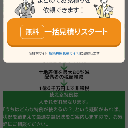
まとめてお見積りを
配偶者以外の法定相続人
依頼できます！
子
父母
兄弟姉妹
いない
配偶者以外の法定相続人の人数
人
一括見積りスタート
無料
計算する
相続税申告では、
条件を満たせば
税額を大きく抑えられる特例
が
※姉妹サイト
「相続費用見積ガイド」
に遷移します
いくつもあります。
たとえば
小規模宅地等の特例
計算の結果、
土地評価を最大80％減
相続税の申告が必要になりそう・・・
配偶者の税額軽減
という診断が出ても、
ここからが重要です。
1億6千万円まで非課税
使える特例は
人それぞれ異なります。
「うちはどんな特例が使えるの？」という疑問があれば、
状況を踏まえて最適な選択肢をご案内しますので、
お気
軽にご相談ください。