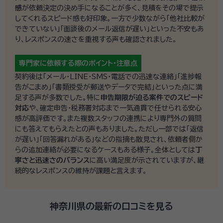
感
が依頼決定の決め手になることが多く、見積をその場で提示
してくれるスピード感も好印象。一方で少数ながら「他社比較が
できていない」「面談後のメール返信が遅い」といった不安もあ
り、レスポンスの速さを重視する声も確認されました。
専門家に依頼する際の
ポイント・注意点
契約後は「メール・LINE・SMS・電話での迅速な連絡」「進捗報
告がこまめ」「書類授受が郵送やデータで完結」といった点に満
足する声が多数でした。特に
申告期限が迫る案件でのスピード
対応
や、確定申告・税務署対応まで一気通貫で任せられる安心
感が高評価です。また複数スタッフの連携により専門外の質問
にも答えてもらえたとの声もありました。ただし一部では「返信
が遅い」「回答漏れがある」などの指摘も散見され、依頼者側か
らの追加連絡が必要になるケースもある様子。全体としては
丁
寧さと迅速さのバランス
に高い満足度が示されていますが、継
続的なレスポンスの維持が課題と言えます。
神奈川県の最新の口コミを見る