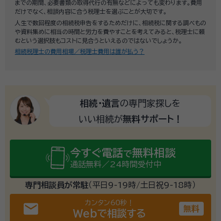
までの期間、必要書類の取得代行の有無などによっても変わります。費用
だけでなく、相談内容に合う税理士を選ぶことが大切です。
人生で数回程度の相続税申告をするためだけに、相続税に関する調べもの
や資料集めに相当の時間と労力を費やすことを考えてみると、税理士に頼
むという選択肢もコストに見合うといえるのではないでしょうか。
相続税理士の費用相場／税理士費用は誰が払う？
相続・遺言
の専門家探しを
いい相続が
無料サポート！
今すぐ電話
無料相談
で
通話無料／24時間受付中
専門相談員が常駐
（平日9-19時/土日祝9-18時）
カンタン60秒！
email
無料
Webで相談する