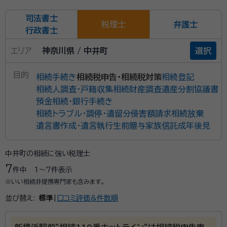
司法書士
税理士
弁護士
行政書士
エリア
神奈川県 / 中井町
選択
目的
相続手続き
相続税申告・相続税対策
相続登記
相続人調査・戸籍収集
相続財産調査
遺産分割協議書
預金相続・銀行手続き
相続トラブル・調停・遺留分侵害額請求
相続放棄
遺言書作成・遺言執行
生前贈与
家族信託
成年後見
中井町の相続に強い税理士
7
件中
1〜7
件表示
※いい相続非提携専門家も含みます。
並び替え:
標準
|
口コミ評価&件数順