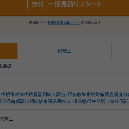
一括見積りスタート
無料
※姉妹サイト
「相続費用見積ガイド」
に遷移します
税理士
ら選ぶ
・相続税対策
相続登記
相続人調査・戸籍収集
相続財産調査
遺産分
留分侵害額請求
相続放棄
遺言書作成・遺言執行
生前贈与
家族信託
政書士