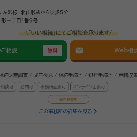
、左沢線 北山形駅から徒歩5分
形一丁目１番９号
\「いい相続」にてご相談を承ります/
mail
のご相談
Web相
無料
 相続財産調査 / 成年後見 / 相続手続き / 銀行手続き / 戸籍収集
話相談可
訪問可
事務所面談可
オンライン面談可
この事務所の詳細を見る
き）
特定行政書士
応義塾大学法学部入学。卒業後山形県内の地方銀行で支店長、部長、関連
在、山形県行政書士会の理事を拝命しております。 行政書士の知見を活かし
マでセミナー講師も行っております。