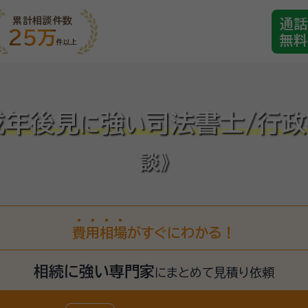
累計相談件数
通話
25万
無料
件以上
成年後見
強
司法書士/行
に
い
談》
費
用
相
場
がすぐにわかる！
相続に強い専門家
に
まとめて見積り依頼