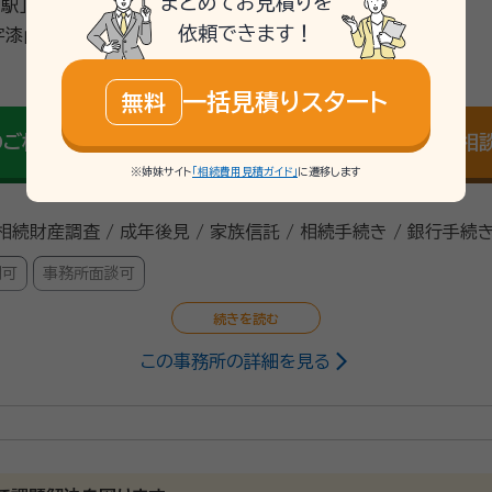
まとめてお見積りを
山駅」より徒歩20分
依頼できます！
漆山730番地6
\「いい相続」にてご相談を承ります/
一括見積りスタート
無料
mail
のご相談
Web相
無料
※姉妹サイト
「相続費用見積ガイド」
に遷移します
 相続財産調査 / 成年後見 / 家族信託 / 相続手続き / 銀行手続き
問可
事務所面談可
この事務所の詳細を見る
特定行政書士、ファイナンシャルプランナー（AFP）
23/7