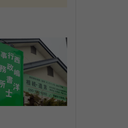
様々です。その方の人生に寄り添
ます。 ｢自分の家族は仲がいい
良い親族や家族の間でも相続が原
客様自身の財産を洗い出し、どの