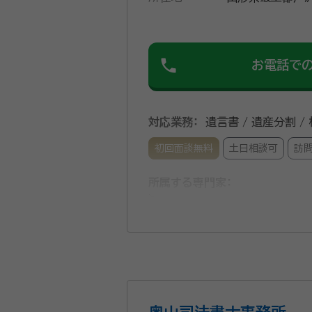
います。
phone
お電話で
対応業務：
遺言書 / 遺産分割 /
初回面談無料
土日相談可
訪
所属する専門家：
西嶋 洋（にしじま ひろし）
事務所口コミ（抜粋）：
account_circle
満足度 5.0
ご利用時期：202
面談の感想
一時間以上かかる道のりを来ていた