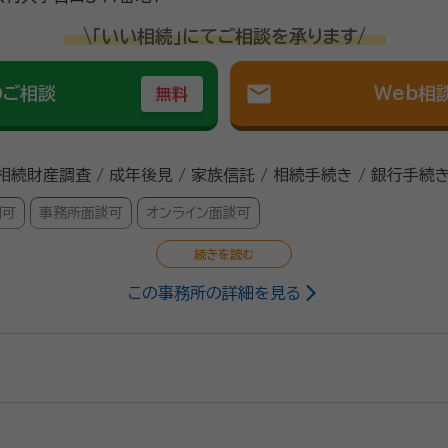
\「いい相続」にてご相談を承ります/
mail
のご相談
Web相
無料
 相続財産調査 / 成年後見 / 家族信託 / 相続手続き / 銀行手続き
問可
事務所面談可
オンライン面談可
この事務所の詳細を見る
行政書士
5/10
だきました。当方の事情なども汲んで色々とご提案もいただきました。