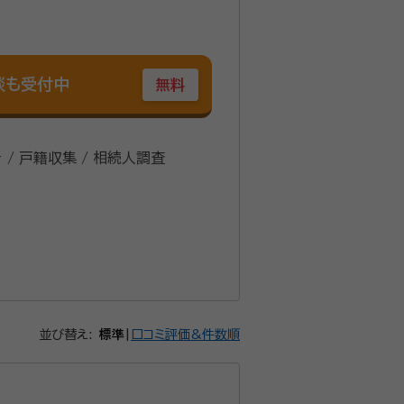
談も受付中
無料
 / 戸籍収集 / 相続人調査
並び替え:
標準
|
口コミ評価&件数順