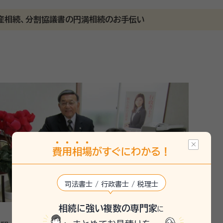
井俊行でございます。山形市、上山市、天童市などの村山地方を中
遺産相続、分割協議書の円満相続のお手伝い
あらゆる相続問題に対応させていただきました。お客様の相続に
寧にお聴きし、具体的な解決案をご提示させていた
費
用
相
場
がすぐにわかる！
司法書士 / 行政書士 / 税理士
相続に強い複数の専門家
に