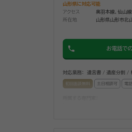
山形県に対応可能
アクセス
奥羽本線、仙山線
所在地
山形県山形市北山
phone
お電話で
対応業務：
遺言書 / 遺産分割 /
初回面談無料
土日相談可
電
所属する専門家：
玉ノ井 俊行（たまのい としゆ
経歴：
山形県立山形東高校を経て慶
試験を受験し合格し現在に至る。 現
活を迎える方の基礎知識”等のテー