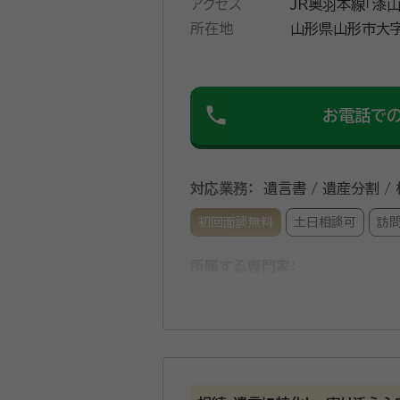
アクセス
JR奥羽本線「漆
所在地
山形県山形市大字
phone
お電話で
対応業務：
遺言書 / 遺産分割 /
初回面談無料
土日相談可
訪
所属する専門家：
冨田 貞彦（とみた さだひこ）
事務所口コミ（抜粋）：
account_circle
満足度 4.0
ご利用時期：20