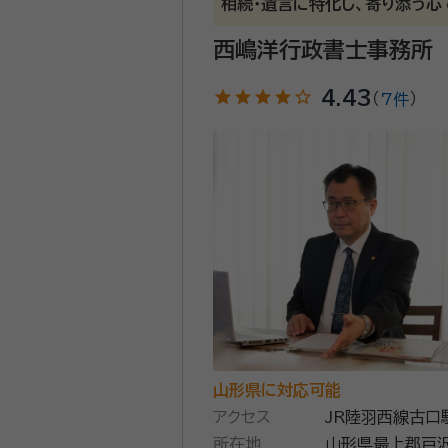
相続・遺言に特化し、寄り添う心
西嶋洋行政書士事務所
開業32年。遺言書作成、相続
い「円満相続で豊かな人生」のお手伝いをさせて頂きます。 お客様
star
star
star
star
star_outline
4.43
（
7件
）
めていますので、気になること
から相続でももめることはない
因で言い争いが起こることが少なくありません。 また、相続は定められた期間内で所
準備期間が短いため申告した内
資格等：
行政書士、AFP
ような形で相続をしたいのかを法律の観点から丁寧に
所属団体：
山形県行政書士会、N
いますので、定年後の保険の見
山形県に対応可能
アクセス
JR陸羽西線古口
所在地
5月過ぎまで）ト
山形県最上郡戸沢