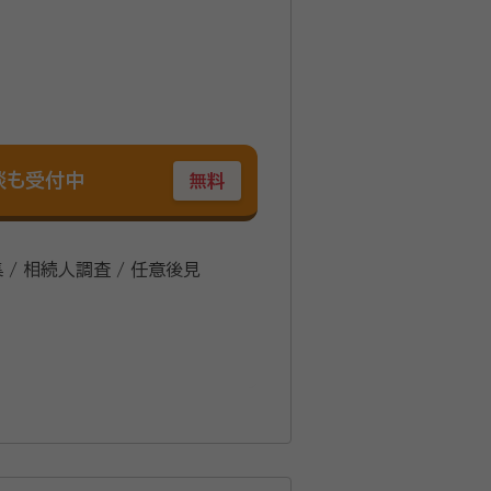
談も受付中
無料
 / 相続人調査 / 任意後見
会社の役員を歴任。退職後、行政書士
、”わかりやすい相続と遺言”や”終