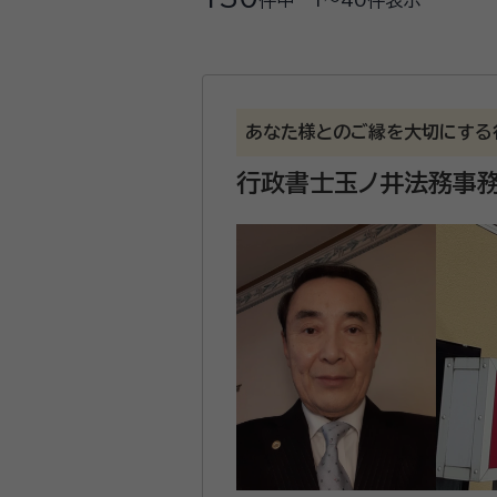
件中
1〜40
件表示
あなた様とのご縁を大切にする
行政書士玉ノ井法務事