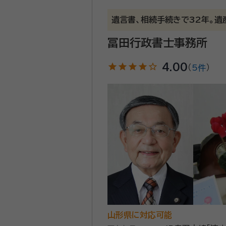
はじめまして、行政書士の玉ノ
遺言書、相続手続きで32年。
す。 相続の苦労話はよく耳にしますが、いざ自分の身に降りかかると困ってしまうもの。 これまで当事務所では相続手続きや遺言
書、遺産分割協議書作成など、
冨田行政書士事務所
方のお気持ちに寄り添えるよう、努めてまいります。 まずは、皆様のお話を丁
star
star
star
star
star_outline
4.00
だきます。 奥羽本線、仙山線、左沢線の北山形駅から徒歩5分と、交通アクセスの良い事務所です。 どうぞお気軽にご相談くださ
（
5件
）
い。お待ちしております。
資格等：
特定行政書士
所属団体：
山形県行政書士会
山形県に対応可能