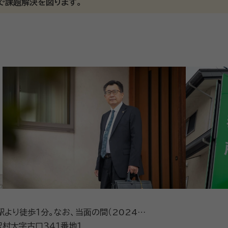
で課題解決を図ります。
手続き、任意後見、家族信託等のご相談は、お客様によりご事情が
一人ひとりの状況や悩みに合わせたご提案ができるように努
や不安に感じていることがございましたら何なりとご相談いただけ
だろう｣と受け止めている方がいらっしゃいますが、普段は仲の
定の手続きを全て終える必要がありますが、
容に誤りや漏れが生じやすいのです。 相続の対象となり得るお
アドバイスいたします。 また、ファイナンシャルプランナーの資格も所有して
PO法人日本FP協会、一社家族信託普及協会
直しや今後のライフプランに関するご相談も承っています。
駅より徒歩１分。なお、当面の間（2024年
ンネル工事のため、バス代行輸送となって
村大字古口３４１番地１