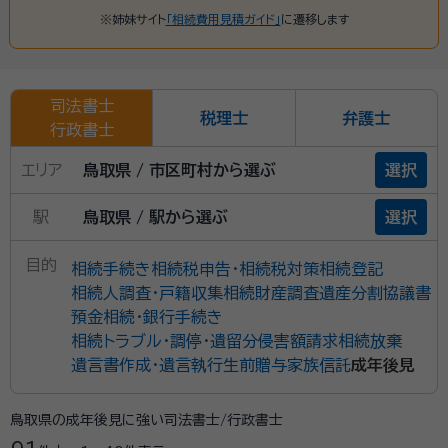
※姉妹サイト
「相続費用見積ガイド」
に遷移します
司法書士
税理士
弁護士
行政書士
エリア
鳥取県 / 市区町村から選ぶ
選択
駅
鳥取県 / 駅から選ぶ
選択
目的
相続手続き
相続税申告・相続税対策
相続登記
相続人調査・戸籍収集
相続財産調査
遺産分割協議書
預金相続・銀行手続き
相続トラブル・調停・遺留分侵害額請求
相続放棄
遺言書作成・遺言執行
生前贈与
家族信託
成年後見
鳥取県の成年後見に強い司法書士/行政書士