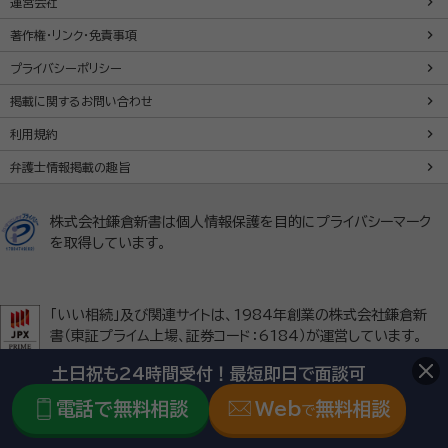
運営会社
著作権・リンク・免責事項
プライバシーポリシー
掲載に関するお問い合わせ
利用規約
弁護士情報掲載の趣旨
株式会社鎌倉新書は個人情報保護を目的にプライバシーマーク
を取得しています。
「いい相続」及び関連サイトは、1984年創業の株式会社鎌倉新
書（東証プライム上場、証券コード：6184）が運営しています。
土日祝も24時間受付！最短即日で面談可
電話で無料相談
Web
無料相談
で
Copyright(C) Kamakura Shinsho, Ltd. All Rights Reserved. 無
断転載・剽窃禁止