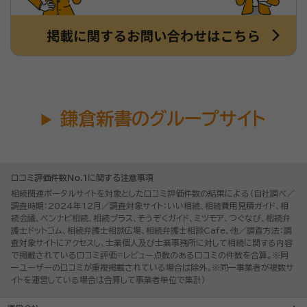
鎌倉新書のグループサイト
口コミ評価件数No.1に関する注意事項
相続関連ポータルサイトを対象とした口コミ評価件数の結果による（自社調べ／
調査時期：2024年12月／調査対象サイト：いい相続、相続費用見積ガイド、相
続会議、ベンナビ相続、相続プラス、そうぞくガイド、ミツモア、つぐなび、相続弁
護士ドットコム、相続弁護士相談広場、相続弁護士相談Cafe、他／調査方法：調
査対象サイトにアクセスし、士業個人及び士業事務所に対して相続に関する内容
で掲載されている口コミ評価=レビュー点数のある口コミの件数を合算。※同
一ユーザーの口コミが重複掲載されている場合は除外。※同一事業者が複数サ
イトを運営している場合は合算して事業者単位で集計）