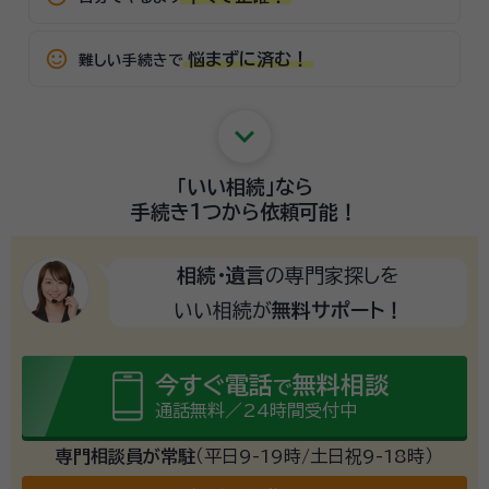
sentiment_satisfied_alt
悩まずに済む！
難しい手続きで
keyboard_arrow_down
「いい相続」
なら
手続き1つから
依頼可能！
相続・遺言
の専門家探しを
いい相続が
無料サポート！
今すぐ電話
無料相談
で
通話無料／24時間受付中
専門相談員が常駐
（平日9-19時/土日祝9-18時）