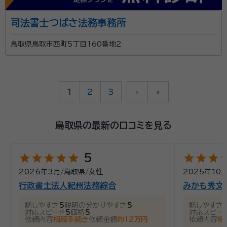
司法書士つばさ法務事務所
鳥取県鳥取市西町5丁目160番地2
1
2
3
›
»
鳥取県の最新の口コミを見る
star
star
star
star
star
star
star
star
st
5
2026年3月
/
鳥取県
/
女性
2025年10
行政書士法人紀州法務綜合
みかも秀文
話しやすさ
5
説明の分かりやすさ
5
話しやすさ
対応スピード
5
価格
5
対応スピー
依頼内容
相続手続き
依頼金額
約12万円
依頼内容
相