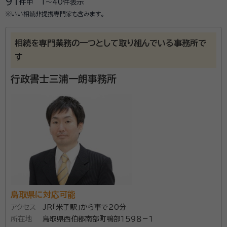
91
件中
1〜40
件表示
※いい相続非提携専門家も含みます。
相続を専門業務の一つとして取り組んでいる事務所で
す
行政書士三浦一朗事務所
鳥取県に対応可能
アクセス
JR「米子駅」から車で20分
所在地
鳥取県西伯郡南部町鴨部１５９８－１