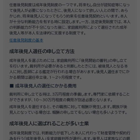
任意後見制度は成年後見制度の一つです。将来もし自分が認知症等になっ
て後見人が必要になったときに、後見人になって欲しい人との間で、あら
かじめ、将来後見人になってもらう約束を任意後見契約といいます。本人
が十分な判断能力を有する時に設定します。一方、法定後見制度では、本人
の判断能力が不十分になった後に、家庭裁判所によって選任された成年
後見人等が本人を法律的に支援する制度です。
任意後見制度の基本
成年後見人選任の申し立て方法
成年後見人を選ぶためには、家庭裁判所に「後見開始の審判」の申し立て
を行います。裁判所が必要があると判断したときには、被後見人となる本
人に対し医師による鑑定が行われる場合があります。後見人選任までにか
かる期間は選任申立後、1～2ヶ月程度です。
成年後見人の選任にかかる費用
裁判所に申し立てる時は、3万円程度の準備します。専門家に依頼すること
ができますが、10〜30万円程度の費用が別途必要となります。
成年後見人を選任すると、その職務に対して報酬が発生します。親族が後
見人となっている場合は、報酬の申し立てをしない場合も多いようです。
成年後見人に選ばれることが多い士業
成年後見制度では、判断能力が低下した本人に代わって財産管理や契約行
為を行う「成年後見人」を家庭裁判所が選任します。後見人は家族などの親