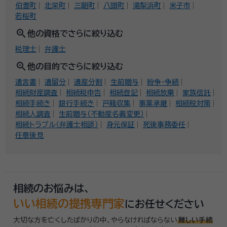
伯耆町
北栄町
三朝町
八頭町
湯梨浜町
米子市
若桜町
zoom_in
他の資格でさらに絞り込む
税理士
弁護士
zoom_in
他の目的でさらに絞り込む
遺言書
遺留分
遺産分割
生前贈与
紛争・争続
相続財産調査
相続税申告
相続登記
相続放棄
家族信託
相続手続き
銀行手続き
戸籍収集
事業承継
相続税対策
相続人調査
生前贈与（不動産名義変更）
相続トラブル（弁護士相談）
身元保証
死後事務委任
任意後見
相続のお悩みは、
いい相続の提携専門家
にお任せください
大切な方を亡くしたばかりの中、やらなければならない
難しい手続