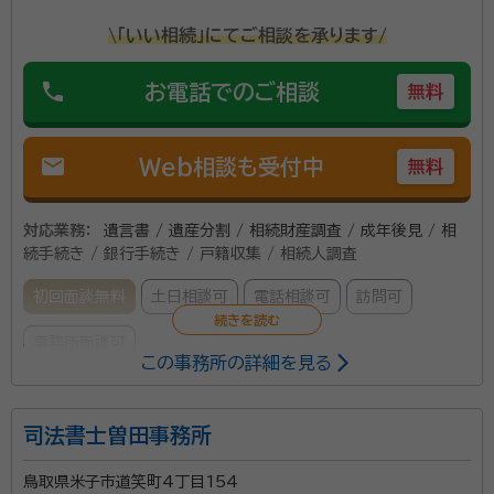
\「いい相続」にてご相談を承ります/
phone
お電話でのご相談
無料
mail
Web相談も受付中
無料
対応業務：
遺言書 / 遺産分割 / 相続財産調査 / 成年後見 / 相
続手続き / 銀行手続き / 戸籍収集 / 相続人調査
初回面談無料
土日相談可
電話相談可
訪問可
事務所面談可
この事務所の詳細を見る
所属する専門家：
司法書士曽田事務所
三浦 一朗（みうら いちろう）
行政書士
鳥取県米子市道笑町4丁目154