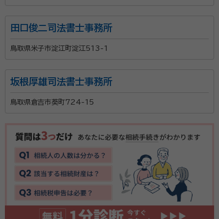
弊事務所は難易度の高い数次相続にも対応しておりま
す。何代にも渡って相続をしていない場合にもご相談く
田口俊二司法書士事務所
ださい。 丁寧な対応を心掛けるようにいたします。質問
があれば何でも聞いてください。 相談者様に寄り添い
鳥取県米子市淀江町淀江513-1
ながら業務を行っていきたいと思います。
資格等：
行政書士
所属団体：
鳥取県行政書士会
坂根厚雄司法書士事務所
鳥取県倉吉市葵町724-15