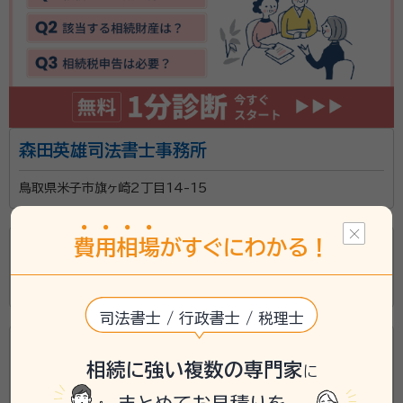
森田英雄司法書士事務所
鳥取県米子市旗ヶ崎2丁目14-15
費
用
相
場
がすぐにわかる！
小林和人司法書士事務所
鳥取県鳥取市吉方温泉4丁目154
司法書士 / 行政書士 / 税理士
米村耕一司法書士事務所
相続に強い複数の専門家
に
鳥取県鳥取市片原5丁目127