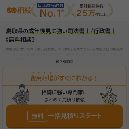
口コミ評価件数
累計相談件数
No.1
25万
件以上
鳥取県
成年後見
強
司法書士/行政書士
の
に
い
《無料相談》
鳥取県の成年後見に強い司法書士/行政書士を探すなら、日本最大級の相続専
門サイト【いい相続】にお任せください。
鳥取県で対応可能な成年後見に強い司
法書士/行政書士をお探しいただけます。
続きを読む
費
用
相
場
がすぐにわかる！
相続に強い専門家
に
まとめて見積り依頼
一括見積りスタート
無料