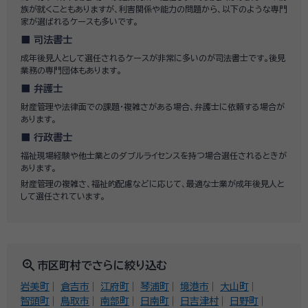
族が就くこともありますが、利害関係や能力の問題から、以下のような専門
家が選ばれるケースも多いです。
司法書士
成年後見人として選任されるケースが非常に多いのが司法書士です。後見
業務の専門団体もあります。
弁護士
財産管理や法律面での課題・複雑さがある場合、弁護士に依頼する場合が
あります。
行政書士
福祉現場経験や他士業とのダブルライセンスを持つ場合選任されるときが
あります。
財産管理の複雑さ、福祉的配慮などに応じて、最適な士業が成年後見人と
して選任されています。
zoom_in
市区町村でさらに絞り込む
岩美町
倉吉市
江府町
琴浦町
境港市
大山町
智頭町
鳥取市
南部町
日南町
日吉津村
日野町