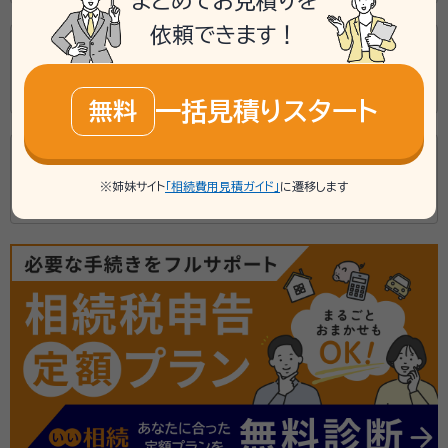
まとめてお見積りを
依頼できます！
松尾貴彦司法書士事務所
鳥取県鳥取市若桜町39
一括見積りスタート
無料
横山幸三司法書士事務所
※姉妹サイト
「相続費用見積ガイド」
に遷移します
鳥取県米子市上福原1459-8