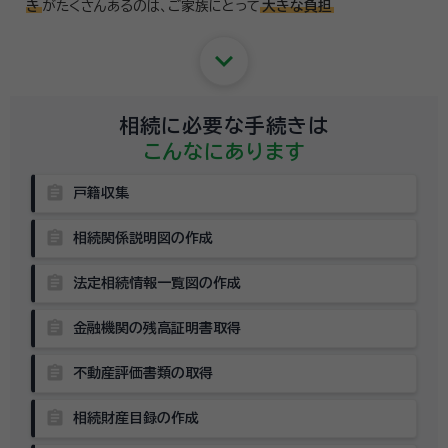
き
がたくさんあるのは、
ご家族にとって
大きな負担
keyboard_arrow_down
相続に必要な手続きは
こんなにあります
assignment
戸籍収集
assignment
相続関係説明図の作成
assignment
法定相続情報一覧図の作成
assignment
金融機関の残高証明書取得
assignment
不動産評価書類の取得
assignment
相続財産目録の作成