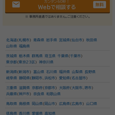
カンタン60秒！
email
無料
Webで相談する
※ 事務所直通ではありません。ご注意ください。
北海道
(
札幌市
)
青森県
岩手県
宮城県
(
仙台市
)
秋田県
山形県
福島県
茨城県
栃木県
群馬県
埼玉県
千葉県
(
千葉市
)
東京都
(
東京23区
)
神奈川県
新潟県
(
新潟市
)
富山県
石川県
福井県
山梨県
長野県
岐阜県
静岡県
(
静岡市
、
浜松市
)
愛知県
(
名古屋市
)
三重県
滋賀県
京都府
(
京都市
)
大阪府
(
大阪市
、
堺市
)
兵庫県
(
神戸市
)
奈良県
和歌山県
鳥取県
島根県
岡山県
(
岡山市
)
広島県
(
広島市
)
山口県
徳島県
香川県
愛媛県
高知県