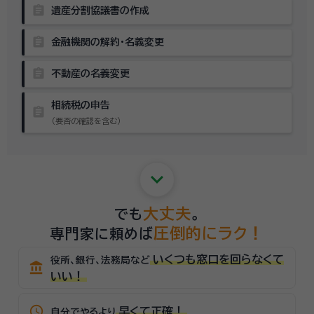
assignment
遺産分割協議書の作成
assignment
金融機関の解約・名義変更
assignment
不動産の名義変更
相続税の申告
assignment
（要否の確認を含む）
keyboard_arrow_down
大丈夫
でも
。
圧倒的にラク！
専門家に頼めば
いくつも窓口を回らなくて
役所、銀行、法務局など
account_balance
いい！
schedule
早くて正確！
自分でやるより