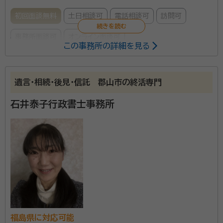
初回面談無料
土日相談可
電話相談可
訪問可
事務所面談可
オンライン面談可
この事務所の詳細を見る
所属する専門家：
小澤 千春（おざわ ちはる）
一般社団法人 コスモス成年後見サポ
遺言・相続・後見・信託 郡山市の終活専門
ートセンター会員・申請取次行政書士
石井泰子行政書士事務所
経歴：
昭和40年4月生まれ 茨城大学人文学部卒 観光業の会社員として
過ごす。平成27年3月に退職後行政書士事務所開所
みなさまの相続の悩みや問題に対して、わかりやすくご
説明ご相談できるよう心掛けております。 行政書士の
業務で、少しでも皆様に恩返しができ、皆様に「近くに相
談できる人がいてよかった」と思ってもらえるような存
在になりたいと考えております。 そのためにできるだけ
所属団体：
福島県行政書士会
敷居を低く、何でも気軽に相談できるような体制を作っ
福島県に対応可能
ていきたいと思っています。お気軽にご相談ください。