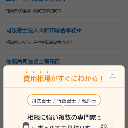
福島県伊達郡川俣町字鉄炮町3
司法書士法人大和田総合事務所
福島県いわき市平字新田前2番地の7
佐藤勉司法書士事務所
福島県伊達市根岸5-26
費
用
相
場
がすぐにわかる！
橋本善彦司法書士事務所
司法書士 / 行政書士 / 税理士
福島県郡山市安積町日出山字神明下54-1
相続に強い複数の専門家
に