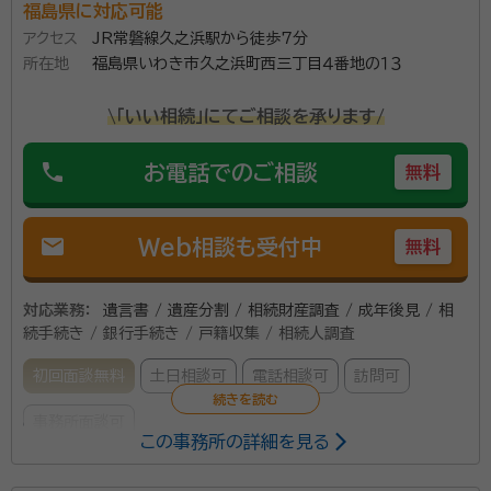
福島県に対応可能
アクセス
JR常磐線久之浜駅から徒歩7分
所在地
福島県いわき市久之浜町西三丁目４番地の１３
\「いい相続」にてご相談を承ります/
phone
お電話でのご相談
無料
mail
Web相談も受付中
無料
対応業務：
遺言書 / 遺産分割 / 相続財産調査 / 成年後見 / 相
続手続き / 銀行手続き / 戸籍収集 / 相続人調査
初回面談無料
土日相談可
電話相談可
訪問可
事務所面談可
この事務所の詳細を見る
所属する専門家：