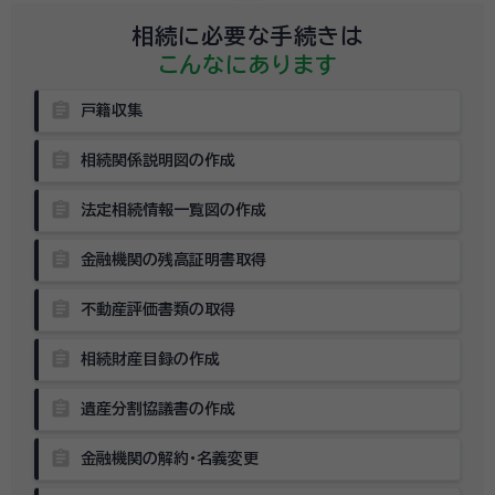
相続に必要な手続きは
こんなにあります
assignment
戸籍収集
assignment
相続関係説明図の作成
assignment
法定相続情報一覧図の作成
assignment
金融機関の残高証明書取得
assignment
不動産評価書類の取得
assignment
相続財産目録の作成
assignment
遺産分割協議書の作成
assignment
金融機関の解約・名義変更