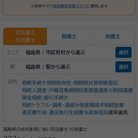
※姉妹サイト
「相続費用見積ガイド」
に遷移します
司法書士
税理士
弁護士
行政書士
エリア
福島県 / 市区町村から選ぶ
選択
駅
福島県 / 駅から選ぶ
選択
目的
相続手続き
相続税申告・相続税対策
相続登記
相続人調査・戸籍収集
相続財産調査
遺産分割協議書
預金相続・銀行手続き
相続トラブル・調停・遺留分侵害額請求
相続放棄
遺言書作成・遺言執行
生前贈与
家族信託
成年後見
福島県の成年後見に強い司法書士/行政書士