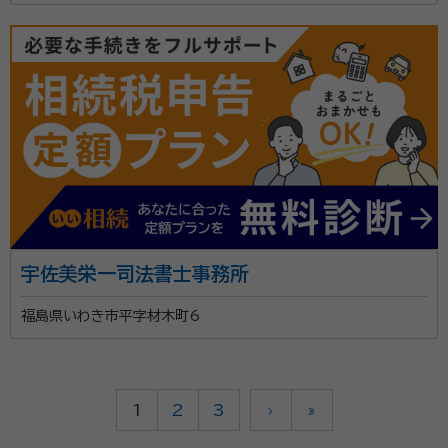
宇佐美栄一司法書士事務所
福島県いわき市平字材木町6
1
2
3
›
»