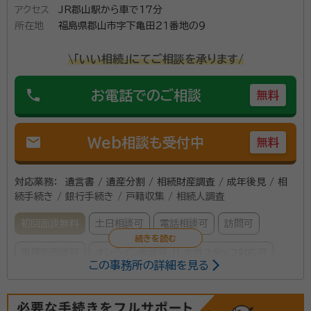
アクセス
JR郡山駅から車で17分
所在地
福島県郡山市字下亀田２１番地の９
\「いい相続」にてご相談を承ります/
phone
お電話でのご相談
無料
mail
Web相談も受付中
無料
対応業務：
遺言書 / 遺産分割 / 相続財産調査 / 成年後見 / 相
続手続き / 銀行手続き / 戸籍収集 / 相続人調査
初回面談無料
土日相談可
電話相談可
訪問可
事務所面談可
オンライン面談可
女性スタッフ対応可
この事務所の詳細を見る
所属する専門家：