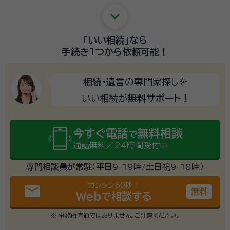
keyboard_arrow_down
「いい相続」
なら
手続き1つから
依頼可能！
相続・遺言
の専門家探しを
いい相続が
無料サポート！
今すぐ電話
無料相談
で
通話無料／24時間受付中
専門相談員が常駐
（平日9-19時/土日祝9-18時）
カンタン60秒！
email
無料
Webで相談する
※ 事務所直通ではありません。ご注意ください。