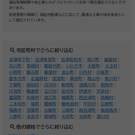
福祉現場経験や他士業とのダブルライセンスを持つ場合選任されるときが
あります。
財産管理の複雑さ、福祉的配慮などに応じて、最適な士業が成年後見人と
して選任されています。
zoom_in
市区町村でさらに絞り込む
会津坂下町
会津美里町
会津若松市
浅川町
飯舘村
石川町
泉崎村
猪苗代町
いわき市
大熊町
大玉村
小野町
鏡石町
葛尾村
金山町
川内村
川俣町
喜多方市
北塩原村
国見町
桑折町
郡山市
鮫川村
下郷町
昭和村
白河市
新地町
須賀川市
相馬市
只見町
棚倉町
玉川村
田村市
伊達市
天栄村
富岡町
中島村
浪江町
楢葉町
西会津町
西郷村
二本松市
塙町
磐梯町
檜枝岐村
平田村
広野町
福島市
双葉町
古殿町
三島町
南会津町
南相馬市
三春町
本宮市
柳津町
矢吹町
矢祭町
湯川村
zoom_in
他の資格でさらに絞り込む