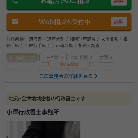
phone
お電話でのご相談
無料
の名義変更その他の行政手続きサポートもお任せくださ
い。任せてあんしんをモットーにしてお客様のご要望に
mail
Web相談も受付中
無料
応えられる仕事をさせて頂きます。
対応業務：
遺言書 / 遺産分割 / 相続財産調査 / 成年後見 / 相
続手続き / 銀行手続き / 戸籍収集 / 相続人調査
初回面談無料
土日相談可
電話相談可
訪問可
事務所面談可
オンライン面談可
女性スタッフ対応可
この事務所の詳細を見る
所属する専門家：
本田香織
行政書士
地元・会津地域密着の行政書士です
経歴：
福島県出身、東京国際大学国際関係学部卒
小澤行政書士事務所
相続でのお悩みはありませんか？お悩み解消の手助け
をいたします。自分たちだけで相続手続きをする時間が
ない、やり方がわからないという方は、どうぞ、お気軽