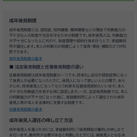
成年後見制度
成年後見制度とは、認知症、知的障害、精神障害などの理由で判断能力の
不十分な人の財産や生活を守るための制度です。成年後見人は、判断能力
が不十分になった人に代わり、財産管理や契約行為を行う人で、家庭裁判
所が選任します。本人の判断力の程度によって後見・保佐・補助の3つが利
用できます。
成年後見制度の基本
法定後見制度と任意後見制度の違い
任意後見制度は成年後見制度の一つです。将来もし自分が認知症等になっ
て後見人が必要になったときに、後見人になって欲しい人との間で、あら
かじめ、将来後見人になってもらう約束を任意後見契約といいます。本人
が十分な判断能力を有する時に設定します。一方、法定後見制度では、本人
の判断能力が不十分になった後に、家庭裁判所によって選任された成年
後見人等が本人を法律的に支援する制度です。
任意後見制度の基本
成年後見人選任の申し立て方法
成年後見人を選ぶためには、家庭裁判所に「後見開始の審判」の申し立て
を行います。裁判所が必要があると判断したときには、被後見人となる本