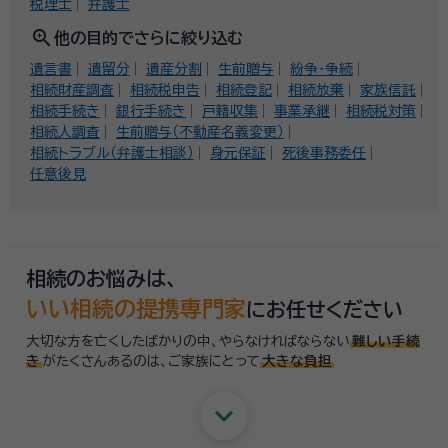
税理士
弁護士
zoom_in
他の目的でさらに絞り込む
遺言書
遺留分
遺産分割
生前贈与
紛争・争続
相続財産調査
相続税申告
相続登記
相続放棄
家族信託
相続手続き
銀行手続き
戸籍収集
事業承継
相続税対策
相続人調査
生前贈与（不動産名義変更）
相続トラブル（弁護士相談）
身元保証
死後事務委任
任意後見
相続のお悩みは、
いい相続の提携専門家
にお任せください
大切な方を亡くしたばかりの中、やらなければならない
難しい手続
き
がたくさんあるのは、
ご家族にとって
大きな負担
keyboard_arrow_down