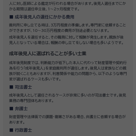
人に対し医師による鑑定が行われる場合があります。後見人選任までにか
かる期間は選任申立後、1～2ヶ月程度です。
成年後見人の選任にかかる費用
裁判所に申し立てる時は、3万円程度の準備します。専門家に依頼すること
ができますが、10〜30万円程度の費用が別途必要となります。
成年後見人を選任すると、その職務に対して報酬が発生します。親族が後
見人となっている場合は、報酬の申し立てをしない場合も多いようです。
成年後見人に選ばれることが多い士業
成年後見制度では、判断能力が低下した本人に代わって財産管理や契約行
為を行う「成年後見人」を家庭裁判所が選任します。後見人は家族などの親
族が就くこともありますが、利害関係や能力の問題から、以下のような専門
家が選ばれるケースも多いです。
司法書士
成年後見人として選任されるケースが非常に多いのが司法書士です。後見
業務の専門団体もあります。
弁護士
財産管理や法律面での課題・複雑さがある場合、弁護士に依頼する場合が
あります。
行政書士