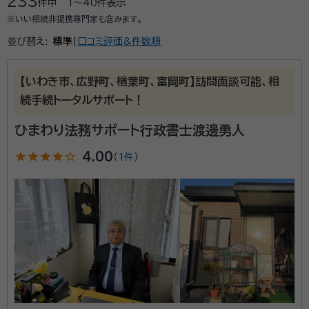
233
件中
1〜40
件表示
※いい相続非提携専門家も含みます。
並び替え:
標準
|
口コミ評価&件数順
【いわき市、広野町、楢葉町、富岡町】訪問面談可能、相
続手続トータルサポート！
ひまわり法務サポート行政書士渡邊勇人
star
star
star
star
star_outline
4.00
（
1件
）