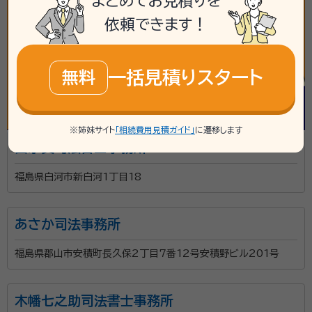
まとめてお見積りを
依頼できます！
一括見積りスタート
無料
※姉妹サイト
「相続費用見積ガイド」
に遷移します
冨永貴司法書士事務所
福島県白河市新白河1丁目18
あさか司法事務所
福島県郡山市安積町長久保2丁目7番12号安積野ビル201号
木幡七之助司法書士事務所