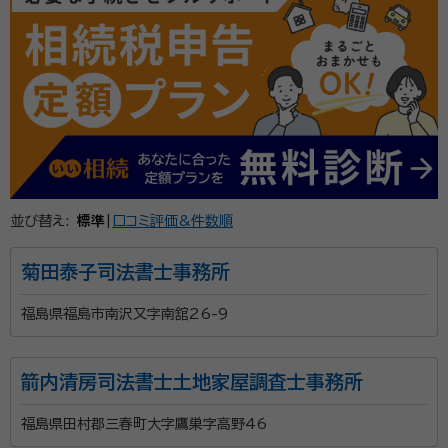
石井 泰子
行政書士・AFP・宅地建物取引士・介護福祉士・終活カウン
セラー
経歴：
生まれも育ちも福島県郡山市。 高校卒業後、会計事務所、銀行、不
動産会社勤務、震災後開業
郡山市の終活専門行政書士です。遺言書作成・相続手
続・成年後見・民事信託など、高齢者に寄り添って、ご本
人のために、ご家族のために、大切な人のために、自分
らしい、穏やかな、人生の最終章を築くお手伝いをいた
並び替え:
標準
|
口コミ評価&件数順
します。
資格等：
行政書士・AFP・宅地建物取引士・介護福祉士・終活カウン
セラー
菊田泰子司法書士事務所
所属団体：
福島県行政書士会
福島県福島市南沢又字南舘26-9
箭内清房司法書士土地家屋調査士事務所
福島県田村郡三春町大字鷹巣字高野46