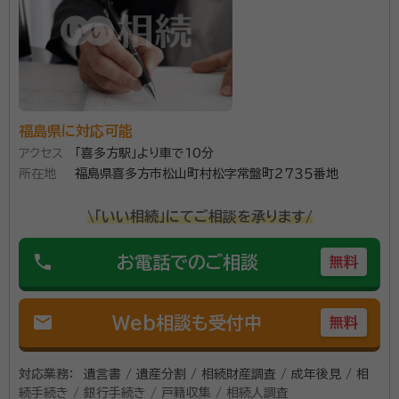
にお問い合わせください。
所属団体：
福島県行政書士会
福島県に対応可能
アクセス
「喜多方駅」より車で10分
所在地
福島県喜多方市松山町村松字常盤町２７３５番地
\「いい相続」にてご相談を承ります/
phone
お電話でのご相談
無料
mail
Web相談も受付中
無料
対応業務：
遺言書 / 遺産分割 / 相続財産調査 / 成年後見 / 相
続手続き / 銀行手続き / 戸籍収集 / 相続人調査