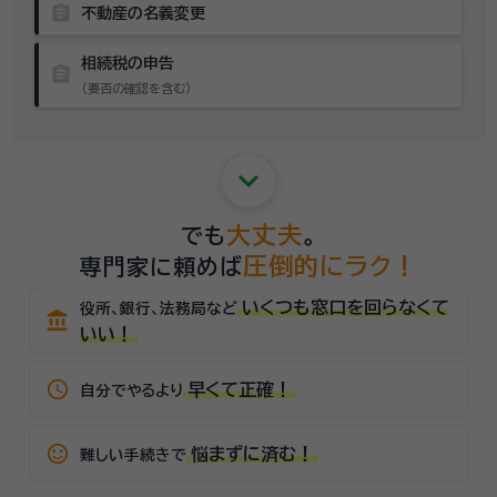
assignment
不動産の名義変更
相続税の申告
assignment
（要否の確認を含む）
keyboard_arrow_down
大丈夫
でも
。
圧倒的にラク！
専門家に頼めば
いくつも窓口を回らなくて
役所、銀行、法務局など
account_balance
いい！
schedule
早くて正確！
自分でやるより
sentiment_satisfied_alt
悩まずに済む！
難しい手続きで