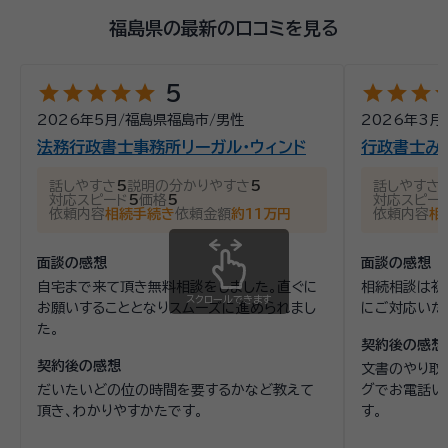
福島県の最新の口コミを見る
star
star
star
star
star
star
star
star
st
5
2026年5月
/
福島県福島市
/
男性
2026年3月
法務行政書士事務所リーガル・ウィンド
行政書士み
話しやすさ
5
説明の分かりやすさ
5
話しやすさ
対応スピード
5
価格
5
対応スピー
依頼内容
相続手続き
依頼金額
約11万円
依頼内容
相
面談の感想
面談の感想
自宅まで来て頂き無料相談をしました。直ぐに
相続相談は初
スクロールできます
お願いすることとなりスムーズに進められまし
にご対応いた
た。
契約後の感想
契約後の感想
文書のやり取
だいたいどの位の時間を要するかなど教えて
グでお電話い
頂き、わかりやすかたです。
す。