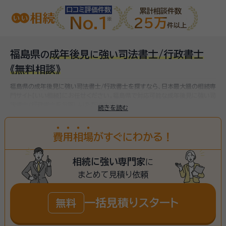
口コミ評価件数
累計相談件数
No.1
25万
件以上
福島県
成年後見
強
司法書士/行政書士
の
に
い
《無料相談》
福島県の成年後見に強い司法書士/行政書士を探すなら、日本最大級の相続専
門サイト【いい相続】にお任せください。
福島県で対応可能な成年後見に強い司
法書士/行政書士をお探しいただけます。
続きを読む
費
用
相
場
がすぐにわかる！
相続に強い専門家
に
まとめて見積り依頼
一括見積りスタート
無料