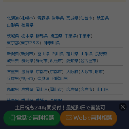
北海道
(
札幌市
)
青森県
岩手県
宮城県
(
仙台市
)
秋田県
山形県
福島県
茨城県
栃木県
群馬県
埼玉県
千葉県
(
千葉市
)
東京都
(
東京23区
)
神奈川県
新潟県
(
新潟市
)
富山県
石川県
福井県
山梨県
長野県
岐阜県
静岡県
(
静岡市
、
浜松市
)
愛知県
(
名古屋市
)
三重県
滋賀県
京都府
(
京都市
)
大阪府
(
大阪市
、
堺市
)
兵庫県
(
神戸市
)
奈良県
和歌山県
鳥取県
島根県
岡山県
(
岡山市
)
広島県
(
広島市
)
山口県
徳島県
香川県
愛媛県
高知県
土日祝も24時間受付！最短即日で面談可
福岡県
(
福岡市
、
北九州市
)
佐賀県
長崎県
熊本県
(
熊本市
)
電話で無料相談
Web
無料相談
で
大分県
宮崎県
鹿児島
沖縄県