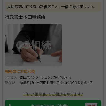
渡邊 勇人（わたなべ はやと）
特定行政書士、申請取次及び出張
大切な方が亡くなった後のこと、一緒に考えましょう。
封印資格者 宅地建物取引士、管理業務主任者資格、ファイナンシャルプラ
行政書士本田事務所
ンナー
事務所口コミ（抜粋）：
account_circle
満足度 4.0
ご利用時期：2022/5
遺言作成サポート、任意後見契約、見守り契約や死後事
務委任契約などの生前対策や介護施設の入退去の手続
きや引越しのサポート並びに、相続手続きとして、戸籍
の収集並びに相続人の確定、相続財産調査、遺産分割協
福島県に対応可能
アクセス
郡山東インターチェンジから約5ｋｍ
議書作成、相続情報一覧図の申請、銀行口座の解約、証
資格等：
特定行政書士、申請取次及び出張封印資格者 宅地建物取
所在地
福島県郡山市西田町鬼生田字杉内３９０番地の１７
券口座の解約や移管、 生命保険手続きサポート、不動産
引士、管理業務主任者資格、ファイナンシャルプランナー
名義変更や相続税申告については専門の先生と連携し
所属団体：
福島県行政書士会、一般社団法人コスモス成年後見サポ
\「いい相続」にてご相談を承ります/
てトータルサポートいたします。遺品整理や介護施設へ
ートセンター
の入退去の手続きサポートに伴う不用品の処分やお車