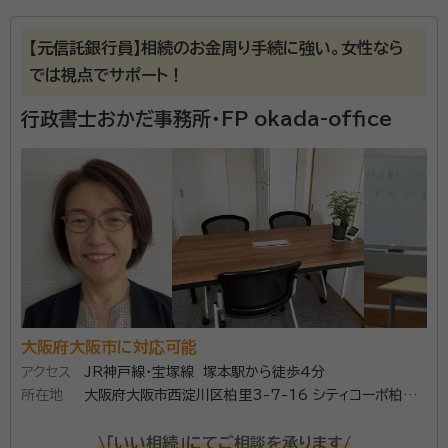
相続の他に後見業務も行っており、ご相談を受けていま
す。親切・丁寧をモットーに誠実に業務を行います。
【元信託銀行員】相続のお金周り手続に強い。女性なら
では視点でサポート！
所属団体：
大阪府行政書士会
行政書士おかだ事務所・FP okada-office
大阪府大阪市に対応可能
アクセス
JR神戸線・宝塚線 塚本駅から徒歩4分
所在地
大阪府大阪市西淀川区柏里3-7-16 シティコーポ柏里
708
\「いい相続」にてご相談を承ります/