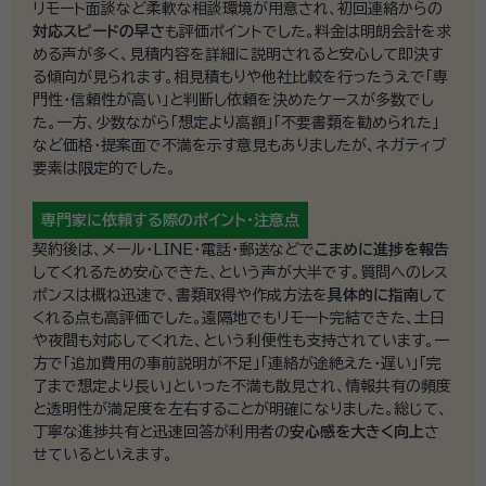
リモート面談など柔軟な相談環境が用意され、初回連絡からの
対応スピードの早さ
も評価ポイントでした。料金は明朗会計を求
める声が多く、見積内容を詳細に説明されると安心して即決す
る傾向が見られます。相見積もりや他社比較を行ったうえで「専
門性・信頼性が高い」と判断し依頼を決めたケースが多数でし
た。一方、少数ながら「想定より高額」「不要書類を勧められた」
など価格・提案面で不満を示す意見もありましたが、ネガティブ
要素は限定的でした。
専門家に依頼する際の
ポイント・注意点
契約後は、メール・LINE・電話・郵送などで
こまめに進捗を報告
してくれるため安心できた、という声が大半です。質問へのレス
ポンスは概ね迅速で、書類取得や作成方法を
具体的に指南
して
くれる点も高評価でした。遠隔地でもリモート完結できた、土日
や夜間も対応してくれた、という利便性も支持されています。一
方で「追加費用の事前説明が不足」「連絡が途絶えた・遅い」「完
了まで想定より長い」といった不満も散見され、情報共有の頻度
と透明性が満足度を左右することが明確になりました。総じて、
丁寧な進捗共有と迅速回答が利用者の
安心感を大きく向上
さ
せているといえます。