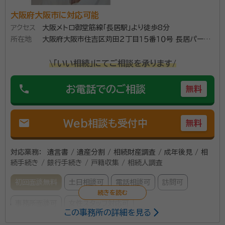
大阪府大阪市に対応可能
アクセス
大阪メトロ御堂筋線「長居駅」より徒歩8分
所在地
大阪府大阪市住吉区苅田２丁目１５番１０号 長居パーク
ハイツ６階６０１号
\「いい相続」にてご相談を承ります/
phone
お電話でのご相談
無料
mail
Web相談も受付中
無料
対応業務：
遺言書 / 遺産分割 / 相続財産調査 / 成年後見 / 相
続手続き / 銀行手続き / 戸籍収集 / 相続人調査
初回面談無料
土日相談可
電話相談可
訪問可
事務所面談可
女性スタッフ対応可
この事務所の詳細を見る