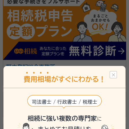
所属団体：
日本行政書士会連合会 大阪府行政書士会
野中登記総合事務所
費
用
相
場
がすぐにわかる！
大阪府大阪市東住吉区駒川1丁目10-14
中原登記測量事務所
司法書士 / 行政書士 / 税理士
大阪府大阪市中央区内本町2丁目3-8-313
相続に強い複数の専門家
に