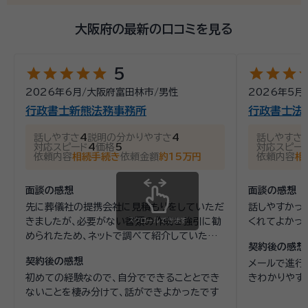
大阪府の最新の口コミを見る
star
star
star
star
star
star
star
star
st
5
2026年6月
/
大阪府富田林市
/
男性
2026年5月
行政書士新熊法務事務所
行政書士法
話しやすさ
4
説明の分かりやすさ
4
話しやすさ
対応スピード
4
価格
5
対応スピー
依頼内容
相続手続き
依頼金額
約15万円
依頼内容
相
面談の感想
面談の感想
先に葬儀社の提携会社に見積もりをしていただ
話しやすかっ
きましたが、必要がない書類の作成を強引に勧
スクロールできます
くれてよかっ
められたため、ネットで調べて紹介していただ
契約後の感想
きました納得のいく内容と料金でしたので、契
契約後の感想
メールで進行
約させていただきました
初めての経験なので、自分でできることとでき
きわかりやす
ないことを棲み分けて、話ができよかったです