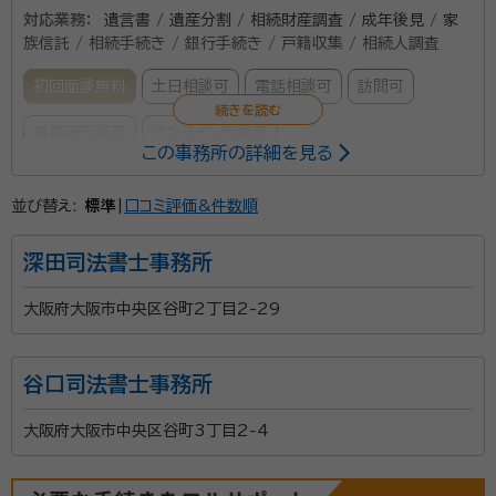
決策を見つけ出します。 豊富な実績と専門知識 これま
対応業務：
遺言書 / 遺産分割 / 相続財産調査 / 成年後見 / 家
で数多くの相続案件を扱ってきました。複雑なケースや
族信託 / 相続手続き / 銀行手続き / 戸籍収集 / 相続人調査
困難な交渉も経験しており、あらゆる状況に対応できる
初回面談無料
土日相談可
電話相談可
訪問可
ノウハウがあります。常に最新の法律や税制を学び、ご
相談者にとって最も有利な解決策を追求します。 ワンス
事務所面談可
オンライン面談可
この事務所の詳細を見る
トップでのサポート体制 相続には、弁護士、司法書士、
所属する専門家：
税理士など、複数の専門家が必要になることがありま
並び替え:
標準
|
口コミ評価&件数順
す。行政書士は、それぞれの分野に精通した専門家と連
錦 年雄（ニシキ トシオ）
錦行政書士事務所 代表 行政書士
携し、窓口を一本化することで、ご相談者の手間と時間
経歴：
20歳の時に行政書士試験合格 以後日本製鉄関係商社、錦商事、
深田司法書士事務所
に勤務後会社経営をし4年前に行政書士事務所を開業
を省きます。 秘密厳守と迅速な対応 ご相談いただいた
大阪府大阪市中央区谷町2丁目2-29
内容は、厳重に秘密を守ります。また、お急ぎの案件に
開業までの50年間を大会社の商社などでの緊急事故
も迅速に対応し、ご不安な時間を一日でも早く解消でき
対策班他で営利活動とともにクレーム対策の人間関係調
るよう努めます。 相続は、家族にとって大きな出来事で
谷口司法書士事務所
整役を勤めて、お陰様でリタイアした後にこの経験を活
す。不安や疑問を抱えながら、一人で悩む必要はありま
かそうと行政書士事務所を開きました。 皆さまの目線
せん。まずは一度、私たちにご相談ください。あなたの
大阪府大阪市中央区谷町3丁目2-4
に経って 夢 希望 要望 を形にするコンサルティング
想いを大切に、次のステップへと進むお手伝いをさせて
資格等：
行政書士
を続けて参ります。
いただきます。 お気軽にご連絡ください。