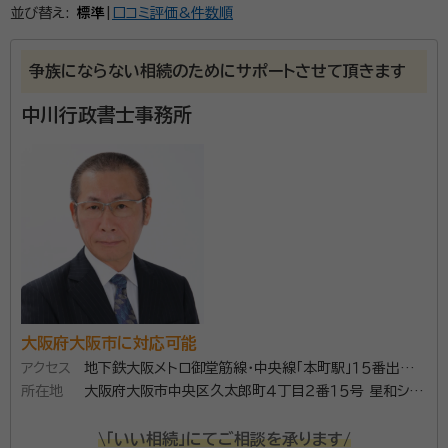
並び替え:
標準
|
口コミ評価&件数順
争族にならない相続のためにサポートさせて頂きます
中川行政書士事務所
大阪府大阪市に対応可能
アクセス
地下鉄大阪メトロ御堂筋線・中央線「本町駅」１５番出口
所在地
から徒歩１分
大阪府大阪市中央区久太郎町４丁目２番１５号 星和シテ
ィービル６階御堂筋センターオフィス２３号室
\「いい相続」にてご相談を承ります/