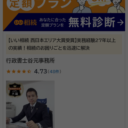
大学短期大学部国文科卒 ・都市銀行1年信託銀行17年勤務 渉外業務
（資産運用・不動産・遺言・相続のご相談等） ・2021年度行政書士試験に
合格 ・2022年6月行政書士登録 ・2022年9月行政書士おかだ事務所・
相続・遺言を専門とする女性行政書士・ファイナンシャル
FPokada-office開業 ・2022年12月特定行政書士登録
プランナーです。 多くの顧客対応の中で培った経験を生
かし、「心配」を「安心」に。 あなたの「知りたい」の一歩先
まで見据えて安心への道案内をいたします。 1、現状を
【いい相続 西日本エリア大賞受賞】実務経験27年以上
整理し、今できること、必要なことをお伝えします ご相
の実績！相続のお困りごとを迅速に解決
資格等：
特定行政書士、CFP・1級ファイナンシャル・プランニング技
談を承っていると、今の悩みの本質がわからなくなって
能士、宅地建物取引士（試験合格者）、証券外務員1種
行政書士谷元事務所
いることがよくあります。 それぞれの立場の法的な権利
所属団体：
大阪府行政書士会 日本ファイナンシャル・プランナーズ
義務をひもとくだけでも、考え方の道筋が見えてくるも
star
star
star
star
star_half
4.73
協会
（
48件
）
のです。 2、円満相続のために 「本当に使える遺言書」
「次の相続を見据えた遺産分割」 争いを起こさない相続
のため、ご自身の立場はもとより他の関係者の目線から
も併せて考えることが必要です。