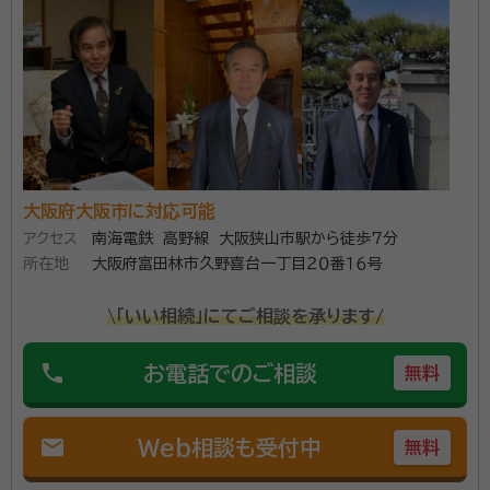
所属団体：
大阪府行政書士会
いか分からない 相続手続きには、戸籍謄本の収集、財
産目録の作成、遺産分割協議書の作成など、多岐にわた
る手続きが必要です。行政書士が全体像を整理し、必要
な手続きを一つひとつ丁寧にサポートします。 相続税の
計算が複雑で分からない 相続税の申告は専門的な知識
が不可欠です。特例を適用できるかどうかの判断や、土
地の評価など、正確な計算にはプロの視点が必要です。
大阪府大阪市に対応可能
私たちは、税理士とも連携し、最適な節税対策を提案し
アクセス
南海電鉄 高野線 大阪狭山市駅から徒歩7分
所在地
大阪府富田林市久野喜台一丁目２０番１６号
ます。 遠方に住んでいて手続きが難しい 相続する財産
が遠方にある場合や、手続きに割く時間がない場合で
\「いい相続」にてご相談を承ります/
も、専門家が代理で対応することで、ご自身の負担を大
幅に軽減できます。 専門家として、私たちが大切にして
phone
お電話でのご相談
無料
いること 相続問題の解決は、単なる事務手続きではあ
りません。そこには、故人の想い、残された家族の未来
mail
が詰まっています。私たちは、ご相談者一人ひとりの気
Web相談も受付中
無料
持ちに寄り添い、丁寧なヒアリングを通じて、最適な解