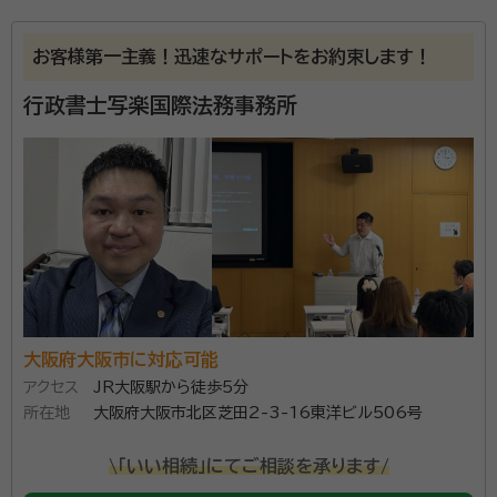
所属する専門家：
谷元 修（タニモト オサム）
特定行政書士、出入国在留管理庁申請
お客様第一主義！迅速なサポートをお約束します！
取次行政書士、ファイナンシャルプランナー、宅地建物取引士
行政書士写楽国際法務事務所
事務所口コミ（抜粋）：
account_circle
満足度 4.0
ご利用時期：2026/3
面談の感想
自宅迄来て頂いて助かりました。説明もわかりやすくこちらのいろいろな
疑問もわかりやすくお答えして頂きました。
契約後の感想
電話で気軽に対応して頂けるしこちらの疑問もわかりやすくお答えして
頂きました
大阪府大阪市に対応可能
当事務所は、大阪メトロ谷町線谷町四丁目駅より徒歩7
アクセス
JR大阪駅から徒歩5分
分の便利な場所にあります。 1995年より相続業務に従
所在地
大阪府大阪市北区芝田2-3-16東洋ビル506号
事し実績は27年以上。主な業務内容は遺言作成や遺産
\「いい相続」にてご相談を承ります/
分割協議書作成などの相続に関わる手続き、成年後見、