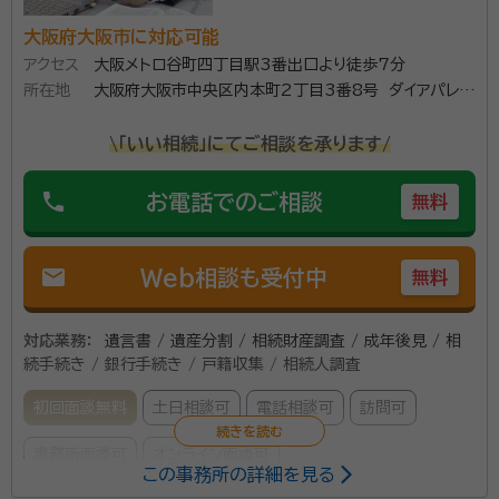
大阪府大阪市に対応可能
アクセス
大阪メトロ谷町四丁目駅3番出口より徒歩7分
所在地
大阪府大阪市中央区内本町2丁目3番8号 ダイアパレス
ビル本町1003号
\「いい相続」にてご相談を承ります/
phone
お電話でのご相談
無料
mail
Web相談も受付中
無料
対応業務：
遺言書 / 遺産分割 / 相続財産調査 / 成年後見 / 相
続手続き / 銀行手続き / 戸籍収集 / 相続人調査
初回面談無料
土日相談可
電話相談可
訪問可
事務所面談可
オンライン面談可
この事務所の詳細を見る