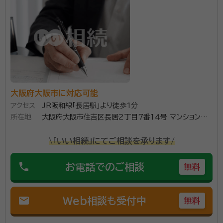
紛争解決機関）調停人の経験を活かすとともに、予防法
務に携わる行政書士として、遺言・相続等に関する相談、
遺産分割協議書の作成や遺言書の文案・死後事務委任
資格等：
行政書士・上級相続診断士
契約書・任意後見契約書・民事（家族）信託契約書の作成
所属団体：
大阪府行政書士会、一般社団法人相続診断士会
など、相続問題に関する手続きをサポートさせて頂きま
す。 何よりもお客様の想いが遺り、円満な相続が実現で
きるように、ご希望をお伺いながら、お客様の実情にあ
大阪府大阪市に対応可能
った解決方法を提案いたします。 まずは、ご相談からお
アクセス
JR阪和線「長居駅」より徒歩1分
気軽にお問合せください。
所在地
大阪府大阪市住吉区長居２丁目７番１４号 マンションロ
ーザ２０１号
\「いい相続」にてご相談を承ります/
phone
お電話でのご相談
無料
mail
Web相談も受付中
無料