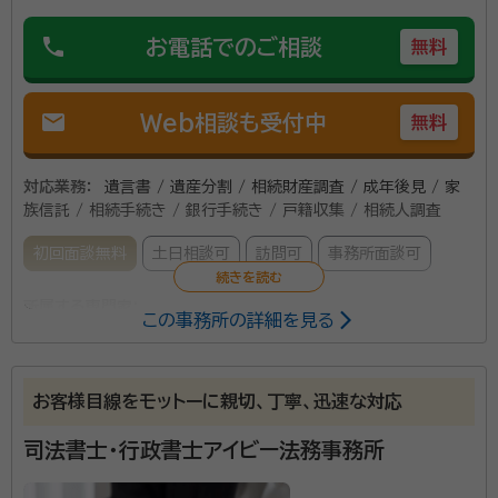
phone
お電話でのご相談
無料
mail
Web相談も受付中
無料
対応業務：
遺言書 / 遺産分割 / 相続財産調査 / 成年後見 / 家
族信託 / 相続手続き / 銀行手続き / 戸籍収集 / 相続人調査
初回面談無料
土日相談可
訪問可
事務所面談可
所属する専門家：
この事務所の詳細を見る
中川 元伸（なかがわ もとのぶ）
行政書士, 上級相続診断士
経歴：
前職は、約４０年間勤めた大阪府警察で、６年間の警察本部刑事部
捜査第二課、警察署刑事課長など刑事部門で２０年余りの経歴。行政書士
お客様目線をモットーに親切、丁寧、迅速な対応
の資格を得て退職後の２０２０年から中川行政書士事務所を開業。 資格と
して、行政書士、上級相続診断士を保有。 相続の他、創業融資・補助金申
司法書士・行政書士アイビー法務事務所
相続は、トラブル（争族）になることも少なくありません。
請業務も取り扱っています。
当事務所では、上級相続診断士の知識やＡＤＲ（裁判外