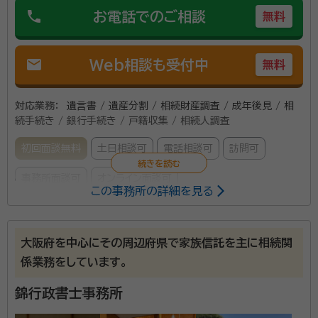
許認可申請などもおこなっています。 当事務所では、い
資格等：
行政書士
phone
お電話でのご相談
無料
ただいたご依頼はすぐに着手し迅速な対応を心がけて
所属団体：
大阪府行政書士会
おります。 初回相談は無料です。 事前にご連絡いただ
ければ、土日・祝日・営業時間外も対応可能です。 また、
mail
Web相談も受付中
無料
出張相談も承っております。 ※出張相談の場合は、実
費（交通費）をいただくことがあります。 遺言、相続、成
対応業務：
遺言書 / 遺産分割 / 相続財産調査 / 成年後見 / 相
年後見、会社設立、許認可申請等のご相談は、お気軽に
続手続き / 銀行手続き / 戸籍収集 / 相続人調査
当事務所までご連絡ください。 谷元修（行政書士）
初回面談無料
土日相談可
電話相談可
訪問可
事務所面談可
オンライン面談可
この事務所の詳細を見る
私たちは、相続問題に悩む方々に寄り添い、確かな専門
知識と豊富な経験で、円満な解決へと導く専門家です。
大阪府を中心にその周辺府県で家族信託を主に相続関
なぜ、専門家に頼むべきなのか？ インターネットで多く
係業務をしています。
の情報が手に入る時代ですが、個々のケースは千差万別
錦行政書士事務所
です。一般的な情報だけでは解決できない、以下のよう
資格等：
行政書士 その他（宅建士）
なお悩みを抱えていませんか？ 何から手をつければい