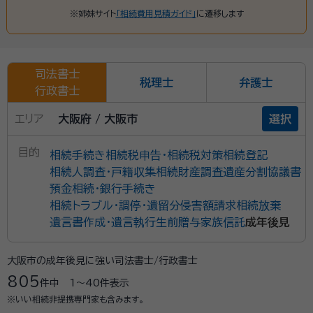
※姉妹サイト
「相続費用見積ガイド」
に遷移します
司法書士
税理士
弁護士
行政書士
エリア
大阪府 / 大阪市
選択
目的
相続手続き
相続税申告・相続税対策
相続登記
相続人調査・戸籍収集
相続財産調査
遺産分割協議書
預金相続・銀行手続き
相続トラブル・調停・遺留分侵害額請求
相続放棄
遺言書作成・遺言執行
生前贈与
家族信託
成年後見
大阪市の成年後見に強い司法書士/行政書士
805
件中
1〜40
件表示
※いい相続非提携専門家も含みます。