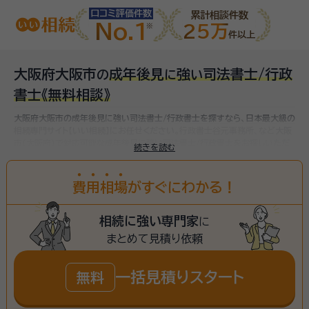
口コミ評価件数
累計相談件数
No.1
25万
件以上
大阪府大阪市
成年後見
強
司法書士/行政
の
に
い
書士
《無料相談》
大阪府大阪市の成年後見に強い司法書士/行政書士を探すなら、日本最大級の
相続専門サイト【いい相続】にお任せください。
行政書士谷元事務所、など
大阪
市(大阪府)で対応可能な成年後見に強い司法書士/行政書士をお探しいただ
続きを読む
けます。
費
用
相
場
がすぐにわかる！
相続に強い専門家
に
まとめて見積り依頼
一括見積りスタート
無料