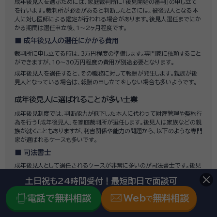
成年後見人を選ぶためには、家庭裁判所に「後見開始の審判」の申し立て
を行います。裁判所が必要があると判断したときには、被後見人となる本
人に対し医師による鑑定が行われる場合があります。後見人選任までにか
かる期間は選任申立後、1～2ヶ月程度です。
成年後見人の選任にかかる費用
裁判所に申し立てる時は、3万円程度の準備します。専門家に依頼すること
ができますが、10〜30万円程度の費用が別途必要となります。
成年後見人を選任すると、その職務に対して報酬が発生します。親族が後
見人となっている場合は、報酬の申し立てをしない場合も多いようです。
成年後見人に選ばれることが多い士業
成年後見制度では、判断能力が低下した本人に代わって財産管理や契約行
為を行う「成年後見人」を家庭裁判所が選任します。後見人は家族などの親
族が就くこともありますが、利害関係や能力の問題から、以下のような専門
家が選ばれるケースも多いです。
司法書士
成年後見人として選任されるケースが非常に多いのが司法書士です。後見
業務の専門団体もあります。
土日祝も24時間受付！最短即日で面談可
弁護士
電話で無料相談
Web
無料相談
で
財産管理や法律面での課題・複雑さがある場合、弁護士に依頼する場合が
あります。