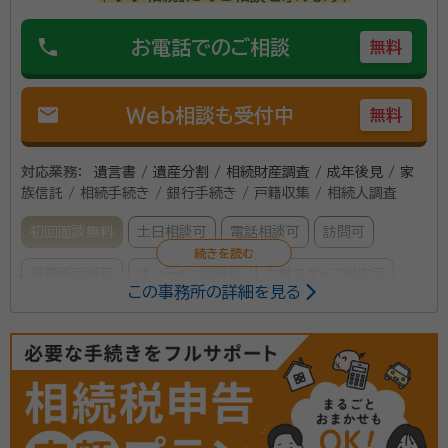
phone
お電話でのご相談
無料
mail
Web相談も受付中
無料
対応業務：
遺言書 / 遺産分割 / 相続財産調査 / 成年後見 / 家
族信託 / 相続手続き / 銀行手続き / 戸籍収集 / 相続人調査
初回面談無料
土日相談可
電話相談可
訪問可
事務所面談可
オンライン面談可
女性スタッフ対応可
この事務所の詳細を見る
所属する専門家：
岡田 珠美（おかだ まみ）
代表行政書士、特定行政書士、CFP・1
級ファイナンシャル・プランニング技能士、宅地建物取引士（試験合格者）、
証券外務員1種
経歴：
・大阪生まれの大阪育ち ・大阪府立市岡高等学校卒 ・武庫川女子