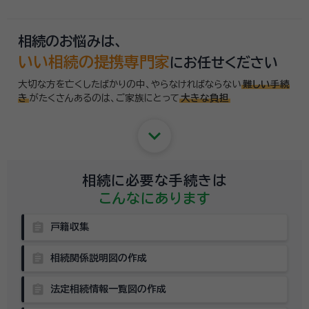
相続のお悩みは、
いい相続の提携専門家
にお任せください
大切な方を亡くしたばかりの中、やらなければならない
難しい手続
き
がたくさんあるのは、
ご家族にとって
大きな負担
keyboard_arrow_down
相続に必要な手続きは
こんなにあります
assignment
戸籍収集
assignment
相続関係説明図の作成
assignment
法定相続情報一覧図の作成