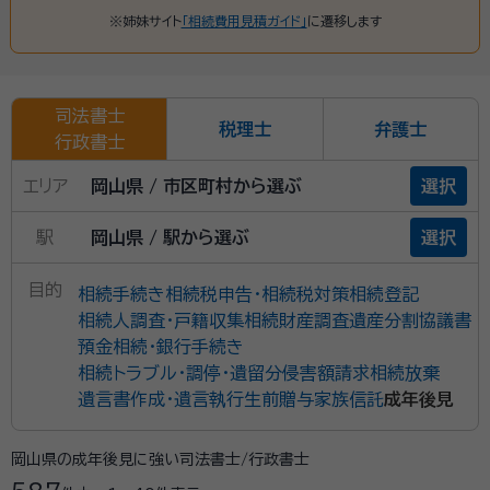
※姉妹サイト
「相続費用見積ガイド」
に遷移します
司法書士
税理士
弁護士
行政書士
エリア
岡山県 / 市区町村から選ぶ
選択
駅
岡山県 / 駅から選ぶ
選択
目的
相続手続き
相続税申告・相続税対策
相続登記
相続人調査・戸籍収集
相続財産調査
遺産分割協議書
預金相続・銀行手続き
相続トラブル・調停・遺留分侵害額請求
相続放棄
遺言書作成・遺言執行
生前贈与
家族信託
成年後見
岡山県の成年後見に強い司法書士/行政書士