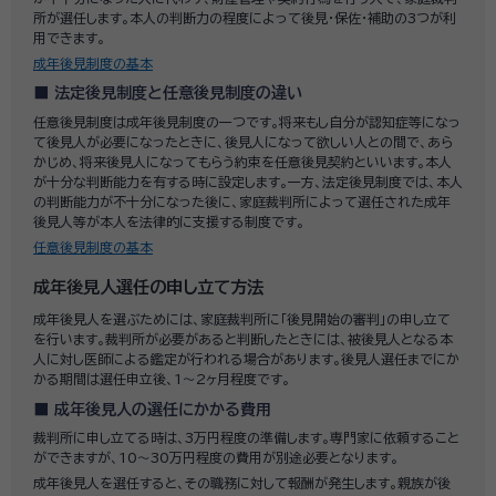
所が選任します。本人の判断力の程度によって後見・保佐・補助の3つが利
用できます。
成年後見制度の基本
法定後見制度と任意後見制度の違い
任意後見制度は成年後見制度の一つです。将来もし自分が認知症等になっ
て後見人が必要になったときに、後見人になって欲しい人との間で、あら
かじめ、将来後見人になってもらう約束を任意後見契約といいます。本人
が十分な判断能力を有する時に設定します。一方、法定後見制度では、本人
の判断能力が不十分になった後に、家庭裁判所によって選任された成年
後見人等が本人を法律的に支援する制度です。
任意後見制度の基本
成年後見人選任の申し立て方法
成年後見人を選ぶためには、家庭裁判所に「後見開始の審判」の申し立て
を行います。裁判所が必要があると判断したときには、被後見人となる本
人に対し医師による鑑定が行われる場合があります。後見人選任までにか
かる期間は選任申立後、1～2ヶ月程度です。
成年後見人の選任にかかる費用
裁判所に申し立てる時は、3万円程度の準備します。専門家に依頼すること
ができますが、10〜30万円程度の費用が別途必要となります。
成年後見人を選任すると、その職務に対して報酬が発生します。親族が後