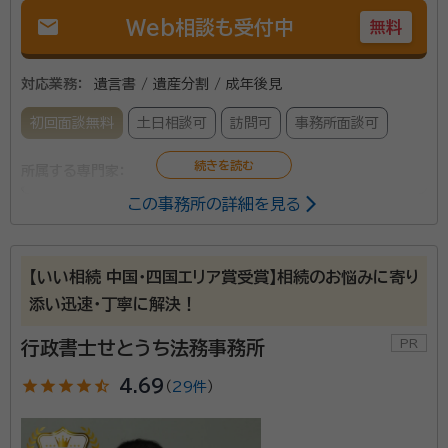
mail
Web相談も受付中
無料
対応業務：
遺言書 / 遺産分割 / 成年後見
初回面談無料
土日相談可
訪問可
事務所面談可
所属する専門家：
この事務所の詳細を見る
塚本 真也（つかもと まさや）
行政書士
人生100年時代と言われる通り、長く生きてますと必然
【いい相続 中国・四国エリア賞受賞】相続のお悩みに寄り
的に財産なども複雑化してまいります。当事務所はお客
添い迅速・丁寧に解決！
様のご要望に沿えるよう努めています。特に遺言作成な
行政書士せとうち法務事務所
どは遺言者様の意思が大切です。最善を一緒になり作
成してみませんか？
star
star
star
star
star_half
4.69
（
29件
）
所属団体：
岡山県行政書士会 岡山県成年後見サポートセンター