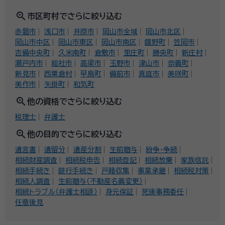
zoom_in
市区町村でさらに絞り込む
赤磐市
浅口市
井原市
岡山市全域
岡山市北区
岡山市中区
岡山市東区
岡山市南区
鏡野町
笠岡市
吉備中央町
久米南町
倉敷市
里庄町
勝央町
新庄村
瀬戸内市
総社市
高梁市
玉野市
津山市
奈義町
新見市
西粟倉村
早島町
備前市
真庭市
美咲町
美作市
矢掛町
和気町
zoom_in
他の資格でさらに絞り込む
税理士
弁護士
zoom_in
他の目的でさらに絞り込む
遺言書
遺留分
遺産分割
生前贈与
紛争・争続
相続財産調査
相続税申告
相続登記
相続放棄
家族信託
相続手続き
銀行手続き
戸籍収集
事業承継
相続税対策
相続人調査
生前贈与（不動産名義変更）
相続トラブル（弁護士相談）
身元保証
死後事務委任
任意後見