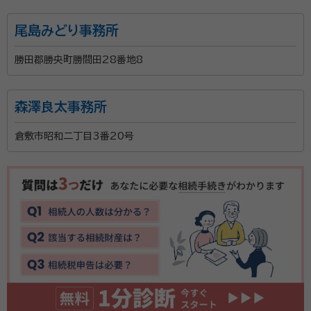
尾島みどり事務所
勝田郡勝央町勝間田28番地8
森澤良太事務所
倉敷市昭和二丁目3番20号