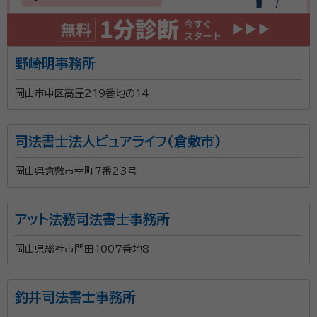
分、山陽自動車道からは、鴨方IC西交差点から車で2分のところ
にあります。 代表の石部歩先生は、ご自身が親御さんからの相
続で相当な苦労をされた経験から、相続で悩んでいる人や、お
困りごとを抱えている方々のお役に立ちたいと行政書士になる
野崎明事務所
資格等：
行政書士
ことを決意されたそうです。その後、2014年に行政書士として
登録し、現在は相続関連の業務に特化した行政書士事務所とし
所属団体：
岡山県行政書士会
岡山市中区高屋219番地の14
て、地元の方の多くのお悩みを解決しています。今後は、さまざ
まな相続問題を解決して行政書士としての実績を積みながら、
より高度な相続の専門家を目指していかれるそうです。 土日や
司法書士法人ピュアライフ(倉敷市)
19時以降の相談にも柔軟に対応しています。また、相続のお悩
みを気軽に相談してほしいとの思いから初回の相談は無料。ま
岡山県倉敷市幸町7番23号
た、来所による相談が難しい場合は訪問相談にも対応していま
す。
アット法務司法書士事務所
岡山県総社市門田1007番地8
釣井司法書士事務所