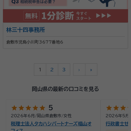
林三十四事務所
倉敷市児島小川町3677番地6
1
2
3
›
»
岡山県の最新の口コミを見る
star
star
star
star
star
star
star
star
st
5
2026年6月
/
岡山県倉敷市
/
女性
2026年5月
税理士法人タカハシパートナーズ福山オ
行政書士せ
フィス