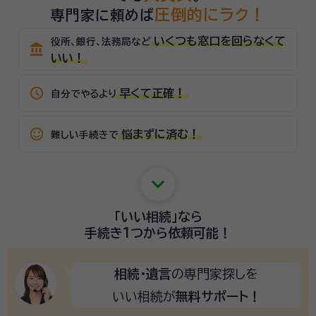
圧倒的にラク！
専門家に頼めば
いくつも窓口を回らなくて
役所、銀行、法務局など
account_balance
いい！
schedule
早くて正確！
自分でやるより
sentiment_satisfied_alt
悩まずに済む！
難しい手続きで
keyboard_arrow_down
「いい相続」
なら
手続き1つから
依頼可能！
相続・遺言
の専門家探しを
いい相続が
無料サポート！