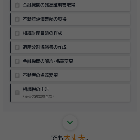
assignment
金融機関の残高証明書取得
assignment
不動産評価書類の取得
assignment
相続財産目録の作成
assignment
遺産分割協議書の作成
assignment
金融機関の解約・名義変更
assignment
不動産の名義変更
相続税の申告
assignment
（要否の確認を含む）
keyboard_arrow_down
大丈夫
でも
。