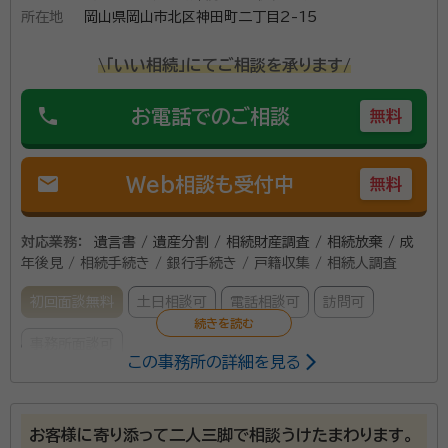
所在地
岡山県岡山市北区神田町二丁目2-15
\「いい相続」にてご相談を承ります/
phone
お電話でのご相談
無料
mail
Web相談も受付中
無料
対応業務：
遺言書 / 遺産分割 / 相続財産調査 / 相続放棄 / 成
年後見 / 相続手続き / 銀行手続き / 戸籍収集 / 相続人調査
初回面談無料
土日相談可
電話相談可
訪問可
事務所面談可
この事務所の詳細を見る
所属する専門家：
塩路和也
行政書士、元法務事務官
お客様に寄り添って二人三脚で相談うけたまわります。