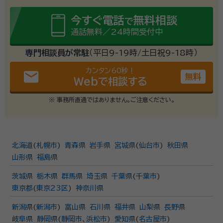
今すぐ電話
無料相談
で
通話無料／24時間受付中
専門相談員が常駐
（平日9-19時/土日祝9-18時）
カンタン60秒！
email
無料
Webで相談する
※ 事務所直通ではありません。ご注意ください。
北海道
(
札幌市
)
青森県
岩手県
宮城県
(
仙台市
)
秋田県
山形県
福島県
茨城県
栃木県
群馬県
埼玉県
千葉県
(
千葉市
)
東京都
(
東京23区
)
神奈川県
新潟県
(
新潟市
)
富山県
石川県
福井県
山梨県
長野県
岐阜県
静岡県
(
静岡市
、
浜松市
)
愛知県
(
名古屋市
)