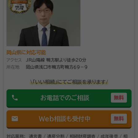
岡山県に対応可能
アクセス
JR山陽線 鴨方駅より徒歩20分
所在地
岡山県浅口市鴨方町鴨方６９－９
\「いい相続」にてご相談を承ります/
phone
お電話でのご相談
無料
mail
Web相談も受付中
無料
対応業務：
遺言書 / 遺産分割 / 相続財産調査 / 成年後見 / 相