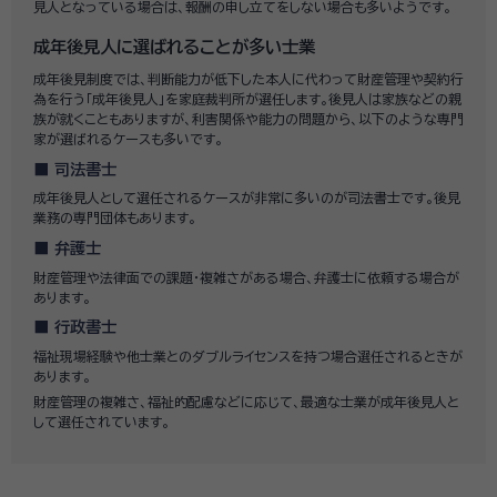
見人となっている場合は、報酬の申し立てをしない場合も多いようです。
成年後見人に選ばれることが多い士業
成年後見制度では、判断能力が低下した本人に代わって財産管理や契約行
為を行う「成年後見人」を家庭裁判所が選任します。後見人は家族などの親
族が就くこともありますが、利害関係や能力の問題から、以下のような専門
家が選ばれるケースも多いです。
司法書士
成年後見人として選任されるケースが非常に多いのが司法書士です。後見
業務の専門団体もあります。
弁護士
財産管理や法律面での課題・複雑さがある場合、弁護士に依頼する場合が
あります。
行政書士
福祉現場経験や他士業とのダブルライセンスを持つ場合選任されるときが
あります。
財産管理の複雑さ、福祉的配慮などに応じて、最適な士業が成年後見人と
して選任されています。