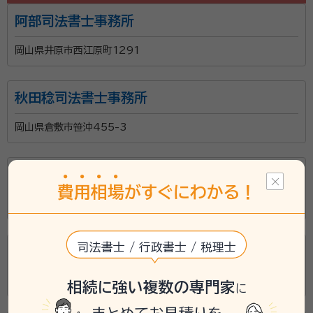
阿部司法書士事務所
岡山県井原市西江原町1291
秋田稔司法書士事務所
岡山県倉敷市笹沖455-3
桔梗博充事務所
費
用
相
場
がすぐにわかる！
岡山市北区学南町二丁目5番50号
司法書士 / 行政書士 / 税理士
中津裕子事務所
総社市総社三丁目1番27号
相続に強い複数の専門家
に