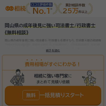
口コミ評価件数
累計相談件数
No.1
25万
件以上
岡山県
成年後見
強
司法書士/行政書士
の
に
い
《無料相談》
岡山県の成年後見に強い司法書士/行政書士を探すなら、日本最大級の相続専
門サイト【いい相続】にお任せください。
行政書士せとうち法務事務所、など
岡
山県で対応可能な成年後見に強い司法書士/行政書士をお探しいただけます。
続きを読む
費
用
相
場
がすぐにわかる！
相続に強い専門家
に
まとめて見積り依頼
一括見積りスタート
無料