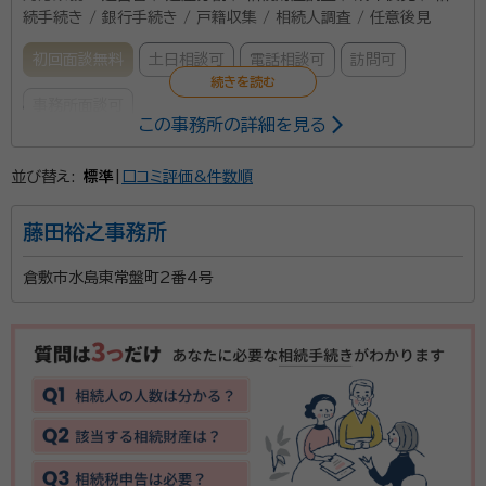
続手続き / 銀行手続き / 戸籍収集 / 相続人調査 / 任意後見
初回面談無料
土日相談可
電話相談可
訪問可
事務所面談可
この事務所の詳細を見る
所属する専門家：
並び替え:
標準
|
口コミ評価&件数順
石部 歩
行政書士
藤田裕之事務所
事務所口コミ（抜粋）：
倉敷市水島東常盤町2番4号
account_circle
満足度 5.0
ご利用時期：2026/5
面談の感想
分かりやすく説明して頂きました。安心してお任せできそうでしたので、
そのまま契約させて頂きました。
契約後の感想
返信もスピーディーに頂けるので、安心しております。
行政書士せとうち法務事務所は、JR山陽線鴨方駅より徒歩20