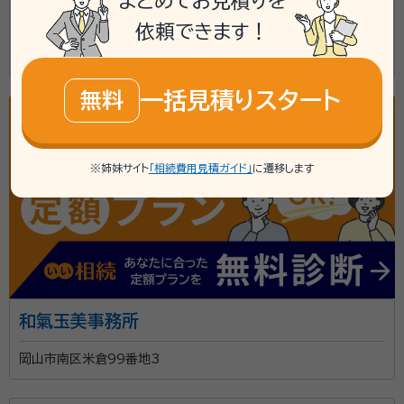
まとめてお見積りを
小松原閑事務所
依頼できます！
岡山市東区西大寺上2丁目4番63号101
一括見積りスタート
無料
※姉妹サイト
「相続費用見積ガイド」
に遷移します
和氣玉美事務所
岡山市南区米倉99番地3