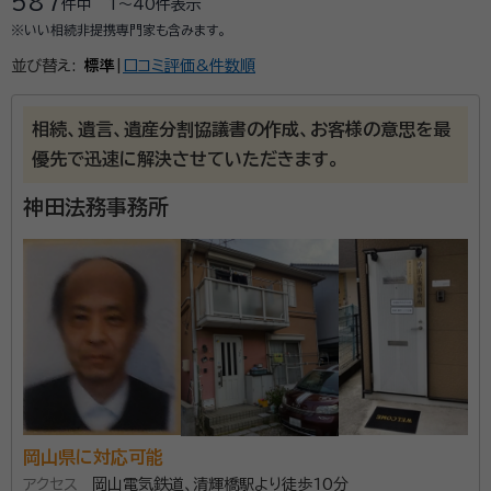
587
件中
1〜40
件表示
※いい相続非提携専門家も含みます。
並び替え:
標準
|
口コミ評価&件数順
相続、遺言、遺産分割協議書の作成、お客様の意思を最
優先で迅速に解決させていただきます。
神田法務事務所
岡山県に対応可能
アクセス
岡山電気鉄道、清輝橋駅より徒歩10分