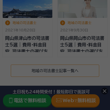
地域の司法書士
地域の司法書士
2021年10月28日
2021年9月30日
岡山県津山市の司法書
岡山県岡山市の司法書
士5選 | 費用・料金目
士5選 | 費用・料金目
安、司法書士の選び方
安、司法書士の選び方
地域の司法書士記事一覧へ
土日祝も24時間受付！最短即日で面談可
地域の行政書士記事
電話で無料相談
Web
無料相談
で