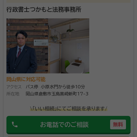
経歴：
大阪市立大学法科大学院 法学研究科 既習者コース中退
行政書士つかもと法務事務所
相続のお悩みを解決するために適切な遺言書の作成
10000円から 相続人の決定 10000円から 財産目録
の作成 10000円から 遺産分割協議書の作成 15000
円から でお受けさせて頂いています。 よろしくお願い
いたします。 岡山県、広島県、兵庫県、香川県他にも対
資格等：
行政書士
応可能です。 8時から17時 他にも対応可能です。
所属団体：
岡山県行政書士会
岡山県に対応可能
アクセス
バス停 小原水門から徒歩10分
所在地
岡山県倉敷市玉島黒崎新町17-3
\「いい相続」にてご相談を承ります/
phone
お電話でのご相談
無料