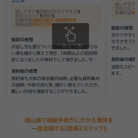
話しやすさ
対応スピー
話しやすさ
5
説明の分かりやすさ
5
依頼内容
相
対応スピード
5
価格
5
依頼内容
相続手続き,相続税申告
依頼金額
約50万円
面談の感想
分かりやすく
面談の感想
せできそうで
スクロールできます
お話し方も落ちついて説明して頂き、分からな
きました。
い事も細かく教えて頂き、１時間以上の初回相
契約後の感想
談になりましたが無料でして頂きました。今後
のやりとりや流れが理解できたのと、かなり面
返信もスピー
契約後の感想
倒くさい案件だったため、他事務所に同じ相談
ます。
契約後も大体の請求額の説明、必要な資料集め
をするのも嫌だったので決めました。
の説明、今後の流れ等、細かい教えていただき、
難しい内容も理解することができました。
岡山県で相続手続きにかかる費用を
一括見積する《簡単3ステップ》