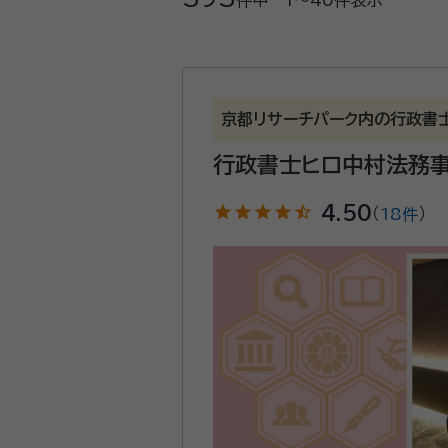
件中
1〜40
件表示
京都リサーチパーク内の行政書
行政書士ヒロ中村法務
star
star
star
star
star_half
4.50
（
18件
）