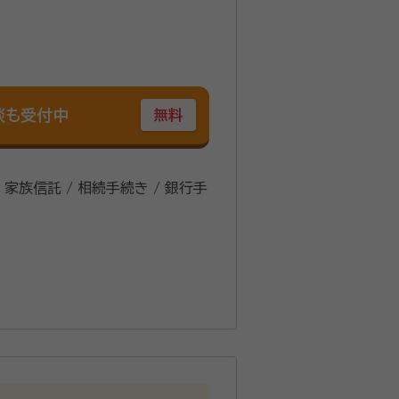
談も受付中
無料
/ 家族信託 / 相続手続き / 銀行手
表理事（2024年1月～）、損害保
供、最善・最良の道をご案内いた