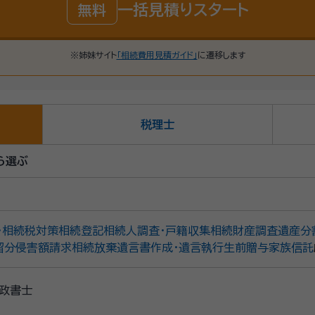
一括見積りスタート
無料
※姉妹サイト
「相続費用見積ガイド」
に遷移します
税理士
ら選ぶ
・相続税対策
相続登記
相続人調査・戸籍収集
相続財産調査
遺産分
留分侵害額請求
相続放棄
遺言書作成・遺言執行
生前贈与
家族信託
政書士