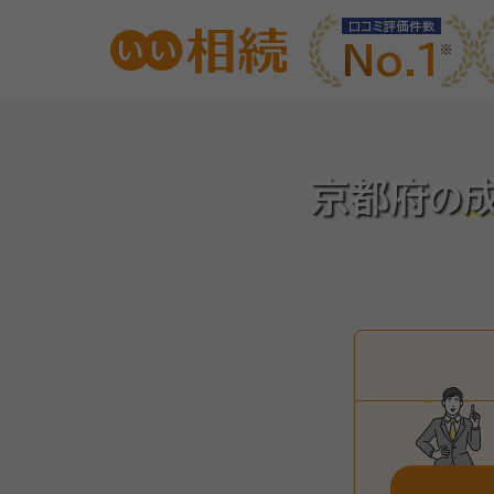
口コミ評価件数
No.1
京都府
の