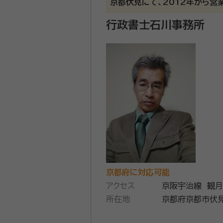
京都伏見にて、2012年から営
します。
行政書士石川事務所
資格等：
行政書士、ファイナンシャ
所属団体：
京都府行政書士会、一
協会、一般社団法人ビ
京都府に対応可能
アクセス
京阪宇治線 観月
所在地