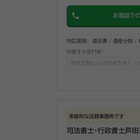
phone
お電話で
対応業務：
遺言書 / 遺産分割 /
所属する専門家：
石川正哉（いしかわまさや）
行
遺言、相続、後見、死後事務等全般に関して協力したい
資格等：
行政書士
家庭的な法務事務所です
所属団体：
京都府行政書士会
司法書士・行政書士芦田