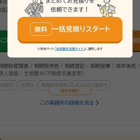
まとめてお見積りを
歩3分
依頼できます！
区西ノ京職司町25-2
\「いい相続」にてご相談を承ります/
一括見積りスタート
無料
mail
のご相談
Web相
無料
※姉妹サイト
「相続費用見積ガイド」
に遷移します
 相続財産調査 / 相続税申告 / 相続登記 / 相続放棄 / 成年後見 
 相続人調査 / 生前贈与（不動産名義変更）
話相談可
訪問可
事務所面談可
オンライン面談可
この事務所の詳細を見る
所 代表行政書士（2021年6月～）、一般社団法人いきいきライフ協会 代
019年）
談ください。 じっくりとお話を聞かせていただき、最適の解を提