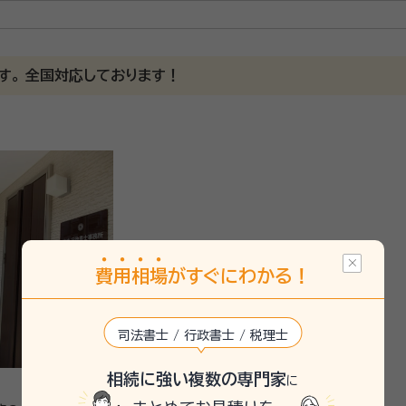
プライアンスの整備・強化など幅広く企業の支援に取り組む。 2012年
パークである京都リサーチパーク内に2019年3月「行政書士 ヒロ中村法
す。 全国対応しております！
25/7
をしていただきました。高齢の父にもとても分かりやすいご説明でした。
や相続についてもご相談に乗っていただけました。また、今後相続や困り
続手続きに関するご相談全般をお受けしております。 相続開始からはじ
費
用
相
場
がすぐにわかる！
きます。
司法書士 / 行政書士 / 税理士
相続に強い複数の専門家
に