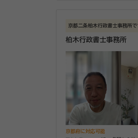
販売促進を中心に、ガバナンスやコン
認定。 全国初の民間運営のリサーチ
事務所口コミ（抜粋）：
京都二条柏木行政書士事務所で
account_circle
満足度 4.0
ご利用時期：20
柏木行政書士事務所
面談の感想
自宅まで来ていただき、無料で面談
契約後の感想
依頼とは直接関係のない土地の売買
良い関係ができたと思っています
遺言書の作成や遺産分割協議等、相
めるためのお手伝いをさせていただ
資格等：
行政書士
所属団体：
京都府行政書士会
京都府に対応可能