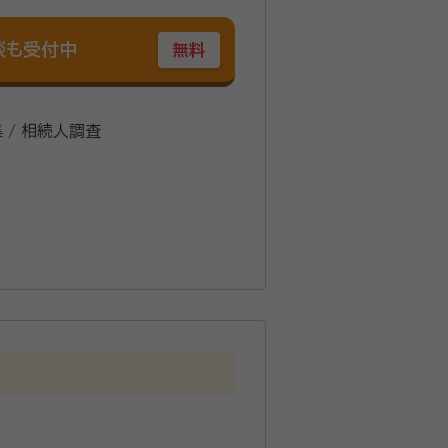
談も受付中
無料
集 / 相続人調査
考慮して決定いたします。