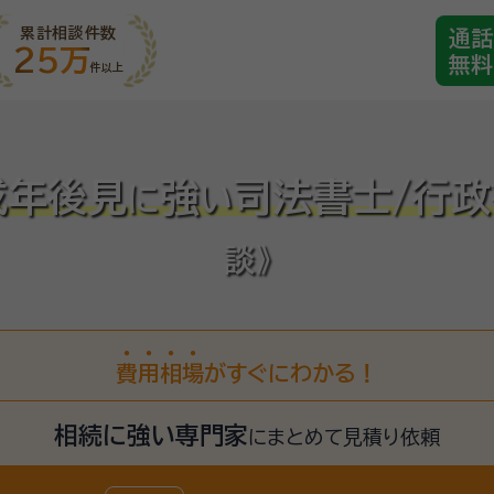
累計相談件数
通話
25万
無料
件以上
成年後見
強
司法書士/行
に
い
談》
費
用
相
場
がすぐにわかる！
相続に強い専門家
に
まとめて見積り依頼