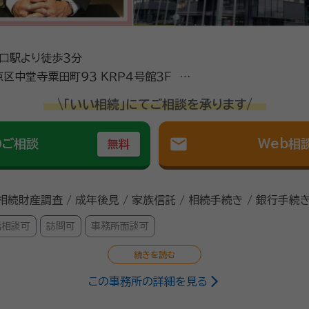
波口駅より徒歩３分
田町９３ ＫＲＰ４号館３Ｆ ＫＲ
内
\「いい相続」にてご相談を承ります/
mail
のご相談
Web相
無料
 相続財産調査 / 成年後見 / 家族信託 / 相続手続き / 銀行手続き
話相談可
訪問可
事務所面談可
この事務所の詳細を見る
行政書士
法学部卒。25年間の広告会社勤務を経て独立。 株式会社エヌズファクトリ