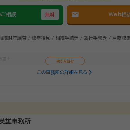
mail
のご相談
Web相
無料
 相続財産調査 / 成年後見 / 相続手続き / 銀行手続き / 戸籍収
政書士
この事務所の詳細を見る
と考えております。 まずは電話で、現状とこれからのご意向を聞かせてく
ださい、それから面談によりすすめましょう。 報酬の目安はありますが、個別具体的に
英雄事務所