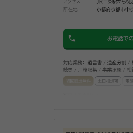
アクセス
ＪＲ二条駅から徒
所在地
京都府京都市中京
phone
お電話で
対応業務：
遺言書 / 遺産分割 /
続き / 戸籍収集 / 事業承継 /
初回面談無料
土日相談可
電
所属する専門家：
柏木行政書士
柏木行政書士事務
険ジャパン株式会社在籍（1986～2
成人から相続まで、何でもご相