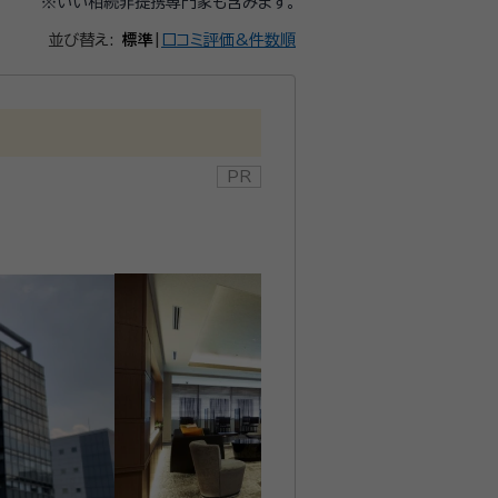
※いい相続非提携専門家も含みます。
並び替え:
標準
|
口コミ評価&件数順