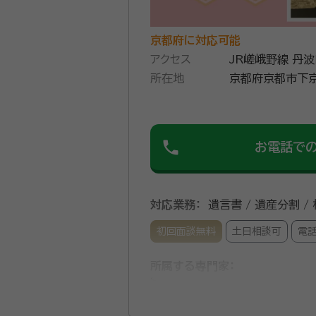
京都府に対応可能
アクセス
JR嵯峨野線 丹
所在地
京都府京都市下京区中堂寺粟
Ｐ ＢＩＺ ＮＥＸＴ
phone
お電話で
対応業務：
遺言書 / 遺産分割 /
初回面談無料
土日相談可
電
所属する専門家：
中村 博之（なかむら ひろゆき）
経歴：
1963年生まれ。同志社大学