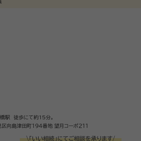
業
ルプランナー、身元保証相談士、国際行政書士（申請取次士）
般社団法人身元保証相談士協会、一般社団法人いきいきライフ協
ューティフルエージング協会
橋駅 徒歩にて約15分。
京都府京都市伏見区向島津田町１９４番地 望月コーポ２１１
\「いい相続」にてご相談を承ります/