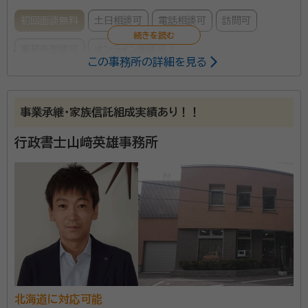
初回面談無料
土日相談可
電話相談可
訪問可
事務所面談可
オンライン面談可
この事務所の詳細を見る
所属する専門家：
高橋 國夫（タカハシ クニオ）
行政書士
事業承継・家族信託組成実績あり！！
経歴：
大学卒業後20年間、流通業で営業職をしておりました。1993年に
会社が倒産してしまい、その後独立を目指して行政書士試験に挑戦。翌年
行政書士山﨑英雄事務所
の1994年に合格し、1995年には現在の室蘭市海岸通町に行政書士と
して登録・開業して現在に至ります。
事務所口コミ（抜粋）：
account_circle
満足度 5.0
ご利用時期：2024/12
面談の感想
時間道理に来ていただいて、わからないところがありましたが、丁寧な説
明を受けました。
契約後の感想
親族が多い為少し時間がかかりますよとのことでしたが対応が早く電話
等の対応も良かったです。
北海道に対応可能