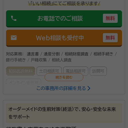
\「いい相続」にてご相談を承ります/
phone
お電話でのご相談
無料
mail
Web相談も受付中
無料
対応業務：
遺言書 / 遺産分割 / 相続財産調査 / 相続手続き /
銀行手続き / 戸籍収集 / 相続人調査
初回面談無料
土日相談可
電話相談可
訪問可
オンライン面談可
この事務所の詳細を見る
所属する専門家：
藤井 愼一（ふじい しんいち）
行政書士・宅地建物取引士・AFP
オーダーメイドの生前対策（終活）で、安心・安全な未来
をサポート
遺言書の作成、相続人の調査手続き、遺産分割協議書の