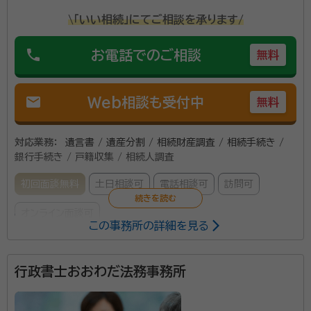
ンコーポ幌西Ａ２０１号室
\「いい相続」にてご相談を承ります/
phone
お電話でのご相談
無料
mail
Web相談も受付中
無料
対応業務：
遺言書 / 遺産分割 / 相続財産調査 / 相続手続き /
銀行手続き / 戸籍収集 / 相続人調査
初回面談無料
土日相談可
電話相談可
訪問可
オンライン面談可
この事務所の詳細を見る
所属する専門家：
行政書士おおわだ法務事務所
吉田 正純
申請取次行政書士・M&Aシニアエキスパート・民泊適正管
理主任者・NPO法人「未来」常任理事
経歴：
北海道江別市出身、長崎県立大学流通学科卒、IT企業・金融機関・