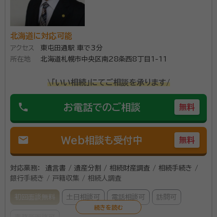
北海道に対応可能
アクセス
東屯田通駅 車で3分
所在地
北海道札幌市中央区南28条西8丁目1-11
\「いい相続」にてご相談を承ります/
phone
お電話でのご相談
無料
mail
Web相談も受付中
無料
対応業務：
遺言書 / 遺産分割 / 相続財産調査 / 相続手続き /
銀行手続き / 戸籍収集 / 相続人調査
初回面談無料
土日相談可
電話相談可
訪問可