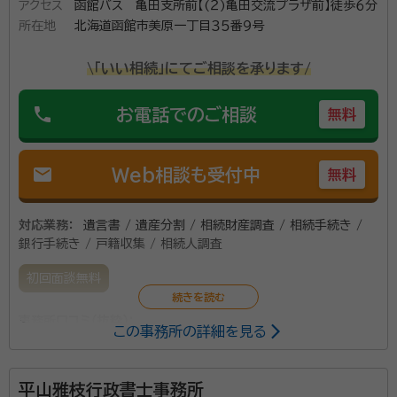
アクセス
函館バス 亀田支所前【(２)亀田交流プラザ前】徒歩６分
所在地
北海道函館市美原一丁目３５番９号
\「いい相続」にてご相談を承ります/
phone
お電話でのご相談
無料
mail
Web相談も受付中
無料
対応業務：
遺言書 / 遺産分割 / 相続財産調査 / 相続手続き /
銀行手続き / 戸籍収集 / 相続人調査
初回面談無料
事務所口コミ（抜粋）：
この事務所の詳細を見る
account_circle
満足度 5.0
ご利用時期：2025/1
面談の感想
平山雅枝行政書士事務所