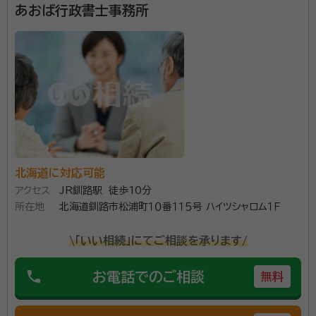
あおば行政書士事務所
北海道に対応可能
アクセス
JR釧路駅 徒歩10分
所在地
北海道釧路市松浦町１０番１１５号 ハイツシャロム１Ｆ
\「いい相続」にてご相談を承ります/
phone
お電話でのご相談
無料