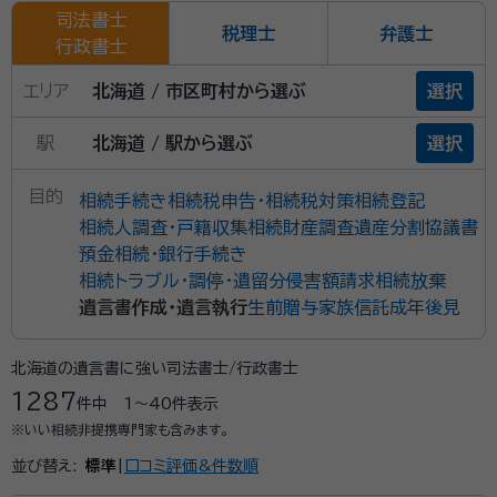
司法書士
税理士
弁護士
行政書士
エリア
北海道 / 市区町村から選ぶ
選択
駅
北海道 / 駅から選ぶ
選択
目的
相続手続き
相続税申告・相続税対策
相続登記
相続人調査・戸籍収集
相続財産調査
遺産分割協議書
預金相続・銀行手続き
相続トラブル・調停・遺留分侵害額請求
相続放棄
遺言書作成・遺言執行
生前贈与
家族信託
成年後見
北海道の遺言書に強い司法書士/行政書士
1287
件中
1〜40
件表示
※いい相続非提携専門家も含みます。
並び替え:
標準
|
口コミ評価&件数順