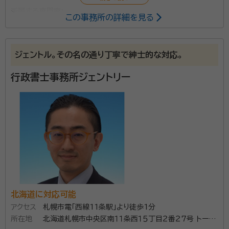
所属する専門家：
この事務所の詳細を見る
飛澤 勝男（トビサワ カツオ）
行政書士
ジェントル。その名の通り丁寧で紳士的な対応。
「こんなこと、いったい誰に相談すればいいのかわから
ない」といったお悩みから、一刻も早く解決したいとい
行政書士事務所ジェントリー
う思いまで親切丁寧に対応しています。 主な業務内容
は、遺言書の作成支援から相続手続きに必要な戸籍調
査、財産調査、遺産分割協議書の作成などです。 「手続
資格等：
行政書士
きにはどれくらいの金額がかかるのだろう」と不安に思
所属団体：
北海道行政書士会
うことが多いものですが、飛澤行政書士事務所は明朗会
計に努めており、見積りも可能です。 札幌で遺産相続に
関するお悩みがある方は、些細なことでもお気軽にご相
談してみると良いでしょう。
北海道に対応可能
アクセス
札幌市電「西線11条駅」より徒歩1分
所在地
北海道札幌市中央区南１１条西１５丁目２番２７号 トーシ