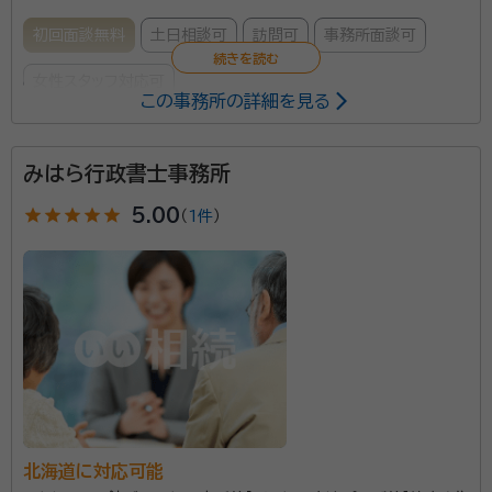
初回面談無料
土日相談可
訪問可
事務所面談可
女性スタッフ対応可
この事務所の詳細を見る
所属する専門家：
みはら行政書士事務所
佐藤 真希子（さとう まきこ）
行政書士
star
star
star
star
star
5.00
（
1件
）
釧路市を中心に、遺言書や遺産分割協議書の作成、戸籍
収集などの相続手続きの代行を承ります。お気軽にご相
談ください。
資格等：
行政書士
所属団体：
北海道行政書士会
北海道に対応可能