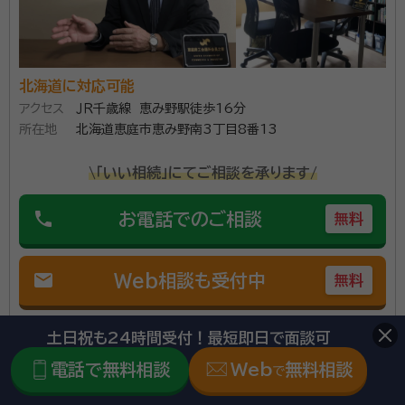
北海道に対応可能
アクセス
ＪＲ千歳線 恵み野駅徒歩16分
所在地
北海道恵庭市恵み野南3丁目8番13
\「いい相続」にてご相談を承ります/
phone
お電話でのご相談
無料
mail
Web相談も受付中
無料
対応業務：
遺言書 / 遺産分割 / 相続財産調査 / 相続手続き /
土日祝も24時間受付！最短即日で面談可
銀行手続き / 戸籍収集 / 相続人調査
電話で無料相談
Web
無料相談
で
初回面談無料
土日相談可
電話相談可
訪問可