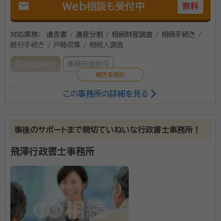
mail
Web相談も受付中
無料
対応業務：
遺言書 / 遺産分割 / 相続財産調査 / 相続手続き /
銀行手続き / 戸籍収集 / 相続人調査
初回面談無料
事務所面談可
所属する専門家：
この事務所の詳細を見る
小林 敦（こばやし つとむ）
行政書士、宅地建物取引士、2級ファイ
ナンシャル･プランニング技能士
事後のサポートまで親切ていねいな行政書士事務所！
皆さんは、身近な人が亡くなられた後、どこへ行き、ど
飛澤行政書士事務所
のような手続きや届出を行えばよいか、ご存知ですか？
相続は誰にでも必ず起こります。しかし、その手続きの
多さ、煩雑さには頭を悩ませられます。死亡と同時に発
生する相続という手続き。当事務所があなたにとって最
資格等：
行政書士、宅地建物取引士、2級ファイナンシャル･プランニ
適な方法をご提案し、円満に進むようお手伝い致しま
ング技能士