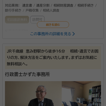
対応業務：
遺言書 / 遺産分割 / 相続財産調査 / 相続手続き /
銀行手続き / 戸籍収集 / 相続人調査
初回面談無料
訪問可
所属する専門家：
この事務所の詳細を見る
渋谷 靖彦（しぶたに やすひこ）
行政書士
資格等：
行政書士
ＪＲ千歳線 恵み野駅から徒歩16分 相続・遺言でお困
所属団体：
北海道行政書士会
りの方、解決方法をご案内いたします。まずはお気軽に
無料相談へ。
行政書士かずた事務所