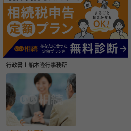
山﨑 英雄（ヤマザキ ヒデオ）
行政書士
経歴：
北海道函館市出身、青山学院大学法学部卒、日本大学大学院法務
研究科卒
相続手続は煩雑で、必要書類も多岐に渡ります。私自身
親の相続を経験することで、色々と学ぶことがありまし
た。自己の経験や学びを活かし、お客様には大変な思い
をしてほしくないという思いから、お客様に寄り添いな
行政書士船木隆行事務所
がらお悩みが解決するまでサポートいたします。
資格等：
行政書士
所属団体：
北海道行政書士会