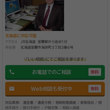
北海道に対応可能
アクセス
ＪＲ北海道 室蘭駅から徒歩１分
所在地
北海道室蘭市海岸町３丁目３番６号
\「いい相続」にてご相談を承ります/
phone
お電話でのご相談
無料
mail
Web相談も受付中
無料
対応業務：
遺言書 / 遺産分割 / 相続財産調査 / 家族信託 / 相
続手続き / 銀行手続き / 戸籍収集 / 相続人調査