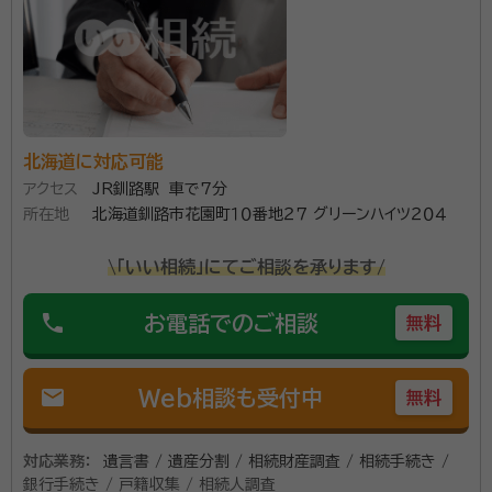
資格等：
行政書士, 特定社会保険労務士
所属団体：
北海道行政書士会、北海道社会保険労務士会
北海道に対応可能
アクセス
JR釧路駅 車で7分
所在地
北海道釧路市花園町１０番地２７ グリーンハイツ２０４
\「いい相続」にてご相談を承ります/
phone
お電話でのご相談
無料
mail
Web相談も受付中
無料
対応業務：
遺言書 / 遺産分割 / 相続財産調査 / 相続手続き /
銀行手続き / 戸籍収集 / 相続人調査