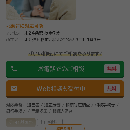
す。 当事務所では、必要に応じて司法書士や、税理士な
所属団体：
北海道行政書士会
どそれぞれの専門職と連携して対応いたします。お気軽
にご相談ください。
北海道に対応可能
アクセス
北24条駅 徒歩7分
所在地
北海道札幌市北区北27条西3丁目1番3号
\「いい相続」にてご相談を承ります/
phone
お電話でのご相談
無料
mail
Web相談も受付中
無料
対応業務：
遺言書 / 遺産分割 / 相続財産調査 / 相続手続き /
銀行手続き / 戸籍収集 / 相続人調査
初回面談無料
土日相談可