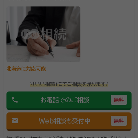
当方最初は緊張しておりましたが、先方の優しそうなお人柄などで緊張も
とれ、信頼性些細な事でもちゃんと此方の話にちゃんと耳を傾けてくれ
る。
契約後の感想
一方的に作業を進めて行くのではなく、依頼主側の話しにも充分耳を傾
けてくれる。
北海道に対応可能
\「いい相続」にてご相談を承ります/
phone
お電話でのご相談
無料
mail
Web相談も受付中
無料