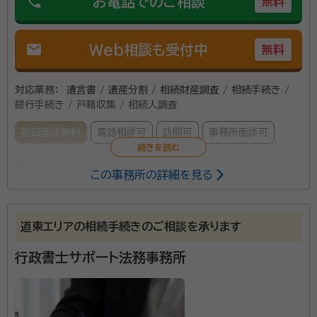
phone
お電話でのご相談
無料
mail
Web相談も受付中
無料
対応業務：
遺言書 / 遺産分割 / 相続財産調査 / 相続手続き /
銀行手続き / 戸籍収集 / 相続人調査
初回面談無料
電話相談可
訪問可
事務所面談可
所属する専門家：
この事務所の詳細を見る
山田 一也
行政書士・特定社会保険労務士
経歴：
【学歴】 北海道大学経済学部経済学科卒 北海道大学大学院経済学
研究科経済学専攻修士課程修了（経済学修士） 【勤務経験】 株式会社 英
道東エリアの相続手続きのご相談を承ります
進 合名会社 フォーユー 【過去の役職】 株式会社 アシスト 代表取締役
株式会社 ジェミニサポート 取締役 【現在の役職】 アシスト社会保険労
行政書士サポート法務事務所
行政書士事務所のほか、社会保険労務士事務所、労働保
務士事務所 所長 特定社会保険労務士 アシスト行政書士事務所 所
長 行政書士 労働保険事務組合 北海道行政事務代行社宗谷 会長 稚
険事務組合、一人親方組合を併設し、労働者と事業主双
内中小企業協議会一人親方組合 代表 合同会社 エスワイ企画 代表
方の事務処理を代行します。官公署等への提出書類の作
取締役 株式会社 ＣＯ－ＢＥＳＴ 取締役
成に困ったら、お気軽にご相談ください。