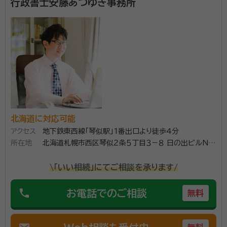
行政書士安藤あつゆき事務所
作成を行っております。 初回相談は無料です。お困りの
ことがございましたら、安心してお気軽にお問い合わせ
下さい。
資格等：
行政書士
所属団体：
北海道行政書士会
北海道に対応可能
アクセス
地下鉄東西線「琴似駅」1番出口より徒歩4分
所在地
北海道札幌市西区琴似２条５丁目３－８ 日の出ビルN
ｏ．３－１０６号
\「いい相続」にてご相談を承ります/
phone
お電話でのご相談
無料