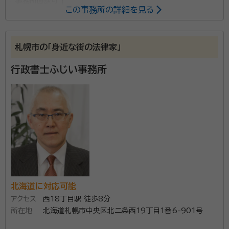
事務所面談可
この事務所の詳細を見る
所属する専門家：
伊藤 祐一（イトウ ユウイチ）
行政書士・相続知財鑑定士
札幌市の「身近な街の法律家」
経歴：
北海道上川郡下川町（スキージャンプ選手多数活躍）にて出生。郵
便局勤務の傍ら夜間大学経済学部卒、会社等管理職（人事・労務・総務・業
行政書士ふじい事務所
務管理・経営管理等）を歴任。定年退職後、社会貢献を目指し行政書士登
録・開業。
当事務所は、年間30から40件の遺言や相続の依頼を
引き受けている実績豊富な事務所です。 また、自身の経
験から高齢者への対応や相続での大変さを実感してお
り、相談者の気持ちや実情まで踏まえた丁寧なサポート
をしています。 土日相談や電話相談、メール受付など、
資格等：
行政書士・相続知財鑑定士
相談者の事情に配慮したきめ細かな対応をしておりま
所属団体：
北海道行政書士会
す。相続でお悩みの際には気軽に相談ください。
北海道に対応可能
アクセス
西18丁目駅 徒歩8分
所在地
北海道札幌市中央区北二条西19丁目1番6-901号