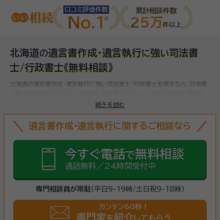
口コミ評価件数
累計相談件数
No.1
25万
件以上
北海道
遺言書作成・遺言執行
強
司法書
の
に
い
士/行政書士
《無料相談》
北海道の遺言書作成・遺言執行に強い司法書士/行政書士を探すなら、日本最
大級の相続専門サイト【いい相続】にお任せください。
大島英行政書士事務所、
など
北海道で対応可能な遺言書作成・遺言執行に強い司法書士/行政書士をお
続きを読む
探しいただけます。
遺言書作成・遺言執行に関するご相談なら
今すぐ電話
無料相談
で
通話無料／24時間受付中
専門相談員が常駐
（平日9-19時/土日祝9-18時）
カンタン60秒！
専門家
紹介
を
してもらう