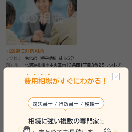
M&Aコンサル会社を経て独立
ご相談者様のお気持ちに沿ってご相談に対応したい。そ
の想いからジェントルマンをイメージした所名で開業さ
せていただいております。
所属団体：
北海道行政書士会
北海道に対応可能
アクセス
南北線 幌平橋駅 徒歩5分
所在地
北海道札幌市中央区南１３条西１丁目３番２５ アスレチッ
クパレス６１１号
\「いい相続」にてご相談を承ります/
費
用
相
場
がすぐにわかる！
phone
お電話でのご相談
無料
司法書士 / 行政書士 / 税理士
mail
Web相談も受付中
無料
相続に強い複数の専門家
に
対応業務：
遺言書 / 遺産分割 / 相続財産調査 / 相続手続き /