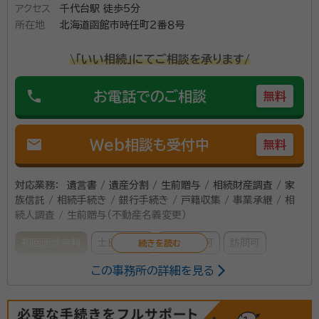
アクセス
千代台駅 徒歩5分
行政書士法人高橋事務所 （髙橋國夫行政書士事務所）の
所在地
北海道函館市時任町２番８号
代表・髙橋國夫です。 行政書士法人高橋事務所のある室
蘭市は北海道のなかでも小さな町。それゆえ行政書士と
\「いい相続」にてご相談を承ります/
しての業務は多岐にわたります。 建設業許可申請、自動
車登録、車庫証明、産業廃棄物関係のほか、相続や遺言
phone
お電話でのご相談
無料
所属団体：
北海道行政書士会
と幅広く受託。まさに「街の頼れる法律家」として日々活
動しております。 行政書士法人高橋事務所は、室蘭駅か
mail
Web相談も受付中
無料
ら徒歩8分程度の便利なところにあります。 相手の立場
に立って親身に相談をモットーに接客していますので、
室蘭で「遺産相続について相談できる人がいない…」と
対応業務：
遺言書 / 遺産分割 / 生前贈与 / 相続財産調査 / 家
族信託 / 相続手続き / 銀行手続き / 戸籍収集 / 事業承継 / 相
お悩みならぜひ一度ご相談ください。
続人調査 / 生前贈与（不動産名義変更）
初回面談無料
土日相談可
電話相談可
訪問可
この事務所の詳細を見る
事務所面談可
オンライン面談可
所属する専門家：