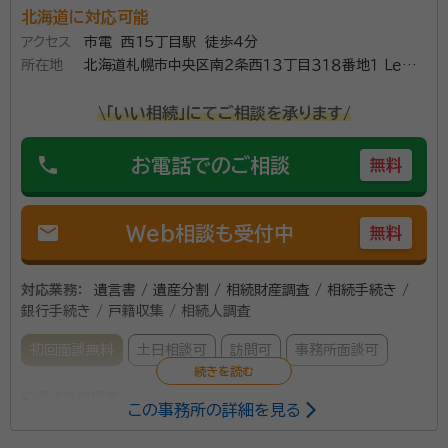
北海道に対応可能
アクセス
市電 西15丁目駅 徒歩4分
所在地
北海道札幌市中央区南２条西１３丁目３１８番地１ ＬｅＣｉｅ
ｌ大通６０３号室
\「いい相続」にてご相談を承ります/
phone
お電話でのご相談
無料
mail
Web相談も受付中
無料
対応業務：
遺言書 / 遺産分割 / 相続財産調査 / 相続手続き /
銀行手続き / 戸籍収集 / 相続人調査
初回面談無料
土日相談可
訪問可
事務所面談可
所属する専門家：
この事務所の詳細を見る
笹岡 強士（ささおか つよし）
行政書士