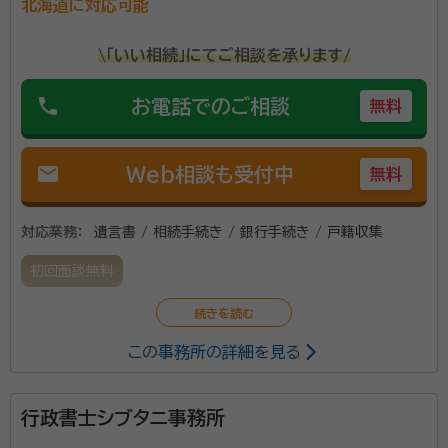
北海道に対応可能
\「いい相続」にてご相談を承ります/
phone
お電話でのご相談
無料
mail
Web相談も受付中
無料
対応業務：
遺言書 / 相続手続き / 銀行手続き / 戸籍収集
初回面談無料
この事務所の詳細を見る
行政書士シブタニ事務所