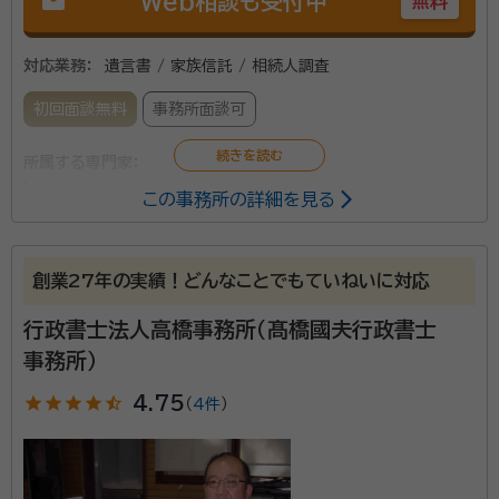
mail
Web相談も受付中
無料
対応業務：
遺言書 / 家族信託 / 相続人調査
初回面談無料
事務所面談可
所属する専門家：
この事務所の詳細を見る
安藤 篤幸（あんどう あつゆき）
行政書士
行政書士安藤あつゆき事務所は、『全世代型』『人それぞ
創業27年の実績！どんなことでもていねいに対応
れ』『オーダーメイド』を特徴とする、生前対策（終活）に強
行政書士法人高橋事務所（髙橋國夫行政書士
い行政書士事務所です。 「終活＝高齢者向け」という常
事務所）
識をくつがえし、どの世代にも（＝全世代型）、その人に
合った対策（＝人それぞれ）を、一人ひとりに（＝オーダ
star
star
star
star
star_half
4.75
（
4件
）
資格等：
行政書士
ーメイド）提案いたします。 前もって生前対策を行い、穏
所属団体：
北海道行政書士会
やかな老後を迎えませんか？ 安心できる日常のため、
お客さまに寄り添ったサポートを約束いたします。