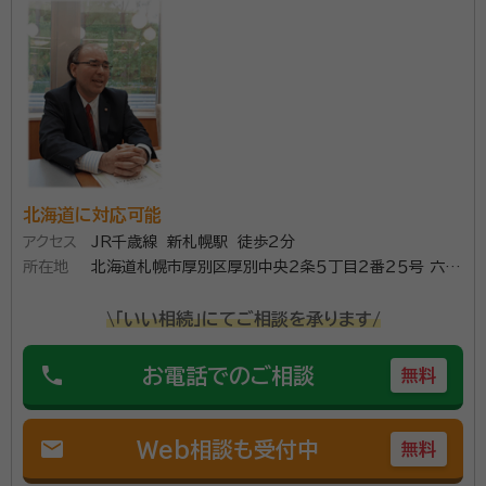
北海道に対応可能
アクセス
JR千歳線 新札幌駅 徒歩2分
所在地
北海道札幌市厚別区厚別中央２条５丁目２番２５号 六興
ビル６０９号室
\「いい相続」にてご相談を承ります/
phone
お電話でのご相談
無料
mail
Web相談も受付中
無料