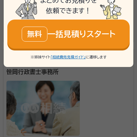
まとめてお見積りを
銀行手続き / 戸籍収集 / 相続人調査
依頼できます！
初回面談無料
訪問可
事務所面談可
一括見積りスタート
所属する専門家：
無料
この事務所の詳細を見る
大和田 義真（おおわだ よしちか）
行政書士
資格等：
行政書士
※姉妹サイト
「相続費用見積ガイド」
に遷移します
遺言・相続など、お困りごとは笹岡行政書士事務所へ
所属団体：
北海道行政書士会
笹岡行政書士事務所