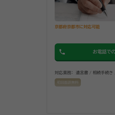
京都府京都市に対応可能
phone
お電話で
対応業務：
遺言書 / 相続手続き 
初回面談無料