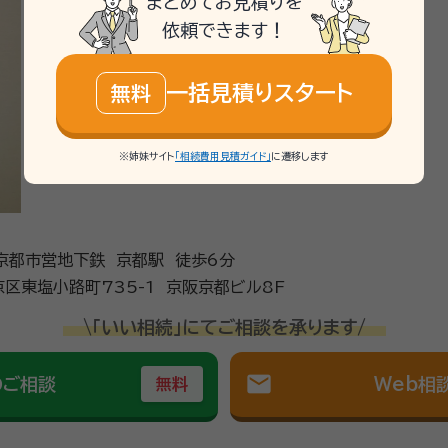
まとめてお見積りを
や相続についてもご相談に乗っていただけました。また、今後相続や困り
依頼できます！
一括見積りスタート
無料
続手続きに関するご相談全般をお受けしております。 相続開始からはじ
きます。
※姉妹サイト
「相続費用見積ガイド」
に遷移します
・京都市営地下鉄 京都駅 徒歩6分
区東塩小路町735-1 京阪京都ビル8F
\「いい相続」にてご相談を承ります/
mail
のご相談
Web相
無料