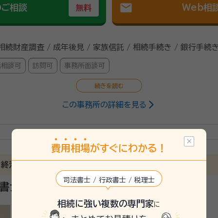
mail
のご相談
Web相
無料
 相続財産調査 / 成年後見 / 家族信託 / 相続手続き / 銀行手続き
話相談可
訪問可
事務所面談可
この事務所の詳細を見る
行政書士
法学部卒。25年間の広告会社勤務を経て独立。 株式会社エヌズファクトリ
プライアンスの整備・強化など幅広く企業の支援に取り組む。 2012年
パークである京都リサーチパーク内に2019年3月「行政書士 ヒロ中村法
費
用
相
場
がすぐにわかる！
、終活が専門です
25/7
司法書士 / 行政書士 / 税理士
政書士三上隆事務所
をしていただきました。高齢の父にもとても分かりやすいご説明でした。
相続に強い複数の専門家
に