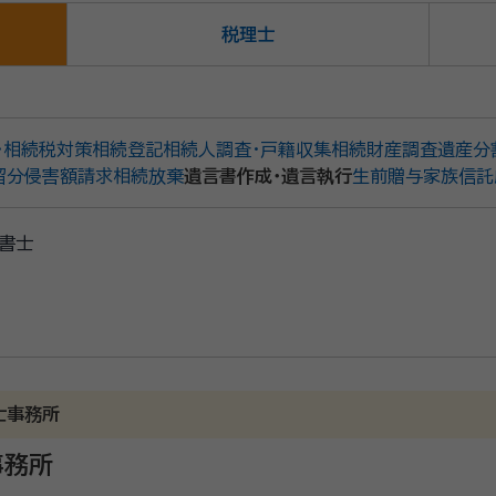
税理士
・相続税対策
相続登記
相続人調査・戸籍収集
相続財産調査
遺産分
留分侵害額請求
相続放棄
遺言書作成・遺言執行
生前贈与
家族信託
書士
士事務所
事務所