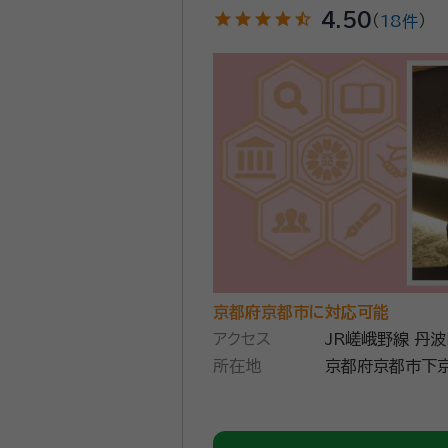
star
star
star
star
star_half
4.50
（
18件
）
京都府京都市に対応可能
アクセス
JR嵯峨野線 丹
所在地
京都府京都市下京区中堂寺粟
Ｐ ＢＩＺ ＮＥＸＴ