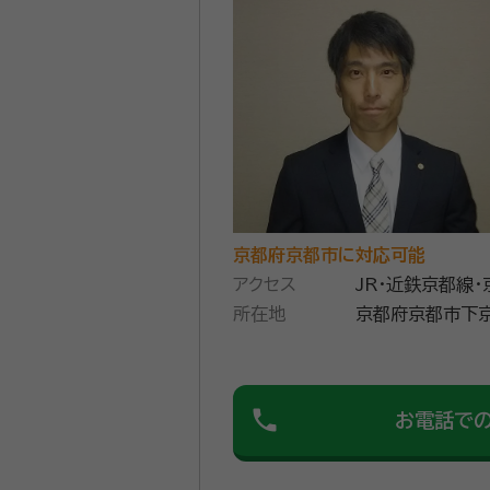
依頼とは直接関係のない土地の売買
良い関係ができたと思っています
遺言書の作成や遺産分割協議等、相
めるためのお手伝いをさせていただ
資格等：
行政書士
所属団体：
京都府行政書士会
京都府京都市に対応可能
アクセス
JR・近鉄京都線
所在地
京都府京都市下京
phone
お電話で