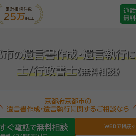
累計相談件数
通話
25万
無料
件以上
都市
遺言書作成・遺言執行
の
に
士/行政書士
《無料相談》
京都府京都市の
遺言書作成・遺言執行に関するご相談なら
すぐ電話
無料相談
WEBで相談
で