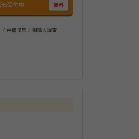
談も受付中
無料
 / 戸籍収集 / 相続人調査
ーを設立し、代表取締役就任。 広告や
に行政書士試験合格。個人情報保護士
務事務所」を開設。