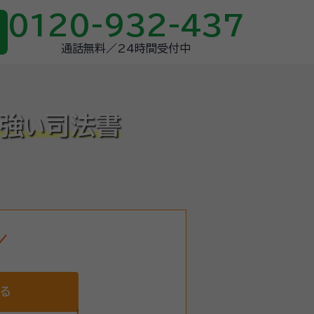
0120-932-437
通話無料／24時間受付中
強
司法書
い
する