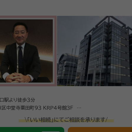
波口駅より徒歩３分
田町９３ ＫＲＰ４号館３Ｆ ＫＲ
内
\「いい相続」にてご相談を承ります/