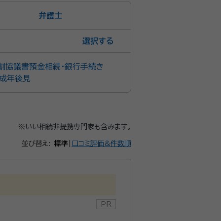
弁護士
選択
割協議書
預金相続・銀行手続き
成年後見
※いい相続非提携専門家も含みます。
並び替え:
標準
|
口コミ評価&件数順