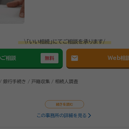
\「いい相続」にてご相談を承ります/
mail
のご相談
Web相
無料
/ 銀行手続き / 戸籍収集 / 相続人調査
この事務所の詳細を見る