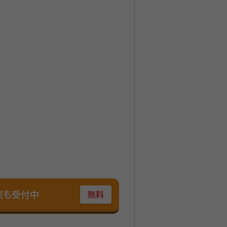
ごとがあった場合に、ご相談できる
まる一連の手続きを有効かつ円滑に進
談も受付中
無料