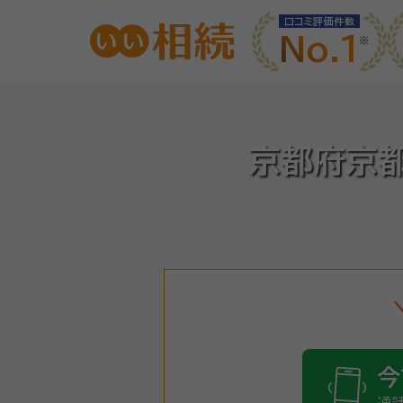
口コミ評価件数
No.1
京都府京
今