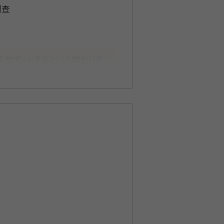
調査
をサポートするという関わり方
身の死後のお世話」についても、
することが可能です。