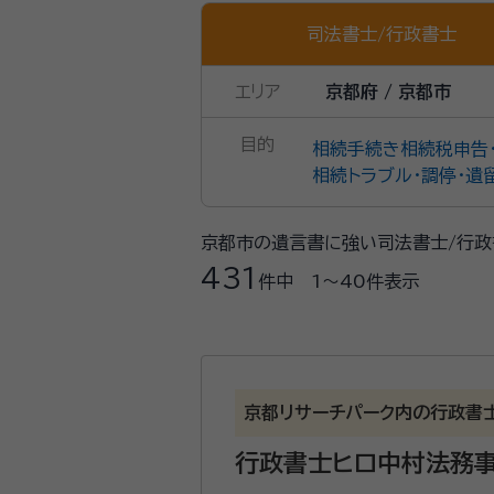
司法書士
/
行政書士
エリア
京都府 / 京都市
目的
相続手続き
相続税申告
相続トラブル・調停・遺
京都市の遺言書に強い司法書士/行政
431
件中
1〜40
件表示
京都リサーチパーク内の行政書
行政書士ヒロ中村法務