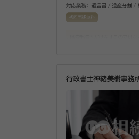
対応業務：
遺言書 / 遺産分割 /
初回面談無料
相続手続きだけをするのではな
で、円満な相続のお手伝いをして
ご相談いただけます。 ご予約で
資格等：
行政書士
行政書士神緒美樹事務