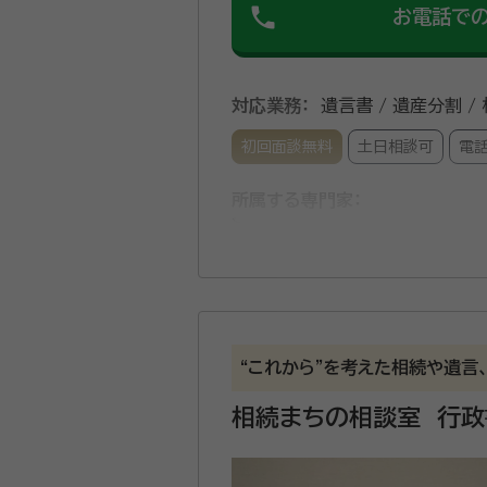
phone
お電話で
対応業務：
遺言書 / 遺産分割 /
初回面談無料
土日相談可
電
所属する専門家：
中村 博之（なかむら ひろゆき）
経歴：
1963年生まれ。同志社大学
販売促進を中心に、ガバナンスやコン
認定。 全国初の民間運営のリサーチ
事務所口コミ（抜粋）：
“これから”を考えた相続や遺言
account_circle
満足度 4.0
ご利用時期：20
相続まちの相談室 行
面談の感想
自宅まで来ていただき、無料で面談
契約後の感想