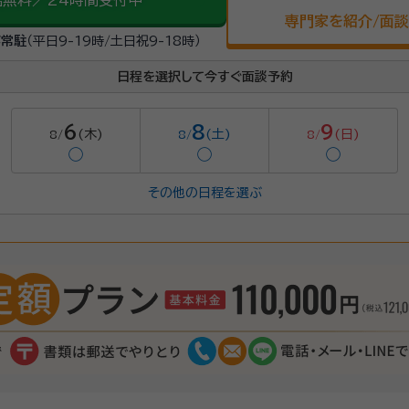
話無料／24時間受付中
専門家を紹介/面
が常駐
（平日9-19時/土日祝9-18時）
日程を選択して今すぐ面談予約
6
8
9
(木)
(土)
(日)
8/
8/
8/
◯
◯
◯
その他の日程を選ぶ