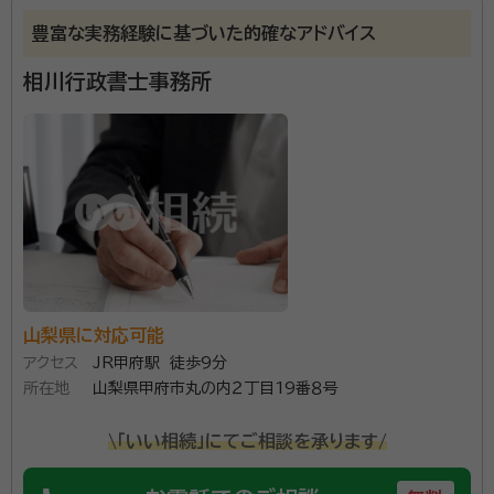
住吉 寿夫（スミヨシ トシオ）
行政書士、司法書士、宅地建物取引士
豊富な実務経験に基づいた的確なアドバイス
事務所口コミ（抜粋）：
相川行政書士事務所
account_circle
満足度 5.0
ご利用時期：2025/5
面談の感想
面談をしていただいて、おおよそのどのくらいの金額になりそうかや、今
後の相続についての流れを詳しく説明していただいたので依頼すること
に決めました。
契約後の感想
まだ、契約後財産調査中の依頼中で大きなやり取りはまだ行なっていな
いので契約後の感想はまだ分かりません。
相続手続きは、とにかく精神力を使います。 土地建物・
山梨県に対応可能
預貯金・車などの手続き・・・ 忙しい日々の中、考えただ
アクセス
JR甲府駅 徒歩9分
けで憂鬱になることさえあります。 そんな時は、住吉寿
所在地
山梨県甲府市丸の内２丁目19番８号
夫司法書士・行政書士事務所に依頼してください。 各種
機関へ対する手続きを相続人様に代わって、お手続きし
\「いい相続」にてご相談を承ります/
資格等：
行政書士、司法書士、宅地建物取引士
ます。 ご費用は、わかりやすく相続財産からの算出に
所属団体：
山梨県司法書士会、行政書士会