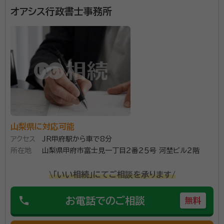
オアシス行政書士事務所
山梨県に対応可能
アクセス
JR甲府駅から車で8分
所在地
山梨県甲府市富士見一丁目２番２５号 河埜ビル２階
\「いい相続」にてご相談を承ります/
phone
お電話でのご相談
無料