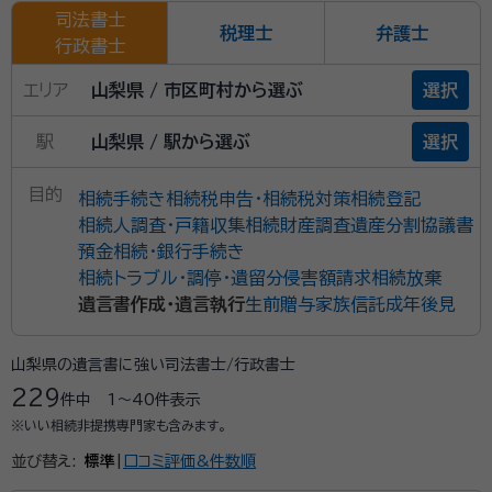
司法書士
税理士
弁護士
行政書士
エリア
山梨県 / 市区町村から選ぶ
選択
駅
山梨県 / 駅から選ぶ
選択
目的
相続手続き
相続税申告・相続税対策
相続登記
相続人調査・戸籍収集
相続財産調査
遺産分割協議書
預金相続・銀行手続き
相続トラブル・調停・遺留分侵害額請求
相続放棄
遺言書作成・遺言執行
生前贈与
家族信託
成年後見
山梨県の遺言書に強い司法書士/行政書士
229
件中
1〜40
件表示
※いい相続非提携専門家も含みます。
並び替え:
標準
|
口コミ評価&件数順