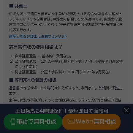
弁護士
相続人同士で遺産分割をめぐる争いが想定される場合や遺言の内容がト
ラブルになりそうな場合は、弁護士に依頼するのが適切です。弁護士は遺
言書作成のサポートだけでなく、将来的な遺留分侵害請求や紛争解決にも
対応できます。
遺産分割を弁護士に依頼するメリット
遺言書作成の費用相場は？
自筆証書遺言 … 基本的に費用なし。
公正証書遺言 …公証人手数料（数万円〜数十万円、不動産や財産の額
によって変動）
秘密証書遺言 …公証人手数料11,000円（2025年9月現在）
専門家への報酬の相場
遺言書の作成サポートを専門家に依頼すると、専門家に払う報酬が発生し
ます。
案件の状況や事務所によって金額は異なり、5万～50万円と幅広い価格
帯となっています。これは文案だけを依頼する場合や、個別事情によって
土日祝も24時間受付！最短即日で面談可
追加費用が発生する場合など様々なケースがあるためにこのように広い
価格帯となっていると考えられます。
電話で無料相談
Web
無料相談
で
「せっかく遺言書を残したのに無効だった」という事態は避けたいもので
す。費用をかけてでも、トラブルを防ぎたい場合は専門家への依頼が安心