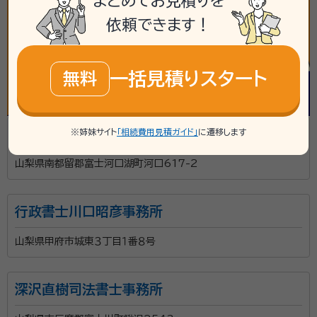
まとめてお見積りを
依頼できます！
一括見積りスタート
無料
中田進司法書士事務所
※姉妹サイト
「相続費用見積ガイド」
に遷移します
山梨県南都留郡富士河口湖町河口617-2
行政書士川口昭彦事務所
山梨県甲府市城東３丁目１番８号
深沢直樹司法書士事務所