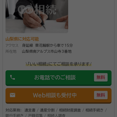
資格等：
行政書士
談料を気にすることなく、なんでもお気軽にご相談くだ
所属団体：
山梨県行政書士会
さい。
山梨県に対応可能
アクセス
身延線 東花輪駅から車で15分
所在地
山梨県南アルプス市山寺3番地
\「いい相続」にてご相談を承ります/
phone
お電話でのご相談
無料
mail
Web相談も受付中
無料
対応業務：
遺言書 / 遺産分割 / 相続財産調査 / 相続手続き /
銀行手続き / 戸籍収集 / 相続人調査