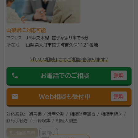
山梨県に対応可能
アクセス
JR中央本線 笹子駅より車で5分
所在地
山梨県大月市笹子町吉久保１１２１番地
\「いい相続」にてご相談を承ります/
phone
お電話でのご相談
無料
mail
Web相談も受付中
無料
対応業務：
遺言書 / 遺産分割 / 相続財産調査 / 相続手続き /
銀行手続き / 戸籍収集 / 相続人調査
初回面談無料
訪問可