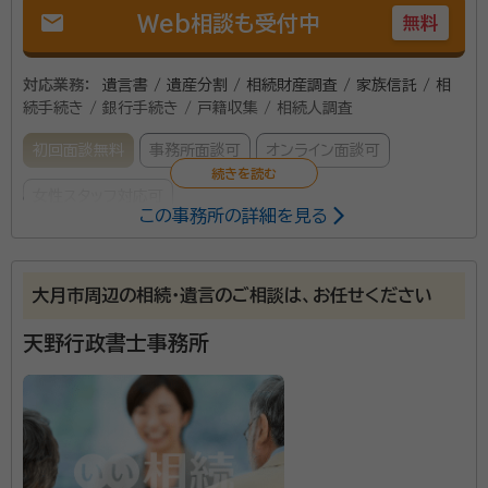
mail
Web相談も受付中
無料
対応業務：
遺言書 / 遺産分割 / 相続財産調査 / 家族信託 / 相
続手続き / 銀行手続き / 戸籍収集 / 相続人調査
初回面談無料
事務所面談可
オンライン面談可
女性スタッフ対応可
この事務所の詳細を見る
所属する専門家：
小林 寛子（こばやし ひろこ）
行政書士
大月市周辺の相続・遺言のご相談は、お任せください
資格等：
行政書士
天野行政書士事務所
所属団体：
山梨県行政書士会