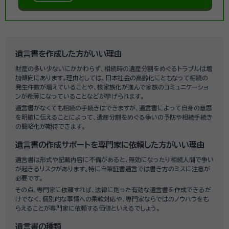
遺言書を作成した方がいい理由
財産の多い少ないにかかわらず、相続時の遺産分割をめぐるトラブルは増
加傾向にあります。理由としては、日本社会の高齢化にともなって相続の
発生件数が増えていることや、核家族化が進んで家族のコミュニケーショ
ンが希薄になっていることなどが挙げられます。
遺言書がなくても相続の手続きはできますが、遺言書によって自身の意思
を明確に伝えることによって、遺産分割をめぐる争いの予防や相続手続き
の簡略化が期待できます。
遺言書の作成サポートを専門家に依頼した方がいい理由
遺言書は形式や記載内容に不備があると、無効になったり相続人間で争い
が起きるリスクがあります。特に自筆証書遺言では書き方のミスに注意が
必要です。
その点、専門家に依頼すれば、法律に則った有効な遺言書を作成できるだ
けでなく、個別的な事情への柔軟対応や、専門家ならではのノウハウをも
らえることが専門家に依頼する価値といえるでしょう。
遺言書の種類