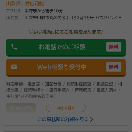
山梨県に対応可能
アクセス
甲府駅から徒歩10分
所在地
山梨県甲府市丸の内３丁目３２番１５号 パウゼビル１Ｆ
\「いい相続」にてご相談を承ります/
phone
お電話でのご相談
無料
mail
Web相談も受付中
無料
対応業務：
遺言書 / 遺産分割 / 相続財産調査 / 相続登記 / 相
続放棄 / 相続手続き / 銀行手続き / 戸籍収集 / 相続人調査 /
生前贈与（不動産名義変更）
初回面談無料
この事務所の詳細を見る
所属する専門家：