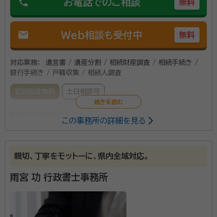
phone
お電話でのご相談
無料
て、お見積りいたします。 概算の金額が知りたい方は、
お気軽にお問い合わせください。
mail
Web相談も受付中
無料
対応業務：
遺言書 / 遺産分割 / 相続財産調査 / 相続手続き /
銀行手続き / 戸籍収集 / 相続人調査
初回面談無料
土日相談可
所属する専門家：
この事務所の詳細を見る
相川芳克（アイカワ ヨシカツ）
行政書士
親切、丁寧をモットーに、県内全域対応。
当事務所は、主に遺産相続や遺言作成など相続遺言手
続きのサポートを行っております。 お忙しい社会人の方
雨宮 功 行政書士事務所
もお気軽に相談できるよう土日も含め業務に対応させ
て頂いております。また、当事務所では初回の相談料
(相談のみの場合は有料)はいただいておりません。 相