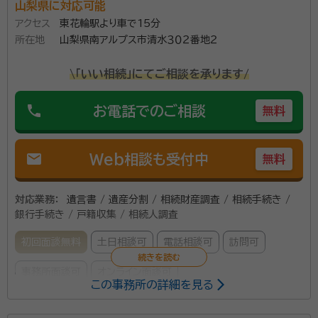
山梨県に対応可能
アクセス
東花輪駅より車で15分
所在地
山梨県南アルプス市清水３０２番地２
\「いい相続」にてご相談を承ります/
phone
お電話でのご相談
無料
mail
Web相談も受付中
無料
対応業務：
遺言書 / 遺産分割 / 相続財産調査 / 相続手続き /
銀行手続き / 戸籍収集 / 相続人調査
初回面談無料
土日相談可
電話相談可
訪問可
事務所面談可
オンライン面談可
この事務所の詳細を見る
所属する専門家：