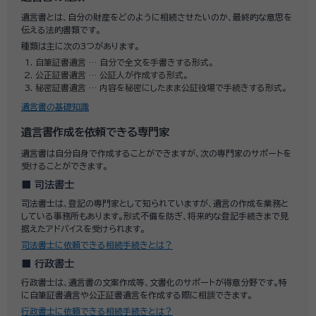
遺言書とは、自分の財産をどのように相続させたいのか、最終的な意思を
伝える法的書類です。
種類は主に次の3つがあります。
自筆証書遺言 … 自分で全文を手書きする形式。
公正証書遺言 … 公証人が作成する形式。
秘密証書遺言 … 内容を秘密にしたまま公証役場で手続きする形式。
遺言書の基礎知識
遺言書作成を依頼できる専門家
遺言書は自分自身で作成することができますが、次の専門家のサポートを
受けることができます。
司法書士
司法書士は、登記の専門家として知られていますが、遺言の作成を業務と
している事務所もあります。形式不備を防ぎ、将来的な登記手続きまで見
据えたアドバイスを受けられます。
司法書士に依頼できる相続手続きとは？
行政書士
行政書士は、遺言書の文案作成等、文書化のサポートが得意分野です。特
に自筆証書遺言や公正証書遺言を作成する際に相談できます。
行政書士に依頼できる相続手続きとは？