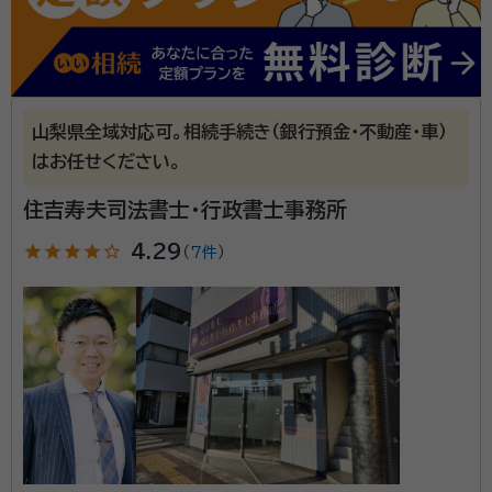
割協議書の作成等、行政書士が対応できる部分は弊所
資格等：
行政書士
にて書類作成をさせていただき、不動産の相続登記や
所属団体：
山梨県行政書士会
相続税の申告が発生する場合には、提携している司法書
士事務所や税理士事務所を責任をもってご紹介いたし
山梨県全域対応可。相続手続き（銀行預金・不動産・車）
ます。まずはお気軽にお問い合わせください。
はお任せください。
住吉寿夫司法書士・行政書士事務所
star
star
star
star
star_outline
4.29
（
7件
）