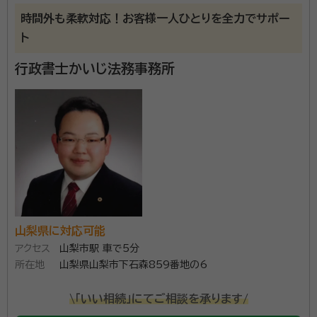
大木 進（オオギ ススム）
行政書士
時間外も柔軟対応！お客様一人ひとりを全力でサポー
経歴：
東北大学卒、各士業事務所の事務員経験が複数あり
ト
事務所口コミ（抜粋）：
行政書士かいじ法務事務所
account_circle
満足度 5.0
ご利用時期：2026/4
面談の感想
初めての相談だったので難しいことはよくわかりませんが、内容につい
て丁寧に教えていただいたと思いました。
契約後の感想
こちらの状況などを配慮していただき、スムーズにお話を進めていただ
けたと思います。
１００人を超える相続無料相談を行い、多数の満足のお
山梨県に対応可能
声を頂いております。 相続を主力業務としており、山梨
アクセス
山梨市駅 車で5分
県内全域対応いたします。電話受付は毎日１９時まで可
所在地
山梨県山梨市下石森859番地の6
能です。 簡単シンプルなお手続から複雑なお手続きま
で、ぜひお声かけください。 財産の分割をまとめた遺産
\「いい相続」にてご相談を承ります/
資格等：
行政書士
分割協議書の作成はもちろん、遺言等、相続手続きに関