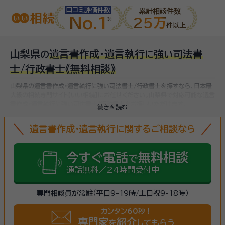
口コミ評価件数
累計相談件数
No.1
25万
件以上
山梨県
遺言書作成・遺言執行
強
司法書
の
に
い
士/行政書士
《無料相談》
山梨県の遺言書作成・遺言執行に強い司法書士/行政書士を探すなら、日本最
大級の相続専門サイト【いい相続】にお任せください。
山梨県で対応可能な遺言
書作成・遺言執行に強い司法書士/行政書士をお探しいただけます。
続きを読む
遺言書作成・遺言執行に関するご相談なら
今すぐ電話
無料相談
で
通話無料／24時間受付中
専門相談員が常駐
（平日9-19時/土日祝9-18時）
カンタン60秒！
専門家
紹介
を
してもらう