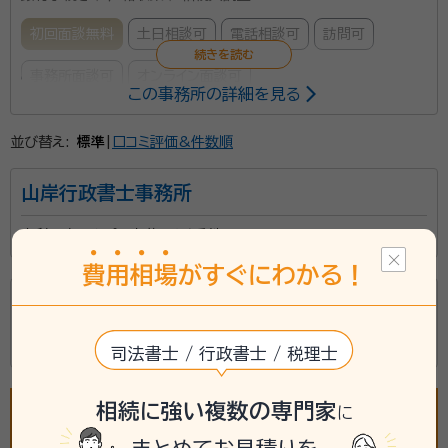
初回面談無料
土日相談可
電話相談可
訪問可
事務所面談可
オンライン面談可
この事務所の詳細を見る
当事務所では、戸籍収集から、相続人調査、遺産分割協
並び替え:
標準
|
口コミ評価&件数順
議書の作成、法定相続情報一覧図の作成、受領など、相
山岸行政書士事務所
続に関する各種業務をサポートしております。 「何から
始めれば良いの？」という方にも、わかりやすく丁寧に
山梨県南アルプス市藤田２６番地７
対応いたします。 お気軽にご相談ください。
資格等：
行政書士
費
用
相
場
がすぐにわかる！
所属団体：
山梨県行政書士会
山田亮一行政書士事務所
山梨県山梨市上岩下５６７番地１
司法書士 / 行政書士 / 税理士
相続に強い複数の専門家
に