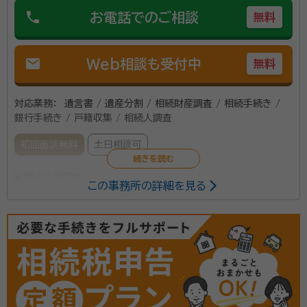
所属団体：
山梨県行政書士会
phone
お電話でのご相談
わることならすべて承ります。
無料
mail
Web相談も受付中
無料
対応業務：
遺言書 / 遺産分割 / 相続財産調査 / 相続手続き /
銀行手続き / 戸籍収集 / 相続人調査
初回面談無料
土日相談可
所属する専門家：
この事務所の詳細を見る
若月 幹雄（ワカツキ ミキオ）
行政書士
「相続って週刊誌等の特集で読んだことはあったが、実
際に自分で手続しなくてはならないとなると何をどうし
てよいかわからない」といったお声をよく頂戴いたしま
す。 相続に必要な法定相続情報一覧図の作成や遺産分