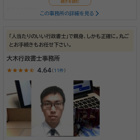
所属する専門家：
この事務所の詳細を見る
天野 文路（あまの ふみみち）
行政書士
「人当たりのいい行政書士」で親身、しかも正確に。丸ご
遺産分割協議書の作成や戸籍収集など、煩雑な相続手
とお手続きもお任せ下さい。
続きのお手伝いをいたします。お気軽にご相談くださ
い。
大木行政書士事務所
star
star
star
star
star_half
4.64
資格等：
行政書士
（
11件
）
所属団体：
山梨県行政書士会