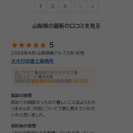
1
2
3
›
»
山梨県の最新の口コミを見る
star
star
star
star
star
5
2026年4月
/
山梨県南アルプス市
/
女性
大木行政書士事務所
話しやすさ
5
説明の分かりやすさ
5
対応スピード
4
価格
5
依頼内容
遺言書作成
依頼金額
約40万円
面談の感想
初めての相談だったので難しいことはよくわか
りませんが、内容について丁寧に教えていただ
いたと思いました。
契約後の感想