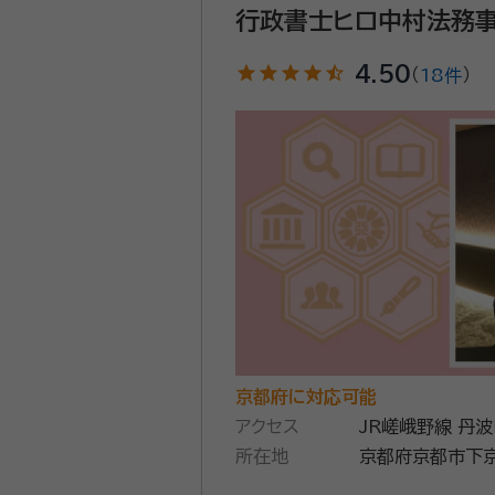
行政書士ヒロ中村法務
star
star
star
star
star_half
4.50
（
18件
）
京都府に対応可能
アクセス
JR嵯峨野線 丹
所在地
京都府京都市下京区中堂寺粟
Ｐ ＢＩＺ ＮＥＸＴ