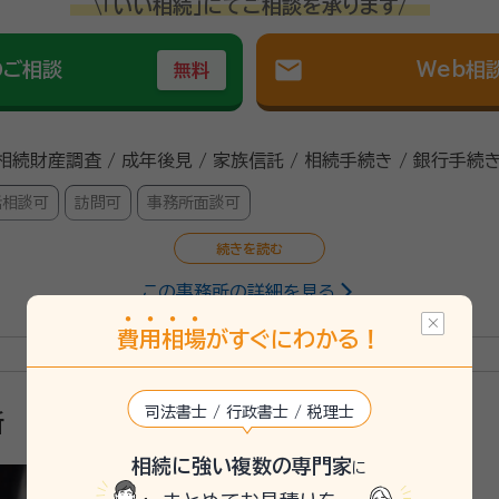
\「いい相続」にてご相談を承ります/
mail
のご相談
Web相
無料
 相続財産調査 / 成年後見 / 家族信託 / 相続手続き / 銀行手続き
話相談可
訪問可
事務所面談可
この事務所の詳細を見る
行政書士
法学部卒。25年間の広告会社勤務を経て独立。 株式会社エヌズファクトリ
費
用
相
場
がすぐにわかる！
プライアンスの整備・強化など幅広く企業の支援に取り組む。 2012年
パークである京都リサーチパーク内に2019年3月「行政書士 ヒロ中村法
司法書士 / 行政書士 / 税理士
所
25/7
相続に強い複数の専門家
に