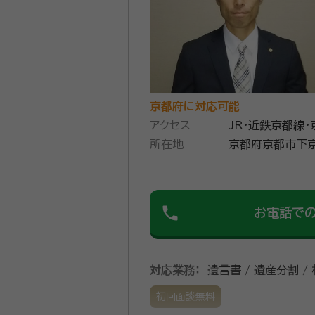
京都府に対応可能
アクセス
JR・近鉄京都線
所在地
京都府京都市下京
phone
お電話で
対応業務：
遺言書 / 遺産分割 /
初回面談無料