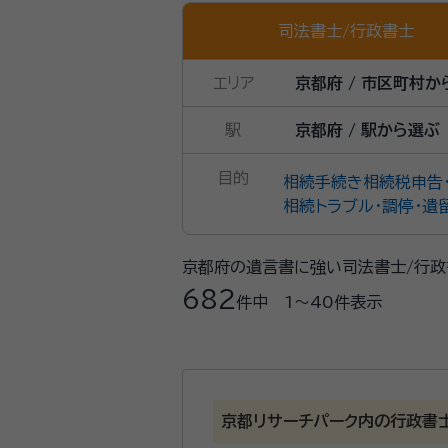
司法書士
/
行政書士
エリア
京都府 / 市区町村か
駅
京都府 / 駅から選ぶ
目的
相続手続き
相続税申告
相続トラブル・調停・遺
京都府の遺言書に強い司法書士/行政
682
件中
1〜40
件表示
京都リサーチパーク内の行政書