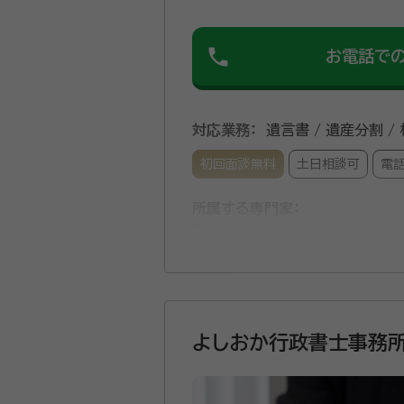
phone
お電話で
対応業務：
遺言書 / 遺産分割 /
初回面談無料
土日相談可
電
所属する専門家：
中村 博之（なかむら ひろゆき）
経歴：
1963年生まれ。同志社大学
販売促進を中心に、ガバナンスやコン
認定。 全国初の民間運営のリサーチ
事務所口コミ（抜粋）：
よしおか行政書士事務
account_circle
満足度 4.0
ご利用時期：20
面談の感想