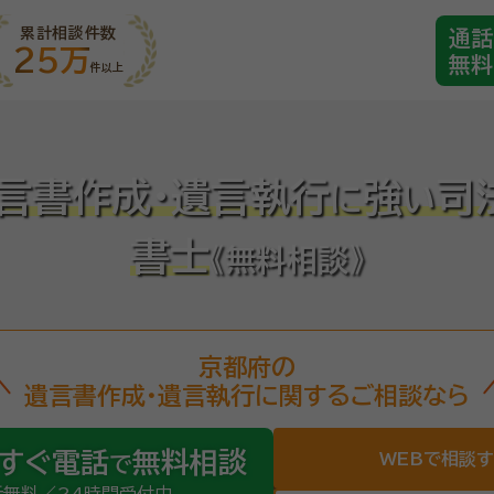
累計相談件数
通話
25万
無料
件以上
言書作成・遺言執行
強
司
に
い
書士
《無料相談》
京都府の
遺言書作成・遺言執行に関するご相談なら
すぐ電話
無料相談
WEBで相談
で