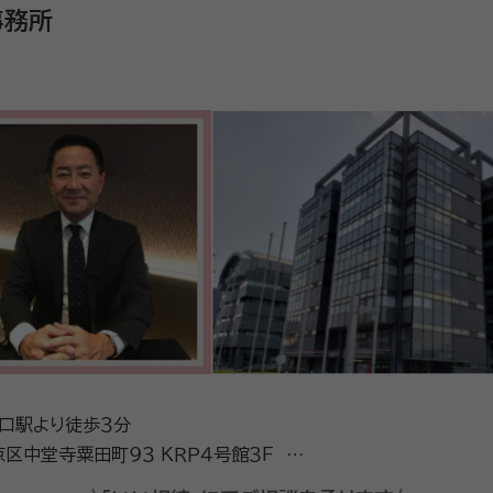
事務所
波口駅より徒歩３分
田町９３ ＫＲＰ４号館３Ｆ ＫＲ
内