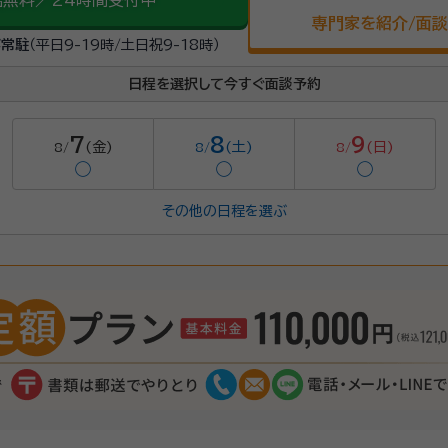
話無料／24時間受付中
専門家を紹介/面
が常駐
（平日9-19時/土日祝9-18時）
日程を選択して今すぐ面談予約
7
8
9
(金)
(土)
(日)
8/
8/
8/
◯
◯
◯
その他の日程を選ぶ