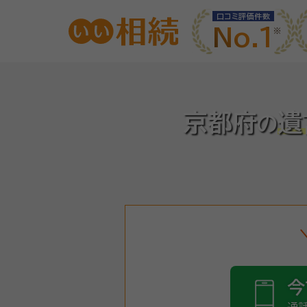
口コミ評価件数
No.1
京都府
遺
の
今