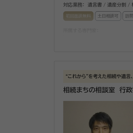
対応業務：
遺言書 / 遺産分割 /
初回面談無料
土日相談可
訪
所属する専門家：
吉岡 早映子（よしおか さえこ
資格等：
特定行政書士
所属団体：
京都府行政書士会
“これから”を考えた相続や遺言
相続まちの相談室 行