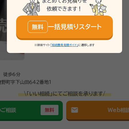
まとめてお見積りを
をしていただきました。高齢の父にもとても分かりやすいご説明でした。
依頼できます！
や相続についてもご相談に乗っていただけました。また、今後相続や困り
一括見積りスタート
無料
続手続きに関するご相談全般をお受けしております。 相続開始からはじ
※姉妹サイト
「相続費用見積ガイド」
に遷移します
きます。
 徒歩6分
野町字下山田６４２番地１
\「いい相続」にてご相談を承ります/
mail
のご相談
Web相
無料