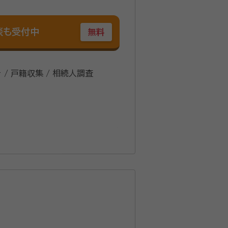
談も受付中
無料
 / 戸籍収集 / 相続人調査
ーを設立し、代表取締役就任。 広告や
に行政書士試験合格。個人情報保護士
務事務所」を開設。