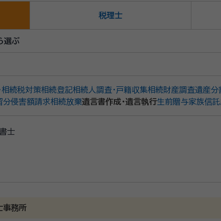
税理士
ら選ぶ
・相続税対策
相続登記
相続人調査・戸籍収集
相続財産調査
遺産分
留分侵害額請求
相続放棄
遺言書作成・遺言執行
生前贈与
家族信託
書士
士事務所