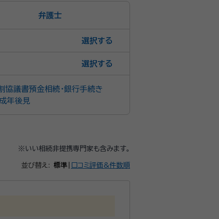
弁護士
選択
選択
割協議書
預金相続・銀行手続き
成年後見
※いい相続非提携専門家も含みます。
並び替え:
標準
|
口コミ評価&件数順