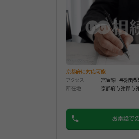
自宅まで来ていただき、無料で面談
契約後の感想
依頼とは直接関係のない土地の売買
良い関係ができたと思っています
遺言書の作成や遺産分割協議等、相
めるためのお手伝いをさせていただ
資格等：
行政書士
京都府に対応可能
所属団体：
京都府行政書士会
アクセス
宮豊線 与謝野駅
所在地
京都府与謝郡与謝
phone
お電話で