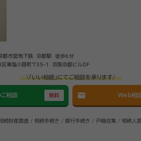
・京都市営地下鉄 京都駅 徒歩6分
区東塩小路町735-1 京阪京都ビル8F
\「いい相続」にてご相談を承ります/
mail
のご相談
Web相
無料
 相続財産調査 / 相続手続き / 銀行手続き / 戸籍収集 / 相続人