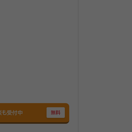
ごとがあった場合に、ご相談できる
まる一連の手続きを有効かつ円滑に進
談も受付中
無料