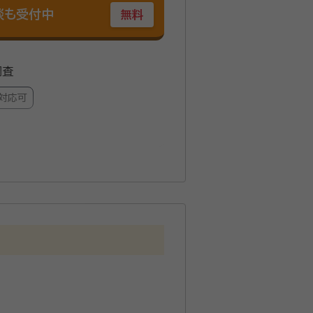
談も受付中
無料
調査
対応可
宗大本山総持寺 修行 平成23年3
経験） 平成30年9月 不動産会社
県青年会 会計 福島県行政書士会相
動産実務経験を積み、相続、遺