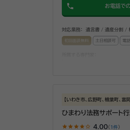
phone
お電話で
対応業務：
遺言書 / 遺産分割 /
初回面談無料
土日相談可
電
所属する専門家：
田中俊幸
行政書士・副住職・宅地
経歴：
平成18年3月 福島県立相馬
月 横浜市内の曹洞宗寺院勤務 平成
退職 平成30年10月 曹洞宗蒼龍
双支部監事
曹洞宗蒼龍寺内のお坊さん行政
【いわき市、広野町、楢葉町、富
言、不動産に関するコンサルティ
ひまわり法務サポート
資格等：
行政書士、宅地建物取引士
star
star
star
star
star_outline
4.00
（
1件
）
所属団体：
福島県行政書士会