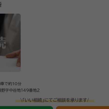
所
動車で約10分
野字中谷地１４９番地２
\「いい相続」にてご相談を承ります/