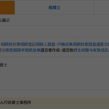
税理士
ら選ぶ
・相続税対策
相続登記
相続人調査・戸籍収集
相続財産調査
遺産分
留分侵害額請求
相続放棄
遺言書作成・遺言執行
生前贈与
家族信託
書士
さん行政書士事務所