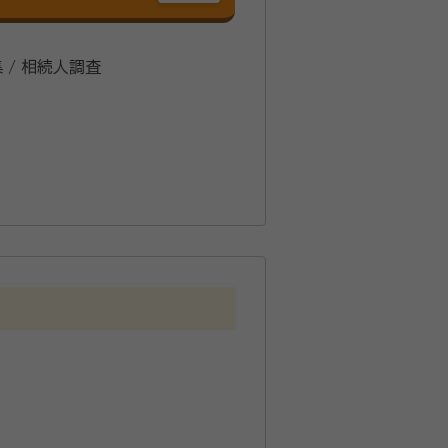
集 / 相続人調査
主任者資格、ファイナンシャルプラン
入退去の手続きや引越しのサポ
作成、相続情報一覧図の申請、
申告については専門の先生と連携