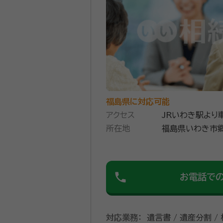
してトータルサポートいたしま
の行政手続きサポートもお任せ
資格等：
特定行政書士、申請取次
所属団体：
福島県行政書士会、一
福島県に対応可能
アクセス
JRいわき駅より
所在地
福島県いわき市郷
phone
お電話で
対応業務：
遺言書 / 遺産分割 /