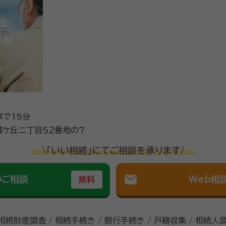
す。遺品整理や介護施設への入退去の手続きサポートに伴う不用
ください。任せてあんしんをモットーにしてお客様のご要望に応
及び出張封印資格者 宅地建物取引士、管理業務主任者資格、ファ
般社団法人コスモス成年後見サポートセンター
車で15分
ケ丘二丁目５２番地の７
\「いい相続」にてご相談を承ります/
mail
のご相談
Web相
無料
 相続財産調査 / 相続手続き / 銀行手続き / 戸籍収集 / 相続人