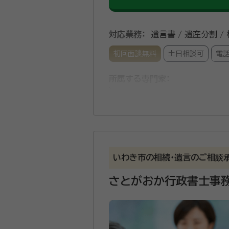
対応業務：
遺言書 / 遺産分割 /
初回面談無料
土日相談可
電
所属する専門家：
渡邊 勇人（わたなべ はやと）
ナー
事務所口コミ（抜粋）：
account_circle
満足度 4.0
ご利用時期：20
いわき市の相続・遺言のご相談
さとがおか行政書士事
遺言作成サポート、任意後見契
ート並びに、相続手続きとして
銀行口座の解約、証券口座の解