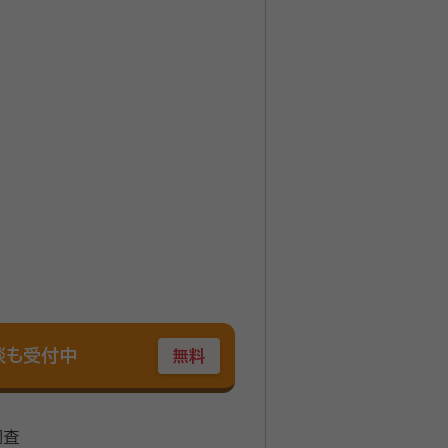
品の処分やお車の名義変更その他
えられる仕事をさせて頂きます。
イナンシャルプランナー
談も受付中
無料
調査