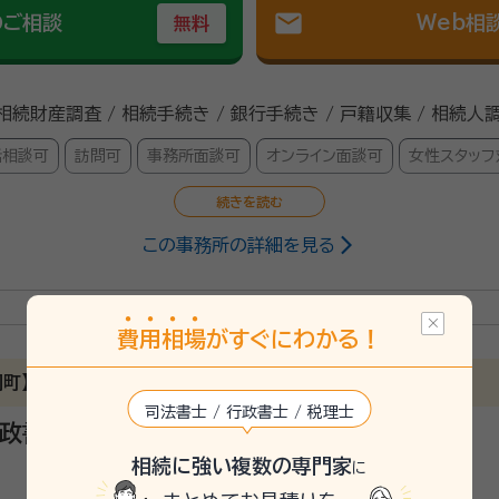
mail
のご相談
Web相
無料
 相続財産調査 / 相続手続き / 銀行手続き / 戸籍収集 / 相続人
話相談可
訪問可
事務所面談可
オンライン面談可
女性スタッフ
この事務所の詳細を見る
建物取引士・AFP
高校卒 平成22年3月 専修大学法学部法律学科卒 平成22年1月 曹洞
26年8月 不動産会社勤務（不動産調査・価格査定・不動産売買仲介業務を
寺副住職就任 平成30年11月 蒼龍寺内行政書士事務所開設 曹洞宗福島
費
用
相
場
がすぐにわかる！
書士事務所。 本山等で修行後、資格取得。東京の不動産会社で不
岡町】訪問面談可能、相続手続トータルサポート！
ングを得意とします。
司法書士 / 行政書士 / 税理士
行政書士渡邊勇人
、ファイナンシャルプランナー
相続に強い複数の専門家
に