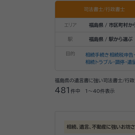
司法書士
/
行政書士
エリア
福島県 / 市区町村か
駅
福島県 / 駅から選ぶ
目的
相続手続き
相続税申告
相続トラブル・調停・遺
福島県の遺言書に強い司法書士/行政
481
件中
1〜40
件表示
相続、遺言、不動産に強いお坊