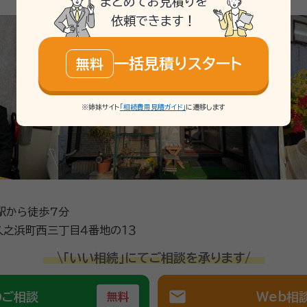
まとめてお見積りを
依頼できます！
一括見積りスタート
無料
※姉妹サイト
「相続費用見積ガイド」
に遷移します
駅から徒歩7分
之浜町西三丁目４番地の１３
\「いい相続」にてご相談を承ります/
mail
のご相談
Web相
無料