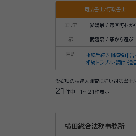
司法書士
/
行政書士
エリア
愛媛県 / 市区町村か
駅
愛媛県 / 駅から選ぶ
目的
相続手続き
相続税申告
相続トラブル・調停・遺
愛媛県の相続人調査に強い司法書士/
21
件中
1〜21
件表示
横田総合法務事務所