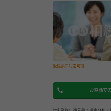
愛媛県に対応可能
phone
お電話で
対応業務：
遺言書 / 遺産分割 /