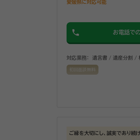
愛媛県に対応可能
phone
お電話で
対応業務：
遺言書 / 遺産分割 /
初回面談無料
ご縁を大切にし、誠実であり続け