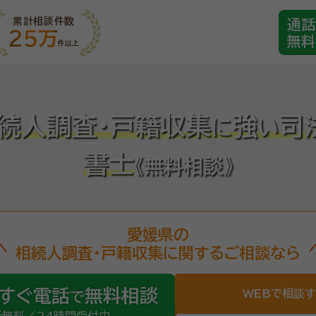
累計相談件数
通話
25万
無料
件以上
続人調査・戸籍収集
強
司
に
い
書士
《無料相談》
愛媛県の
相続人調査・戸籍収集に関するご相談なら
すぐ電話
無料相談
WEBで相談
で