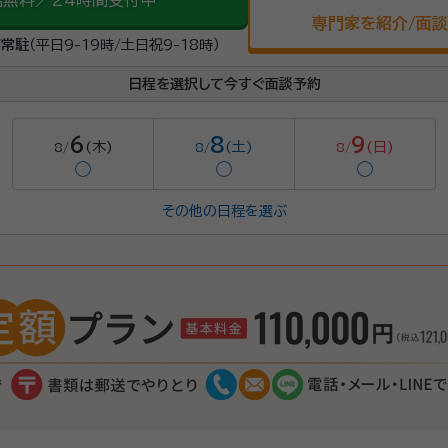
話無料／24時間受付中
専門家を紹介/面
が常駐
（平日9-19時/土日祝9-18時）
日程を選択して今すぐ面談予約
6
8
9
(木)
(土)
(日)
8/
8/
8/
◯
◯
◯
その他の日程を選ぶ