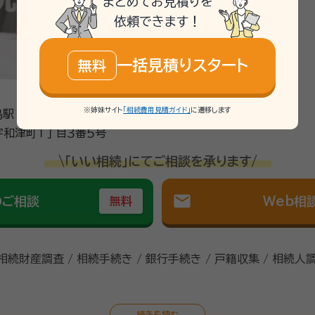
まとめてお見積りを
依頼できます！
一括見積りスタート
無料
※姉妹サイト
「相続費用見積ガイド」
に遷移します
島駅 徒歩20分
和津町１丁目３番５号
\「いい相続」にてご相談を承ります/
mail
のご相談
Web相
無料
 相続財産調査 / 相続手続き / 銀行手続き / 戸籍収集 / 相続人