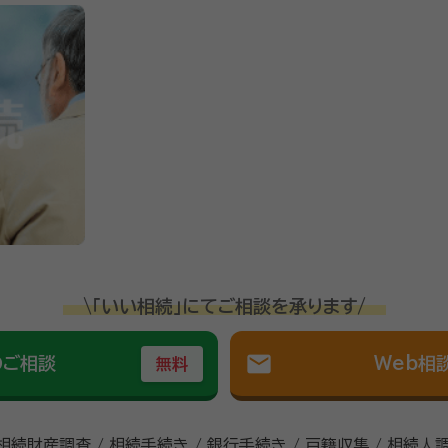
\「いい相続」にてご相談を承ります/
mail
のご相談
Web相
無料
 相続財産調査 / 相続手続き / 銀行手続き / 戸籍収集 / 相続人