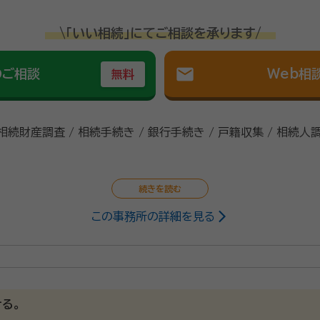
\「いい相続」にてご相談を承ります/
mail
のご相談
Web相
無料
 相続財産調査 / 相続手続き / 銀行手続き / 戸籍収集 / 相続人
この事務所の詳細を見る
る。