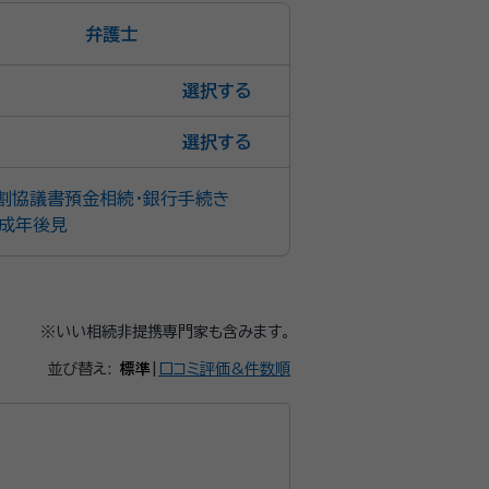
弁護士
選択
選択
割協議書
預金相続・銀行手続き
成年後見
※いい相続非提携専門家も含みます。
並び替え:
標準
|
口コミ評価&件数順