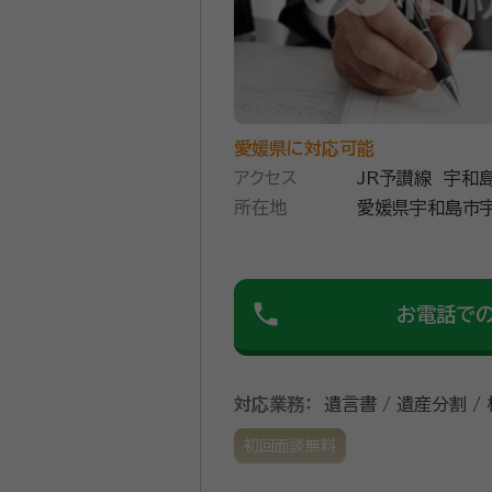
愛媛県に対応可能
アクセス
JR予讃線 宇和
所在地
愛媛県宇和島市宇
phone
お電話で
対応業務：
遺言書 / 遺産分割 /
初回面談無料