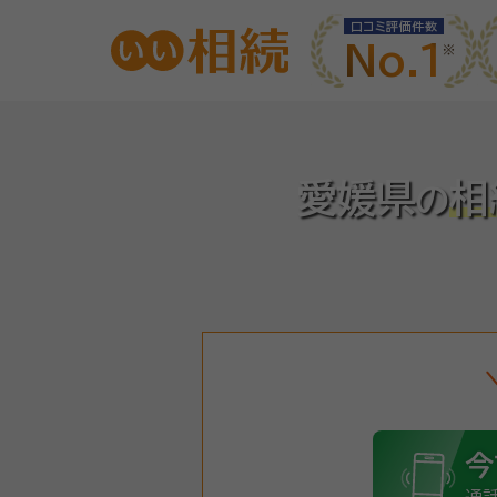
口コミ評価件数
No.1
愛媛県
相
の
今