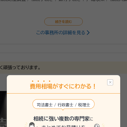
この事務所の詳細を見る
く頑張っております。
費
用
相
場
がすぐにわかる！
司法書士 / 行政書士 / 税理士
相続に強い複数の専門家
に