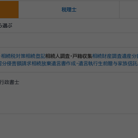
税理士
ら選ぶ
・相続税対策
相続登記
相続人調査・戸籍収集
相続財産調査
遺産分
留分侵害額請求
相続放棄
遺言書作成・遺言執行
生前贈与
家族信託
行政書士