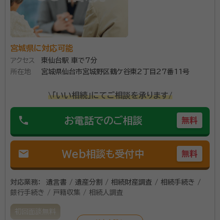
無料面談をしました。初めて士業の方と話すので緊張しましたが、とても
優しい雰囲気で、説明もわかりやすく、見積も納得のいくものだったので
そのまま依頼を決めました。
契約後の感想
宮城県に対応可能
依頼後もちょっとした質問にも丁寧に答えてくださり安心感があります。
専門家とのやり取りは電話以外にもLINEで行っていますが、手軽に確認
アクセス
東仙台駅 車で7分
できるので助かりました。
所在地
宮城県仙台市宮城野区鶴ケ谷東2丁目27番11号
\「いい相続」にてご相談を承ります/
こんにちは、「まさる行政書士事務所」の 菅野勝（かん
のまさる）と申します。 行政書士になる前は、大手ハウス
phone
お電話でのご相談
無料
メーカーの営業担当者として30年間勤務して参りまし
た。 現在は「遺言・相続・成年後見」を中心に、相談者の
皆様の暮らしに寄り添ったサポートで皆様のお役に立て
mail
Web相談も受付中
無料
資格等：
行政書士・二級建築士・宅地建物取引士
るよう邁進しております。 相続問題はご遺族様にとって
所属団体：
宮城県行政書士会、コスモス成年後見サポートセンター会
デリケートな問題であるとともに、その手続きも非常に
員
対応業務：
遺言書 / 遺産分割 / 相続財産調査 / 相続手続き /
複雑かつ多岐にわたります。 そのため、相続手続きを得
銀行手続き / 戸籍収集 / 相続人調査
意としているというだけではなくご遺族様が安心してお
初回面談無料
話しできる行政書士を選んでいただければと思います。