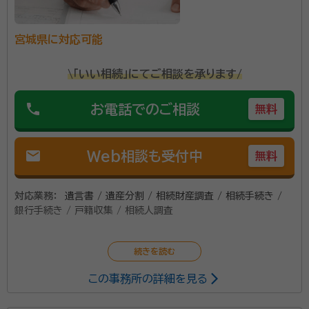
いです。
宮城県に対応可能
資格等：
行政書士
所属団体：
宮城県行政書士会
\「いい相続」にてご相談を承ります/
phone
お電話でのご相談
無料
mail
Web相談も受付中
無料
対応業務：
遺言書 / 遺産分割 / 相続財産調査 / 相続手続き /
銀行手続き / 戸籍収集 / 相続人調査
この事務所の詳細を見る