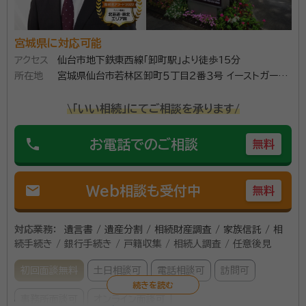
宮城県に対応可能
アクセス
仙台市地下鉄東西線「卸町駅」より徒歩15分
所在地
宮城県仙台市若林区卸町５丁目２番３号 イーストガーデ
ン２階
\「いい相続」にてご相談を承ります/
phone
お電話でのご相談
無料
mail
Web相談も受付中
無料
対応業務：
遺言書 / 遺産分割 / 相続財産調査 / 家族信託 / 相
続手続き / 銀行手続き / 戸籍収集 / 相続人調査 / 任意後見
初回面談無料
土日相談可
電話相談可
訪問可
事務所面談可
オンライン面談可