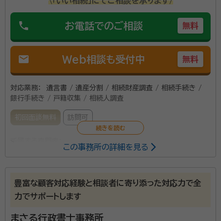
\「いい相続」にてご相談を承ります/
phone
お電話でのご相談
無料
mail
Web相談も受付中
無料
対応業務：
遺言書 / 遺産分割 / 相続財産調査 / 相続手続き /
銀行手続き / 戸籍収集 / 相続人調査
初回面談無料
訪問可
所属する専門家：
この事務所の詳細を見る
常松 俊成（つねまつ とししげ）
行政書士・特定行政書士・入国管
理局申請取次行政書士
豊富な顧客対応経験と相談者に寄り添った対応力で全
経歴：
宮城県仙台第二高等学校卒業 早稲田大学法学部卒業
力でサポートします
プラザ行政書士事務所は、地下鉄東西線青葉通一番町
まさる行政書士事務所