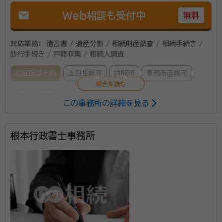
mail
Web相談も受付中
無料
対応業務：
遺言書 / 遺産分割 / 相続財産調査 / 相続手続き /
銀行手続き / 戸籍収集 / 相続人調査
初回面談無料
土日相談可
訪問可
事務所面談可
所属する専門家：
この事務所の詳細を見る
三浦 征裕
行政書士
経歴：
宮城県多賀城市出身、東北工業大学工学部卒業 2012年行政書
根本行政書士事務所
士 三浦事務所 開業
事務所口コミ（抜粋）：
account_circle
満足度 5.0
ご利用時期：2021/8
相続手続き、遺言作成、民事信託等のサポートをしてお
ります。 お客様の不安・悩みを少しでも解消できれば幸