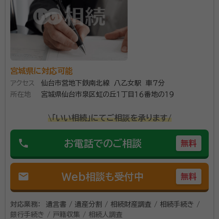
資格等：
行政書士・保護司
所属団体：
宮城県行政書士会 / 一般社団法人コスモス成年後見サ
ポートセンター会員
宮城県に対応可能
アクセス
仙台市営地下鉄南北線 八乙女駅 車７分
所在地
宮城県仙台市泉区虹の丘１丁目１６番地の１９
\「いい相続」にてご相談を承ります/
phone
お電話でのご相談
無料
mail
Web相談も受付中
無料
対応業務：
遺言書 / 遺産分割 / 相続財産調査 / 相続手続き /
銀行手続き / 戸籍収集 / 相続人調査