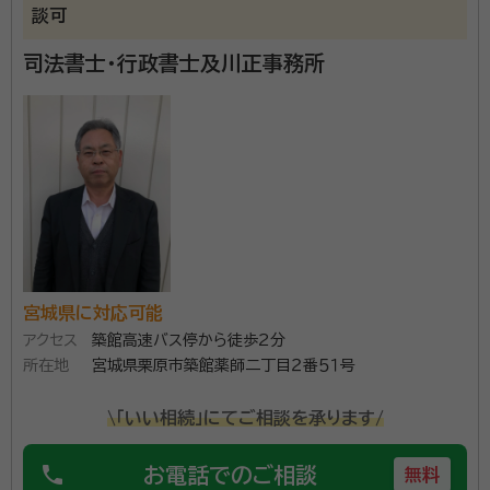
談可
う相続業務も多数処理しています。
司法書士・行政書士及川正事務所
資格等：
行政書士、社会福祉士、宅地建物取引士、マンション管理士
宮城県に対応可能
アクセス
築館高速バス停から徒歩2分
所在地
宮城県栗原市築館薬師二丁目２番５１号
\「いい相続」にてご相談を承ります/
phone
お電話でのご相談
無料