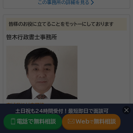
この事務所の詳細を見る
所属する専門家：
鴇田 誠治
行政書士、社会保険労務士、宅地建物取引士、CFP®、 不
皆様のお役に立てることをモットーにしております
動産コンサルティングマスター
笹木行政書士事務所
経歴：
【経歴】 昭和46年 宮城県仙台市泉区生まれ 平成 6年 東北学
院大学法学部法律学科 卒業 株式会社千葉会計事務所・司法書士
千葉信幸事務所 勤務 平成17年 行政書士法人OFFICE CHIBA 設
立 代表社員就任 平成29年 ライフパートナーズ行政書士事務所を開所
事務所口コミ（抜粋）：
令和 2年 社会保険労務士事務所を開設し、事務所名称を 「社会
保険労務士・行政書士 ときた事務所」に変更 【その他】 河北tbcカルチャ
account_circle
満足度 4.0
ご利用時期：2026/5
ーセンターにて相続講座の講師に就任
面談の感想
自宅まで来ていただきわかりやすく詳細の説明を頂きました。
契約後の感想
電話でのやりとりもスムーズで質問に対しても優しく回答を頂きました。
宮城県に対応可能
相続の専門家として、これまで2000件以上の相続のお
土日祝も24時間受付！最短即日で面談可
アクセス
仙台市営地下鉄「勾当台公園駅」より徒歩6分
手伝いをしてまいりました。相続の各種お手続きはもち
所在地
宮城県仙台市青葉区国分町３丁目５番７号 朝日プラザ
電話で無料相談
Web
無料相談
で
ろん、争族の対策もお客様と共に立案いたします。遺言
国分町４０２