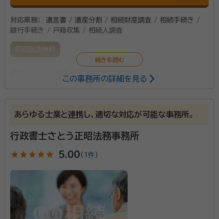
対応業務：
遺言書 / 遺産分割 / 相続財産調査 / 相続手続き /
銀行手続き / 戸籍収集 / 相続人調査
初回面談無料
事務所口コミ（抜粋）：
この事務所の詳細を見る
account_circle
満足度 3.0
ご利用時期：2022/10
あらゆる士業と連携し、適切な対応が可能な事務所。
東京と仙台にオフィスと構えています。迅速・丁寧かつお
行政書士さとう正昭法務事務所
客様目線で真摯に対応致します。
star
star
star
star
star
5.00
（
1件
）