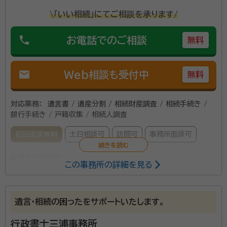
\「いい相続」にてご相談を承ります/
phone
お電話でのご相談
無料
mail
Web相談も受付中
無料
対応業務：
遺言書 / 遺産分割 / 相続財産調査 / 相続手続き /
銀行手続き / 戸籍収集 / 相続人調査
初回面談無料
土日相談可
訪問可
事務所面談可
所属する専門家：
この事務所の詳細を見る
澤田誠喜
行政書士・防災士・JGAP指導員
経歴：
宮城教育大学教育学部卒
遺言・相続の困ったをサポートいたします。
仙台駅から歩いて10分くらいのところに事務所があり
行政書士三浦事務所