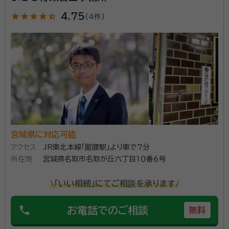
駅から徒歩6分ほどのところにあります。主な業務内容
としては、遺言原案作成サポートや相続手続きのサポー
star
star
star
star
star_half
4.75
（
4件
）
ト、株式会社や合同会社の設立サポートなどがあります。
相続が発生すると、相続人の確定や遺産分割協議を経
資格等：
行政書士・特定行政書士・入国管理局申請取次行政書士
て、相続財産の名義変更などのあらゆる手続きをおこな
所属団体：
宮城県行政書士会 青葉支部
わなければなりません。仕事や普段の生活をしながらで
は負担が大きく、期限のある相続手続きをスムーズにお
こなうのはとても難しいといえるでしょう。
宮城県に対応可能
アクセス
JR東北本線「館腰駅」より車で7分
所在地
宮城県名取市名取が丘六丁目１０番６号
\「いい相続」にてご相談を承ります/
phone
お電話でのご相談
無料