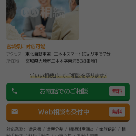
宮城県に対応可能
アクセス
東北自動車道 三本木スマートICより車で7分
所在地
宮城県大崎市三本木字東浦５３８番地１
\「いい相続」にてご相談を承ります/
phone
お電話でのご相談
無料
mail
Web相談も受付中
無料
対応業務：
遺言書 / 遺産分割 / 相続財産調査 / 家族信託 / 相
続手続き / 銀行手続き / 戸籍収集 / 相続人調査