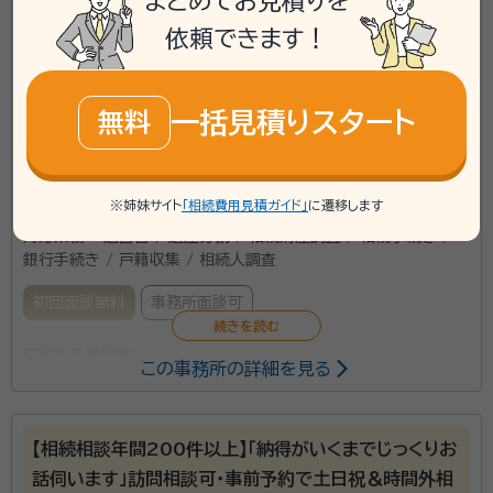
まとめてお見積りを
ビル203
依頼できます！
\「いい相続」にてご相談を承ります/
phone
お電話でのご相談
無料
一括見積りスタート
無料
mail
Web相談も受付中
無料
※姉妹サイト
「相続費用見積ガイド」
に遷移します
対応業務：
遺言書 / 遺産分割 / 相続財産調査 / 相続手続き /
銀行手続き / 戸籍収集 / 相続人調査
初回面談無料
事務所面談可
所属する専門家：
この事務所の詳細を見る
五十嵐 講一
行政書士、社会福祉士、宅地建物取引士、マンション管理
士
【相続相談年間200件以上】「納得がいくまでじっくりお
話伺います」訪問相談可・事前予約で土日祝＆時間外相
当事務所では複数の成年後見を受任しており、それに伴