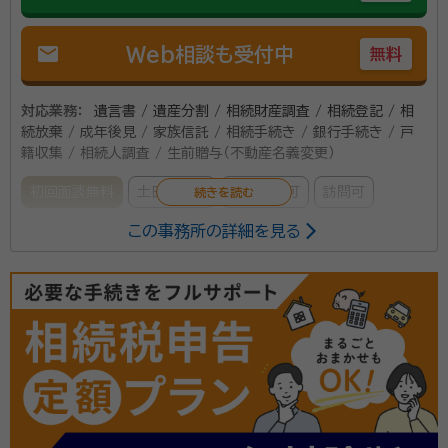
mail
Web相談も受付中
無料
対応業務：
遺言書 / 遺産分割 / 相続財産調査 / 相続登記 / 相
続放棄 / 成年後見 / 家族信託 / 相続手続き / 銀行手続き / 戸
籍収集 / 相続人調査 / 生前贈与（不動産名義変更）
初回面談無料
土日相談可
電話相談可
訪問可
この事務所の詳細を見る
所属する専門家：
及川 正（おいかわ ただし）
司法書士、猟友会（栗原北部支部）、迫
川漁業協同組合理事、仙台法務局古川支局（登記相談員、土地の所有者不
明探索委員）、宮城県公共嘱託司法書士会理事
■長年、仙台法務局へ勤めており早期退職で司法書士
へ 不動産や商業登記の管理や受付、国籍や戸籍に関す
る業務、供託や公証関係に関するものから、人権擁護に