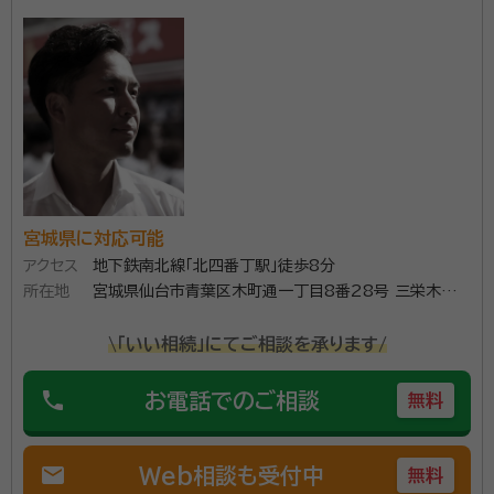
所属団体：
宮城県行政書士会
宮城県に対応可能
アクセス
地下鉄南北線「北四番丁駅」徒歩8分
所在地
宮城県仙台市青葉区木町通一丁目8番28号 三栄木町
通ビル3階
\「いい相続」にてご相談を承ります/
phone
お電話でのご相談
無料
mail
Web相談も受付中
無料