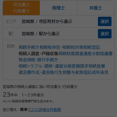
司法書士
税理士
弁護士
行政書士
エリア
宮城県 / 市区町村から選ぶ
選択
駅
宮城県 / 駅から選ぶ
選択
目的
相続手続き
相続税申告・相続税対策
相続登記
相続人調査・戸籍収集
相続財産調査
遺産分割協議書
預金相続・銀行手続き
相続トラブル・調停・遺留分侵害額請求
相続放棄
遺言書作成・遺言執行
生前贈与
家族信託
成年後見
宮城県の相続人調査に強い司法書士/行政書士
23
件中
1〜23
件表示
※いい相続非提携専門家も含みます。
並び替え:
標準
|
口コミ評価&件数順