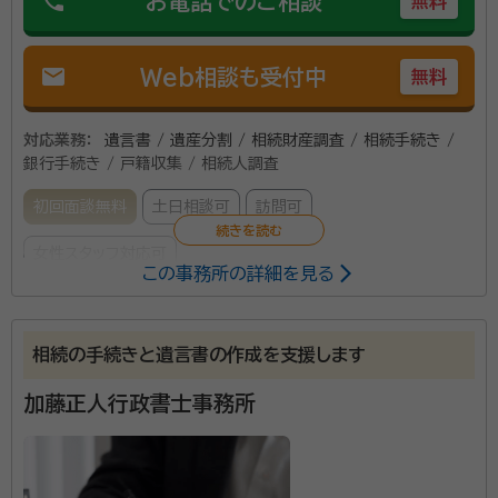
phone
お電話でのご相談
無料
mail
Web相談も受付中
無料
対応業務：
遺言書 / 遺産分割 / 相続財産調査 / 相続手続き /
銀行手続き / 戸籍収集 / 相続人調査
初回面談無料
土日相談可
訪問可
女性スタッフ対応可
この事務所の詳細を見る
所属する専門家：
伊藤 桂子（いとう けいこ）
行政書士・保護司
相続の手続きと遺言書の作成を支援します
経歴：
尚絅女学院大学保育科卒、全共連宮城県本部 会社執行役員 石巻
市ものう夢ネット会長
加藤正人行政書士事務所
相続、遺言、農地、建設業ほか、各種許可申請に対応しま
す。特に相続関係を得意としています。