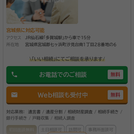
宮城県に対応可能
アクセス
JR仙石線「多賀城駅」から車で15分
所在地
宮城県宮城郡七ヶ浜町汐見台南１丁目２８番地の６
\「いい相続」にてご相談を承ります/
phone
お電話でのご相談
無料
mail
Web相談も受付中
無料
対応業務：
遺言書 / 遺産分割 / 相続財産調査 / 相続手続き /
銀行手続き / 戸籍収集 / 相続人調査
初回面談無料
土日相談可
訪問可
事務所面談可