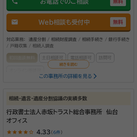
phone
お電話でのご相談
無料
mail
Web相談も受付中
無料
対応業務：
遺産分割 / 相続財産調査 / 相続手続き / 銀行手続き
/ 戸籍収集 / 相続人調査
初回面談無料
土日相談可
電話相談可
訪問可
オンライン面談可
この事務所の詳細を見る
所属する専門家：
菊地 智志（きくち さとし）
行政書士
相続・遺言・遺産分割協議の実績多数
行政書士法人赤坂トラスト総合事務所 仙台
相続人調査、遺産分割協議書の作成、相続関係図を中心
オフィス
に行っています。
star
star
star
star
star_outline
4.33
（
6件
）
資格等：
行政書士