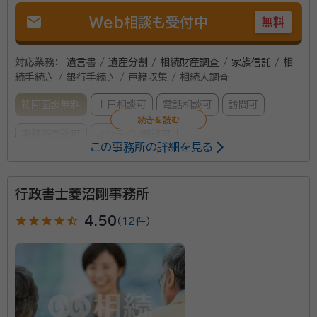
mail
Web相談も受付中
無料
対応業務：
遺言書 / 遺産分割 / 相続財産調査 / 家族信託 / 相
続手続き / 銀行手続き / 戸籍収集 / 相続人調査
初回面談無料
土日相談可
電話相談可
訪問可
事務所面談可
オンライン面談可
この事務所の詳細を見る
所属する専門家：
行政書士菱沼剛事務所
菅野 勝（カンノ マサル）
行政書士・二級建築士・宅地建物取引士、
宮城県名取市出身 東北学院大学法学部卒
star
star
star
star
star_half
4.50
（
12件
）
経歴：
宮城県名取市出身。東北学院大学法学部法律学科卒業 1992年よ
りパナソニックホームズに営業担当として勤務 2020年「まさる行政書士
事務所」を開業
事務所口コミ（抜粋）：
account_circle
満足度 4.0
ご利用時期：2024/5
面談の感想