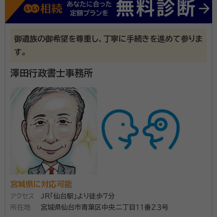
ついてなど様々な業務を行っていました。 ■ご相談い
ただく際に心掛けていること ・じっくりお話を伺います
資格等：
司法書士、行政書士 / 行政書士
・専門用語ではなく「わかりやすい言葉」で対応いたしま
御遺族の御希望を尊重し、丁寧に手続きを進めて参りま
所属団体：
宮城県司法書士会
す ・お手続きに付随する業務整理等、ご納得いただける
す。
お手続きをサポートいたします ■対応エリア 宮城県、岩
澤田行政書士事務所
手県南、秋田県湯沢市周辺、山形県新庄周辺・最上地方
初回相談、2回目以降も相談料はいただきません。 電話
でのご相談も可能ですので、どうぞお気軽にお問い合
わせください。
宮城県に対応可能
アクセス
JR「仙台駅」より徒歩7分
所在地
宮城県仙台市青葉区中央二丁目１１番２３号