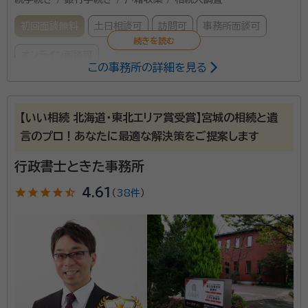
初回面談無料
土日相談可
訪問可
事務所面談可
オンライン面談可
この事務所の詳細を見る
所属する専門家：
柴原 一雄（しばはら かずお）
行政書士
【いい相続 北海道・東北エリア賞受賞】宮城の相続と遺
言のプロ！あなたに最適な解決策をご提案します
資格等：
行政書士
所属団体：
宮城県行政書士会
行政書士ときた事務所
star
star
star
star
star_half
4.61
（
38件
）