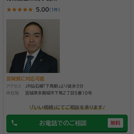
ます。静かな室内で、しっかりとお客様の言葉に耳を傾
star
star
star
star
star
5.00
けます。その方針を事務所のロゴに表しました。遺言、後
（
1件
）
見、家族信託、相続、その他生活に関連したお手伝いを
しております。 【対応地域】宮城県 【営業時間】平日9：
資格等：
行政書士・防災士・JGAP指導員
00～17：00 ※時間外相談可能
所属団体：
宮城県行政書士会
宮城県に対応可能
アクセス
JR仙石線「下馬駅」より徒歩3分
所在地
宮城県多賀城市下馬２丁目５番１０号
\「いい相続」にてご相談を承ります/
phone
お電話でのご相談
無料