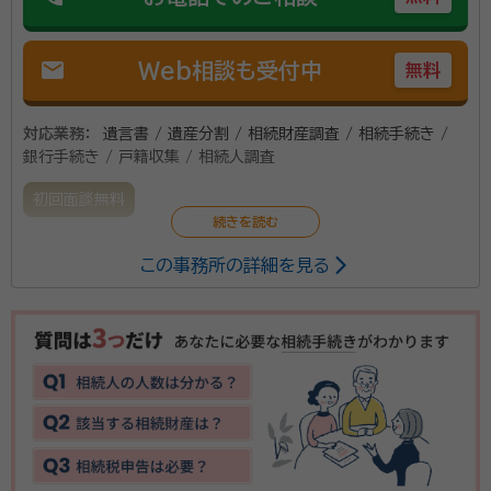
上げ、安心して相続手続が完了できるように努めます。
資格等：
行政書士
mail
Web相談も受付中
無料
所属団体：
宮城県行政書士会
対応業務：
遺言書 / 遺産分割 / 相続財産調査 / 相続手続き /
銀行手続き / 戸籍収集 / 相続人調査
初回面談無料
この事務所の詳細を見る