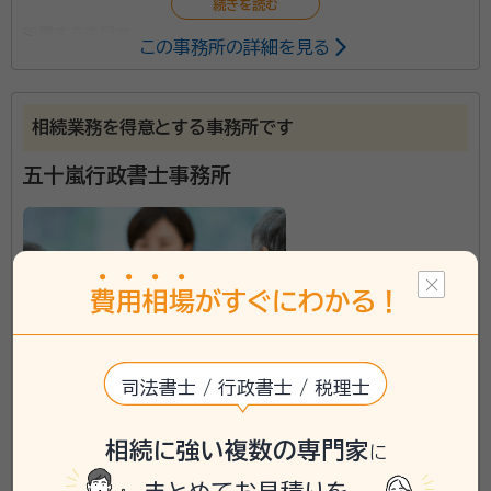
所属する専門家：
この事務所の詳細を見る
菱沼 剛（ヒシヌマ タケシ）
行政書士
事務所口コミ（抜粋）：
相続業務を得意とする事務所です
account_circle
満足度 5.0
ご利用時期：2024/12
五十嵐行政書士事務所
面談の感想
自宅まで来ていただいて説明を受けました。予算に合わせた内容で提案
して頂いたため契約を決めました。
契約後の感想
相続に関しては説明を聞いた感じでは自分でも実施できるかと思いまし
費
用
相
場
がすぐにわかる！
たが、不動産が絡む相続に関しては自分で行うよりはお願いした方が確
実だと感じました。
資格等：
行政書士
司法書士 / 行政書士 / 税理士
所属団体：
宮城県行政書士会
宮城県に対応可能
相続に強い複数の専門家
に
アクセス
「仙台駅」より徒歩15分
所在地
宮城県仙台市青葉区一番町一丁目12-39 旭開発第2