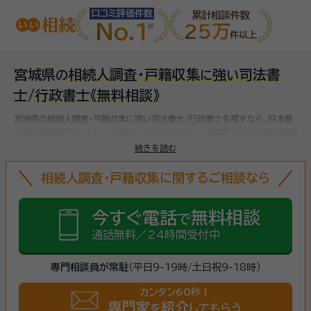
口コミ評価件数
累計相談件数
No.1
25万
件以上
宮城県
相続人調査・戸籍収集
強
司法書
の
に
い
士/行政書士
《無料相談》
宮城県の相続人調査・戸籍収集に強い司法書士/行政書士を探すなら、日本最
大級の相続専門サイト【いい相続】にお任せください。
宮城県で対応可能な相続
人調査・戸籍収集に強い司法書士/行政書士をお探しいただけます。
続きを読む
相続人調査・戸籍収集に関するご相談なら
今すぐ電話
無料相談
で
通話無料／24時間受付中
専門相談員が常駐
（平日9-19時/土日祝9-18時）
カンタン60秒！
専門家
紹介
を
してもらう