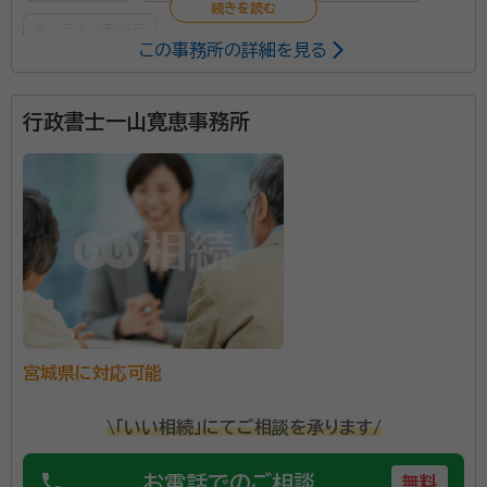
オンライン面談可
この事務所の詳細を見る
所属する専門家：
行政書士一山寛恵事務所
佐藤 正昭
行政書士
経歴：
宮城県出身 東北工業大学建築学科
事務所口コミ（抜粋）：
account_circle
満足度 5.0
ご利用時期：2026/6
面談の感想
近所で親身になって相談にのってくれました。又、分かりやすく説明して
いただきました
契約後の感想
近所なので、お互い忙しくても電話連絡で必要書類などのやり取りし、ス
宮城県に対応可能
ムーズに進みました
\「いい相続」にてご相談を承ります/
当事務所は、相続か、遺言か、贈与か、相談者の身上を
的確に把握し、ご納得できるまで懇切丁寧にご説明申し
phone
お電話でのご相談
無料