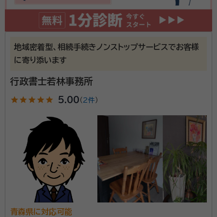
資格等：
行政書士
所属団体：
青森県行政書士会
地域密着型、相続手続きノンストップサービスでお客様
に寄り添います
行政書士若林事務所
star
star
star
star
star
5.00
（
2件
）
青森県に対応可能