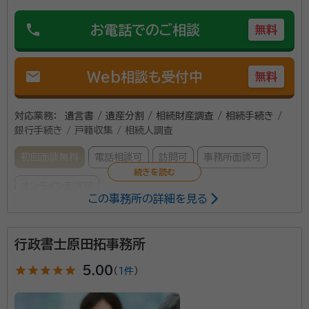
phone
お電話でのご相談
無料
mail
Web相談も受付中
無料
対応業務：
遺言書 / 遺産分割 / 相続財産調査 / 相続手続き /
銀行手続き / 戸籍収集 / 相続人調査
初回面談無料
電話相談可
訪問可
事務所面談可
オンライン面談可
この事務所の詳細を見る
所属する専門家：
行政書士原田拓事務所
越後 信一（えちご しんいち）
行政書士
star
star
star
star
star
5.00
（
1件
）
事務所口コミ（抜粋）：
account_circle
満足度 5.0
ご利用時期：2021/10