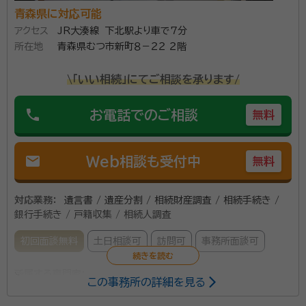
青森県に対応可能
資格等：
行政書士
アクセス
JR大湊線 下北駅より車で7分
所属団体：
青森県行政書士会
所在地
青森県むつ市新町８－２２ ２階
\「いい相続」にてご相談を承ります/
phone
お電話でのご相談
無料
mail
Web相談も受付中
無料
対応業務：
遺言書 / 遺産分割 / 相続財産調査 / 相続手続き /
銀行手続き / 戸籍収集 / 相続人調査
初回面談無料
土日相談可
訪問可
事務所面談可
所属する専門家：
この事務所の詳細を見る
赤松 靖（あかまつ おさむ）
行政書士