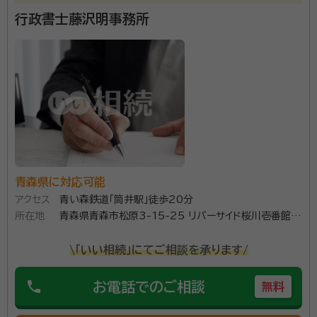
行政書士藤沢明事務所
独立してまだ日は浅いほうですが相続手続きは何度か
やらせていただいています。人それぞれに人生があるよ
うに相続と一言で言っても画一的ではなく財産を含め
人間関係も複雑になってきます。少子高齢化に伴い法定
相続人がご高齢者だけというケースもこれからは増えて
資格等：
行政書士
くると思います。親戚関係も希薄になり誰にも相談でき
所属団体：
青森県行政書士会
ず困っている方のお役に立てればと思っています。 遺
産分割協議書作成、戸籍関係書類等取集、銀行関係手
続、法定相続情報証明書作成等、相続に関するご相談に
青森県に対応可能
幅広く対応させていただきます。
アクセス
青い森鉄道「筒井駅」徒歩20分
所在地
青森県青森市松原3-15-25 リバーサイド桜川壱番館
303
\「いい相続」にてご相談を承ります/
phone
お電話でのご相談
無料