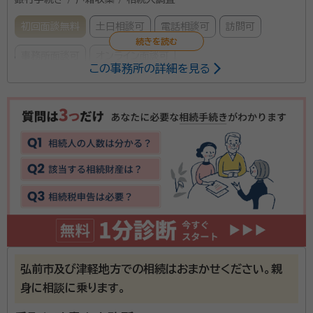
初回面談無料
土日相談可
電話相談可
訪問可
事務所面談可
オンライン面談可
この事務所の詳細を見る
所属する専門家：
田中健悦
行政書士・マンション管理士・土地家屋調査士・二級建築士・
測量士
経歴：
青森県十和田市出身、農業高校卒 2007年行政書士事務所開設
（マンション管理士・土地家屋調査士事務所併設）
遺言書作成支援、遺産相続手続業務を主体に、官公署許
認可申請手続及びその申請等に伴うに行政不服申立手
続の業務等を行っております。依頼者と共に考え、依頼
者に寄り添った業務遂行を心がけております。
弘前市及び津軽地方での相続はおまかせください。親
資格等：
行政書士, 土地家屋調査士、マンション管理士、宅地建物取
身に相談に乗ります。
引士、その他