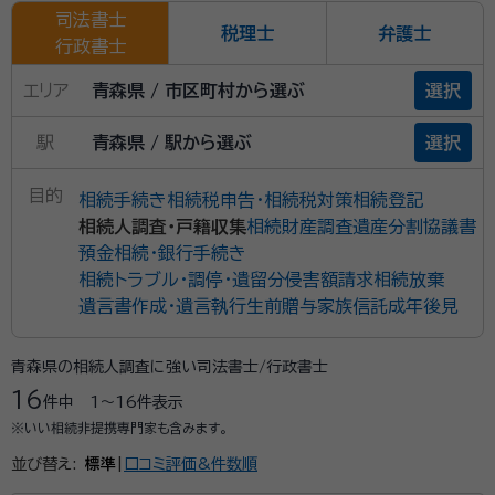
司法書士
税理士
弁護士
行政書士
エリア
青森県 / 市区町村から選ぶ
選択
駅
青森県 / 駅から選ぶ
選択
目的
相続手続き
相続税申告・相続税対策
相続登記
相続人調査・戸籍収集
相続財産調査
遺産分割協議書
預金相続・銀行手続き
相続トラブル・調停・遺留分侵害額請求
相続放棄
遺言書作成・遺言執行
生前贈与
家族信託
成年後見
青森県の相続人調査に強い司法書士/行政書士
16
件中
1〜16
件表示
※いい相続非提携専門家も含みます。
並び替え:
標準
|
口コミ評価&件数順