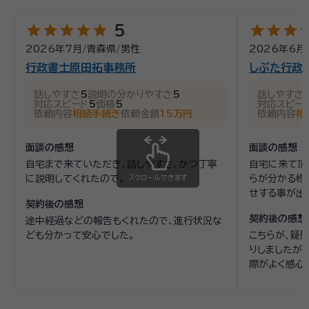
star
star
star
star
star
star
star
star
st
5
2026年7月
/
青森県
/
男性
2026年6月
行政書士原田拓事務所
しぶた行政
話しやすさ
5
説明の分かりやすさ
5
話しやすさ
対応スピード
5
価格
5
対応スピー
依頼内容
相続手続き
依頼金額
15万円
依頼内容
相
面談の感想
面談の感想
自宅まで来ていただき、話しやすさ、かつ丁寧
自宅に来て頂
に説明してくれたので。
スクロールできます
らが分かる様
せする事が出
契約後の感想
契約後の感想
途中経過などの報告もくれたので、進行状況な
ども分かって安心でした。
こちらが、疑
りしましたが
際がよく感心