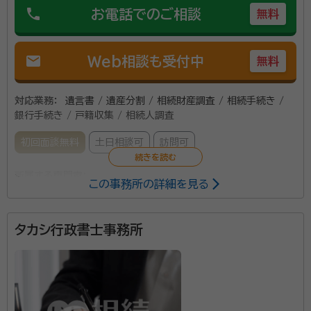
続のご相談をされる方は、年配の方が多いので、感染対
phone
お電話でのご相談
無料
資格等：
行政書士、宅地建物取引士
策をしっかりとしたうえで、私からお客様のご自宅に出
所属団体：
青森県行政書士会
向いてご面談することが多いので、年配の方でも安心し
mail
てご相談していただけるようにしております。 対応させ
Web相談も受付中
無料
ていただく業務として、相続対策から相続手続きまで、
相続に関するご相談はどのようなことでもお受けするこ
対応業務：
遺言書 / 遺産分割 / 相続財産調査 / 相続手続き /
とをお約束します。 相続対策として、令和3年から新た
銀行手続き / 戸籍収集 / 相続人調査
にスタートしている「自筆証書遺言書保管制度」にも対応
初回面談無料
土日相談可
訪問可
しておりますので、ほんの僅かでもご親族様の相続につ
いて不安をかかえていらっしゃる方は、ご相談下さい。
所属する専門家：
この事務所の詳細を見る
どのような相談であっても、当事務所は相談料をお支払
川村 智（かわむら まさる）
行政書士
いいただいておりませんので、お気軽にご相談いただけ
ます。
タカシ行政書士事務所
事務所口コミ（抜粋）：
account_circle
満足度 5.0
ご利用時期：2022/7
行政書士川村まさる事務所は2019年7月設立。 秘密