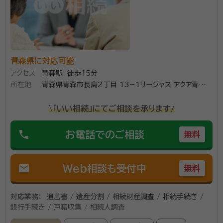
所属団体：
青森県行政書士会、青森県社会保険労務士会
青森県に対応可能
アクセス
青森駅 徒歩15分
所在地
青森県青森市長島2丁目 13−1リージャス アクア青森
スクエア 6 階
\「いい相続」にてご相談を承ります/
phone
お電話でのご相談
無料
mail
Web相談も受付中
無料
対応業務：
遺言書 / 遺産分割 / 相続財産調査 / 相続手続き /
銀行手続き / 戸籍収集 / 相続人調査