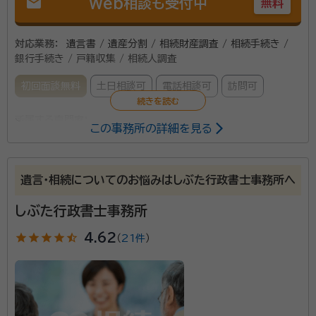
mail
Web相談も受付中
無料
対応業務：
遺言書 / 遺産分割 / 相続財産調査 / 相続手続き /
銀行手続き / 戸籍収集 / 相続人調査
初回面談無料
土日相談可
電話相談可
訪問可
所属する専門家：
この事務所の詳細を見る
香取武彦
行政書士・社会保険労務士
経歴：
地元弘前市の小学校・中学校・高等学校を卒業、地元の会社に就職
する、その後弘前市にて事務所を開業する。
遺言・相続についてのお悩みはしぶた行政書士事務所へ
しぶた行政書士事務所
青森県弘前市の行政書士事務所です。弘前市を中心に
津軽地方一円で相続に関してサポートしております。ご
star
star
star
star
star_half
4.62
（
21件
）
相談いただいた場合にはこちらから出向きます。電話・
メール等を使って進捗状況も共有していきます。安心し
てご相談ください。
資格等：
行政書士・社会保険労務士