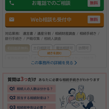
phone
お電話でのご相談
無料
mail
Web相談も受付中
無料
対応業務：
遺言書 / 遺産分割 / 相続財産調査 / 相続手続き /
銀行手続き / 戸籍収集 / 相続人調査
初回面談無料
土日相談可
電話相談可
訪問可
事務所面談可
オンライン面談可
女性スタッフ対応可
この事務所の詳細を見る
所属する専門家：
平山 洋志（ヒラヤマ ヒロシ）
行政書士
当事務所は地域密着型の行政書士事務所です。安心し
てご相談ください。 電話相談初回無料（15分まで）で行
っております。​