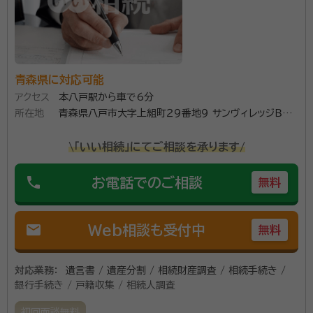
保持契約、業務委託契約、金銭消費貸借契約などの契約
書作成から、リーガルチェック、経営支援、NPO法人設
立などにも対応しています。 また、（一社）日本ドローン
活用推進機構ドローン法務セミナー講師としても活躍し
青森県に対応可能
資格等：
行政書士
ており、ドローンを飛行させる際の法律や規制について
アクセス
本八戸駅から車で6分
広く周知させる役目も担っています。
所在地
青森県八戸市大字上組町２９番地９ サンヴィレッジＢ号
室
\「いい相続」にてご相談を承ります/
phone
お電話でのご相談
無料
mail
Web相談も受付中
無料
対応業務：
遺言書 / 遺産分割 / 相続財産調査 / 相続手続き /
銀行手続き / 戸籍収集 / 相続人調査
初回面談無料