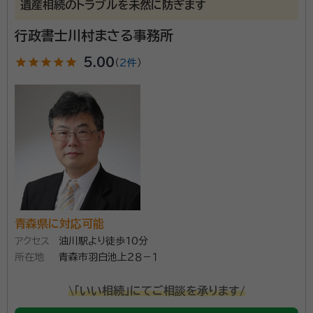
遺産相続のトラブルを未然に防ぎます
経歴：
青森県八戸市出身、平成15年行政書士試験合格
行政書士川村まさる事務所
事務所口コミ（抜粋）：
star
star
star
star
star
5.00
（
2件
）
account_circle
満足度 5.0
ご利用時期：2024/5
面談の感想
面談の時に丁寧な対応をしてもらったのが依頼を決めたポイントです。わ
からないことがたくさんあって相談したのですが丁寧に受け答えしても
らいました。問題解決までは時間がかかるのですが、道筋をたててもらい
段取りよく現在も対応してもらっております。
契約後の感想
打ち合わせ場所などはこちらの近い場所でしてくれてたすかりました。契
約金もなるべくお金がかからないパターンを提案していただき助かりま
した。
青森県に対応可能
当事務所は、平成29年6月に開設いたしまして、地域密
アクセス
油川駅より徒歩10分
所在地
青森市羽白池上２８－１
着型の行政書士事務所として、皆様のお役に立てるサー
ビスを提供させていただいております。 コロナ禍で人と
\「いい相続」にてご相談を承ります/
人との面談がスムーズに進まないことも多いですが、相