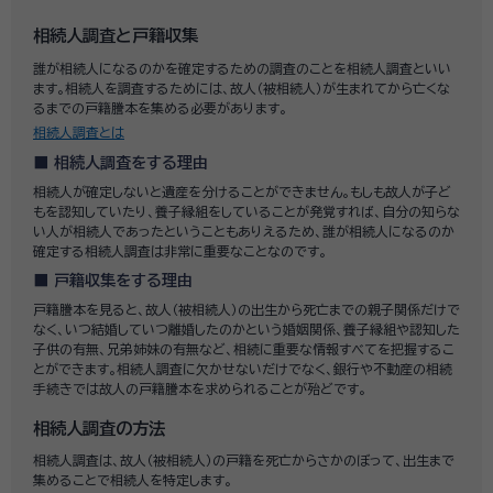
相続人調査と戸籍収集
誰が相続人になるのかを確定するための調査のことを相続人調査といい
ます。相続人を調査するためには、故人（被相続人）が生まれてから亡くな
るまでの戸籍謄本を集める必要があります。
相続人調査とは
相続人調査をする理由
相続人が確定しないと遺産を分けることができません。もしも故人が子ど
もを認知していたり、養子縁組をしていることが発覚すれば、自分の知らな
い人が相続人であったということもありえるため、誰が相続人になるのか
確定する相続人調査は非常に重要なことなのです。
戸籍収集をする理由
戸籍謄本を見ると、故人（被相続人）の出生から死亡までの親子関係だけで
なく、いつ結婚していつ離婚したのかという婚姻関係、養子縁組や認知した
子供の有無、兄弟姉妹の有無など、相続に重要な情報すべてを把握するこ
とができます。相続人調査に欠かせないだけでなく、銀行や不動産の相続
手続きでは故人の戸籍謄本を求められることが殆どです。
相続人調査の方法
相続人調査は、故人（被相続人）の戸籍を死亡からさかのぼって、出生まで
集めることで相続人を特定します。