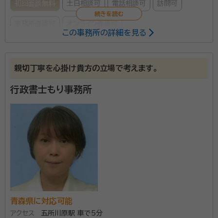
初回面談無料
土日相談可
電話相談可
訪問可
事務所面談可
オンライン面談可
この事務所の詳細を見る
所属する専門家：
澁田 優希（しぶた ゆうき）
行政書士・宅地建物取引士・賃貸不動産
親切丁寧を心掛け貴方の立場で考えます。
経営管理士
行政書士もり事務所
事務所口コミ（抜粋）：
account_circle
満足度 5.0
ご利用時期：2026/6
面談の感想
自宅に来て頂き、とても話しやすく、内容もこちらが分かる様に説明して
下さり、安心してお任せする事が出来ました。
契約後の感想
こちらが、疑問に思っている事を、電話でやり取りしましたが、すぐに返
答して下さり、とても手際がよく感心しました。
青森県に対応可能
想いを残したい方を応援いたします。また、お悩みや不
アクセス
五所川原駅 車で5分