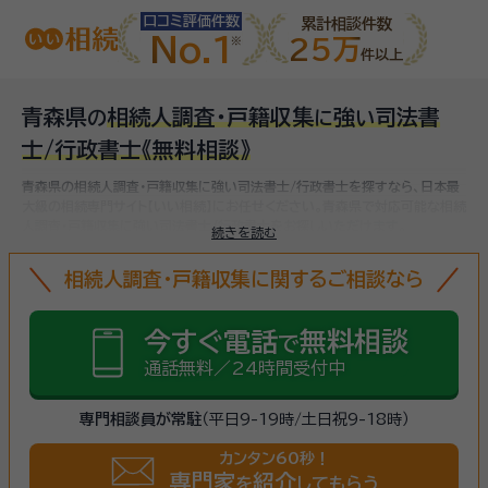
口コミ評価件数
累計相談件数
No.1
25万
件以上
青森県
相続人調査・戸籍収集
強
司法書
の
に
い
士/行政書士
《無料相談》
青森県の相続人調査・戸籍収集に強い司法書士/行政書士を探すなら、日本最
大級の相続専門サイト【いい相続】にお任せください。
青森県で対応可能な相続
人調査・戸籍収集に強い司法書士/行政書士をお探しいただけます。
続きを読む
相続人調査・戸籍収集に関するご相談なら
今すぐ電話
無料相談
で
通話無料／24時間受付中
専門相談員が常駐
（平日9-19時/土日祝9-18時）
カンタン60秒！
専門家
紹介
を
してもらう