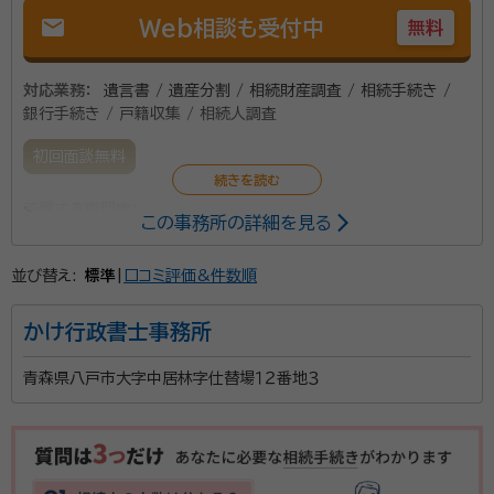
mail
Web相談も受付中
無料
対応業務：
遺言書 / 遺産分割 / 相続財産調査 / 相続手続き /
銀行手続き / 戸籍収集 / 相続人調査
初回面談無料
所属する専門家：
この事務所の詳細を見る
藤沢 明（フジサワ アキラ）
並び替え:
標準
|
口コミ評価&件数順
相続手続きは煩雑で時間的にも精神的にも負担が大き
かけ行政書士事務所
いものです。 そうしたお客様のお役に立てるように日々
業務を行っております。 お客様に寄り添った対応を心が
青森県八戸市大字中居林字仕替場１２番地３
けておりますのでどうぞお気軽にお問い合わせくださ
い。
資格等：
行政書士
所属団体：
青森県行政書士会