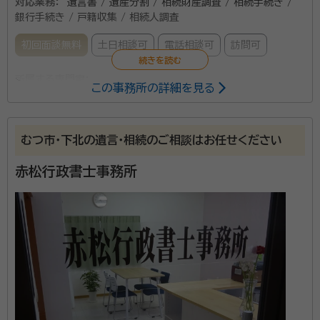
対応業務：
遺言書 / 遺産分割 / 相続財産調査 / 相続手続き /
銀行手続き / 戸籍収集 / 相続人調査
初回面談無料
土日相談可
電話相談可
訪問可
所属する専門家：
この事務所の詳細を見る
原田 拓(ハラダ タク)
行政書士
事務所口コミ（抜粋）：
むつ市・下北の遺言・相続のご相談はお任せください
account_circle
満足度 5.0
ご利用時期：2026/7
赤松行政書士事務所
面談の感想
自宅まで来ていただき、話しやすさ、かつ丁寧に説明してくれたので。
契約後の感想
途中経過などの報告もくれたので、進行状況なども分かって安心でした。
相続・遺言といった手続きをサポートいたします。 青
森、五所川原で行政書士をお探しなら、行政書士原田拓
事務所へご相談・ご依頼ください。