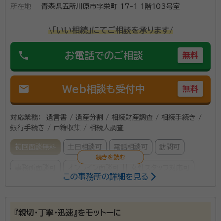
安などについてもお気軽にご相談ください。お顔合わ
所在地
青森県五所川原市字栄町 17-1 1階103号室
せが不安な場合や遠方などの場合はLINEなど文章で
\「いい相続」にてご相談を承ります/
のやり取りにも対応可能です。青森市内において終活と
して遺言のみならず様々な業者と提携しておりますので
資格等：
行政書士、宅地建物取引士、賃貸不動産経営管理士
phone
お電話でのご相談
無料
まずはお気軽にご相談ください。
所属団体：
青森県行政書士会
mail
Web相談も受付中
無料
対応業務：
遺言書 / 遺産分割 / 相続財産調査 / 相続手続き /
銀行手続き / 戸籍収集 / 相続人調査
初回面談無料
土日相談可
電話相談可
訪問可
事務所面談可
オンライン面談可
女性スタッフ対応可
この事務所の詳細を見る
所属する専門家：
盛 みどり（モリ ミドリ）
行政書士
『親切･丁寧･迅速』をモットーに