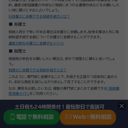
約、遺産分割協議書の作成など相続にまつわる書類作成などをお願いした
い時に頼りにするとよいでしょう。
行政書士に依頼できる相続手続きとは？
弁護士
相続人同士で争いがある場合は弁護士に依頼します。紛争を解決と共に相
続財産手続き全般について弁護士に依頼することができます。
遺産分割を弁護士に依頼するメリット
税理士
相続税の申告をお願いしたい場合は、併せて税理士に頼むと良いでしょ
う。
税理士に依頼できる相続手続きとは？
このように、専門家に依頼することで、手続きを正確かつ効率的に進めら
れ、余計な負担を減らしながら安心して完了することができます。
なお、費用を比較したい方は、複数の専門家にまとめて依頼できる
「相続費
用見積ガイド」
をご利用ください。
土日祝も24時間受付！最短即日で面談可
電話で無料相談
Web
無料相談
で
zoom_in
市区町村でさらに絞り込む