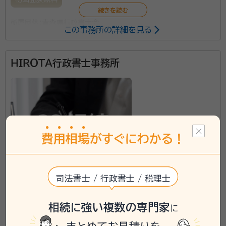
所属団体：
青森県行政書士会
この事務所の詳細を見る
ＨＩＲＯＴＡ行政書士事務所
費
用
相
場
がすぐにわかる！
司法書士 / 行政書士 / 税理士
青森県に対応可能
\「いい相続」にてご相談を承ります/
相続に強い複数の専門家
に