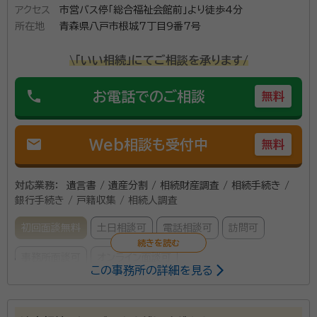
アクセス
市営バス停「総合福祉会館前」より徒歩4分
所在地
青森県八戸市根城7丁目9番7号
\「いい相続」にてご相談を承ります/
phone
お電話でのご相談
無料
mail
Web相談も受付中
無料
対応業務：
遺言書 / 遺産分割 / 相続財産調査 / 相続手続き /
銀行手続き / 戸籍収集 / 相続人調査
初回面談無料
土日相談可
電話相談可
訪問可
事務所面談可
オンライン面談可
この事務所の詳細を見る
所属する専門家：
若林 五郎（ワカバヤシ ゴロウ）
行政書士、宅地建物取引士