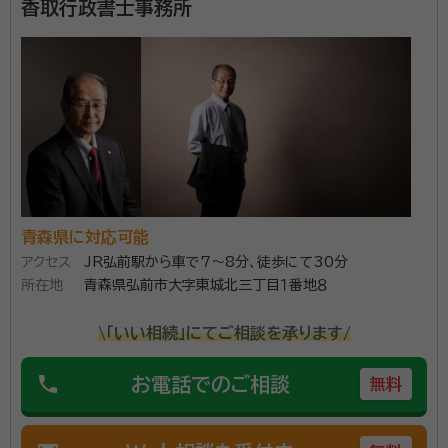
香取行政書士事務所
所属団体：
青森県行政書士会
青森県に対応可能
アクセス
JR弘前駅から車で7～8分、徒歩にて30分
所在地
青森県弘前市大字東城北三丁目１番地８
\「いい相続」にてご相談を承ります/
phone
お電話でのご相談
無料