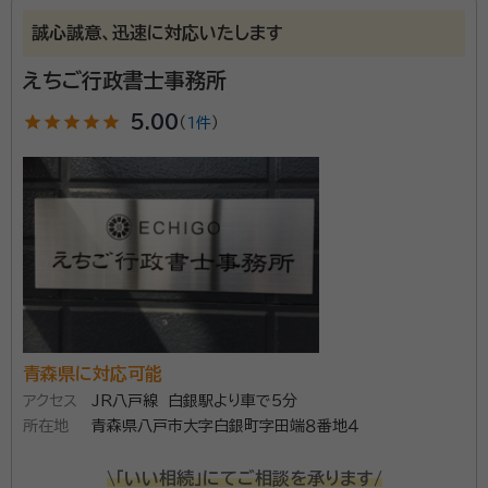
誠心誠意、迅速に対応いたします
えちご行政書士事務所
star
star
star
star
star
5.00
（
1件
）
青森県に対応可能
アクセス
JR八戸線 白銀駅より車で5分
所在地
青森県八戸市大字白銀町字田端８番地４
\「いい相続」にてご相談を承ります/