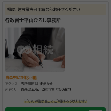
経歴：
青森県むつ市・下北において、行政書士とファイナンシャルプランナ
ーとして活動中
相続、建設業許可申請ならお任せください
行政書士平山ひろし事務所
遺言の作成支援、相続の手続き、相続の手続や疑問につ
いてお応えしております。 司法書士や税理士など、各専
門家と連携しているため、当事務所を窓口として包括的
にサポートいたします。 単に手続を行うだけではなく、
どうすれば円満で幸せな相続が実現できるかをお客様
資格等：
行政書士
と一緒に考えていきます。「困ったときは赤松さん」と思
所属団体：
青森県行政書士会
っていただけるよう、日々努力しております。 お問合せ
は無料ですので、おひとりで悩む前にまずはお問合わせ
ください。
青森県に対応可能
アクセス
五所川原駅 徒歩6分
所在地
青森県五所川原市字新町50番地
\「いい相続」にてご相談を承ります/