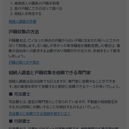
被相続人の最新の戸籍を取得
昔の戸籍にさかのぼって調べる
相続人を特定する
相続人調査の手順
戸籍収集の方法
戸籍謄本は、亡くなった時点の戸籍から古い戸籍（生まれた時）へとさかの
ぼって取得します。引っ越しが多かった等本籍地を複数変更した場合は、複
数の自治体への請求する必要があり時間がかかるため、余裕をもって請求
しましょう。
戸籍の取り方や見方
相続人調査と戸籍収集を依頼できる専門家
相続人調査は自分自身でも行えますが、専門家に依頼することができま
す。他の業務を併せて依頼すると割安に依頼できるケースが多いでしょう。
司法書士
司法書士は、登記の専門家として知られていますが、不動産の相続登記を
する方は同時にお願いすることを検討するのもよいでしょう。
司法書士に依頼できる相続手続きとは？
行政書士
行政書士は、文書化のサポートが得意分野です。金融機関の名義変更や解