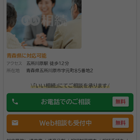
お客様のご依頼に対し、コミュニケーションを大事にし、
誠心誠意、迅速に対応すること、わかりやすく説明するこ
とを心掛け業務を行っております。
資格等：
行政書士
青森県に対応可能
所属団体：
青森県行政書士会
アクセス
五所川原駅 徒歩12分
所在地
青森県五所川原市字元町８５番地２
\「いい相続」にてご相談を承ります/
phone
お電話でのご相談
無料
mail
Web相談も受付中
無料