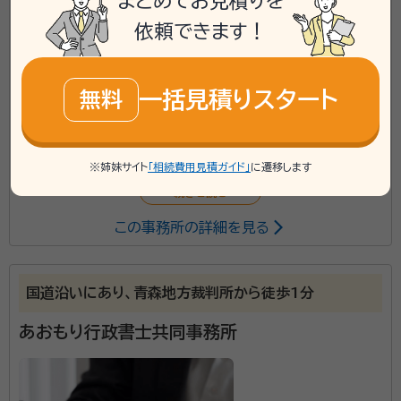
まとめてお見積りを
phone
お電話でのご相談
無料
依頼できます！
mail
Web相談も受付中
無料
一括見積りスタート
無料
対応業務：
遺言書 / 相続手続き / 銀行手続き / 戸籍収集 / 相
続人調査
※姉妹サイト
「相続費用見積ガイド」
に遷移します
初回面談無料
この事務所の詳細を見る
国道沿いにあり、青森地方裁判所から徒歩1分
あおもり行政書士共同事務所