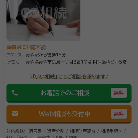
青森県に対応可能
アクセス
青森駅から徒歩15分
所在地
青森県青森市長島一丁目３番１７号 阿保歯科ビル５階
\「いい相続」にてご相談を承ります/
phone
お電話でのご相談
無料
mail
Web相談も受付中
無料
対応業務：
遺言書 / 遺産分割 / 相続財産調査 / 相続手続き /
銀行手続き / 戸籍収集 / 相続人調査