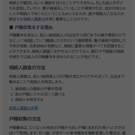
相続人が確定しないと遺産を分けることができません。もしも故人が子ど
もを認知していたり、養子縁組をしていることが発覚すれば、自分の知らな
い人が相続人であったということもありえるため、誰が相続人になるのか
確定する相続人調査は非常に重要なことなのです。
戸籍収集をする理由
戸籍謄本を見ると、故人（被相続人）の出生から死亡までの親子関係だけで
なく、いつ結婚していつ離婚したのかという婚姻関係、養子縁組や認知した
子供の有無、兄弟姉妹の有無など、相続に重要な情報すべてを把握するこ
とができます。相続人調査に欠かせないだけでなく、銀行や不動産の相続
手続きでは故人の戸籍謄本を求められることが殆どです。
相続人調査の方法
相続人調査は、故人（被相続人）の戸籍を死亡からさかのぼって、出生まで
集めることで相続人を特定します。
被相続人の最新の戸籍を取得
昔の戸籍にさかのぼって調べる
相続人を特定する
相続人調査の手順
戸籍収集の方法
戸籍謄本は、亡くなった時点の戸籍から古い戸籍（生まれた時）へとさかの
ぼって取得します。引っ越しが多かった等本籍地を複数変更した場合は、複