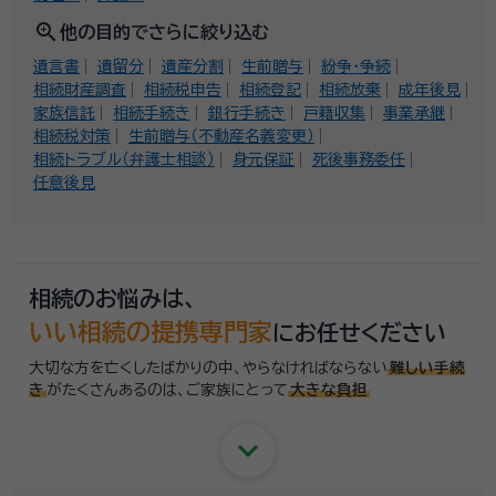
zoom_in
他の目的でさらに絞り込む
遺言書
遺留分
遺産分割
生前贈与
紛争・争続
相続財産調査
相続税申告
相続登記
相続放棄
成年後見
家族信託
相続手続き
銀行手続き
戸籍収集
事業承継
相続税対策
生前贈与（不動産名義変更）
相続トラブル（弁護士相談）
身元保証
死後事務委任
任意後見
相続のお悩みは、
いい相続の提携専門家
にお任せください
大切な方を亡くしたばかりの中、やらなければならない
難しい手続
き
がたくさんあるのは、
ご家族にとって
大きな負担
keyboard_arrow_down