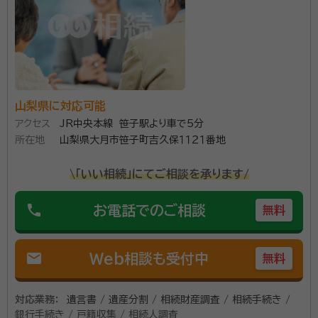
資格等：
行政書士
談料を気にすることなく、なんでもお気軽にご相談くだ
所属団体：
山梨県行政書士会
さい。
山梨県に対応可能
アクセス
JR中央本線 笹子駅より車で5分
所在地
山梨県大月市笹子町吉久保１１２１番地
\「いい相続」にてご相談を承ります/
phone
お電話でのご相談
無料
mail
Web相談も受付中
無料
対応業務：
遺言書 / 遺産分割 / 相続財産調査 / 相続手続き /
銀行手続き / 戸籍収集 / 相続人調査