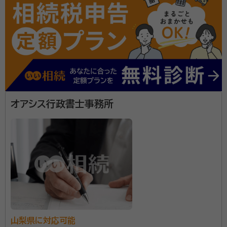
経歴：
東北大学卒、各士業事務所の事務員経験が複数あり
事務所口コミ（抜粋）：
account_circle
満足度 5.0
ご利用時期：2026/4
面談の感想
初めての相談だったので難しいことはよくわかりませんが、内容につい
て丁寧に教えていただいたと思いました。
契約後の感想
こちらの状況などを配慮していただき、スムーズにお話を進めていただ
オアシス行政書士事務所
けたと思います。
１００人を超える相続無料相談を行い、多数の満足のお
声を頂いております。 相続を主力業務としており、山梨
県内全域対応いたします。電話受付は毎日１９時まで可
能です。 簡単シンプルなお手続から複雑なお手続きま
で、ぜひお声かけください。 財産の分割をまとめた遺産
資格等：
行政書士
分割協議書の作成はもちろん、遺言等、相続手続きに関
所属団体：
山梨県行政書士会
わることならすべて承ります。
山梨県に対応可能