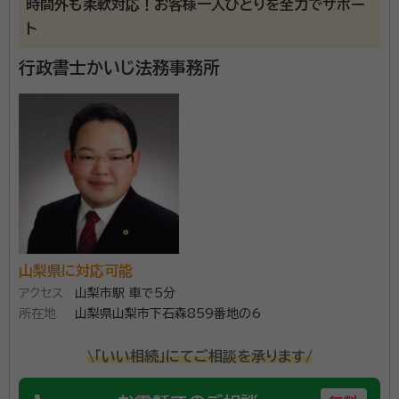
時間外も柔軟対応！お客様一人ひとりを全力でサポー
ト
資格等：
行政書士
所属団体：
山梨県行政書士会
行政書士かいじ法務事務所
山梨県に対応可能
アクセス
山梨市駅 車で5分
所在地
山梨県山梨市下石森859番地の6
\「いい相続」にてご相談を承ります/