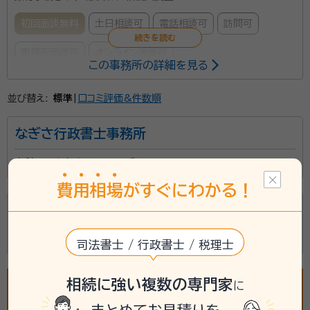
初回面談無料
土日相談可
電話相談可
訪問可
事務所面談可
オンライン面談可
この事務所の詳細を見る
当事務所では、戸籍収集から、相続人調査、遺産分割協
並び替え:
標準
|
口コミ評価&件数順
議書の作成、法定相続情報一覧図の作成、受領など、相
なぎさ行政書士事務所
続に関する各種業務をサポートしております。 「何から
始めれば良いの？」という方にも、わかりやすく丁寧に
山梨県甲府市武田３丁目４番２４号
対応いたします。 お気軽にご相談ください。
資格等：
行政書士
費
用
相
場
がすぐにわかる！
所属団体：
山梨県行政書士会
行政書士たんざわ事務所
山梨県甲府市千塚3-2-26 グリーンタウンE101
司法書士 / 行政書士 / 税理士
相続に強い複数の専門家
に