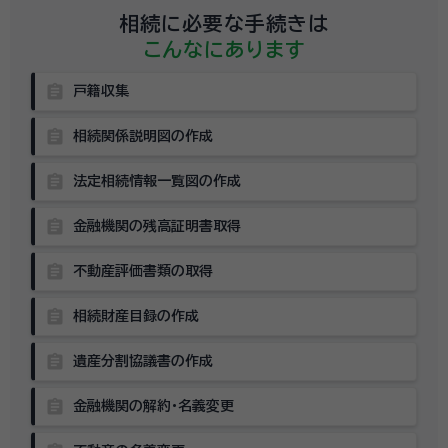
相続に必要な手続きは
こんなにあります
assignment
戸籍収集
assignment
相続関係説明図の作成
assignment
法定相続情報一覧図の作成
assignment
金融機関の残高証明書取得
assignment
不動産評価書類の取得
assignment
相続財産目録の作成
assignment
遺産分割協議書の作成
assignment
金融機関の解約・名義変更