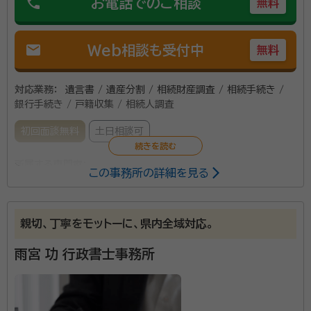
phone
お電話でのご相談
無料
mail
Web相談も受付中
無料
対応業務：
遺言書 / 遺産分割 / 相続財産調査 / 相続手続き /
銀行手続き / 戸籍収集 / 相続人調査
初回面談無料
土日相談可
所属する専門家：
この事務所の詳細を見る
若月 幹雄（ワカツキ ミキオ）
行政書士
親切、丁寧をモットーに、県内全域対応。
「相続って週刊誌等の特集で読んだことはあったが、実
際に自分で手続しなくてはならないとなると何をどうし
雨宮 功 行政書士事務所
てよいかわからない」といったお声をよく頂戴いたしま
す。 相続に必要な法定相続情報一覧図の作成や遺産分
割協議書の作成等、行政書士が対応できる部分は弊所