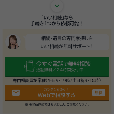
keyboard_arrow_down
「いい相続」
なら
手続き1つから
依頼可能！
相続・遺言
の専門家探しを
いい相続が
無料サポート！
今すぐ電話
無料相談
で
通話無料／24時間受付中
専門相談員が常駐
（平日9-19時/土日祝9-18時）
カンタン60秒！
email
無料
Webで相談する
※ 事務所直通ではありません。ご注意ください。