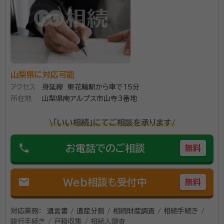
資格等：
行政書士
にて書類作成をさせていただき、不動産の相続登記や
所属団体：
山梨県行政書士会
相続税の申告が発生する場合には、提携している司法書
士事務所や税理士事務所を責任をもってご紹介いたし
ます。まずはお気軽にお問い合わせください。
山梨県に対応可能
アクセス
身延線 東花輪駅から車で15分
所在地
山梨県南アルプス市山寺3番地
\「いい相続」にてご相談を承ります/
phone
お電話でのご相談
無料
mail
Web相談も受付中
無料
対応業務：
遺言書 / 遺産分割 / 相続財産調査 / 相続手続き /
銀行手続き / 戸籍収集 / 相続人調査