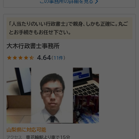
この事務所の詳細を見る
所属する専門家：
住吉 寿夫（スミヨシ トシオ）
行政書士、司法書士、宅地建物取引士
「人当たりのいい行政書士」で親身、しかも正確に。丸ご
事務所口コミ（抜粋）：
とお手続きもお任せ下さい。
account_circle
満足度 5.0
ご利用時期：2025/5
大木行政書士事務所
面談の感想
面談をしていただいて、おおよそのどのくらいの金額になりそうかや、今
star
star
star
star
star_half
4.64
（
11件
）
後の相続についての流れを詳しく説明していただいたので依頼すること
に決めました。
契約後の感想
まだ、契約後財産調査中の依頼中で大きなやり取りはまだ行なっていな
いので契約後の感想はまだ分かりません。
相続手続きは、とにかく精神力を使います。 土地建物・
預貯金・車などの手続き・・・ 忙しい日々の中、考えただ
けで憂鬱になることさえあります。 そんな時は、住吉寿
山梨県に対応可能
夫司法書士・行政書士事務所に依頼してください。 各種
アクセス
東花輪駅より車で15分
機関へ対する手続きを相続人様に代わって、お手続きし