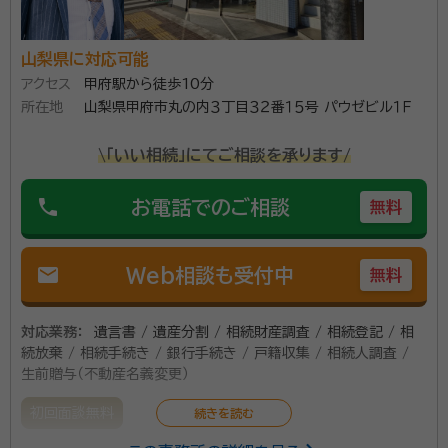
山梨県に対応可能
アクセス
甲府駅から徒歩10分
所在地
山梨県甲府市丸の内３丁目３２番１５号 パウゼビル１Ｆ
\「いい相続」にてご相談を承ります/
phone
お電話でのご相談
無料
mail
Web相談も受付中
無料
対応業務：
遺言書 / 遺産分割 / 相続財産調査 / 相続登記 / 相
続放棄 / 相続手続き / 銀行手続き / 戸籍収集 / 相続人調査 /
生前贈与（不動産名義変更）
初回面談無料