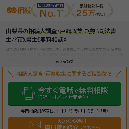
口コミ評価件数
累計相談件数
No.1
25万
件以上
山梨県
相続人調査・戸籍収集
強
司法書
の
に
い
士/行政書士
《無料相談》
山梨県の相続人調査・戸籍収集に強い司法書士/行政書士を探すなら、日本最
大級の相続専門サイト【いい相続】にお任せください。
山梨県で対応可能な相続
人調査・戸籍収集に強い司法書士/行政書士をお探しいただけます。
続きを読む
相続人調査・戸籍収集に関するご相談なら
今すぐ電話
無料相談
で
通話無料／24時間受付中
専門相談員が常駐
（平日9-19時/土日祝9-18時）
カンタン60秒！
専門家
紹介
を
してもらう