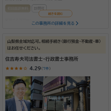
初回面談無料
訪問可
所属する専門家：
この事務所の詳細を見る
天野 文路（あまの ふみみち）
行政書士
山梨県全域対応可。相続手続き（銀行預金・不動産・車）
遺産分割協議書の作成や戸籍収集など、煩雑な相続手
はお任せください。
続きのお手伝いをいたします。お気軽にご相談くださ
い。
住吉寿夫司法書士・行政書士事務所
star
star
star
star
star_outline
4.29
資格等：
行政書士
（
7件
）
所属団体：
山梨県行政書士会