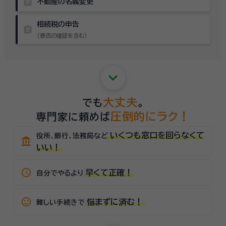
assignment
不動産の名義変更
相続税の申告
assignment
（要否の確認を含む）
keyboard_arrow_down
大丈夫
でも
。
圧倒的にラク！
専門家に頼めば
いくつも窓口を回らなくて
役所、銀行、法務局など
account_balance
いい！
schedule
早くて正確！
自分でやるより
sentiment_satisfied_alt
悩まずに済む！
難しい手続きで