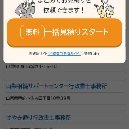
まとめてお見積りを
依頼できます！
一括見積りスタート
無料
行政書士平山事務所
※姉妹サイト
「相続費用見積ガイド」
に遷移します
山梨県甲府市城東4‐16‐10
山梨相続サポートセンター行政書士事務所
山梨県甲府市住吉四丁目１０番３９号
けやき通り行政書士事務所