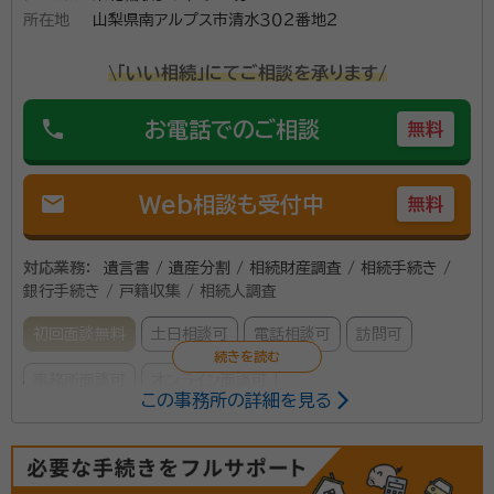
資格等：
行政書士、司法書士、宅地建物取引士
所在地
山梨県南アルプス市清水３０２番地２
ます。 ご費用は、わかりやすく相続財産からの算出に
所属団体：
山梨県司法書士会、行政書士会
て、お見積りいたします。 概算の金額が知りたい方は、
\「いい相続」にてご相談を承ります/
お気軽にお問い合わせください。
phone
お電話でのご相談
無料
mail
Web相談も受付中
無料
対応業務：
遺言書 / 遺産分割 / 相続財産調査 / 相続手続き /
銀行手続き / 戸籍収集 / 相続人調査
初回面談無料
土日相談可
電話相談可
訪問可
事務所面談可
オンライン面談可
この事務所の詳細を見る
所属する専門家：
大木 進（オオギ ススム）
行政書士