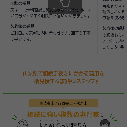
面談の感想
自宅まで来て
実家にて無料面談し契約しました。疑問点につ
スクロールできます
続のしかたを
いて分かりやすく明快に回答いただきました。
依頼を決めま
契約後の感想
契約後の感想
LINEにて気軽に問い合わせでき、回答も丁寧
依頼後もちょ
で早いです。
き、メールや
してもらい助
山梨県で相続手続きにかかる費用を
一括見積する《簡単3ステップ》