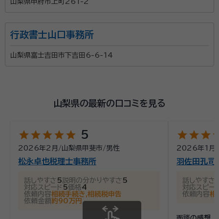
山梨県甲府市上町261-2
行政書士山口事務所
山梨県富士吉田市下吉田6-6-14
山梨県の最新の口コミを見る
star
star
star
star
star
star
star
star
st
5
2026年2月
/
山梨県甲斐市
/
男性
2026年1月
/
松永卓也税理士事務所
羽佐田孔司
話しやすさ
5
説明の分かりやすさ
5
話しやすさ
対応スピード
5
価格
4
対応スピー
依頼内容
相続手続き,相続税申告
依頼内容
相
依頼金額
約90万円
面談の感想