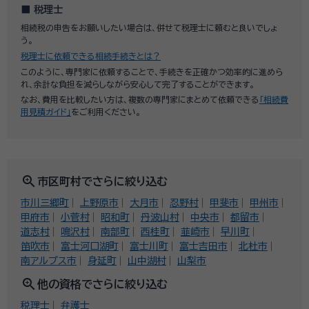
税理士
相続税の申告をお願いしたい場合は、併せて税理士に頼むと良いでしょ
う。
税理士に依頼できる相続手続きとは？
このように、専門家に依頼することで、手続きを正確かつ効率的に進めら
れ、余計な負担を減らしながら安心して完了することができます。
なお、費用を比較したい方は、複数の専門家にまとめて依頼できる
「相続費
用見積ガイド」
をご利用ください。
zoom_in
市区町村でさらに絞り込む
市川三郷町
上野原市
大月市
忍野村
甲斐市
甲州市
甲府市
小菅村
昭和町
丹波山村
中央市
都留市
道志村
鳴沢村
南部町
西桂町
韮崎市
早川町
笛吹市
富士河口湖町
富士川町
富士吉田市
北杜市
南アルプス市
身延町
山中湖村
山梨市
zoom_in
他の資格でさらに絞り込む
税理士
弁護士