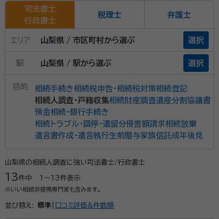
司法書士
税理士
弁護士
行政書士
エリア
山梨県 / 市区町村から選ぶ
選択
駅
山梨県 / 駅から選ぶ
選択
目的
相続手続き
相続税申告・相続税対策
相続登記
相続人調査・戸籍収集
相続財産調査
遺産分割協議書
預金相続・銀行手続き
相続トラブル・調停・遺留分侵害額請求
相続放棄
遺言書作成・遺言執行
生前贈与
家族信託
成年後見
山梨県の相続人調査に強い司法書士/行政書士
13
件中
1〜13
件表示
※いい相続非提携専門家も含みます。
並び替え:
標準
|
口コミ評価&件数順