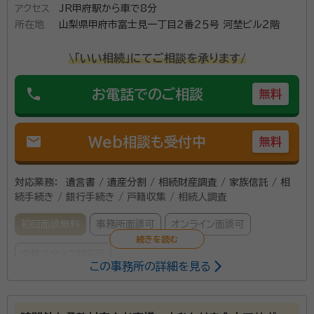
アクセス
JR甲府駅から車で8分
所在地
山梨県甲府市富士見一丁目２番２５号 河埜ビル２階
\「いい相続」にてご相談を承ります/
phone
お電話でのご相談
無料
mail
Web相談も受付中
無料
対応業務：
遺言書 / 遺産分割 / 相続財産調査 / 家族信託 / 相
続手続き / 銀行手続き / 戸籍収集 / 相続人調査
初回面談無料
事務所面談可
オンライン面談可
女性スタッフ対応可
この事務所の詳細を見る
所属する専門家：
小林 寛子（こばやし ひろこ）
行政書士