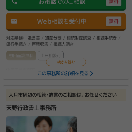
phone
お電話でのご相談
無料
mail
Web相談も受付中
無料
対応業務：
遺言書 / 遺産分割 / 相続財産調査 / 相続手続き /
銀行手続き / 戸籍収集 / 相続人調査
初回面談無料
土日相談可
所属する専門家：
この事務所の詳細を見る
相川芳克（アイカワ ヨシカツ）
行政書士
大月市周辺の相続・遺言のご相談は、お任せください
当事務所は、主に遺産相続や遺言作成など相続遺言手
続きのサポートを行っております。 お忙しい社会人の方
天野行政書士事務所
もお気軽に相談できるよう土日も含め業務に対応させ
て頂いております。また、当事務所では初回の相談料
(相談のみの場合は有料)はいただいておりません。 相