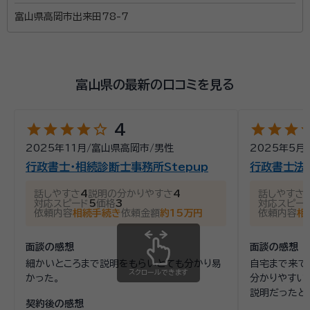
富山県高岡市出来田78-7
富山県の最新の口コミを見る
star
star
star
star
star_outline
star
star
star
st
4
2025年11月
/
富山県高岡市
/
男性
2025年5月
/
行政書士・相続診断士事務所Stepup
行政書士法
話しやすさ
4
説明の分かりやすさ
4
話しやすさ
対応スピード
5
価格
3
対応スピー
依頼内容
相続手続き
依頼金額
約15万円
依頼内容
相
面談の感想
面談の感想
細かいところまで説明をもらいとても分かり易
自宅まで来て
スクロールできます
かった。
分かりやすい
説明だったと
契約後の感想
もあり、後日