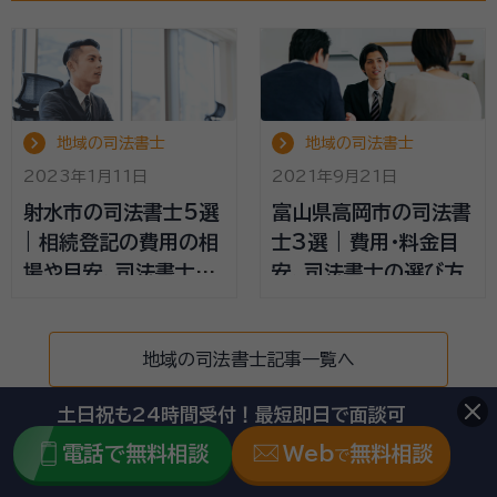
地域の司法書士
地域の司法書士
2023年1月11日
2021年9月21日
射水市の司法書士5選
富山県高岡市の司法書
| 相続登記の費用の相
士3選 | 費用・料金目
場や目安、司法書士の
安、司法書士の選び方
選び方
地域の司法書士記事一覧へ
土日祝も24時間受付！最短即日で面談可
電話で無料相談
Web
無料相談
で
地域の行政書士記事