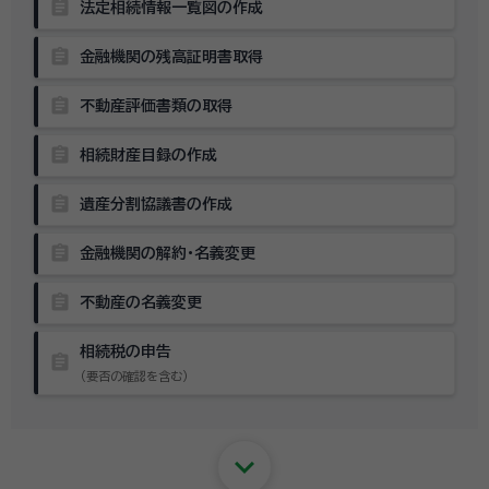
assignment
法定相続情報一覧図の作成
assignment
金融機関の残高証明書取得
assignment
不動産評価書類の取得
assignment
相続財産目録の作成
assignment
遺産分割協議書の作成
assignment
金融機関の解約・名義変更
assignment
不動産の名義変更
相続税の申告
assignment
（要否の確認を含む）
keyboard_arrow_down