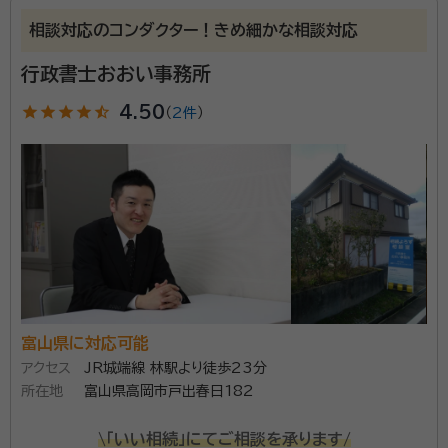
相談対応のコンダクター！きめ細かな相談対応
行政書士おおい事務所
star
star
star
star
star_half
4.50
（
2件
）
富山県に対応可能
アクセス
JR城端線 林駅より徒歩23分
所在地
富山県高岡市戸出春日182
\「いい相続」にてご相談を承ります/