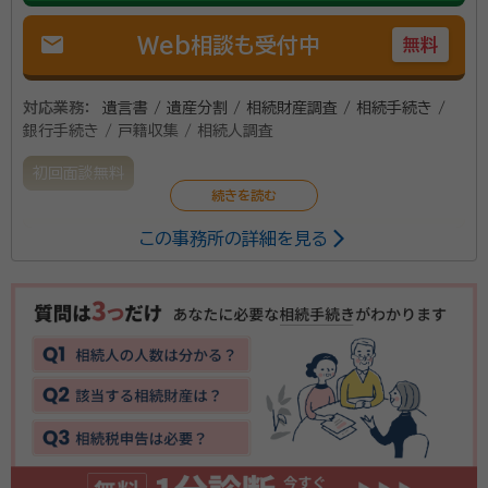
mail
Web相談も受付中
無料
対応業務：
遺言書 / 遺産分割 / 相続財産調査 / 相続手続き /
銀行手続き / 戸籍収集 / 相続人調査
初回面談無料
この事務所の詳細を見る
当事務所は不動産と相続に関する手続を専門としてお
りますので、 遺言書や遺産分割協議書作成のほか相続
手続では問題になりやすい土地や建物についてのご相
談も幅広くお受けしております。
所属団体：
富山県行政書士会