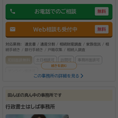
phone
お電話でのご相談
無料
mail
Web相談も受付中
無料
対応業務：
遺言書 / 遺産分割 / 相続財産調査 / 家族信託 / 相
続手続き / 銀行手続き / 戸籍収集 / 相続人調査
初回面談無料
土日相談可
訪問可
事務所面談可
オンライン面談可
この事務所の詳細を見る
所属する専門家：
大井 研也（おおい けんや）
行政書士・宅地建物取引士、民事信託
田んぼの真ん中の事務所です
コンサルタント・生命保険募集人・相続診断士
行政書士はしば事務所
事務所口コミ（抜粋）：