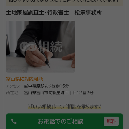
所属団体：
富山県行政書士会
土地家屋調査士・行政書士 松景事務所
富山県に対応可能
アクセス
越中荏原駅より徒歩15分
所在地
富山県富山市向新庄町四丁目１２番２号
\「いい相続」にてご相談を承ります/
phone
お電話でのご相談
無料