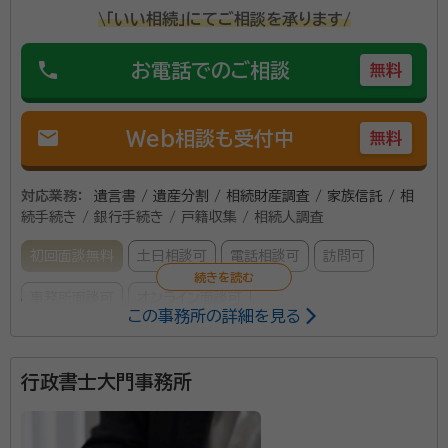
\「いい相続」にてご相談を承ります/
phone
お電話でのご相談
無料
mail
Web相談も受付中
無料
対応業務：
遺言書 / 遺産分割 / 相続財産調査 / 家族信託 / 相
続手続き / 銀行手続き / 戸籍収集 / 相続人調査
初回面談無料
土日相談可
電話相談可
訪問可
事務所面談可
オンライン面談可
この事務所の詳細を見る
所属する専門家：
行政書士大門事務所
吉村征一郎
代表 特定行政書士
経歴：
長野県上田市出身、富山大学経済学部経営法学科卒 2016年 行
政書士・相続診断士事務所Stepup 開業