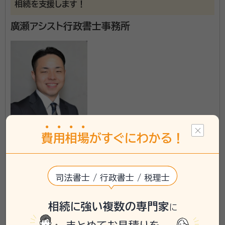
相続を支援します！
廣瀬アシスト行政書士事務所
費
用
相
場
がすぐにわかる！
富山県に対応可能
アクセス
「魚津駅」より徒歩約15分
所在地
富山県魚津市江口22ウオータープレスビル1F
司法書士 / 行政書士 / 税理士
\「いい相続」にてご相談を承ります/
相続に強い複数の専門家
に
phone
お電話でのご相談
無料