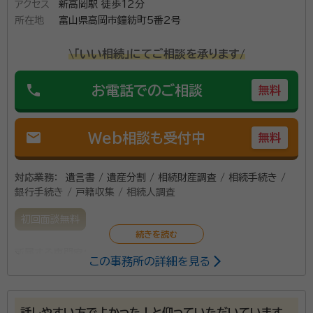
アクセス
新高岡駅 徒歩12分
所在地
富山県高岡市鐘紡町5番2号
\「いい相続」にてご相談を承ります/
phone
お電話でのご相談
無料
mail
Web相談も受付中
無料
対応業務：
遺言書 / 遺産分割 / 相続財産調査 / 相続手続き /
銀行手続き / 戸籍収集 / 相続人調査
初回面談無料
所属する専門家：
この事務所の詳細を見る
前田 敏（マエダ サトシ）
行政書士
資格等：
行政書士
話しやすい方でよかった！と仰っていただいています。