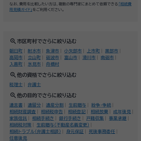
なお、費用を比較したい方は、複数の専門家にまとめて依頼できる
「相続費
用見積ガイド」
をご利用ください。
zoom_in
市区町村でさらに絞り込む
朝日町
射水市
魚津市
小矢部市
上市町
黒部市
高岡市
立山町
砺波市
富山市
滑川市
南砺市
入善町
氷見市
舟橋村
zoom_in
他の資格でさらに絞り込む
税理士
弁護士
zoom_in
他の目的でさらに絞り込む
遺言書
遺留分
遺産分割
生前贈与
紛争・争続
相続財産調査
相続税申告
相続登記
相続放棄
成年後見
家族信託
相続手続き
銀行手続き
戸籍収集
事業承継
相続税対策
生前贈与（不動産名義変更）
相続トラブル（弁護士相談）
身元保証
死後事務委任
任意後見