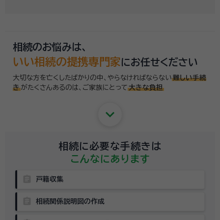
相続のお悩みは、
いい相続の提携専門家
にお任せください
大切な方を亡くしたばかりの中、やらなければならない
難しい手続
き
がたくさんあるのは、
ご家族にとって
大きな負担
keyboard_arrow_down
相続に必要な手続きは
こんなにあります
assignment
戸籍収集
assignment
相続関係説明図の作成