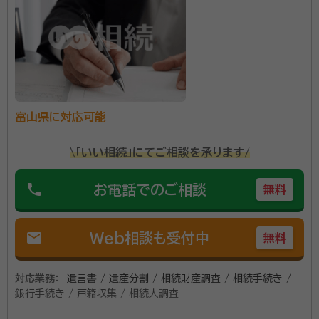
事務所口コミ（抜粋）：
account_circle
満足度 4.0
ご利用時期：2025/11
面談の感想
細かいところまで説明をもらいとても分かり易かった。
契約後の感想
契約後、即座に積極的に対応してくれて、とても満足している。
富山県に対応可能
行政書士事務所Stepupは新庄本町に立地し、相続・遺
\「いい相続」にてご相談を承ります/
言問題をはじめ、農地転用、各種許認可、書類作成、会
社設立支援など多様な業務を展開。これまで多くの実績
phone
お電話でのご相談
無料
を挙げてきました。 相続については、遺言書の作成、生
前贈与を始め、行政書士や相続診断士の枠にとらわれ
mail
Web相談も受付中
資格等：
行政書士、その他（宅地建物取引士、ＡＦＰ、賃貸不動産経営
無料
ない厚みのあるアドバイスを実施。また、相続が既に開
管理士）
始しているときは、相続関係図や遺産分割協議書の作成
所属団体：
富山県行政書士会 日本ＦＰ協会富山支部
対応業務：
遺言書 / 遺産分割 / 相続財産調査 / 相続手続き /
を行い、相続人の確定や相続財産の分割支援を行いま
銀行手続き / 戸籍収集 / 相続人調査
す。さらに相続登記や相続税申告なども行ってくれるの