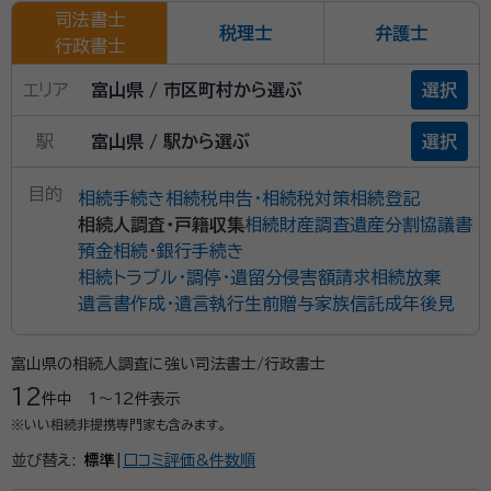
司法書士
税理士
弁護士
行政書士
エリア
富山県 / 市区町村から選ぶ
選択
駅
富山県 / 駅から選ぶ
選択
目的
相続手続き
相続税申告・相続税対策
相続登記
相続人調査・戸籍収集
相続財産調査
遺産分割協議書
預金相続・銀行手続き
相続トラブル・調停・遺留分侵害額請求
相続放棄
遺言書作成・遺言執行
生前贈与
家族信託
成年後見
富山県の相続人調査に強い司法書士/行政書士
12
件中
1〜12
件表示
※いい相続非提携専門家も含みます。
並び替え:
標準
|
口コミ評価&件数順