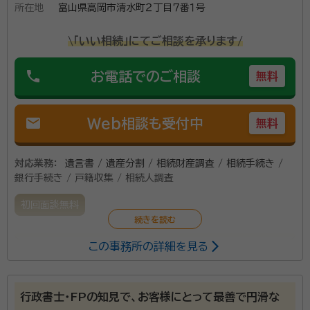
所在地
富山県高岡市清水町２丁目７番１号
\「いい相続」にてご相談を承ります/
phone
お電話でのご相談
無料
mail
Web相談も受付中
無料
対応業務：
遺言書 / 遺産分割 / 相続財産調査 / 相続手続き /
銀行手続き / 戸籍収集 / 相続人調査
初回面談無料
この事務所の詳細を見る
遺言や成年後見の他、相続財産の多様な管理の仕方や
活用法など家族信託の併用で驚くほど未来が変わりま
す。相続にはまだまだ多くの可能性があるのです。詳し
行政書士・FPの知見で、お客様にとって最善で円滑な
くご相談に応じます。