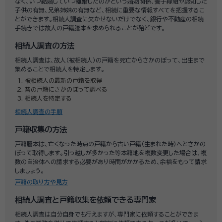
なく、いつ結婚していつ離婚したのかという婚姻関係、養子縁組や認知した
子供の有無、兄弟姉妹の有無など、相続に重要な情報すべてを把握するこ
とができます。相続人調査に欠かせないだけでなく、銀行や不動産の相続
手続きでは故人の戸籍謄本を求められることが殆どです。
相続人調査の方法
相続人調査は、故人（被相続人）の戸籍を死亡からさかのぼって、出生まで
集めることで相続人を特定します。
被相続人の最新の戸籍を取得
昔の戸籍にさかのぼって調べる
相続人を特定する
相続人調査の手順
戸籍収集の方法
戸籍謄本は、亡くなった時点の戸籍から古い戸籍（生まれた時）へとさかの
ぼって取得します。引っ越しが多かった等本籍地を複数変更した場合は、複
数の自治体への請求する必要があり時間がかかるため、余裕をもって請求
しましょう。
戸籍の取り方や見方
相続人調査と戸籍収集を依頼できる専門家
相続人調査は自分自身でも行えますが、専門家に依頼することができま