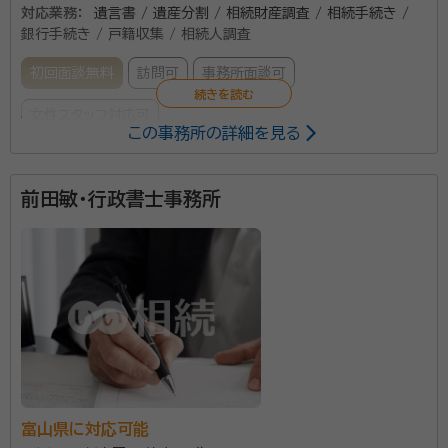
てみてください。
対応業務：
遺言書 / 遺産分割 / 相続財産調査 / 相続手続き /
銀行手続き / 戸籍収集 / 相続人調査
初回面談無料
訪問可
事務所面談可
女性スタッフ対応可
この事務所の詳細を見る
所属する専門家：
前田敏・行政書士事務所
橋場絵里
特定行政書士 申請取次行政書士
経歴：
富山市出身 富山高校 富山大学卒 司法書士兼行政書士事務所に
15年勤務
顧客の話を聞いた上で、最善の案を提案いたします。 当
方の意見を押しつけるようなことは一切いたしません。
所属団体：
富山行政書士会
富山県に対応可能