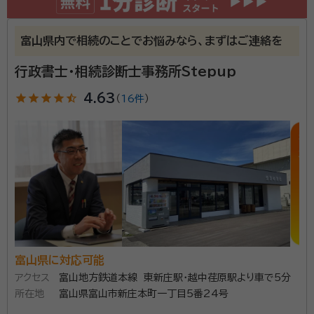
富山県内で相続のことでお悩みなら、まずはご連絡を
行政書士・相続診断士事務所Stepup
star
star
star
star
star_half
4.63
（
16件
）
富山県に対応可能
アクセス
富山地方鉄道本線 東新庄駅・越中荏原駅より車で5分
所在地
富山県富山市新庄本町一丁目5番24号