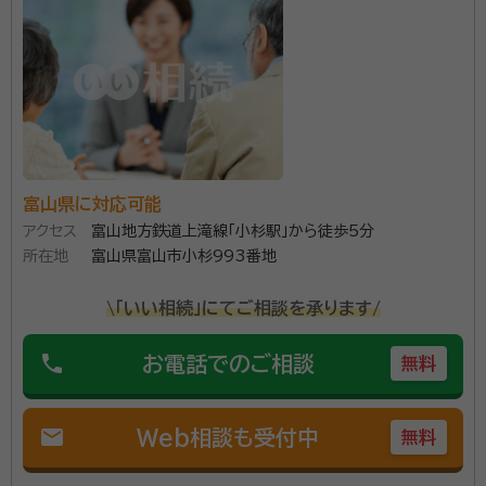
account_circle
満足度 5.0
ご利用時期：2022/2
行政書士おおい事務所は、JR城端線 林駅より徒歩23
分ほどの場所にあります。代表の大井研也先生は、飲料
メーカーを経て不動産コンサルティング会社に入社、富
裕層へのコンサルティングや住む家がない方への住居
富山県に対応可能
の提供などに従事。その際には、地域生活移行支援事業
資格等：
行政書士・宅地建物取引士・民事信託コンサルタント・生命
アクセス
富山地方鉄道上滝線「小杉駅」から徒歩5分
を担当されました。 さまざまな人々と関わった経験をも
保険募集人・相続診断士
所在地
富山県富山市小杉993番地
とに、広い視野で幅広い相談対応をしていることが特徴
所属団体：
富山県行政書士会
です。特に相続に関する相談対応に力をいれており、相
\「いい相続」にてご相談を承ります/
続対応のコンダクターとして、人々の暮らしと財産を守
るサポートをしているそう。 土日相談や19時以降の対
phone
お電話でのご相談
無料
応が可能なので、事情で時間をとりにくい方でも気軽に
相談できます。また、メール受付や訪問相談など、きめ
mail
Web相談も受付中
無料
細かな対応ができるのも良いところ。初回は相談料が無
料ですので、お困りごとやお悩みごとがある方は相談し