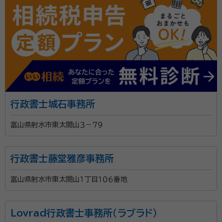
ます。 また、近年増加している空き家相続についても力
を入れており、相続後の空き家活用や管理、売却に関す
るご相談にも対応しています。行政書士・FP技能士の知
見を活かし、相続手続きだけでなく、その先の資産活用
まで見据えたご提案が可能です。 「何から始めればよい
かわからない」「相続人や財産の調査をお願いしたい」
「将来の相続に備えて遺言書を作成したい」といったご
相談も歓迎しております。地域に根差した身近な専門家
行政書士城石事務所
として、安心してご相談いただける事務所を目指してい
富山県射水市東太閤山３－７９
ます。
行政書士藤堂雅彦事務所
富山県射水市東太閤山１丁目１０６番地
Lovrad行政書士事務所（ラブラド）