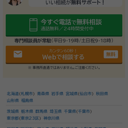
いい相続が
無料サポート！
今すぐ電話
無料相談
で
通話無料／24時間受付中
専門相談員が常駐
（平日9-19時/土日祝9-18時）
カンタン60秒！
email
無料
Webで相談する
※ 事務所直通ではありません。ご注意ください。
北海道
(
札幌市
)
青森県
岩手県
宮城県
(
仙台市
)
秋田県
山形県
福島県
茨城県
栃木県
群馬県
埼玉県
千葉県
(
千葉市
)
東京都
(
東京23区
)
神奈川県