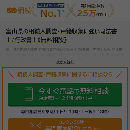
口コミ評価件数
累計相談件数
No.1
25万
件以上
富山県
相続人調査・戸籍収集
強
司法書
の
に
い
士/行政書士
《無料相談》
富山県の相続人調査・戸籍収集に強い司法書士/行政書士を探すなら、日本最
大級の相続専門サイト【いい相続】にお任せください。
富山県で対応可能な相続
人調査・戸籍収集に強い司法書士/行政書士をお探しいただけます。
続きを読む
相続人調査・戸籍収集に関するご相談なら
今すぐ電話
無料相談
で
通話無料／24時間受付中
専門相談員が常駐
（平日9-19時/土日祝9-18時）
カンタン60秒！
専門家
紹介
を
してもらう