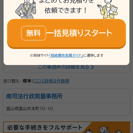
まとめてお見積りを
依頼できます！
mail
Web相談も受付中
無料
対応業務：
遺言書 / 遺産分割 / 相続財産調査 / 相続放棄 / 成
一括見積りスタート
無料
年後見 / 相続手続き / 銀行手続き / 戸籍収集 / 相続人調査
初回面談無料
土日相談可
電話相談可
訪問可
※姉妹サイト
「相続費用見積ガイド」
に遷移します
事務所面談可
オンライン面談可
この事務所の詳細を見る
廣瀬アシスト行政書士事務所は、富山県魚津市を拠点
並び替え:
標準
|
口コミ評価&件数順
に、相続手続きや遺言書作成、生前対策、家系図作成な
南司法行政測量事務所
どをサポートする行政書士事務所です。 相続は、戸籍収
集や財産調査、遺産分割協議書の作成など、多くの手続
富山県富山市本町10-10
きが必要となり、ご家族にとって大きな負担となること
資格等：
行政書士・FP技能士
があります。当事務所では、お客様のお気持ちに寄り添
所属団体：
富山県行政書士会
いながら、一つひとつの手続きを丁寧にサポートいたし