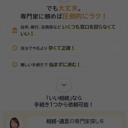
大丈夫
でも
。
圧倒的にラク！
専門家に頼めば
いくつも窓口を回らなくて
役所、銀行、法務局など
account_balance
いい！
schedule
早くて正確！
自分でやるより
sentiment_satisfied_alt
悩まずに済む！
難しい手続きで
keyboard_arrow_down
「いい相続」
なら
手続き1つから
依頼可能！
相続・遺言
の専門家探しを