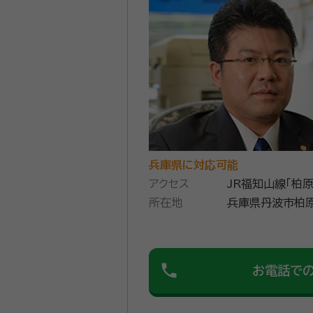
所属団体：
兵庫県行政書士会
兵庫県に対応可能
アクセス
JR福知山線「柏
所在地
兵庫県丹波市柏原
phone
お電話で