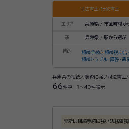
司法書士
/
行政書士
エリア
兵庫県 / 市区町村か
駅
兵庫県 / 駅から選ぶ
目的
相続手続き
相続税申告
相続トラブル・調停・遺
兵庫県の相続人調査に強い司法書士/
66
件中
1〜40
件表示
弊所は相続手続に強い法務事務