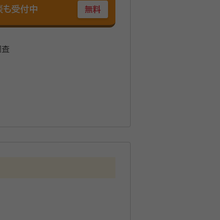
談も受付中
無料
調査
学科 卒業 2001年 4月 ホテルレ
法書士事務所に補助者として入所
入国管理局申請取次事務研修修了
 8月 行政書士チェックマーク法務事
依頼者様のお悩みに幅広く対応す
懇切丁寧」「親切親身」をモット