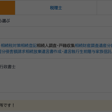
税理士
ら選ぶ
・相続税対策
相続登記
相続人調査・戸籍収集
相続財産調査
遺産分
留分侵害額請求
相続放棄
遺言書作成・遺言執行
生前贈与
家族信託
行政書士
所です！