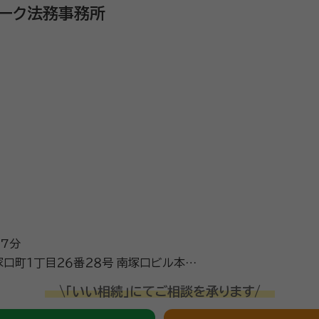
ーク法務事務所
7分
丁目２６番２８号 南塚口ビル本館
\「いい相続」にてご相談を承ります/