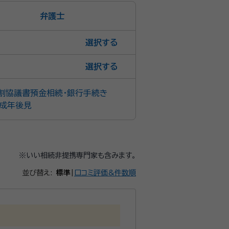
弁護士
選択
選択
割協議書
預金相続・銀行手続き
成年後見
※いい相続非提携専門家も含みます。
並び替え:
標準
|
口コミ評価&件数順