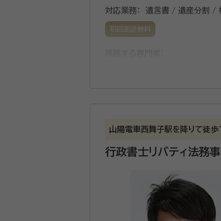
対応業務：
遺言書 / 遺産分割 /
初回面談無料
所属する専門家：
谷水 雄一（たにみず ゆういち
知ってるようでなかなかわから
資格等：
山陽電車西舞子駅を降りて徒歩
行政書士
行政書士リバティ法務