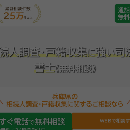
累計相談件数
通話
25万
無料
件以上
続人調査・戸籍収集
強
司
に
い
書士
《無料相談》
兵庫県の
相続人調査・戸籍収集に関するご相談なら
すぐ電話
無料相談
WEBで相談
で