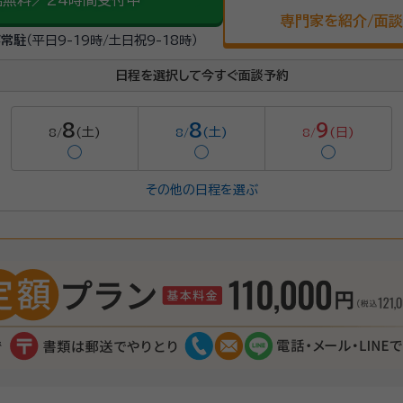
話無料／24時間受付中
専門家を紹介/面
が常駐
（平日9-19時/土日祝9-18時）
日程を選択して今すぐ面談予約
8
8
9
(土)
(土)
(日)
8/
8/
8/
◯
◯
◯
その他の日程を選ぶ