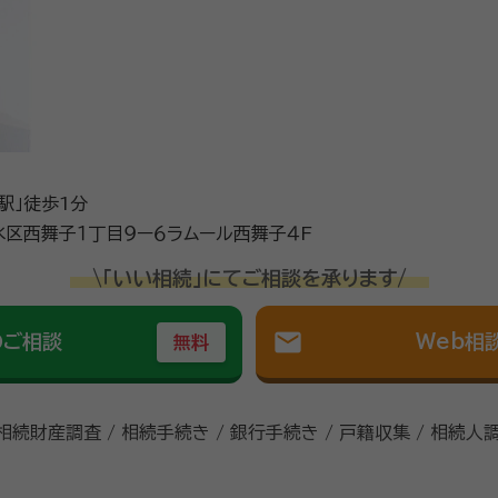
駅」徒歩1分
区西舞子１丁目９ー６ラムール西舞子４F
\「いい相続」にてご相談を承ります/
mail
のご相談
Web相
無料
 相続財産調査 / 相続手続き / 銀行手続き / 戸籍収集 / 相続人