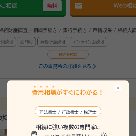
mail
のご相談
Web相
無料
 相続財産調査 / 相続手続き / 銀行手続き / 戸籍収集 / 相続人
話相談可
訪問可
事務所面談可
オンライン面談可
この事務所の詳細を見る
行政書士（登録番号12302119号）・宅建士
ノイ州，ドミニカン大学語学留学 2001年 3月 追手門学院大学経営学部経営
2008年12月 宅地建物取引主任者資格試験合格 2010年12月 司
 2012年 9月 司法書士事務所内で行政書士業務開始 2012年10月 
費
用
相
場
がすぐにわかる！
所に移転 2015年10月 NPO法人つなぐ会、副理事長に就任 2018年
々な案件に取り組んでおります。他士業との連携も取っており、
活に関する法律に関するお悩みを共に解決し、ご満足頂けるよう「
司法書士 / 行政書士 / 税理士
と思っております。
 谷水雄一行政書士事務所
相続に強い複数の専門家
に