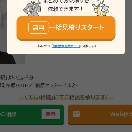
まとめてお見積りを
依頼できます！
一括見積りスタート
無料
※姉妹サイト
「相続費用見積ガイド」
に遷移します
原駅」より徒歩6分
町柏原980-2 柏原センタービル２F
\「いい相続」にてご相談を承ります/
mail
のご相談
Web相
無料