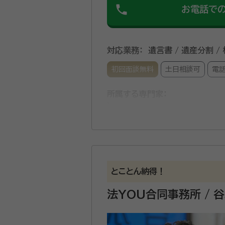
phone
お電話で
対応業務：
遺言書 / 遺産分割 /
初回面談無料
土日相談可
電
所属する専門家：
阪本 清爾（さかもと せいじ）
経歴：
1999年4月 アメリカ・イリ
ストラン業務等のサービス業に従事 
2012年 1月 行政書士試験合格
2014年 6月 あまがさき法務事務
弊所では、相続手続を始め、様
務所に移転
とことん納得！
ることが可能です。皆様の日常生
ーに、お役立てさせて頂きたい
法YOU合同事務所 /
資格等：
行政書士・宅建士