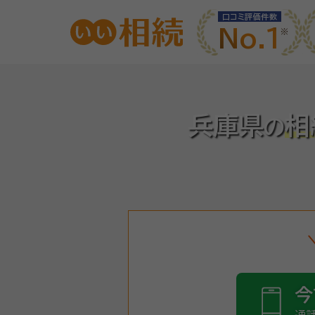
口コミ評価件数
No.1
兵庫県
相
の
今