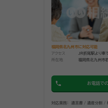
福岡県北九州市に対応可能
アクセス
JR折尾駅より車
所在地
福岡県北九州市
phone
お電話で
対応業務：
遺言書 / 遺産分割 /