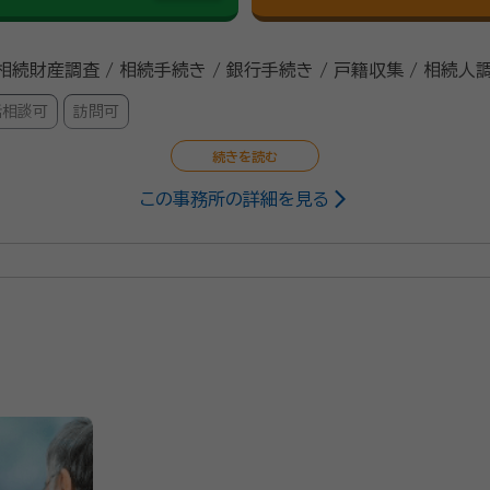
 相続財産調査 / 相続手続き / 銀行手続き / 戸籍収集 / 相続人
話相談可
訪問可
この事務所の詳細を見る
1/4
があるかと思います。当事務所では相談者の話を傾聴する事を柱
をご提案致します。当事務所の代表は相続問題を10年以上研究し