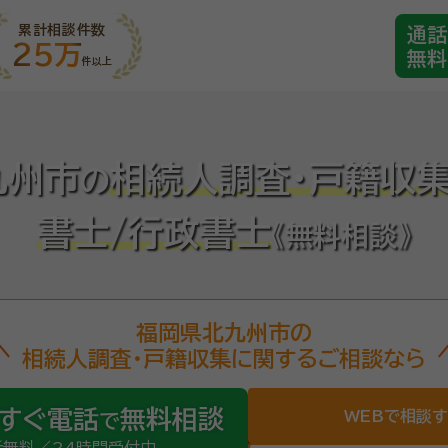
累計相談件数
通話
25万
無料
件以上
九州市
相続人調査・戸籍収
の
書士/行政書士
《無料相談》
福岡県北九州市の
相続人調査・戸籍収集に関するご相談なら
すぐ電話
無料相談
WEBで相談
で