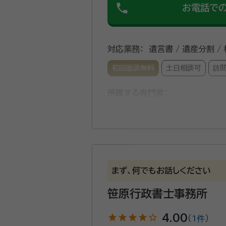
phone
お電話で
対応業務：
遺言書 / 遺産分割 /
初回面談無料
土日相談可
訪
所属する専門家：
花田 亮（はなだ りょう）
行政
経歴：
福岡県福津市出身 慶應義塾
目の前で困っている方の助けになり
事務所口コミ（抜粋）：
まず、何でもお話しください
account_circle
満足度 4.0
ご利用時期：202
笹原行政書士事務所
年間面談件数は500件以上、相続
star
star
star
star
star_outline
4.00
（
1件
）