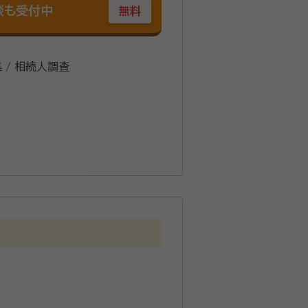
談も受付中
無料
集 / 相続人調査
住宅販売営業の営業をしてましたが、
ってベストな提案ができる自信と豊富