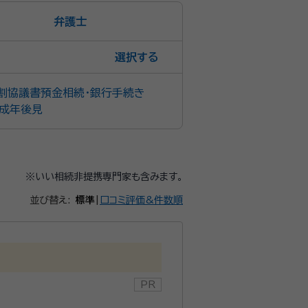
弁護士
選択
割協議書
預金相続・銀行手続き
成年後見
※いい相続非提携専門家も含みます。
並び替え:
標準
|
口コミ評価&件数順