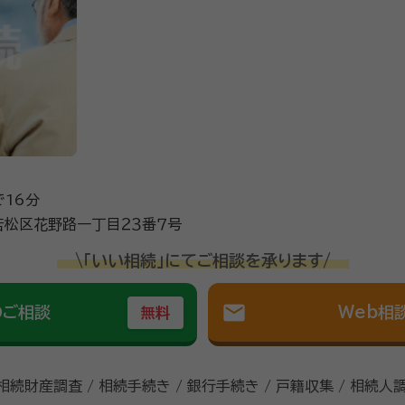
で16分
若松区花野路一丁目２３番７号
\「いい相続」にてご相談を承ります/
mail
のご相談
Web相
無料
 相続財産調査 / 相続手続き / 銀行手続き / 戸籍収集 / 相続人