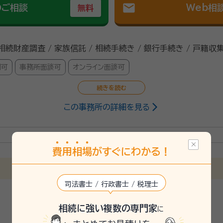
mail
のご相談
Web相
無料
 相続財産調査 / 家族信託 / 相続手続き / 銀行手続き / 戸籍収
問可
事務所面談可
オンライン面談可
この事務所の詳細を見る
書士、宅建士
大学法学部卒 2021年アンド・ワン相続行政書士事務所入社 以前は
たいとの想いから一念発起しこの業界に飛び込みました。
費
用
相
場
がすぐにわかる！
3/12
司法書士 / 行政書士 / 税理士
相続に強い複数の専門家
に
手続きでお悩みなら一度ご相談下さい。豊富な相談実績があり、お客様にと