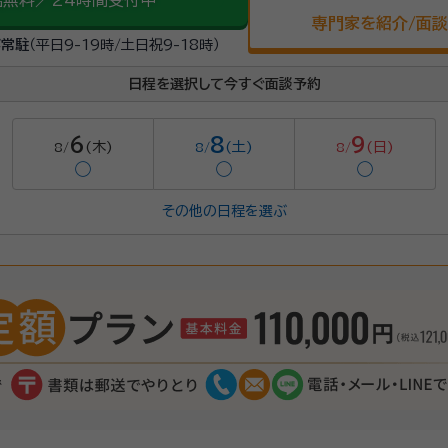
話無料／24時間受付中
専門家を紹介/面
が常駐
（平日9-19時/土日祝9-18時）
日程を選択して今すぐ面談予約
6
8
9
(木)
(土)
(日)
8/
8/
8/
◯
◯
◯
その他の日程を選ぶ