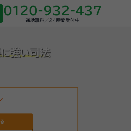
0120-932-437
通話無料／24時間受付中
集
強
司法
に
い
する