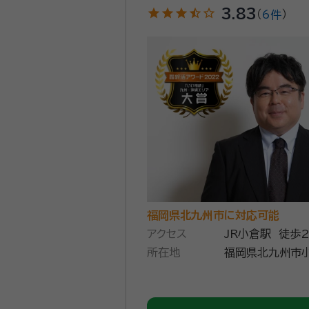
star
star
star
star_half
star_outline
3.83
（
6件
）
福岡県北九州市に対応可能
アクセス
JR小倉駅 徒歩
所在地
福岡県北九州市小