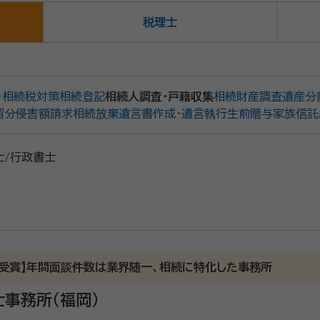
税理士
・相続税対策
相続登記
相続人調査・戸籍収集
相続財産調査
遺産分
留分侵害額請求
相続放棄
遺言書作成・遺言執行
生前贈与
家族信託
/行政書士
賞受賞】年間面談件数は業界随一、相続に特化した事務所
士事務所（福岡）