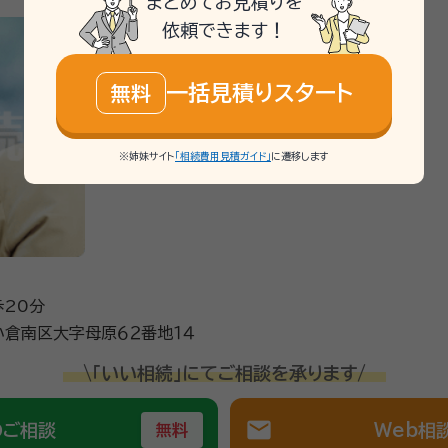
まとめてお見積りを
依頼できます！
一括見積りスタート
無料
※姉妹サイト
「相続費用見積ガイド」
に遷移します
歩20分
倉南区大字母原６２番地１４
\「いい相続」にてご相談を承ります/
mail
のご相談
Web相
無料