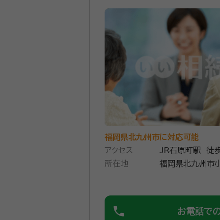
な経験があります。
所属団体：
福岡県行政書士会
福岡県北九州市に対応可能
アクセス
JR石原町駅 徒
所在地
福岡県北九州市小
phone
お電話で