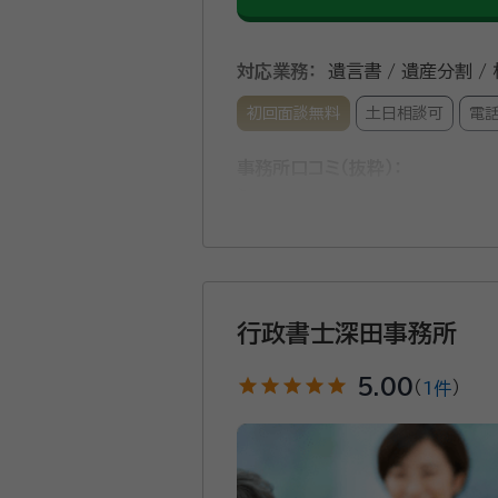
対応業務：
遺言書 / 遺産分割 /
初回面談無料
土日相談可
電
事務所口コミ（抜粋）：
account_circle
満足度 4.0
ご利用時期：202
色々とご不安な点、ご不明な点
行政書士深田事務所
識を活用し、分析、解決への道
star
star
star
star
star
5.00
（
1件
）
所属団体：
福岡県行政書士会