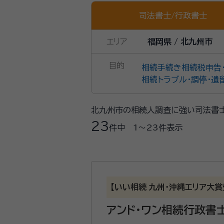
司法書士
/
行政書士
エリア
福岡県 / 北九州市
目的
相続手続き
相続税申告
相続トラブル・調停・遺
北九州市の相続人調査に強い司法書士
23
件中
1〜23
件表示
【いい相続 九州・沖縄エリア大
アンド・ワン相続行政書