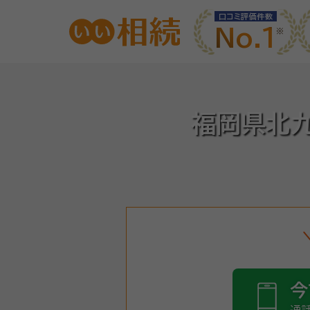
口コミ評価件数
No.1
福岡県北
今