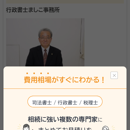
行政書士ましこ事務所
新潟県に対応可能
費
用
相
場
がすぐにわかる！
アクセス
新発田駅 車で4分
所在地
新潟県新発田市東新町2丁目3番28号
司法書士 / 行政書士 / 税理士
\「いい相続」にてご相談を承ります/
phone
お電話でのご相談
相続に強い複数の専門家
無料
に