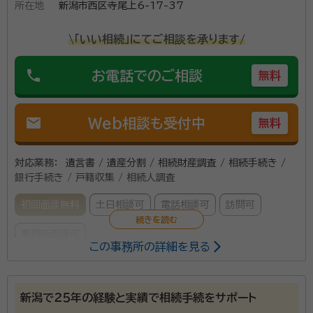
所在地
新潟市西区寺尾上6-17-37
\「いい相続」にてご相談を承ります/
phone
お電話でのご相談
無料
mail
Web相談も受付中
無料
対応業務：
遺言書 / 遺産分割 / 相続財産調査 / 相続手続き /
銀行手続き / 戸籍収集 / 相続人調査
初回面談無料
土日相談可
電話相談可
訪問可
事務所面談可
この事務所の詳細を見る
所属する専門家：
吉田 正義（よしだ まさよし）
行政書士
新潟で２５年の経験と実績で相続手続をサポート