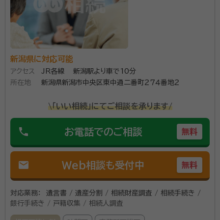
相続は慣れないことばかり、どうぞご相談ください。丁
寧に説明いたします。 遺言書作成お手伝いいたします。
公正証書遺言、自筆証書遺言などお話を伺ってお気持
新潟県に対応可能
ちに沿った形を提案していきます。 まずはご相談お待ち
アクセス
JR各線 新潟駅より車で10分
しております。 行政書士には守秘義務が課されていま
資格等：
行政書士
所在地
新潟県新潟市中央区東中通二番町２７４番地２
すので、プライバシーはお守りしますのでご安心くださ
所属団体：
新潟県行政書士会
い。 是非、当事務所をご利用ください。
\「いい相続」にてご相談を承ります/
phone
お電話でのご相談
無料
mail
Web相談も受付中
無料
対応業務：
遺言書 / 遺産分割 / 相続財産調査 / 相続手続き /
銀行手続き / 戸籍収集 / 相続人調査