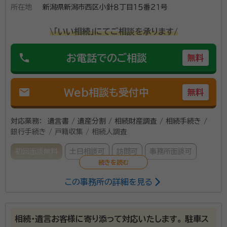
所在地
新潟県新潟市西区小針８丁目１５番２１号
\「いい相続」にてご相談を承ります/
phone
お電話でのご相談
無料
mail
Web相談も受付中
無料
対応業務：
遺言書 / 遺産分割 / 相続財産調査 / 相続手続き /
銀行手続き / 戸籍収集 / 相続人調査
初回面談無料
土日相談可
訪問可
事務所面談可
この事務所の詳細を見る
遺言書の作成補助、遺産分割協議書の作成など相続に
ついて何時でも相談に応じます。
相続・遺言お客様に寄り添って対応いたします。 駐車ス
資格等：
行政書士, マンション管理士