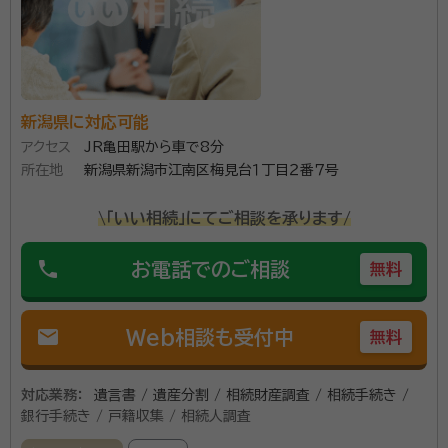
新潟県に対応可能
アクセス
JR亀田駅から車で8分
所在地
新潟県新潟市江南区梅見台１丁目２番７号
\「いい相続」にてご相談を承ります/
phone
お電話でのご相談
無料
mail
Web相談も受付中
無料
対応業務：
遺言書 / 遺産分割 / 相続財産調査 / 相続手続き /
銀行手続き / 戸籍収集 / 相続人調査