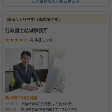
この事務所の詳細を見る
大橋 歩
行政書士・土地家屋調査士
経歴：
新潟県生まれ、山形大学理学部数学科卒、１９９１年開業。
明るく入りやすい事務所です。
土地利用や建物未登記に関連する相続に精通しており
行政書士結城事務所
ます。ぜひご相談下さい。
star
star
star
star
star_outline
4.48
（
25件
）
資格等：
行政書士、土地家屋調査士
所属団体：
新潟県行政書士会
新潟県に対応可能
アクセス
上越新幹線「長岡駅」より徒歩9分
所在地
新潟県長岡市神田町１丁目２番３３号