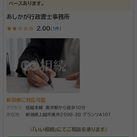
ペースあります。
所属団体：
新潟県行政書士会
あしかが行政書士事務所
star
star
star_outline
star_outline
star_outline
2.00
（
1件
）
新潟県に対応可能
アクセス
信越本線 黒井駅から徒歩10分
所在地
新潟県上越市黒井2598-38 グランツA101
\「いい相続」にてご相談を承ります/