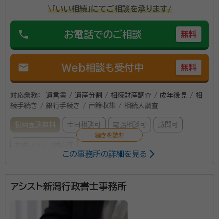
\「いい相続」にてご相談を承ります/
phone
お電話でのご相談
無料
mail
Web相談も受付中
無料
対応業務：
遺言書 / 遺産分割 / 相続財産調査 / 成年後見 / 相
続手続き / 銀行手続き / 戸籍収集 / 相続人調査
初回面談無料
土日相談可
電話相談可
訪問可
女性スタッフ対応可
この事務所の詳細を見る
所属する専門家：
アシスト新潟行政書士事務所
田中 友美（たなか ともみ）
行政書士
江口 真（えぐち まこと）
行政書士