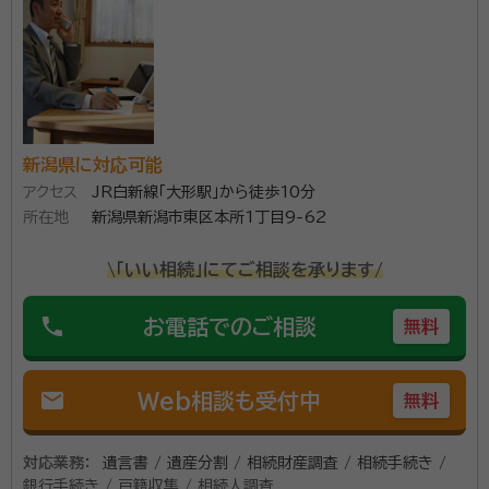
資格等：
行政書士
所属団体：
新潟県行政書士会
新潟県に対応可能
アクセス
JR白新線「大形駅」から徒歩10分
所在地
新潟県新潟市東区本所1丁目9-62
\「いい相続」にてご相談を承ります/
phone
お電話でのご相談
無料
mail
Web相談も受付中
無料
対応業務：
遺言書 / 遺産分割 / 相続財産調査 / 相続手続き /
銀行手続き / 戸籍収集 / 相続人調査