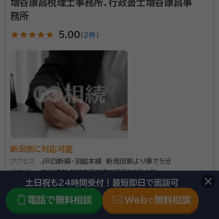
増谷康昌税理士事務所、行政書士増谷康昌事
面談の感想
務所
先方が少し緊張？されていたのかな？と最初感じたが質問のやり取りを
重ねるうちに回答もよくしてくださる感じになっていった。初めてなの
star
star
star
star
star
5.00
（
2件
）
で、まずは信用してみようと思った。
契約後の感想
流石に、各項目、費用などに関してはしっかり説明があり不明な点はなか
った。杓子定規な感じではなかったので、その点は良かったと感じる。
相続手続きのほか、不動産会社を併設していることから
処分に困った空家や土地などの相談を得意にしていま
す。
資格等：
行政書士
新潟県に対応可能
所属団体：
新潟県行政書士会
アクセス
JR白新線・羽越本線 新発田駅より車で5分
所在地
新潟県新発田市東新町1丁目13番4号
土日祝も24時間受付！最短即日で面談可
\「いい相続」にてご相談を承ります/
電話で無料相談
Web
無料相談
で