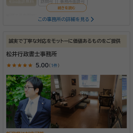
初回面談無料
訪問可
事務所面談可
所属する専門家：
この事務所の詳細を見る
皆川 遼（みながわ りょう）
行政書士
資格等：
行政書士
誠実で丁寧な対応をモットーに価値あるものをご提供
所属団体：
新潟県行政書士会
松井行政書士事務所
star
star
star
star
star
5.00
（
1件
）