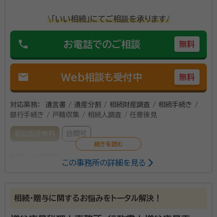
\「いい相続」にてご相談を承ります/
phone
お電話でのご相談
無料
mail
Web相談も受付中
無料
対応業務：
遺言書 / 遺産分割 / 相続財産調査 / 相続手続き /
銀行手続き / 戸籍収集 / 相続人調査 / 任意後見
初回面談無料
訪問可
所属する専門家：
この事務所の詳細を見る
結城 正規（ゆうき まさのり）
行政書士
事務所口コミ（抜粋）：
相続・贈与に関するお悩みをトータル解決！
account_circle
満足度 4.0
ご利用時期：2025/6