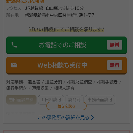
新潟県に対応可能
アクセス
JR越後線 白山駅より徒歩10分
所在地
新潟県新潟市中央区関屋新町通1-77
\「いい相続」にてご相談を承ります/
phone
お電話でのご相談
無料
mail
Web相談も受付中
無料
対応業務：
遺言書 / 遺産分割 / 相続財産調査 / 相続手続き /
銀行手続き / 戸籍収集 / 相続人調査
初回面談無料
土日相談可
訪問可
事務所面談可
所属する専門家：
この事務所の詳細を見る
松井 貴希（マツイ タカキ）
行政書士