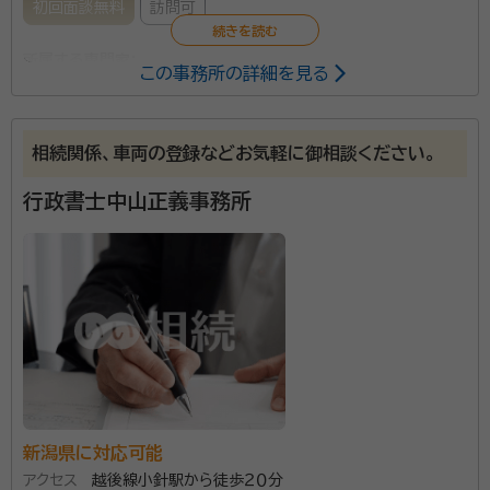
初回面談無料
訪問可
所属する専門家：
この事務所の詳細を見る
内藤 友（ないとう とも）
行政書士
資格等：
行政書士
相続関係、車両の登録などお気軽に御相談ください。
所属団体：
新潟県行政書士会
行政書士中山正義事務所
新潟県に対応可能
アクセス
越後線小針駅から徒歩２０分