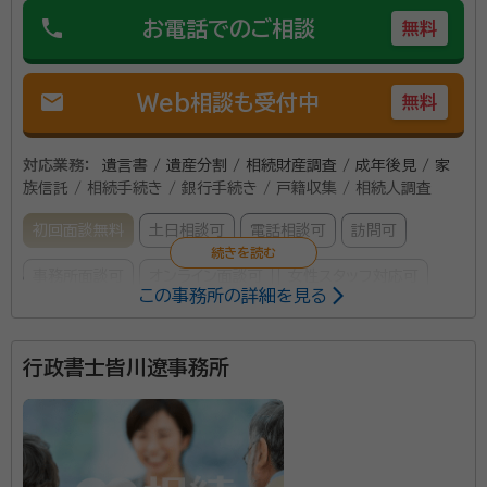
phone
お電話でのご相談
無料
mail
Web相談も受付中
無料
対応業務：
遺言書 / 遺産分割 / 相続財産調査 / 成年後見 / 家
族信託 / 相続手続き / 銀行手続き / 戸籍収集 / 相続人調査
初回面談無料
土日相談可
電話相談可
訪問可
事務所面談可
オンライン面談可
女性スタッフ対応可
この事務所の詳細を見る
所属する専門家：
行政書士皆川遼事務所
足利 昌子（あしかが まさこ）
行政書士
事務所口コミ（抜粋）：
account_circle
満足度 2.0
ご利用時期：2022/10