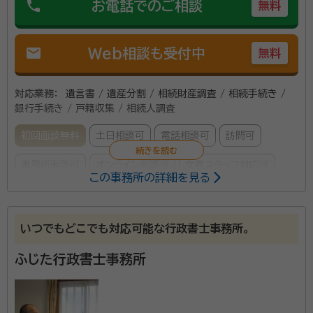
phone
お電話でのご相談
無料
mail
Web相談も受付中
無料
対応業務：
遺言書 / 遺産分割 / 相続財産調査 / 相続手続き /
銀行手続き / 戸籍収集 / 相続人調査
初回面談無料
土日相談可
電話相談可
訪問可
事務所面談可
オンライン面談可
女性スタッフ対応可
この事務所の詳細を見る
所属する専門家：
伊藤 健太郎
行政書士
いつでもどこでも対応可能な行政書士事務所。
経歴：
新潟県新潟市出身 中央大学経済学部中退 1994年新潟市役所入
庁
ふじた行政書士事務所
相続の手続きを熟知したスタッフが丁寧に対応いたしま
す。お気軽にご相談ください。