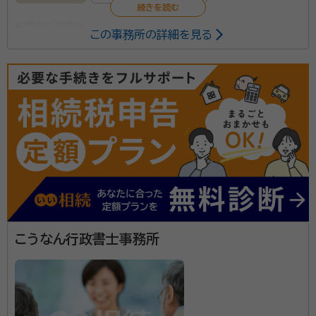
所属する専門家：
この事務所の詳細を見る
嘉藤 隆（かとう たかし）
行政書士
新潟市北区の嘉藤行政書士事務所は、地元のお客様に
寄り添う行政書士事務所です。法律に関するさまざまな
お悩みに答え、一人ひとりに合ったご提案をいたしま
す。 遺産分割協議書や相続関係説明図の作成などの相
続に関する業務や、農地転用・建設業・風俗営業法の各
資格等：
行政書士
許可申請など、幅広い内容に対してのお手伝いが可能
所属団体：
新潟県行政書士会
です。 お客様に目標を達成していただくため、行政書士
として手助けし、二人三脚で歩んでいきます。 新潟市北
こうなん行政書士事務所
区・中央区を中心にご依頼を受け付けておりますので、
ご連絡お待ちしております。