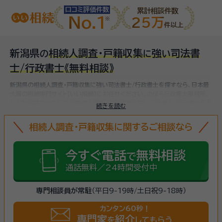
口コミ評価件数
累計相談件数
No.1
25万
件以上
新潟県
相続人調査・戸籍収集
強
司法書
の
に
い
士/行政書士
《無料相談》
新潟県の相続人調査・戸籍収集に強い司法書士/行政書士を探すなら、日本最
大級の相続専門サイト【いい相続】にお任せください。
のばら行政書士事務所、
など
新潟県で対応可能な相続人調査・戸籍収集に強い司法書士/行政書士をお
続きを読む
探しいただけます。
相続人調査・戸籍収集に関するご相談なら
今すぐ電話
無料相談
で
通話無料／24時間受付中
専門相談員が常駐
（平日9-19時/土日祝9-18時）
カンタン60秒！
専門家
紹介
を
してもらう