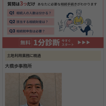
事務所口コミ（抜粋）：
account_circle
満足度 5.0
ご利用時期：2026/2
面談の感想
こちらの都合に合わせていただき、土曜日でも相談にのってもらうこと
が出来ました。手続きにかかる日数、金額等明確に提示していただいた
ので安心して依頼する事が出来ました。
契約後の感想
依頼後もこちらの要望に沿い、メールで逐次報告してくださり、書類のや
り取りも郵送でしていただきました。
土地利用業務に精通
松井行政書士事務所は新潟市関屋にある、誠実で丁寧
大橋歩事務所
な対応をモットーとした事務所です。 主な業務は、遺言
書作成や相続手続きのサポートや任意後見契約書の作
成、財産管理契約書の作成など相続に関わる手続きの
ほか、自分史作成の補助など、終活のサポートもおこな
資格等：
行政書士
っています。 事務所はJR越後線の白山駅より徒歩10分
所属団体：
新潟県行政書士会
のところにあります。平日は9:00から18:00まで営業