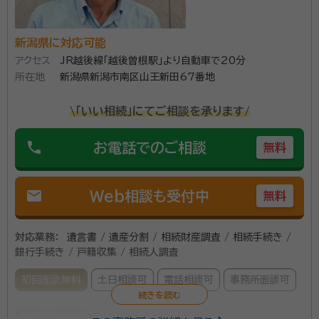
していますが、土日や19時以降の相談も可能です。初回
の相談も無料で、訪問での相談にも対応しています。「相
続に悩んでいる」「自分史を作ってみたい」といった方は
新潟県に対応可能
お気軽にご相談ください。
アクセス
JR越後線「越後曽根駅」より自動車で20分
所在地
新潟県新潟市南区山王新田67番地
\「いい相続」にてご相談を承ります/
phone
お電話でのご相談
無料
mail
Web相談も受付中
無料
対応業務：
遺言書 / 遺産分割 / 相続財産調査 / 相続手続き /
銀行手続き / 戸籍収集 / 相続人調査
初回面談無料
土日相談可
電話相談可
事務所面談可
所属する専門家：