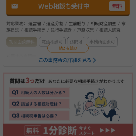
mail
Web相談も受付中
無料
対応業務：
遺言書 / 遺産分割 / 生前贈与 / 相続財産調査 / 家
族信託 / 相続手続き / 銀行手続き / 戸籍収集 / 相続人調査
初回面談無料
電話相談可
訪問可
事務所面談可
所属する専門家：
この事務所の詳細を見る
佐藤 雅裕（さとう まさひろ）
司法書士・行政書士
経歴：
新潟市西蒲区出身 いばら司法書士・行政事務所 所長・司法書士・
行政書士 新潟大学 法学部 元非常勤講師 一般社団法人日本中小企業
経営支援専門家協会（ＪＰＢＭ）新潟支部 副支部長 にいがた総合事務所
法務部門担当 商工会議所 会員 日本行政書士会連合会 著作権相談員
当事務所では相続登記だけでなく、預貯金その他財産の
名義変更を一括代行させていただきます！ 司法書士１
名・行政書士（資格者を含む）３名常駐 相続税の申告も、
同一建物内の税理士法人と連携してお手伝いいたしま
す。
所属団体：
新潟県司法書士会、新潟県行政書士会