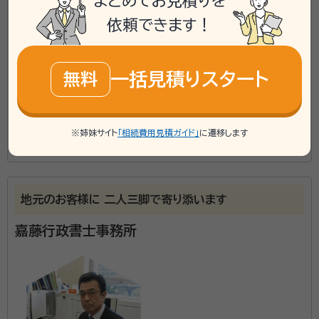
まとめてお見積りを
mail
Web相談も受付中
無料
依頼できます！
対応業務：
遺言書 / 遺産分割 / 相続財産調査 / 相続手続き /
一括見積りスタート
無料
銀行手続き / 戸籍収集 / 相続人調査
初回面談無料
土日相談可
電話相談可
訪問可
※姉妹サイト
「相続費用見積ガイド」
に遷移します
事務所面談可
オンライン面談可
この事務所の詳細を見る
所属する専門家：
猿子 公司（マシコ タカシ）
特定行政書士・宅地建物取引士・相続診
地元のお客様に 二人三脚で寄り添います
断士
嘉藤行政書士事務所
経歴：
新潟県新発田市出身、明治大学法学部卒 平成２３年５月 行政書士
ましこ事務所開業
遠方のお客様の場合、ほとんどの業務はメールや電話、
郵便などで手続きを進めることができます。 お住まい
の地域に関係なくご相談、お問い合わせ下さい。 ましこ