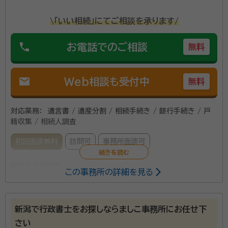
\「いい相続」にてご相談を承ります/
phone
お電話でのご相談
無料
mail
Web相談も受付中
無料
対応業務：
遺言書 / 遺産分割 / 相続手続き / 銀行手続き / 戸
籍収集 / 相続人調査
初回面談無料
訪問可
事務所面談可
所属する専門家：
この事務所の詳細を見る
渡辺 利道（わたなべ としみち）
行政書士
資格等：
行政書士
新潟で行政書士をお探しならましこ事務所にお任せ下
所属団体：
新潟県行政書士会
さい