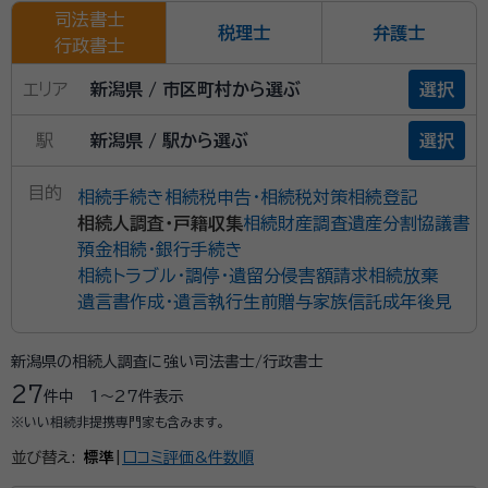
司法書士
税理士
弁護士
行政書士
エリア
新潟県 / 市区町村から選ぶ
選択
駅
新潟県 / 駅から選ぶ
選択
目的
相続手続き
相続税申告・相続税対策
相続登記
相続人調査・戸籍収集
相続財産調査
遺産分割協議書
預金相続・銀行手続き
相続トラブル・調停・遺留分侵害額請求
相続放棄
遺言書作成・遺言執行
生前贈与
家族信託
成年後見
新潟県の相続人調査に強い司法書士/行政書士
27
件中
1〜27
件表示
※いい相続非提携専門家も含みます。
並び替え:
標準
|
口コミ評価&件数順