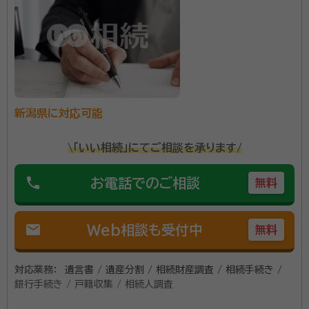
事務所口コミ（抜粋）：
account_circle
満足度 5.0
ご利用時期：2026/5
面談の感想
自宅迄来て貰って助かりました料金は思った以上だったけど納得がいき
ましたので依頼しました。
契約後の感想
新潟県に対応可能
依頼後の電話でのやりとりも良い感じで話しやすくてありがたいです。
\「いい相続」にてご相談を承ります/
のばら行政書士事務所ができたのは、代表の田中友美先生自身
phone
お電話でのご相談
に相続でトラブルがあり、法テラスで相談したことがきっかけで
無料
した。相続の悩みに寄り添って、トラブルを未然に防ぐ仕事に魅
力を感じ行政書士になられたそうです。 その後、もうひとりの行
mail
Web相談も受付中
政書士・江口真先生と共に、大手行政書士法人に勤務され、
無料
資格等：
行政書士
2018年に独立。新潟県秋葉区で現在の「のばら行政書士事務
所」を開業されました。 現在は相続手続き、遺言書作成支援等の
対応業務：
遺言書 / 遺産分割 / 相続財産調査 / 相続手続き /
終活サポートに特化した事務所として活動されていますが、今後
銀行手続き / 戸籍収集 / 相続人調査
は地域の人々により手厚いサポートができる事務所として、成年
後見制度への取り組みにも力を入れていかれるそうです。