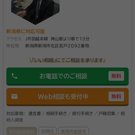
事務所では色々な分野の専門家と提携して業務を行っ
ているので、いちいち自分で専門家を探す手間が省けま
資格等：
行政書士
す。 誰に頼めばいいかわからない手続きも、まとめてお
所属団体：
新潟県行政書士会
新潟県に対応可能
引き受け致します。 どんな些細なことでもまずはお気軽
アクセス
JR羽越本線 神山駅より車で13分
にご相談ください。
所在地
新潟県新潟市北区長戸２０９２番地
\「いい相続」にてご相談を承ります/
phone
お電話でのご相談
無料
mail
Web相談も受付中
無料
対応業務：
遺言書 / 相続手続き / 銀行手続き / 戸籍収集 / 相
続人調査
初回面談無料
訪問可
事務所面談可