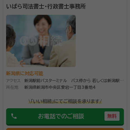
いばら司法書士・行政書士事務所
よしだ行政書士事務所は「お客様の想いを結ぶ」をモット
ーに、許認可申請業務と相続遺言関連業務をメインとす
る事務所です。 初回相談は無料で、平日時間外相談・土
日祝日相談・訪問相談にもそれぞれ対応しています。お
困りごとがありましたら、先ずはご相談ください。
資格等：
行政書士
所属団体：
新潟県行政書士会
新潟県に対応可能
アクセス
新潟駅前バスターミナル バス停から 若しくは新潟駅南
所在地
口バス停から【 女池愛宕 】行きにご乗車、【 女池愛
新潟県新潟市中央区愛宕一丁目3番地4
宕 】で降りてください。
\「いい相続」にてご相談を承ります/
phone
お電話でのご相談
無料