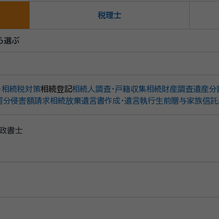
税理士
ら選ぶ
・相続税対策
相続登記
相続人調査・戸籍収集
相続財産調査
遺産分
留分侵害額請求
相続放棄
遺言書作成・遺言執行
生前贈与
家族信託
政書士