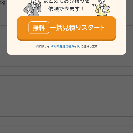
まとめてお見積りを
9-8
依頼できます！
一括見積りスタート
無料
※姉妹サイト
「相続費用見積ガイド」
に遷移します
1