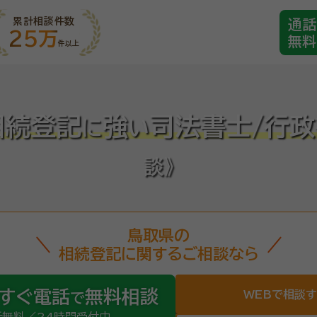
累計相談件数
通話
25万
無料
件以上
相続登記
強
司法書士/行
に
い
談》
鳥取県の
相続登記に関するご相談なら
すぐ電話
無料相談
WEBで相談
で