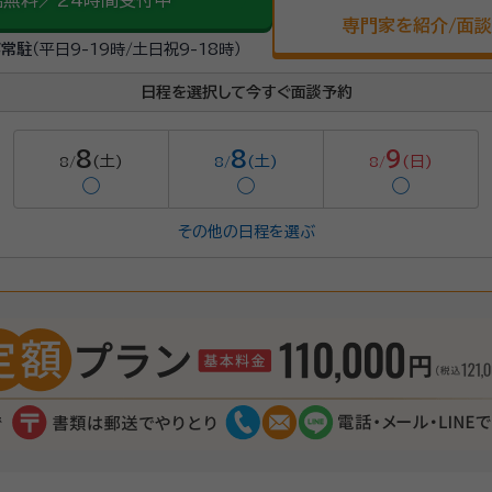
話無料／24時間受付中
専門家を紹介/面
が常駐
（平日9-19時/土日祝9-18時）
日程を選択して今すぐ面談予約
8
8
9
(土)
(土)
(日)
8/
8/
8/
◯
◯
◯
その他の日程を選ぶ