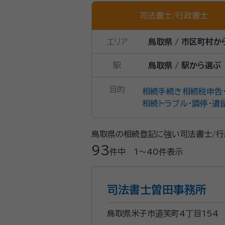
司法書士
/
行政書士
エリア
鳥取県 / 市区町村か
駅
鳥取県 / 駅から選ぶ
目的
相続手続き
相続税申告
相続トラブル・調停・遺
鳥取県の相続登記に強い司法書士/行
93
件中
1〜40
件表示
司法書士曽田事務所
鳥取県米子市道笑町4丁目154