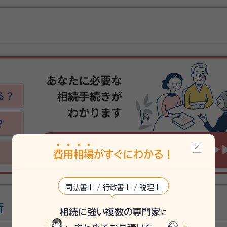
費
用
相
場
がすぐにわかる！
司法書士 / 行政書士 / 税理士
所
相続に強い複数の専門家
に