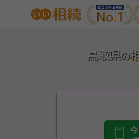
口コミ評価件数
No.1
鳥取県
の
今