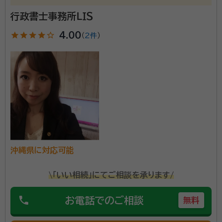
AFP、賃貸不動産経営管理士、測量士補、二種証券外務員、他多数資格
行政書士事務所ＬＩＳ
有、沖縄県那覇市出身 琉球大学法文学部卒
経歴：
遺言や相続関連の業務を専門にしております。 自己研鑽を怠らず、
star
star
star
star
star_outline
4.00
（
2件
）
丁寧なヒアリングと迅速な対応でご依頼者様の意に添えるようなサポー
トを心がけております。 お気軽にご相談いただければ、嬉しく存じます。
どうぞよろしくお願いいたします。
沖縄県中南部を中心に相続・遺言手続きのお手伝いをし
ております。相続や遺言でお悩みの方がいらっしゃいま
したら、初回相談無料ですので、どうぞお気軽にご相談
ください。
所属団体：
沖縄県行政書士会
沖縄県に対応可能
\「いい相続」にてご相談を承ります/
phone
お電話でのご相談
無料