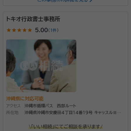
所属する専門家：
トキオ行政書士事務所
松岡 巧（まつおか たくみ）
行政書士、海事代理士、終活ガイド、
FP２級技能士、宅地建物取引士
star
star
star
star
star
5.00
（
1件
）
経歴：
平成8年 京都府警察官拝命、令和4年の退職まで主に刑事部門に
おいて活躍
事務所口コミ（抜粋）：
account_circle
満足度 5.0
ご利用時期：2025/12
面談の感想
家の近くの待ち合わせ場所にて無料面談をしました。見た目が強面顔で
すが、話すととても優しい雰囲気で、説明もわかりやすいので依頼しまし
た。
契約後の感想
沖縄県に対応可能
とても丁寧な対応で、何も知らない私に分かりやすく説明してくれまし
た。すごく頼できて頼れる存在で全て任せてたらそのままスムーズにに
アクセス
沖縄市循環バス 西部ルート
終わった感じで大変満足してます。
所在地
沖縄県沖縄市安慶田４丁目１４番１９号 キャッスルⅢ安
慶田３－Ｂ
\「いい相続」にてご相談を承ります/
沖縄県内の相続（争族）問題を少しでも減らしたい！