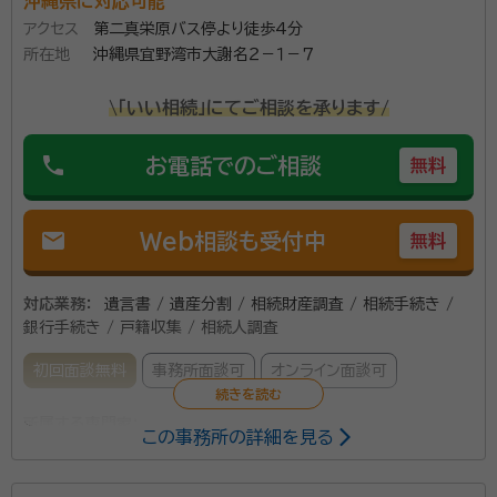
沖縄県に対応可能
アクセス
第二真栄原バス停より徒歩4分
所在地
沖縄県宜野湾市大謝名２－１－７
\「いい相続」にてご相談を承ります/
phone
お電話でのご相談
無料
mail
Web相談も受付中
無料
対応業務：
遺言書 / 遺産分割 / 相続財産調査 / 相続手続き /
銀行手続き / 戸籍収集 / 相続人調査
初回面談無料
事務所面談可
オンライン面談可
所属する専門家：
この事務所の詳細を見る
比屋根 拓（ひやね たく）
行政書士・特定行政書士