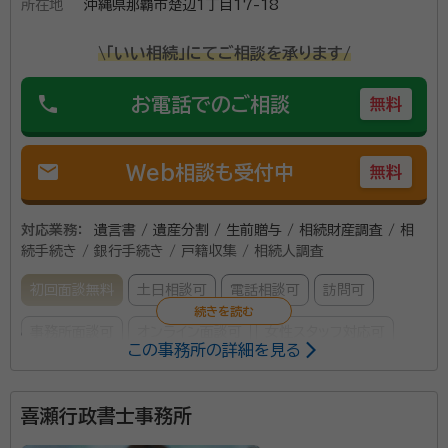
所在地
沖縄県那覇市楚辺1丁目17-18
\「いい相続」にてご相談を承ります/
phone
お電話でのご相談
無料
mail
Web相談も受付中
無料
対応業務：
遺言書 / 遺産分割 / 生前贈与 / 相続財産調査 / 相
続手続き / 銀行手続き / 戸籍収集 / 相続人調査
初回面談無料
土日相談可
電話相談可
訪問可
事務所面談可
オンライン面談可
女性スタッフ対応可
この事務所の詳細を見る
所属する専門家：
喜瀬行政書士事務所
半嶺 当友（はんみね とうゆう）
司法書士・行政書士、沖縄県石垣市
出身、早稲田大学第１法学部卒業、司法書士業昭和５９年から営業