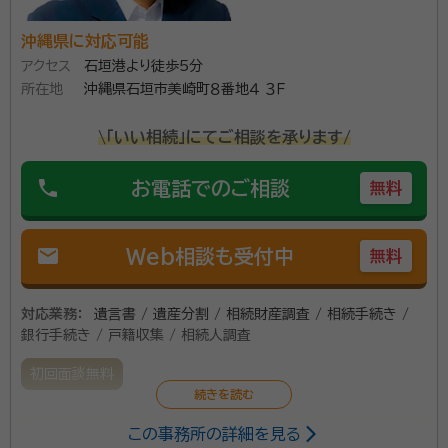
沖縄県に対応可能
アクセス
石垣港より徒歩5分
所在地
沖縄県石垣市美崎町８番地４ ３Ｆ
\「いい相続」にてご相談を承ります/
phone
お電話でのご相談
無料
mail
Web相談も受付中
無料
対応業務：
遺言書 / 遺産分割 / 相続財産調査 / 相続手続き /
銀行手続き / 戸籍収集 / 相続人調査
初回面談無料
この事務所の詳細を見る
この世の中で大切でかけがえのないお身内方々の相続