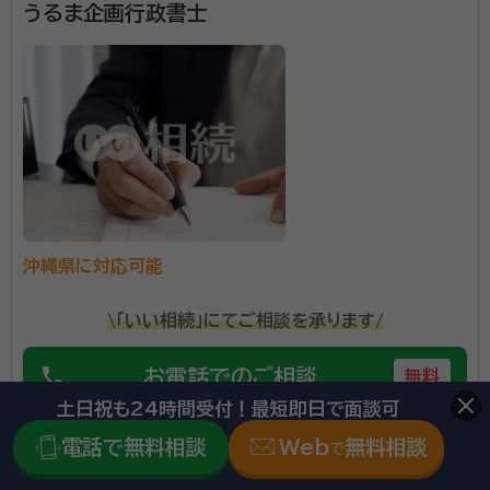
うるま企画行政書士
宜野湾市で遺言書の作成や任意後見契約などの生前相
続対策のサポート、死後の相続手続き代行をしておりま
す。 事務所での面談も可能ですので、お気軽にご相談く
ださい。
資格等：
行政書士・特定行政書士
所属団体：
沖縄県行政書士会、宜野湾市商工会議所
沖縄県に対応可能
\「いい相続」にてご相談を承ります/
phone
お電話でのご相談
無料
土日祝も24時間受付！最短即日で面談可
電話で無料相談
Web
無料相談
mail
Web相談も受付中
で
無料