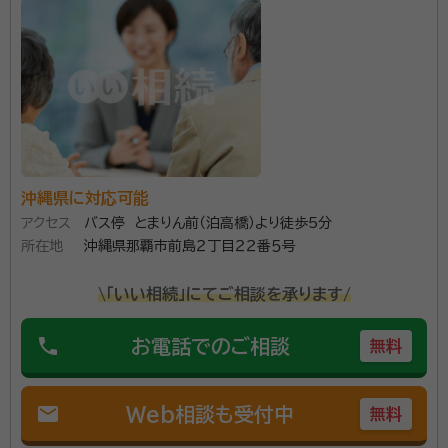
令和６年４月より相続登記が義務化されました。皆様の
大切な財産を守るべく誠心誠意対応いたします。
資格等：
司法書士、行政書士
所属団体：
沖縄県司法書士会、沖縄県行政書士会
沖縄県に対応可能
アクセス
バス停 とまりん前（泊高橋）より徒歩5分
所在地
沖縄県那覇市前島２丁目２２番５号
\「いい相続」にてご相談を承ります/
phone
お電話でのご相談
無料
mail
Web相談も受付中
無料