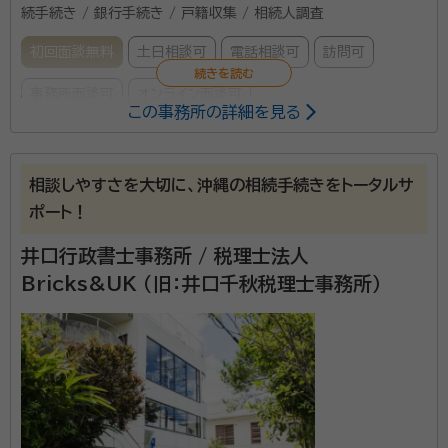
続手続き / 銀行手続き / 戸籍収集 / 相続人調査
初回面談無料
土日相談可
電話相談可
訪問可
事務所面談可
オンライン面談可
この事務所の詳細を見る
所属する専門家：
玉城 判（たまき わかつ）
行政書士、宅建取引士
相談しやすさを大切に、沖縄の相続手続きをトータルサ
経歴：
ゴスペル幼稚園・糸満南小学校・糸満中学校・糸満高校・那覇尚学院
ポート！
昭和59年（1984年）琉球大学卒業後、大同生命保険株式会社（大阪本
社）へ就職。 平成23年（2011年）同社卒業 平成23年11月「エネてぃー
井口行政書士事務所 / 税理士法人
だ琉球株式会社」設立、代表取締役就任 平成24年 3月「玉城判行政書士
事務所口コミ（抜粋）：
事務所」併設
Bricks&UK （旧：井口千秋税理士事務所）
account_circle
満足度 4.0
ご利用時期：2023/3
①「行政書士事務所」開業に至る経緯 １９８３年（大学4年
時）に資格取得し、大学卒業後金融機関での２７年勤務
後、２０１２年に沖縄県豊見城市にて独立開業。 ②「相続
業務」への取組みのキッカケ 身近で「相続が争族」となり