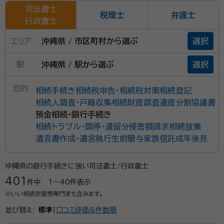
司法書士
税理士
弁護士
行政書士
エリア
沖縄県 / 市区町村から選ぶ
選択
駅
沖縄県 / 駅から選ぶ
選択
目的
相続手続き
相続税申告・相続税対策
相続登記
相続人調査・戸籍収集
相続財産調査
遺産分割協議書
預金相続・銀行手続き
相続トラブル・調停・遺留分侵害額請求
相続放棄
遺言書作成・遺言執行
生前贈与
家族信託
成年後見
沖縄県の銀行手続きに強い司法書士/行政書士
401
件中
1〜40
件表示
※いい相続非提携専門家も含みます。
並び替え:
標準
|
口コミ評価&件数順