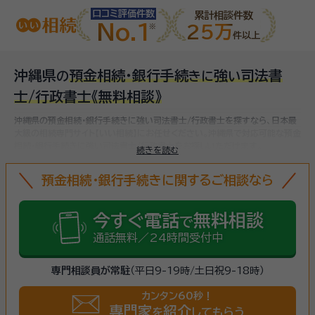
口コミ評価件数
累計相談件数
No.1
25万
件以上
沖縄県
預金相続・銀行手続
強
司法書
の
き
に
い
士/行政書士
《無料相談》
沖縄県の預金相続・銀行手続きに強い司法書士/行政書士を探すなら、日本最
大級の相続専門サイト【いい相続】にお任せください。
沖縄県で対応可能な預金
相続・銀行手続きに強い司法書士/行政書士をお探しいただけます。
続きを読む
預金相続・銀行手続きに関するご相談なら
今すぐ電話
無料相談
で
通話無料／24時間受付中
専門相談員が常駐
（平日9-19時/土日祝9-18時）
カンタン60秒！
専門家
紹介
を
してもらう