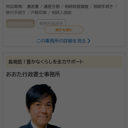
対応業務：
遺言書 / 遺産分割 / 相続財産調査 / 相続手続き /
銀行手続き / 戸籍収集 / 相続人調査
初回面談無料
事務所面談可
所属する専門家：
この事務所の詳細を見る
喜瀬 光明（きせ みつあき）
行政書士
資格等：
行政書士
島発信！豊かなくらしを全力サポート
おおた行政書士事務所