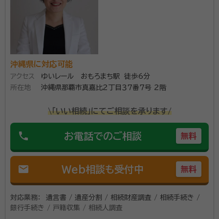
沖縄県に対応可能
アクセス
ゆいレール おもろまち駅 徒歩6分
所在地
沖縄県那覇市真嘉比２丁目３７番７号 ２階
\「いい相続」にてご相談を承ります/
phone
お電話でのご相談
無料
mail
Web相談も受付中
無料
対応業務：
遺言書 / 遺産分割 / 相続財産調査 / 相続手続き /
銀行手続き / 戸籍収集 / 相続人調査