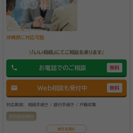
資格等：
行政書士
所属団体：
沖縄県行政書士会
沖縄県に対応可能
\「いい相続」にてご相談を承ります/
phone
お電話でのご相談
無料
mail
Web相談も受付中
無料
対応業務：
相続手続き / 銀行手続き / 戸籍収集
初回面談無料