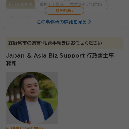
初回面談無料
事務所面談可
女性スタッフ対応可
所属する専門家：
この事務所の詳細を見る
西山 貴子（にしやま たかこ）
行政書士、宅建士、二級建築士など
資格多数
宜野湾市の遺言・相続手続きはお任せください
私たちは沖縄のお客様の「老後のお金」「認知症」「住ま
Japan ＆ Asia Biz Support 行政書士事
い」の不安に備える安心な支援やご相談等を提供しま
務所
す。また「相続」「遺言」「生前対策」の悩みに経験豊富な
行政書士が全力で取り組みます。
資格等：
行政書士、宅建士、二級建築士など
所属団体：
沖縄県行政書士会