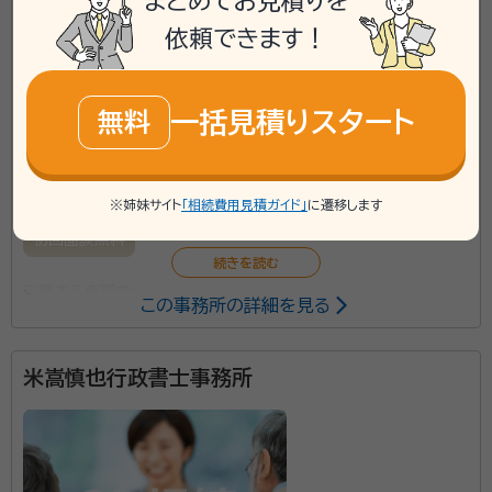
まとめてお見積りを
phone
お電話でのご相談
依頼できます！
無料
mail
Web相談も受付中
無料
一括見積りスタート
無料
対応業務：
遺言書 / 相続手続き / 銀行手続き / 戸籍収集 / 相
続人調査
※姉妹サイト
「相続費用見積ガイド」
に遷移します
初回面談無料
所属する専門家：
この事務所の詳細を見る
仲地 滉（なかち ひろし）
行政書士
米嵩慎也行政書士事務所
沖縄県浦添市にある行政書士事務所です。終活や遺言
書作成といったあらゆる相続手続きに対応しています。
まずはお客様のお話をじっくりと伺います。お気軽にご
相談ください。