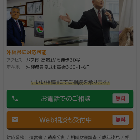
「戸籍だけ集めてほしい」「銀行の手続きだけしてほし
い」というような細かいニーズにも対応します。 沖縄は、
人間関係が密接であたたかい分、情報が周りの人に伝
わりやすい環境にあり、ご家族の悩みや財産に関する事
を他人に相談するのは不安だと思う方もいらっしゃると
資格等：
行政書士
思いますが、私達行政書士には守秘義務が課せられて
所属団体：
沖縄県行政書士会
沖縄県に対応可能
おり、また、当事務所ではその様な島の特性を理解し
アクセス
バス停「高嶺」から徒歩３０秒
て、特に守秘義務に関しては厳守していく所存ですので
所在地
沖縄県豊見城市高嶺360-1-6F
ご安心してご相談ください。 女性行政書士として、女性
の目線からきめ細やかなサービスの提供を心掛けてい
\「いい相続」にてご相談を承ります/
ます。士業というと堅苦しい感じがしたり、敷居が高いイ
メージを持つ方も多いかと思いますが、お気軽にご相談
phone
お電話でのご相談
無料
ください。
mail
Web相談も受付中
無料
対応業務：
遺言書 / 遺産分割 / 相続財産調査 / 成年後見 / 相