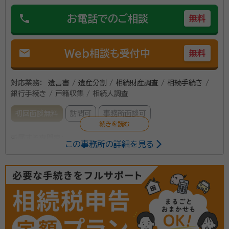
そのために活動している事務所です！
phone
お電話でのご相談
無料
資格等：
行政書士、海事代理士、宅地建物取引士、FP２級技能士、
上級終活ガイド
mail
Web相談も受付中
無料
所属団体：
沖縄県行政書士会
対応業務：
遺言書 / 遺産分割 / 相続財産調査 / 相続手続き /
銀行手続き / 戸籍収集 / 相続人調査
初回面談無料
訪問可
事務所面談可
所属する専門家：
この事務所の詳細を見る
比嘉 時生（ひが ときお）
行政書士
事務所口コミ（抜粋）：
account_circle
満足度 5.0
ご利用時期：2022/11
資格等：
行政書士