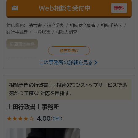
mail
Web相談も受付中
無料
対応業務：
遺言書 / 遺産分割 / 相続財産調査 / 相続手続き /
銀行手続き / 戸籍収集 / 相続人調査
初回面談無料
所属する専門家：
この事務所の詳細を見る
松田昌訓（まつだまさくに）
行政書士
相続専門の行政書士。相続のワンストップサービスで迅
松田行政書士事務所は沖縄県中頭郡読谷村に立地。読
速かつ正確な 対応を目指す。
谷村をはじめ、嘉手納町や北谷町、恩納村などの地域
で、法人の会社設立手続きや各種営業許可書の取得代
上田行政書士事務所
行、さらに個人の相続・遺言に関する問題解決業務を行
star
star
star
star
star_outline
4.00
（
2件
）
っています。 代表の松田昌訓（まつだまさくに）先生は、
資格等：
行政書士
琉球大学を卒業した後に東京へ上京。企業支援の仕事
所属団体：
沖縄県行政書士会