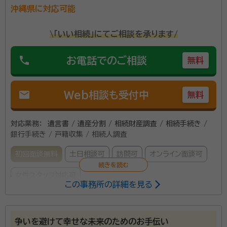
沖縄県に対応可能
\「いい相続」にてご相談を承ります/
phone
お電話でのご相談
無料
mail
Web相談も受付中
無料
対応業務：
遺言書 / 遺産分割 / 相続財産調査 / 相続手続き /
銀行手続き / 戸籍収集 / 相続人調査
初回面談無料
土日相談可
訪問可
オンライン面談可
女性スタッフ対応可
この事務所の詳細を見る
所属する専門家：
國場絵梨子
行政書士、2級ファイナンシャル・プランニング技能士、
争いを避けて幸せな未来のためのお手伝い