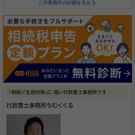
この事務所の詳細を見る
井口 千秋（いぐち ちあき）
税理士・行政書士
相続手続きの代行はもちろん、税理士事務所を兼ねてい
るため相続税申告のお手伝いまで、ワンストップでトー
タルサポートが可能です。 相続・贈与税の申告、資産評
価や資産活用コンサルティングなど、専門家だからこそ
可能な相続知識と豊富な経験でしっかりとサポートいた
資格等：
税理士・行政書士
します。 またお客様の要望に沿った、適法な遺言書の作
所属団体：
沖縄県行政書士会
成を行います。 公正証書遺言に必要な証人（2名）も弊
所の職員で対応が可能ですので、安心してご依頼くださ
「相続」「生前対策」に 強い行政書士事務所です
い。
行政書士事務所ちむくくる