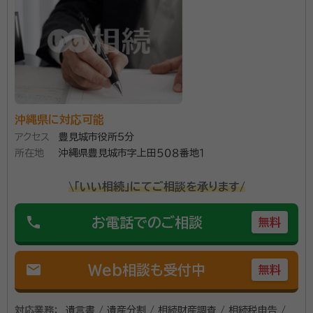
に携わり、法律の重要性を実感しました。その後行政書
士に合格し、地元である読谷村に戻って事務所を開業さ
れました。気さくな人柄で地域の方からも人気があり、
これまで多くの問題解決実績を蓄積しています。
沖縄県に対応可能
アクセス
豊見城市役所5分
所在地
沖縄県豊見城市字上田５０８番地１
\「いい相続」にてご相談を承ります/
phone
お電話でのご相談
無料
mail
Web相談も受付中
無料
対応業務：
遺言書 / 遺産分割 / 相続財産調査 / 相続税申告 /