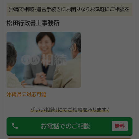
沖縄で相続・遺言手続きにお困りならお気軽にご相談を
松田行政書士事務所
沖縄県に対応可能
\「いい相続」にてご相談を承ります/
phone
お電話でのご相談
無料