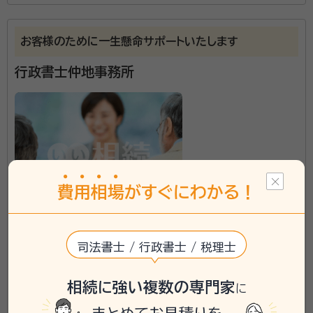
に関するお手続きを、専門的に且つ、懇切丁寧にご対応
させていただきます。ＩＴ分野にも精通しておりますの
お客様のために一生懸命サポートいたします
で、時代に即したセキュリティ技術の基、どうぞ安心して
ご相談ください。
行政書士仲地事務所
費
用
相
場
がすぐにわかる！
沖縄県に対応可能
司法書士 / 行政書士 / 税理士
アクセス
浦添前田駅から車で8分
所在地
沖縄県浦添市伊祖２－２８－１
相続に強い複数の専門家
に
\「いい相続」にてご相談を承ります/