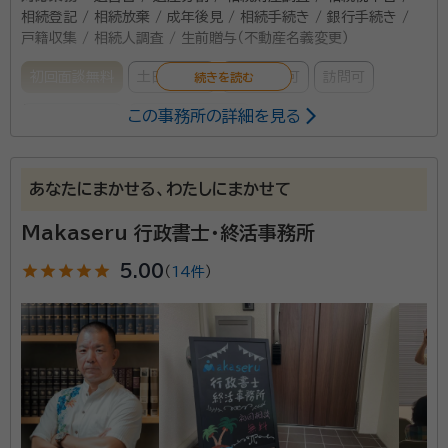
相続登記 / 相続放棄 / 成年後見 / 相続手続き / 銀行手続き /
戸籍収集 / 相続人調査 / 生前贈与（不動産名義変更）
初回面談無料
土日相談可
電話相談可
訪問可
この事務所の詳細を見る
事務所面談可
オンライン面談可
所属する専門家：
あなたにまかせる、わたしにまかせて
水口 広（みずぐち ひろし）
行政書士
経歴：
青山学院大法学部卒、渋谷区入区
Makaseru 行政書士・終活事務所
事務所口コミ（抜粋）：
star
star
star
star
star
5.00
（
14件
）
account_circle
満足度 5.0
ご利用時期：2025/11
面談の感想
とても詳しく説明うけ、自宅からも近く、見積り金額で納得し、全てお任せ
できると思い、ご依頼しました。
契約後の感想
事細かに進捗状況を報告いただき、とても安心です。順調に進んでます。
私自身が動く事がほとんどないのは、とても助かります。