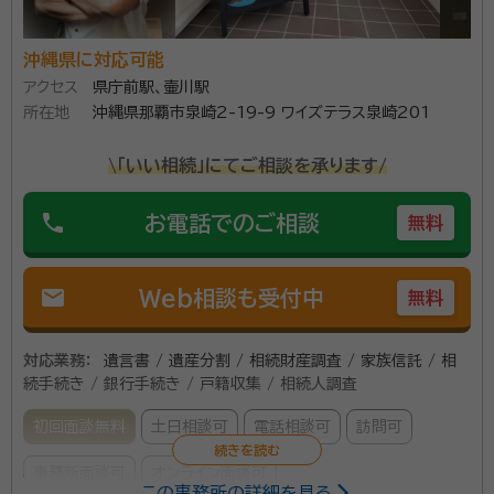
相続処理件数多数。難度の高い手続きや複雑な案件に
沖縄県に対応可能
も対応可能。
アクセス
県庁前駅、壷川駅
所在地
沖縄県那覇市泉崎2-19-9 ワイズテラス泉崎201
資格等：
行政書士、宅地建物取引士
所属団体：
コスモス成年後見サポートセンター沖縄支部
\「いい相続」にてご相談を承ります/
phone
お電話でのご相談
無料
mail
Web相談も受付中
無料
対応業務：
遺言書 / 遺産分割 / 相続財産調査 / 家族信託 / 相
続手続き / 銀行手続き / 戸籍収集 / 相続人調査
初回面談無料
土日相談可
電話相談可
訪問可
事務所面談可
オンライン面談可
この事務所の詳細を見る