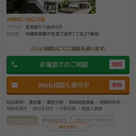
裁判に至ったことを経験したことで、「相続業務」の重要
資格等：
行政書士、宅建取引士
性を認知したのがキッカケとなりました。 ③家庭裁判所
沖縄県に対応可能
所属団体：
沖縄県行政書士会・那覇商工会議所・那覇法人会・異業種
からの「法定成年後見人」・「保佐人」の受任 ２０１９年に
アクセス
首里駅から徒歩6分
交流会BNI
那覇家庭裁判所において「法定成年後見人・保佐人」を
所在地
沖縄県那覇市首里汀良町１丁目３７番地
受任。現在、４名（後見２名・保佐２名）の方々の「身上監
\「いい相続」にてご相談を承ります/
護」・「財産管理」を遂行しています。
phone
お電話でのご相談
無料
mail
Web相談も受付中
無料
対応業務：
遺言書 / 遺産分割 / 相続財産調査 / 相続税申告 /
相続手続き / 銀行手続き / 戸籍収集 / 相続人調査
初回面談無料
事務所面談可
女性スタッフ対応可
所属する専門家：