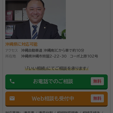
沖縄県に対応可能
アクセス
沖縄自動車道 沖縄南ICから車で約10分
所在地
沖縄県沖縄市照屋2-22-30 コーポ上原102号
\「いい相続」にてご相談を承ります/
phone
お電話でのご相談
無料
mail
Web相談も受付中
無料
対応業務：
遺言書 / 遺産分割 / 相続財産調査 / 相続手続き /