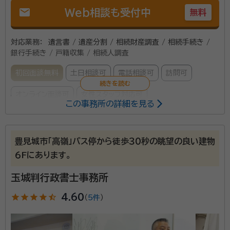
mail
Web相談も受付中
無料
対応業務：
遺言書 / 遺産分割 / 相続財産調査 / 相続手続き /
銀行手続き / 戸籍収集 / 相続人調査
初回面談無料
土日相談可
電話相談可
訪問可
オンライン面談可
女性スタッフ対応可
この事務所の詳細を見る
所属する専門家：
本村 祥子(モトムラ ショウコ)
行政書士
豊見城市「高嶺」バス停から徒歩３０秒の眺望の良い建物
経歴：
岡山県出身、石垣島に移住 2014年石垣市で開業後、2016年う
６Fにあります。
るま市に移転
玉城判行政書士事務所
事務所口コミ（抜粋）：
star
star
star
star
star_half
4.60
account_circle
（
5件
）
満足度 4.0
ご利用時期：2022/3