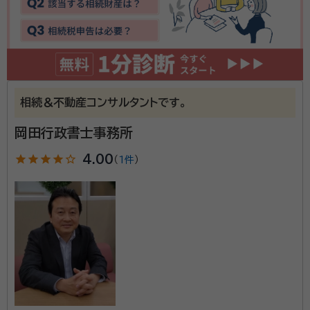
相続＆不動産コンサルタントです。
岡田行政書士事務所
star
star
star
star
star_outline
4.00
（
1件
）