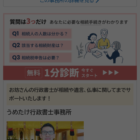
この事務所の詳細を見る
大阪の西淀川区で、行政書士として誰もが元気に楽しく
安心して暮らせる街を目指して、皆様の暮らしのお手伝
いを続けています。相続、成年後見、経営サポートを主業
務としております。「親なきあと相談室」として障がいの
ある子の親への活動も行っており、民事信託についても
資格等：
行政書士、認定経営革新等支援機関
お客様に満足いただける提案を心がけております。その
所属団体：
大阪府行政書士会
ようなお困りごとがあればお声がけください。 【営業時
間】9:00-24:00 【対応エリア】西淀川区、淀川区を中心
に大阪、京都、兵庫全域 【保有資格】行政書士、認定経営
革新等支援機関
お坊さんの行政書士が相続や遺言、仏事に関してまでサ
ポートいたします！
うめたけ行政書士事務所