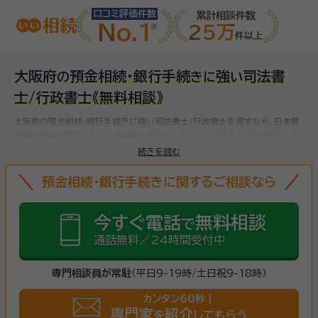
口コミ評価件数
累計相談件数
No.1
25万
件以上
大阪府
預金相続・銀行手続
強
司法書
の
き
に
い
士/行政書士
《無料相談》
大阪府の預金相続・銀行手続きに強い司法書士/行政書士を探すなら、日本最
大級の相続専門サイト【いい相続】にお任せください。
行政書士谷元事務所、な
ど
大阪府で対応可能な預金相続・銀行手続きに強い司法書士/行政書士をお探
続きを読む
しいただけます。
預金相続・銀行手続きに関するご相談なら
今すぐ電話
無料相談
で
通話無料／24時間受付中
専門相談員が常駐
（平日9-19時/土日祝9-18時）
カンタン60秒！
専門家
紹介
を
してもらう