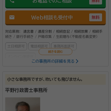
phone
お電話でのご相談
無料
mail
Web相談も受付中
無料
対応業務：
遺言書 / 遺産分割 / 相続登記 / 相続放棄 / 相続手
続き / 銀行手続き / 戸籍収集 / 生前贈与（不動産名義変更）
土日相談可
電話相談可
事務所面談可
オンライン面談可
この事務所の詳細を見る
所属する専門家：
松本 啓佑（マツモト ケイスケ）
司法書士、歯科医師国家試験合格
小さな事務所ですが、吹いても飛びません。
者
平野行政書士事務所
事前にご連絡いただければ土日祝日も対応可能です。 経験豊富
な司法書士が丁寧かつスピーディーに対応させていただきま
す。 不動産や預貯金等の相続手続き、遺言書の作成、遺産整理