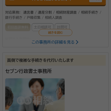
対応業務：
遺言書 / 遺産分割 / 相続財産調査 / 相続手続き /
銀行手続き / 戸籍収集 / 相続人調査
初回面談無料
土日相談可
訪問可
所属する専門家：
この事務所の詳細を見る
西野 剛志（ニシノ ツヨシ）
行政書士
面倒で複雑な手続きを代行いたします
当事務所は、相続・遺言・終活を主に取り扱っています。
大阪市の市街地に位置し、好アクセスです。 お客様の心
セブン行政書士事務所
情に十分配慮し、丁寧にお話をうかがっております。 ご
相談内容に応じて、業務内容、業務に必要な期間の目
安、料金のお見積もりをご提示いたします。費用にご納
資格等：
行政書士
得いただいてからご依頼ください。 土日、祝日など営業
所属団体：
大阪府行政書士会
時間外のご相談やご自宅など出張相談も承っておりま
す。お気軽にご相談ください。