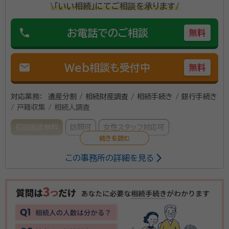
\「いい相続」にてご相談を承ります/
phone
お電話でのご相談
無料
mail
Web相談も受付中
無料
対応業務：
遺産分割 / 相続財産調査 / 相続手続き / 銀行手続き
/ 戸籍収集 / 相続人調査
初回面談無料
訪問可
女性スタッフ対応可
この事務所の詳細を見る
相続税・不動産に詳しい女性税理士が対応し、税務調査
対策の書面添付も行っています。土地評価が得意で、現
地や役所関係にも赴き、減額の実績多数。戸籍収集・預
貯金の解約手続から、空き家になった実家の遺品整理ま
で、幅広く相談が出来ます。