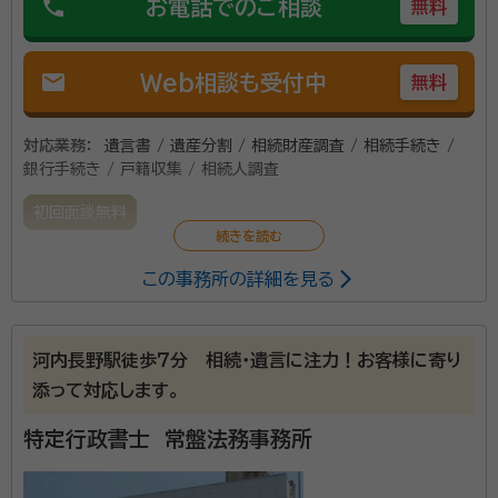
phone
お電話でのご相談
無料
mail
Web相談も受付中
無料
対応業務：
遺言書 / 遺産分割 / 相続財産調査 / 相続手続き /
銀行手続き / 戸籍収集 / 相続人調査
初回面談無料
この事務所の詳細を見る
戸籍の収集、法定相続情報一覧図の取得など相続手続
きのお手伝いをさせていただきます。
河内長野駅徒歩７分 相続・遺言に注力！お客様に寄り
添って対応します。
特定行政書士 常盤法務事務所