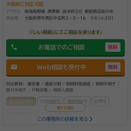
大阪府に対応可能
アクセス
南海高野線 堺東駅 徒歩約３分 駅前商店街の中
所在地
大阪府堺市堺区中瓦町２－２－１６ ラセント２０１
\「いい相続」にてご相談を承ります/
phone
お電話でのご相談
無料
mail
Web相談も受付中
無料
対応業務：
遺言書 / 遺産分割 / 相続財産調査 / 相続手続き /
銀行手続き / 戸籍収集 / 相続人調査
初回面談無料
土日相談可
電話相談可
訪問可
事務所面談可
オンライン面談可
この事務所の詳細を見る
所属する専門家：