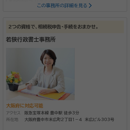
事務所面談可
オンライン面談可
この事務所の詳細を見る
所属する専門家：
西田 伸夫（にしだ のぶお）
行政書士、終活カウンセラー、防災士、三
2つの資格で、相続税申告・手続をおまかせ。
重県防災コーディネーター、三重県外国人サポーター、認知症コーディネ
若狭行政書士事務所
ーター
経歴：
大阪府警 北京語指定通訳員、留置管理課、110番指令、受理者
私は大阪府警の警察官を４２年勤務しました。警察官時
代は住民の方の相続問題や、御一人様の高齢者、認知症
の方がおられる御家族のお悩みや様々な問題に親身に
なって相談等を受け取り組んできました。住民の方の安
堵したお顔が忘れられず、住民の方に寄り添った仕事を
資格等：
行政書士、終活カウンセラー、防災士、三重県防災コーディ
したいと定年後、行政書士を開業しました。終活カウン
ネーター、三重県外国人サポーター、認知症コーディネータ
大阪府に対応可能
セラーの研修を受け、また大学（通信制）に行き相続法・
ー
アクセス
阪急宝塚本線 豊中駅 徒歩3分
親族法等の勉強をしました。
所属団体：
大阪府行政書士会
所在地
大阪府豊中市末広町2丁目１－４ 末広ビル303号