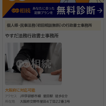
面談の感想
先に葬儀社の提携会社に見積もりをしていただきましたが、必要がない
書類の作成を強引に勧められたため、ネットで調べて紹介していただき
ました納得のいく内容と料金でしたので、契約させていただきました
契約後の感想
個人様・民事法務（初回相談無料）の行政書士事務所
初めての経験なので、自分でできることとできないことを棲み分けて、
話ができよかったです
やすだ法務行政書士事務所
当事務所は大阪府を中心に相続の手続きや、遺言書原
案作成など、相続に関連する業務を行っている事務所で
す。 専門家に相談はしたいけど、何から話したらよいか
わからない。なんとなく堅苦しく話しずらい。ということ
がないよう、ご面談ではリラックスしてお話いただける
資格等：
行政書士、ファイナンシャルプランナー
よう、また質問をしていただきやすい雰囲気作りを心掛
所属団体：
大阪府行政書士会、(一社)コスモス成年後見サポートセ
けております。
ンター、NPO法人)日本ファテナンシャル・プランナーズ
大阪府に対応可能
協会
アクセス
JR学研都市線 星田駅 徒歩８分
所在地
大阪府交野市星田４丁目２２番３号