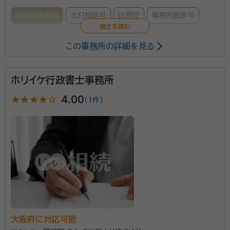
初回面談無料
土日相談可
訪問可
事務所面談可
所属する専門家：
この事務所の詳細を見る
平野 武（ひらの たけし）
行政書士、入国管理局申請取次行政書士
経歴：
1951年（昭和２６年）大阪市内で生まれる。 1974年（昭和４９年）
ホリイケ行政書士事務所
大阪の繊維商社に入社、主に審査部にて企業与信管理を担当する。（３０
数年勤務後、退職） 2009年（平成２１年）行政書士試験に合格する。
star
star
star
star
star_outline
4.00
2010年（平成２２年）自宅近くの現所にて事務所開設、現業開始する。
（
1件
）
遺言書、遺産分割協議書等の相談、作成。同公正証書作
成の手続き。 財産調査のアシスト。遺言執行者及び同代
理。 暮らしの様々な「どうしよう」をサポート、ベストを尽
くします。
資格等：
行政書士、入国管理局申請取次行政書士
所属団体：
大阪府行政書士会
大阪府に対応可能