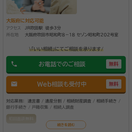
大阪府に対応可能
アクセス
JR吹田駅 徒歩3分
所在地
大阪府吹田市昭和町８－１８ セゾン昭和町２０２号室
\「いい相続」にてご相談を承ります/
phone
お電話でのご相談
無料
mail
Web相談も受付中
無料
対応業務：
遺言書 / 遺産分割 / 相続財産調査 / 相続手続き /
銀行手続き / 戸籍収集 / 相続人調査
初回面談無料