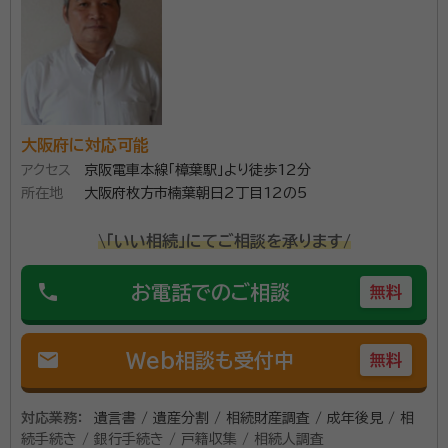
手続き、相続放棄、家族信託、生前贈与等幅広く対応しておりま
す。 依頼者様のご要望に添いながら最も望ましいご提案をさせ
資格等：
司法書士
ていただきます。 携帯電話、LINEなど様々な手段で連絡可能
です。 どうぞお気軽にお問い合わせください。
所属団体：
大阪司法書士会
大阪府に対応可能
アクセス
京阪電車本線「樟葉駅」より徒歩12分
所在地
大阪府枚方市楠葉朝日2丁目12の5
\「いい相続」にてご相談を承ります/
phone
お電話でのご相談
無料
mail
Web相談も受付中
無料
対応業務：
遺言書 / 遺産分割 / 相続財産調査 / 成年後見 / 相
続手続き / 銀行手続き / 戸籍収集 / 相続人調査