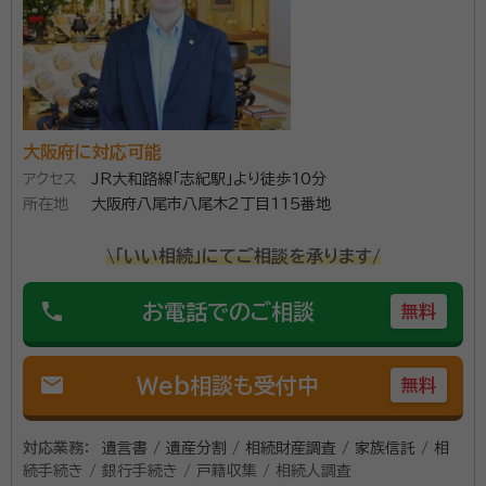
大阪府に対応可能
アクセス
JR大和路線「志紀駅」より徒歩10分
所在地
大阪府八尾市八尾木2丁目115番地
\「いい相続」にてご相談を承ります/
phone
お電話でのご相談
無料
mail
Web相談も受付中
無料
対応業務：
遺言書 / 遺産分割 / 相続財産調査 / 家族信託 / 相
続手続き / 銀行手続き / 戸籍収集 / 相続人調査