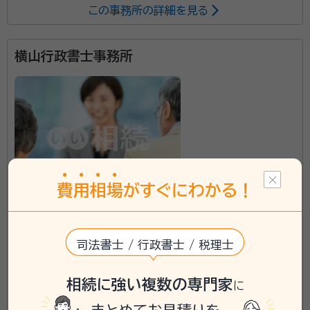
この事務所の詳細を見る
遺産相続手続は、相続人の確定に始まり、遺言書の有無
の調査、戸籍（除籍）謄本等の収集、相続財産の調査、遺
産分割協議書の作成、不動産や預貯金等の名義変更手
横山行政書士事務所
続等、多くの煩雑な作業を短期間に行わなければなりま
せん。 相続人の方が、忙しい合間をぬってこれらの慣れ
ない手続を行なうのは大きな負担となります。 また、相
続人である一人が相続手続きを行うと、他の相続人が
不正を疑ってきたりして、その後の人間関係にも影響を
及ぼすことになる可能性もあります。 このような時間コ
ストや労力などのデメリットを考えた場合、相続手続き
費
用
相
場
がすぐにわかる！
は初めから専門家に依頼した方が、結局、経済的､時間
大阪府に対応可能
的利益を得る事が出来るのではないかと思います。 当
事務所では遺産相続手続きについて、丁寧かつ迅速に
司法書士 / 行政書士 / 税理士
\「いい相続」にてご相談を承ります/
対応しておりますので、お気軽にご相談下さい。
相続に強い複数の専門家
phone
お電話でのご相談
に
無料