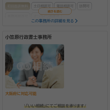
初回面談無料
土日相談可
電話相談可
訪問可
事務所面談可
オンライン面談可
この事務所の詳細を見る
所属する専門家：
小笠原行政書士事務所
梅園 浄（うめぞの じょう）
行政書士、相続診断士、終活カウンセ
ラー2級、浄土真宗本願寺派僧侶（善立寺・法晃寺副住職）
経歴：
広島県呉市 出身 龍谷大学 文学部 仏教学科 卒業 大学卒業後
は、浄土真宗本願寺派（西本願寺）の直轄寺院である東京・築地本願寺な
どにて勤務。宗教法人運営などに関わる様々な業務を経験。 退職後、行
政書士・終活カウンセラーなどの資格を取得。うめたけ行政書士事務所を
当事務所は「お寺の中の行政書士事務所」という少し変
開所。
わった事務所です。 と言いますのも、私自身が行政書士
でもあり、お寺の副住職でもあるからなのですが、その
ような少し変わった行政書士が皆さまのご相続や遺言
などのお悩みをお聞かせていただいております。 ご相
大阪府に対応可能
資格等：
行政書士、浄土真宗本願寺派僧侶、相続診断士、終活カウン
続や遺言書の作成などについてお話を聞かせていただ
セラー2級
\「いい相続」にてご相談を承ります/
いていると、お仏壇やお墓の引き継ぎ方やお片付けに
所属団体：
大阪府行政書士会、一般社団法人相続診断協会、一般社