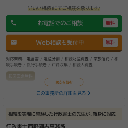
\「いい相続」にてご相談を承ります/
phone
お電話でのご相談
無料
mail
Web相談も受付中
無料
対応業務：
遺言書 / 遺産分割 / 相続財産調査 / 家族信託 / 相
続手続き / 銀行手続き / 戸籍収集 / 相続人調査
初回面談無料
この事務所の詳細を見る
「相続財産は多くないし…」「うちは家族の仲が良いから
問題ない」 相続を考えることは、残される最愛のご家族
が困らないようにとの最大の思いやりです。 相続に関
相続を実際に経験した行政書士の先生が、親身に対応
する諸手続きはもちろんのこと、「遺言書作成」「家族信
託」についてもご相談承ります。
行政書士西野剛志事務所