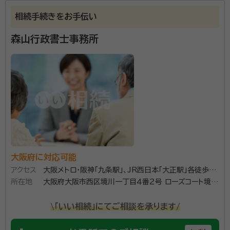
岡田 誠（おかだ まこと）
行政書士、二級建築士、宅地建物取引士
相続手続きをお手伝い
事務所口コミ（抜粋）：
森山行政書士事務所
account_circle
満足度 4.0
ご利用時期：2023/3
遺言書作成、相続手続きはもちろん、不動産に係わる相
続相談も得意分野です。
資格等：
行政書士、二級建築士、宅地建物取引士
所属団体：
大阪府行政書士会
大阪府に対応可能
アクセス
大阪メトロ・阪神「九条駅」、JR西日本「大正駅」各徒歩10
所在地
分
大阪府大阪市西区境川一丁目４番２号 ローズコート境川
４０１号
\「いい相続」にてご相談を承ります/