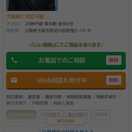
大阪府に対応可能
アクセス
JR神戸線 塚本駅 徒歩8分
所在地
大阪府大阪市西淀川区柏里2-12-9
\「いい相続」にてご相談を承ります/
phone
お電話でのご相談
無料
mail
Web相談も受付中
無料
対応業務：
遺言書 / 遺産分割 / 相続財産調査 / 相続手続き /
銀行手続き / 戸籍収集 / 相続人調査
初回面談無料
土日相談可
電話相談可
訪問可
事務所面談可
オンライン面談可
女性スタッフ対応可