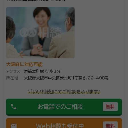
大阪府に対応可能
アクセス
堺筋本町駅 徒歩3分
所在地
大阪府大阪市中央区安土町1丁目６-22-408号
\「いい相続」にてご相談を承ります/
phone
お電話でのご相談
無料
mail
Web相談も受付中
無料