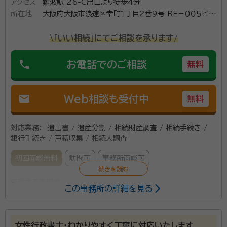
アクセス
難波駅 26-C出口より徒歩4分
所在地
大阪府大阪市浪速区幸町１丁目２番９号 ＲＥ－００５ビル
８階８０３号室
\「いい相続」にてご相談を承ります/
phone
お電話でのご相談
無料
mail
Web相談も受付中
無料
対応業務：
遺言書 / 遺産分割 / 相続財産調査 / 相続手続き /
銀行手続き / 戸籍収集 / 相続人調査
初回面談無料
訪問可
事務所面談可
所属する専門家：
この事務所の詳細を見る
堀池 伸二（ほりいけ しんじ）
行政書士
事務所口コミ（抜粋）：
女性行政書士・わかりやすく丁寧に対応いたします