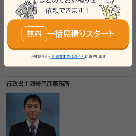
まとめてお見積りを
mail
Web相談も受付中
依頼できます！
無料
対応業務：
遺言書 / 遺産分割 / 生前贈与 / 相続財産調査 / 相
一括見積りスタート
無料
続登記 / 相続放棄 / 成年後見 / 相続手続き / 銀行手続き / 戸
籍収集 / 相続人調査
※姉妹サイト
「相続費用見積ガイド」
に遷移します
この事務所の詳細を見る
行政書士瀬崎昌彦事務所