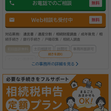
phone
お電話でのご相談
無料
mail
Web相談も受付中
無料
対応業務：
遺言書 / 遺産分割 / 相続財産調査 / 成年後見 / 相
続手続き / 銀行手続き / 戸籍収集 / 相続人調査
初回面談無料
土日相談可
訪問可
事務所面談可
オンライン面談可
女性スタッフ対応可
この事務所の詳細を見る
所属する専門家：
新熊 加代（しんくま かよ）
行政書士・AFP
経歴：
大手金融機関退職後、会計士・税理士事務所・社会保険労務士事務
所、行政書士事務所で税務や法務等を一通り経験し独立。
事務所口コミ（抜粋）：
account_circle
満足度 5.0
ご利用時期：2026/6