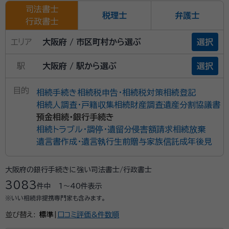
司法書士
税理士
弁護士
行政書士
エリア
大阪府 / 市区町村から選ぶ
選択
駅
大阪府 / 駅から選ぶ
選択
目的
相続手続き
相続税申告・相続税対策
相続登記
相続人調査・戸籍収集
相続財産調査
遺産分割協議書
預金相続・銀行手続き
相続トラブル・調停・遺留分侵害額請求
相続放棄
遺言書作成・遺言執行
生前贈与
家族信託
成年後見
大阪府の銀行手続きに強い司法書士/行政書士
3083
件中
1〜40
件表示
※いい相続非提携専門家も含みます。
並び替え:
標準
|
口コミ評価&件数順