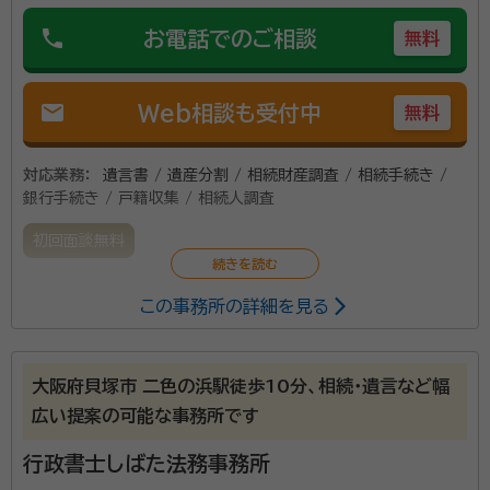
ついてなどのお悩みもお聞かせいただくことがござい
団法人終活カウンセラー協会
phone
お電話でのご相談
無料
ます。 当事務所の強みは、通常のご相続などのことだけ
でなく、見落としがちなお仏壇やお墓などのことや仏事
のことまでお悩みをお聞かせいただけることです。 是
mail
Web相談も受付中
無料
非、お気軽にご相談いただけますと嬉しいです。
対応業務：
遺言書 / 遺産分割 / 相続財産調査 / 相続手続き /
銀行手続き / 戸籍収集 / 相続人調査
初回面談無料
この事務所の詳細を見る
大阪府貝塚市 二色の浜駅徒歩10分、相続・遺言など幅
広い提案の可能な事務所です
行政書士しばた法務事務所