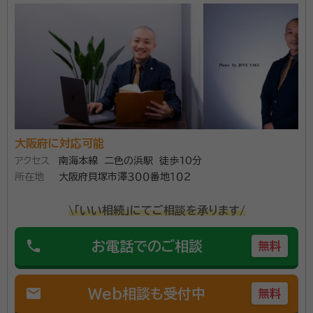
大阪府に対応可能
アクセス
南海本線 二色の浜駅 徒歩10分
所在地
大阪府貝塚市澤３００番地１０２
\「いい相続」にてご相談を承ります/
phone
お電話でのご相談
無料
mail
Web相談も受付中
無料