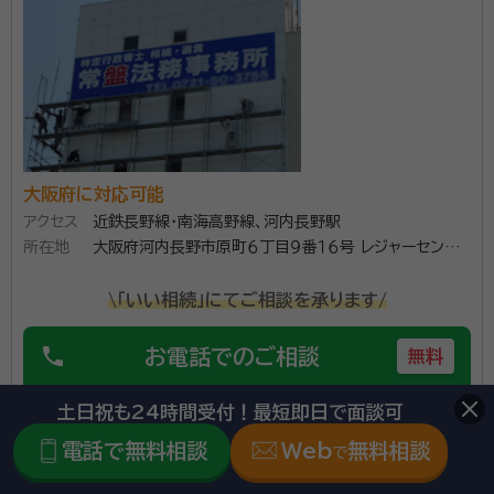
大阪府に対応可能
アクセス
近鉄長野線・南海高野線、河内長野駅
所在地
大阪府河内長野市原町６丁目９番１６号 レジャーセンタ
ーＴＥＮ２階
\「いい相続」にてご相談を承ります/
phone
お電話でのご相談
無料
土日祝も24時間受付！最短即日で面談可
mail
Web相談も受付中
無料
電話で無料相談
Web
無料相談
で