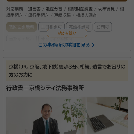
対応業務：
遺言書 / 遺産分割 / 相続財産調査 / 成年後見 / 相
続手続き / 銀行手続き / 戸籍収集 / 相続人調査
初回面談無料
土日相談可
電話相談可
訪問可
事務所面談可
オンライン面談可
この事務所の詳細を見る
所属する専門家：
柴田 龍浩（シバタ タツヒロ）
行政書士
京橋（JR、京阪、地下鉄）徒歩３分、相続、遺言でお困りの
方のお力に
相続手続きは小さく細かい手続きの連続です。また、そ
行政書士京橋シティ法務事務所
の手続きの幅も多岐に渡ります。 弊所では、「どのよう
な手続きが必要か」、「どのように行うか」、「それぞれの
手続きの単価はいくらか」 など、細かいその手続きの内
容と流れを丁寧にご説明致します。 まるっとお任せいた
資格等：
行政書士
だくことも、一部のみ限定してご依頼いただくことも可
所属団体：
大阪府行政書士会
能です。