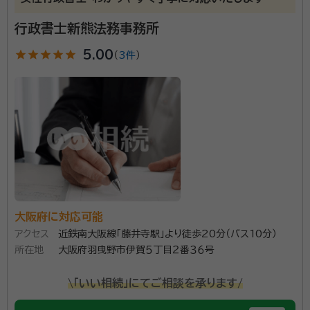
account_circle
満足度 4.0
ご利用時期：2025/12
行政書士新熊法務事務所
面談の感想
star
star
star
star
star
5.00
爽やかで信頼出来る人柄でした。事務所は小さいですが、清潔感があり
（
3件
）
ました。
契約後の感想
依頼後もちょっとした質問にも丁寧に対応を頂いた。アポには必ず面談
で対応を頂いた。
資格等：
行政書士
所属団体：
大阪府行政書士会
大阪府に対応可能
アクセス
近鉄南大阪線「藤井寺駅」より徒歩20分（バス10分）
所在地
大阪府羽曳野市伊賀５丁目２番３６号
\「いい相続」にてご相談を承ります/