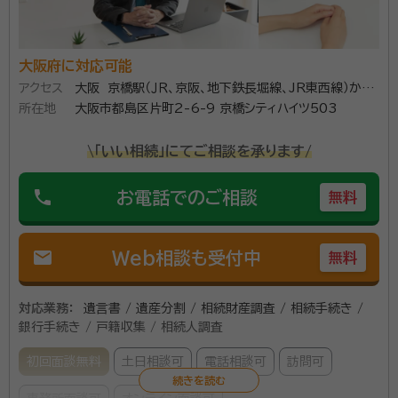
大阪府に対応可能
アクセス
大阪 京橋駅（ＪＲ、京阪、地下鉄長堀線、JR東西線）から
所在地
徒歩3分
大阪市都島区片町2-6-9 京橋シティハイツ503
\「いい相続」にてご相談を承ります/
phone
お電話でのご相談
無料
mail
Web相談も受付中
無料
対応業務：
遺言書 / 遺産分割 / 相続財産調査 / 相続手続き /
銀行手続き / 戸籍収集 / 相続人調査
初回面談無料
土日相談可
電話相談可
訪問可