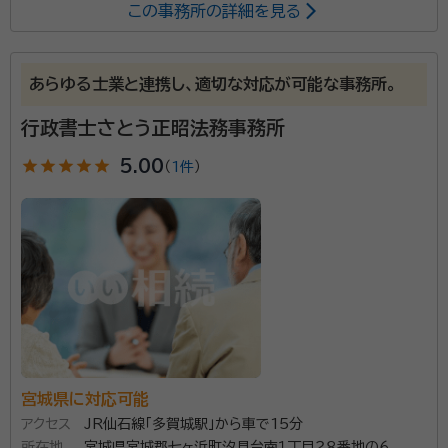
この事務所の詳細を見る
所属する専門家：
菊地 智志（きくち さとし）
行政書士
あらゆる士業と連携し、適切な対応が可能な事務所。
行政書士さとう正昭法務事務所
相続人調査、遺産分割協議書の作成、相続関係図を中心
に行っています。
star
star
star
star
star
5.00
（
1件
）
資格等：
行政書士
所属団体：
宮城県行政書士会
宮城県に対応可能
アクセス
JR仙石線「多賀城駅」から車で15分
所在地
宮城県宮城郡七ヶ浜町汐見台南１丁目２８番地の６