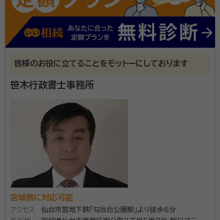
の作成をサポートします。 預貯金の解約、保険の請求、
株式や投資信託などの名義変更など手続きをサポート
いたします。 相続人や相続財産の調査などもご相談く
資格等：
行政書士
ださい。本人の希望があれば本人申請についてのコンサ
所属団体：
宮城県行政書士会
ルも可能ですので、費用を抑えることができます。 相続
皆様のお役に立てることをモットーにしております
手続きに必要となる戸籍謄本や住民票をはじめ、公的
書類の取得代行もサポートします。
笹木行政書士事務所
宮城県に対応可能
アクセス
仙台市営地下鉄「勾当台公園駅」より徒歩6分