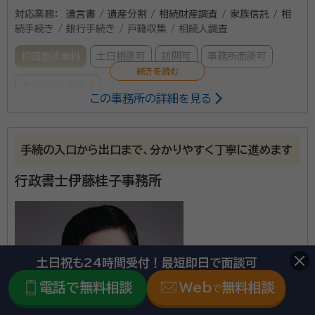
対応業務：
遺言書 / 遺産分割 / 相続財産調査 / 家族信託 / 相
続手続き / 銀行手続き / 戸籍収集 / 相続人調査
初回面談無料
土日相談可
訪問可
事務所面談可
オンライン面談可
この事務所の詳細を見る
所属する専門家：
柴原 一雄（しばはら かずお）
行政書士
手続の入口から出口まで、分かりやすく丁寧に進めます
資格等：
行政書士
行政書士伊藤桂子事務所
所属団体：
宮城県行政書士会
土日祝も24時間受付！最短即日で面談可
電話で無料相談
Web
無料相談
で