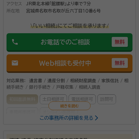
アクセス
JR東北本線「館腰駅」より車で7分
所在地
宮城県名取市名取が丘六丁目１０番６号
\「いい相続」にてご相談を承ります/
phone
お電話でのご相談
無料
mail
Web相談も受付中
無料
対応業務：
遺言書 / 遺産分割 / 相続財産調査 / 家族信託 / 相
続手続き / 銀行手続き / 戸籍収集 / 相続人調査
初回面談無料
土日相談可
電話相談可
訪問可
事務所面談可
オンライン面談可
この事務所の詳細を見る
所属する専門家：
菅野 勝（カンノ マサル）
行政書士・二級建築士・宅地建物取引士、