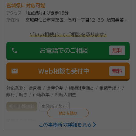
こなうのはとても難しいといえるでしょう。
宮城県に対応可能
アクセス
「仙台駅」より徒歩15分
所在地
宮城県仙台市青葉区一番町一丁目12-39 旭開発第2
ビル203
\「いい相続」にてご相談を承ります/
phone
お電話でのご相談
無料
mail
Web相談も受付中
無料
対応業務：
遺言書 / 遺産分割 / 相続財産調査 / 相続手続き /
銀行手続き / 戸籍収集 / 相続人調査
初回面談無料
事務所面談可
所属する専門家：
この事務所の詳細を見る
五十嵐 講一
行政書士、社会福祉士、宅地建物取引士、マンション管理