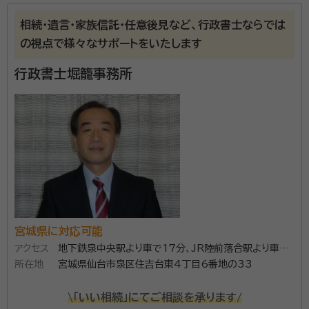
士
相続・遺言・家族信託・任意後見など、行政書士ならでは
の視点で様々なサポートをいたします
当事務所では複数の成年後見を受任しており、それに伴
う相続業務も多数処理しています。
行政書士堀籠事務所
資格等：
行政書士、社会福祉士、宅地建物取引士、マンション管理士
宮城県に対応可能
アクセス
地下鉄泉中央駅より車で17分、JR陸前落合駅より車で
所在地
17分
宮城県仙台市泉区住吉台東4丁目6番地の33
\「いい相続」にてご相談を承ります/