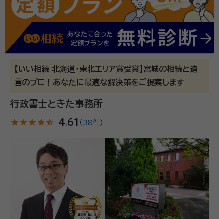
【いい相続 北海道・東北エリア賞受賞】宮城の相続と遺
言のプロ！あなたに最適な解決策をご提案します
行政書士ときた事務所
star
star
star
star
star_half
4.61
（
38件
）