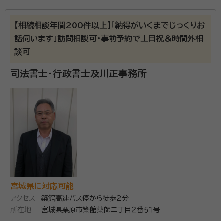
所属する専門家：
鴇田 誠治
行政書士、社会保険労務士、宅地建物取引士、CFP®、 不
【相続相談年間200件以上】「納得がいくまでじっくりお
動産コンサルティングマスター
話伺います」訪問相談可・事前予約で土日祝＆時間外相
経歴：
【経歴】 昭和46年 宮城県仙台市泉区生まれ 平成 6年 東北学
談可
院大学法学部法律学科 卒業 株式会社千葉会計事務所・司法書士
千葉信幸事務所 勤務 平成17年 行政書士法人OFFICE CHIBA 設
司法書士・行政書士及川正事務所
立 代表社員就任 平成29年 ライフパートナーズ行政書士事務所を開所
事務所口コミ（抜粋）：
令和 2年 社会保険労務士事務所を開設し、事務所名称を 「社会
保険労務士・行政書士 ときた事務所」に変更 【その他】 河北tbcカルチャ
account_circle
満足度 4.0
ご利用時期：2026/5
ーセンターにて相続講座の講師に就任
面談の感想
自宅まで来ていただきわかりやすく詳細の説明を頂きました。
契約後の感想
電話でのやりとりもスムーズで質問に対しても優しく回答を頂きました。
相続の専門家として、これまで2000件以上の相続のお
手伝いをしてまいりました。相続の各種お手続きはもち
宮城県に対応可能
ろん、争族の対策もお客様と共に立案いたします。遺言
アクセス
築館高速バス停から徒歩2分
書の作成、家族信託、財産管理、任意後見など、相続後
所在地
宮城県栗原市築館薬師二丁目２番５１号
に必要な諸手続きについてもしっかりサポートいたしま