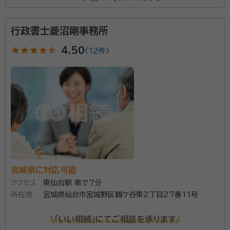
三浦 征裕
行政書士
経歴：
宮城県多賀城市出身、東北工業大学工学部卒業 2012年行政書
行政書士菱沼剛事務所
士 三浦事務所 開業
star
star
star
star
star_half
4.50
事務所口コミ（抜粋）：
（
12件
）
account_circle
満足度 5.0
ご利用時期：2021/8
相続手続き、遺言作成、民事信託等のサポートをしてお
ります。 お客様の不安・悩みを少しでも解消できれば幸
いです。
資格等：
行政書士
宮城県に対応可能
所属団体：
宮城県行政書士会
アクセス
東仙台駅 車で7分
所在地
宮城県仙台市宮城野区鶴ケ谷東2丁目27番11号
\「いい相続」にてご相談を承ります/