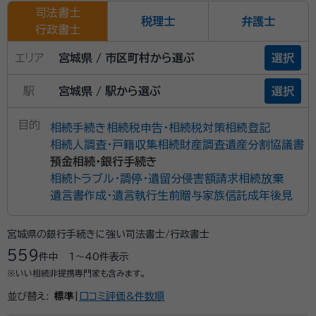
司法書士
税理士
弁護士
行政書士
エリア
宮城県 / 市区町村から選ぶ
選択
駅
宮城県 / 駅から選ぶ
選択
目的
相続手続き
相続税申告・相続税対策
相続登記
相続人調査・戸籍収集
相続財産調査
遺産分割協議書
預金相続・銀行手続き
相続トラブル・調停・遺留分侵害額請求
相続放棄
遺言書作成・遺言執行
生前贈与
家族信託
成年後見
宮城県の銀行手続きに強い司法書士/行政書士
559
件中
1〜40
件表示
※いい相続非提携専門家も含みます。
並び替え:
標準
|
口コミ評価&件数順