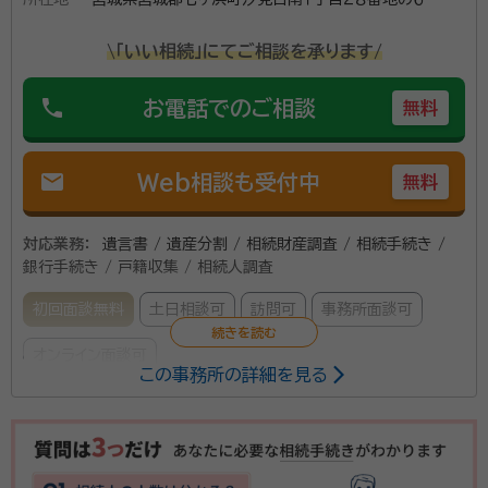
\「いい相続」にてご相談を承ります/
phone
お電話でのご相談
無料
mail
Web相談も受付中
無料
対応業務：
遺言書 / 遺産分割 / 相続財産調査 / 相続手続き /
銀行手続き / 戸籍収集 / 相続人調査
初回面談無料
土日相談可
訪問可
事務所面談可
オンライン面談可
この事務所の詳細を見る
所属する専門家：
佐藤 正昭
行政書士
経歴：
宮城県出身 東北工業大学建築学科