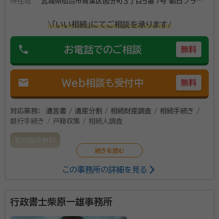
所在地
宮城県仙台市青葉区国分町３丁目５番７号 朝日プラザ
国分町４０２
\「いい相続」にてご相談を承ります/
phone
お電話でのご相談
無料
mail
Web相談も受付中
無料
対応業務：
遺言書 / 遺産分割 / 相続財産調査 / 相続手続き /
銀行手続き / 戸籍収集 / 相続人調査
初回面談無料
この事務所の詳細を見る
法定相続や代襲相続などでお困りのことがありましたら
お気軽にお問い合わせください。 行政の許認可を取る
ことは、個人でも可能です。しかしながら、それには多く
行政書士柴原一雄事務所
のやらなければいけないことがあり、事案によっては非