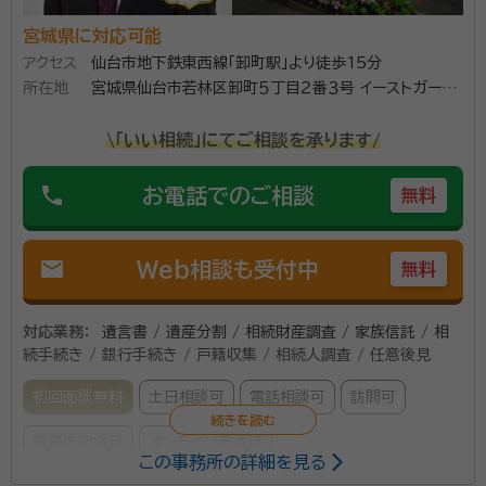
宮城県に対応可能
アクセス
仙台市地下鉄東西線「卸町駅」より徒歩15分
所在地
宮城県仙台市若林区卸町５丁目２番３号 イーストガーデ
ン２階
\「いい相続」にてご相談を承ります/
phone
お電話でのご相談
無料
mail
Web相談も受付中
無料
対応業務：
遺言書 / 遺産分割 / 相続財産調査 / 家族信託 / 相
続手続き / 銀行手続き / 戸籍収集 / 相続人調査 / 任意後見
初回面談無料
土日相談可
電話相談可
訪問可
事務所面談可
オンライン面談可
この事務所の詳細を見る