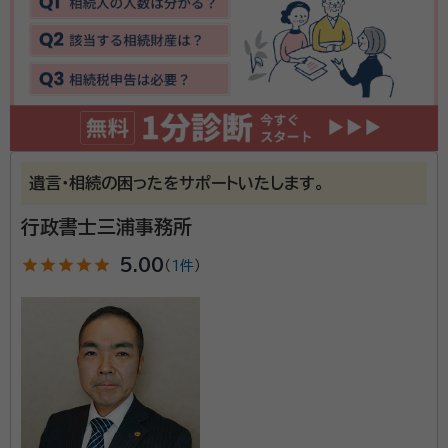
事務所口コミ（抜粋）：
account_circle
満足度 5.0
ご利用時期：2026/6
面談の感想
近所で親身になって相談にのってくれました。又、分かりやすく説明して
いただきました
契約後の感想
近所なので、お互い忙しくても電話連絡で必要書類などのやり取りし、ス
遺言・相続の困ったをサポートいたします。
ムーズに進みました
行政書士三浦事務所
当事務所は、相続か、遺言か、贈与か、相談者の身上を
star
star
star
star
star
5.00
（
1件
）
的確に把握し、ご納得できるまで懇切丁寧にご説明申し
上げ、安心して相続手続が完了できるように努めます。
資格等：
行政書士
所属団体：
宮城県行政書士会