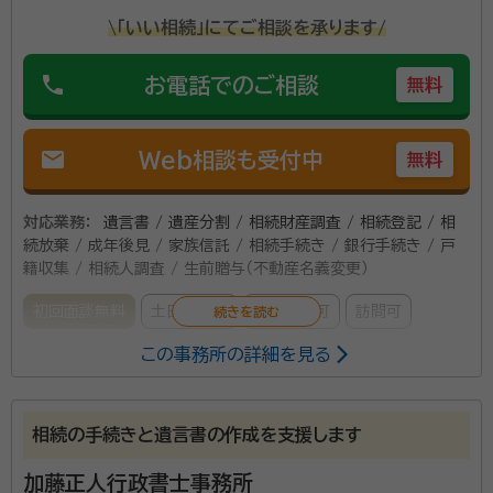
資格等：
社会保険労務士、ＣＦＰ、宅建士、不動産コンサルティングマ
\「いい相続」にてご相談を承ります/
す。
スター
所属団体：
宮城県行政書士会 / 宮城県社会保険労務士会
phone
お電話でのご相談
無料
mail
Web相談も受付中
無料
対応業務：
遺言書 / 遺産分割 / 相続財産調査 / 相続登記 / 相
続放棄 / 成年後見 / 家族信託 / 相続手続き / 銀行手続き / 戸
籍収集 / 相続人調査 / 生前贈与（不動産名義変更）
初回面談無料
土日相談可
電話相談可
訪問可
この事務所の詳細を見る
所属する専門家：
及川 正（おいかわ ただし）
司法書士、猟友会（栗原北部支部）、迫
川漁業協同組合理事、仙台法務局古川支局（登記相談員、土地の所有者不
相続の手続きと遺言書の作成を支援します
明探索委員）、宮城県公共嘱託司法書士会理事
加藤正人行政書士事務所