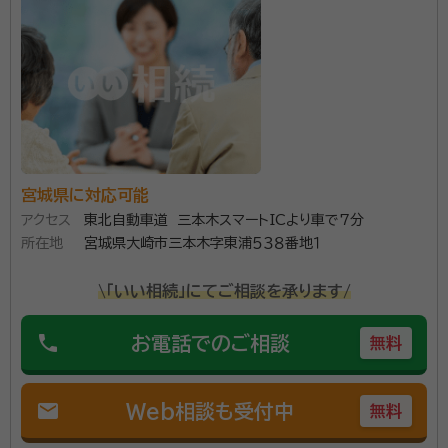
常に複雑で途中で投げ出したくなることがたくさんあり
ます。 ​ 経験豊富な行政書士の資格を持つ者が ​皆様の
負担を軽減して行うことで皆様の限りある時間を有効
に使っていただきたいと願っています。 ​ ​費用対効果の
高いサービスをご提供し、皆様のご期待に添えるようが
んばります。
宮城県に対応可能
アクセス
東北自動車道 三本木スマートICより車で7分
所在地
宮城県大崎市三本木字東浦５３８番地１
\「いい相続」にてご相談を承ります/
phone
お電話でのご相談
無料
mail
Web相談も受付中
無料