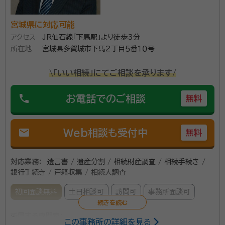
宮城県に対応可能
アクセス
JR仙石線「下馬駅」より徒歩3分
所在地
宮城県多賀城市下馬２丁目５番１０号
\「いい相続」にてご相談を承ります/
phone
お電話でのご相談
無料
mail
Web相談も受付中
無料
対応業務：
遺言書 / 遺産分割 / 相続財産調査 / 相続手続き /
銀行手続き / 戸籍収集 / 相続人調査
初回面談無料
土日相談可
訪問可
事務所面談可
所属する専門家：
この事務所の詳細を見る