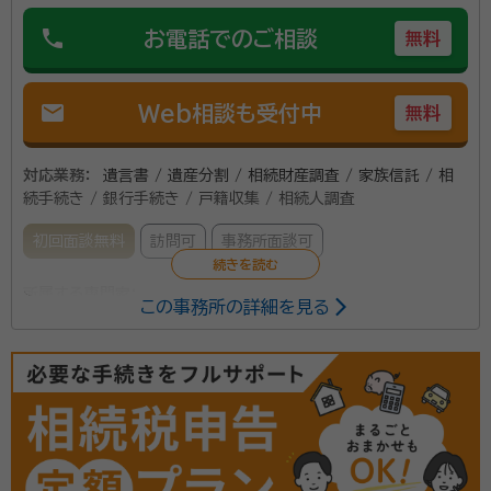
phone
お電話でのご相談
無料
mail
Web相談も受付中
無料
対応業務：
遺言書 / 遺産分割 / 相続財産調査 / 家族信託 / 相
続手続き / 銀行手続き / 戸籍収集 / 相続人調査
初回面談無料
訪問可
事務所面談可
所属する専門家：
この事務所の詳細を見る
堀籠 重充（ほりごめ しげみつ）
行政書士
経歴：
黒川郡の出身で仙台二高を卒業後横浜市内の大学に進学し千代田
区の金融関係に就職し、管理部門そして営業部門を経験しながらいくつか
支店勤務を経て地元の仙台支店にもどる。 地元で一生続けられてもっと
人のためになる仕事を目指し、資格を取得して行政書士事務所を平成16
1、遺言・相続 揉めない相続のために遺言を残したい方
年に開業しました。 仕事の経緯は事務所の紹介の通りです。 最近の趣味
は学生時代山登りをしていたこともあり自然散策です。それから身体のメ
や遺産相続発生後の申請に必要な遺産分割協議書など
ンテのため料理レシピを研究することです。