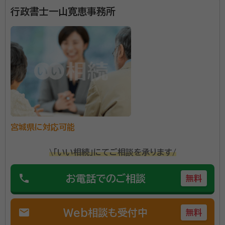
行政書士一山寛恵事務所
宮城県に対応可能
\「いい相続」にてご相談を承ります/
phone
お電話でのご相談
無料
mail
Web相談も受付中
無料