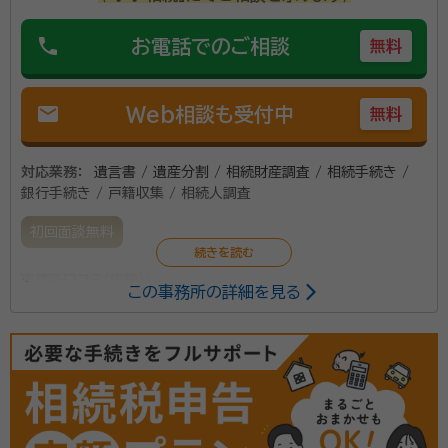
皆様の暮らしに寄り添ったサポートで皆様のお役に立て
phone
お電話でのご相談
資格等：
行政書士・二級建築士・宅地建物取引士
無料
るよう邁進しております。 相続問題はご遺族様にとって
所属団体：
宮城県行政書士会、コスモス成年後見サポートセンター会
デリケートな問題であるとともに、その手続きも非常に
員
複雑かつ多岐にわたります。 そのため、相続手続きを得
mail
Web相談も受付中
無料
意としているというだけではなくご遺族様が安心してお
話しできる行政書士を選んでいただければと思います。
対応業務：
遺言書 / 遺産分割 / 相続財産調査 / 相続手続き /
銀行手続き / 戸籍収集 / 相続人調査
初回面談無料
事務所口コミ（抜粋）：
この事務所の詳細を見る
account_circle
満足度 3.0
ご利用時期：2022/10
東京と仙台にオフィスと構えています。迅速・丁寧かつお
客様目線で真摯に対応致します。