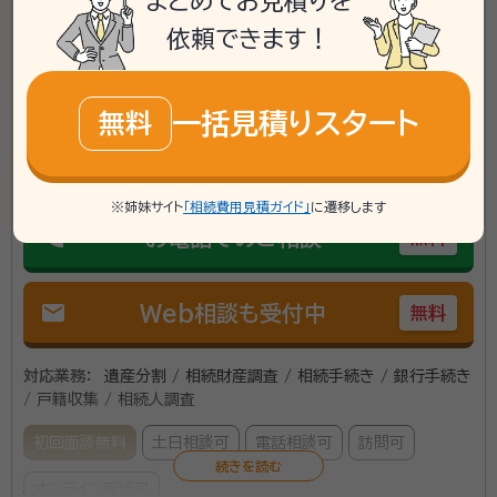
まとめてお見積りを
依頼できます！
宮城県に対応可能
アクセス
JR仙石線 蛇田駅 徒歩15分
一括見積りスタート
無料
所在地
宮城県石巻市丸井戸二丁目７－３
\「いい相続」にてご相談を承ります/
※姉妹サイト
「相続費用見積ガイド」
に遷移します
phone
お電話でのご相談
無料
mail
Web相談も受付中
無料
対応業務：
遺産分割 / 相続財産調査 / 相続手続き / 銀行手続き
/ 戸籍収集 / 相続人調査
初回面談無料
土日相談可
電話相談可
訪問可
オンライン面談可