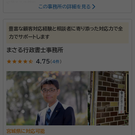
所属する専門家：
この事務所の詳細を見る
澤田誠喜
行政書士・防災士・JGAP指導員
経歴：
宮城教育大学教育学部卒
豊富な顧客対応経験と相談者に寄り添った対応力で全
力でサポートします
仙台駅から歩いて10分くらいのところに事務所があり
ます。静かな室内で、しっかりとお客様の言葉に耳を傾
まさる行政書士事務所
けます。その方針を事務所のロゴに表しました。遺言、後
star
star
star
star
star_half
4.75
見、家族信託、相続、その他生活に関連したお手伝いを
（
4件
）
しております。 【対応地域】宮城県 【営業時間】平日9：
資格等：
行政書士・防災士・JGAP指導員
00～17：00 ※時間外相談可能
所属団体：
宮城県行政書士会
宮城県に対応可能