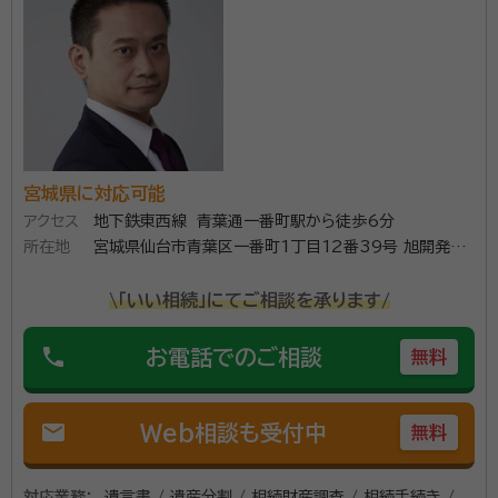
して頂いたため契約を決めました。
契約後の感想
相続に関しては説明を聞いた感じでは自分でも実施できるかと思いまし
たが、不動産が絡む相続に関しては自分で行うよりはお願いした方が確
実だと感じました。
資格等：
行政書士
所属団体：
宮城県行政書士会
宮城県に対応可能
アクセス
地下鉄東西線 青葉通一番町駅から徒歩6分
所在地
宮城県仙台市青葉区一番町1丁目12番39号 旭開発第
2ビル303
\「いい相続」にてご相談を承ります/
phone
お電話でのご相談
無料
mail
Web相談も受付中
無料
対応業務：
遺言書 / 遺産分割 / 相続財産調査 / 相続手続き /