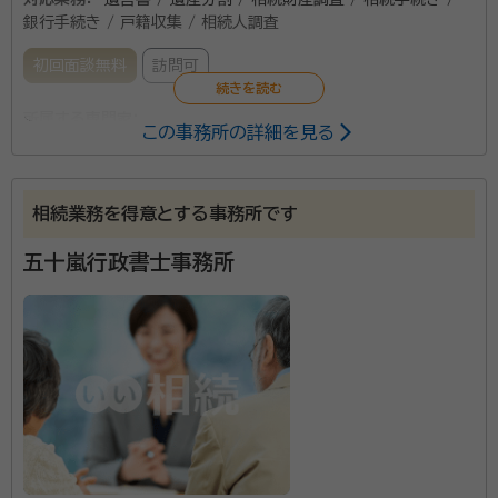
銀行手続き / 戸籍収集 / 相続人調査
初回面談無料
訪問可
所属する専門家：
この事務所の詳細を見る
常松 俊成（つねまつ とししげ）
行政書士・特定行政書士・入国管
理局申請取次行政書士
相続業務を得意とする事務所です
経歴：
宮城県仙台第二高等学校卒業 早稲田大学法学部卒業
五十嵐行政書士事務所
プラザ行政書士事務所は、地下鉄東西線青葉通一番町
駅から徒歩6分ほどのところにあります。主な業務内容
としては、遺言原案作成サポートや相続手続きのサポー
ト、株式会社や合同会社の設立サポートなどがあります。
相続が発生すると、相続人の確定や遺産分割協議を経
資格等：
行政書士・特定行政書士・入国管理局申請取次行政書士
て、相続財産の名義変更などのあらゆる手続きをおこな
所属団体：
宮城県行政書士会 青葉支部
わなければなりません。仕事や普段の生活をしながらで
は負担が大きく、期限のある相続手続きをスムーズにお