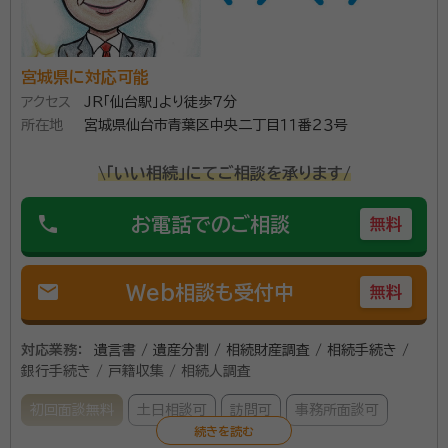
宮城県に対応可能
アクセス
JR「仙台駅」より徒歩7分
所在地
宮城県仙台市青葉区中央二丁目１１番２３号
\「いい相続」にてご相談を承ります/
phone
お電話でのご相談
無料
mail
Web相談も受付中
無料
対応業務：
遺言書 / 遺産分割 / 相続財産調査 / 相続手続き /
銀行手続き / 戸籍収集 / 相続人調査
初回面談無料
土日相談可
訪問可
事務所面談可