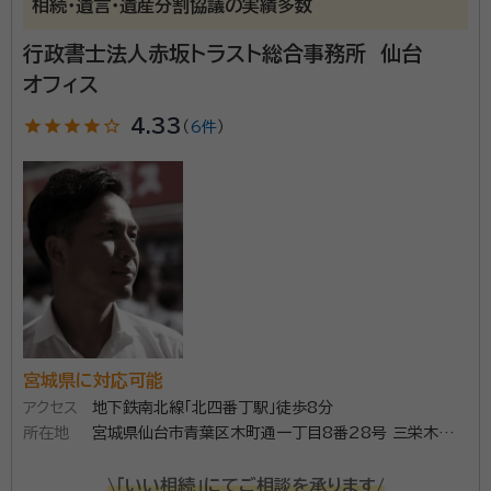
相続・遺言・遺産分割協議の実績多数
宮城県名取市出身 東北学院大学法学部卒
行政書士法人赤坂トラスト総合事務所 仙台
経歴：
宮城県名取市出身。東北学院大学法学部法律学科卒業 1992年よ
りパナソニックホームズに営業担当として勤務 2020年「まさる行政書士
オフィス
事務所」を開業
事務所口コミ（抜粋）：
star
star
star
star
star_outline
4.33
（
6件
）
account_circle
満足度 4.0
ご利用時期：2024/5
面談の感想
無料面談をしました。初めて士業の方と話すので緊張しましたが、とても
優しい雰囲気で、説明もわかりやすく、見積も納得のいくものだったので
そのまま依頼を決めました。
契約後の感想
依頼後もちょっとした質問にも丁寧に答えてくださり安心感があります。
専門家とのやり取りは電話以外にもLINEで行っていますが、手軽に確認
できるので助かりました。
宮城県に対応可能
こんにちは、「まさる行政書士事務所」の 菅野勝（かん
アクセス
地下鉄南北線「北四番丁駅」徒歩8分
のまさる）と申します。 行政書士になる前は、大手ハウス
所在地
宮城県仙台市青葉区木町通一丁目8番28号 三栄木町
通ビル3階
メーカーの営業担当者として30年間勤務して参りまし
\「いい相続」にてご相談を承ります/
た。 現在は「遺言・相続・成年後見」を中心に、相談者の