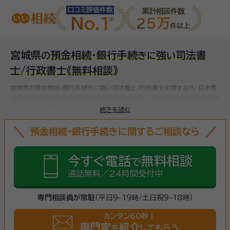
口コミ評価件数
累計相談件数
No.1
25万
件以上
宮城県
預金相続・銀行手続
強
司法書
の
き
に
い
士/行政書士
《無料相談》
宮城県の預金相続・銀行手続きに強い司法書士/行政書士を探すなら、日本最
大級の相続専門サイト【いい相続】にお任せください。
宮城県で対応可能な預金
相続・銀行手続きに強い司法書士/行政書士をお探しいただけます。
続きを読む
預金相続・銀行手続きに関するご相談なら
今すぐ電話
無料相談
で
通話無料／24時間受付中
専門相談員が常駐
（平日9-19時/土日祝9-18時）
カンタン60秒！
専門家
紹介
を
してもらう