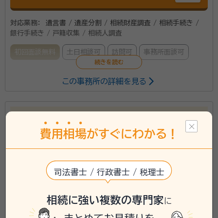
対応業務：
遺言書 / 遺産分割 / 相続財産調査 / 相続手続き /
銀行手続き / 戸籍収集 / 相続人調査
初回面談無料
土日相談可
訪問可
事務所面談可
この事務所の詳細を見る
お客様の目線で分かりやすい説明を心がけています。
資格等：
仙台市及びその近郊
銀行関係の相続問題はお任せください。
費
用
相
場
がすぐにわかる！
菊地智志行政書士事務所
司法書士 / 行政書士 / 税理士
相続に強い複数の専門家
に