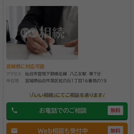
■長年、仙台法務局へ勤めており早期退職で司法書士
へ 不動産や商業登記の管理や受付、国籍や戸籍に関す
る業務、供託や公証関係に関するものから、人権擁護に
ついてなど様々な業務を行っていました。 ■ご相談い
ただく際に心掛けていること ・じっくりお話を伺います
資格等：
司法書士、行政書士 / 行政書士
・専門用語ではなく「わかりやすい言葉」で対応いたしま
所属団体：
宮城県司法書士会
す ・お手続きに付随する業務整理等、ご納得いただける
お手続きをサポートいたします ■対応エリア 宮城県、岩
宮城県に対応可能
手県南、秋田県湯沢市周辺、山形県新庄周辺・最上地方
アクセス
仙台市営地下鉄南北線 八乙女駅 車７分
初回相談、2回目以降も相談料はいただきません。 電話
所在地
宮城県仙台市泉区虹の丘１丁目１６番地の１９
でのご相談も可能ですので、どうぞお気軽にお問い合
\「いい相続」にてご相談を承ります/
わせください。
phone
お電話でのご相談
無料
mail
Web相談も受付中
無料