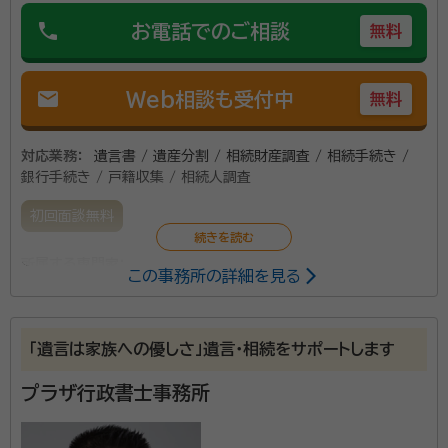
phone
お電話でのご相談
無料
mail
Web相談も受付中
無料
対応業務：
遺言書 / 遺産分割 / 相続財産調査 / 相続手続き /
銀行手続き / 戸籍収集 / 相続人調査
初回面談無料
所属する専門家：
この事務所の詳細を見る
菱沼 剛（ヒシヌマ タケシ）
行政書士
事務所口コミ（抜粋）：
「遺言は家族への優しさ」遺言・相続をサポートします
account_circle
満足度 5.0
ご利用時期：2024/12
プラザ行政書士事務所
面談の感想
自宅まで来ていただいて説明を受けました。予算に合わせた内容で提案