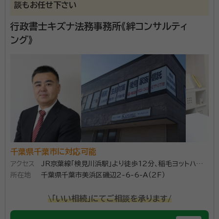
談もお任せ下さい
行政書士キズナ法務事務所《絆コンサルティ
ング》
千葉県千葉市に対応可能
アクセス
JR京葉線「検見川浜駅」より徒歩12分、稲毛ヨットハー
所在地
バーに向かって、磯辺高校北の信号角です
千葉県千葉市美浜区磯辺2-6-6-A（2F）
\「いい相続」にてご相談を承ります/