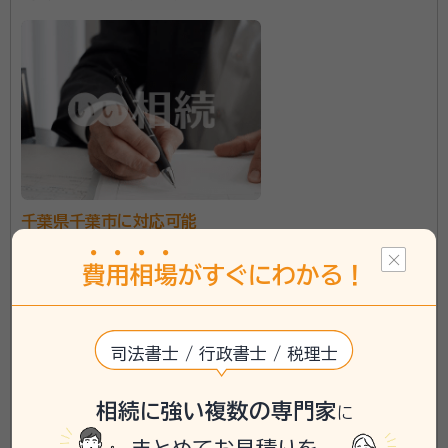
千葉県千葉市に対応可能
\「いい相続」にてご相談を承ります/
費
用
相
場
がすぐにわかる！
phone
お電話でのご相談
無料
司法書士 / 行政書士 / 税理士
mail
Web相談も受付中
無料
相続に強い複数の専門家
に