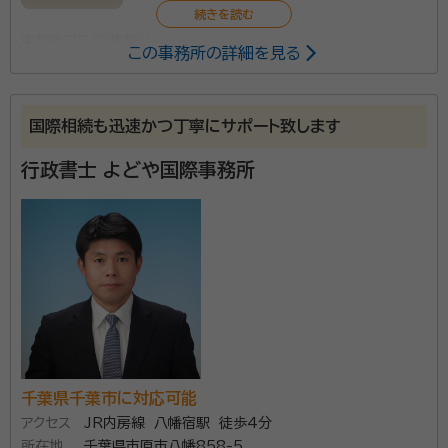
事務所口コミ（抜粋）：
この事務所の詳細を見る
account_circle
満足度 5.0
ご利用時期：2025/12
面談の感想
国際相続も迅速かつ丁寧にサポート致します
こちらの話をよく聞いて状況を理解してくださった上、依頼したい部分の
みを的確に理解していただき、無駄のない契約ができると思った。死に
対して、生前からの準備等を含めて一般の人々にも広く知ってほしいと
行政書士 よどや国際事務所
いう情熱があり、こちらの考えと重なる部分が多くて安心できた。
契約後の感想
まだ契約したばかりで、現在先方での各種手続き中だが、メールでのやり
とりもスムーズだし、事前にこちらで必要な対応などを細かく教えていた
だけるので、こちらも理解しやすく助かっている。
千葉県千葉市に対応可能
アクセス
JR内房線 八幡宿駅 徒歩4分
所在地
千葉県市原市八幡858-5