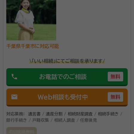
今回、相続する不動産は北海道釧路市ですが、ほとんどの行政書類の手
続き、取寄せを代行していただき、大変助かりました。
契約後の感想
実績、経験豊富な先生でいらして事務所も自宅からも近く、安心してお任
せしています。ありがとうございます。
相続・遺言・財産承継の実務経験は10年以上あります。
千葉県千葉市に対応可能
常に相続、遺言や財産承継はじめ広く財産関係を規律す
\「いい相続」にてご相談を承ります/
る各法律などの勉強や研究を積んでおり、そのうえで実
務経験を積んでいるので、難易度の高い事案にも対応し
phone
お電話でのご相談
無料
ております。相続・遺言や財産承継などでお困りの方は、
所属団体：
千葉県行政書士会
ぜひご相談ください。
mail
Web相談も受付中
無料
対応業務：
遺言書 / 遺産分割 / 相続財産調査 / 相続手続き /
銀行手続き / 戸籍収集 / 相続人調査 / 任意後見
初回面談無料