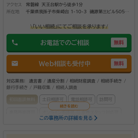
アクセス
常磐線 天王台駅から徒歩1分
所在地
千葉県我孫子市柴崎台 1-10-3 磯源第三ビル505号
室
\「いい相続」にてご相談を承ります/
phone
お電話でのご相談
無料
mail
Web相談も受付中
無料
対応業務：
遺言書 / 遺産分割 / 相続財産調査 / 相続手続き /
銀行手続き / 戸籍収集 / 相続人調査
初回面談無料
土日相談可
電話相談可
訪問可
事務所面談可
オンライン面談可
女性スタッフ対応可
この事務所の詳細を見る
当事務所は相続に関するご相談をお受けしております。