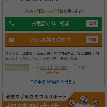
\「いい相続」にてご相談を承ります/
phone
お電話でのご相談
無料
mail
Web相談も受付中
無料
対応業務：
遺言書 / 遺産分割 / 相続財産調査 / 家族信託 / 相
続手続き / 銀行手続き / 戸籍収集 / 相続人調査
初回面談無料
土日相談可
電話相談可
訪問可
事務所面談可
オンライン面談可
この事務所の詳細を見る
所属する専門家：
淀谷 隆正（よどや たかまさ）
特定行政書士
経歴：
1973年8月 千葉県館山市生まれ 館山市立館山小学校卒