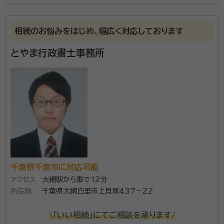
所属する専門家：
髙田 俊二（たかだ しゅんじ）
行政書士・社会保険労務士・CFP・家
相続のお悩みをはじめ、幅広く対応しております
族信託普及協会会員・終活カウンセラー協会会員
とやま行政書士事務所
経歴：
早稲田大学法学部にて法律を学び、三井住友銀行（旧住友銀行）で
の30年余りの勤務の後、当事務所を設立しております。 銀行時代の30年
間にわたり、数えきれないお客様の法務・労務・財務のお手伝いをさせて
頂き、更に後半は、研修会等で後輩の育成に当たってきました。 独立後
思い通りの相続対策が描けていますか？ 認知症にな
は、銀行時代に養われたノウハウを駆使して、常に法務・労務・財務の三つ
の視点からお客様のニーズに取り組んでおります。 現在、メインの業務を
ってからでは、相続対策は限られてきます。 「そうは
「建設業・宅建業許可」、「遺言・後見人・家族信託を使った認知症・相続対
言っても、相続対策って何から手を付けていいのか・・・」
策」、「不動産運用のアドバイス」として、得意分野でのお手伝いに注力して
おります。
そんな時は、メガバンクに30余年勤務し、遺言・相続対
策のプロである当所長のノウハウをご活用下さい。 公
資格等：
行政書士・社会保険労務士・CFP・家族信託普及協会会員・
正証書遺言・任意後見人・家族信託等、お客様一人一人
終活カウンセラー協会会員
千葉県千葉市に対応可能
にあった相続対策でお手伝い致します。
所属団体：
千葉県行政書士会・千葉県社会保険労務士会・日本FP協
アクセス
大網駅から車で12分
会・家族信託普及協会
所在地
千葉県大網白里市上貝塚４３７－２２
\「いい相続」にてご相談を承ります/