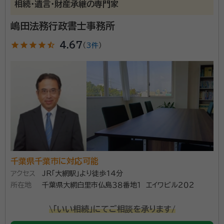
ご家族やご親族の未来を考える上で、相続に関連するご
相続・遺言・財産承継の専門家
不安やお悩みは尽きません。その中で私がお手伝いさ
嶋田法務行政書士事務所
せていただけることがあれば、光栄に思います。 当事務
所は、これまでに多くの相続手続きをサポートしてきた
star
star
star
star
star_half
4.67
（
3件
）
資格等：
行政書士
実績があります。お客様からは「安心して任せられた」
所属団体：
千葉県行政書士会、公益社団法人コスモス成年後見サポ
「複雑な手続きをスムーズに進めてくれた」と高い評価
ートセンター
をいただいています。 相続は、人生の中で一度きりの大
切な手続きです。私たち行政書士事務所は、法律と実務
に精通した専門家として、安心してお任せいただけるサ
ポートを提供いたします。相続手続きに関する疑問や不
安を解消し、全力でサポートすることをお約束します。
安心してご相談頂けるよう心より努めてまいりますの
千葉県千葉市に対応可能
で、どうぞお気軽にお問い合わせください。
アクセス
JR「大網駅」より徒歩14分
所在地
千葉県大網白里市仏島３８番地１ エイワビル２０２
\「いい相続」にてご相談を承ります/