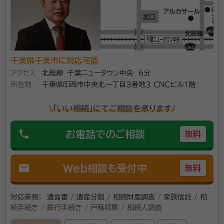
千葉県千葉市に対応可能
アクセス
北総線 千葉ニュータウン中央 6分
所在地
千葉県印西市中央北一丁目３番地３ ＣＮＣビル１階
\「いい相続」にてご相談を承ります/
phone
お電話でのご相談
無料
mail
Web相談も受付中
無料
対応業務：
遺言書 / 遺産分割 / 相続財産調査 / 家族信託 / 相
続手続き / 銀行手続き / 戸籍収集 / 相続人調査