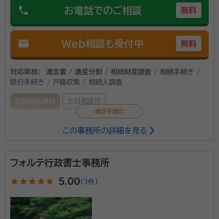
phone
お電話でのご相談
無料
mail
Web相談も受付中
無料
対応業務：
遺言書 / 遺産分割 / 相続財産調査 / 相続手続き /
銀行手続き / 戸籍収集 / 相続人調査
初回面談無料
土日相談可
所属する専門家：
この事務所の詳細を見る
嶋田貴久雄
行政書士
経歴：
中央大学法学部法律学科卒業 旧司法試験論文試験法務省上位評
フォルテ行政書士事務所
価取得
star
star
star
star
star
5.00
事務所口コミ（抜粋）：
（
1件
）
account_circle
満足度 5.0
ご利用時期：2024/9
面談の感想