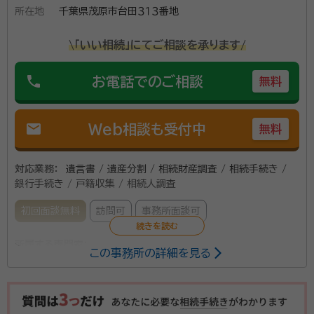
所在地
千葉県茂原市台田３１３番地
\「いい相続」にてご相談を承ります/
phone
お電話でのご相談
無料
mail
Web相談も受付中
無料
対応業務：
遺言書 / 遺産分割 / 相続財産調査 / 相続手続き /
銀行手続き / 戸籍収集 / 相続人調査
初回面談無料
訪問可
事務所面談可
所属する専門家：
この事務所の詳細を見る
村山 昌昭（むらやま まさあき）
行政書士
資格等：
行政書士