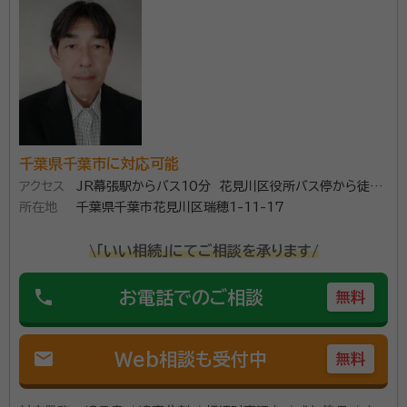
相続・生前対策に特化した千葉市の法務事務所です。認
知症による資産凍結対策に有効な家族信託に力を入れ
ています。宅建業免許も取得しておりますので、空家で
お困りのケース等、不動産までワンストップ対応が可能
です。丁寧な対応を心掛け 、お客様に真摯に向き合うこ
資格等：
行政書士、ファイナンシャルプランナー、家族信託専門士、
とを旨として活動しております。 地域貢献として、千葉
相続診断士、宅地建物取引士、賃貸不動産経営管理士、不
市・習志野市その他福祉団体等からのご依頼で、講演活
千葉県千葉市に対応可能
動産コンサルティングマスター、宅建業免許千葉⑴17870
動も年間３０回程度行っています。
号
アクセス
JR幕張駅からバス10分 花見川区役所バス停から徒歩
所在地
5分
千葉県千葉市花見川区瑞穂1-11-17
所属団体：
千葉県行政書士会、日本ファイナンシャルプランナーズ協
会、家族信託普及協会、コスモス成年後見サポートセンタ
\「いい相続」にてご相談を承ります/
ー、千葉県宅地建物取引業協会、賃貸不動産経営管理士
協議会
phone
お電話でのご相談
無料
mail
Web相談も受付中
無料