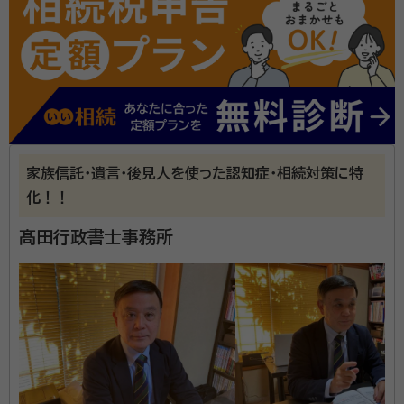
城山サッカー少年団所属 館山市立第二中学卒 サッカー部所属
千葉県立安房高等学校卒 サッカー部所属 駒沢大学（法学部政治学
科）卒 アメフト部所属 上場企業、中小企業、独立行政法人等で勤務。
戸籍謄本の収集、遺産分割協議書の作成、相続関係説明
2019年千葉県議会議員選挙に立候補、落選。 トルコ共和国、カナダ、アイ
ルランド、中国で10年在外経験有。 TOEIC 935, HSK（中国語検定）５
図(法定相続情報一覧図)の作成、銀行/信用金庫/郵便
級、ERP(Microsoft Navision) 認定フィナンシャルコンサルタント
局/証券会社での名義変更、財産調査など煩わしく時間
のかかる作業に迅速かつ丁寧に対応いたします。依頼者
様のお役に立てるよう努めます。 また、 外国人が被相
資格等：
TOEIC 935, HSK（中国語検定）５級、
続人（亡くなった方）のケース 法定相続人に外国人がい
家族信託・遺言・後見人を使った認知症・相続対策に特
ERP(Microsoft Navision) 認定フィナンシャルコンサ
るケース 海外の遺産が絡むケース 海外の弁護士とのや
化！！
ルタント
り取りや裁判所とのやり取りが必要なケース 海外の金
所属団体：
千葉県行政書士会
髙田行政書士事務所
融機関とのやり取りが絡む相続もサポートいたします。
海外で作成された遺言は国内で使えるのか、国内の遺
言で海外の遺産相続手続きができるのか等、不明な点
はお気軽にお問い合わせください。