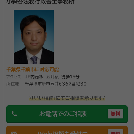
小森谷法務行政書士事務所
account_circle
満足度 4.0
ご利用時期：2023/12
面談の感想
初動はとても良く、自宅まで来て頂き丁寧なわかりやすい説明をして頂
きました。
契約後の感想
入金後、1ヶ月過ぎても連絡がなく、こちらから連絡し確認！途中経過の
連絡が欲しい。不安である。
司法書士事務所で22年間勤め、行政書士開業もうすぐ
千葉県千葉市に対応可能
7年目の相続手続き等専門の行政書士です、現在は年間
アクセス
JR内房線 五井駅 徒歩15分
100件近くの相続遺言等の相談をうけ、年間50件近く
所在地
千葉県市原市五井６３６２番地３０
のご依頼を賜っております、相続登記手続きについては
20年以上付き合いのある提携司法書士に依頼し、相続
\「いい相続」にてご相談を承ります/
資格等：
行政書士・特定行政書士
税申告等の手続きについては15年以上付き合いのある
所属団体：
千葉県行政書士会
phone
お電話でのご相談
無料
提携税理士に依頼しておりますので安心してご相談い
ただければと思います。 私の事務所では常に相続手続
きにおいて少しでも相続人の方々の負担、不安を減らせ
mail
Web相談も受付中
無料