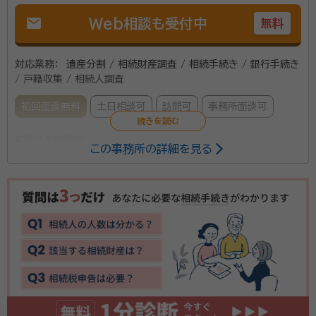
mail
Web相談も受付中
無料
対応業務：
遺産分割 / 相続財産調査 / 相続手続き / 銀行手続き
/ 戸籍収集 / 相続人調査
初回面談無料
土日相談可
訪問可
事務所面談可
所属する専門家：
この事務所の詳細を見る
髙須賀 正紀（タカスカ マサノリ）
行政書士, 司法書士
千葉市、習志野市、船橋市、八千代市、佐倉市、四街道
市、市原市を中心に 対応しております。 戸籍謄本等の
収集から遺産分割協議書の作成、金融機関手続、不動産
所有権移転登記まで サポートいたします。初回相談無
料。事前予約いただければ土日祝日も対応可能です。
資格等：
行政書士, 司法書士
所属団体：
千葉県行政書士会、千葉司法書士会