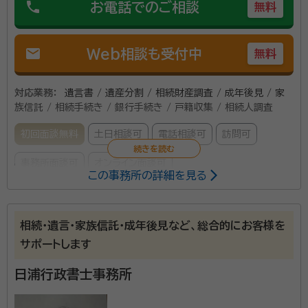
phone
お電話でのご相談
無料
mail
Web相談も受付中
無料
対応業務：
遺言書 / 遺産分割 / 相続財産調査 / 成年後見 / 家
族信託 / 相続手続き / 銀行手続き / 戸籍収集 / 相続人調査
初回面談無料
土日相談可
電話相談可
訪問可
事務所面談可
オンライン面談可
この事務所の詳細を見る
所属する専門家：
小嶋秀和
行政書士、ファイナンシャルプランナー、家族信託専門士、相
相続・遺言・家族信託・成年後見など、総合的にお客様を
続診断士、宅地建物取引士、賃貸不動産経営管理士、不動産コンサルティ
サポートします
ングマスター、宅建業免許千葉⑴17870号
経歴：
慶応義塾大学法学部法律学科卒、 住友不動産に約３０年在籍後独
日浦行政書士事務所
立