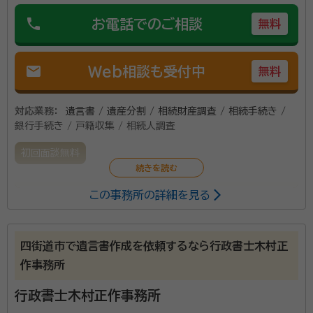
phone
お電話でのご相談
無料
mail
Web相談も受付中
無料
対応業務：
遺言書 / 遺産分割 / 相続財産調査 / 相続手続き /
銀行手続き / 戸籍収集 / 相続人調査
初回面談無料
この事務所の詳細を見る
[親切・丁寧・迅速]をモットーに一般的な相続のお悩み
から、遺言書の作成など、幅広く対応しております。
四街道市で遺言書作成を依頼するなら行政書士木村正
作事務所
行政書士木村正作事務所