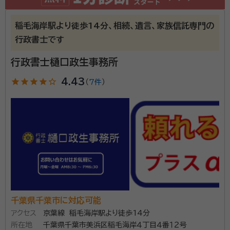
稲毛海岸駅より徒歩14分、相続、遺言、家族信託専門の
行政書士です
行政書士樋口政生事務所
star
star
star
star
star_outline
4.43
（
7件
）
千葉県千葉市に対応可能
アクセス
京葉線 稲毛海岸駅より徒歩14分
所在地
千葉県千葉市美浜区稲毛海岸４丁目４番１２号