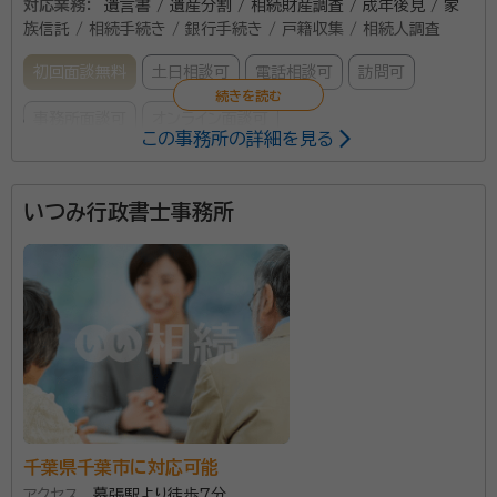
対応業務：
遺言書 / 遺産分割 / 相続財産調査 / 成年後見 / 家
族信託 / 相続手続き / 銀行手続き / 戸籍収集 / 相続人調査
初回面談無料
土日相談可
電話相談可
訪問可
事務所面談可
オンライン面談可
この事務所の詳細を見る
所属する専門家：
いつみ行政書士事務所
日浦康広（ひうらやすひろ）
行政書士、2級ファイナンシャル・プラン
ニング技能士
経歴：
学歴 佐賀大学大学院 電気工学専攻 修了 前職 日本電信電話株
式会社、NTTコミュニケーションズ 勤務
はじめまして。 日浦行政書士事務所代表の日浦康広と
申します。 私はこれまでシステム開発等に携わってきま
したが、新たな社会貢献を行いたく、行政書士事務所を
設立しました。 地域の皆様のお役に立てるよう、誰かが
困ったときに優しくサポートできる行政書士でありたい
千葉県千葉市に対応可能
資格等：
行政書士、2級ファイナンシャル・プランニング技能士
と考えています。 私の事務所では、遺産分割協議書作
アクセス
幕張駅より徒歩7分