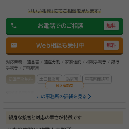
\「いい相続」にてご相談を承ります/
phone
お電話でのご相談
無料
mail
Web相談も受付中
無料
対応業務：
遺言書 / 遺産分割 / 家族信託 / 相続手続き / 銀行
手続き / 戸籍収集
初回面談無料
土日相談可
訪問可
事務所面談可
所属する専門家：
この事務所の詳細を見る
樋口 政生
行政書士・特定行政書士
経歴：
千葉市にある司法書士・土地家屋事務所事務所で22年間勤務 行
政書士としてはもうすぐ開業7年目
親身な接客と対応の早さが特徴です
事務所口コミ（抜粋）：