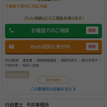
千葉県千葉市に対応可能
\「いい相続」にてご相談を承ります/
phone
お電話でのご相談
無料
mail
Web相談も受付中
無料
対応業務：
遺言書 / 相続財産調査 / 相続手続き / 銀行手続き /
戸籍収集 / 相続人調査
初回面談無料
この事務所の詳細を見る
行政書士 今井事務所