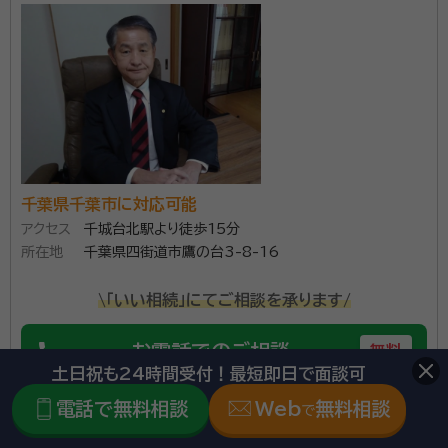
千葉県千葉市に対応可能
アクセス
千城台北駅より徒歩15分
所在地
千葉県四街道市鷹の台3-8-16
\「いい相続」にてご相談を承ります/
phone
お電話でのご相談
無料
土日祝も24時間受付！最短即日で面談可
電話で無料相談
Web
無料相談
で
mail
Web相談も受付中
無料