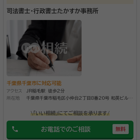
所属団体：
千葉県行政書士会
司法書士・行政書士たかすか事務所
千葉県千葉市に対応可能
アクセス
JR稲毛駅 徒歩2分
所在地
千葉県千葉市稲毛区小仲台2丁目8番20号 和英ビル3
階302号
\「いい相続」にてご相談を承ります/
phone
お電話でのご相談
無料