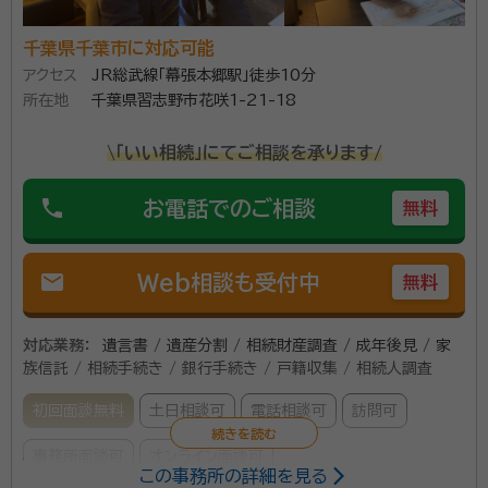
千葉県千葉市に対応可能
アクセス
JR総武線「幕張本郷駅」徒歩10分
所在地
千葉県習志野市花咲1-21-18
\「いい相続」にてご相談を承ります/
phone
お電話でのご相談
無料
mail
Web相談も受付中
無料
対応業務：
遺言書 / 遺産分割 / 相続財産調査 / 成年後見 / 家
族信託 / 相続手続き / 銀行手続き / 戸籍収集 / 相続人調査
初回面談無料
土日相談可
電話相談可
訪問可
事務所面談可
オンライン面談可
この事務所の詳細を見る