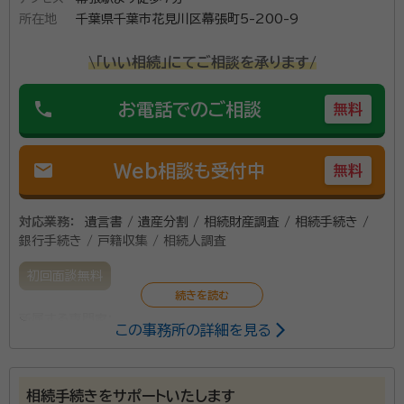
所属団体：
千葉県行政書士会
所在地
千葉県千葉市花見川区幕張町5-200-9
成・相続人の調査・戸籍謄本等の代理取得・相続財産の
調査・財産目録の作成などの一連の相続関連業務を行っ
\「いい相続」にてご相談を承ります/
ております。 また遺言書作成支援・家族信託サポート・成
年後見サポートなどの民事法務を手がけています。 お客
phone
お電話でのご相談
無料
様のお悩みやお困りごとを総合的に解決するために、健
康保険・年金などの社会保険に関する資格・知識も習得
mail
いたしました。 これら幅広い知識を背景に、行政書士と
Web相談も受付中
無料
して、一人でも多くの方の問題を解決したいと考えてお
ります。 何らかの問題を抱え、相談したいことがあれ
対応業務：
遺言書 / 遺産分割 / 相続財産調査 / 相続手続き /
ば、どんな小さなことでも気軽にお問い合わせくださ
銀行手続き / 戸籍収集 / 相続人調査
い。 あなたが今抱えている悩みや問題を一緒に乗り越
初回面談無料
えましょう。ご相談をお待ちしています。
所属する専門家：
この事務所の詳細を見る
逸見 晋介（へんみ しんすけ）
行政書士／宅地建物取引士／管理
業務主任者／終活ガイド資格１級など
相続手続きをサポートいたします