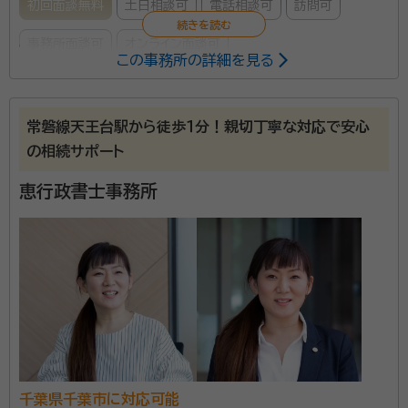
初回面談無料
土日相談可
電話相談可
訪問可
事務所面談可
オンライン面談可
この事務所の詳細を見る
所属する専門家：
中家 好洋（なかいえ よしひろ）
行政書士, 家族信託専門士
常磐線天王台駅から徒歩１分！親切丁寧な対応で安心
の相続サポート
事務所口コミ（抜粋）：
恵行政書士事務所
account_circle
満足度 4.0
ご利用時期：2022/9
北総線沿線側には事務所が設立しにくく、士業の事務所
が少ない現状です。そのため、自宅開業の事務所が多
く、相続の相談をしたくてもためらわれる方が多いかと
思います。 弊所は、千葉ニュータウン中央駅近くの、千葉
ニュータウンセンターの貸事務所にあります。駐車場も
資格等：
行政書士, 家族信託専門士
広く、安心して訪れることができる事務所です。
千葉県千葉市に対応可能
所属団体：
千葉県行政書士会 / 家族信託普及協会