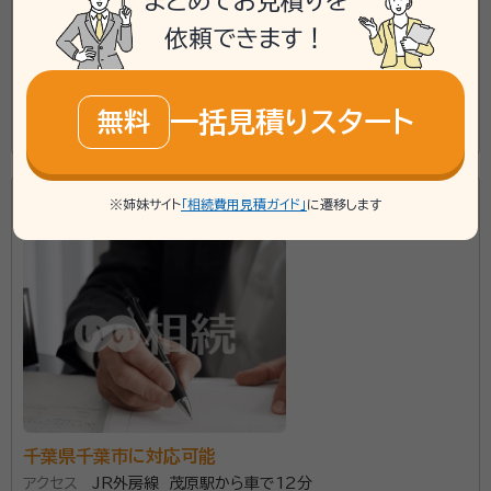
まとめてお見積りを
対応業務：
遺言書 / 遺産分割 / 相続財産調査 / 相続手続き /
銀行手続き / 戸籍収集 / 相続人調査
依頼できます！
初回面談無料
一括見積りスタート
資格等：
行政書士
無料
この事務所の詳細を見る
行政書士雅行政法務事務所
※姉妹サイト
「相続費用見積ガイド」
に遷移します
千葉県千葉市に対応可能
アクセス
JR外房線 茂原駅から車で12分