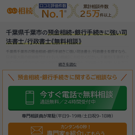
口コミ評価件数
累計相談件数
No.1
25万
件以上
千葉県千葉市
預金相続・銀行手続
強
司
の
き
に
い
法書士/行政書士
《無料相談》
千葉県千葉市の預金相続・銀行手続きに強い司法書士/行政書士を探すなら、
日本最大級の相続専門サイト【いい相続】にお任せください。
千葉市(千葉県)で
対応可能な預金相続・銀行手続きに強い司法書士/行政書士をお探しいただけ
続きを読む
ます。
預金相続・銀行手続きに関するご相談なら
今すぐ電話
無料相談
で
通話無料／24時間受付中
専門相談員が常駐
（平日9-19時/土日祝9-18時）
カンタン60秒！
専門家
紹介
を
してもらう