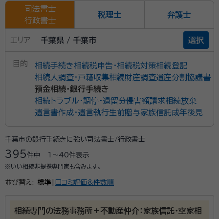
司法書士
税理士
弁護士
行政書士
エリア
千葉県 / 千葉市
選択
目的
相続手続き
相続税申告・相続税対策
相続登記
相続人調査・戸籍収集
相続財産調査
遺産分割協議書
預金相続・銀行手続き
相続トラブル・調停・遺留分侵害額請求
相続放棄
遺言書作成・遺言執行
生前贈与
家族信託
成年後見
千葉市の銀行手続きに強い司法書士/行政書士
395
件中
1〜40
件表示
※いい相続非提携専門家も含みます。
並び替え:
標準
|
口コミ評価&件数順
相続専門の法務事務所＋不動産仲介：家族信託・空家相