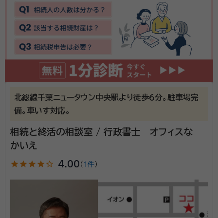
所属団体：
千葉県行政書士会
北総線千葉ニュータウン中央駅より徒歩６分。駐車場完
備。車いす対応。
相続と終活の相談室 / 行政書士 オフィスな
かいえ
star
star
star
star
star_outline
4.00
（
1件
）