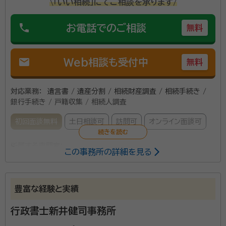
\「いい相続」にてご相談を承ります/
phone
お電話でのご相談
無料
mail
Web相談も受付中
無料
対応業務：
遺言書 / 遺産分割 / 相続財産調査 / 相続手続き /
銀行手続き / 戸籍収集 / 相続人調査
初回面談無料
土日相談可
訪問可
オンライン面談可
所属する専門家：
この事務所の詳細を見る
森口 伸一
行政書士、神戸市西区出身、平成29年8月行政書士登録
豊富な経験と実績
相続や遺言などにまつわる様々なご要望を丁寧にお聞
きし、解決へ向けサポート致します。神戸市内を中心に
行政書士新井健司事務所
対応しておりますが、その他の地域にも駆け付けます。