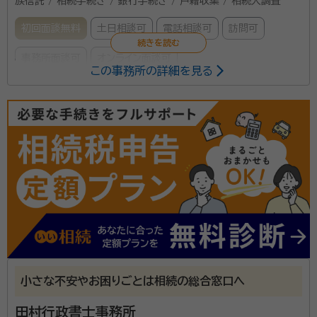
族信託 / 相続手続き / 銀行手続き / 戸籍収集 / 相続人調査
初回面談無料
土日相談可
電話相談可
訪問可
事務所面談可
オンライン面談可
この事務所の詳細を見る
所属する専門家：
寺岡克彦
行政書士・ＣＦＰ
経歴：
兵庫県神戸市出身、甲南大学法学部卒
事務所口コミ（抜粋）：
account_circle
満足度 5.0
ご利用時期：2026/2
面談の感想
自宅まで来ていただけて話も分からないところは、しっかりと教えて頂け
ました。
契約後の感想
書類なども進める中、細かく連絡くれていたり、不安に思うところは、連
小さな不安やお困りごとは相続の総合窓口へ
絡して早めの対応で反応していただけていますので安心しております。
田村行政書士事務所