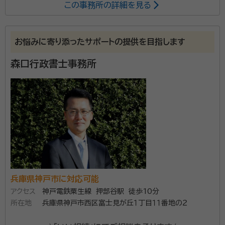
この事務所の詳細を見る
はじめまして、神戸西田行政書士事務所の西田義弘と申
します。 遺産分割協議書作成・法定相続情報一覧図作
成・農地や口座の名義変更などに多数実績があります。
お悩みに寄り添ったサポートの提供を目指します
それぞれの手続き・必要書類・実費など、相続（その周辺
の問題）に関して回答できる範囲でご相談にお答え差し
森口行政書士事務所
あげます。 兵庫県白陵高校・慶應義塾大学出身ですの
で、他の士業・業種ともつながりがあり、ご安心いただけ
ると思います。 よろしくお願い申し上げます。
兵庫県神戸市に対応可能
アクセス
神戸電鉄粟生線 押部谷駅 徒歩10分
所在地
兵庫県神戸市西区富士見が丘１丁目１１番地の２