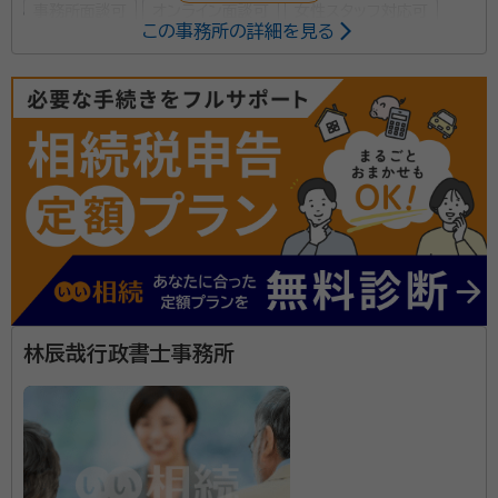
事務所面談可
オンライン面談可
女性スタッフ対応可
この事務所の詳細を見る
所属する専門家：
大西 勝一（オオニシ カツイチ）
行政書士
経歴：
2003年行政書士登録。 産廃・風俗業界の企業法務、契約代理人、
外国人相談、国内外の相続遺言に関するサポート多数。近年はおひとりさ
まの遺言後見まで。 兵庫県行政書士会理事、相続契約専門部会委員長、神
戸市役所市民相談員などを歴任。現兵庫県行政書士会神戸支部支部長。
当事務所は、地下鉄海岸線和田岬駅より徒歩1分で好ア
クセスです。 「相続は、故人の思いや遺族の思いを大切
にしていかなければならない」との気持ちを第一に、決
して流れ作業でははなく、一人ひとりの話に耳を傾けな
がら問題を解決しております。 依頼者様に寄り添い20
資格等：
行政書士
林辰哉行政書士事務所
年。多くの経験と実績で相続の問題に丁寧に対応させ
所属団体：
兵庫県行政書士会
ていただきます。