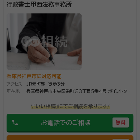
行政書士甲西法務事務所
兵庫県神戸市に対応可能
アクセス
JR元町駅 徒歩3分
所在地
兵庫県神戸市中央区栄町通３丁目５番４号 ポイントタワ
ーマンション４００号
\「いい相続」にてご相談を承ります/
phone
お電話でのご相談
無料