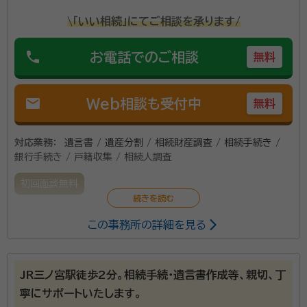
\「いい相続」にてご相談を承ります/
phone
お電話でのご相談
無料
mail
Web相談も受付中
無料
対応業務：
遺言書 / 遺産分割 / 相続財産調査 / 相続手続き /
銀行手続き / 戸籍収集 / 相続人調査
初回面談無料
この事務所の詳細を見る
JR三ノ宮駅徒歩2分。相続手続・遺言書作成等、親切、丁
寧にサポートいたします。