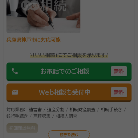
す。 相続発生後の膨大な相続手続一式の代行、争わせ
ない・無効にならない遺言書作成、認知症や障がい者の
方の後見人活用支援等終活のことなら、是非ご相談くだ
資格等：
行政書士、社会福祉士
さい！ たった１枚の遺言書で防げるトラブルがありま
所属団体：
兵庫県行政書士会、日本社会福祉士会など
す。 法律と福祉の専門知識を活かし、各専門家と連携
兵庫県神戸市に対応可能
し、ワンストップサービスを提供します。
\「いい相続」にてご相談を承ります/
phone
お電話でのご相談
無料
mail
Web相談も受付中
無料
対応業務：
遺言書 / 遺産分割 / 相続財産調査 / 相続手続き /
銀行手続き / 戸籍収集 / 相続人調査
初回面談無料