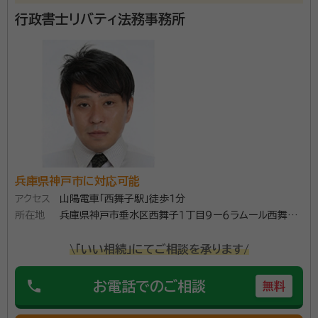
行政書士リバティ法務事務所
兵庫県神戸市に対応可能
アクセス
山陽電車「西舞子駅」徒歩1分
所在地
兵庫県神戸市垂水区西舞子１丁目９ー６ラムール西舞子
４F
\「いい相続」にてご相談を承ります/
phone
お電話でのご相談
無料