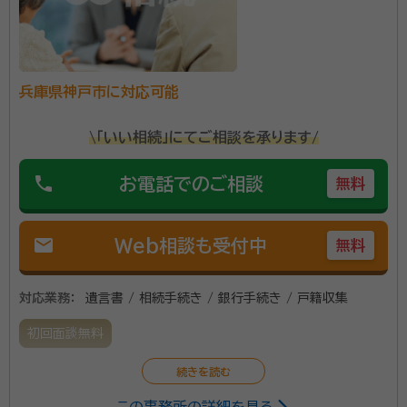
兵庫県神戸市に対応可能
\「いい相続」にてご相談を承ります/
phone
お電話でのご相談
無料
mail
Web相談も受付中
無料
対応業務：
遺言書 / 相続手続き / 銀行手続き / 戸籍収集
初回面談無料
この事務所の詳細を見る