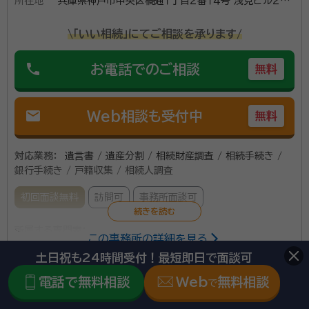
所在地
兵庫県神戸市中央区橘通１丁目２番１４号 浅見ビル２階
シャローム綜合法律事務所内
\「いい相続」にてご相談を承ります/
phone
お電話でのご相談
無料
mail
Web相談も受付中
無料
対応業務：
遺言書 / 遺産分割 / 相続財産調査 / 相続手続き /
銀行手続き / 戸籍収集 / 相続人調査
初回面談無料
訪問可
事務所面談可
所属する専門家：
この事務所の詳細を見る
有賀 献児（ありが けんじ）
行政書士
土日祝も24時間受付！最短即日で面談可
電話で無料相談
Web
無料相談
で
無理なく分かりやすく相続等のお手伝い
シャローム行政書士事務所はJR神戸駅から徒歩6分、神