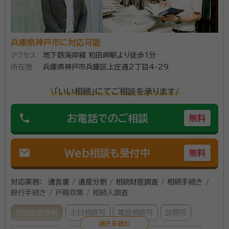
契約後の感想
契約後に必要書類を送付した後に、遺産分割協議書、法廷相続情報一覧
を作成されるとのご連絡以降1ヶ月以上連絡が無いので判断できない状
況です。このアンケートの直前に新井先生にSMSで進捗を尋ねる内容を
兵庫県神戸市に対応可能
送付させていただいたので、近日連絡が来るとは思います。
アクセス
地下鉄海岸線 和田岬駅より徒歩1分
所在地
兵庫県神戸市兵庫区上庄通2丁目4-29
行政書士新井健司事務所は、遺言・相続サポート業務を
得意とする神戸市垂水区にある行政書士事務所です。
\「いい相続」にてご相談を承ります/
当事務所の経営理念は、どなたでも安心して、気軽にご
phone
お電話でのご相談
利用頂けるサービスのご提供です。「遺言・相続」に関す
無料
るお悩み事を親切・丁寧・迅速な対応で解決致します。
資格等：
行政書士, 宅地建物取引士
どんな些細なことでも構いません。まずはお気軽にご相
mail
Web相談も受付中
無料
所属団体：
兵庫県行政書士会
談下さい。
対応業務：
遺言書 / 遺産分割 / 相続財産調査 / 相続手続き /
銀行手続き / 戸籍収集 / 相続人調査
初回面談無料
土日相談可
電話相談可
訪問可