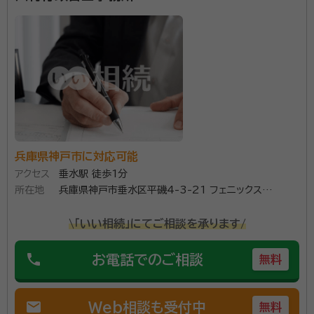
顧客の利益を最大に！がモットーです。 家族信託・終活
（老いじたく）や相続手続をメインにしております。お客
様の利益を一番に考えたご提案をさせていただきま
す。もめない相続、スムースな手続きを目指しておりま
す。お気軽にご相談くださいませ。 ＜寺岡克彦＞ 神戸
資格等：
行政書士・ＣＦＰ
市 生まれ 大手外資系生命保険会社を経て 「より専門
所属団体：
兵庫県行政書士会
的かつ広範囲にわたる優れたワンストップ・サービス」を
ご提供させていただくことを目標に独立開業。 ＜業務
兵庫県神戸市に対応可能
内容＞ 行政書士としての業務全般 主に家族信託・遺言
アクセス
垂水駅 徒歩1分
書起案、作成指導や遺産分割協議書作成などの相続関
所在地
兵庫県神戸市垂水区平磯4-3-21 フェニックス
係書類作成や相続手続き全般、任意後見契約書作成な
KⅡ903
ど。 生命保険に関する総合的コンサルティング業務およ
\「いい相続」にてご相談を承ります/
び生命保険募集業務。 ＜信条＞ 常に顧客の利益を一番
に考える。 顧客に一番喜んでいただける方法・手段を考
phone
お電話でのご相談
無料
える。 ※生命保険に関する業務は関係会社：株式会社シ
リウスを通じて対応します。
mail
Web相談も受付中
無料