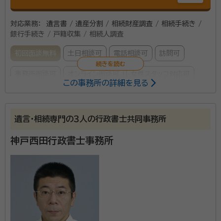
対応業務：
遺言書 / 遺産分割 / 相続財産調査 / 相続手続き /
銀行手続き / 戸籍収集 / 相続人調査
初回面談無料
土日相談可
電話相談可
訪問可
事務所面談可
オンライン面談可
女性スタッフ対応可
この事務所の詳細を見る
所属する専門家：
田村 実貴雄（タムラ ミキオ）
特定行政書士・宅地建物取引士
遺言・相続専門の３人の行政書士共同事務所
神戸西田行政書士事務所
戸籍収集・遺産分割協議書作成・預貯金の解約・不動産
の処分など遺産整理に必要な多くの手続きは、不慣れ
な方・ご多忙の方にとっては大きな負担です。 当事務所
は、弁護士・司法書士・税理士等とも連携しながら相続手
続きの専門家として、手続き面のサポートに留まらず、
資格等：
行政書士
お客様のお気持ちに寄り添いながらお手伝いすること
所属団体：
兵庫県行政書士会