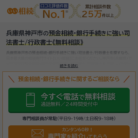
口コミ評価件数
累計相談件数
No.1
25万
件以上
兵庫県神戸市
預金相続・銀行手続
強
司
の
き
に
い
法書士/行政書士
《無料相談》
兵庫県神戸市の預金相続・銀行手続きに強い司法書士/行政書士を探すなら、
日本最大級の相続専門サイト【いい相続】にお任せください。
神戸市(兵庫県)で
対応可能な預金相続・銀行手続きに強い司法書士/行政書士をお探しいただけ
続きを読む
ます。
預金相続・銀行手続きに関するご相談なら
今すぐ電話
無料相談
で
通話無料／24時間受付中
専門相談員が常駐
（平日9-19時/土日祝9-18時）
カンタン60秒！
専門家
紹介
を
してもらう