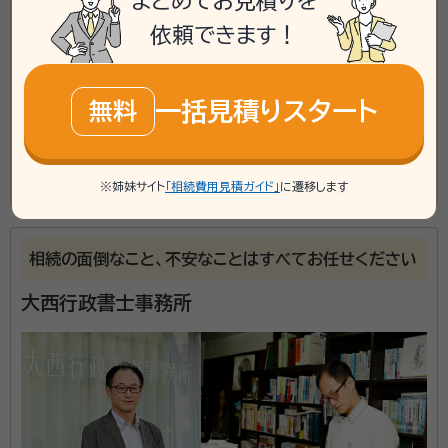
まとめてお見積りを
mail
Web相談も受付中
無料
依頼できます！
対応業務：
遺言書 / 遺産分割 / 相続財産調査 / 相続手続き /
銀行手続き / 戸籍収集 / 相続人調査
一括見積りスタート
無料
初回面談無料
土日相談可
電話相談可
訪問可
事務所面談可
この事務所の詳細を見る
※姉妹サイト
「相続費用見積ガイド」
に遷移します
所属する専門家：
新井 健司（あらい けんじ）
行政書士, 宅地建物取引士
相続の面倒なこと、不安なことはすべてお任せください
事務所口コミ（抜粋）：
大西行政書士事務所
account_circle
満足度 4.0
ご利用時期：2026/3
面談の感想
人柄が良く、説明が丁寧でした。今後の進め方が理解しやすかったのがポ
イントです。料金表も明確でこちらが考えていた価格帯範囲でした。あと
は、ひとまず信用してみないと最終判断は出来ないと思うので、まずは契
約してみました。