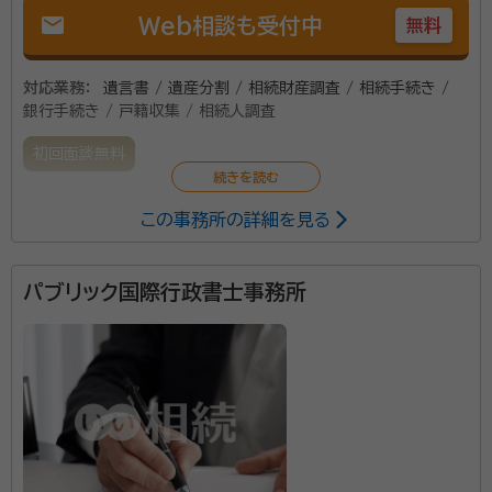
mail
Web相談も受付中
無料
対応業務：
遺言書 / 遺産分割 / 相続財産調査 / 相続手続き /
銀行手続き / 戸籍収集 / 相続人調査
初回面談無料
この事務所の詳細を見る
相続は、長い人生においてそれほど多く起こるものでは
ありません。しかしながら、多かれ少なかれ、誰しも経験
するといえます。いざ相続を体感すると想像以上に混乱
パブリック国際行政書士事務所
したり、トラブルになってしまい、適切な行動ができない
ことにもなります。 遺言書の作成から遺産分割協議ま
資格等：
行政書士、宅地建物取引士、敷金診断士、給与計算実務検
で、お客様の相続手続きをお手伝いをいたします。
定２級
所属団体：
兵庫県行政書士会