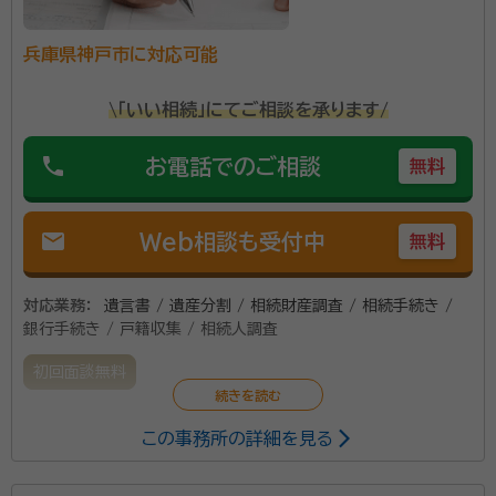
兵庫県神戸市に対応可能
\「いい相続」にてご相談を承ります/
phone
お電話でのご相談
無料
mail
Web相談も受付中
無料
対応業務：
遺言書 / 遺産分割 / 相続財産調査 / 相続手続き /
銀行手続き / 戸籍収集 / 相続人調査
初回面談無料
この事務所の詳細を見る