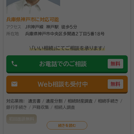
を心がけています。 また相続手続きだけでなく、生前対
策として遺言書・死後事務委任契約書等の作成や身元保
証業務のサービスも提供しております。 私はこれまで
兵庫県神戸市に対応可能
に、遺言書があれば防げた紛争を沢山見てきました。揉
アクセス
JR神戸線 神戸駅 徒歩５分
所在地
兵庫県神戸市中央区多聞通２丁目５番１８号
めたくて揉める人など誰もいません。大事なご家族の絆
を守るためにも、是非、お早めにご検討ください。
\「いい相続」にてご相談を承ります/
phone
お電話でのご相談
無料
mail
Web相談も受付中
無料
対応業務：
遺言書 / 遺産分割 / 相続財産調査 / 相続手続き /
銀行手続き / 戸籍収集 / 相続人調査
初回面談無料