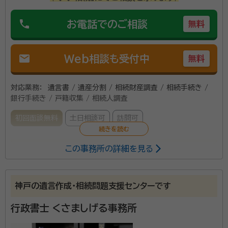
phone
お電話でのご相談
無料
mail
Web相談も受付中
無料
対応業務：
遺言書 / 遺産分割 / 相続財産調査 / 相続手続き /
銀行手続き / 戸籍収集 / 相続人調査
初回面談無料
土日相談可
訪問可
この事務所の詳細を見る
遺産分割協議・遺言書などの相続手続き、事業承継に関
する書類作成のご相談伺います。
神戸の遺言作成・相続問題支援センターです
所属団体：
兵庫県行政書士会
行政書士 くさましげる事務所