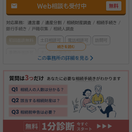
mail
Web相談も受付中
無料
対応業務：
遺言書 / 遺産分割 / 相続財産調査 / 相続手続き /
銀行手続き / 戸籍収集 / 相続人調査
初回面談無料
土日相談可
電話相談可
訪問可
事務所面談可
オンライン面談可
この事務所の詳細を見る
人生で何度も経験することがない相続手続。 お身内の
方が亡くなり、慣れない葬祭等で心身ともに疲れ果てた
ご遺族に、遺産分割、相続税申告、預金口座の解約手続
など、否応なしに降りかかる相続に関する様々な手続
き。期日が決まっている手続きもあり、必要書類を全て
所属団体：
兵庫県行政書士会
整え、今まで経験したことがほとんどない手続きを無事
完了させるには、かなりの労力と時間を必要とします。