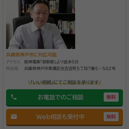
兵庫県神戸市に対応可能
アクセス
阪神電車「御影駅」より徒歩5分
所在地
兵庫県神戸市東灘区住吉宮町５丁目７番５－５０２号
\「いい相続」にてご相談を承ります/
phone
お電話でのご相談
無料
mail
Web相談も受付中
無料