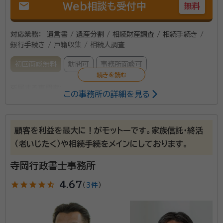
mail
Web相談も受付中
無料
対応業務：
遺言書 / 遺産分割 / 相続財産調査 / 相続手続き /
銀行手続き / 戸籍収集 / 相続人調査
初回面談無料
訪問可
事務所面談可
所属する専門家：
この事務所の詳細を見る
伊藤 新一（いとう しんいち）
行政書士
資格等：
行政書士
顧客を利益を最大に！がモットーです。家族信託・終活
所属団体：
兵庫県行政書士会
（老いじたく）や相続手続をメインにしております。
寺岡行政書士事務所
star
star
star
star
star_half
4.67
（
3件
）