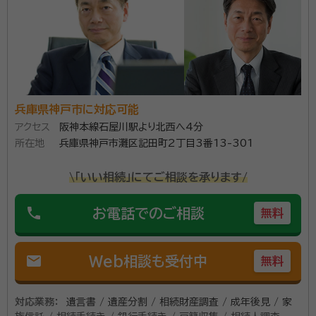
兵庫県神戸市に対応可能
アクセス
阪神本線石屋川駅より北西へ4分
所在地
兵庫県神戸市灘区記田町2丁目3番13-301
\「いい相続」にてご相談を承ります/
phone
お電話でのご相談
無料
mail
Web相談も受付中
無料
対応業務：
遺言書 / 遺産分割 / 相続財産調査 / 成年後見 / 家