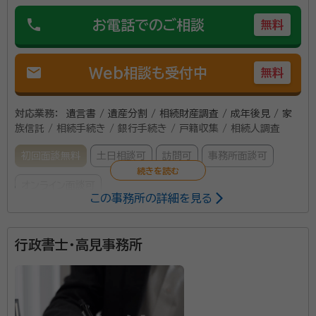
phone
お電話でのご相談
無料
mail
Web相談も受付中
無料
対応業務：
遺言書 / 遺産分割 / 相続財産調査 / 成年後見 / 家
族信託 / 相続手続き / 銀行手続き / 戸籍収集 / 相続人調査
初回面談無料
土日相談可
訪問可
事務所面談可
オンライン面談可
この事務所の詳細を見る
所属する専門家：
行政書士・高見事務所
馬場 敏彰（ばば としあき）
行政書士、社会福祉士
当事務所は相続、遺言書作成、遺産分割、成年後見、家
族信託など、相談や遺言手続のサポートを行っておりま