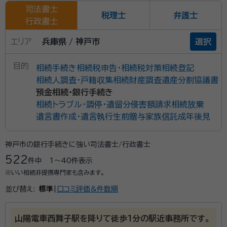
司法書士
税理士
弁護士
行政書士
エリア
兵庫県 / 神戸市
選択
目的
相続手続き
相続税申告・相続税対策
相続登記
相続人調査・戸籍収集
相続財産調査
遺産分割協議書
預金相続・銀行手続き
相続トラブル・調停・遺留分侵害額請求
相続放棄
遺言書作成・遺言執行
生前贈与
家族信託
成年後見
神戸市の銀行手続きに強い司法書士/行政書士
522
件中
1〜40
件表示
※いい相続非提携専門家も含みます。
並び替え:
標準
|
口コミ評価&件数順
山陽電車西舞子駅を降りて徒歩１分の駅近事務所です。