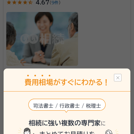
star
star
star
star
star_half
4.67
（
9件
）
土日祝の対応にも対応しております。
所属団体：
兵庫県行政書士会
兵庫県神戸市に対応可能
アクセス
JR舞子駅・山陽舞子公園駅 徒歩8分
費
用
相
場
がすぐにわかる！
所在地
兵庫県神戸市垂水区舞子台３丁目５番６号
\「いい相続」にてご相談を承ります/
司法書士 / 行政書士 / 税理士
phone
お電話でのご相談
無料
相続に強い複数の専門家
に