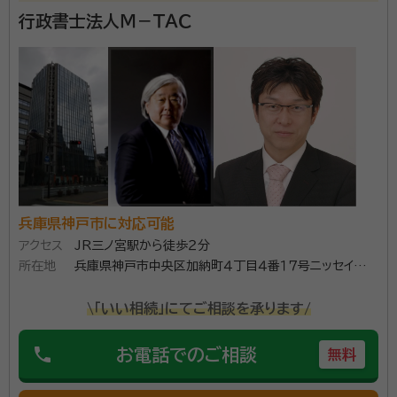
行政書士法人Ｍ－ＴＡＣ
兵庫県神戸市に対応可能
アクセス
JR三ノ宮駅から徒歩２分
所在地
兵庫県神戸市中央区加納町４丁目４番１７号ニッセイ三宮
ビル６階
\「いい相続」にてご相談を承ります/
phone
お電話でのご相談
無料