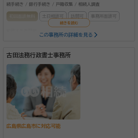
続手続き / 銀行手続き / 戸籍収集 / 相続人調査
初回面談無料
土日相談可
訪問可
事務所面談可
所属する専門家：
この事務所の詳細を見る
永戸 康弘（ながと やすひろ）
代表社員・行政書士・宅地建物取引
士
古田法務行政書士事務所
経歴：
2015年行政書士登録 2017年行政書士法人ライフ設立
藤本 律夫（ふじもと りつお）
社員・行政書士・宅地建物取引士
経歴：
2003年行政書士登録
藤本 祐希（ふじもと ゆうき）
社員・相続事業部マネージャー・行
政書士・宅地建物取引士
経歴：
2020年行政書士登録
事務所口コミ（抜粋）：
広島県広島市に対応可能
account_circle
満足度 5.0
ご利用時期：2026/2