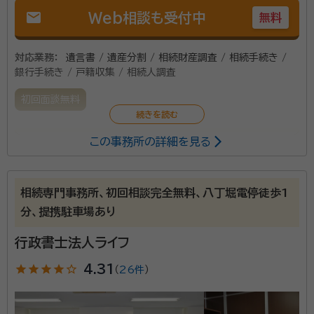
mail
Web相談も受付中
無料
対応業務：
遺言書 / 遺産分割 / 相続財産調査 / 相続手続き /
銀行手続き / 戸籍収集 / 相続人調査
初回面談無料
この事務所の詳細を見る
相続関係についてのいろいろな悩み事に対応できるよ
う、各専門家と連携して対応できます。小さな悩み事で
もまずはご相談ください。土地家屋調査士の資格も持っ
相続専門事務所、初回相談完全無料、八丁堀電停徒歩1
ており、遺産分割に伴う不動産の登記関係にも対応可能
分、提携駐車場あり
です。
資格等：
行政書士, 土地家屋調査士
行政書士法人ライフ
star
star
star
star
star_outline
4.31
（
26件
）