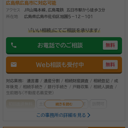
広島県広島市に対応可能
アクセス
JR山陽本線、広島電鉄 五日市駅から徒歩３分
所在地
広島県広島市佐伯区旭園５－１２－１０１
\「いい相続」にてご相談を承ります/
phone
お電話でのご相談
無料
mail
Web相談も受付中
無料
対応業務：
遺言書 / 遺産分割 / 相続財産調査 / 相続登記 / 成
年後見 / 相続手続き / 銀行手続き / 戸籍収集 / 相続人調査 /
生前贈与（不動産名義変更）
初回面談無料
土日相談可
電話相談可
訪問可
この事務所の詳細を見る
オンライン面談可