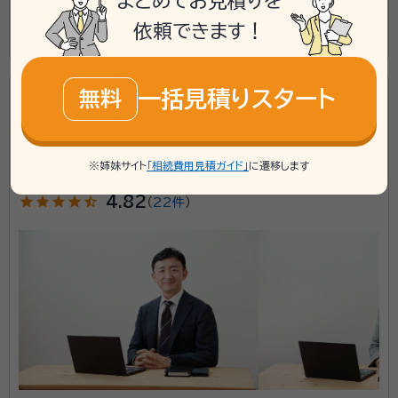
まとめてお見積りを
依頼できます！
この事務所の詳細を見る
一括見積りスタート
無料
広島の相続、遺言、終活のご相談は、信頼と実績の鈴川
行政書士事務所へ
鈴川行政書士事務所
※姉妹サイト
「相続費用見積ガイド」
に遷移します
star
star
star
star
star_half
4.82
（
22件
）