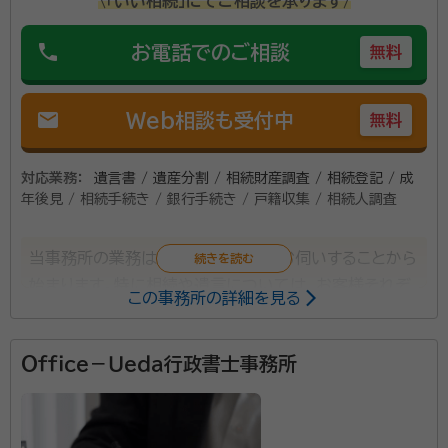
\「いい相続」にてご相談を承ります/
phone
お電話でのご相談
無料
mail
Web相談も受付中
無料
対応業務：
遺言書 / 遺産分割 / 相続財産調査 / 相続登記 / 成
年後見 / 相続手続き / 銀行手続き / 戸籍収集 / 相続人調査
当事務所の業務は、お客様のお話をお伺いすることから
始まります。特に相続や遺言については、お客様それぞ
この事務所の詳細を見る
れご事情が異なりますし、簡潔には語り尽くせない複雑
さもあろうかと存じます。だからこそ、じっくりとお話し
Ｏｆｆｉｃｅ－Ｕｅｄａ行政書士事務所
をお伺いすることこそが、お客様に最適な方法をご提案
するために最も重要であり、大切にすべき時間だと考え
ております。