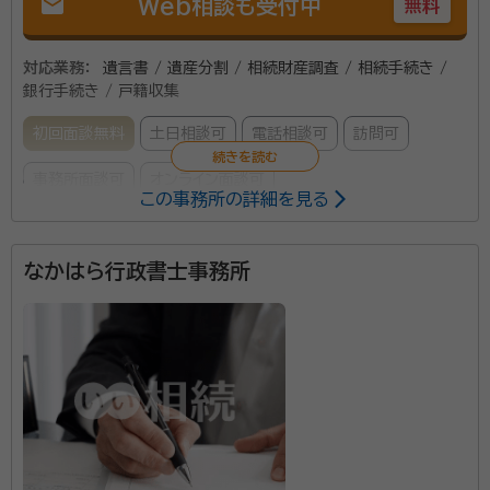
mail
Web相談も受付中
無料
対応業務：
遺言書 / 遺産分割 / 相続財産調査 / 相続手続き /
銀行手続き / 戸籍収集
初回面談無料
土日相談可
電話相談可
訪問可
事務所面談可
オンライン面談可
この事務所の詳細を見る
所属する専門家：
なかはら行政書士事務所
上中田 成二
税理士・中小企業診断士・社会保険労務士・行政書士・Ｍ
ＢＡ
経歴：
経歴：立命館大学大学院卒 著書：中小企業会計制度論
『相続手続相談室』は、相続でお悩みの方のため専門家
に気軽に相談できるサービスを提供しております。 「こ
んな簡単な事を聞いても良いかな？」と思うことなども
あると思いますが、ご不明な点が無くなるまで何でもお