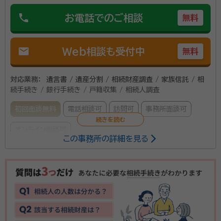
phone
お電話でのご相談
無料
mail
Web相談も受付中
無料
対応業務：
遺言書 / 遺産分割 / 相続財産調査 / 家族信託 / 相
続手続き / 銀行手続き / 戸籍収集 / 相続人調査
初回面談無料
電話相談可
訪問可
事務所面談可
オンライン面談可
この事務所の詳細を見る
所属する専門家：
安部 亮輔（あべ りょうすけ）
行政書士
事務所口コミ（抜粋）：
account_circle
満足度 5.0
ご利用時期：2023/1