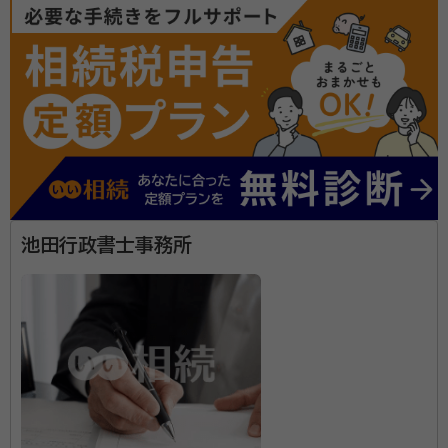
所属する専門家：
鈴川 浩史
行政書士、２級ファイナンシャルプランニング技能士、認知症
アドバイザー、広島東南ロータリークラブ会員
経歴：
【学歴】 中央大学法学部法律学科卒業 広島修道大学大学院法務研
究科（法科大学院）修了 【職歴】 国内大手生命保険会社にて、生命保険の
販売に従事 平成２０年、行政書士事務所を開業 広島県行政書士会理事等
を歴任 【趣味、特技】 ・釣り、カラオケ、野球、筋トレ
事務所口コミ（抜粋）：
account_circle
満足度 5.0
ご利用時期：2026/6
面談の感想
説明がとても親切丁寧で、必要な手続きの理解もスムーズにできて大変
池田行政書士事務所
助かりました。
契約後の感想
不明点がいくつかあったので、電話やメールで問い合わせた際も、迅速
かつ的確な回答をいただいたので、とても安心しました。
【鈴川行政書士事務所が選ばれる４つの理由】 １ 相談し
やすくわかりやすい 初めましてでお会いして、すぐにご
相続のご相談をするというのは、誰でも緊張するもので