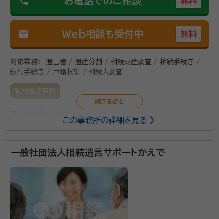
phone
お電話でのご相談
無料
mail
Web相談も受付中
無料
対応業務：
遺言書 / 遺産分割 / 相続財産調査 / 相続手続き /
銀行手続き / 戸籍収集 / 相続人調査
初回面談無料
所属する専門家：
この事務所の詳細を見る
古川 千加志（ふるかわ ちかし）
行政書士、申請取次行政書
士 、ファイナンシャルプランニング技能士、日商簿記2級
一般社団法人相続遺言サポートかえで
開業直後より特に遺言・相続の業務に積極的に取り組
み、年間20件超の案件を受任。相続業務については広
島市西部では屈指の実績を誇っています。 また当事務
所では広島でも屈指の実力の司法書士、税理士と提携し