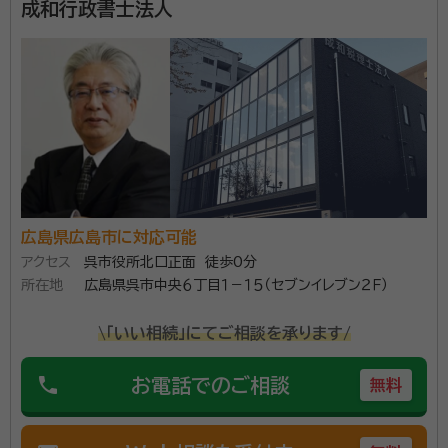
成和行政書士法人
行政書士法人アッパーリンクは、広電バス西税務署入り
ん企画の本店、行政書士事務所を広島市安佐南区大町東一丁目へ移転 平
成６年１１月 有限会社まんてん企画の資本金を２０万円から３００万円に
口から徒歩1分、また広島バス観音新町2丁目から徒歩
増資 平成７年１２月 行政書士事務所を広島市西区観音新町二丁目に移
1分ほどの場所にあります。複数のバス停からアクセス
転し有限会社まんてん企画の営業所を同一場所に設置する 平成９年４月
有限会社まんてん企画の本店を広島市安佐南区大町西二丁目に移転 平
できるため、お出かけ帰りに相談したいと思ったときに
成１１年３月 法務大臣届出済行政書士となる 平成１８年８月 行政書士山
も気軽に立ち寄れます。 代表の山本重吉先生は愛媛県
本重吉事務所を行政書士法人アッパーリンクとして法人成りし、代表とな
資格等：
行政書士
る
の高校を卒業後、転勤で広島にいらっしゃったそうで
所属団体：
広島県行政書士会
す。広告代理店の営業職をされている際に行政書士の
資格を取得され、開業。以来40年、さまざまな業務にあ
たってノウハウを蓄積されてきました。
広島県広島市に対応可能
アクセス
呉市役所北口正面 徒歩0分
所在地
広島県呉市中央６丁目１－１５（セブンイレブン２Ｆ）
\「いい相続」にてご相談を承ります/
phone
お電話でのご相談
無料