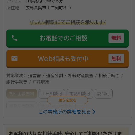
アクセス
JR呉駅より車で6分
所在地
広島県呉市上二河町8-7
\「いい相続」にてご相談を承ります/
phone
お電話でのご相談
無料
mail
Web相談も受付中
無料
対応業務：
遺言書 / 遺産分割 / 相続財産調査 / 相続手続き /
銀行手続き / 戸籍収集
初回面談無料
土日相談可
電話相談可
訪問可
事務所面談可
オンライン面談可
この事務所の詳細を見る
所属する専門家：
服部 信男（はっとり のぶお）
行政書士
お客様の大切な相続手続、安心してご相談いただけま