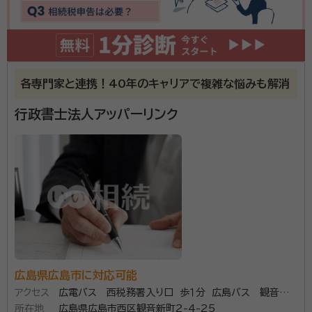
当事務所の行政書士は、11年のキャリアの中で多くの相
続案件に携わって参りました。相続は誰にでも訪れるこ
とですが、何度も経験することは稀です。今まで培った
各専門家と連携！40年のキャリアで複雑な悩みも解消
経験から、ご依頼者の方に1番合った相続手続をご提案
させていただきます。 相談は無料ですので、お気軽にお
行政書士法人アッパーリンク
資格等：
行政書士
声掛けください。
所属団体：
広島県行政書士会
広島県広島市に対応可能
アクセス
広電バス 西税務署入り口 歩１分 広島バス 観音新
所在地
町2丁目 歩1分
広島県広島市西区観音新町2-4-25