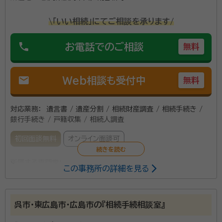
\「いい相続」にてご相談を承ります/
phone
お電話でのご相談
無料
mail
Web相談も受付中
無料
対応業務：
遺言書 / 遺産分割 / 相続財産調査 / 相続手続き /
銀行手続き / 戸籍収集 / 相続人調査
初回面談無料
オンライン面談可
所属する専門家：
この事務所の詳細を見る
山本 重吉（ヤマモト シゲヨシ）
行政書士
経歴：
昭和４２年３月 愛媛県立松山工業高校卒業 昭和５４年度 行政
書士試験合格 昭和５４年１２月 広島県行政書士会入会 昭和５５年１月
呉市・東広島市・広島市の『相続手続相談室』
行政書士及び広告代理店まんてん企画開業 昭和５６年１月 広告代理店
を有限会社まんてん企画とし代表取締役 昭和６１年３月 有限会社まんて