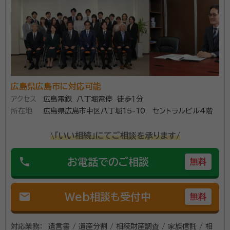
広島県広島市に対応可能
アクセス
広島電鉄 八丁堀電停 徒歩１分
所在地
広島県広島市中区八丁堀15-10 セントラルビル4階
\「いい相続」にてご相談を承ります/
phone
お電話でのご相談
無料
mail
Web相談も受付中
無料
対応業務：
遺言書 / 遺産分割 / 相続財産調査 / 家族信託 / 相