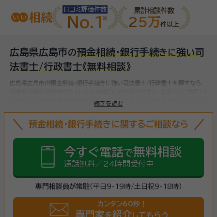
口コミ評価件数
累計相談件数
No.1
25万
件以上
広島県広島市
預金相続・銀行手続
強
司
の
き
に
い
法書士/行政書士
《無料相談》
広島県広島市の預金相続・銀行手続きに強い司法書士/行政書士を探すなら、
日本最大級の相続専門サイト【いい相続】にお任せください。
広島市(広島県)で
対応可能な預金相続・銀行手続きに強い司法書士/行政書士をお探しいただけ
続きを読む
ます。
預金相続・銀行手続きに関するご相談なら
今すぐ電話
無料相談
で
通話無料／24時間受付中
専門相談員が常駐
（平日9-19時/土日祝9-18時）
カンタン60秒！
専門家
紹介
を
してもらう