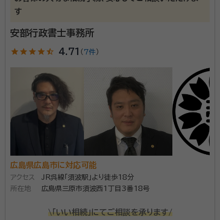
す
事務所口コミ（抜粋）：
安部行政書士事務所
account_circle
満足度 4.0
ご利用時期：2026/1
面談の感想
star
star
star
star
star_half
4.71
（
7件
）
自宅まで来ていただいて、説明も良くわかりやすく良かったです。
契約後の感想
もう少し早く解決出来れば良いなと、思います。
大事な財産の円滑・円満に引き継ぐサポートをいたしま
す。遺言・相続についてご不安がありましたら、お気軽に
ご相談ください。 【対応地域】広島県 【営業時間】9：30
～17：30（土日祝対応）
広島県広島市に対応可能
資格等：
行政書士
アクセス
JR呉線「須波駅」より徒歩18分
所属団体：
広島県行政書士会
所在地
広島県三原市須波西1丁目3番18号
\「いい相続」にてご相談を承ります/