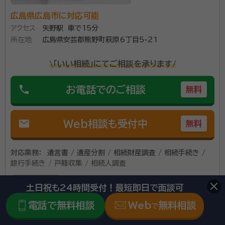
聞きいただければと思います。
資格等：
行政書士, 税理士, ファイナンシャルプランナー・社会保険
広島県広島市に対応可能
労務士・中小企業診断士・ＭＢＡ
アクセス
矢野駅 車で15分
所属団体：
広島県行政書士会
所在地
広島県安芸郡熊野町萩原6丁目5-21
\「いい相続」にてご相談を承ります/
phone
お電話でのご相談
無料
mail
Web相談も受付中
無料
対応業務：
遺言書 / 遺産分割 / 相続財産調査 / 相続手続き /
銀行手続き / 戸籍収集 / 相続人調査
初回面談無料
土日祝も24時間受付！最短即日で面談可
電話で無料相談
Web
無料相談
で
所属する専門家：
この事務所の詳細を見る
中原 愛裕（ナカハラ ナルヒロ）
行政書士