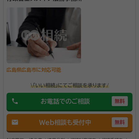
広島県広島市に対応可能
\「いい相続」にてご相談を承ります/
phone
お電話でのご相談
無料
mail
Web相談も受付中
無料