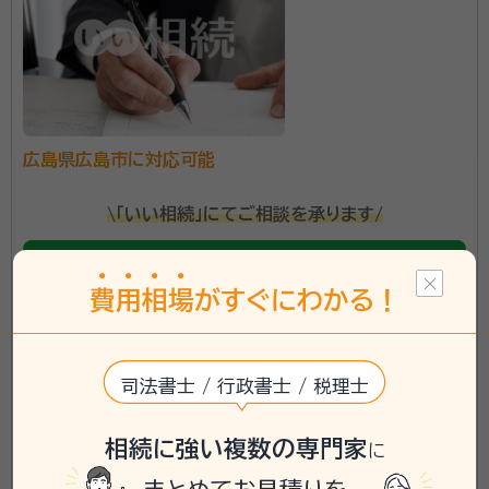
広島県広島市に対応可能
\「いい相続」にてご相談を承ります/
phone
お電話でのご相談
無料
費
用
相
場
がすぐにわかる！
mail
Web相談も受付中
無料
司法書士 / 行政書士 / 税理士
対応業務：
遺言書 / 遺産分割 / 相続財産調査 / 相続手続き /
銀行手続き / 戸籍収集 / 相続人調査
相続に強い複数の専門家
に