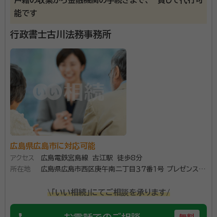
困りごとが一度で解決する、ワンストップサービスを提
所属団体：
広島県行政書士会
能です
供します。
行政書士古川法務事務所
広島県広島市に対応可能
アクセス
広島電鉄宮島線 古江駅 徒歩8分
所在地
広島県広島市西区庚午南二丁目３７番１号 プレゼンスビ
ル２０４
\「いい相続」にてご相談を承ります/