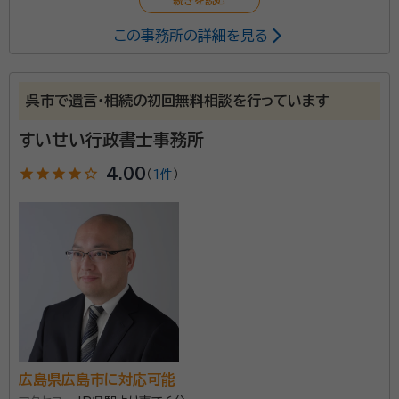
この事務所の詳細を見る
呉市で遺言・相続の初回無料相談を行っています
すいせい行政書士事務所
star
star
star
star
star_outline
4.00
（
1件
）
広島県広島市に対応可能