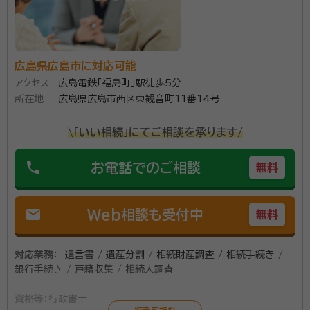
ており、行政書士が全ての窓口となるワンストップサー
資格等：
行政書士、申請取次行政書士
ビスを提供しております。 当事務所では相続に関するご
所属団体：
広島県行政書士会
相談は無料で承っておりますので、是非ご利用くださ
い。
広島県広島市に対応可能
アクセス
広島電鉄「福島町」駅徒歩5分
所在地
広島県広島市西区東観音町11番14号
\「いい相続」にてご相談を承ります/
phone
お電話でのご相談
無料
mail
Web相談も受付中
無料
対応業務：
遺言書 / 遺産分割 / 相続財産調査 / 相続手続き /
銀行手続き / 戸籍収集 / 相続人調査
資格等：
行政書士