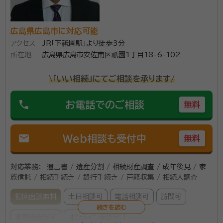
広島県広島市に対応可能
アクセス
JR「下祗園駅」より徒歩3分
所在地
広島県広島市安佐南区祇園1丁目18-6-102
\「いい相続」にてご相談を承ります/
phone
お電話でのご相談
無料
mail
Web相談も受付中
無料
対応業務：
遺言書 / 遺産分割 / 相続財産調査 / 成年後見 / 家
族信託 / 相続手続き / 銀行手続き / 戸籍収集 / 相続人調査
初回面談無料
土日相談可
電話相談可
訪問可
事務所面談可
オンライン面談可