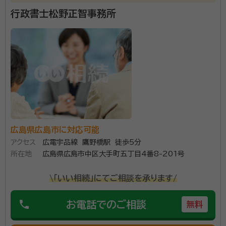
行政書士松野正智事務所
広島県広島市に対応可能
アクセス
広電宇品線 鷹野橋駅 徒歩5分
所在地
広島県広島市中区大手町五丁目4番8-201号
\「いい相続」にてご相談を承ります/
phone
お電話でのご相談
無料