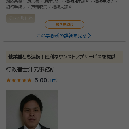
対応業務：
遺言書 / 遺産分割 / 相続財産調査 / 相続手続き /
銀行手続き / 戸籍収集 / 相続人調査
初回面談無料
この事務所の詳細を見る
他業種とも連携！便利なワンストップサービスを提供
行政書士沖元事務所
star
star
star
star
star
5.00
（
1件
）