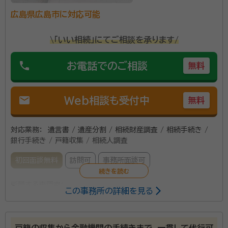
すよね。私は、安心してリラックスしてご相談いただける
広島県広島市に対応可能
雰囲気づくりに努めています。また、難しい内容でも、誰
資格等：
行政書士 / ２級ファイナンシャルプランニング技能士 / 認
よりも分かりやすくご説明することを心がけています。
知症アドバイザー / 広島東南ロータリークラブ会員
\「いい相続」にてご相談を承ります/
２ スピードを意識した業務 お客様にはゆっくりと考え
所属団体：
広島県行政書士会
ていただき、じっくりとご相談に乗りますが、私が業務
phone
お電話でのご相談
無料
を抱えている時間は可能な限り短くします。スピードは
お客様に対する重要なサービスと考えています。 ３ 小
mail
Web相談も受付中
規模事務所を生かした柔軟な対応 休日や時間外でも、
無料
可能な限り対応します（要事前予約）。広島県及び近隣地
域であれば、原則としてこちらからお客様のご自宅まで
対応業務：
遺言書 / 遺産分割 / 相続財産調査 / 相続手続き /
銀行手続き / 戸籍収集 / 相続人調査
お伺いいたします。 また、有資格者である私が、最後ま
で責任をもって業務を担当いたします。 ４ 各種専門家
初回面談無料
訪問可
事務所面談可
のネットワーク 相続関連業務をスムーズに進めるために
は、弁護士、税理士、司法書士、土地家屋調査士、不動産
所属する専門家：
この事務所の詳細を見る
業者など、関連する専門業種との連携が欠かせません。
池田 憲二（いけだ けんじ）
行政書士
当事務所にご相談いただけば、長年の業務で培ってき
た信頼できる専門家のネットワークにより、あらゆるお
資格等：
行政書士
戸籍の収集から金融機関の手続きまで、一貫して代行可