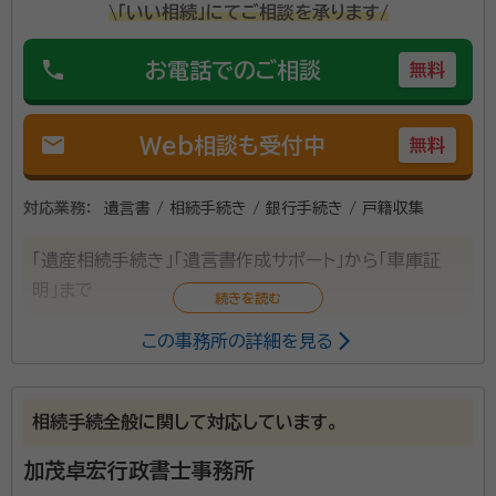
面談の感想
\「いい相続」にてご相談を承ります/
自宅訪問して貰ってありがたかった。3回位来てもらいました。アドバイス
もして貰った。年金制度に付いて詳しくないと言われ少し残念。
phone
お電話でのご相談
無料
契約後の感想
メッセージでやり取りして貰って助かりました。今後、追加でお願いした
い時は、また連絡して下さい、と言われ心強いと思いました。
mail
Web相談も受付中
無料
年間相談件数1,000件超。所属行政書士7名。広島県下
対応業務：
遺言書 / 相続手続き / 銀行手続き / 戸籍収集
最大級の相続専門の行政書士事務所です。一般の方に
は馴染みのない遺産相続の手続きや遺言の作成等、敷
「遺産相続手続き」「遺言書作成サポート」から「車庫証
居が高いと感じているサービスを気軽で便利に利用で
明」まで
きる事務所を目指しております。 初回は完全無料相談、
資格等：
行政書士
土曜日も営業、またお忙しい方へは日曜・祝日も無料相
この事務所の詳細を見る
所属団体：
広島県行政書士会
談予約を承っております。事務所は、広島電鉄八丁堀電
停から徒歩1分のセントラルビル4階（電車通り沿い、1
相続手続全般に関して対応しています。
階にスーツカンパニーがあるビル）にございますのでア
クセスも良いです。お車でお越しの方には90分の無料
加茂卓宏行政書士事務所
駐車券をお渡ししております。 プライバシーを重視した