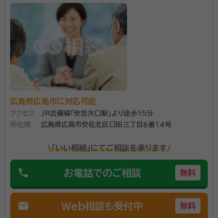
個室の面談室にてお客様のお越しを社員一同お待ちし
ております。相談対応する行政書士の顔写真も載せてお
りますので、ぜひホームページもご覧になったうえでお
気軽にお問い合わせください。
広島県広島市に対応可能
アクセス
JR芸備線「安芸矢口駅」より徒歩15分
所在地
広島県広島市安佐北区口田三丁目６番１４号
\「いい相続」にてご相談を承ります/
phone
お電話でのご相談
無料
mail
Web相談も受付中
無料