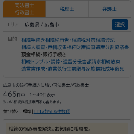
司法書士
税理士
弁護士
行政書士
エリア
広島県 / 広島市
選択
目的
相続手続き
相続税申告・相続税対策
相続登記
相続人調査・戸籍収集
相続財産調査
遺産分割協議書
預金相続・銀行手続き
相続トラブル・調停・遺留分侵害額請求
相続放棄
遺言書作成・遺言執行
生前贈与
家族信託
成年後見
広島市の銀行手続きに強い司法書士/行政書士
465
件中
1〜40
件表示
※いい相続非提携専門家も含みます。
並び替え:
標準
|
口コミ評価&件数順
相続の悩み事を解決。お気軽に相談を。