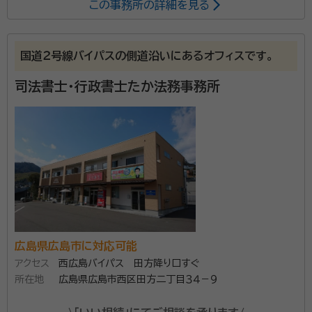
この事務所の詳細を見る
所属する専門家：
沖元 雅裕（オキモト マサヒロ）
行政書士
国道２号線バイパスの側道沿いにあるオフィスです。
事務所口コミ（抜粋）：
司法書士・行政書士たか法務事務所
account_circle
満足度 5.0
ご利用時期：2021/5
当事務所は手続き終了後の財産の処分等までワンストッ
プサービスでサポートします。 初回の相談は無料で、ク
レジットカード払いも可能です。 また、土日の相談も可
能ですので、平日はお仕事で忙しいという方も相談しや
すい体制です。 どの案件でも、なるべくお客様の負担に
資格等：
行政書士
広島県広島市に対応可能
ならないように見積りをださせていただきます。 ご予
アクセス
西広島バイパス 田方降り口すぐ
所属団体：
広島県行政書士会
算等もお気軽にご相談ください。
所在地
広島県広島市西区田方二丁目３４－９