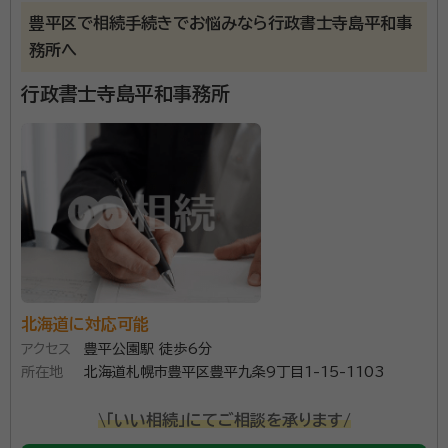
は、法的判断と事実上の判断を検討し、お客様が満足で
豊平区で相続手続きでお悩みなら行政書士寺島平和事
資格等：
行政書士
きる内容をご案内しています。 お気軽にご相談くださ
務所へ
所属団体：
北海道行政書士会
い。
行政書士寺島平和事務所
北海道に対応可能
アクセス
豊平公園駅 徒歩6分
所在地
北海道札幌市豊平区豊平九条9丁目1-15-1103
\「いい相続」にてご相談を承ります/