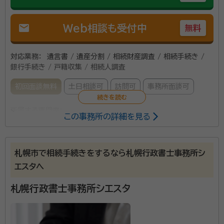
mail
Web相談も受付中
無料
対応業務：
遺言書 / 遺産分割 / 相続財産調査 / 相続手続き /
銀行手続き / 戸籍収集 / 相続人調査
初回面談無料
土日相談可
訪問可
事務所面談可
所属する専門家：
この事務所の詳細を見る
笹岡 強士（ささおか つよし）
行政書士
札幌市で相続手続きをするなら札幌行政書士事務所シ
札幌市内・小樽エリアを中心に、相続手続き・遺言書作成
エスタへ
のご相談を承っています。平日夜間や土日のご相談も対
応可能です。 また、ご相談内容によりましては、弁護士・
札幌行政書士事務所シエスタ
司法書士をご紹介することも可能です。まずは、お気軽
にご相談ください。
資格等：
行政書士