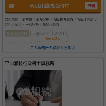
mail
Web相談も受付中
無料
対応業務：
遺言書 / 遺産分割 / 相続財産調査 / 相続手続き /
銀行手続き / 戸籍収集 / 相続人調査
初回面談無料
土日相談可
訪問可
女性スタッフ対応可
この事務所の詳細を見る
所属する専門家：
平山雅枝行政書士事務所
岡嶋 真美（おかじま まみ）
行政書士
事務所口コミ（抜粋）：
account_circle
満足度 4.0
ご利用時期：2022/11
当事務所は、JR旭川駅から車で約8分の場所にありま
す。また、駅前バスタッチ10番乗り場、もしくは4条通