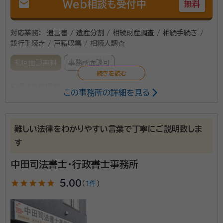
mail
Web相談も受付中
無料
対応業務：
遺言書 / 遺産分割 / 相続財産調査 / 相続手続き /
銀行手続き / 戸籍収集 / 相続人調査
初回面談無料
事務所面談可
所属する専門家：
この事務所の詳細を見る
小林 敦（こばやし つとむ）
行政書士、宅地建物取引士、2級ファイ
ナンシャル･プランニング技能士
難しい法律をわかりやすい言葉で丁寧にご説明致しま
す
皆さんは、身近な人が亡くなられた後、どこへ行き、ど
のような手続きや届出を行えばよいか、ご存知ですか？
中田司法書士・行政書士事務所
相続は誰にでも必ず起こります。しかし、その手続きの
star
star
star
star
star
5.00
（
1件
）
多さ、煩雑さには頭を悩ませられます。死亡と同時に発
生する相続という手続き。当事務所があなたにとって最
資格等：
行政書士、宅地建物取引士、2級ファイナンシャル･プランニ
適な方法をご提案し、円満に進むようお手伝い致しま
ング技能士