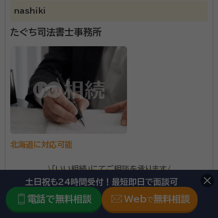
nashiki
たぐち司法書士事務所
北海道に対応可能
\「いい相続」にてご相談を承ります/
土日祝も24時間受付！最短即日で面談可
phone
お電話でのご相談
無料
電話で無料相談
Web
無料相談
で