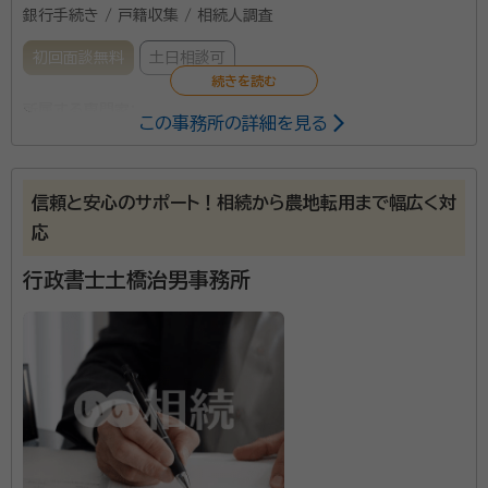
銀行手続き / 戸籍収集 / 相続人調査
初回面談無料
土日相談可
所属する専門家：
この事務所の詳細を見る
飛澤 勝男（トビサワ カツオ）
行政書士
信頼と安心のサポート！相続から農地転用まで幅広く対
「こんなこと、いったい誰に相談すればいいのかわから
応
ない」といったお悩みから、一刻も早く解決したいとい
う思いまで親切丁寧に対応しています。 主な業務内容
行政書士土橋治男事務所
は、遺言書の作成支援から相続手続きに必要な戸籍調
査、財産調査、遺産分割協議書の作成などです。 「手続
資格等：
行政書士
きにはどれくらいの金額がかかるのだろう」と不安に思
所属団体：
北海道行政書士会
うことが多いものですが、飛澤行政書士事務所は明朗会
計に努めており、見積りも可能です。 札幌で遺産相続に
関するお悩みがある方は、些細なことでもお気軽にご相
談してみると良いでしょう。