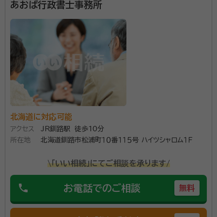
所属団体：
北海道行政書士会
あおば行政書士事務所
北海道に対応可能
アクセス
JR釧路駅 徒歩10分
所在地
北海道釧路市松浦町１０番１１５号 ハイツシャロム１Ｆ
\「いい相続」にてご相談を承ります/
phone
お電話でのご相談
無料