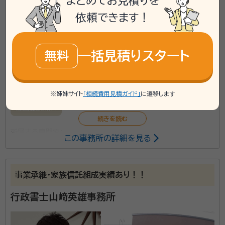
まとめてお見積りを
phone
お電話でのご相談
無料
依頼できます！
mail
Web相談も受付中
無料
一括見積りスタート
無料
対応業務：
遺言書 / 遺産分割 / 相続財産調査 / 相続手続き /
銀行手続き / 戸籍収集 / 相続人調査
※姉妹サイト
「相続費用見積ガイド」
に遷移します
初回面談無料
所属する専門家：
この事務所の詳細を見る
藤永 誠一郎（フジナガ セイイチロウ）
行政書士
事業承継・家族信託組成実績あり！！
当事務所は、地下鉄南北線東西線西11丁目駅から歩い
て約1分の場所にあります。 事務所併設の駐車場がある
行政書士山﨑英雄事務所
ため、車でも気軽にアクセスできます。少しでも相続で
の負担が減るように、丁寧で親切な対応を心がけており