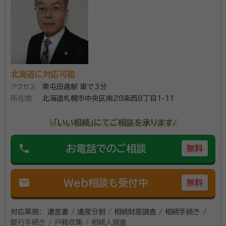
北海道に対応可能
アクセス
東屯田通駅 車で3分
所在地
北海道札幌市中央区南28条西8丁目1-11
\「いい相続」にてご相談を承ります/
phone
お電話でのご相談
無料
mail
Web相談も受付中
無料
対応業務：
遺言書 / 遺産分割 / 相続財産調査 / 相続手続き /
銀行手続き / 戸籍収集 / 相続人調査