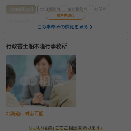
初回面談無料
土日相談可
電話相談可
訪問可
事務所面談可
この事務所の詳細を見る
所属する専門家：
行政書士船木隆行事務所
伊藤 祐一（イトウ ユウイチ）
行政書士・相続知財鑑定士
経歴：
北海道上川郡下川町（スキージャンプ選手多数活躍）にて出生。郵
便局勤務の傍ら夜間大学経済学部卒、会社等管理職（人事・労務・総務・業
務管理・経営管理等）を歴任。定年退職後、社会貢献を目指し行政書士登
録・開業。
当事務所は、年間30から40件の遺言や相続の依頼を
引き受けている実績豊富な事務所です。 また、自身の経
験から高齢者への対応や相続での大変さを実感してお
り、相談者の気持ちや実情まで踏まえた丁寧なサポート
をしています。 土日相談や電話相談、メール受付など、
資格等：
行政書士・相続知財鑑定士
相談者の事情に配慮したきめ細かな対応をしておりま
北海道に対応可能
所属団体：
北海道行政書士会
す。相続でお悩みの際には気軽に相談ください。
\「いい相続」にてご相談を承ります/