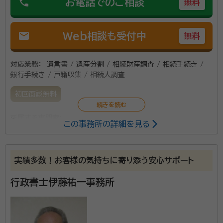
phone
お電話でのご相談
無料
mail
Web相談も受付中
無料
対応業務：
遺言書 / 遺産分割 / 相続財産調査 / 相続手続き /
銀行手続き / 戸籍収集 / 相続人調査
初回面談無料
所属する専門家：
この事務所の詳細を見る
羽二生 絵理
行政書士, 介護支援専門員
実績多数！お客様の気持ちに寄り添う安心サポート
弊事務所は居宅介護支援事業所を併設しており、高齢者
を中心に、終活や介護、相続手続きに関してのご相談を
行政書士伊藤祐一事務所
中心にお受けしております。