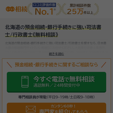
口コミ評価件数
累計相談件数
No.1
25万
件以上
北海道
預金相続・銀行手続
強
司法書
の
き
に
い
士/行政書士
《無料相談》
北海道の預金相続・銀行手続きに強い司法書士/行政書士を探すなら、日本最
大級の相続専門サイト【いい相続】にお任せください。
大島英行政書士事務所、
など
北海道で対応可能な預金相続・銀行手続きに強い司法書士/行政書士をお
続きを読む
探しいただけます。
預金相続・銀行手続きに関するご相談なら
今すぐ電話
無料相談
で
通話無料／24時間受付中
専門相談員が常駐
（平日9-19時/土日祝9-18時）
カンタン60秒！
専門家
紹介
を
してもらう