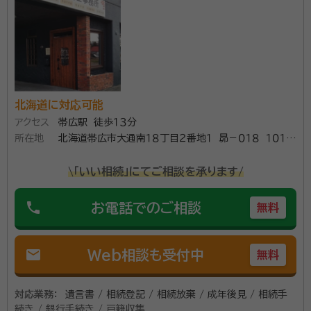
す。 当事務所では、必要に応じて司法書士や、税理士な
所属団体：
北海道行政書士会
どそれぞれの専門職と連携して対応いたします。お気軽
にご相談ください。
北海道に対応可能
アクセス
帯広駅 徒歩１３分
所在地
北海道帯広市大通南１８丁目２番地１ 昴－０１８ １０１号
室
\「いい相続」にてご相談を承ります/
phone
お電話でのご相談
無料
mail
Web相談も受付中
無料
対応業務：
遺言書 / 相続登記 / 相続放棄 / 成年後見 / 相続手
続き / 銀行手続き / 戸籍収集