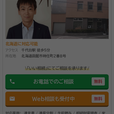
ます。 遺言書や遺産分割協議書、相続税申告など、相続
資格等：
行政書士
に関わるすべてのサポートをしています。相続人の確定
所属団体：
北海道行政書士会
作業や不動産名義変更など、相続の準備段階から完了
後の対応まで可能。また、初回相談料や見積りは無料の
ため、小さなお悩みでも気軽に相談できます。 相続の悩
みをどこに相談すればいいかわからない方から複雑な
北海道に対応可能
トラブルを解決したい方まで、お気軽にご相談くださ
アクセス
千代台駅 徒歩5分
い。
所在地
北海道函館市時任町２番８号
\「いい相続」にてご相談を承ります/
phone
お電話でのご相談
無料
mail
Web相談も受付中
無料
対応業務：
遺言書 / 遺産分割 / 生前贈与 / 相続財産調査 / 家