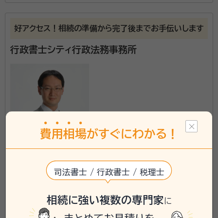
土橋 治男（ツチハシ ハルオ）
行政書士
好アクセス！相続の準備から完了後までお手伝いします
行政書士土橋治男事務所は、地下鉄東豊線の新道東駅
から徒歩10分程度のところにあります。 クライントが納
行政書士シティ行政法務事務所
得できるまで丁寧に対応します。 最後まで誠意を尽くし
て依頼を成し遂げ、深い真心をもって対応いたします。
資格等：
行政書士
所属団体：
北海道行政書士会
費
用
相
場
がすぐにわかる！
北海道に対応可能
司法書士 / 行政書士 / 税理士
アクセス
西11丁目駅 徒歩1分
所在地
北海道札幌市中央区南一条西10丁目4番地 南大通ビル
5階
相続に強い複数の専門家
に
\「いい相続」にてご相談を承ります/