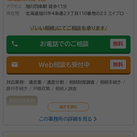
資格等：
司法書士・行政書士
アクセス
旭川四条駅 徒歩11分
所属団体：
釧路司法書士会、北海道行政書士会
所在地
北海道旭川市4条通23丁目118番地の23 エイプロス
ビル2F
\「いい相続」にてご相談を承ります/
phone
お電話でのご相談
無料
mail
Web相談も受付中
無料
対応業務：
遺言書 / 遺産分割 / 相続財産調査 / 相続手続き /
銀行手続き / 戸籍収集 / 相続人調査
初回面談無料
この事務所の詳細を見る
当事務所は、旭川市だけではなく、北海道内であればど
の地域にも対応しています。 取り扱い業務は、相続手続
きや遺言作成のほか、自動車関連業務や外国人関連業