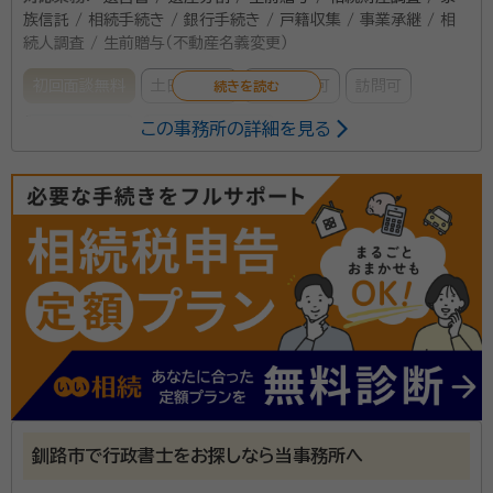
族信託 / 相続手続き / 銀行手続き / 戸籍収集 / 事業承継 / 相
続人調査 / 生前贈与（不動産名義変更）
初回面談無料
土日相談可
電話相談可
訪問可
この事務所の詳細を見る
事務所面談可
オンライン面談可
所属する専門家：
山﨑 英雄（ヤマザキ ヒデオ）
行政書士
経歴：
北海道函館市出身、青山学院大学法学部卒、日本大学大学院法務
研究科卒
相続手続は煩雑で、必要書類も多岐に渡ります。私自身
親の相続を経験することで、色々と学ぶことがありまし
た。自己の経験や学びを活かし、お客様には大変な思い
をしてほしくないという思いから、お客様に寄り添いな
がらお悩みが解決するまでサポートいたします。
釧路市で行政書士をお探しなら当事務所へ
資格等：
行政書士