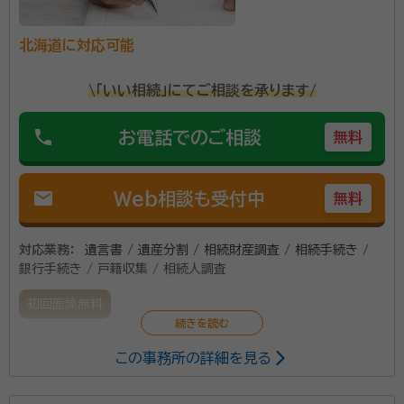
18丁目のバス停から旭川電気軌道の70・76番線で南
北海道に対応可能
3条23丁目まで行き、バス停から歩いて約3分です。 女
性ならではの視点でさまざまなお悩みごとやお困りご
資格等：
行政書士
\「いい相続」にてご相談を承ります/
とに相談対応しています。「はじめての相続が不安…」
所属団体：
北海道行政書士会
「遺族で争いが起こらないか心配…」など、さまざまな悩
phone
お電話でのご相談
無料
みを相談できます。お悩みごとやお困りごとを単純に解
決するのではなく、相談者の明るい未来を取り戻すこと
に力を入れております。 またLGBTの方々にも安心し
mail
Web相談も受付中
無料
て相談できる環境づくりを心がけております。 一般財団
法人 日本能力開発協会 JADPの上級心理カウンセラー
対応業務：
遺言書 / 遺産分割 / 相続財産調査 / 相続手続き /
の資格をいかし、お悩みを丁寧にヒアリングを行いま
銀行手続き / 戸籍収集 / 相続人調査
す。 初回相談は30分無料なので、相続に関して少しで
初回面談無料
も不安がある場合は、ぜひ気軽にご相談ください。
この事務所の詳細を見る