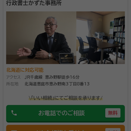
行政書士かずた事務所
北海道に対応可能
アクセス
ＪＲ千歳線 恵み野駅徒歩16分
所在地
北海道恵庭市恵み野南3丁目8番13
\「いい相続」にてご相談を承ります/
phone
お電話でのご相談
無料