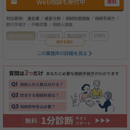
mail
Web相談も受付中
無料
対応業務：
遺言書 / 遺産分割 / 相続財産調査 / 相続手続き /
銀行手続き / 戸籍収集 / 相続人調査
初回面談無料
土日相談可
電話相談可
訪問可
事務所面談可
この事務所の詳細を見る
所属する専門家：
一田 孝男（かずた たかお）
☑北海道行政書士会会員、☑特定行
政書士（行政不服申立てができる資格）、☑（一社）北海道成年後見支援セ
ンター会員、☑恵庭商工会議所会員
■事務所の特徴 弊所は相続から土地・建物売却まで他
の専門家と提携し、お客様を支援しています。 初回相
談無料です。お客様のお話しをじっくり聞き、お困りご
との解決を提案しています。 お困りごとの解決方法