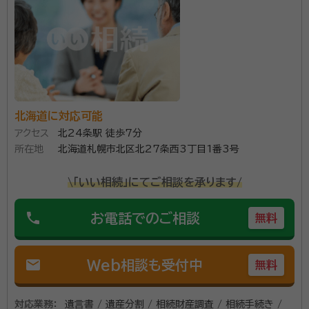
資格等：
行政書士
所属団体：
北海道行政書士会
北海道に対応可能
アクセス
北24条駅 徒歩7分
所在地
北海道札幌市北区北27条西3丁目1番3号
\「いい相続」にてご相談を承ります/
phone
お電話でのご相談
無料
mail
Web相談も受付中
無料
対応業務：
遺言書 / 遺産分割 / 相続財産調査 / 相続手続き /