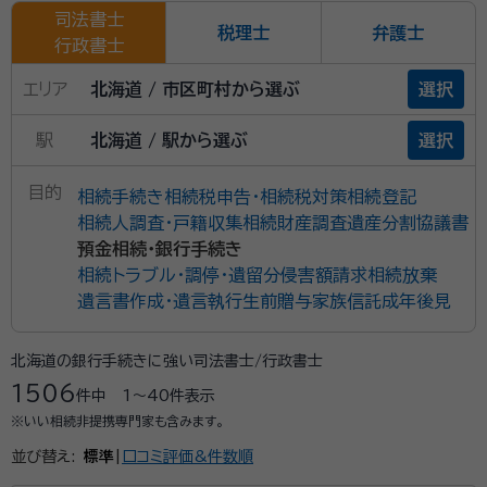
司法書士
税理士
弁護士
行政書士
エリア
北海道 / 市区町村から選ぶ
選択
駅
北海道 / 駅から選ぶ
選択
目的
相続手続き
相続税申告・相続税対策
相続登記
相続人調査・戸籍収集
相続財産調査
遺産分割協議書
預金相続・銀行手続き
相続トラブル・調停・遺留分侵害額請求
相続放棄
遺言書作成・遺言執行
生前贈与
家族信託
成年後見
北海道の銀行手続きに強い司法書士/行政書士
1506
件中
1〜40
件表示
※いい相続非提携専門家も含みます。
並び替え:
標準
|
口コミ評価&件数順