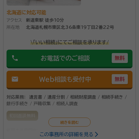
北海道に対応可能
アクセス
新道東駅 徒歩10分
所在地
北海道札幌市東区北36条東19丁目2番22号
\「いい相続」にてご相談を承ります/
phone
お電話でのご相談
無料
mail
Web相談も受付中
無料
対応業務：
遺言書 / 遺産分割 / 相続財産調査 / 相続手続き /
銀行手続き / 戸籍収集 / 相続人調査
初回面談無料
所属する専門家：
この事務所の詳細を見る