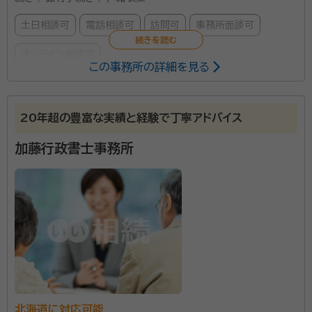
土日相談可
電話相談可
訪問可
事務所面談可
オンライン面談可
この事務所の詳細を見る
所属する専門家：
中田 裕一
司法書士・行政書士
20年超の豊富な実績と経験で丁寧アドバイス
経歴：
北海道出身
加藤行政書士事務所
事務所口コミ（抜粋）：
account_circle
満足度 5.0
ご利用時期：2021/6
不動産登記、会社・法人登記といった登記業務のほか、
相続、遺産分割、遺言などの業務を中心に行っておりま
す。相続は、あなたもいつかは「当事者」になります。生
前の準備、はじめての相続についてご相談ください。
北海道に対応可能