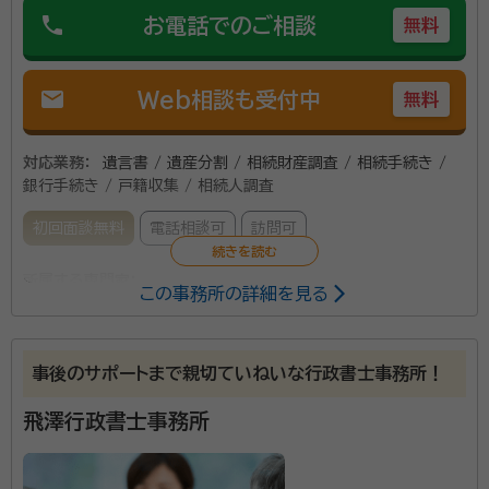
phone
お電話でのご相談
無料
mail
Web相談も受付中
無料
対応業務：
遺言書 / 遺産分割 / 相続財産調査 / 相続手続き /
銀行手続き / 戸籍収集 / 相続人調査
初回面談無料
電話相談可
訪問可
所属する専門家：
この事務所の詳細を見る
寺島 平和（テラシマ トシカズ）
行政書士
事後のサポートまで親切ていねいな行政書士事務所！
当事務所は豊平公園駅から徒歩6分と好アクセスです。
お客様に寄り添った丁寧な対応を心がけております。ど
飛澤行政書士事務所
んな些細な事柄でも結構ですのでお気軽にご相談くだ
さい。