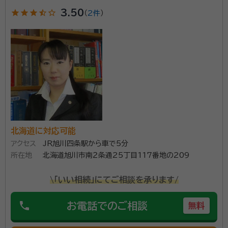
star
star
star
star_half
star_outline
3.50
（
2件
）
北海道に対応可能
アクセス
JR旭川四条駅から車で5分
所在地
北海道旭川市南２条通25丁目117番地の209
\「いい相続」にてご相談を承ります/
phone
お電話でのご相談
無料