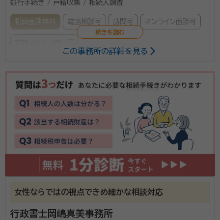
銀行手続き / 戸籍収集 / 相続人調査
初回面談無料
電話相談可
訪問可
オンライン面談可
女性スタッフ対応可
この事務所の詳細を見る
所属する専門家：
寳田 伊織（ホウダ イオリ）
行政書士、宅地建物取引士、賃貸不動産
経営管理士
当事務所は中の島駅から徒歩4分と好アクセスです。 相
続手続きでお悩みでしたらお気軽にご相談ください。
資格等：
行政書士、宅地建物取引士、賃貸不動産経営管理士
所属団体：
北海道行政書士会
女性ならではの視点できめ細かな相談対応
行政書士岡嶋真美事務所