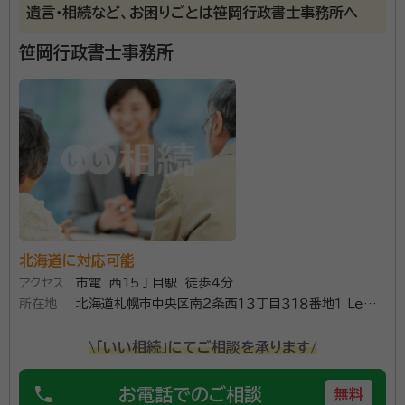
遺言・相続など、お困りごとは笹岡行政書士事務所へ
務、各種法人設立などさまざまです。 相続においては、
遺産分割協議書や相続関係図の作成などの基本的な業
笹岡行政書士事務所
資格等：
行政書士
務から凍結された口座の解約手続きまで一貫したサポ
ート対応が可能。 豊富な業務経験があるため、さまざま
なノウハウと知識で依頼者の未来を見据えたアドバイス
が期待できます。 「相続税をできるだけ抑えたい…」「複
雑な手続きを代行してもらいたい…」といった場合には
気軽にご相談ください。
北海道に対応可能
アクセス
市電 西15丁目駅 徒歩4分
所在地
北海道札幌市中央区南２条西１３丁目３１８番地１ ＬｅＣｉｅ
ｌ大通６０３号室
\「いい相続」にてご相談を承ります/
phone
お電話でのご相談
無料