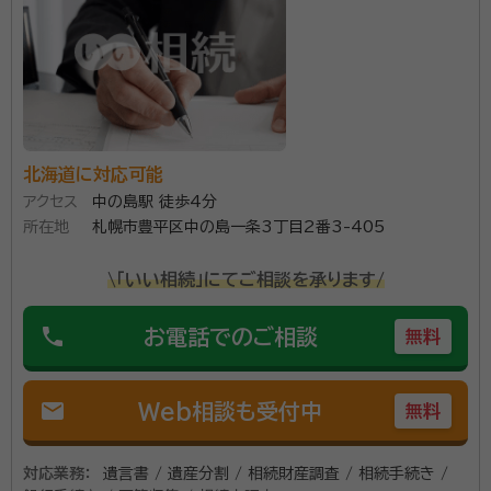
所属団体：
北海道行政書士会
北海道に対応可能
アクセス
中の島駅 徒歩4分
所在地
札幌市豊平区中の島一条3丁目2番3-405
\「いい相続」にてご相談を承ります/
phone
お電話でのご相談
無料
mail
Web相談も受付中
無料
対応業務：
遺言書 / 遺産分割 / 相続財産調査 / 相続手続き /