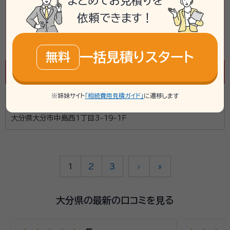
まとめてお見積りを
依頼できます！
一括見積りスタート
無料
河野威司法書士事務所
※姉妹サイト
「相続費用見積ガイド」
に遷移します
大分県大分市中島西1丁目3-19-1Ｆ
1
2
3
›
»
大分県の最新の口コミを見る