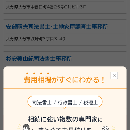
大分県大分市中春日町4番25号GIJビル3F
安部晴夫司法書士・土地家屋調査士事務所
大分県大分市城崎町3丁目3-49
杉安美由紀司法書士事務所
大分県大分市古ケ鶴1丁目12-28
費
用
相
場
がすぐにわかる！
猪野俊治司法書士事務所
司法書士 / 行政書士 / 税理士
大分県竹田市大字会々1525-4
相続に強い複数の専門家
に