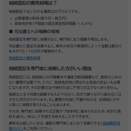
相続登記の費用相場は？
相続登記で主にかかる費用は以下の2つです。
必要書類の取得（数千円～数万円）
登録免許税（不動産の固定資産税評価額 × 0.4％）
司法書士への報酬の相場
相続登記を専門家に依頼すると、専門家に払う報酬が発生します。
司法書士に登記を依頼すると、案件の状況や事務所によって金額は異なり
ますが7万～15万円が標準的です。
相続登記の費用相場
相続登記を専門家に依頼した方がいい理由
相続登記には、被相続人の戸籍謄本や遺産分割協議書など、普段なじみの
ない書類が必要です。さらに、登録免許税と呼ばれる税金の支払いも必要
になりますが、その計算方法や納付方法に戸惑う方は少なくありません。
相続は人生で何度も経験するものではなく、自分で調べながら進めるには
大きな労力がかかります。もし書類や内容に不備があれば、法務局とのや
り取りに時間を取られることもあります。
その点、専門家に依頼すれば正確かつ効率的に進められるため、余計な負
担を減らし、安心して手続きを終えることができます。
費用を比較したい方は、複数の専門家にまとめて依頼できる
「相続費用見
積ガイド」
をご利用ください。