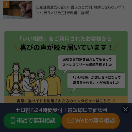
1
自筆証書遺言の正しい書き方と文例。無効にならないポイ
ント、要件と法改正【行政書士監修】
土日祝も24時間受付！最短即日で面談可
電話で無料相談
Web
無料相談
で