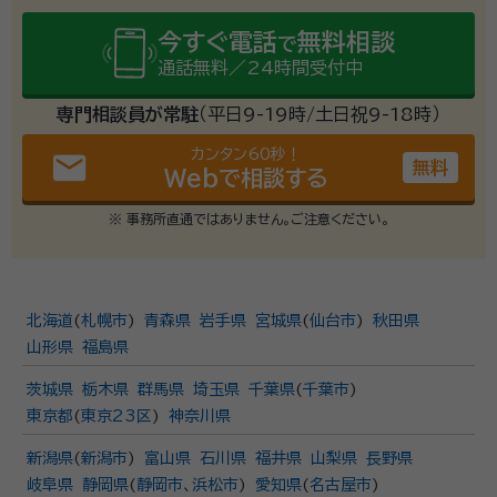
今すぐ電話
無料相談
で
通話無料／24時間受付中
専門相談員が常駐
（平日9-19時/土日祝9-18時）
カンタン60秒！
email
無料
Webで相談する
※ 事務所直通ではありません。ご注意ください。
北海道
(
札幌市
)
青森県
岩手県
宮城県
(
仙台市
)
秋田県
山形県
福島県
茨城県
栃木県
群馬県
埼玉県
千葉県
(
千葉市
)
東京都
(
東京23区
)
神奈川県
新潟県
(
新潟市
)
富山県
石川県
福井県
山梨県
長野県
岐阜県
静岡県
(
静岡市
、
浜松市
)
愛知県
(
名古屋市
)