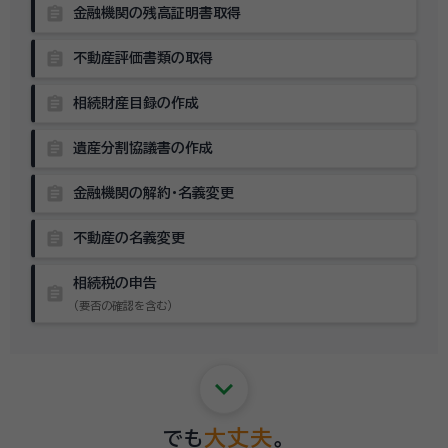
assignment
金融機関の残高証明書取得
assignment
不動産評価書類の取得
assignment
相続財産目録の作成
assignment
遺産分割協議書の作成
assignment
金融機関の解約・名義変更
assignment
不動産の名義変更
相続税の申告
assignment
（要否の確認を含む）
keyboard_arrow_down
大丈夫
でも
。