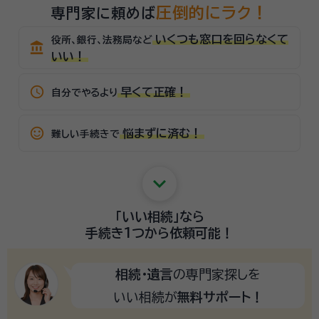
圧倒的にラク！
専門家に頼めば
いくつも窓口を回らなくて
役所、銀行、法務局など
account_balance
いい！
schedule
早くて正確！
自分でやるより
sentiment_satisfied_alt
悩まずに済む！
難しい手続きで
keyboard_arrow_down
「いい相続」
なら
手続き1つから
依頼可能！
相続・遺言
の専門家探しを
いい相続が
無料サポート！