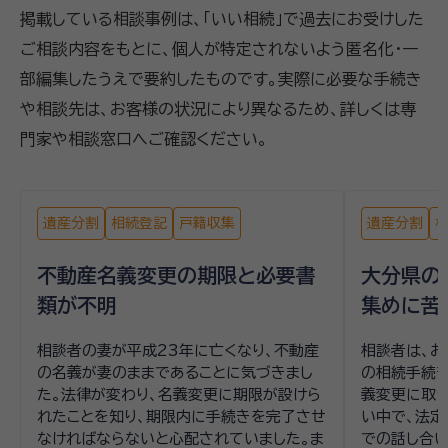
掲載している相談事例は、「いい相続」で過去にお受けした
ご相談内容をもとに、個人が特定されないよう匿名化・一
部編集したうえで要約したものです。実際に必要な手続き
や相談先は、お客様の状況により異なるため、詳しくは専
門家や相談窓口へご確認ください。
遺産分割
相続登記
戸籍収集
遺産分割
不動産名義変更の期限と必要書
大分県の
類が不明
集めに苦
相談者の妻が平成23年に亡くなり、不動産
相談者は、
の名義が妻のままであることに気づきまし
の相続手続
た。法律が変わり、名義変更に期限が設けら
義変更に取り
れたことを知り、期限内に手続きを完了させ
い中で、法
なければならないと心配されていました。ま
での話し合