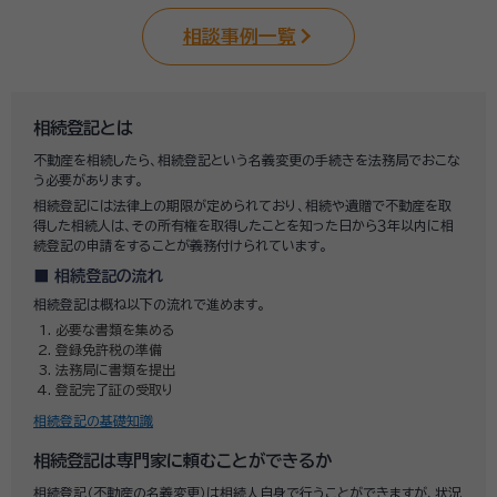
相談事例一覧
相続登記とは
不動産を相続したら、相続登記という名義変更の手続きを法務局でおこな
う必要があります。
相続登記には法律上の期限が定められており、相続や遺贈で不動産を取
得した相続人は、その所有権を取得したことを知った日から３年以内に相
続登記の申請をすることが義務付けられています。
相続登記の流れ
相続登記は概ね以下の流れで進めます。
必要な書類を集める
登録免許税の準備
法務局に書類を提出
登記完了証の受取り
相続登記の基礎知識
相続登記は専門家に頼むことができるか
相続登記（不動産の名義変更）は相続人自身で行うことができますが、状況