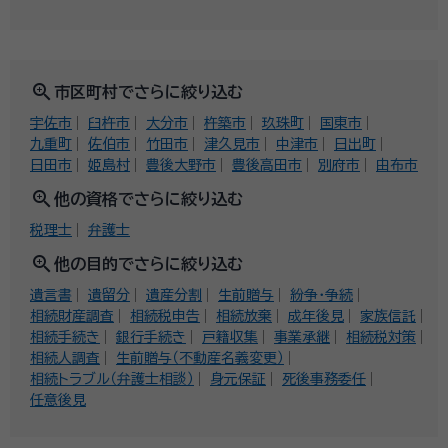
zoom_in
市区町村でさらに絞り込む
宇佐市
臼杵市
大分市
杵築市
玖珠町
国東市
九重町
佐伯市
竹田市
津久見市
中津市
日出町
日田市
姫島村
豊後大野市
豊後高田市
別府市
由布市
zoom_in
他の資格でさらに絞り込む
税理士
弁護士
zoom_in
他の目的でさらに絞り込む
遺言書
遺留分
遺産分割
生前贈与
紛争・争続
相続財産調査
相続税申告
相続放棄
成年後見
家族信託
相続手続き
銀行手続き
戸籍収集
事業承継
相続税対策
相続人調査
生前贈与（不動産名義変更）
相続トラブル（弁護士相談）
身元保証
死後事務委任
任意後見