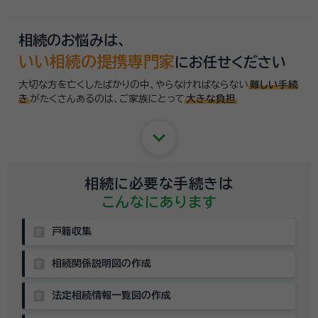
相続のお悩みは、
いい相続の提携専門家
にお任せください
大切な方を亡くしたばかりの中、やらなければならない
難しい手続
き
がたくさんあるのは、
ご家族にとって
大きな負担
keyboard_arrow_down
相続に必要な手続きは
こんなにあります
assignment
戸籍収集
assignment
相続関係説明図の作成
assignment
法定相続情報一覧図の作成