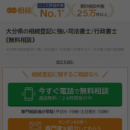
口コミ評価件数
累計相談件数
No.1
25万
件以上
大分県
相続登記
強
司法書士/行政書士
の
に
い
《無料相談》
大分県の相続登記に強い司法書士/行政書士を探すなら、日本最大級の相続専
門サイト【いい相続】にお任せください。
大分県で対応可能な相続登記に強い司
法書士/行政書士をお探しいただけます。
相続登記の件数は全国で2020年
続きを読む
982,437件、2021年1,045,570件と増加傾向にあります。令和6年4月1
日から相続登記が義務化される制度が始まり、相続登記を怠ると過料が課さ
相続登記に関するご相談なら
れることになるため、まだ名義変更していない相続不動産がある方は、
早めに
相続登記をしましょう
。（
法務省 登記統計
より）
今すぐ電話
無料相談
で
通話無料／24時間受付中
専門相談員が常駐
（平日9-19時/土日祝9-18時）
カンタン60秒！
専門家
紹介
を
してもらう