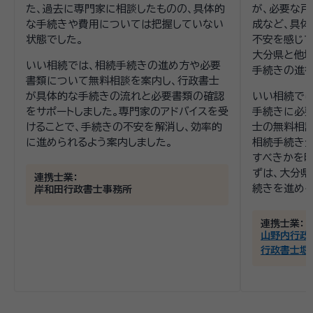
た、過去に専門家に相談したものの、具体的
が、必要な
な手続きや費用については把握していない
成など、具体
状態でした。
不安を感じて
大分県と他
いい相続では、相続手続きの進め方や必要
手続きの進行
書類について無料相談を案内し、行政書士
が具体的な手続きの流れと必要書類の確認
いい相続では
をサポートしました。専門家のアドバイスを受
手続きに必
けることで、手続きの不安を解消し、効率的
士の無料相談
に進められるよう案内しました。
相続手続き
すべきかを明
ずは、大分
連携士業：
続きを進める
岸和田行政書士事務所
連携士業：
山野内行政
行政書士堀