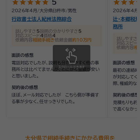
star
star
star
star
star
star
star
star
st
5
2026年4月
/
大分県臼杵市
/
男性
2026年4月
行政書士法人紀州法務綜合
辻・本郷税理
務所
話しやすさ
5
説明の分かりやすさ
5
対応スピード
4
価格
4
話しやすさ
依頼内容
相続手続き
依頼金額
約10万円
対応スピー
依頼内容
相
面談の感想
電話対応でしたが、説明も分かりやすく他の事
面談の感想
スクロールできます
務所とは比べてませんが、とにかく金額が安い
最初の連絡時
と思いました。
が対応してく
際、権威的な
契約後の感想
ほぼ、メール対応でしたが こちら側が準備す
契約後の感想
る事が少なく、任せっきりでした。
見積もりも約
で高くなかっ
大分県で相続手続きにかかる費用を