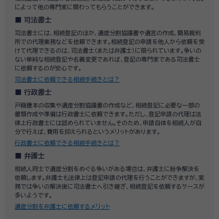
によって他の専門家に関わってもらうことができます。
司法書士
司法書士には、相続登記のほか、遺産分割協議書や遺言の作成、簡易裁判
所での代理業務などを依頼できます。相続登記の申請を他人から依頼を受
けて代理できるのは、司法書士（または弁護士）に限られています。争いの
ない単純な相続登記や名義変更であれば、登記の専門家である司法書士
に依頼するのが安心です。
司法書士に依頼できる相続手続きとは？
行政書士
戸籍謄本の収集や遺産分割協議書の作成など、相続登記に必要な一部の
書類作成や準備は行政書士に依頼できます。ただし、登記申請の代理は法
律上行政書士には認められていません。そのため、申請自体を相続人が自
分で行えば、費用を抑えられるというメリットがあります。
行政書士に依頼できる相続手続きとは？
弁護士
相続人同士で遺産分割をめぐる争いがある場合は、弁護士に紛争解決を
依頼します。弁護士も法律上は登記申請の代理を行うことができますが、実
務では争いの解決後に司法書士へ引き継ぎ、相続登記を依頼するケースが
多いようです。
遺産分割を弁護士に依頼するメリット