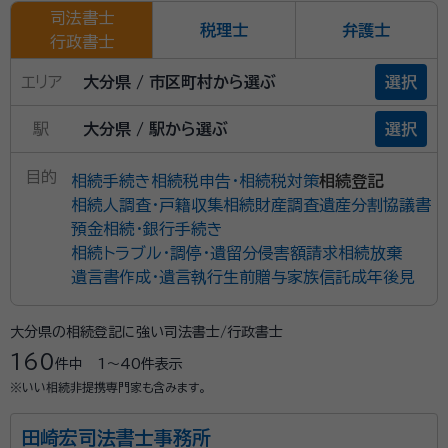
司法書士
税理士
弁護士
行政書士
エリア
大分県 / 市区町村から選ぶ
選択
駅
大分県 / 駅から選ぶ
選択
目的
相続手続き
相続税申告・相続税対策
相続登記
相続人調査・戸籍収集
相続財産調査
遺産分割協議書
預金相続・銀行手続き
相続トラブル・調停・遺留分侵害額請求
相続放棄
遺言書作成・遺言執行
生前贈与
家族信託
成年後見
大分県の相続登記に強い司法書士/行政書士
160
件中
1〜40
件表示
※いい相続非提携専門家も含みます。
田崎宏司法書士事務所