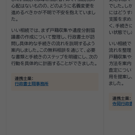
心配はないものの、どのように名義変更を
でした。しか
進めるべきかが不明で不安を抱えていまし
にはどうすれ
た。
支援を求めま
く、手続き
いい相続では、まず戸籍収集や遺産分割協
い状態でした
議書の作成について整理し、行政書士が訪
問し具体的な手続きの流れを説明するよう
いい相続で
案内しました。この無料相談を通じて、必要
流れを整理し
な書類と手続きのステップを明確にし、次の
戸籍収集や
行動を具体的に計画することができました。
方法を案内し
査定につい
用を提案し、
連携士業：
ました。
行政書士翔事務所
連携士業：
寺岡行政書