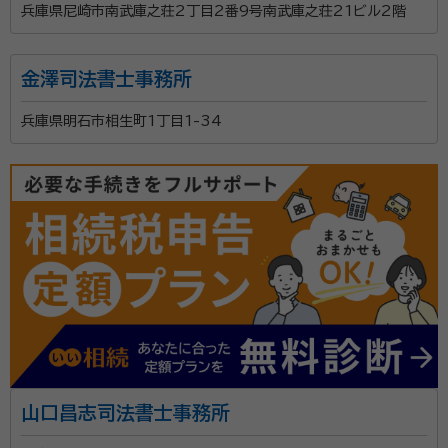
兵庫県尼崎市南武庫之荘2丁目2番9号南武庫之荘21ビル2階
るワンストップサービスで相続手続を解決します。 「司法
書士」 登記のスペシャリスト 「行政書士」 行政手続のス
金澤司法書士事務所
ペシャリスト 「宅建士」 不動産売買のスペシャリスト 土
日も平日夜間も相談可能ですので、まずは無料相談をご
兵庫県明石市相生町1丁目1-34
資格等：
司法書士、行政書士、宅建士、民事信託士
利用ください。
所属団体：
兵庫県司法書士会、兵庫県行政書士会
山口昌志司法書士事務所