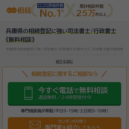
口コミ評価件数
累計相談件数
No.1
25万
件以上
兵庫県
相続登記
強
司法書士/行政書士
の
に
い
《無料相談》
兵庫県の相続登記に強い司法書士/行政書士を探すなら、日本最大級の相続専
門サイト【いい相続】にお任せください。
兵庫県で対応可能な相続登記に強い司
法書士/行政書士をお探しいただけます。
相続登記の件数は全国で2020年
続きを読む
982,437件、2021年1,045,570件と増加傾向にあります。令和6年4月1
日から相続登記が義務化される制度が始まり、相続登記を怠ると過料が課さ
相続登記に関するご相談なら
れることになるため、まだ名義変更していない相続不動産がある方は、
早めに
相続登記をしましょう
。（
法務省 登記統計
より）
今すぐ電話
無料相談
で
通話無料／24時間受付中
専門相談員が常駐
（平日9-19時/土日祝9-18時）
カンタン60秒！
専門家
紹介
を
してもらう