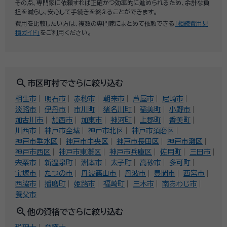
その点、専門家に依頼すれば正確かつ効率的に進められるため、余計な負
担を減らし、安心して手続きを終えることができます。
費用を比較したい方は、複数の専門家にまとめて依頼できる
「相続費用見
積ガイド」
をご利用ください。
zoom_in
市区町村でさらに絞り込む
相生市
明石市
赤穂市
朝来市
芦屋市
尼崎市
淡路市
伊丹市
市川町
猪名川町
稲美町
小野市
加古川市
加西市
加東市
神河町
上郡町
香美町
川西市
神戸市全域
神戸市北区
神戸市須磨区
神戸市垂水区
神戸市中央区
神戸市長田区
神戸市灘区
神戸市西区
神戸市東灘区
神戸市兵庫区
佐用町
三田市
宍粟市
新温泉町
洲本市
太子町
高砂市
多可町
宝塚市
たつの市
丹波篠山市
丹波市
豊岡市
西宮市
西脇市
播磨町
姫路市
福崎町
三木市
南あわじ市
養父市
zoom_in
他の資格でさらに絞り込む