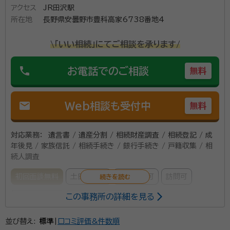
書の作成まで、相続手続きに必要な流れを総合的にサ
アクセス
JR田沢駅
ポートしています。 特に「何から手をつけていいか分か
所在地
長野県安曇野市豊科高家6738番地4
らない」「家族に頼りづらい」「自分でやってみたが難しく
\「いい相続」にてご相談を承ります/
て断念した」といった方のご相談を多く受けており、初
動の段階から伴走する体制を大切にしています。 相続
phone
お電話でのご相談
無料
人が全国に分散している場合や、空き家・山林・農地とい
った特殊な不動産が含まれるケース、また被相続人が外
国籍・在留資格を持っていたケースなど、背景が複雑な
mail
Web相談も受付中
無料
相続にも柔軟に対応可能です。 これまでに「10年以上
手つかずだった相続」や「相続人の所在が不明なケース」
対応業務：
遺言書 / 遺産分割 / 相続財産調査 / 相続登記 / 成
などのご相談にも対応してまいりました。 遺言書の作成
年後見 / 家族信託 / 相続手続き / 銀行手続き / 戸籍収集 / 相
続人調査
支援や家庭裁判所への成年後見申立てなど、法的な整
備が必要な場面にも、専門家として丁寧に寄り添いま
初回面談無料
土日相談可
電話相談可
訪問可
す。
この事務所の詳細を見る
事務所面談可
オンライン面談可
並び替え:
標準
|
口コミ評価&件数順
所属する専門家：