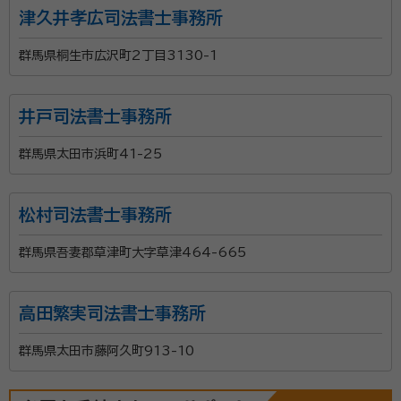
津久井孝広司法書士事務所
相談に対し、実情に合った方法をご提案し、皆様の相続
等の手続きをサポートしていきます。 ご相談をお待ちし
群馬県桐生市広沢町2丁目3130-1
ております。
井戸司法書士事務所
群馬県太田市浜町41-25
松村司法書士事務所
群馬県吾妻郡草津町大字草津464-665
高田繁実司法書士事務所
群馬県太田市藤阿久町913-10