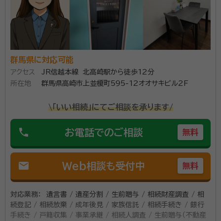
群馬県に対応可能
アクセス
JR信越本線 北高崎駅から徒歩12分
所在地
群馬県高崎市上並榎町595-12オオサキビル2F
\「いい相続」にてご相談を承ります/
phone
お電話でのご相談
無料
mail
Web相談も受付中
無料
対応業務：
遺言書 / 遺産分割 / 生前贈与 / 相続財産調査 / 相
続登記 / 相続放棄 / 成年後見 / 家族信託 / 相続手続き / 銀行
手続き / 戸籍収集 / 事業承継 / 相続人調査 / 生前贈与（不動産