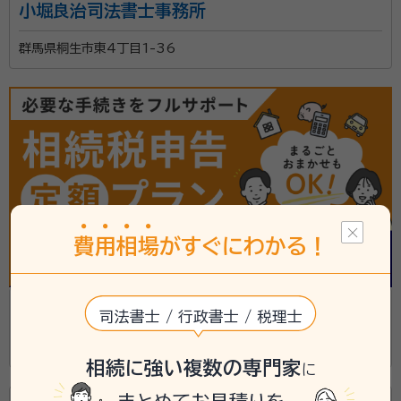
小堀良治司法書士事務所
群馬県桐生市東4丁目1-36
費
用
相
場
がすぐにわかる！
池末Ｒｙｏｍｏ司法書士法人(桐生市)
司法書士 / 行政書士 / 税理士
群馬県桐生市相生町2丁目371番地の1アゴラ21(2F)
相続に強い複数の専門家
に