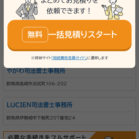
まとめてお見積りを
木村司法書士事務所
依頼できます！
群馬県高崎市下和田町4丁目5-14
一括見積りスタート
無料
和佐田幸子司法書士事務所
群馬県前橋市大手町2丁目18-7
※姉妹サイト
「相続費用見積ガイド」
に遷移します
やがわ司法書士事務所
群馬県高崎市浜尻町106-202
ＬＵＣＩＥＮ司法書士事務所
群馬県伊勢崎市下触町207番地24