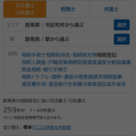
司法書士
税理士
弁護士
行政書士
エリア
群馬県 / 市区町村から選ぶ
選択
駅
群馬県 / 駅から選ぶ
選択
目的
相続手続き
相続税申告・相続税対策
相続登記
相続人調査・戸籍収集
相続財産調査
遺産分割協議書
預金相続・銀行手続き
相続トラブル・調停・遺留分侵害額請求
相続放棄
遺言書作成・遺言執行
生前贈与
家族信託
成年後見
群馬県の相続登記に強い司法書士/行政書士
259
件中
1〜40
件表示
※いい相続非提携専門家も含みます。
並び替え:
標準
|
口コミ評価&件数順