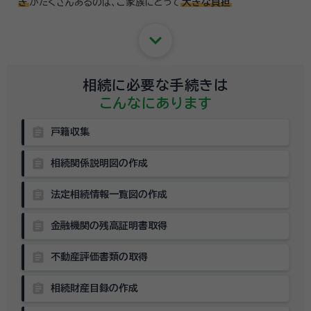
き
がたくさんあるのは、
ご家族にとって
大きな負担
keyboard_arrow_down
相続に必要な手続きは
こんなにあります
assignment
戸籍収集
assignment
相続関係説明図の作成
assignment
法定相続情報一覧図の作成
assignment
金融機関の残高証明書取得
assignment
不動産評価書類の取得
assignment
相続財産目録の作成