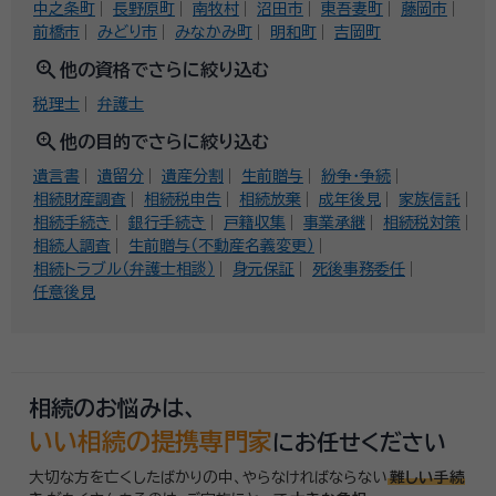
中之条町
長野原町
南牧村
沼田市
東吾妻町
藤岡市
前橋市
みどり市
みなかみ町
明和町
吉岡町
zoom_in
他の資格でさらに絞り込む
税理士
弁護士
zoom_in
他の目的でさらに絞り込む
遺言書
遺留分
遺産分割
生前贈与
紛争・争続
相続財産調査
相続税申告
相続放棄
成年後見
家族信託
相続手続き
銀行手続き
戸籍収集
事業承継
相続税対策
相続人調査
生前贈与（不動産名義変更）
相続トラブル（弁護士相談）
身元保証
死後事務委任
任意後見
相続のお悩みは、
いい相続の提携専門家
にお任せください
大切な方を亡くしたばかりの中、やらなければならない
難しい手続