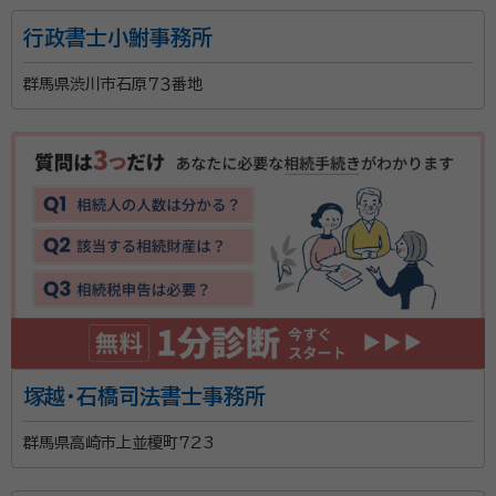
東良 義文（ひがしら よしふみ）
行政書士小鮒事務所
経歴：
国立岐阜大学卒業 元長野県職員 令和2 年 6 月 行政書士登録
【20151043】 令和3 年11 月 特定行政書士登録
群馬県渋川市石原７３番地
はじめまして！ ひがしら行政書士事務所の代表で特定
行政書士の東良義文です。 当事務所は、⾧野県安曇野
市の静かな住宅街の中にあり、お客様がご自宅で寛ぐよ
うな感覚で打合せができますので、お気軽にお立ち寄り
いただければと思います。 人生を精一杯生きてこられ
資格等：
行政書士、ﾌｧｲﾅﾝｼｬﾙﾌﾟﾗﾝﾅｰ2級技能士
た皆様方を応援させていただきたく、成年後見・相続関
所属団体：
長野県行政書士会、公益社団法人コスモス成年後見サポ
係など、終活に関する業務を主としており、以下の三点
ートセンター、一般社団法人家族信託普及協会会員
をモットーとしています。 一、お客様のお話を傾聴し、そ
の想いを正確に受け止めること 一、わかりやすい言葉
塚越・石橋司法書士事務所
で、お客様が理解・納得できるような打合せを心がける
こと 一、自分がプロとしての自覚を持ち、今までの経験
群馬県高崎市上並榎町723
にとらわれず、常に最新の情報を採りいれ、お客様への
最善をつくすこと お客様が抱えている様々な悩み、ご