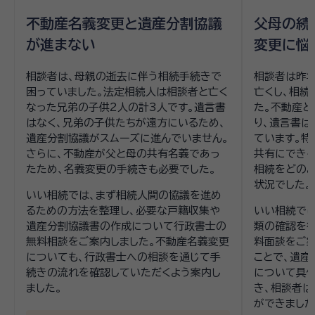
不動産名義変更と遺産分割協議
父母の続
が進まない
変更に悩
相談者は、母親の逝去に伴う相続手続きで
相談者は昨年
困っていました。法定相続人は相談者と亡く
亡くし、相続
なった兄弟の子供2人の計3人です。遺言書
た。不動産と
はなく、兄弟の子供たちが遠方にいるため、
り、遺言書は
遺産分割協議がスムーズに進んでいません。
ています。
さらに、不動産が父と母の共有名義であっ
共有にできる
たため、名義変更の手続きも必要でした。
相続をどの
状況でした。
いい相続では、まず相続人間の協議を進め
るための方法を整理し、必要な戸籍収集や
いい相続で
遺産分割協議書の作成について行政書士の
類の確認を
無料相談をご案内しました。不動産名義変更
料面談をご案
についても、行政書士への相談を通じて手
ことで、遺
続きの流れを確認していただくよう案内し
について具体
ました。
き、相談者は
ができました