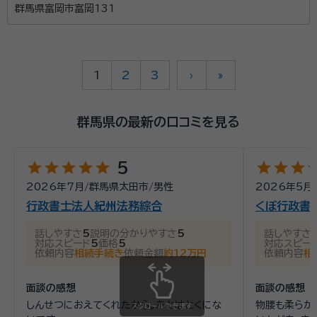
群馬県富岡市富岡131
1
2
3
›
»
群馬県の最新の口コミを見る
star
star
star
star
star
star
star
star
st
5
2026年7月
/
群馬県太田市
/
男性
2026年5月
行政書士法人紀州法務綜合
くぼ行政書
話しやすさ
5
説明の分かりやすさ
5
話しやすさ
対応スピード
5
価格
5
対応スピー
依頼内容
相続手続き
依頼金額
約12万円
依頼内容
相
面談の感想
面談の感想
しんせつにおえてくれたから。あとはとくにな
物腰も柔らか
スクロールできます