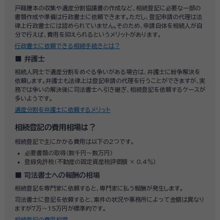
戸籍謄本の収集や遺産分割協議書の作成など、相続登記に必要な一部の
書類作成や準備は行政書士に依頼できます。ただし、登記申請の代理は法
律上行政書士には認められていません。そのため、申請自体を相続人が自
分で行えば、費用を抑えられるというメリットがあります。
行政書士に依頼できる相続手続きとは？
弁護士
相続人同士で遺産分割をめぐる争いがある場合は、弁護士に紛争解決を
依頼します。弁護士も法律上は登記申請の代理を行うことができますが、実
務では争いの解決後に司法書士へ引き継ぎ、相続登記を依頼するケースが
多いようです。
遺産分割を弁護士に依頼するメリット
相続登記の費用相場は？
相続登記で主にかかる費用は以下の2つです。
必要書類の取得（数千円～数万円）
登録免許税（不動産の固定資産税評価額 × 0.4％）
司法書士への報酬の相場
相続登記を専門家に依頼すると、専門家に払う報酬が発生します。
司法書士に登記を依頼すると、案件の状況や事務所によって金額は異なり
ますが7万～15万円が標準的です。
相続登記の費用相場