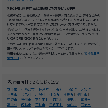
相続登記を専門家に依頼した方がいい理由
相続登記には、被相続人の戸籍謄本や遺産分割協議書など、普段なじみの
ない書類が必要です。さらに、登録免許税と呼ばれる税金の支払いも必要
になりますが、その計算方法や納付方法に戸惑う方は少なくありません。
相続は人生で何度も経験するものではなく、自分で調べながら進めるには
大きな労力がかかります。もし書類や内容に不備があれば、法務局とのや
り取りに時間を取られることもあります。
その点、専門家に依頼すれば正確かつ効率的に進められるため、余計な負
担を減らし、安心して手続きを終えることができます。
費用を比較したい方は、複数の専門家にまとめて依頼できる
「相続費用見
積ガイド」
をご利用ください。
zoom_in
市区町村でさらに絞り込む
安中市
伊勢崎市
板倉町
上野村
邑楽町
大泉町
太田市
片品村
川場村
神流町
甘楽町
桐生市
草津町
渋川市
下仁田町
昭和村
榛東村
高崎市
高山村
館林市
玉村町
千代田町
嬬恋村
富岡市