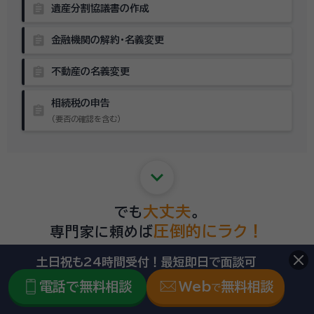
assignment
遺産分割協議書の作成
assignment
金融機関の解約・名義変更
assignment
不動産の名義変更
相続税の申告
assignment
（要否の確認を含む）
keyboard_arrow_down
大丈夫
でも
。
圧倒的にラク！
専門家に頼めば
いくつも窓口を回らなくて
役所、銀行、法務局など
土日祝も24時間受付！最短即日で面談可
account_balance
いい！
電話で無料相談
Web
無料相談
で
schedule
早くて正確！
自分でやるより