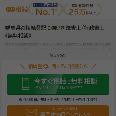
口コミ評価件数
累計相談件数
No.1
25万
件以上
群馬県
相続登記
強
司法書士/行政書士
の
に
い
《無料相談》
群馬県の相続登記に強い司法書士/行政書士を探すなら、日本最大級の相続専
門サイト【いい相続】にお任せください。
群馬県で対応可能な相続登記に強い司
法書士/行政書士をお探しいただけます。
相続登記の件数は全国で2020年
続きを読む
982,437件、2021年1,045,570件と増加傾向にあります。令和6年4月1
日から相続登記が義務化される制度が始まり、相続登記を怠ると過料が課さ
相続登記に関するご相談なら
れることになるため、まだ名義変更していない相続不動産がある方は、
早めに
相続登記をしましょう
。（
法務省 登記統計
より）
今すぐ電話
無料相談
で
通話無料／24時間受付中
専門相談員が常駐
（平日9-19時/土日祝9-18時）
カンタン60秒！
専門家
紹介
を
してもらう