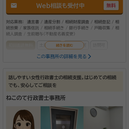
mail
Web相談も受付中
無料
対応業務：
遺言書 / 遺産分割 / 相続財産調査 / 相続登記 / 相
続放棄 / 家族信託 / 相続手続き / 銀行手続き / 戸籍収集 / 相
続人調査 / 生前贈与（不動産名義変更）
初回面談無料
土日相談可
電話相談可
訪問可
この事務所の詳細を見る
事務所面談可
オンライン面談可
所属する専門家：
話しやすい女性行政書士の相続支援。はじめての相続
木村 明宣（きむら あきのり）
司法書士、行政書士
でも、安心してご相談を
経歴：
昭和56年7月6日生まれ 群馬県桐生市境野町出身 境野小学校卒
業 境野中学校卒業 太田高校卒業 早稲田大学法学部卒業
ねこのて行政書士事務所
所属団体：
群馬司法書士会、群馬県行政書士会