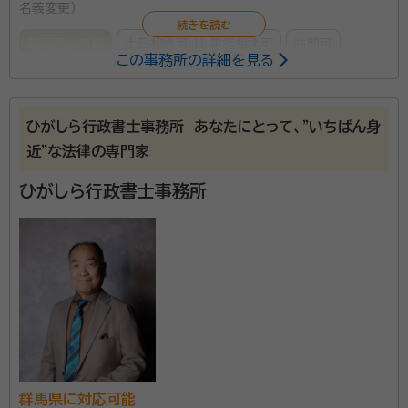
名義変更）
初回面談無料
土日相談可
電話相談可
訪問可
この事務所の詳細を見る
事務所面談可
オンライン面談可
女性スタッフ対応可
所属する専門家：
ひがしら行政書士事務所 あなたにとって、”いちばん身
近”な法律の専門家
黒澤 侑加（くろさわ ゆか）
行政書士、ペット相続士
経歴：
高崎経済大学地域政策学部を卒業後、日本語学校で留学生支援・
ひがしら行政書士事務所
教育事業に携わる。 その後、駐車場管理会社で役員を務めながら行政書
士資格を取得。 群馬県行政書士会副会長に師事し、多様な実務経験を積
んだのち、「ねこのて行政書士事務所」を開業。
ねこのて行政書士事務所は、群馬県高崎市に拠点を構
える、相続・遺言・成年後見手続きを中心とした法務サポ
ートの専門事務所です。 女性行政書士が一貫してご対
応いたしますので、「法律のことは難しそう」「誰に聞けば
いいかわからない」とお悩みの方にも、安心してご相談
資格等：
行政書士、ペット相続士、家庭動物管理士
いただけます。 当事務所では、相続人調査・戸籍収集か
所属団体：
群馬県行政書士会高崎支部・行政書士高崎事業協同組合
ら不動産の名義変更や金融機関手続き、遺産分割協議
群馬県に対応可能