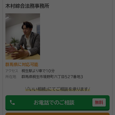
木村綜合法務事務所
群馬県に対応可能
アクセス
桐生駅より車で１０分
所在地
群馬県桐生市境野町六丁目５２７番地３
\「いい相続」にてご相談を承ります/
phone
お電話でのご相談
無料