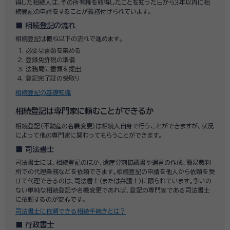
得した相続人は、その所有権を取得したことを知った日から３年以内に相
続登記の申請をすることが義務付けられています。
相続登記の流れ
相続登記は概ね以下の流れで進めます。
必要な書類を集める
登録免許税の準備
法務局に書類を提出
登記完了証の受取り
相続登記の基礎知識
相続登記は専門家に頼むことができるか
相続登記（不動産の名義変更）は相続人自身で行うことができますが、状況
によって他の専門家に関わってもらうことができます。
司法書士
司法書士には、相続登記のほか、遺産分割協議書や遺言の作成、簡易裁判
所での代理業務などを依頼できます。相続登記の申請を他人から依頼を受
けて代理できるのは、司法書士（または弁護士）に限られています。争いの
ない単純な相続登記や名義変更であれば、登記の専門家である司法書士
に依頼するのが安心です。
司法書士に依頼できる相続手続きとは？
行政書士