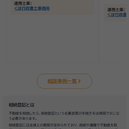
連携士業：
くぼ行政書士事務所
連携士業：
くぼ行政書
相談事例一覧
相続登記とは
不動産を相続したら、相続登記という名義変更の手続きを法務局でおこな
う必要があります。
相続登記には法律上の期限が定められており、相続や遺贈で不動産を取