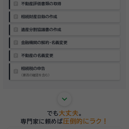
assignment
不動産評価書類の取得
assignment
相続財産目録の作成
assignment
遺産分割協議書の作成
assignment
金融機関の解約・名義変更
assignment
不動産の名義変更
相続税の申告
assignment
（要否の確認を含む）
keyboard_arrow_down
大丈夫
でも
。
圧倒的にラク！
専門家に頼めば