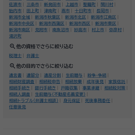
佐渡市
三条市
新発田市
上越市
聖籠町
関川村
胎内市
田上町
津南町
燕市
十日町市
長岡市
新潟市全域
新潟市秋葉区
新潟市北区
新潟市江南区
新潟市中央区
新潟市西蒲区
新潟市西区
新潟市東区
新潟市南区
見附市
南魚沼市
妙高市
村上市
弥彦村
湯沢町
zoom_in
他の資格でさらに絞り込む
税理士
弁護士
zoom_in
他の目的でさらに絞り込む
遺言書
遺留分
遺産分割
生前贈与
紛争・争続
相続財産調査
相続税申告
相続放棄
成年後見
家族信託
相続手続き
銀行手続き
戸籍収集
事業承継
相続税対策
相続人調査
生前贈与（不動産名義変更）
相続トラブル（弁護士相談）
身元保証
死後事務委任
任意後見