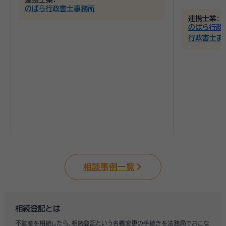
連携士業：
のばら行政書士事務所
連携士業：
のばら行政
行政書士ま
相談事例一覧
相続登記とは
不動産を相続したら、相続登記という名義変更の手続きを法務局でおこな