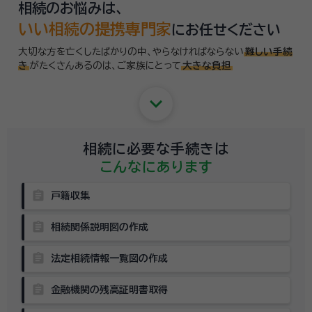
相続のお悩みは、
いい相続の提携専門家
にお任せください
大切な方を亡くしたばかりの中、やらなければならない
難しい手続
き
がたくさんあるのは、
ご家族にとって
大きな負担
keyboard_arrow_down
相続に必要な手続きは
こんなにあります
assignment
戸籍収集
assignment
相続関係説明図の作成
assignment
法定相続情報一覧図の作成
assignment
金融機関の残高証明書取得