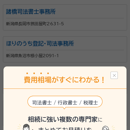
諸橋司法書士事務所
新潟県長岡市摂田屋町2631-5
ほりのうち登記・司法事務所
新潟県魚沼市根小屋2091-1
小林吉一司法書士事務所
費
用
相
場
がすぐにわかる！
新潟県南魚沼郡湯沢町大字神立281-1
司法書士 / 行政書士 / 税理士
川端庄一司法書士事務所
相続に強い複数の専門家
に
新潟県新潟市西蒲区巻甲4140-5