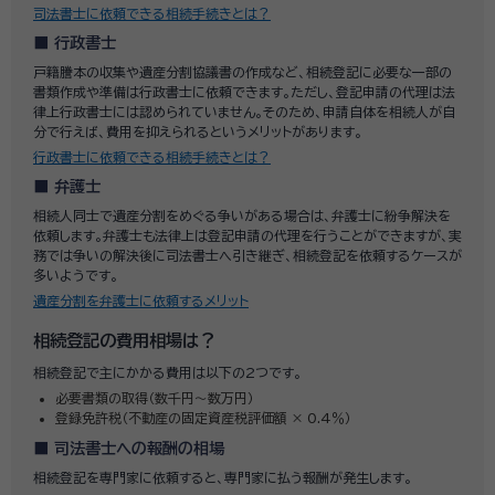
司法書士に依頼できる相続手続きとは？
行政書士
戸籍謄本の収集や遺産分割協議書の作成など、相続登記に必要な一部の
書類作成や準備は行政書士に依頼できます。ただし、登記申請の代理は法
律上行政書士には認められていません。そのため、申請自体を相続人が自
分で行えば、費用を抑えられるというメリットがあります。
行政書士に依頼できる相続手続きとは？
弁護士
相続人同士で遺産分割をめぐる争いがある場合は、弁護士に紛争解決を
依頼します。弁護士も法律上は登記申請の代理を行うことができますが、実
務では争いの解決後に司法書士へ引き継ぎ、相続登記を依頼するケースが
多いようです。
遺産分割を弁護士に依頼するメリット
相続登記の費用相場は？
相続登記で主にかかる費用は以下の2つです。
必要書類の取得（数千円～数万円）
登録免許税（不動産の固定資産税評価額 × 0.4％）
司法書士への報酬の相場
相続登記を専門家に依頼すると、専門家に払う報酬が発生します。