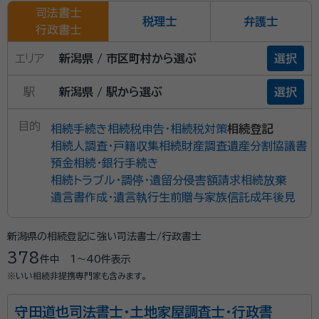
司法書士
税理士
弁護士
行政書士
エリア
新潟県 / 市区町村から選ぶ
選択
駅
新潟県 / 駅から選ぶ
選択
目的
相続手続き
相続税申告・相続税対策
相続登記
相続人調査・戸籍収集
相続財産調査
遺産分割協議書
預金相続・銀行手続き
相続トラブル・調停・遺留分侵害額請求
相続放棄
遺言書作成・遺言執行
生前贈与
家族信託
成年後見
新潟県の相続登記に強い司法書士/行政書士
378
件中
1〜40
件表示
※いい相続非提携専門家も含みます。
守田道也司法書士・土地家屋調査士・行政書