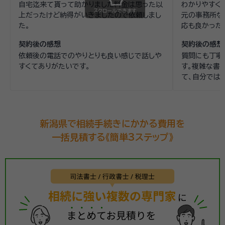
自宅迄来て貰って助かりました料金は思った以
わかりやすく
スクロールできます
上だったけど納得がいきましたので依頼しまし
元の事務所な
た。
応も良かった
契約後の感想
契約後の感想
依頼後の電話でのやりとりも良い感じで話しや
質問にも丁寧
すくてありがたいです。
す。複雑な書
て、自分では
談できて助か
い、書類の内
足感が見られ
新潟県で相続手続きにかかる費用を
一括見積する《簡単3ステップ》