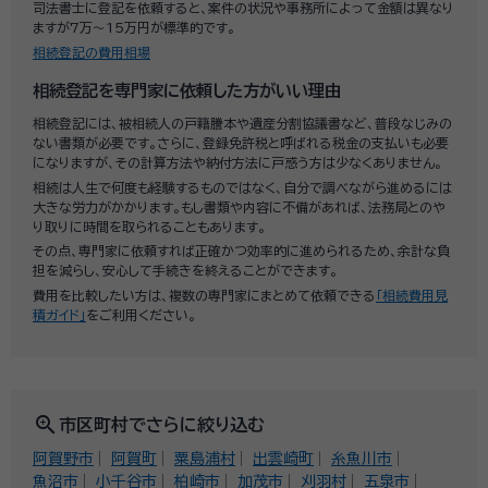
司法書士に登記を依頼すると、案件の状況や事務所によって金額は異なり
ますが7万～15万円が標準的です。
相続登記の費用相場
相続登記を専門家に依頼した方がいい理由
相続登記には、被相続人の戸籍謄本や遺産分割協議書など、普段なじみの
ない書類が必要です。さらに、登録免許税と呼ばれる税金の支払いも必要
になりますが、その計算方法や納付方法に戸惑う方は少なくありません。
相続は人生で何度も経験するものではなく、自分で調べながら進めるには
大きな労力がかかります。もし書類や内容に不備があれば、法務局とのや
り取りに時間を取られることもあります。
その点、専門家に依頼すれば正確かつ効率的に進められるため、余計な負
担を減らし、安心して手続きを終えることができます。
費用を比較したい方は、複数の専門家にまとめて依頼できる
「相続費用見
積ガイド」
をご利用ください。
zoom_in
市区町村でさらに絞り込む
阿賀野市
阿賀町
粟島浦村
出雲崎町
糸魚川市
魚沼市
小千谷市
柏崎市
加茂市
刈羽村
五泉市