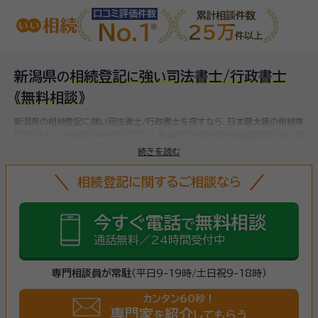
口コミ評価件数
累計相談件数
No.1
25万
件以上
新潟県
相続登記
強
司法書士/行政書士
の
に
い
《無料相談》
新潟県の相続登記に強い司法書士/行政書士を探すなら、日本最大級の相続専
門サイト【いい相続】にお任せください。
新潟県で対応可能な相続登記に強い司
法書士/行政書士をお探しいただけます。
相続登記の件数は全国で2020年
続きを読む
982,437件、2021年1,045,570件と増加傾向にあります。令和6年4月1
日から相続登記が義務化される制度が始まり、相続登記を怠ると過料が課さ
相続登記に関するご相談なら
れることになるため、まだ名義変更していない相続不動産がある方は、
早めに
相続登記をしましょう
。（
法務省 登記統計
より）
今すぐ電話
無料相談
で
通話無料／24時間受付中
専門相談員が常駐
（平日9-19時/土日祝9-18時）
カンタン60秒！
専門家
紹介
を
してもらう