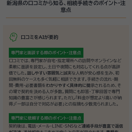
新潟県の口コミから知る、相続手続きのポイント・注
意点
口コミをAIが要約
専門家と面談する際の
ポイント・注意点
口コミでは、専門家が自宅・指定場所への訪問やオンラインなど
柔軟に面談を設定し、土日や夜間にも対応してくれる点が高評
価でした。
話しやすい雰囲気
と誠実な人柄が安心感を生み、初
回無料のケースも多く気軽に相談できます。手続きの流れ・期
間・費用・必要書類を
わかりやすく具体的に提示
されるため、そ
の場で契約を決める人が多数。質問にも即答・丁寧回答で専門
知識の豊富さが感じられます。ただし「料金が想定より高いが納
得」「一部は自分で対応が必要」との指摘も少数見られました。
専門家に依頼する際の
ポイント・注意点
契約後は、電話・メール・LINE・SNSなど
連絡手段が豊富で返信