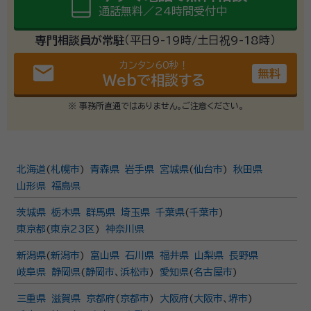
通話無料／24時間受付中
専門相談員が常駐
（平日9-19時/土日祝9-18時）
カンタン60秒！
email
無料
Webで相談する
※ 事務所直通ではありません。ご注意ください。
北海道
(
札幌市
)
青森県
岩手県
宮城県
(
仙台市
)
秋田県
山形県
福島県
茨城県
栃木県
群馬県
埼玉県
千葉県
(
千葉市
)
東京都
(
東京23区
)
神奈川県
新潟県
(
新潟市
)
富山県
石川県
福井県
山梨県
長野県
岐阜県
静岡県
(
静岡市
、
浜松市
)
愛知県
(
名古屋市
)
三重県
滋賀県
京都府
(
京都市
)
大阪府
(
大阪市
、
堺市
)