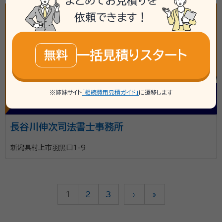
まとめてお見積りを
依頼できます！
一括見積りスタート
無料
※姉妹サイト
「相続費用見積ガイド」
に遷移します
長谷川伸次司法書士事務所
新潟県村上市羽黒口1-9
1
2
3
›
»