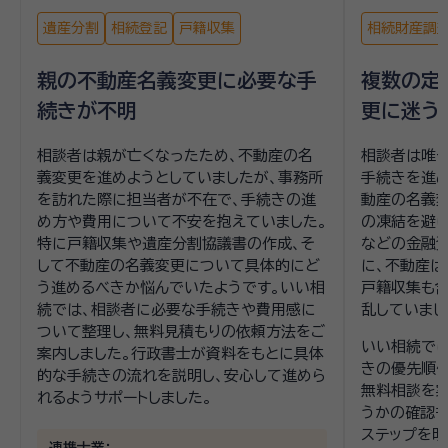
遺産分割
相続登記
戸籍収集
相続財産調
親の不動産名義変更に必要な手
複数の定
続きが不明
更に迷う
相談者は親が亡くなったため、不動産の名
相談者は唯
義変更を進めようとしていましたが、事務所
手続きを進
を訪れた際に担当者が不在で、手続きの進
動産の名義変
め方や費用について不安を抱えていました。
の凍結を避
特に戸籍収集や遺産分割協議書の作成、そ
などの金融
して不動産の名義変更について具体的にど
に、不動産は
う進めるべきか悩んでいたようです。いい相
戸籍収集も
続では、相談者に必要な手続きや費用感に
乱していまし
ついて整理し、無料見積もりの依頼方法をご
いい相続では
案内しました。行政書士が資料をもとに具体
きの優先順位
的な手続きの流れを説明し、安心して進めら
無料相談を
れるようサポートしました。
うかの確認
ステップを明