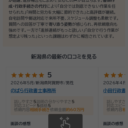
が迅速
、進捗報告もこまめで安心との声が目立ちます。
書類作
成・行政手続きの代行
により「自分では到底できない作業を任
せられた」「時間と労力を大幅に節約できた」と高評価が継続。
自宅訪問や郵送対応で来所不要、スケジュール調整も柔軟です。
質問への回答が丁寧で
寄り添う姿勢
が感じられ、再依頼意向も
強めです。一方で「進捗連絡がもっと欲しい」「自分で行う作業が
想定より残った」といった課題はわずかに報告されています。
新潟県の最新の口コミを見る
star
star
star
star
star
star
star
star
st
5
2026年5月
/
新潟県阿賀野市
/
男性
2026年4月
のばら行政書士事務所
小田行政書
話しやすさ
5
説明の分かりやすさ
5
話しやすさ
対応スピード
5
価格
5
対応スピー
依頼内容
相続手続き
依頼金額
約60万円
依頼内容
相
面談の感想
面談の感想