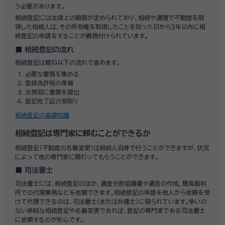
う必要があります。
相続登記には法律上の期限が定められており、相続や遺贈で不動産を取
得した相続人は、その所有権を取得したことを知った日から３年以内に相
続登記の申請をすることが義務付けられています。
相続登記の流れ
相続登記は概ね以下の流れで進めます。
必要な書類を集める
登録免許税の準備
法務局に書類を提出
登記完了証の受取り
相続登記の基礎知識
相続登記は専門家に頼むことができるか
相続登記（不動産の名義変更）は相続人自身で行うことができますが、状況
によって他の専門家に関わってもらうことができます。
司法書士
司法書士には、相続登記のほか、遺産分割協議書や遺言の作成、簡易裁判
所での代理業務などを依頼できます。相続登記の申請を他人から依頼を受
けて代理できるのは、司法書士（または弁護士）に限られています。争いの
ない単純な相続登記や名義変更であれば、登記の専門家である司法書士
に依頼するのが安心です。