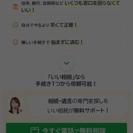
いくつも窓口を回らなくて
役所、銀行、法務局など
account_balance
いい！
schedule
早くて正確！
自分でやるより
sentiment_satisfied_alt
悩まずに済む！
難しい手続きで
keyboard_arrow_down
「いい相続」
なら
手続き1つから
依頼可能！
相続・遺言
の専門家探しを
いい相続が
無料サポート！
今すぐ電話
無料相談
で