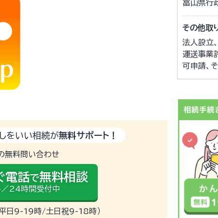
富山県行
その他取
法人設立
運送事業
可申請、
しをいい相続が
無料サポート！
の無料問い合わせ
ぐ電話
無料相談
で
／24時間受付中
（平日9-19時/土日祝9-18時）