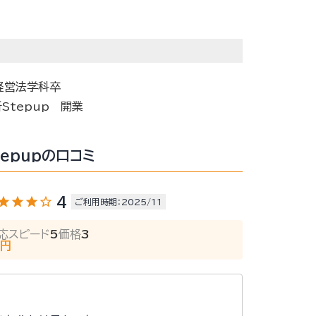
経営法学科卒
Stepup 開業
epupの口コミ
tar
star
star
star_outline
4
ご利用時期：2025/11
応スピード
5
価格
3
万円