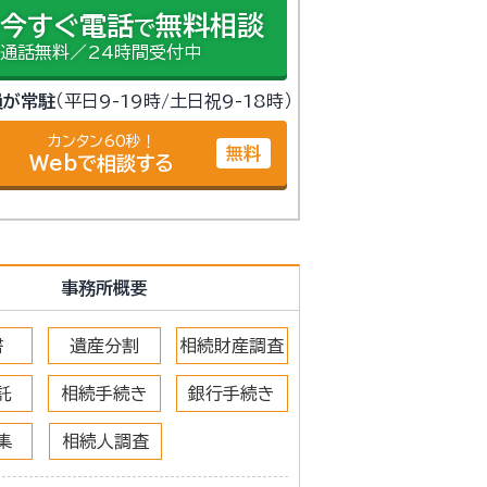
今すぐ電話
無料相談
で
通話無料／24時間受付中
員が常駐
（平日9-19時/土日祝9-18時）
カンタン60秒！
無料
Webで相談する
事務所概要
書
遺産分割
相続財産調査
託
相続手続き
銀行手続き
集
相続人調査