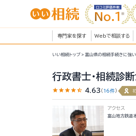
口コミ評価件数
No.1
専門家を探す
Webで相談する
いい相続
トップ
富山県の相続手続きに強い
行政書士・相続診断
star
star
star
star
star_half
4.63
（
16件
）
アクセス
富山地方鉄道