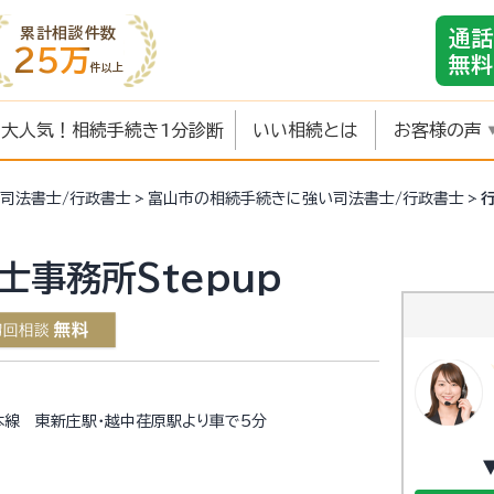
累計相談件数
通話
25万
無料
件以上
大人気！相続手続き1分診断
いい相続とは
お客様の声
司法書士/行政書士
富山市の相続手続きに強い司法書士/行政書士
士事務所Stepup
本線 東新庄駅・越中荏原駅より車で5分