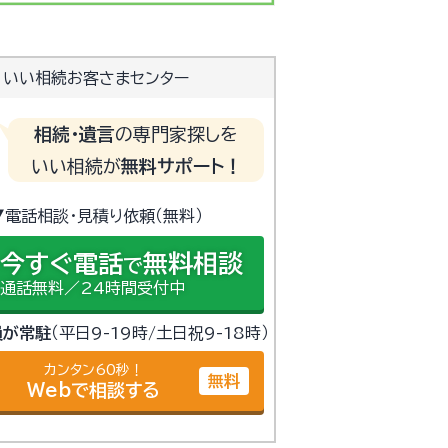
いい相続お客さまセンター
相続・遺言
の専門家探しを
いい相続が
無料サポート！
▼電話相談・見積り依頼（無料）
今すぐ電話
無料相談
で
通話無料／24時間受付中
員が常駐
（平日9-19時/土日祝9-18時）
カンタン60秒！
無料
Webで相談する