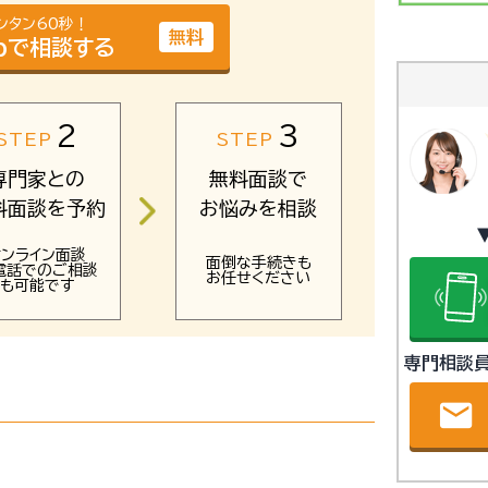
ンタン60秒！
無料
bで相談する
2
3
STEP
STEP
専門家との
無料面談で
料面談を予約
お悩みを相談
オンライン面談
面倒な手続きも
電話でのご相談
お任せください
も可能です
専門相談
email