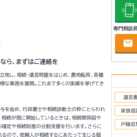
専門相談
email
なら、まずはご連絡を
に立地し、相続・遺言問題をはじめ、農地転用、各種
多様な業務を展開。これまで多くの実績を挙げてき
遺言
贈与を始め、行政書士や相続診断士の枠にとらわれ
家族信
、相続が既に開始しているときは、相続関係図や
戸籍収
の確定や相続財産の分割支援を行います。さらに
れるので、依頼人が相続するにあたって生じる個