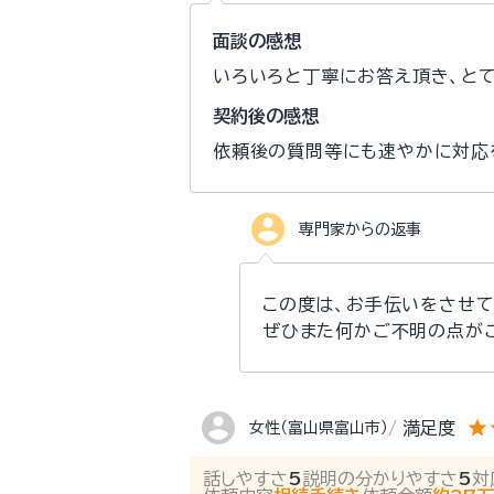
面談の感想
いろいろと丁寧にお答え頂き、とて
契約後の感想
依頼後の質問等にも速やかに対応
account_circle
専門家からの返事
この度は、お手伝いをさせて
ぜひまた何かご不明の点が
account_circle
star
s
満足度
女性（富山県富山市）
話しやすさ
5
説明の分かりやすさ
5
対