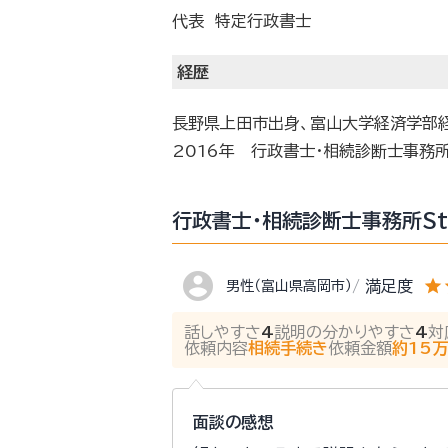
代表 特定行政書士
経歴
長野県上田市出身、富山大学経済学部
2016年 行政書士・相続診断士事務所
行政書士・相続診断士事務所St
account_circle
star
s
満足度
男性（富山県高岡市）
話しやすさ
4
説明の分かりやすさ
4
対
依頼内容
相続手続き
依頼金額
約15
面談の感想