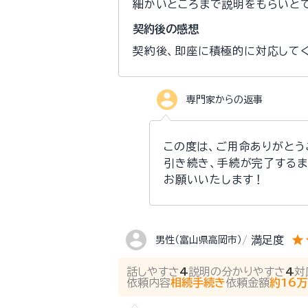
細かいところまで説明をもらいと
契約後の感想
契約後、即座に積極的に対応してく
account_circle
専門家からの返事
この度は、ご用命ありがとう
引き続き、手続が完了するま
お願いいたします！
account_circle
star
s
満足度
男性（富山県高岡市）
話しやすさ
4
説明の分かりやすさ
4
対
依頼内容
相続手続き
依頼金額
約16