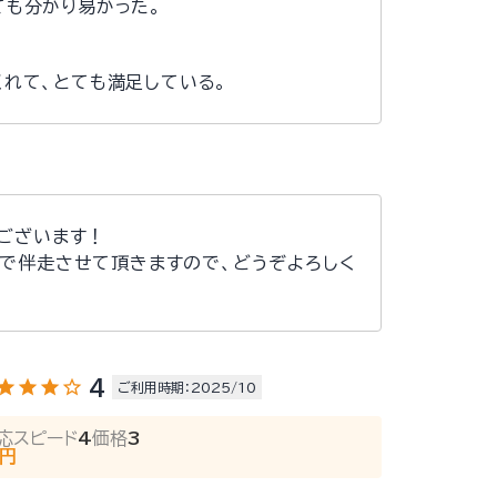
ても分かり易かった。
れて、とても満足している。
ございます！
で伴走させて頂きますので、どうぞよろしく
tar
star
star
star_outline
4
ご利用時期：2025/10
応スピード
4
価格
3
万円