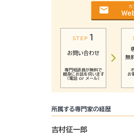
カ
email
We
1
STEP
お問い合わせ
無
専門相談員が無料で
親身にお話を伺います
お
（電話 or メール）
所属する専門家の経歴
吉村征一郎