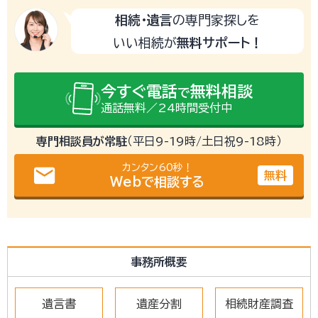
相続・遺言
の専門家探しを
いい相続が
無料サポート！
今すぐ電話
無料相談
で
通話無料／24時間受付中
専門相談員が常駐
（平日9-19時/土日祝9-18時）
カンタン60秒！
email
無料
Webで相談する
事務所概要
遺言書
遺産分割
相続財産調査