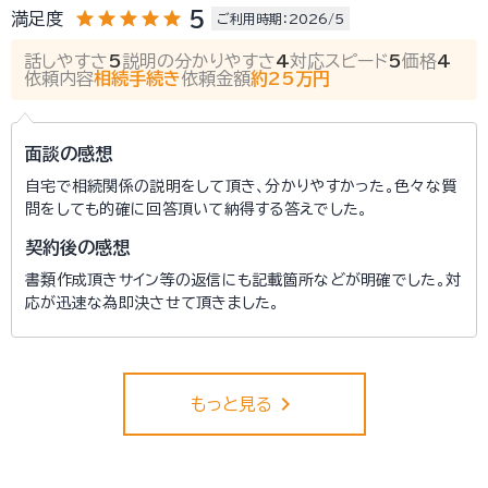
star
star
star
star
star
5
満足度
ご利用時期：2026/5
話しやすさ
5
説明の分かりやすさ
4
対応スピード
5
価格
4
依頼内容
相続手続き
依頼金額
約25万円
面談の感想
自宅で相続関係の説明をして頂き、分かりやすかった。色々な質
問をしても的確に回答頂いて納得する答えでした。
契約後の感想
書類作成頂きサイン等の返信にも記載箇所などが明確でした。対
応が迅速な為即決させて頂きました。
keyboard_arrow_right
もっと見る