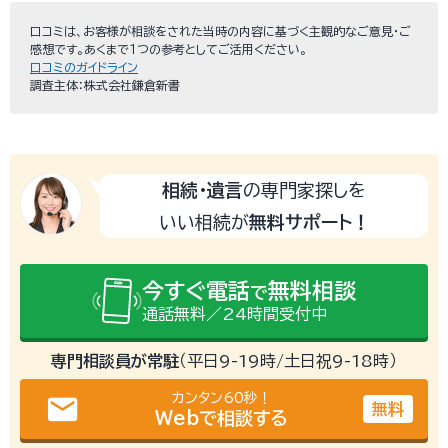
口コミは、お客様が相談をされた当時の内容に基づく主観的なご意見・ご
感想です。あくまで１つの参考としてご活用ください。
口コミのガイドライン
調査主体：株式会社鎌倉新書
相続・遺言
の専門家探しを
いい相続が
無料サポート！
今すぐ電話
無料相談
で
通話無料／24時間受付中
専門相談員が常駐
（平日9-19時/土日祝9-18時）
カンタン60秒！
email
無料
Webで相談する