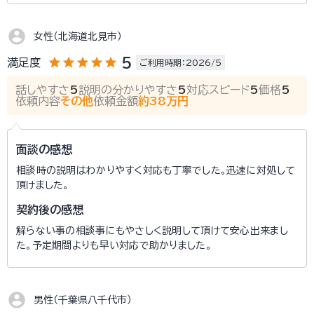
account_circle
女性（北海道北見市）
star
star
star
star
star
5
満足度
ご利用時期：2026/5
話しやすさ
5
説明の分かりやすさ
5
対応スピード
5
価格
5
依頼内容
その他
依頼金額
約38万円
面談の感想
相談時の説明はわかりやすく対応も丁寧でした。迅速に対処して
頂けました。
契約後の感想
解らない事の相談事にもやさしく説明して頂けて安心出来まし
た。予定期間よりも早い対応で助かりました。
account_circle
男性（千葉県八千代市）