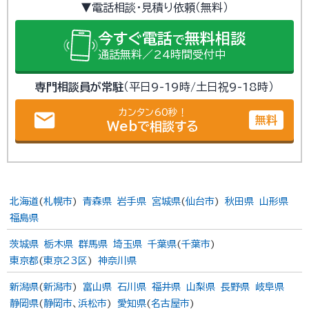
▼電話相談・見積り依頼（無料）
今すぐ電話
無料相談
で
通話無料／24時間受付中
専門相談員が常駐
（平日9-19時/土日祝9-18時）
カンタン60秒！
email
無料
Webで相談する
北海道
(
札幌市
)
青森県
岩手県
宮城県
(
仙台市
)
秋田県
山形県
福島県
茨城県
栃木県
群馬県
埼玉県
千葉県
(
千葉市
)
東京都
(
東京23区
)
神奈川県
新潟県
(
新潟市
)
富山県
石川県
福井県
山梨県
長野県
岐阜県
静岡県
(
静岡市
、
浜松市
)
愛知県
(
名古屋市
)