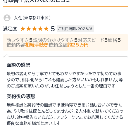
行政書士法人ひなたの口コミ
account_circle
女性（東京都江東区）
star
star
star
star
star
5
満足度
ご利用時期：2026/6
話しやすさ
5
説明の分かりやすさ
5
対応スピード
5
価格
5
依頼内容
相続手続き
依頼金額
約25万円
面談の感想
最初の説明から丁寧でとてもわかりやすかったです初めての事
なので、相手側から｢これも確認した方がいいかもしれません｣等
のご提案を頂いたのが、お任せしようとした一番の理由です
契約後の感想
無料相談と契約時の面談でほぼ納得できるお話し合いができた
為、やり取りはほとんどしてませんが、2人体制で動いてくださっ
たり、途中報告もいただき、アフターケアまでお約束してくださる
優良な事務所様だと思います