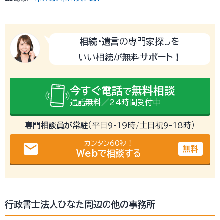
相続・遺言
の専門家探しを
いい相続が
無料サポート！
今すぐ電話
無料相談
で
通話無料／24時間受付中
専門相談員が常駐
（平日9-19時/土日祝9-18時）
カンタン60秒！
email
無料
Webで相談する
行政書士法人ひなた周辺の他の事務所