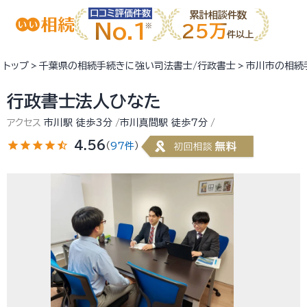
口コミ評価件数
累計相談件数
No.1
25万
件以上
トップ
千葉県の相続手続きに強い司法書士/行政書士
市川市の相続
行政書士法人ひなた
アクセス
市川駅 徒歩3分
市川真間駅 徒歩7分
star
star
star
star
star_half
4.56
（
97件
）