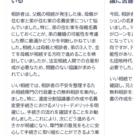
いる
議に苦慮
相談者は、父親の相続が発生した後、母親が
今回、相談者
住む家と弟が住む家の名義変更について悩
ションの名
んでいました。特に、弟の住む家を母親名義
いました。マ
にしておくことが、弟の離婚の可能性を考慮
がローンを返
した際に最適かどうかを判断しかねていま
になっていま
した。相続人は母親と相談者、弟の3人で、全
向ですが、
てを母親が相続する方向で進めることを検
能性があり、
討していましたが、法定相続人間での合意形
も団地時代と
成が必要なため、問題のない協議が求めら
必要でした。
れていました。
いい相続で
いい相続では、相談者の不安を整理するた
確認し、兄と
め相続専門の行政書士の無料相談を案内し
無料相談を
ました。特に、遺産分割協議書の作成や名義
書の作成を依
変更手続きにおけるメリット・デメリットを明
確にし、手続きの流れを確認することをお勧
めしました。これにより、次にどう進めるべ
きかが明確になり、専門家の意見をもとに安
心して手続きに取り組むことができるよう案