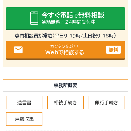
今すぐ電話
無料相談
で
通話無料／24時間受付中
専門相談員が常駐
（平日9-19時/土日祝9-18時）
カンタン60秒！
email
無料
Webで相談する
事務所概要
遺言書
相続手続き
銀行手続き
戸籍収集