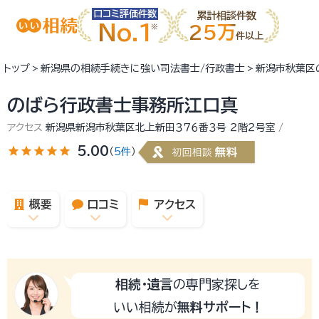
口コミ評価件数
累計相談件数
No.1
25万
件以上
トップ
新潟県の相続手続きに強い司法書士/行政書士
新潟市秋葉区
のばら行政書士事務所江口真
アクセス
新潟県新潟市秋葉区北上新田３７６番３号 ２階２号室
star
star
star
star
star
5.00
（
5件
）
概要
口コミ
アクセス
相続・遺言
の専門家探しを
いい相続が
無料サポート！