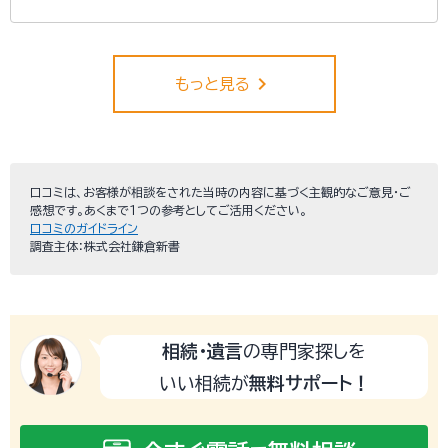
keyboard_arrow_right
もっと見る
口コミは、お客様が相談をされた当時の内容に基づく主観的なご意見・ご
感想です。あくまで１つの参考としてご活用ください。
口コミのガイドライン
調査主体：株式会社鎌倉新書
相続・遺言
の専門家探しを
いい相続が
無料サポート！