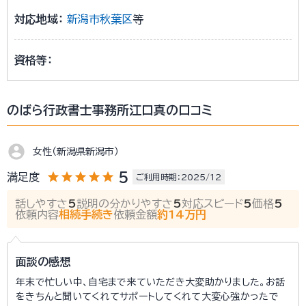
対応地域：
新潟市秋葉区
資格等：
のばら行政書士事務所江口真の口コミ
account_circle
女性（新潟県新潟市）
star
star
star
star
star
5
満足度
ご利用時期：2025/12
話しやすさ
5
説明の分かりやすさ
5
対応スピード
5
価格
5
依頼内容
相続手続き
依頼金額
約14万円
面談の感想
年末で忙しい中、自宅まで来ていただき大変助かりました。お話
をきちんと聞いてくれてサポートしてくれて大変心強かったで