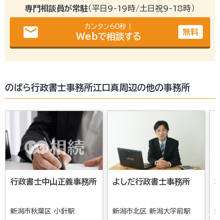
専門相談員が常駐
（平日9-19時/土日祝9-18時）
カンタン60秒！
email
無料
Webで相談する
のばら行政書士事務所江口真周辺の他の事務所
行政書士中山正義事務所
よしだ行政書士事務所
新潟市秋葉区 小針駅
新潟市北区 新潟大学前駅