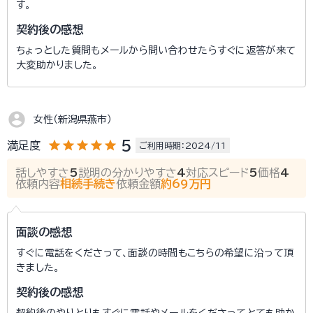
す。
契約後の感想
ちょっとした質問もメールから問い合わせたらすぐに返答が来て
大変助かりました。
account_circle
女性（新潟県燕市）
star
star
star
star
star
5
満足度
ご利用時期：2024/11
話しやすさ
5
説明の分かりやすさ
4
対応スピード
5
価格
4
依頼内容
相続手続き
依頼金額
約69万円
面談の感想
すぐに電話をくださって、面談の時間もこちらの希望に沿って頂
きました。
契約後の感想