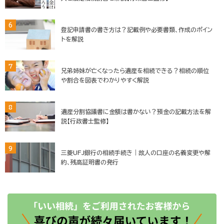
6
登記申請書の書き方は？記載例や必要書類、作成のポイン
トを解説
7
兄弟姉妹が亡くなったら遺産を相続できる？相続の順位
や割合を図表でわかりやすく解説
8
遺産分割協議書に金額は書かない？預金の記載方法を解
説【行政書士監修】
9
三菱UFJ銀行の相続手続き｜故人の口座の名義変更や解
約、残高証明書の発行