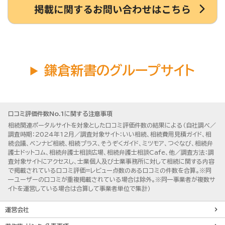
鎌倉新書のグループサイト
口コミ評価件数No.1に関する注意事項
相続関連ポータルサイトを対象とした口コミ評価件数の結果による（自社調べ／
調査時期：2024年12月／調査対象サイト：いい相続、相続費用見積ガイド、相
続会議、ベンナビ相続、相続プラス、そうぞくガイド、ミツモア、つぐなび、相続弁
護士ドットコム、相続弁護士相談広場、相続弁護士相談Cafe、他／調査方法：調
査対象サイトにアクセスし、士業個人及び士業事務所に対して相続に関する内容
で掲載されている口コミ評価=レビュー点数のある口コミの件数を合算。※同
一ユーザーの口コミが重複掲載されている場合は除外。※同一事業者が複数サ
イトを運営している場合は合算して事業者単位で集計）
運営会社