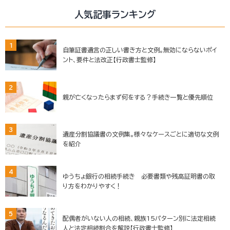
人気記事ランキング
1
自筆証書遺言の正しい書き方と文例。無効にならないポイ
ント、要件と法改正【行政書士監修】
2
親が亡くなったらまず何をする？手続き一覧と優先順位
3
遺産分割協議書の文例集。様々なケースごとに適切な文例
を紹介
4
ゆうちょ銀行の相続手続き 必要書類や残高証明書の取
り方をわかりやすく！
5
配偶者がいない人の相続、親族15パターン別に法定相続
人と法定相続割合を解説【行政書士監修】