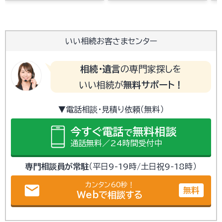
いい相続お客さまセンター
相続・遺言
の専門家探しを
いい相続が
無料サポート！
▼電話相談・見積り依頼（無料）
今すぐ電話
無料相談
で
通話無料／24時間受付中
専門相談員が常駐
（平日9-19時/土日祝9-18時）
カンタン60秒！
email
無料
Webで相談する