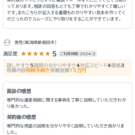
契約後のやりとりもすぐに電話やメールをくださってとても助か
っております。相談の回答もとても丁寧でわかりやすくて嬉しい
です。またこちらが記入する書類もわかりやすい見本を作ってく
ださったのでスムーズにやり取りをすることができています。
account_circle
男性（新潟県新発田市）
star
star
star
star
star
5
満足度
ご利用時期：2024/2
話しやすさ
5
説明の分かりやすさ
4
対応スピード
4
価格
3
依頼内容
相続手続き
依頼金額
15万円
面談の感想
専門的な遺産相続に関する事柄を丁寧に説明していただきわか
り易かった。
契約後の感想
専門的な用語の説明を分かりやすく説明していただき助かりま
した。