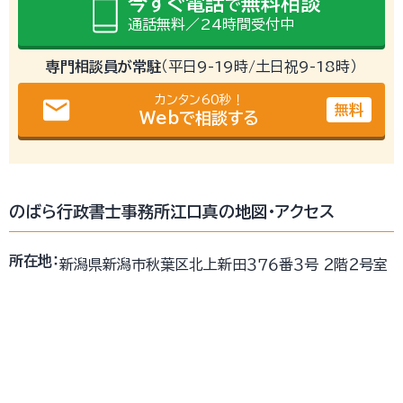
今すぐ電話
無料相談
で
通話無料／24時間受付中
専門相談員が常駐
（平日9-19時/土日祝9-18時）
カンタン60秒！
email
無料
Webで相談する
のばら行政書士事務所江口真の地図・アクセス
所在地：
新潟県新潟市秋葉区北上新田３７６番３号 ２階２号室