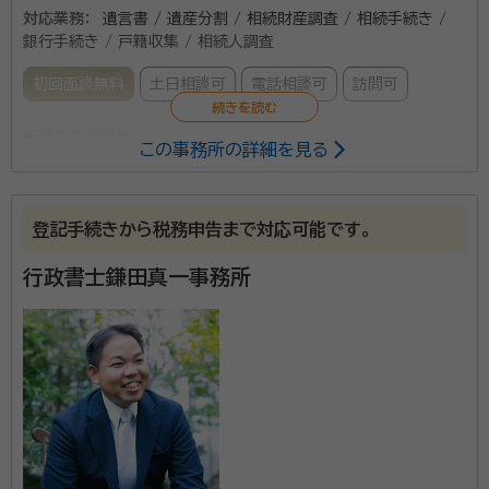
対応業務：
遺言書 / 遺産分割 / 相続財産調査 / 相続手続き /
銀行手続き / 戸籍収集 / 相続人調査
初回面談無料
土日相談可
電話相談可
訪問可
所属する専門家：
この事務所の詳細を見る
尾田政勝
行政書士
資格等：
行政書士
登記手続きから税務申告まで対応可能です。
行政書士鎌田真一事務所