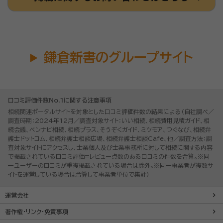
鎌倉新書のグループサイト
口コミ評価件数No.1に関する注意事項
相続関連ポータルサイトを対象とした口コミ評価件数の結果による（自社調べ／
調査時期：2024年12月／調査対象サイト：いい相続、相続費用見積ガイド、相
続会議、ベンナビ相続、相続プラス、そうぞくガイド、ミツモア、つぐなび、相続弁
護士ドットコム、相続弁護士相談広場、相続弁護士相談Cafe、他／調査方法：調
査対象サイトにアクセスし、士業個人及び士業事務所に対して相続に関する内容
で掲載されている口コミ評価=レビュー点数のある口コミの件数を合算。※同
一ユーザーの口コミが重複掲載されている場合は除外。※同一事業者が複数サ
イトを運営している場合は合算して事業者単位で集計）
運営会社
著作権・リンク・免責事項