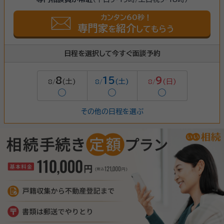
カンタン60秒！
専門家
紹介
を
してもらう
日程を選択して今すぐ面談予約
8
15
9
(土)
(土)
(日)
8/
8/
8/
◯
◯
◯
その他の日程を選ぶ