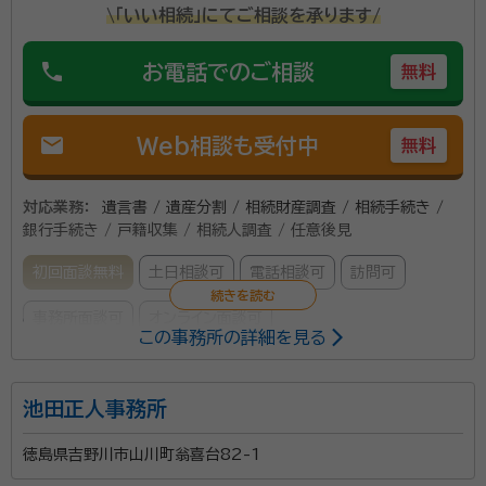
\「いい相続」にてご相談を承ります/
ます。 相続登記手続きの手順については、簡単にご説
明させていただきます。 相続税の申告が必要な方は、
phone
お電話でのご相談
無料
税理士をご紹介させていただきます。 土地建物の手続
きについても、土地家屋調査士として当職が対応可能で
す。 何か困りごとがありましたら、ご連絡いただければ
mail
Web相談も受付中
無料
対応させていただきます。
対応業務：
遺言書 / 遺産分割 / 相続財産調査 / 相続手続き /
銀行手続き / 戸籍収集 / 相続人調査 / 任意後見
初回面談無料
土日相談可
電話相談可
訪問可
事務所面談可
オンライン面談可
この事務所の詳細を見る
所属する専門家：
池田正人事務所
小笠原 哲二（おがさわら てつじ）
司法書士、土地家屋調査士、行
政書士、宅地建物取引士、ファイナンシャルプランナー
徳島県吉野川市山川町翁喜台82-1
事務所口コミ（抜粋）：