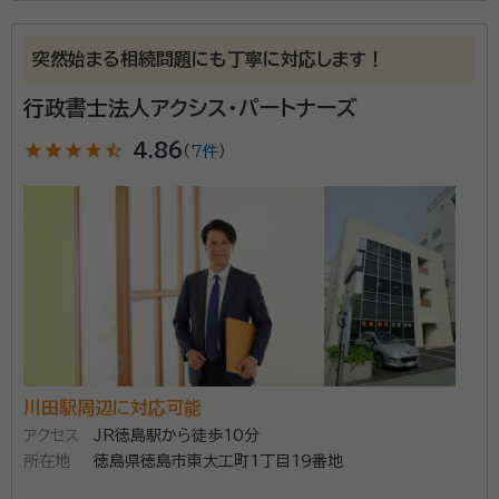
所属する専門家：
鎌田 真一（かまだ しんいち）
土地家屋調査士・行政書士・宅建士
突然始まる相続問題にも丁寧に対応します！
経歴：
徳島県立川島高等学校を卒業。 派遣社員を経験後、行政書士試験
に挑戦開始(２７歳)。 ３４歳のときに、自分をリセットするために京都に引
行政書士法人アクシス・パートナーズ
越(３年間の期間限定)。 京都での生活１年目に、土地家屋調査士試験に合
格。 ３７歳のときに、地元徳島で土地家屋調査士事務所を開業。 紆余曲折
star
star
star
star
star_half
4.86
（
7件
）
はじめまして。行政書士・土地家屋調査士の業務を行っ
を経て、４０歳のときに念願の行政書士試験に合格、行政書士事務所を開
業。 京都に住んだ３年間で、改めて徳島に愛着があることを実感しまし
ています、鎌田と申します。事務所は、徳島県吉野川市
た。 徳島県を阿波踊り以外でも、もっと多くの人に認知して欲しいと思っ
にありますが、依頼があれば、県外案件も対応可能で
ております。 徳島在住でも、やりたいことは沢山あります。 地元徳島から
日本をよくしたい、自分の思いを形にしたい起業家の身近な応援団とし
す。 私の修行時代、代表者が、税理士・司法書士・行政書
て、一緒に考え、行動を共にしましょう。
士・社会保険労務士・土地家屋調査士を兼務する事務所
資格等：
土地家屋調査士・行政書士・宅建士
で勤務しておりました。 その際に、不動産に関する手続
所属団体：
徳島県行政書士会
き全般、税金のについて基本的な事項について、事例を
通してさまざま様々な経験と知識を学ばせていただき
ました。 その経験が、現在に、生かされていると個人的
川田駅周辺に対応可能
には考えております。 相続は、依頼内容ごとにさまざま
アクセス
JR徳島駅から徒歩10分
様々なケースがありますが、相談者と一緒に考え、他の
所在地
徳島県徳島市東大工町1丁目19番地
専門家に協力をいただきながら、課題解決を行っており