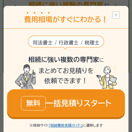
費
用
相
場
がすぐにわかる！
司法書士 / 行政書士 / 税理士
相続に強い複数の専門家
に
まとめてお見積りを
依頼できます！
【相続手続き】の相談事例
掲載している相談事例は、「いい相続」で過去にお受けした
一括見積りスタート
無料
ご相談内容をもとに、個人が特定されないよう匿名化・一
部編集したうえで要約したものです。実際に必要な手続き
※姉妹サイト
「相続費用見積ガイド」
に遷移します
や相談先は、お客様の状況により異なるため、詳しくは専