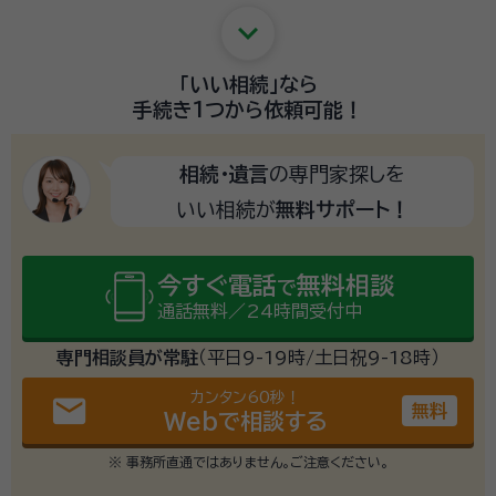
keyboard_arrow_down
「いい相続」
なら
手続き1つから
依頼可能！
相続・遺言
の専門家探しを
いい相続が
無料サポート！
今すぐ電話
無料相談
で
通話無料／24時間受付中
専門相談員が常駐
（平日9-19時/土日祝9-18時）
カンタン60秒！
email
無料
Webで相談する
※ 事務所直通ではありません。ご注意ください。