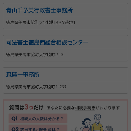
笠原が代表を務める司法書士法人小笠原合同事務所
青山千予美行政書士事務所
（2007年に創業、2011年に法人化し 司法書士5名、
土地家屋調査士2名が所属）と連携し、 相談者様のお悩
徳島県美馬市脇町大字脇町３３７番地１
みに寄り添います。 相続のトラブルを抱える人や、生前
贈与・相続や遺言のことでお困りの方が専門家に相談し
司法書士徳島西総合相談センター
やすいよう、初回の相談は無料です。60分から90分ほ
ど時間をかけてじっくり安心して話ができます。 ぜひお
徳島県美馬市脇町大字脇町2-3
気軽にご相談ください。 （本店）兵庫県神戸市中央区脇
浜町３丁目７番１５号
森廣一事務所
徳島県美馬市脇町大字脇町1-28