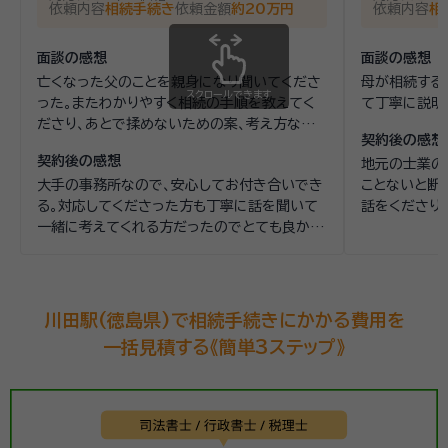
依頼内容
相続手続き
依頼金額
約20万円
依頼内容
相
面談の感想
面談の感想
亡くなった父のことを親身になり聞いてくださ
母が相続する
スクロールできます
った。またわかりやすく相続の手順を教えてく
て丁寧に説明
ださり、あとで揉めないための案、考え方など
契約後の感想
を一緒に考えてくださり、とても為になった。
契約後の感想
地元の士業の
大手の事務所なので、安心してお付き合いでき
ことないと断
る。対応してくださった方も丁寧に話を聞いて
話をくださり
一緒に考えてくれる方だったのでとても良かっ
安心してお任
た。
川田駅(徳島県)で相続手続きにかかる費用を
一括見積する《簡単3ステップ》