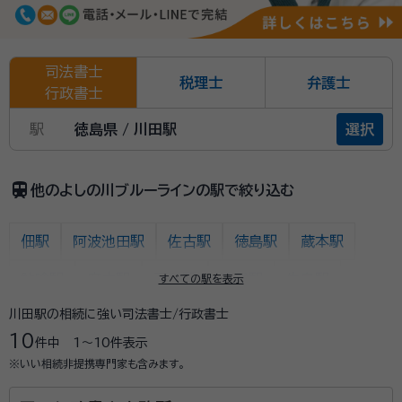
司法書士
税理士
弁護士
行政書士
駅
徳島県 / 川田駅
選択
train
他のよしの川ブルーラインの駅で絞り込む
佃駅
阿波池田駅
佐古駅
徳島駅
蔵本駅
鮎喰駅
府中駅
石井駅
下浦駅
牛島駅
すべての駅を表示
川田駅の相続に強い司法書士/行政書士
麻植塚駅
鴨島駅
西麻植駅
阿波川島駅
学駅
10
件中
1〜10
件表示
山瀬駅
阿波山川駅
川田駅
穴吹駅
小島駅
※いい相続非提携専門家も含みます。
貞光駅
阿波半田駅
江口駅
三加茂駅