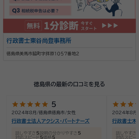
行政書士東谷尚登事務所
徳島県美馬市脇町字拝原１０５７番地２
徳島県の最新の口コミを見る
star
star
star
star
star
star
star
star
st
5
2024年8月
/
徳島県徳島市
/
女性
2024年8月
行政書士法人アクシス・パートナーズ
行政書士木
話しやすさ
5
説明の分かりやすさ
5
話しやすさ
対応スピード
5
価格
5
対応スピー