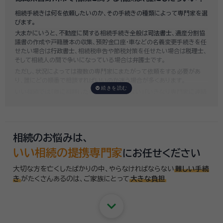
常に高額になります。
相続手続きは何を依頼したいのか、その手続きの種類によって専門家を選
いい相続では、
お客様ごとに必要な相続手続きを明らかにし、無料で見積
びます。
もり
をお出ししております。予算に合わせてご自身で対応できないものの
大まかにいうと、不動産に関する相続手続き全般は
司法書士
、遺産分割協
み依頼することも可能ですので、まずはお気軽にご相談ください。
議書の作成や戸籍謄本の収集、預貯金口座・車などの名義変更手続きを任
せたい場合は
行政書士
、相続税申告や節税対策を任せたい場合は
税理士
、
そして相続人の間で争いになっている場合は
弁護士
です。
ただし、状況によっては複数の専門家にまたがって依頼をする必要があ
り、誰にどの順番で相談すればいいのか迷う場合が多くあります。
いい相続では「誰に相談したらいいかわからない」「いきなり専門家に連絡
するのはちょっと…」という方のために、専門相談員がお客様のご状況を
お伺いした上で、
適切な相談先を無料でご案内
しております。お気軽にご
相談ください。
相続のお悩みは、
いい相続の提携専門家
にお任せください
大切な方を亡くしたばかりの中、やらなければならない
難しい手続
き
がたくさんあるのは、
ご家族にとって
大きな負担
keyboard_arrow_down