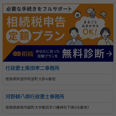
account_circle
満足度 5.0
ご利用時期：2024/8
面談の感想
亡くなった父のことを親身になり聞いてくださった。またわかりやすく相
続の手順を教えてくださり、あとで揉めないための案、考え方などを一緒
に考えてくださり、とても為になった。
契約後の感想
大手の事務所なので、安心してお付き合いできる。対応してくださった方
も丁寧に話を聞いて一緒に考えてくれる方だったのでとても良かった。
行政書士法人アクシスパートナーズは相続や遺言専門の
行政書士黒田孝二事務所
プロフェッショナル集団です。相続や遺言に悩む方々に
寄り添いながら対応しています。 代表の小笠原哲二は、
徳島県阿波市阿波町大原４番地
司法書士、土地家屋調査士、行政書士、宅地建物取引
士、ファイナンシャルプランナーなど、法律や不動産、金
所属団体：
徳島県行政書士会
河野耕八郎行政書士事務所
銭の専門家としての資格を多数取得。豊富な知識とこれ
までの実績で、遺言や相続における手続きやトラブルに
徳島県美馬市脇町大字猪尻字八幡神社下南９８番地１
も親身になって相談に応じてきました。 また、 同じく小