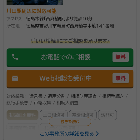
川田駅周辺に対応可能
アクセス
徳島本線「西麻植駅」より徒歩10分
所在地
徳島県吉野川市鴨島町西麻植字中筋１４１番地
\「いい相続」にてご相談を承ります/
phone
お電話でのご相談
無料
mail
Web相談も受付中
無料
対応業務：
遺言書 / 遺産分割 / 相続財産調査 / 相続手続き /
銀行手続き / 戸籍収集 / 相続人調査
初回面談無料
土日相談可
電話相談可
訪問可
事務所面談可
オンライン面談可
この事務所の詳細を見る