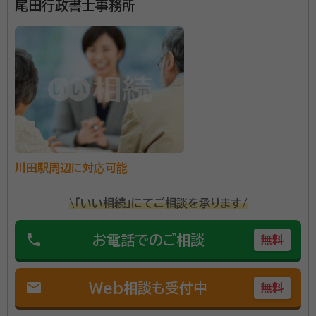
尾田行政書士事務所
阿波加茂駅
辻駅
川田駅周辺に対応可能
\「いい相続」にてご相談を承ります/
phone
お電話でのご相談
無料
mail
Web相談も受付中
無料