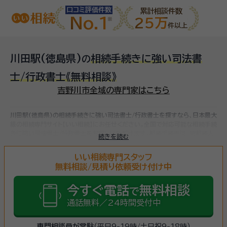
口コミ評価件数
累計相談件数
No.1
25万
件以上
川田駅(徳島県)
相続手続きに強い司法書
の
士/行政書士
《無料相談》
吉野川市全域の専門家はこちら
川田駅(徳島県)の相続手続きに強い司法書士/行政書士を探すなら、日本最大
級の相続専門サイト【いい相続】にお任せください。
全国で対応可能な相続手続
きに強い司法書士/行政書士をお探しいただけます。
相続手続きは、被相続人
続きを読む
（故人）の財産を引き継ぐために必要な手続きです。相続人・相続財産の確認、
遺言書の確認、遺産分割協議、相続財産の名義変更、相続税の申告・納税（相続
いい相続専門スタッフ
財産が基礎控除額を超えていた場合）など多岐に渡るため、相続手続きに強い
無料相談/見積り依頼受け付け中
専門家に
まずは相談
しましょう。
今すぐ電話
無料相談
で
通話無料／24時間受付中
専門相談員が常駐
（平日9-19時/土日祝9-18時）