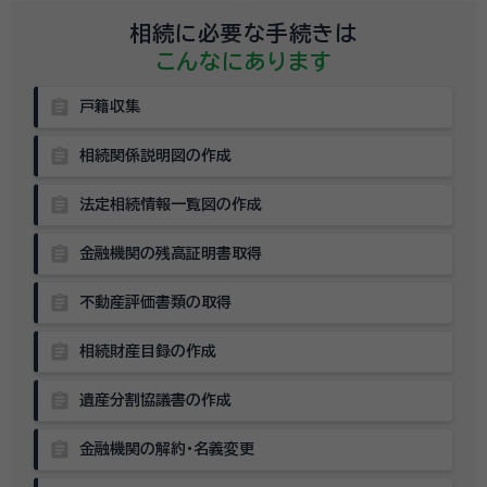
相続に必要な手続きは
こんなにあります
assignment
戸籍収集
assignment
相続関係説明図の作成
assignment
法定相続情報一覧図の作成
assignment
金融機関の残高証明書取得
assignment
不動産評価書類の取得
assignment
相続財産目録の作成
assignment
遺産分割協議書の作成
assignment
金融機関の解約・名義変更