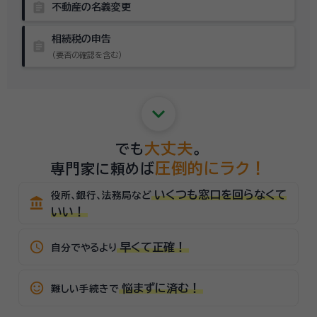
assignment
不動産の名義変更
相続税の申告
assignment
（要否の確認を含む）
keyboard_arrow_down
大丈夫
でも
。
圧倒的にラク！
専門家に頼めば
いくつも窓口を回らなくて
役所、銀行、法務局など
account_balance
いい！
schedule
早くて正確！
自分でやるより
sentiment_satisfied_alt
悩まずに済む！
難しい手続きで