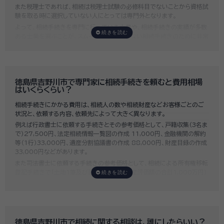
また税理士であれば、相続は税理士試験の必修科目でないことから資格試
験を取る時に選択していない人にとっては専門外となります。
よって、相続手続きを専門に行っている士業や、相続手続きの実績が多数
ある士業を選ぶことが、スムーズで間違いのない相続手続きのために非常
に重要になります。
いい相続では、相続手続きに強い経験豊富な行政書士・税理士と多数提携
しており、
お客様のご要望にそった専門家選びを無料でサポート
していま
す。専門家選びでお困りの方は、お気軽にご相談ください。
徳島県吉野川市で専門家に相続手続きを頼むと費用相場
はいくらくらい？
相続手続きにかかる費用は、相続人の数や相続財産などお客様ごとのご
状況と、依頼する内容、依頼先によって大きく異なります。
例えば行政書士に依頼する手続きとその参考価格として、戸籍収集（3名ま
で）27,500円、法定相続情報一覧図の作成 11,000円、金融機関の解約
等（1行）33,000円、遺産分割協議書の作成 88,000円、財産目録の作成
33,000円などがあります。
また司法書士に依頼する手続きの参考価格として、相続による所有権移転
登記手続きで「土地1筆及び建物1棟（固定資産評価額の合計1,000万円）
法定相続人3名のうち1名が単独相続した場合」の費用相場の目安は6万円
～8万円程です。
既に揉めてしまっている場合は弁護士しか対応ができませんが、その場合
は着手金だけで約20万円～30万円、そのほか出張費や成果報酬を合わ
せると100万円近くかそれ以上費用がかかってしまう場合もあるなど、非
徳島県吉野川市で相続に関する相談は、誰にしたらいい？