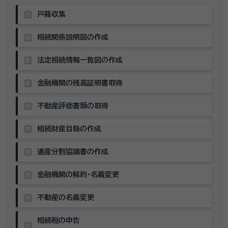
assignment
戸籍収集
assignment
相続関係説明図の作成
assignment
法定相続情報一覧図の作成
assignment
金融機関の残高証明書取得
assignment
不動産評価書類の取得
assignment
相続財産目録の作成
assignment
遺産分割協議書の作成
assignment
金融機関の解約・名義変更
assignment
不動産の名義変更
相続税の申告
assignment