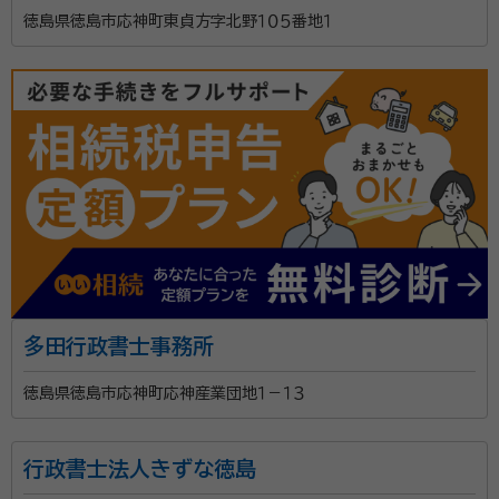
経歴：
徳島県出身。天理大学体育学部卒業。高校教員、ALSOKを経て
徳島県徳島市応神町東貞方字北野１０５番地１
2010年4月に開業。 柔道四段、2003WORLDMASTERS3位 柔術
2000全日本優勝
事務所口コミ（抜粋）：
account_circle
満足度 5.0
ご利用時期：2024/4
面談の感想
自宅でなく雨のなかお世話になりました有り難かったです
契約後の感想
いろいろわからないことばっかりでした焦るき持ちが早くしなければと
思ってしまいました。
徳島で相続手続を中心に対応しております。初回相談無
料、土日祝・遅い時間でも事前予約にて対応致します。
多田行政書士事務所
他士業とも連携しておりますのでお困りであればご気軽
にご相談下さい。
徳島県徳島市応神町応神産業団地１－１３
資格等：
行政書士
行政書士法人きずな徳島
所属団体：
徳島県行政書士会