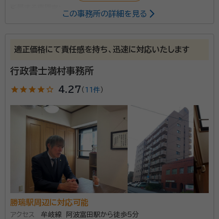
所属する専門家：
この事務所の詳細を見る
山田和弘（ヤマダ カズヒロ）
行政書士
適正価格にて責任感を持ち、迅速に対応いたします
当事務所は、遺産分割や相続手続きをはじめ、幅広い分
野の業務を行っております。 徳島県庁に37年間勤務し
行政書士満村事務所
た経験を活かし、お客様に寄り添った対応をしておりま
star
star
star
star
star_outline
4.27
（
11件
）
す。 ご相談の受付は平日午前10時から午後6時までで
すが、前もってご連絡いただければ、19時以降や土日の
資格等：
行政書士
相談もできます。 初回相談も無料ですのでお気軽にご
所属団体：
徳島県行政書士会
相談ください。
勝瑞駅周辺に対応可能
アクセス
牟岐線 阿波富田駅から徒歩5分