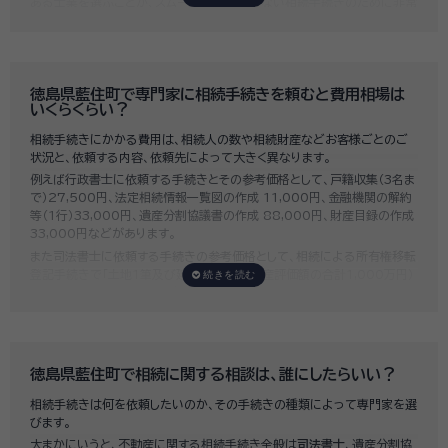
ある士業を選ぶことが、スムーズで間違いのない相続手続きのために非常
に重要になります。
いい相続では、相続手続きに強い経験豊富な行政書士・税理士と多数提携
しており、
お客様のご要望にそった専門家選びを無料でサポート
していま
す。専門家選びでお困りの方は、お気軽にご相談ください。
徳島県藍住町で専門家に相続手続きを頼むと費用相場は
いくらくらい？
相続手続きにかかる費用は、相続人の数や相続財産などお客様ごとのご
状況と、依頼する内容、依頼先によって大きく異なります。
例えば行政書士に依頼する手続きとその参考価格として、戸籍収集（3名ま
で）27,500円、法定相続情報一覧図の作成 11,000円、金融機関の解約
等（1行）33,000円、遺産分割協議書の作成 88,000円、財産目録の作成
33,000円などがあります。
また司法書士に依頼する手続きの参考価格として、相続による所有権移転
登記手続きで「土地1筆及び建物1棟（固定資産評価額の合計1,000万円）
法定相続人3名のうち1名が単独相続した場合」の費用相場の目安は6万円
～8万円程です。
既に揉めてしまっている場合は弁護士しか対応ができませんが、その場合
は着手金だけで約20万円～30万円、そのほか出張費や成果報酬を合わ
せると100万円近くかそれ以上費用がかかってしまう場合もあるなど、非
徳島県藍住町で相続に関する相談は、誰にしたらいい？
常に高額になります。
相続手続きは何を依頼したいのか、その手続きの種類によって専門家を選
いい相続では、
お客様ごとに必要な相続手続きを明らかにし、無料で見積
びます。
もり
をお出ししております。予算に合わせてご自身で対応できないものの
大まかにいうと、不動産に関する相続手続き全般は
司法書士
、遺産分割協
み依頼することも可能ですので、まずはお気軽にご相談ください。