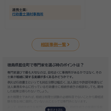
連携士業：
行政書士満村事務所
相談事例一覧
徳島県藍住町で専門家を選ぶ時のポイントは？
専門家選びで最も大切なのは、自宅近くに事務所があるかではなく、その
士業が
相続に関する実績が多くあるかどうか
です。
例えば行政書士といっても対応分野は幅広く、法人設立や許認可申請など
法人業務を中心に行っている行政書士に相続手続きの相談をしても、期待
した結果は得られないでしょう。
また税理士であれば、相続は税理士試験の必修科目でないことから資格試
験を取る時に選択していない人にとっては専門外となります。
よって、相続手続きを専門に行っている士業や、相続手続きの実績が多数