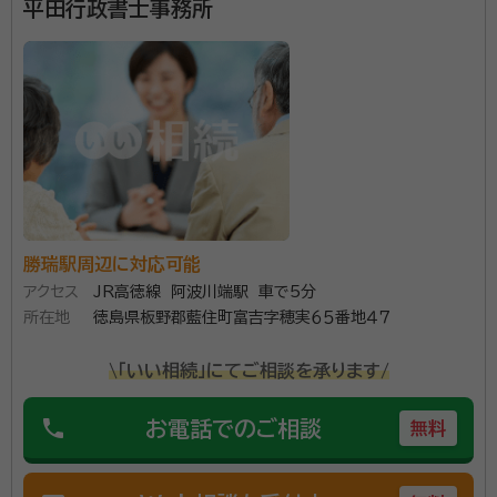
平田行政書士事務所
オレンジタウン駅
造田駅
神前駅
讃岐津田駅
鶴羽駅
丹生駅
三本松駅
讃岐白鳥駅
引田駅
讃岐相生駅
勝瑞駅周辺に対応可能
アクセス
JR高徳線 阿波川端駅 車で5分
所在地
徳島県板野郡藍住町富吉字穂実６５番地４７
\「いい相続」にてご相談を承ります/
phone
お電話でのご相談
無料