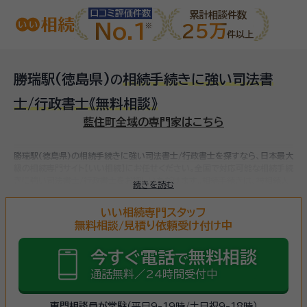
口コミ評価件数
累計相談件数
No.1
25万
件以上
勝瑞駅(徳島県)
相続手続きに強い司法書
の
士/行政書士
《無料相談》
藍住町全域の専門家はこちら
勝瑞駅(徳島県)の相続手続きに強い司法書士/行政書士を探すなら、日本最大
級の相続専門サイト【いい相続】にお任せください。
全国で対応可能な相続手続
きに強い司法書士/行政書士をお探しいただけます。
相続手続きは、被相続人
続きを読む
（故人）の財産を引き継ぐために必要な手続きです。相続人・相続財産の確認、
遺言書の確認、遺産分割協議、相続財産の名義変更、相続税の申告・納税（相続
いい相続専門スタッフ
財産が基礎控除額を超えていた場合）など多岐に渡るため、相続手続きに強い
無料相談/見積り依頼受け付け中
専門家に
まずは相談
しましょう。
今すぐ電話
無料相談
で
通話無料／24時間受付中
専門相談員が常駐
（平日9-19時/土日祝9-18時）