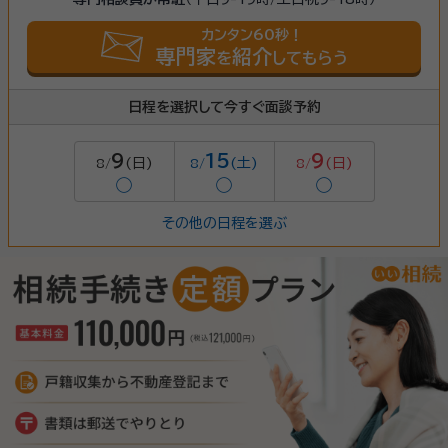
カンタン60秒！
専門家
紹介
を
してもらう
日程を選択して今すぐ面談予約
9
15
9
(日)
(土)
(日)
8/
8/
8/
◯
◯
◯
その他の日程を選ぶ