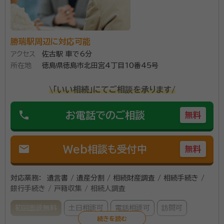
勝瑞駅周辺に対応可能
アクセス
佐古駅 車で6分
所在地
徳島県徳島市北田宮4丁目10番45号
\「いい相続」にてご相談を承ります/
phone
お電話でのご相談
無料
mail
Web相談も受付中
無料
対応業務：
遺言書 / 遺産分割 / 相続財産調査 / 相続手続き /
銀行手続き / 戸籍収集 / 相続人調査
初回面談無料
土日相談可
電話相談可
訪問可