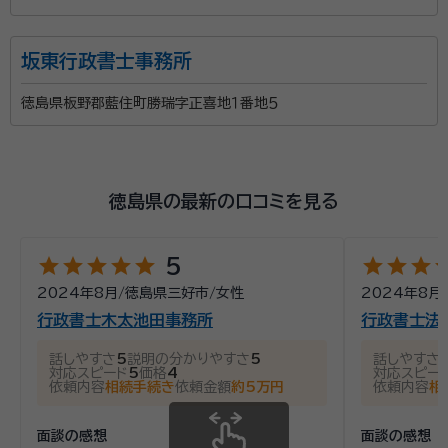
坂東行政書士事務所
徳島県板野郡藍住町勝瑞字正喜地１番地５
徳島県の最新の口コミを見る
star
star
star
star
star
star
star
star
st
5
2024年8月
/
徳島県三好市
/
女性
2024年8月
行政書士木太池田事務所
行政書士法
話しやすさ
5
説明の分かりやすさ
5
話しやすさ
対応スピード
5
価格
4
対応スピー
依頼内容
相続手続き
依頼金額
約5万円
依頼内容
相
面談の感想
面談の感想