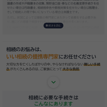
議書の作成や戸籍謄本の収集、預貯金口座・車などの名義変更手続きを任
せたい場合は
行政書士
、相続税申告や節税対策を任せたい場合は
税理士
、
そして相続人の間で争いになっている場合は
弁護士
です。
ただし、状況によっては複数の専門家にまたがって依頼をする必要があ
り、誰にどの順番で相談すればいいのか迷う場合が多くあります。
いい相続では「誰に相談したらいいかわからない」「いきなり専門家に連絡
するのはちょっと…」という方のために、専門相談員がお客様のご状況を
お伺いした上で、
適切な相談先を無料でご案内
しております。お気軽にご
相談ください。
相続のお悩みは、
いい相続の提携専門家
にお任せください
大切な方を亡くしたばかりの中、やらなければならない
難しい手続
き
がたくさんあるのは、
ご家族にとって
大きな負担
keyboard_arrow_down
相続に必要な手続きは
こんなにあります