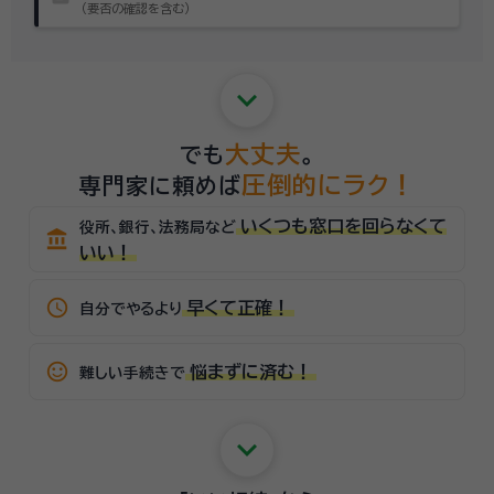
（要否の確認を含む）
keyboard_arrow_down
大丈夫
でも
。
圧倒的にラク！
専門家に頼めば
いくつも窓口を回らなくて
役所、銀行、法務局など
account_balance
いい！
schedule
早くて正確！
自分でやるより
sentiment_satisfied_alt
悩まずに済む！
難しい手続きで
keyboard_arrow_down