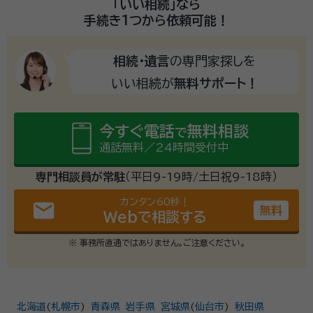
「いい相続」
なら
手続き1つから
依頼可能！
相続・遺言
の専門家探しを
いい相続が
無料サポート！
今すぐ電話
無料相談
で
通話無料／24時間受付中
専門相談員が常駐
（平日9-19時/土日祝9-18時）
カンタン60秒！
email
無料
Webで相談する
※ 事務所直通ではありません。ご注意ください。
北海道
(
札幌市
)
青森県
岩手県
宮城県
(
仙台市
)
秋田県