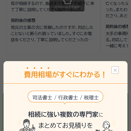
母が相続するので、施設まで契約や手続きに来
亡くなった父
スクロールできます
て丁寧に説明してくださり助かりました。
った。またわ
ださり、あと
契約後の感想
を一緒に考え
契約後の感想
地元の士業の方に依頼したのですが、対応した
ことないと断られ困っていました。すぐにお電
大手の事務所
話をくださり、丁寧に説明してくださったので
る。対応して
安心してお任せできました。
一緒に考えて
た。
勝瑞駅(徳島県)で相続手続きにかかる費用を
費
用
相
場
がすぐにわかる！
一括見積する《簡単3ステップ》
司法書士 / 行政書士 / 税理士
相続に強い複数の専門家
に
まとめてお見積りを