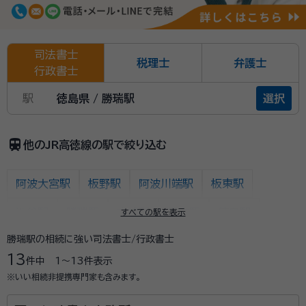
司法書士
税理士
弁護士
行政書士
駅
徳島県 / 勝瑞駅
選択
train
他のJR高徳線の駅で絞り込む
阿波大宮駅
板野駅
阿波川端駅
板東駅
池谷駅
勝瑞駅
吉成駅
佐古駅
徳島駅
すべての駅を表示
勝瑞駅の相続に強い司法書士/行政書士
高松/高松築港駅
昭和町駅
栗林公園北口駅
13
件中
1〜13
件表示
栗林駅
木太町駅
屋島駅
古高松南駅
※いい相続非提携専門家も含みます。
八栗口駅
讃岐牟礼/八栗新道駅
志度/琴電志度駅