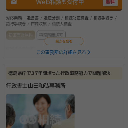
mail
Web相談も受付中
無料
対応業務：
遺言書 / 遺産分割 / 相続財産調査 / 相続手続き /
銀行手続き / 戸籍収集 / 相続人調査
初回面談無料
事務所面談可
所属する専門家：
この事務所の詳細を見る
平田 隆文（ひらた たかふみ）
行政書士
資格等：
行政書士
徳島県庁で37年間培った行政事務能力で問題解決
所属団体：
徳島県行政書士会
行政書士山田和弘事務所