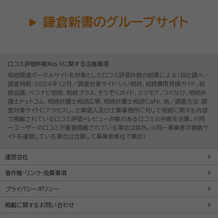
鎌倉新書のグループサイト
口コミ評価件数No.1に関する注意事項
相続関連ポータルサイトを対象とした口コミ評価件数の結果による（自社調べ／
調査時期：2024年12月／調査対象サイト：いい相続、相続費用見積ガイド、相
続会議、ベンナビ相続、相続プラス、そうぞくガイド、ミツモア、つぐなび、相続弁
護士ドットコム、相続弁護士相談広場、相続弁護士相談Cafe、他／調査方法：調
査対象サイトにアクセスし、士業個人及び士業事務所に対して相続に関する内容
で掲載されている口コミ評価=レビュー点数のある口コミの件数を合算。※同
一ユーザーの口コミが重複掲載されている場合は除外。※同一事業者が複数サ
イトを運営している場合は合算して事業者単位で集計）
運営会社
著作権・リンク・免責事項
プライバシーポリシー
掲載に関するお問い合わせ