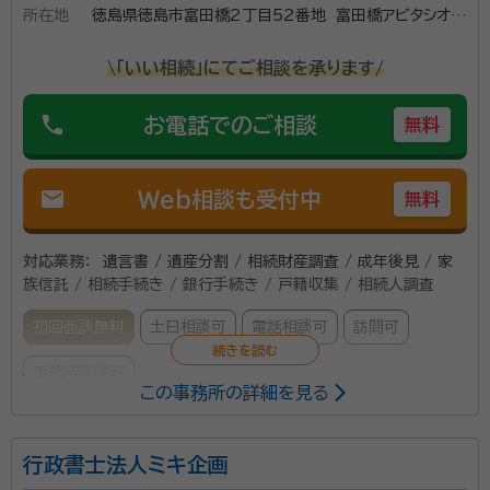
所在地
徳島県徳島市富田橋2丁目52番地 富田橋アビタシオン
201
\「いい相続」にてご相談を承ります/
phone
お電話でのご相談
無料
mail
Web相談も受付中
無料
対応業務：
遺言書 / 遺産分割 / 相続財産調査 / 成年後見 / 家
族信託 / 相続手続き / 銀行手続き / 戸籍収集 / 相続人調査
初回面談無料
土日相談可
電話相談可
訪問可
事務所面談可
この事務所の詳細を見る
所属する専門家：
行政書士法人ミキ企画
満村 哲司（みつむら てつじ）
行政書士