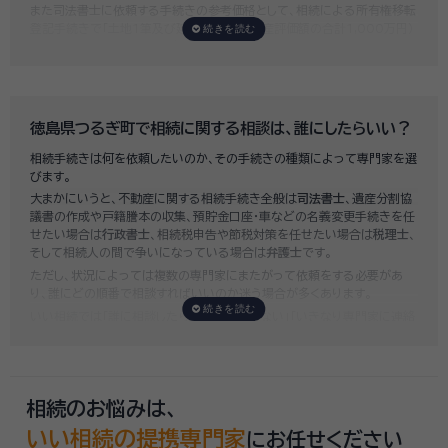
また司法書士に依頼する手続きの参考価格として、相続による所有権移転
登記手続きで「土地1筆及び建物1棟（固定資産評価額の合計1,000万円）
法定相続人3名のうち1名が単独相続した場合」の費用相場の目安は6万円
～8万円程です。
既に揉めてしまっている場合は弁護士しか対応ができませんが、その場合
は着手金だけで約20万円～30万円、そのほか出張費や成果報酬を合わ
せると100万円近くかそれ以上費用がかかってしまう場合もあるなど、非
徳島県つるぎ町で相続に関する相談は、誰にしたらいい？
常に高額になります。
相続手続きは何を依頼したいのか、その手続きの種類によって専門家を選
いい相続では、
お客様ごとに必要な相続手続きを明らかにし、無料で見積
びます。
もり
をお出ししております。予算に合わせてご自身で対応できないものの
大まかにいうと、不動産に関する相続手続き全般は
司法書士
、遺産分割協
み依頼することも可能ですので、まずはお気軽にご相談ください。
議書の作成や戸籍謄本の収集、預貯金口座・車などの名義変更手続きを任
せたい場合は
行政書士
、相続税申告や節税対策を任せたい場合は
税理士
、
そして相続人の間で争いになっている場合は
弁護士
です。
ただし、状況によっては複数の専門家にまたがって依頼をする必要があ
り、誰にどの順番で相談すればいいのか迷う場合が多くあります。
いい相続では「誰に相談したらいいかわからない」「いきなり専門家に連絡
するのはちょっと…」という方のために、専門相談員がお客様のご状況を
お伺いした上で、
適切な相談先を無料でご案内
しております。お気軽にご
相談ください。
相続のお悩みは、
いい相続の提携専門家
にお任せください