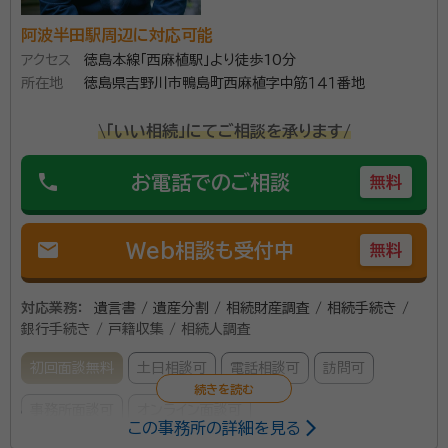
阿波半田駅周辺に対応可能
アクセス
徳島本線「西麻植駅」より徒歩10分
所在地
徳島県吉野川市鴨島町西麻植字中筋１４１番地
\「いい相続」にてご相談を承ります/
phone
お電話でのご相談
無料
mail
Web相談も受付中
無料
対応業務：
遺言書 / 遺産分割 / 相続財産調査 / 相続手続き /
銀行手続き / 戸籍収集 / 相続人調査
初回面談無料
土日相談可
電話相談可
訪問可
事務所面談可
オンライン面談可
この事務所の詳細を見る