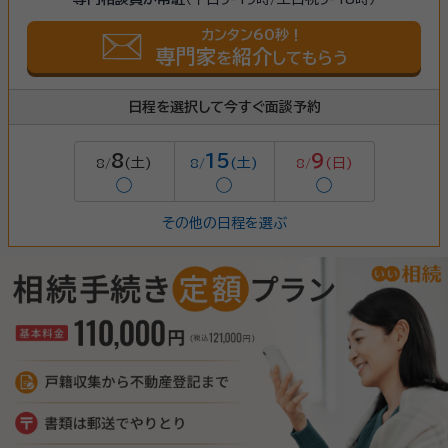
カンタン60秒！
専門家
紹介
を
してもらう
日程を選択して今すぐ面談予約
8
15
9
(土)
(土)
(日)
8/
8/
8/
◯
◯
◯
その他の日程を選ぶ