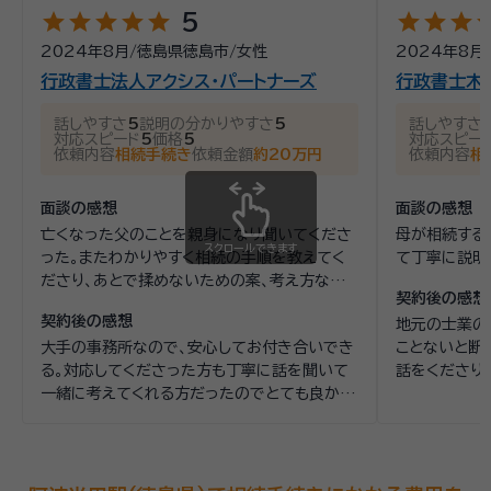
笠原が代表を務める司法書士法人小笠原合同事務所
star
star
star
star
star
star
star
star
st
5
（2007年に創業、2011年に法人化し 司法書士5名、
2024年8月
/
徳島県徳島市
/
女性
2024年8月
土地家屋調査士2名が所属）と連携し、 相談者様のお悩
行政書士法人アクシス・パートナーズ
行政書士木
みに寄り添います。 相続のトラブルを抱える人や、生前
話しやすさ
5
説明の分かりやすさ
5
話しやすさ
贈与・相続や遺言のことでお困りの方が専門家に相談し
対応スピード
5
価格
5
対応スピー
依頼内容
相続手続き
依頼金額
約20万円
依頼内容
相
やすいよう、初回の相談は無料です。60分から90分ほ
ど時間をかけてじっくり安心して話ができます。 ぜひお
面談の感想
面談の感想
気軽にご相談ください。 （本店）兵庫県神戸市中央区脇
亡くなった父のことを親身になり聞いてくださ
母が相続する
浜町３丁目７番１５号
スクロールできます
った。またわかりやすく相続の手順を教えてく
て丁寧に説明
ださり、あとで揉めないための案、考え方など
契約後の感想
を一緒に考えてくださり、とても為になった。
契約後の感想
地元の士業の
大手の事務所なので、安心してお付き合いでき
ことないと断
る。対応してくださった方も丁寧に話を聞いて
話をくださり
一緒に考えてくれる方だったのでとても良かっ
安心してお任
た。