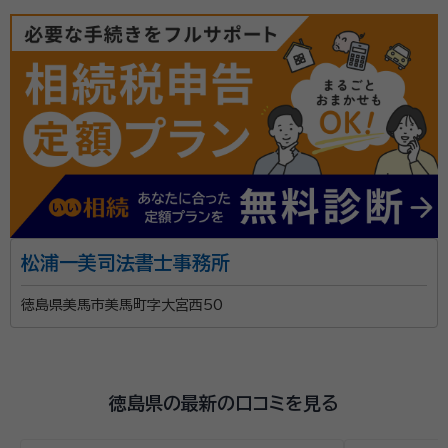
account_circle
満足度 5.0
ご利用時期：2024/8
面談の感想
亡くなった父のことを親身になり聞いてくださった。またわかりやすく相
続の手順を教えてくださり、あとで揉めないための案、考え方などを一緒
に考えてくださり、とても為になった。
契約後の感想
大手の事務所なので、安心してお付き合いできる。対応してくださった方
も丁寧に話を聞いて一緒に考えてくれる方だったのでとても良かった。
行政書士法人アクシスパートナーズは相続や遺言専門の
松浦一美司法書士事務所
プロフェッショナル集団です。相続や遺言に悩む方々に
寄り添いながら対応しています。 代表の小笠原哲二は、
徳島県美馬市美馬町字大宮西50
司法書士、土地家屋調査士、行政書士、宅地建物取引
士、ファイナンシャルプランナーなど、法律や不動産、金
所属団体：
徳島県行政書士会
銭の専門家としての資格を多数取得。豊富な知識とこれ
徳島県の最新の口コミを見る
までの実績で、遺言や相続における手続きやトラブルに
も親身になって相談に応じてきました。 また、 同じく小