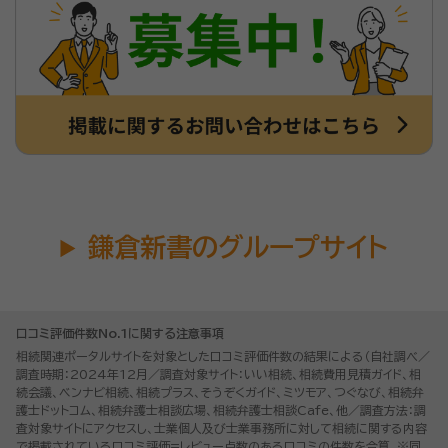
鎌倉新書のグループサイト
口コミ評価件数No.1に関する注意事項
相続関連ポータルサイトを対象とした口コミ評価件数の結果による（自社調べ／
調査時期：2024年12月／調査対象サイト：いい相続、相続費用見積ガイド、相
続会議、ベンナビ相続、相続プラス、そうぞくガイド、ミツモア、つぐなび、相続弁
護士ドットコム、相続弁護士相談広場、相続弁護士相談Cafe、他／調査方法：調
査対象サイトにアクセスし、士業個人及び士業事務所に対して相続に関する内容
で掲載されている口コミ評価=レビュー点数のある口コミの件数を合算。※同