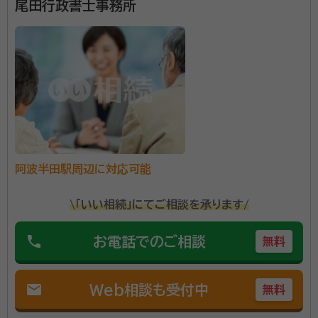
尾田行政書士事務所
阿波加茂駅
辻駅
阿波半田駅周辺に対応可能
\「いい相続」にてご相談を承ります/
phone
お電話でのご相談
無料
mail
Web相談も受付中
無料