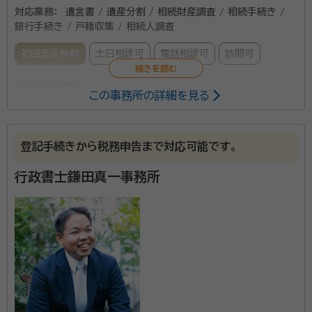
対応業務：
遺言書 / 遺産分割 / 相続財産調査 / 相続手続き /
銀行手続き / 戸籍収集 / 相続人調査
初回面談無料
土日相談可
電話相談可
訪問可
所属する専門家：
この事務所の詳細を見る
尾田政勝
行政書士
資格等：
行政書士
登記手続きから税務申告まで対応可能です。
行政書士鎌田真一事務所