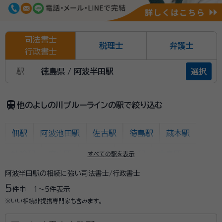
司法書士
税理士
弁護士
行政書士
駅
徳島県 / 阿波半田駅
選択
train
他のよしの川ブルーラインの駅で絞り込む
佃駅
阿波池田駅
佐古駅
徳島駅
蔵本駅
鮎喰駅
府中駅
石井駅
下浦駅
牛島駅
すべての駅を表示
阿波半田駅の相続に強い司法書士/行政書士
麻植塚駅
鴨島駅
西麻植駅
阿波川島駅
学駅
5
件中
1〜5
件表示
山瀬駅
阿波山川駅
川田駅
穴吹駅
小島駅
※いい相続非提携専門家も含みます。
貞光駅
阿波半田駅
江口駅
三加茂駅