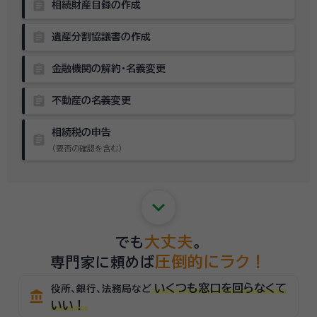
assignment
相続財産目録の作成
assignment
遺産分割協議書の作成
assignment
金融機関の解約・名義変更
assignment
不動産の名義変更
相続税の申告
assignment
（要否の確認を含む）
keyboard_arrow_down
大丈夫
でも
。
圧倒的にラク！
専門家に頼めば
いくつも窓口を回らなくて
役所、銀行、法務局など
account_balance
いい！