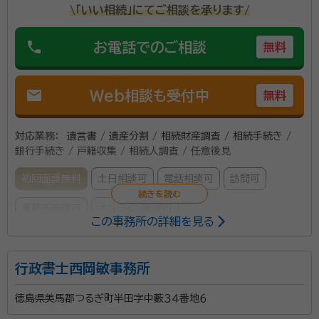
\「いい相続」にてご相談を承ります/
ます。 相続登記手続きの手順については、簡単にご説
明させていただきます。 相続税の申告が必要な方は、
phone
お電話でのご相談
無料
税理士をご紹介させていただきます。 土地建物の手続
きについても、土地家屋調査士として当職が対応可能で
す。 何か困りごとがありましたら、ご連絡いただければ
mail
Web相談も受付中
無料
対応させていただきます。
対応業務：
遺言書 / 遺産分割 / 相続財産調査 / 相続手続き /
銀行手続き / 戸籍収集 / 相続人調査 / 任意後見
初回面談無料
土日相談可
電話相談可
訪問可
事務所面談可
オンライン面談可
この事務所の詳細を見る
所属する専門家：
行政書士西岡敏事務所
小笠原 哲二（おがさわら てつじ）
司法書士、土地家屋調査士、行
政書士、宅地建物取引士、ファイナンシャルプランナー
徳島県美馬郡つるぎ町半田字中藪３４番地６
事務所口コミ（抜粋）：