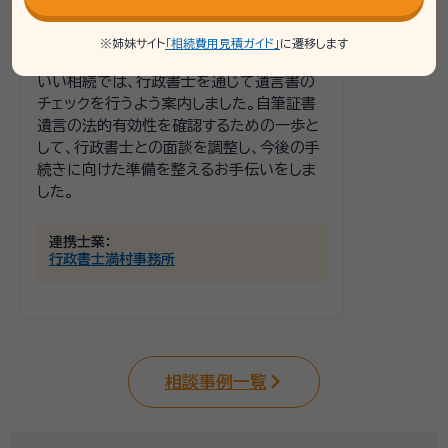
たいと考えていましたが、内容の法的適合性
に確信が持てず、確認を希望されていまし
た。
※姉妹サイト
「相続費用見積ガイド」
に遷移します
いい相続では、行政書士を通じて遺言書の
チェックを行うよう案内しました。自筆証書
遺言の法的有効性を確認するための一歩と
して、行政書士との面談を調整し、今後の手
続きに向けた準備を整えるお手伝いをしま
した。
連携士業：
行政書士満村事務所
相談事例一覧