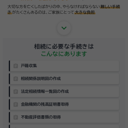
大切な方を亡くしたばかりの中、やらなければならない
難しい手続
き
がたくさんあるのは、
ご家族にとって
大きな負担
keyboard_arrow_down
相続に必要な手続きは
こんなにあります
assignment
戸籍収集
assignment
相続関係説明図の作成
assignment
法定相続情報一覧図の作成
assignment
金融機関の残高証明書取得
assignment
不動産評価書類の取得