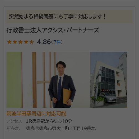
所属する専門家：
鎌田 真一（かまだ しんいち）
土地家屋調査士・行政書士・宅建士
突然始まる相続問題にも丁寧に対応します！
経歴：
徳島県立川島高等学校を卒業。 派遣社員を経験後、行政書士試験
に挑戦開始(２７歳)。 ３４歳のときに、自分をリセットするために京都に引
行政書士法人アクシス・パートナーズ
越(３年間の期間限定)。 京都での生活１年目に、土地家屋調査士試験に合
格。 ３７歳のときに、地元徳島で土地家屋調査士事務所を開業。 紆余曲折
star
star
star
star
star_half
4.86
（
7件
）
はじめまして。行政書士・土地家屋調査士の業務を行っ
を経て、４０歳のときに念願の行政書士試験に合格、行政書士事務所を開
業。 京都に住んだ３年間で、改めて徳島に愛着があることを実感しまし
ています、鎌田と申します。事務所は、徳島県吉野川市
た。 徳島県を阿波踊り以外でも、もっと多くの人に認知して欲しいと思っ
にありますが、依頼があれば、県外案件も対応可能で
ております。 徳島在住でも、やりたいことは沢山あります。 地元徳島から
日本をよくしたい、自分の思いを形にしたい起業家の身近な応援団とし
す。 私の修行時代、代表者が、税理士・司法書士・行政書
て、一緒に考え、行動を共にしましょう。
士・社会保険労務士・土地家屋調査士を兼務する事務所
資格等：
土地家屋調査士・行政書士・宅建士
で勤務しておりました。 その際に、不動産に関する手続
所属団体：
徳島県行政書士会
き全般、税金のについて基本的な事項について、事例を
通してさまざま様々な経験と知識を学ばせていただき
ました。 その経験が、現在に、生かされていると個人的
阿波半田駅周辺に対応可能
には考えております。 相続は、依頼内容ごとにさまざま
アクセス
JR徳島駅から徒歩10分
様々なケースがありますが、相談者と一緒に考え、他の
所在地
徳島県徳島市東大工町1丁目19番地
専門家に協力をいただきながら、課題解決を行っており