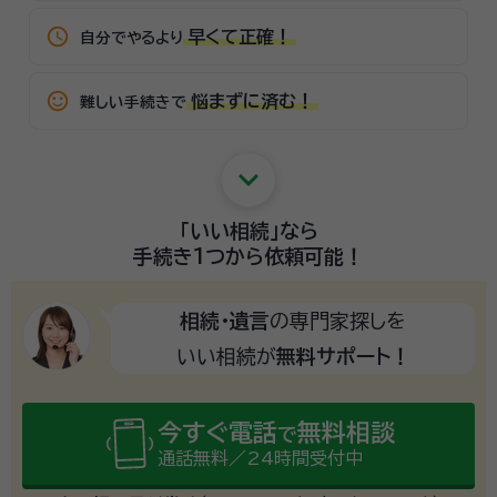
schedule
早くて正確！
自分でやるより
sentiment_satisfied_alt
悩まずに済む！
難しい手続きで
keyboard_arrow_down
「いい相続」
なら
手続き1つから
依頼可能！
相続・遺言
の専門家探しを
いい相続が
無料サポート！
今すぐ電話
無料相談
で
通話無料／24時間受付中