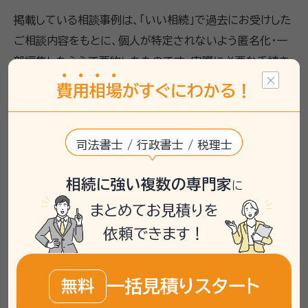
掲載している相談事例は、「いい相続」で過去にお受けした
ご相談内容をもとに、個人が特定されないよう匿名化・一
部編集したうえで要約したものです。実際に必要な手続き
や相談先は、お客様の状況により異なるため、詳しくは専
費
用
相
場
がすぐにわかる！
門家や相談窓口へご確認ください。
司法書士 / 行政書士 / 税理士
遺言書
相続手続き
相続に強い複数の専門家
に
自筆証書遺言の内容確認に悩ん
まとめてお見積りを
でいる
依頼できます！
相談者は今年2月に自ら自筆証書遺言を作
成しましたが、その内容が法的に有効かどう
か不安を抱えていました。公正証書遺言には
一括見積りスタート
無料
興味がなく、自筆証書のままで手続きを進め