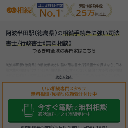
口コミ評価件数
累計相談件数
No.1
25万
件以上
阿波半田駅(徳島県)
相続手続きに強い司法
の
書士/行政書士
《無料相談》
つるぎ町全域の専門家はこちら
阿波半田駅(徳島県)の相続手続きに強い司法書士/行政書士を探すなら、日本
最大級の相続専門サイト【いい相続】にお任せください。
全国で対応可能な相続
手続きに強い司法書士/行政書士をお探しいただけます。
相続手続きは、被相
続きを読む
続人（故人）の財産を引き継ぐために必要な手続きです。相続人・相続財産の確
認、遺言書の確認、遺産分割協議、相続財産の名義変更、相続税の申告・納税
いい相続専門スタッフ
（相続財産が基礎控除額を超えていた場合）など多岐に渡るため、相続手続き
無料相談/見積り依頼受け付け中
に強い専門家に
まずは相談
しましょう。
今すぐ電話
無料相談
で
通話無料／24時間受付中
専門相談員が常駐
（平日9-19時/土日祝9-18時）