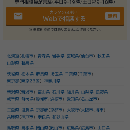
専門相談員が常駐
（平日9-19時/土日祝9-18時）
カンタン60秒！
email
無料
Webで相談する
※ 事務所直通ではありません。ご注意ください。
北海道
(
札幌市
)
青森県
岩手県
宮城県
(
仙台市
)
秋田県
山形県
福島県
茨城県
栃木県
群馬県
埼玉県
千葉県
(
千葉市
)
東京都
(
東京23区
)
神奈川県
新潟県
(
新潟市
)
富山県
石川県
福井県
山梨県
長野県
岐阜県
静岡県
(
静岡市
、
浜松市
)
愛知県
(
名古屋市
)
三重県
滋賀県
京都府
(
京都市
)
大阪府
(
大阪市
、
堺市
)
兵庫県
(
神戸市
)
奈良県
和歌山県
鳥取県
島根県
岡山県
(
岡山市
)
広島県
(
広島市
)
山口県