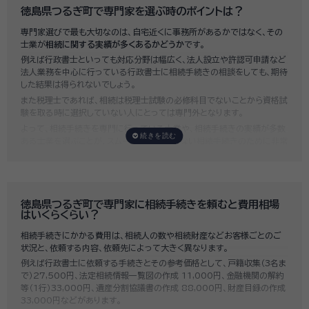
徳島県つるぎ町で専門家を選ぶ時のポイントは？
専門家選びで最も大切なのは、自宅近くに事務所があるかではなく、その
士業が
相続に関する実績が多くあるかどうか
です。
例えば行政書士といっても対応分野は幅広く、法人設立や許認可申請など
法人業務を中心に行っている行政書士に相続手続きの相談をしても、期待
した結果は得られないでしょう。
また税理士であれば、相続は税理士試験の必修科目でないことから資格試
験を取る時に選択していない人にとっては専門外となります。
よって、相続手続きを専門に行っている士業や、相続手続きの実績が多数
ある士業を選ぶことが、スムーズで間違いのない相続手続きのために非常
に重要になります。
いい相続では、相続手続きに強い経験豊富な行政書士・税理士と多数提携
しており、
お客様のご要望にそった専門家選びを無料でサポート
していま
す。専門家選びでお困りの方は、お気軽にご相談ください。
徳島県つるぎ町で専門家に相続手続きを頼むと費用相場
はいくらくらい？
相続手続きにかかる費用は、相続人の数や相続財産などお客様ごとのご
状況と、依頼する内容、依頼先によって大きく異なります。
例えば行政書士に依頼する手続きとその参考価格として、戸籍収集（3名ま
で）27,500円、法定相続情報一覧図の作成 11,000円、金融機関の解約
等（1行）33,000円、遺産分割協議書の作成 88,000円、財産目録の作成
33,000円などがあります。